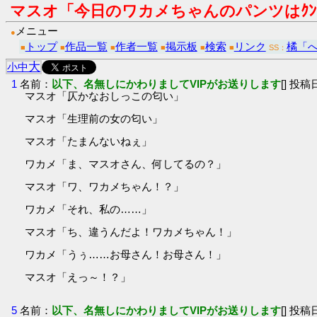
マスオ「今日のワカメちゃんのパンツはｸﾝ
メニュー
●
トップ
作品一覧
作者一覧
掲示板
検索
リンク
橘「
■
■
■
■
■
■
SS：
大
小
中
1
名前：
以下、名無しにかわりましてVIPがお送りします
[] 投稿日
マスオ「仄かなおしっこの匂い」
マスオ「生理前の女の匂い」
マスオ「たまんないねぇ」
ワカメ「ま、マスオさん、何してるの？」
マスオ「ワ、ワカメちゃん！？」
ワカメ「それ、私の……」
マスオ「ち、違うんだよ！ワカメちゃん！」
ワカメ「うぅ……お母さん！お母さん！」
マスオ「えっ～！？」
5
名前：
以下、名無しにかわりましてVIPがお送りします
[] 投稿日