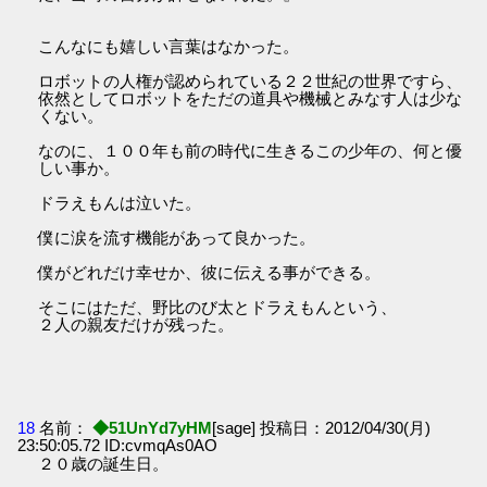
こんなにも嬉しい言葉はなかった。
ロボットの人権が認められている２２世紀の世界ですら、
依然としてロボットをただの道具や機械とみなす人は少な
くない。
なのに、１００年も前の時代に生きるこの少年の、何と優
しい事か。
ドラえもんは泣いた。
僕に涙を流す機能があって良かった。
僕がどれだけ幸せか、彼に伝える事ができる。
そこにはただ、野比のび太とドラえもんという、
２人の親友だけが残った。
18
名前：
◆51UnYd7yHM
[sage] 投稿日：2012/04/30(月)
23:50:05.72 ID:cvmqAs0AO
２０歳の誕生日。