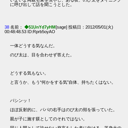
に呼び出して話を聞こうとした。
38
名前：
◆51UnYd7yHM
[sage] 投稿日：2012/05/01(火)
00:48:48.53 ID:Rprb5oyAO
一体どうする気なんだ。
のび太は、目を合わせず答えた。
どうする気もない。
と言うか、もう“何かをする気”自体、持ちたくはない。
パシンッ！
ほぼ反射的に、パパの右手はのび太の頬を張っていた。
親が子に施す躾としてのそれではない。
同じ人間として許せない発言をした者に向ける、等身大の