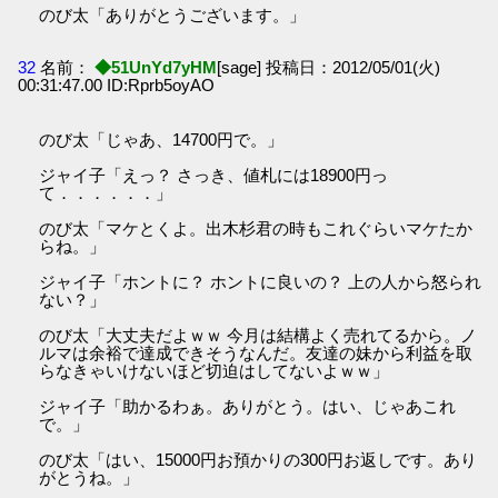
のび太「ありがとうございます。」
32
名前：
◆51UnYd7yHM
[sage] 投稿日：2012/05/01(火)
00:31:47.00 ID:Rprb5oyAO
のび太「じゃあ、14700円で。」
ジャイ子「えっ？ さっき、値札には18900円っ
て．．．．．．」
のび太「マケとくよ。出木杉君の時もこれぐらいマケたか
らね。」
ジャイ子「ホントに？ ホントに良いの？ 上の人から怒られ
ない？」
のび太「大丈夫だよｗｗ 今月は結構よく売れてるから。ノ
ルマは余裕で達成できそうなんだ。友達の妹から利益を取
らなきゃいけないほど切迫はしてないよｗｗ」
ジャイ子「助かるわぁ。ありがとう。はい、じゃあこれ
で。」
のび太「はい、15000円お預かりの300円お返しです。あり
がとうね。」