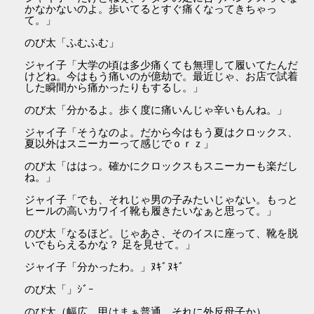
かなかないのよ。歩いてるとすぐ痛くなってきちゃっ
て。」
のび太「ふむふむ」
ジャイ子「大学の頃は多少痛くても無理して履いてたんだ
けどね。今はもう痛いのが億劫で。最近じゃ、お店で試着
した瞬間から痛かったりもするし。」
のび太「分かるよ。歩く度に痛いんじゃ辛いもんね。」
ジャイ子「そうなのよ。だから今はもう夏はクロックス、
夏以外はスニーカーって感じでｏｒｚ」
のび太「ははっ。確かにクロックスもスニーカーも楽だし
ね。」
ジャイ子「でも、それじゃ男の子みたいじゃない。もっと
ヒールの高いカワイイ靴も履きたいなぁと思って。」
のび太「なるほど。じゃあさ、そのイスに座って、靴を脱
いでもらえるかな？ 足を見せて。」
ジャイ子「分かったわ。」ﾇｷﾞﾇｷﾞ
のび太「」ｼﾞｰ
のび太（幅広、甲はまぁ普通、それに外反母子か）