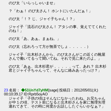
のび太「いらっしゃいませ」
？「わぁ！ のび太さん！ ホントにいたんだぁ！」
のび太「！？ じ、ジャイ子ちゃん！？」
ジャイ子「流石のび太さん！ アタシの事、覚えててくれた
のね！」
のび太「あ、あぁ。まぁね。」
のび太（忘れろって方が無茶でしょ．．．．．）
ジャイ子「出木杉さんから、のび太さんがこの近くの靴屋
さんで働いてるって聞いてね。それで見に来たのよ。」
のび太「あぁ、出木杉君が．．．．．って、あれ？ 出木杉
君とジャイ子ちゃんって、そんなに絡みあったっけ？」
23
名前：
◆51UnYd7yHM
[sage] 投稿日：2012/05/01(火)
00:10:39.17 ID:Rprb5oyAO
ジャイ子「子供の頃はそんなになかったわね。お兄ちゃん
が中１の頃、テスト前になると出木杉さんを家に無理矢理
連れてきて、その時に何度かお話ししたぐらいかなぁ？」