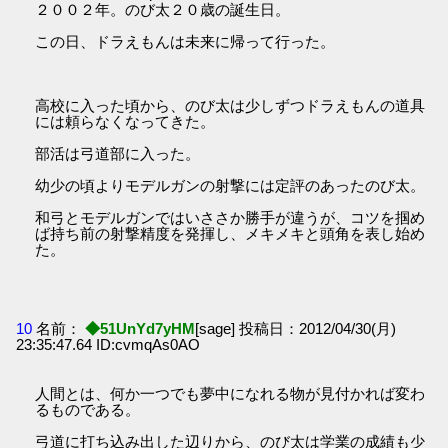
２００２年。のび太２０歳の誕生日。
この日、ドラえもんは未来に帰って行った。
高校に入った頃から、のび太は少しずつドラえもんの道具
には頼らなくなってきた。
部活は弓道部に入った。
幼少の頃よりモデルガンの射撃には定評のあったのび太。
和弓とモデルガンではいささか勝手が違うが、コツを掴め
ば持ち前の射撃精度を発揮し、メキメキと頭角を表し始め
た。
10
名前：
◆51UnYd7yHM
[sage] 投稿日：2012/04/30(月)
23:35:47.64 ID:cvmqAs0AO
人間とは、何か一つでも夢中になれる物が見付かれば変わ
るものである。
弓道に打ち込み出した辺りから、のび太は学業の成績も少