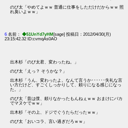
のび太「やめてよｗｗ 普通に仕事をしただけだからｗｗ 照
れ臭いよｗｗ」
6
名前：
◆51UnYd7yHM
[sage] 投稿日：2012/04/30(月)
23:15:42.32 ID:cvmqAs0AO
出木杉「のび太君、変わったね。」
のび太「えっ？ そうかな？」
出木杉「うん、変わったよ。なんて言うか･･････失礼な言
い方だけど、すごくしっかりして、頼りになる感じになっ
た。」
のび太「昔は僕、頼りなかったもんねぇｗｗ おまけにバカ
でマヌケでｗｗ」
出木杉「その上、ドジでぐうたらだったｗｗ」
のび太「おいコラ、言い過ぎだろｗｗ」