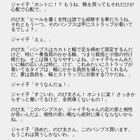
ジャイ子「ホントに！？ もうね、靴を買ってもそれだけが
心配で心配で。」
のび太「ヒールを履く女性は誰でも経験する事だろうね。
それともう一つ。そのパンプスは甲にストラップが着いて
るでしょ？」
ジャイ子「えぇ。」
のび太「パンプスはカカトと幅で足を締めて固定するんだ
けど、特に一番負荷のかかる幅、つまり親指と小指の付け
根だね。そこは痛くなりやすいよね。ジャイ子ちゃんみた
いに幅の広い人は特に。けど、これみたいにストラップが
着いてるタイプは、幅にかかる負担を減らしてくれるん
だ。要は負担を、幅とストラップに分散するワケだね。」
ジャイ子「そうなんだぁ！」
ジャイ子「すごいわ、のび太さん！ ホントに楽！ さっきか
らずっと履いてるけど、全然痛くないもの！」
のび太「このパンプスが、ジャイ子ちゃんの足の形と相性
が良いんだよ。相性の良い靴なら絶対に痛くならないから
ね。」
ジャイ子「決めた。のび太さん、このパンプス買います。
もうこれは買うしかないわ。」