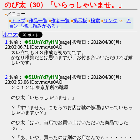
のび太（30）「いらっしゃいませ。」
メニュー
●
トップ
作品一覧
作者一覧
掲示板
検索
リンク
キ
■
■
■
■
■
■
SS：
ョン「橘…頼みがある」
大
小
中
1
名前：
◆51UnYd7yHM
[sage] 投稿日：2012/04/30(月)
23:03:06.71 ID:cvmqAs0AO
スレ立てもＳＳ作成も初めてです。
かなり稚拙だとは思いますが、お付き合いいただければ嬉
しいです。
2
名前：
◆51UnYd7yHM
[sage] 投稿日：2012/04/30(月)
23:03:53.86 ID:cvmqAs0AO
２０１２年 東京某所の靴屋
のび太「いらっしゃいませ。」
？「すいません。こちらのお店は靴の修理はやっていらっ
しゃいますか？」
のび太「はい。当店でお買い上げいただいた商品でした
ら。」
？「あ、いや。買ったのは別のお店なんでｓ・・・・・・