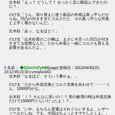
出木杉「えっ？ どうして？ せっかく足に馴染んできたの
に？」
のび太「うん、張り替えに使う新品の外底は真っ平らだか
らね。凹凸の付きすぎたコルクだと、その真っ平らな外底
と上手く着かないんだ。」
出木杉「あっ、なるほど！」
のび太「出木杉君のこの靴は、まさに今言った凹凸が付き
すぎてる状態なんだ。だから外底と一緒にコルクも替える
必要があるんだよ。」
5
名前：
◆51UnYd7yHM
[sage] 投稿日：2012/04/30(月)
23:12:49.23 ID:cvmqAs0AO
出木杉「なるほど、そういう事かぁ。」
のび太「だから外底交換とコルク交換を合わせて･･････う
ん、10000円かな。」
出木杉「！？ そんなに安いの！？ 前の修理の時は外底交換
だけで15000円ぐらいだったよ！？」
のび太「いや、もちろん普通はそれぐらいするよ、レザー
ソールだしね。でも、今回はちょっとオマケしとくよ。」