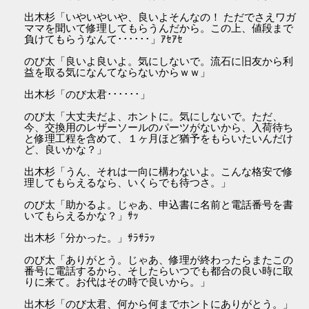
出木杉「いやいやいや、良いよそんなの！ ただでさえワガ
ママを聞いて修理してもらうんだから。この上、値段まで
負けてもらうなんて･･････」ｱｾｱｾ
のび太「良いよ良いよ。気にしないで。流石に旧友から利
益を取る気になんてならないからｗｗ」
出木杉「のび太君･･････」
のび太「大丈夫だよ、ホントに。気にしないで。ただ、
今、交換用のレザーソールのパーツがないから、入荷待ち
と修理工程を含めて、１ヶ月ほど猶予をもらいたいんだけ
ど、良いかな？」
出木杉「うん、それは一向に構わないよ。こんな格安で修
理してもらえるなら、いくらでも待つさ。」
のび太「助かるよ。じゃあ、申込書に名前と電話番号を書
いてもらえるかな？」ｻｯ
出木杉「分かった。」ｻﾗｻﾗｯ
のび太「ありがとう。じゃあ、修理が終わったらまたこの
番号に電話するから、そしたらいつでも都合の良い時に取
りに来て。お代はその時で良いから。」
出木杉「のび太君、何から何までホントにありがとう。」