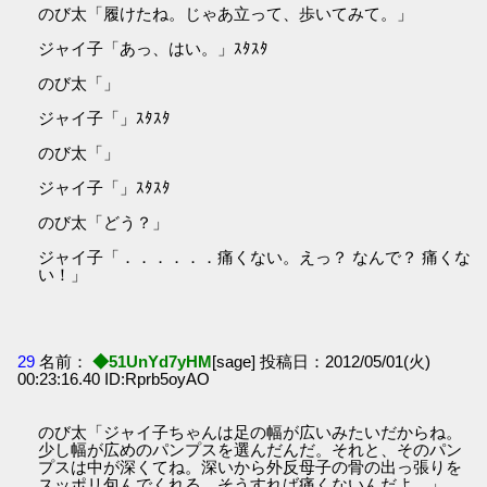
のび太「履けたね。じゃあ立って、歩いてみて。」
ジャイ子「あっ、はい。」ｽﾀｽﾀ
のび太「」
ジャイ子「」ｽﾀｽﾀ
のび太「」
ジャイ子「」ｽﾀｽﾀ
のび太「どう？」
ジャイ子「．．．．．．痛くない。えっ？ なんで？ 痛くな
い！」
29
名前：
◆51UnYd7yHM
[sage] 投稿日：2012/05/01(火)
00:23:16.40 ID:Rprb5oyAO
のび太「ジャイ子ちゃんは足の幅が広いみたいだからね。
少し幅が広めのパンプスを選んだんだ。それと、そのパン
プスは中が深くてね。深いから外反母子の骨の出っ張りを
スッポリ包んでくれる。そうすれば痛くないんだよ。」