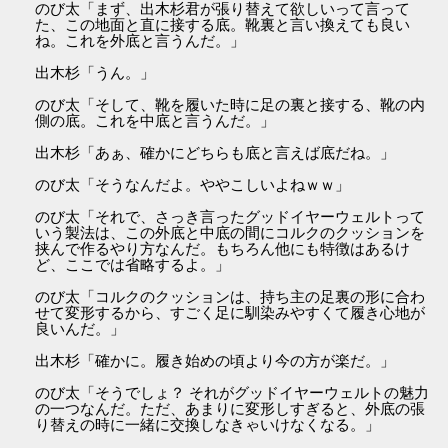
のび太「まず、出木杉君が張り替えて欲しいって言って
た、この地面と直に接する底。靴裏と言い換えても良い
ね。これを外底と言うんだ。」
出木杉「うん。」
のび太「そして、靴を履いた時に足の裏と接する、靴の内
側の底。これを中底と言うんだ。」
出木杉「あぁ、確かにどちらも底と言えば底だね。」
のび太「そうなんだよ。ややこしいよねｗｗ」
のび太「それで、さっき言ったグッドイヤーウェルトって
いう製法は、この外底と中底の間にコルクのクッションを
挟んで作るやり方なんだ。もちろん他にも特徴はあるけ
ど、ここでは省略するよ。」
のび太「コルクのクッションは、持ち主の足裏の形に合わ
せて変形するから、すごく足に馴染みやすくて履き心地が
良いんだ。」
出木杉「確かに。履き始めの頃より今の方が楽だ。」
のび太「そうでしょ？ それがグッドイヤーウェルトの魅力
の一つなんだ。ただ、あまりに変形しすぎると、外底の張
り替えの時に一緒に交換しなきゃいけなくなる。」