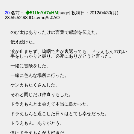
20
名前：
◆51UnYd7yHM
[sage] 投稿日：2012/04/30(月)
23:55:52.98 ID:cvmqAs0AO
のび太はありったけの言葉で感謝を伝えた。
伝え続けた。
涙が止まらず、嗚咽で声が裏返っても、ドラえもんの丸い
手をしっかりと握り、必死にありがとうと言った。
一緒に冒険をした。
一緒に色んな場所に行った。
ケンカもたくさんした。
それと同じだけ仲直りもした。
ドラえもんと出会えて本当に良かった。
ドラえもんと過ごした日々はとても幸せだった。
ドラえもん、ありがとう。
僕はドラえもんが大好きだ。