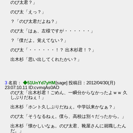
のび太君？」
のび太「えっ？」
？「のび太君だよね？」
のび太「はぁ、左様ですが・・・・・・」
？「僕だよ。覚えてない？」
のび太「・・・・・・！？ 出木杉君！？」
出木杉「思い出してくれたかい？」
3
名前：
◆51UnYd7yHM
[sage] 投稿日：2012/04/30(月)
23:07:10.11 ID:cvmqAs0AO
のび太「出木杉君！ごめん、一瞬分からなかったよｗｗ 久
しぶりだねぇ！」
出木杉「ホント久しぶりだねぇ。中学以来かなぁ？」
のび太「そうなるねぇ。僕ら、高校は別々だったから。」
出木杉「懐かしいなぁ。のび太君、靴屋さんに就職したん
だ。」