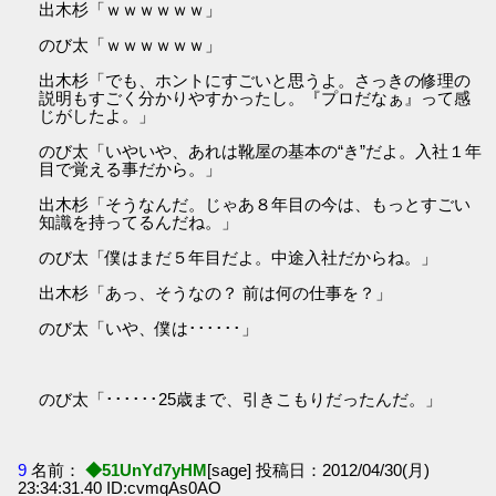
出木杉「ｗｗｗｗｗｗ」
のび太「ｗｗｗｗｗｗ」
出木杉「でも、ホントにすごいと思うよ。さっきの修理の
説明もすごく分かりやすかったし。『プロだなぁ』って感
じがしたよ。」
のび太「いやいや、あれは靴屋の基本の“き”だよ。入社１年
目で覚える事だから。」
出木杉「そうなんだ。じゃあ８年目の今は、もっとすごい
知識を持ってるんだね。」
のび太「僕はまだ５年目だよ。中途入社だからね。」
出木杉「あっ、そうなの？ 前は何の仕事を？」
のび太「いや、僕は･･････」
のび太「･･････25歳まで、引きこもりだったんだ。」
9
名前：
◆51UnYd7yHM
[sage] 投稿日：2012/04/30(月)
23:34:31.40 ID:cvmqAs0AO