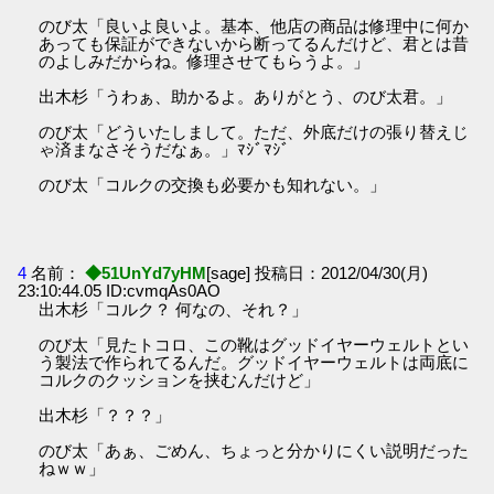
のび太「良いよ良いよ。基本、他店の商品は修理中に何か
あっても保証ができないから断ってるんだけど、君とは昔
のよしみだからね。修理させてもらうよ。」
出木杉「うわぁ、助かるよ。ありがとう、のび太君。」
のび太「どういたしまして。ただ、外底だけの張り替えじ
ゃ済まなさそうだなぁ。」ﾏｼﾞﾏｼﾞ
のび太「コルクの交換も必要かも知れない。」
4
名前：
◆51UnYd7yHM
[sage] 投稿日：2012/04/30(月)
23:10:44.05 ID:cvmqAs0AO
出木杉「コルク？ 何なの、それ？」
のび太「見たトコロ、この靴はグッドイヤーウェルトとい
う製法で作られてるんだ。グッドイヤーウェルトは両底に
コルクのクッションを挟むんだけど」
出木杉「？？？」
のび太「あぁ、ごめん、ちょっと分かりにくい説明だった
ねｗｗ」