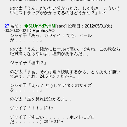
のび太「うん、だいたい分かったよ。じゃあさ、こういう
甲にストラップがかかってるのはどうかな？」ﾋｮｲ
27
名前：
◆51UnYd7yHM
[sage] 投稿日：2012/05/01(火)
00:20:02.02 ID:Rprb5oyAO
ジャイ子「あっ、カワイイ！ でも、ヒール
が．．．．．．」
のび太「うん、確かにヒールは高い。でもね、この靴なら
絶対痛くならないよ。理由があるんだ。」
ジャイ子「理由？」
のび太「まぁ、それは追々説明するから、とりあえず履い
てみて。これ、24.5センチだから。」
ジャイ子「えっ？ どうしてアタシのサイズ
を．．．．．．」
のび太「足を見れば分かるよ。」
ジャイ子「！！」ﾄﾞｷｯ
ジャイ子（すごい．．．．．．ホントにプロ
だ．．．．．．）ｽﾎﾟｯ ｽﾎﾟｯ