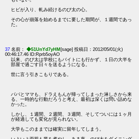
ヒビが入り、軋み続けるのび太の心。
その心が崩落を始めるまでに要した期間が、１週間であっ
た。
37
名前：
◆51UnYd7yHM
[sage] 投稿日：2012/05/01(火)
00:46:17.46 ID:Rprb5oyAO
以来、のび太は学校にもバイトにも行かず、１日の大半を
部屋で過ごす日々を送るようになる。
世に言う引きこもりである。
パパとママも、ドラえもんが帰ってしまった淋しさから来
る、一時的な行動だろうと考え、最初は深くは問い詰めな
かった。
しかし、１週間、２週間、３週間、そしてついには１ヶ月
が経過しても変化が見られない。
大学もこのままでは確実に留年してしまう。
いよいよ両親も業を煮やし、ある夜、のび太をダイニング