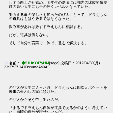
しずつ向上させ始め、３年生の夏頃には都内の比較的偏差
値の高い大学にも手の届くレベルとなっていた。
努力する事の楽しさを知ったのび太にとって、ドラえもん
の道具はもはや必要ではなくなった。
悩み事があれば必ずドラえもんに相談する。
だが、道具は借りない。
そして自分の言葉で、体で、意志で解決する。
11
名前：
◆51UnYd7yHM
[sage] 投稿日：2012/04/30(月)
23:37:27.14 ID:cvmqAs0AO
のび太が大学に入った時、ドラえもんは四次元ポケットを
未来のせわしの家に預けた。
のび太からそう申し出たのだ。
『まるでドラえもん自体が道具であるかのように考えてい
た、当時の自分が許せないんだ。』