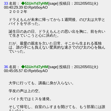
33
名前：
◆51UnYd7yHM
[sage] 投稿日：2012/05/01(火)
00:40:29.39 ID:Rprb5oyAO
２００２年
ドラえもんが未来に帰ってから１週間後、のび太は大学と
バイトをサボった。
誕生日のあの日、ドラえもんとの思い出を胸に、前を向い
て生きていこうと心に決めた。
だが、最愛の親友を欠いた日常、そこから生まれる孤独
は、誰の手にも負えない驚異的な速さでのび太の心を蝕ん
でいった。
36
名前：
◆51UnYd7yHM
[sage] 投稿日：2012/05/01(火)
00:45:05.57 ID:Rprb5oyAO
大学に行っても、講義に身が入らない。
学友の声は上の空。
バイト先ではミスを連発。
そして帰宅し、自室のふすまを開けても、もう部屋には誰
もいない。