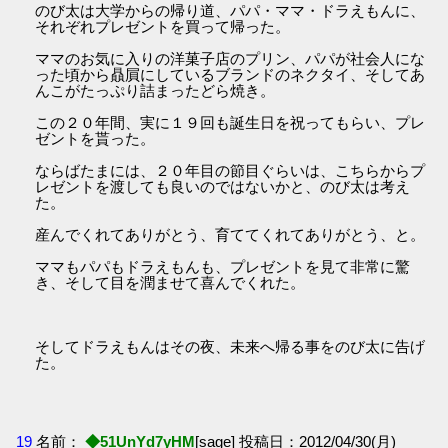
のび太は大学からの帰り道、パパ・ママ・ドラえもんに、
それぞれプレゼントを買って帰った。
ママのお気に入りの洋菓子店のプリン、パパが社会人にな
った頃から贔屓にしているブランドのネクタイ、そしてあ
んこがたっぷり詰まったどら焼き。
この２０年間、実に１９回も誕生日を祝ってもらい、プレ
ゼントを貰った。
ならばたまには、２０年目の節目ぐらいは、こちらからプ
レゼントを渡しても良いのではないかと、のび太は考え
た。
産んでくれてありがとう、育ててくれてありがとう、と。
ママもパパもドラえもんも、プレゼントを見て非常に驚
き、そして目を潤ませて喜んでくれた。
そしてドラえもんはその夜、未来へ帰る事をのび太に告げ
た。
19
名前：
◆51UnYd7yHM
[sage] 投稿日：2012/04/30(月)