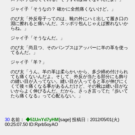
ジャイ子「そうなの？ 確かに全然痛くないけど。」
のび太「外反母子ってのは、靴の外にハミ出して履き口の
淵に擦れると痛いんだ。スッポリ包んじゃえば擦れないか
らね。」
ジャイ子「そうなんだ。」
のび太「尚且つ、そのパンプスはアッパーに羊の革を使っ
てるんだ。」
ジャイ子「羊？」
のび太「うん。羊の革は柔らかいから、多少締め付けられ
ても痛くないんだよ。そして、外反が当たる部分にも飾り
の縫い目が入ってない。縫い目が入ってると革が伸びにく
くて後々痛くなる事があるんだけど、その靴は縫い目がな
いからよく伸びるんだ。だから、さっき言ってた『歩いて
たら痛くなる』って心配もない。」
30
名前：
◆51UnYd7yHM
[sage] 投稿日：2012/05/01(火)
00:25:07.50 ID:Rprb5oyAO