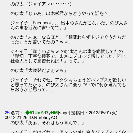
のび太（ジャイアンｪ･･･････）
のび太「じゃあ、出木杉君からどうやって話を？」
ジャイ子「Facebookよ。出木杉さんがこないだ、のび太さ
んの事を近況に書いてて。」
のび太「あぁ、なるほど。『相変わらずドジでぐうたらだ
った』とか書いてたの？ｗｗ」
ジャイ子「違うわよｗｗ のび太さんの事を絶賛してたの！
『親切・丁寧な接客で、まさにプロって感じでした。同じ
社会人として見習わねば！』って。」
のび太「大袈裟だよぉｗｗ」
ジャイ子「それでね、アタシもちょうどパンプスが欲しい
と思ってたから、のび太さんに会うついでに何か選んでも
らおうかと思って。」
25
名前：
◆51UnYd7yHM
[sage] 投稿日：2012/05/01(火)
00:12:21.26 ID:Rprb5oyAO
のび太「あぁ、それはもう喜んで。」
ジャイ子「だけどねぇ、アタシの足に合うパンプスってな