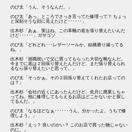
のび太「うん、そうなんだ。」
のび太「あっ、ところでさっき言ってた修理って？ ちょっ
と深刻そうな顔に見えたけど･･････」
出木杉「あぁ、実はね、この革靴の底を張り替えたいんだ
けど･･････」ガサゴソ
のび太「どれどれ･･･レザーソールか。結構磨り減ってる
ね。」
出木杉「就職祝いで父に買ってもらった大切な靴なんだ。
今までに底は２回張り替えたんだけど、まだ張り替えられ
るなら張り替えたいと思って。」
のび太「そっかぁ。その２回張り替えてくれたお店っての
は？」
出木杉「会社の近くにあったんだけど、先月に廃業しちゃ
ってね。他に修理してもらえるお店はどこかないかと探し
てるんだ。」
のび太「なるほどなぁ･･････うん、分かったよ。うちで修
理しよう。」
出木杉「えっ？ 良いのかい？ このお店で買った物じゃない
のに。」