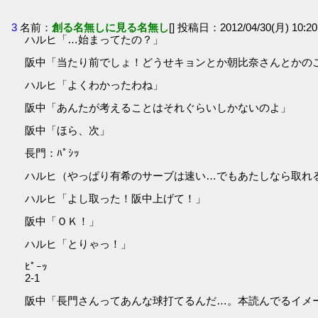
3
名前：
創る名無しに見る名無し
[] 投稿日：2012/04/30(月) 10:20
ハルヒ「…始まってたの？」
阪中「当たり前でしょ！どうせキョンとか朝比奈さんとかの
ハルヒ「よくわかったわね」
阪中「あんたが考えることはそれぐらいしかないのよ」
阪中「ほら、次」
長門：ﾊﾟｼｯ
ハルヒ（やっぱり有希のサーブは速い…でもあたしなら取れ
ハルヒ「よし取った！阪中上げて！」
阪中「ＯＫ！」
ハルヒ「とりゃっ！」
ﾋﾟｰｯ
2-1
阪中「長門さんってあんな球打てるんだ…。本読んでるイメ