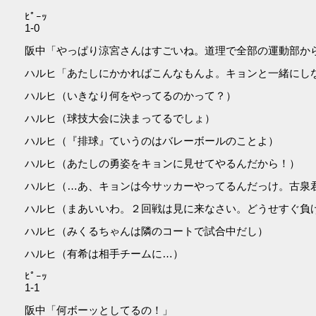
ﾋﾟｰｯ
1-0
阪中「やっぱり涼宮さんはすごいね。道理で全部の運動部か
ハルヒ「あたしにかかればこんなもんよ。キョンと一緒にし
ハルヒ（いきなり何をやってるのかって？）
ハルヒ（球技大会に決まってるでしょ）
ハルヒ（『排球』ていうのはバレーボールのことよ）
ハルヒ（あたしの勇姿をキョンに見せてやるんだから！）
ハルヒ（…あ、キョンは今サッカーやってるんだっけ。古泉
ハルヒ（まあいいわ。２回戦は見に来なさい。どうせすぐ負
ハルヒ（みくるちゃんは隣のコートで試合中だし）
ハルヒ（有希は相手チームに…）
ﾋﾟｰｯ
1-1
阪中「何ボーッとしてるの！」