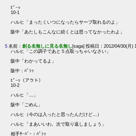
ﾋﾟｰｯ
10-1
ハルヒ「まったくいつになったらサーブ取れるのよ」
阪中「あたしもこんなに続くとは思ってなかったわよ」
5
名前：
創る名無しに見る名無し
[saga] 投稿日：2012/04/30(月) 1
ハルヒ「この調子であと５点取っちゃいなさい」
阪中「わかってるよ」
阪中：ﾊﾟｼｯ
ﾋﾟｰｯ（アウト）
10-2
ハルヒ「…」
阪中「ごめん」
ハルヒ（今のは入ったと思ったんだけど…）
ハルヒ「まあいいわ。次で取り返しましょう」
相手ｻｰﾊﾞｰ：ﾊﾟｼｯ