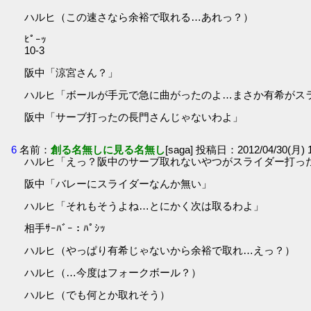
ハルヒ（この速さなら余裕で取れる…あれっ？）
ﾋﾟｰｯ
10-3
阪中「涼宮さん？」
ハルヒ「ボールが手元で急に曲がったのよ…まさか有希がス
阪中「サーブ打ったの長門さんじゃないわよ」
6
名前：
創る名無しに見る名無し
[saga] 投稿日：2012/04/30(月) 1
ハルヒ「えっ？阪中のサーブ取れないやつがスライダー打っ
阪中「バレーにスライダーなんか無い」
ハルヒ「それもそうよね…とにかく次は取るわよ」
相手ｻｰﾊﾞｰ：ﾊﾟｼｯ
ハルヒ（やっぱり有希じゃないから余裕で取れ…えっ？）
ハルヒ（…今度はフォークボール？）
ハルヒ（でも何とか取れそう）