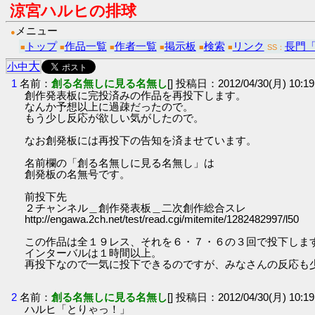
涼宮ハルヒの排球
メニュー
●
トップ
作品一覧
作者一覧
掲示板
検索
リンク
長門
■
■
■
■
■
■
SS：
大
小
中
1
名前：
創る名無しに見る名無し
[] 投稿日：2012/04/30(月) 10:19
創作発表板に完投済みの作品を再投下します。
なんか予想以上に過疎だったので。
もう少し反応が欲しい気がしたので。
なお創発板には再投下の告知を済ませています。
名前欄の「創る名無しに見る名無し」は
創発板の名無号です。
前投下先
２チャンネル＿創作発表板＿二次創作総合スレ
http://engawa.2ch.net/test/read.cgi/mitemite/1282482997/l50
この作品は全１９レス、それを６・７・６の３回で投下しま
インターバルは１時間以上。
再投下なので一気に投下できるのですが、みなさんの反応も
2
名前：
創る名無しに見る名無し
[] 投稿日：2012/04/30(月) 10:19
ハルヒ「とりゃっ！」