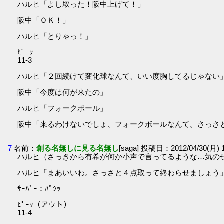
ハルヒ「よし取った！阪中上げて！」
阪中「ＯＫ！」
ハルヒ「とりゃっ！」
ﾋﾟｰｯ
11-3
ハルヒ「２回続けて変化球なんて、いい度胸してるじゃない
阪中「今度は何が来たの」
ハルヒ「フォークボール」
阪中「来るわけないでしょ、フォークボールなんて。さっさ
7
名前：
創る名無しに見る名無し
[saga] 投稿日：2012/04/30(月) 1
ハルヒ（さっきから有希が何か小声で言ってるような…気の
ハルヒ「まあいいわ。さっさと４点取って終わらせましょう
ｻｰﾊﾞｰ：ﾊﾟｼｯ
ﾋﾟｰｯ（アウト）
11-4