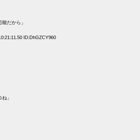
」
万能だから」
0:21:11.50 ID:DhGZCY960
コね」