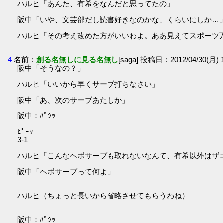
ハルヒ「あんた、有希をなんだと思ってたの」
阪中「いや、文芸部だし読書好きなのかな、くらいにしか…
ハルヒ「その考え改めた方がいいわよ。ああ見えてスポーツ
4
名前：
創る名無しに見る名無し
[saga] 投稿日：2012/04/30(月) 1
阪中「そうなの？」
ハルヒ「いいから早くサーブ打ちなさい」
阪中「あ、次のサーブあたしか」
阪中：ﾊﾟｼｯ
ﾋﾟｰｯ
3-1
ハルヒ「こんなヘボサーブも取れないなんて、有希以外はザ
阪中「ヘボサーブって何よ」
ハルヒ（ちょっと長いから省略させてもらうわね）
阪中：ﾊﾟｼｯ