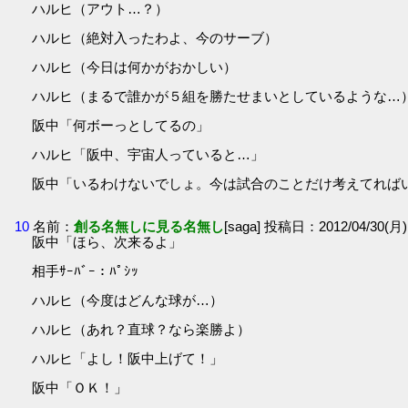
ハルヒ（アウト…？）
ハルヒ（絶対入ったわよ、今のサーブ）
ハルヒ（今日は何かがおかしい）
ハルヒ（まるで誰かが５組を勝たせまいとしているような…
阪中「何ボーっとしてるの」
ハルヒ「阪中、宇宙人っていると…」
阪中「いるわけないでしょ。今は試合のことだけ考えてれば
10
名前：
創る名無しに見る名無し
[saga] 投稿日：2012/04/30(月) 
阪中「ほら、次来るよ」
相手ｻｰﾊﾞｰ：ﾊﾟｼｯ
ハルヒ（今度はどんな球が…）
ハルヒ（あれ？直球？なら楽勝よ）
ハルヒ「よし！阪中上げて！」
阪中「ＯＫ！」