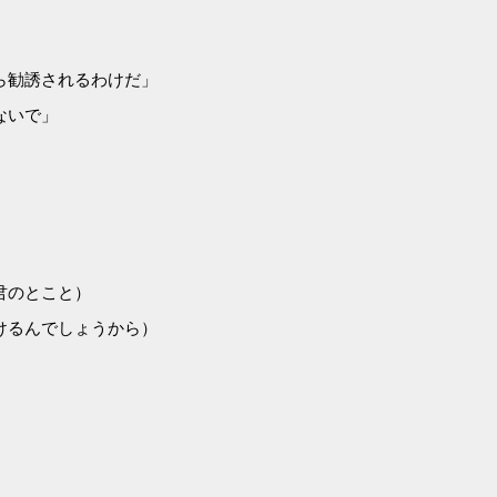
ら勧誘されるわけだ」
ないで」
君のとこと）
けるんでしょうから）