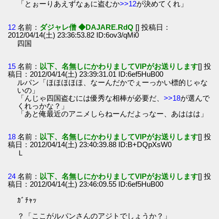
「とぉーりあえずなぁに盗むか
>>12
が決めてくれ」
12
名前：
ダジャレ僧 ◆DAJARE.RdQ
[] 投稿日：
2012/04/14(土) 23:36:53.82 ID:6ov3/qMi0
四国
15
名前：
以下、名無しにかわりましてVIPがお送りします
[] 投
稿日：2012/04/14(土) 23:39:31.01 ID:6ef5HuB00
ルパン「ほほほほほ、なーんだかでぇーっかい標的じゃな
いの」
「んじゃ四国盗むには優秀な相棒が必要だ、
>>18
が選んで
くれっかな？」
「あと俺最近のアニメしらねーんだよっなー、あははは」
18
名前：
以下、名無しにかわりましてVIPがお送りします
[] 投
稿日：2012/04/14(土) 23:40:39.88 ID:B+DQpXsW0
Ｌ
24
名前：
以下、名無しにかわりましてVIPがお送りします
[] 投
稿日：2012/04/14(土) 23:46:09.55 ID:6ef5HuB00
ｶﾞﾁｬｯ
？「ここがルパンさんのアジトでしょうか？」