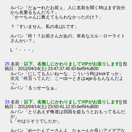
ルパン「だぁーれだお前ぇ、人に名前を聞く時はまず自分
から名乗るもんだろ？」
「かーちゃんに教えてもらわなかったのけ？」
？「すいません、私の名はLです」
ルパン「何！？お前さんがあの、有名なエル・ローライト
さんかい？」
L 「・・・」
25
名前：
以下、名無しにかわりましてVIPがお送りします
[] 投
稿日：2012/04/14(土) 23:47:37.40 ID:6ef5HuB00
ルパン「にしても人いねーな、こういう時はkskすっか」
次元「何言ってんだ、こーゆーときはageるもんなんだよ
っ」
ルパン「るっせーなぁ」
33
名前：
以下、名無しにかわりましてVIPがお送りします
[] 投
稿日：2012/04/14(土) 23:50:41.12 ID:6ef5HuB00
ルパン「とりあえず俺達は四国を盗もうとおもってるんだ
が」
L「やはりそうでしたか」
ルパン「めーたんてーさんよ、なぁーんか良いアイデアな