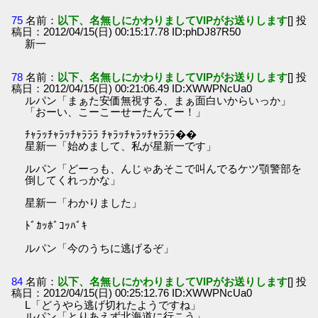
75
名前：
以下、名無しにかわりましてVIPがお送りします
[] 投
稿日：2012/04/15(日) 00:15:17.78 ID:phDJ87R50
新一
78
名前：
以下、名無しにかわりましてVIPがお送りします
[] 投
稿日：2012/04/15(日) 00:21:06.49 ID:XWWPNcUa0
ルパン「まぁた安価無視する、まぁ面白いからいっか」
「おーい、こーこーせーたんてー！」
ﾁｬﾗｯﾁｬﾗｯﾁｬﾗﾗﾗ ﾁｬﾗｯﾁｬﾗｯﾁｬﾗﾗﾗ��
星新一「始めまして、私が星新一です」
ルパン「どーっも、んじゃあそこで叫んでるケツ顎警部を
倒してくれっかな」
星新一「わかりました」
ﾄﾞｶｯﾎﾞｺｯﾊﾞｷ
ルパン「今のうちに逃げるぞ」
84
名前：
以下、名無しにかわりましてVIPがお送りします
[] 投
稿日：2012/04/15(日) 00:25:12.76 ID:XWWPNcUa0
L「どうやら逃げ切れたようですね」
ルパン「とりあえず北海道に行こう」