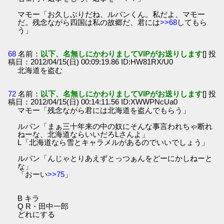
マモー「お久しぶりだね、ルパンくん。私だよ、マモー
だ。残念ながら四国は私の故郷だ、君には
>>68
してもら
う」
68
名前：
以下、名無しにかわりましてVIPがお送りします
[] 投
稿日：2012/04/15(日) 00:09:19.86 ID:HW81RX/U0
北海道を盗む
72
名前：
以下、名無しにかわりましてVIPがお送りします
[] 投
稿日：2012/04/15(日) 00:14:11.56 ID:XWWPNcUa0
マモー「残念ながら君には北海道を盗んでもらう」
ルパン「まぁ三十年来の中の奴にそんな事言われちゃ断れ
ねーな、北海道ならいいだろLさんよ」
L「北海道なら雪とキャラメルがあるのでいいでしょう」
ルパン「んじゃとりあえずとっつぁんをどーにかしねーと
な」
「おーい
>>75
」
B キラ
Q R・田中一郎
どれにする