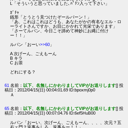
L「そういうと思っていました､ﾊﾟﾁﾝ入って下さい」
ｶﾞﾁｬ
銭形「とうとう見つけたぞールパーン！」
「あ、これはこれはどうも、あなたがかの有名なエル・ロ
ーライトさんですか、お目にかかれて光栄であります」
「さーてルパン、今日こそ諦めて神妙にお縄に付け
ー！！」
ルパン「おーい
>>60
」
A 次げーん、ごえもーん
B キラ
C お茶
どれにする？
61
名前：
以下、名無しにかわりましてVIPがお送りします
[] 投
稿日：2012/04/15(日) 00:04:01.69 ID:bpoxmj0p0
Ａ
65
名前：
以下、名無しにかわりましてVIPがお送りします
[] 投
稿日：2012/04/15(日) 00:07:04.76 ID:6ef5HuB00
ルパン「おーい、次げーん、ごえもーん、、、、次元？五
右ェ門？返事をしろ、返事をー！！」