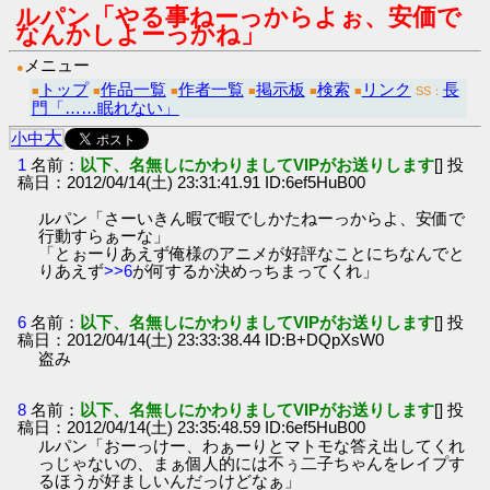
ルパン「やる事ねーっからよぉ、安価で
なんかしよーっかね」
メニュー
●
トップ
作品一覧
作者一覧
掲示板
検索
リンク
長
■
■
■
■
■
■
SS：
門「……眠れない」
大
小
中
1
名前：
以下、名無しにかわりましてVIPがお送りします
[] 投
稿日：2012/04/14(土) 23:31:41.91 ID:6ef5HuB00
ルパン「さーいきん暇で暇でしかたねーっからよ、安価で
行動すらぁーな」
「とぉーりあえず俺様のアニメが好評なことにちなんでと
りあえず
>>6
が何するか決めっちまってくれ」
6
名前：
以下、名無しにかわりましてVIPがお送りします
[] 投
稿日：2012/04/14(土) 23:33:38.44 ID:B+DQpXsW0
盗み
8
名前：
以下、名無しにかわりましてVIPがお送りします
[] 投
稿日：2012/04/14(土) 23:35:48.59 ID:6ef5HuB00
ルパン「おーっけー、わぁーりとマトモな答え出してくれ
っじゃないの、まぁ個人的には不ぅ二子ちゃんをレイプす
るほうが好ましいんだっけどなぁ」