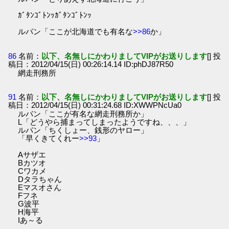
ｶﾞﾀﾝｺﾞﾄﾝｯｶﾞﾀﾝｺﾞﾄﾝｯ
ルパン「ここが北海道でも有名な
>>86
か」
86
名前：
以下、名無しにかわりましてVIPがお送りします
[] 投
稿日：2012/04/15(日) 00:26:14.14 ID:phDJ87R50
網走刑務所
91
名前：
以下、名無しにかわりましてVIPがお送りします
[] 投
稿日：2012/04/15(日) 00:31:24.68 ID:XWWPNcUa0
ルパン「ここが有名な網走刑務所か」
L「どうやら捕まってしまったようですね、、、」
ルパン「ちくしょー、銭形のヤロー」
「早くきてくれー
>>93
」
Aサザエ
Bカツオ
Cワカメ
Dタラちゃん
Eマスオさん
Fフネ
G波平
H海平
Iあ～る