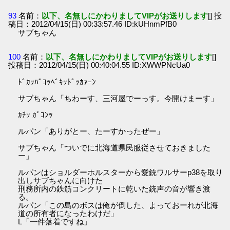
93
名前：
以下、名無しにかわりましてVIPがお送りします
[] 投
稿日：2012/04/15(日) 00:33:57.46 ID:kUHnmPfB0
サブちゃん
100
名前：
以下、名無しにかわりましてVIPがお送りします
[]
投稿日：2012/04/15(日) 00:40:04.55 ID:XWWPNcUa0
ﾄﾞｶｯﾊﾞｺｯﾍﾞｷｯﾄﾞｯｶｧｰﾝ
サブちゃん「ちわーす、三河屋でーっす。今開けまーす」
ｶﾁｯ ｶﾞｺﾝｯ
ルパン「ありがとー、たーすかったぜー」
サブちゃん「ついでに北海道県民服従させておきました
ー」
ルパンはショルダーホルスターから愛銃ワルサーp38を取り
出しサブちゃんに向けた
刑務所内の鉄筋コンクリートに乾いた銃声の音が響き渡
る。
ルパン「この島のボスは俺が倒した、よっておーれが北海
道の所有者になったわけだ」
L「一件落着ですね」