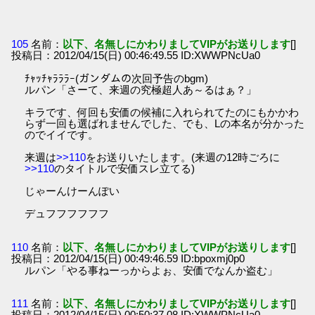
105
名前：
以下、名無しにかわりましてVIPがお送りします
[]
投稿日：2012/04/15(日) 00:46:49.55 ID:XWWPNcUa0
ﾁｬｯﾁｬﾗﾗﾗｰ(ガンダムの次回予告のbgm)
ルパン「さーて、来週の究極超人あ～るはぁ？」
キラです、何回も安価の候補に入れられてたのにもかかわ
らず一回も選ばれませんでした、でも、Lの本名が分かった
のでイイです。
来週は
>>110
をお送りいたします。(来週の12時ごろに
>>110
のタイトルで安価スレ立てる)
じゃーんけーんぽい
デュフフフフフフ
110
名前：
以下、名無しにかわりましてVIPがお送りします
[]
投稿日：2012/04/15(日) 00:49:46.59 ID:bpoxmj0p0
ルパン「やる事ねーっからよぉ、安価でなんか盗む」
111
名前：
以下、名無しにかわりましてVIPがお送りします
[]
投稿日：2012/04/15(日) 00:50:37.08 ID:XWWPNcUa0