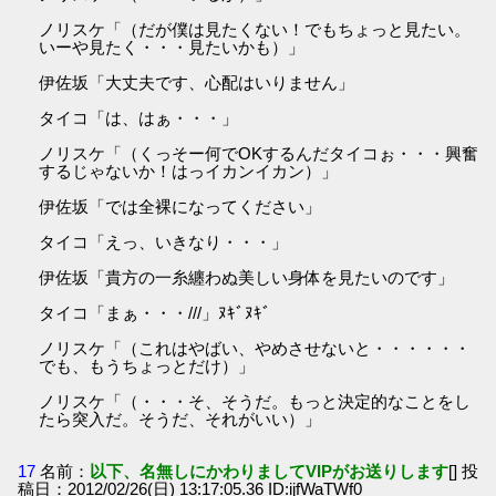
ノリスケ「（だが僕は見たくない！でもちょっと見たい。
いーや見たく・・・見たいかも）」
伊佐坂「大丈夫です、心配はいりません」
タイコ「は、はぁ・・・」
ノリスケ「（くっそー何でOKするんだタイコぉ・・・興奮
するじゃないか！はっイカンイカン）」
伊佐坂「では全裸になってください」
タイコ「えっ、いきなり・・・」
伊佐坂「貴方の一糸纏わぬ美しい身体を見たいのです」
タイコ「まぁ・・・///」ﾇｷﾞﾇｷﾞ
ノリスケ「（これはやばい、やめさせないと・・・・・・
でも、もうちょっとだけ）」
ノリスケ「（・・・そ、そうだ。もっと決定的なことをし
たら突入だ。そうだ、それがいい）」
17
名前：
以下、名無しにかわりましてVIPがお送りします
[] 投
稿日：2012/02/26(日) 13:17:05.36 ID:ijfWaTWf0