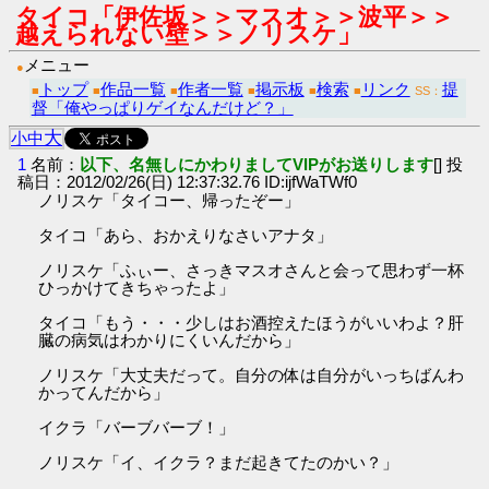
タイコ「伊佐坂＞＞マスオ＞＞波平＞＞
越えられない壁＞＞ノリスケ」
メニュー
●
トップ
作品一覧
作者一覧
掲示板
検索
リンク
提
■
■
■
■
■
■
SS：
督「俺やっぱりゲイなんだけど？」
大
小
中
1
名前：
以下、名無しにかわりましてVIPがお送りします
[] 投
稿日：2012/02/26(日) 12:37:32.76 ID:ijfWaTWf0
ノリスケ「タイコー、帰ったぞー」
タイコ「あら、おかえりなさいアナタ」
ノリスケ「ふぃー、さっきマスオさんと会って思わず一杯
ひっかけてきちゃったよ」
タイコ「もう・・・少しはお酒控えたほうがいいわよ？肝
臓の病気はわかりにくいんだから」
ノリスケ「大丈夫だって。自分の体は自分がいっちばんわ
かってんだから」
イクラ「バーブバーブ！」
ノリスケ「イ、イクラ？まだ起きてたのかい？」