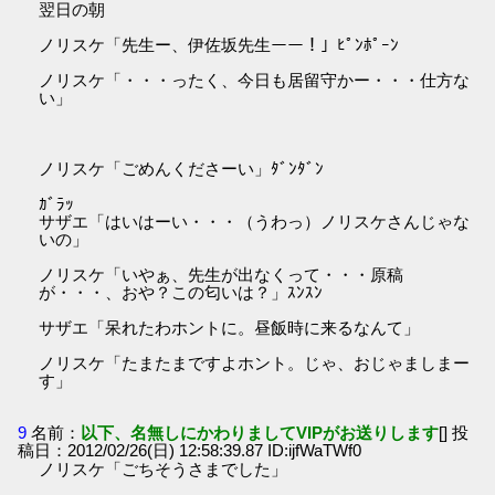
翌日の朝
ノリスケ「先生ー、伊佐坂先生ーー！」ﾋﾟﾝﾎﾟｰﾝ
ノリスケ「・・・ったく、今日も居留守かー・・・仕方な
い」
ノリスケ「ごめんくださーい」ﾀﾞﾝﾀﾞﾝ
ｶﾞﾗｯ
サザエ「はいはーい・・・（うわっ）ノリスケさんじゃな
いの」
ノリスケ「いやぁ、先生が出なくって・・・原稿
が・・・、おや？この匂いは？」ｽﾝｽﾝ
サザエ「呆れたわホントに。昼飯時に来るなんて」
ノリスケ「たまたまですよホント。じゃ、おじゃましまー
す」
9
名前：
以下、名無しにかわりましてVIPがお送りします
[] 投
稿日：2012/02/26(日) 12:58:39.87 ID:ijfWaTWf0
ノリスケ「ごちそうさまでした」