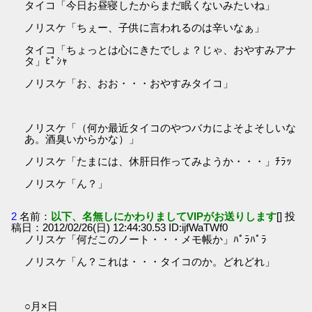
タイコ「今日お昼寝したからまだ眠くないみたいね」
ノリスケ「ちぇー、子供に言われるのは辛いなぁ」
タイコ「ちょっとは心にきたでしょ？じゃ、おやすみアナ
タ」ﾋﾟｼｬ
ノリスケ「お、おお・・・おやすみタイコ」
ノリスケ「（何か最近タイコのやつバカによそよそしいな
あ。酒臭いからかな）」
ノリスケ「たまには、休肝日作ってみようか・・・」ﾁﾗｯ
ノリスケ「ん？」
2
名前：
以下、名無しにかわりましてVIPがお送りします
[] 投
稿日：2012/02/26(日) 12:44:30.53 ID:ijfWaTWf0
ノリスケ「何だこのノート・・・メモ帳か」ﾊﾟﾗﾊﾟﾗ
ノリスケ「ん？これは・・・タイコのか。どれどれ」
○月×日