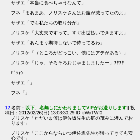
サザエ「本当に食べちゃうなんて」
フネ「まあまあ、ノリスケさんはお腹が減ってたのよ」
サザエ「でも私たちの取り分が」
ノリスケ「大丈夫ですって。すぐ出世払いできますよ」
サザエ「あんまり期待しないで待ってるわ」
ノリスケ「（ところがどっこい、僕にはアテがある）」
ノリスケ「じゃ、そろそろおじゃましましたー」ｽﾀｽﾀ
ﾋﾟｼｬﾝ
サザエ「」
フネ「」
12
名前：
以下、名無しにかわりましてVIPがお送りします
[] 投
稿日：2012/02/26(日) 13:03:30.29 ID:ijfWaTWf0
ノリスケ「ただいま僕は伊佐坂先生の庭の茂みに潜んでお
ります」
ノリスケ「ここからならいつ伊佐坂先生が帰ってきても安
心です」