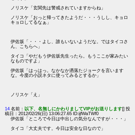
ノリスケ「玄関先は警戒されていますからね」
ノリスケ「おっと帰ってきたようだ・・・うしし、キョロ
キョロしてるなぁ」
伊佐坂「・・・よし、誰もいないようだな。ではタイコさ
ん、こちらへ」
タイコ「やだもう伊佐坂先生ったら。もうここが家みたい
なものですよ」
伊佐坂「はっはっ。なかなか洒落たジョークを言います
な。今度の小説ネタに使ってみるとするか」
ノリスケ「え」
14
名前：
以下、名無しにかわりましてVIPがお送りします
[] 投
稿日：2012/02/26(日) 13:06:27.65 ID:ijfWaTWf0
伊佐坂「ところで今日は中出しの気分なんですが・・・」
タイコ「大丈夫です。今日は安全な日なので」