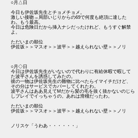
○月△日
今日も伊佐坂先生とチョメチョメ。
激しい接吻→局部いじりからの69で何度も絶頂に達した
わ。もう最高。
今日は危険日だから挿入ナシだったけれど、もうすぐ解禁
よ。
ただいまの順位
伊佐坂＞＞マスオ＞＞波平＞＞越えられない壁＞＞ノリ
○月◇日
今日は伊佐坂先生がいないので代わりに有給休暇で暇して
た波平さんを誘惑してみたの。
彼の一物は伊佐坂先生の難物に比べたらイマイチだけど、
その分はサービスでカバーしてくれたわ。
波平さんはああ見えてMだから髪の毛を抜く抜かないのじら
しプレイでイっちゃうの。あれは滑稽だったわ。
ただいまの順位
伊佐坂＞＞マスオ＞＞波平＞＞越えられない壁＞＞ノリ
ノリスケ「うわあ・・・・・・」