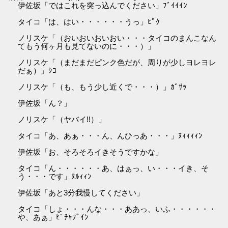
伊佐坂「ではこれを突っ込んでください」ﾌﾞｲｲｲﾝ
タイコ「は、はい・・・・・・うっ」ﾋﾟｸ
ノリスケ「（おいおいおいおい・・・タイコのまんこなん
てもう何ヶ月も見てないのに・・・）」
ノリスケ「（まだまだピンク色だが、周りが少しヨレヨレ
だぁ）」ｼｺ
ノリスケ「（も、もう少し近くで・・・）」ｶﾞｻｯ
伊佐坂「ん？」
ノリスケ「（ヤバイ!!）」
タイコ「あ、あぁ・・・ん、んひっあ・・・」ﾇｨｨｨｨﾝ
伊佐坂「お、そろそろイきそうですかな」
タイコ「ん・・・・・・あ、はぁっ、い・・・イき、そ
う・・・です」ﾇﾙｨｨﾝ
伊佐坂「あと3分我慢してください」
タイコ「しょ・・・んな・・・ああっ、いふ・・・・・・
や、あぁ」ﾋﾟﾁｬﾌﾞｲﾝ