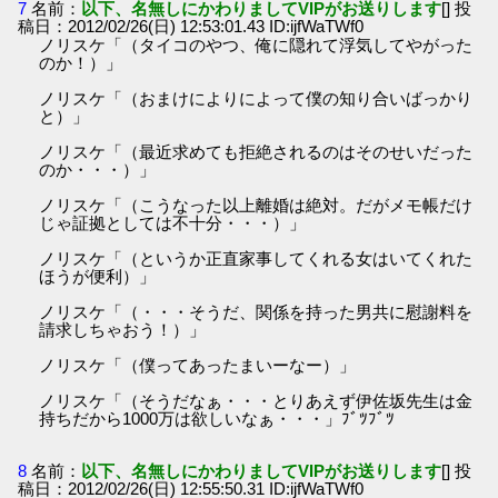
7
名前：
以下、名無しにかわりましてVIPがお送りします
[] 投
稿日：2012/02/26(日) 12:53:01.43 ID:ijfWaTWf0
ノリスケ「（タイコのやつ、俺に隠れて浮気してやがった
のか！）」
ノリスケ「（おまけによりによって僕の知り合いばっかり
と）」
ノリスケ「（最近求めても拒絶されるのはそのせいだった
のか・・・）」
ノリスケ「（こうなった以上離婚は絶対。だがメモ帳だけ
じゃ証拠としては不十分・・・）」
ノリスケ「（というか正直家事してくれる女はいてくれた
ほうが便利）」
ノリスケ「（・・・そうだ、関係を持った男共に慰謝料を
請求しちゃおう！）」
ノリスケ「（僕ってあったまいーなー）」
ノリスケ「（そうだなぁ・・・とりあえず伊佐坂先生は金
持ちだから1000万は欲しいなぁ・・・」ﾌﾞﾂﾌﾞﾂ
8
名前：
以下、名無しにかわりましてVIPがお送りします
[] 投
稿日：2012/02/26(日) 12:55:50.31 ID:ijfWaTWf0