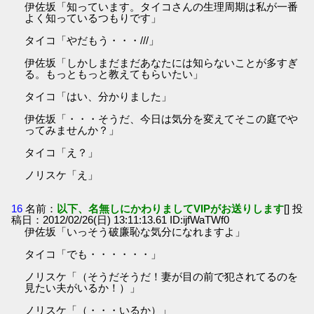
伊佐坂「知っています。タイコさんの生理周期は私が一番
よく知っているつもりです」
タイコ「やだもう・・・///」
伊佐坂「しかしまだまだあなたには知らないことが多すぎ
る。もっともっと教えてもらいたい」
タイコ「はい、分かりました」
伊佐坂「・・・そうだ、今日は気分を変えてそこの庭でや
ってみませんか？」
タイコ「え？」
ノリスケ「え」
16
名前：
以下、名無しにかわりましてVIPがお送りします
[] 投
稿日：2012/02/26(日) 13:11:13.61 ID:ijfWaTWf0
伊佐坂「いっそう破廉恥な気分になれますよ」
タイコ「でも・・・・・・」
ノリスケ「（そうだそうだ！妻が目の前で犯されてるのを
見たい夫がいるか！）」
ノリスケ「（・・・いるか）」