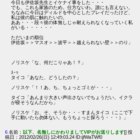
今日も伊佐坂先生とイケナイ事をした・・・
でも、これも家族のため。仕方ないわ。誰にも言えない。
ちなみに今日はディルドを中心としたプレイだったけど、
私は彼の肌に触れたいの。
ああ・・・段々彼の体無しじゃ耐えられなくなっていく私
がいる・・・・・・
ただいまの順位
伊佐坂＞＞マスオ＞＞波平＞＞越えられない壁＞＞のり」
ノリスケ「な、何だこりゃあ！？」
ｽｰｯ
タイコ「あなた、どうしたの？」
ノリスケ「！！あ、ち、ちょっとゴミが・・・」
タイコ「あんまり大きい声出さないでちょうだい。イクラ
が寝そうなんだから」
ノリスケ「お、そ、そうか・・・すまんタイコ（ここで下
手に動いたら勿体ない。もうちょっと探ろう・・・）」
6
名前：
以下、名無しにかわりましてVIPがお送りします
[] 投
稿日：2012/02/26(日) 12:49:03.24 ID:ijfWaTWf0