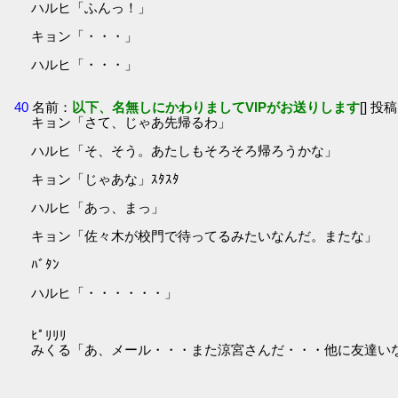
ハルヒ「ふんっ！」
キョン「・・・」
ハルヒ「・・・」
40
名前：
以下、名無しにかわりましてVIPがお送りします
[] 投稿
キョン「さて、じゃあ先帰るわ」
ハルヒ「そ、そう。あたしもそろそろ帰ろうかな」
キョン「じゃあな」ｽﾀｽﾀ
ハルヒ「あっ、まっ」
キョン「佐々木が校門で待ってるみたいなんだ。またな」
ﾊﾞﾀﾝ
ハルヒ「・・・・・・」
ﾋﾟﾘﾘﾘ
みくる「あ、メール・・・また涼宮さんだ・・・他に友達い