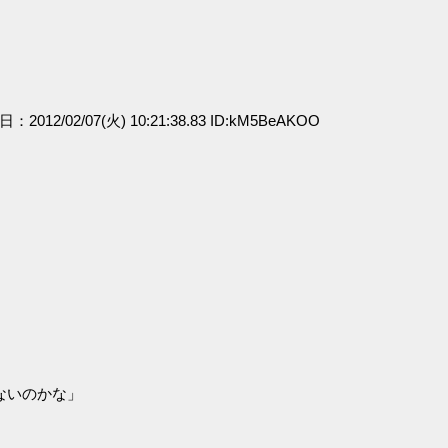
日：2012/02/07(火) 10:21:38.83 ID:kM5BeAKOO
ないのかな」