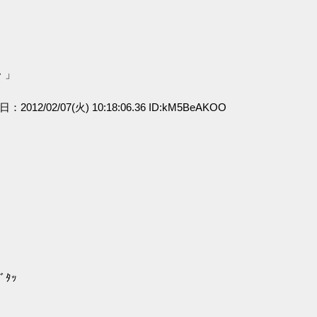
・」
日：2012/02/07(火) 10:18:06.36 ID:kM5BeAKOO
ﾀｯ