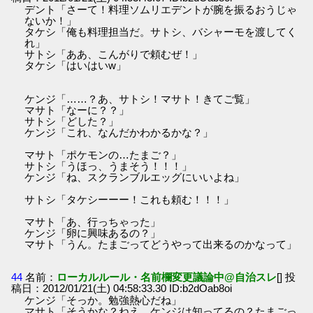
デント「さーて！料理ソムリエデントが腕を振るおうじゃ
ないか！」
タケシ「俺も料理担当だ。サトシ、バシャーモを渡してく
れ」
サトシ「ああ、こんがりで頼むぜ！」
タケシ「はいはいw」
ケンジ「……？あ、サトシ！マサト！きてご覧」
マサト「なーに？？」
サトシ「どした？」
ケンジ「これ、なんだかわかるかな？」
マサト「ポケモンの…たまご？」
サトシ「うほっ、うまそう！！！」
ケンジ「ね、スクランブルエッグにいいよね」
サトシ「タケシーーー！これも頼む！！！」
マサト「あ、行っちゃった」
ケンジ「卵に興味あるの？」
マサト「うん。たまごってどうやって出来るのかなって」
44
名前：
ローカルルール・名前欄変更議論中@自治スレ
[] 投
稿日：2012/01/21(土) 04:58:33.30 ID:b2dOab8oi
ケンジ「そっか。勉強熱心だね」
マサト「そうかな？ねえ、ケンジは知ってるの？たまごっ