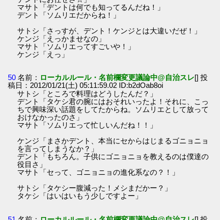
マサト「デントは何でも知ってるんだね！」
デント「ソムリエだからね！」
サトシ「さっすが、デント！ケンジとは大違いだぜ！」
ケンジ「えっかませなの」
マサト「ソムリエってすごいや！」
ケンジ「えっ」
50
名前：
ローカルルール・名前欄変更議論中@自治スレ
[] 投
稿日：2012/01/21(土) 05:11:59.02 ID:b2dOab8oi
サトシ「ところで料理はどうしたんだ？」
デント「タケシ君の腕にはおそれいったよ！それに、こっ
ちで興味深い話題をしてたからね。ソムリエとして放って
おけなかったのさ」
マサト「ソムリエって忙しいんだね！！」
ケンジ「まさかデント、本当にセからはじまるゴニョニョ
を言ってしまうなか？」
デント「もちろん。子供にゴニョニョを教えるのは僕達の
役目さ」
マサト「セって、ゴニョニョの進化系なの？！」
サトシ「タケシー腹減った！メシまだかー？」
タケシ「はいはいもう少しですよー」
51
名前：
ローカルルール・名前欄変更議論中@自治スレ
[] 投