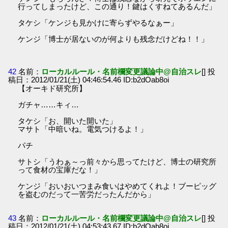
行ってしまったけど、この通り！鍵はくすねてあるんだ」
タケシ「ケンジも見かけに寄らずやるなぁー」
ケンジ「博士が居ないのが何よりも残念だけどね！！」
42
名前：
ローカルルール・名前欄変更議論中@自治スレ
[] 投
稿日：2012/01/21(土) 04:46:54.46 ID:b2dOab8oi
【オーキド研究所】
ガチャ……キィ…
タケシ「お、開いた開いた」
マサト「中暗いね。電気つけるよ！」
パチ
サトシ「うわぁ～っ前々から思ってたけど、博士の研究所
って食材の宝庫だな！」
ケンジ「おいおいつまみ食いはやめてくれよ！ブーピッグ
を盗むのだって一苦労だったんだから」
43
名前：
ローカルルール・名前欄変更議論中@自治スレ
[] 投
稿日：2012/01/21(土) 04:53:43.67 ID:b2dOab8oi