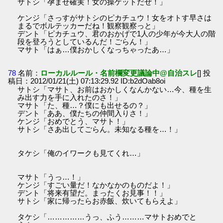
サトシ「孕ませ確実！女の操ゲットだぜ！」
ケンジ「さっすがサトシのピカチュウ！女をオトす早さは
まるでボルテッカーだね！観察観察っと」
デント「ピカチュウ、君のおかげで1人の少年が今大人の階
段を登ろうとしているんだ！ごらん！」
マサト「はぁ…僕おかしくなっちゃったあ…」
78
名前：
ローカルルール・名前欄変更議論中@自治スレ
[] 投
稿日：2012/01/21(土) 07:13:29.92 ID:b2dOab8oi
サトシ「マサト、お前はおかしくなんかない…今、種を生
み出す力を手に入れたのさ！」
マサト「た、種…？僕にも出せるの？」
デント「ああ、僕たちの仲間入りさ！」
ケンジ「おめでとう、マサト！」
サトシ「さあ出してごらん。未知なる種を…！」
タケシ「俺のイワークも見てくれ…」
マサト「うっ…！」
ケンジ「すごい量だ！なかなかのものだよ！」
デント「将来有望だ。まったくお見事！！」
サトシ「家に帰ったらお赤飯、炊いてもらえよ」
タケシ「……………うっ、ふう………マサトおめでと