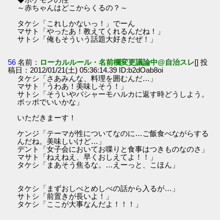
～赤ちゃんはどこからくるの？～
タケシ「これしかないっ！」でーん
マサト「やったあ！教えてくれるんだね！」
サトシ「俺もそういう話題大好きだぜ！」
56
名前：
ローカルルール・名前欄変更議論中@自治スレ
[] 投
稿日：2012/01/21(土) 05:36:14.39 ID:b2dOab8oi
タケシ「さあみんな、料理を囲むんだ…」
マサト「うわあ！美味しそう！」
サトシ「そういやバシャーモハルカに返す時どうしよう。
ポッポでいいかな」
いただきまーす！
ケンジ「テーマが性についてなのに…ご飯食べながらする
んだね。美味しいけど…」
デント「女子会においてお喋りと食事はつきものなのさ」
マサト「ねえねえ、早くおしえてよ！！」
タケシ「まあそう焦るな。…えーっと、こほん」
タケシ「まずおしべとめしべの話から入るが…」
サトシ「前置きが長いよ！」
タケシ「ここが大事なんだよ！！！」