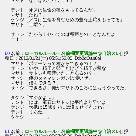
マサト「な、なんだって！？」
デント「オスは生命の種をもってるんだ」
マサト「たね？」
ケンジ「メスは生命を育むための豊な土壌をもってる」
マサト「土壌？」
サトシ「だから！セってのは種蒔きのことなんだよ
ー！！」
60
名前：
ローカルルール・名前欄変更議論中@自治スレ
[] 投
稿日：2012/01/21(土) 05:51:52.09 ID:b2dOab8oi
マサト「ポケモンって種からできるの！？」
サトシ「いや、精子と卵子だけど？精子が種な」
マサト「サトシも種蒔いたことあるの？」
サトシ「俺のタネマシンガンは凄いぜ」
マサト「僕もできる？」
サトシ「できるさ、俺がマサトのころにはもうやってた」
タケシ「マジかよ…」
デント「はは、流石にサトシは平均より早いよ」
ケンジ「大抵は15歳までには済ませてるよね」
デント「まあね」
タケシ「…………」
61
名前：
ローカルルール・名前欄変更議論中@自治スレ
[] 投