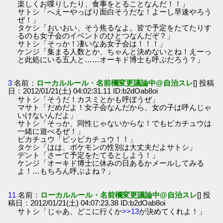
楽しくお喋りしたり、食事をとることなんだ！！」
サトシ「へえーやっぱり面白そうだな！よーし早速やろう
ぜ！」
タケシ「おいおい、そう焦るなよ。皆で予定をたてたりす
るのも女子会のイベントのひとつなんだぞ？」
サトシ「そっか！凄いなあ女子会は！！！」
ケンジ「集まる人数とか、ちゃんと決めないとね！えーっ
と此処にいる五人と……オーキド博士も呼ぶだろう？」
3
名前：
ローカルルール・名前欄変更議論中@自治スレ
[] 投稿
日：2012/01/21(土) 04:02:31.11 ID:b2dOab8oi
サトシ「そうだ！カスミとかも呼ぼうぜ」
マサト「だめだよ！女子会なんだから、女の子は呼んじゃ
いけないんだよ」
サトシ「そっか、同性じゃないからな！でもピカチュウは
一緒に遊べるぜ！」
ピカチュウ「ピッピカチュウ！！」
タケシ「はは、ポケモンの性別は大丈夫だよサトシ」
デント「さーて予定をたてるとしよう！」
ケンジ「オーキド博士に休みの日あるかメールしてみる
よ！…もちろん呼ぶよね？」
11
名前：
ローカルルール・名前欄変更議論中@自治スレ
[] 投
稿日：2012/01/21(土) 04:07:23.38 ID:b2dOab8oi
サトシ「じゃあ、どこに行くか
>>13
が決めてくれよ！」