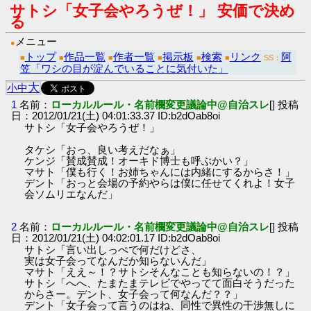
サトシ「女子会やろうぜ！」 安価で決め
る
メニュー
●
トップ
作品一覧
作者一覧
掲示板
検索
リンク
阿
■
■
■
■
■
■
SS：
笠「ワシの目が淀んでいることに気付いた」
大
小
中
1
名前：
ローカルルール・名前欄変更議論中@自治スレ
[] 投稿
日：2012/01/21(土) 04:01:33.37 ID:b2dOab8oi
サトシ「女子会やろうぜ！」
タケシ「おっ、良い考えだなぁ」
ケンジ「賛成賛成！オーキド博士も呼ぶかい？」
マサト「僕も行く！お姉ちゃんには内緒にするからさ！」
デント「おっと会場の予約やらは僕に任せてくれよ！女子
会ソムリエなんだ」
2
名前：
ローカルルール・名前欄変更議論中@自治スレ
[] 投稿
日：2012/01/21(土) 04:02:01.17 ID:b2dOab8oi
サトシ「言い出しっぺで何だけどさ、
実は女子会ってなんだか知らないんだ」
マサト「ええ～！？サトシそんなことも知らないの！？」
サトシ「へへ、たまたまテレビでやってて面白そうだった
からさー。デント、女子会って何なんだ？？」
デント「女子会って言うのはね、同性で異性の干渉無しに