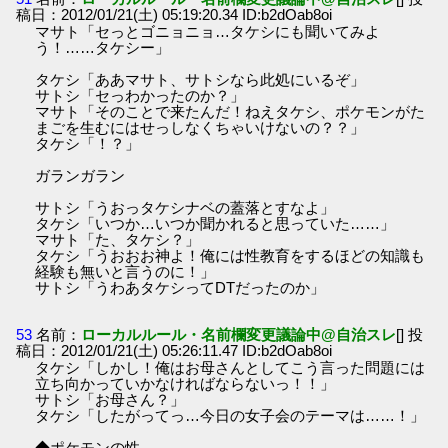
稿日：2012/01/21(土) 05:19:20.34 ID:b2dOab8oi
マサト「セっとゴニョニョ…タケシにも聞いてみよ
う！……タケシー」
タケシ「ああマサト、サトシなら此処にいるぞ」
サトシ「セっわかったのか？」
マサト「そのことで来たんだ！ねえタケシ、ポケモンがた
まごを生むにはせっしなくちゃいけないの？？」
タケシ「！？」
ガランガラン
サトシ「うおっタケシナベの蓋落とすなよ」
タケシ「いつか…いつか聞かれると思っていた……」
マサト「た、タケシ？」
タケシ「うおおお神よ！俺には性教育をするほどの知識も
経験も無いと言うのに！」
サトシ「うわあタケシってDTだったのか」
53
名前：
ローカルルール・名前欄変更議論中@自治スレ
[] 投
稿日：2012/01/21(土) 05:26:11.47 ID:b2dOab8oi
タケシ「しかし！俺はお母さんとしてこう言った問題には
立ち向かっていかなければならないっ！！」
サトシ「お母さん？」
タケシ「したがってっ…今日の女子会のテーマは……！」
◆ポケモンの性