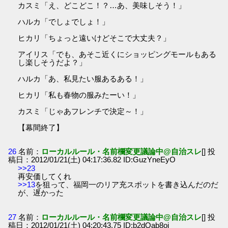
カスミ「え、どこどこ！？…あ、美味しそう！」
ハルカ「でしょでしょ！」
ヒカリ「ちょっと遠いけどそこで大丈夫？」
アイリス「でも、あそこ近くにショッピングモールもある
し楽しそうだよ？」
ハルカ「あ、私見たい服あるある！」
ヒカリ「私も春物の服みたーい！」
カスミ「じゃあフレンチで決定～！」
【幕間終了】
26
名前：
ローカルルール・名前欄変更議論中@自治スレ
[] 投
稿日：2012/01/21(土) 04:17:36.82 ID:GuzYneEyO
>>23
再安価してくれ
>>13
を狙って、福岡一のリア充スポットを書き込んだのだ
が、遅かった
27
名前：
ローカルルール・名前欄変更議論中@自治スレ
[] 投
稿日：2012/01/21(土) 04:20:43.75 ID:b2dOab8oi