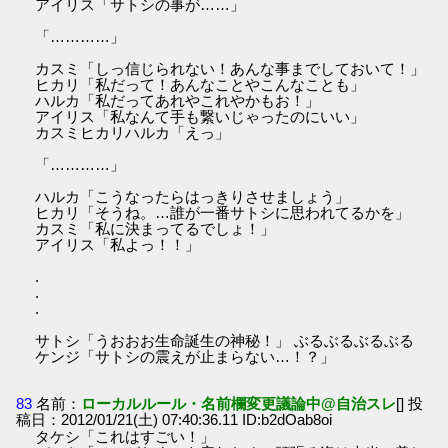
アイリス「サトシの事が……」
「…………」
カスミ「しっ信じられない！あんな事までしておいて！」
ヒカリ「私だって！あんなことやこんなことも」
ハルカ「私だってあれやこれやかもお！」
アイリス「私なんて手も繋いじゃったのにいい」
カスミヒカリハルカ「えっ」
「…………」
ハルカ「こうなったらはっきりさせましょう」
ヒカリ「そうね。…誰が一番サトシに思われてるかを」
カスミ「私に決まってるでしょ！」
アイリス「私よっ！！」
.
.
.
サトシ「うおおお生命誕生の神秘！」 ぶるぶるぶるぶる
ケンジ「サトシの震えが止まらない…！？」
83
名前：
ローカルルール・名前欄変更議論中@自治スレ
[] 投
稿日：2012/01/21(土) 07:40:36.11 ID:b2dOab8oi
タケシ「これはすごい！」