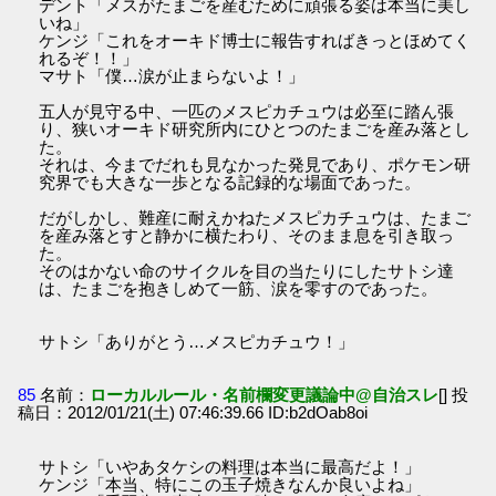
デント「メスがたまごを産むために頑張る姿は本当に美し
いね」
ケンジ「これをオーキド博士に報告すればきっとほめてく
れるぞ！！」
マサト「僕…涙が止まらないよ！」
五人が見守る中、一匹のメスピカチュウは必至に踏ん張
り、狭いオーキド研究所内にひとつのたまごを産み落とし
た。
それは、今までだれも見なかった発見であり、ポケモン研
究界でも大きな一歩となる記録的な場面であった。
だがしかし、難産に耐えかねたメスピカチュウは、たまご
を産み落とすと静かに横たわり、そのまま息を引き取っ
た。
そのはかない命のサイクルを目の当たりにしたサトシ達
は、たまごを抱きしめて一筋、涙を零すのであった。
サトシ「ありがとう…メスピカチュウ！」
85
名前：
ローカルルール・名前欄変更議論中@自治スレ
[] 投
稿日：2012/01/21(土) 07:46:39.66 ID:b2dOab8oi
サトシ「いやあタケシの料理は本当に最高だよ！」
ケンジ「本当、特にこの玉子焼きなんか良いよね」