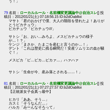
う！」
79
名前：
ローカルルール・名前欄変更議論中@自治スレ
[] 投
稿日：2012/01/21(土) 07:18:56.15 ID:b2dOab8oi
マサト「君のおかげで僕、大人の階段を登れたよ！ありが
とうピカチュウ」
ピカチュウ「ピカチュウ///」
サトシ「お、おい…みろよ、メスピカチュウの様子
が…！？」
ケンジ「まさか、たまごを産むと言うのか…！」
デント「これは歴史に残る瞬間だ！安産ソムリエの血が騒
ぐ！」
メスピカ「ピ…ピカ…ピカァ…」ハァハァ
サトシ「生命が今、産み落とされる……！」
81
名前：
ローカルルール・名前欄変更議論中@自治スレ
[] 投
稿日：2012/01/21(土) 07:27:27.57 ID:b2dOab8oi
【正統派女子会真っ最中】
ヒカリ「ああ、そう…」
カスミ「そうなんだ…」
ハルカ「みーんなそろって」