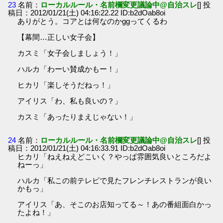
23
名前：
ローカルルール・名前欄変更議論中@自治スレ
[] 投
稿日：2012/01/21(土) 04:16:22.22 ID:b2dOab8oi
ありがとう。コアとは何なのかggってくるわ
【幕間…正しい女子会】
カスミ「女子会しましょう！」
ハルカ「わーい賛成かもー！」
ヒカリ「楽しそうだねっ！」
アイリス「わ、私も良いの？」
カスミ「あったりまえじゃない！」
24
名前：
ローカルルール・名前欄変更議論中@自治スレ
[] 投
稿日：2012/01/21(土) 04:16:33.91 ID:b2dOab8oi
ヒカリ「ねえねえどこいく？やっぱ雰囲気良いところだよ
ねーっ」
ハルカ「私この前テレビで見たフレンチレストランが良い
かもっ」
アイリス「あ、そこのお店知ってる～！あの番組面白かっ
たよね！」