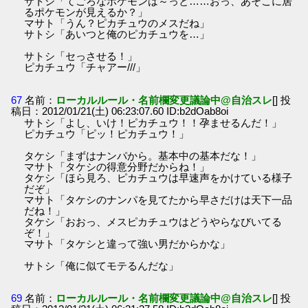
サトシ「てごろなポケモンは～っと……おっ、あそこに居
るポケモンが見えるか？」
マサト「うん？ピカチュウのメスだね」
サトシ「あいつと俺のピカチュウを…」
サトシ「セっさせる！」
ピカチュウ「チャアー///」
67
名前：
ローカルルール・名前欄変更議論中@自治スレ
[] 投
稿日：2012/01/21(土) 06:23:07.60 ID:b2dOab8oi
サトシ「よし、いけ！ピカチュウ！！孕ませるんだ！」
ピカチュウ「ピッ！ピカチュウ！」
タケシ「まずはナンパから。基本中の基本だな！」
マサト「タケシの得意分野だからね！」
タケシ「ほら見ろ、ピカチュウは早速声をかけている様子
だぞ」
マサト「タケシのナンパを見てたから早さだけは天下一品
だね！」
タケシ「おおっ、メスピカチュウはどうやらなびいてる
ぞ！」
マサト「タケシと違って強い男だからかな」
サトシ「俺に似てモテるんだな」
69
名前：
ローカルルール・名前欄変更議論中@自治スレ
[] 投