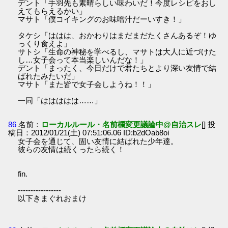
デント「手羽先も素晴らしい味わいだ！今度レシピをおし
えてもらえるかい」
マサト「僕コイキングのお味噌汁だーいすき！」
タケシ「ははは、おかわりはまだまだたくさんあるぞ！ゆ
っくり食えよ」
サトシ「生命の神秘を学べるし、マサトは大人に近づけた
し…女子会って本当楽しいんだな！」
デント「まったく、今日だけで君たちとより深い友情で結
ばれたみたいだ」
マサト「また皆で女子会しようね！！」
一同「ははははは……」
86
名前：
ローカルルール・名前欄変更議論中@自治スレ
[] 投
稿日：2012/01/21(土) 07:51:06.06 ID:b2dOab8oi
女子会を通じて、固い友情に結ばれた少年達。
彼らの友情は続くったら続く！
fin.
-----------------
以下きまぐれおまけ