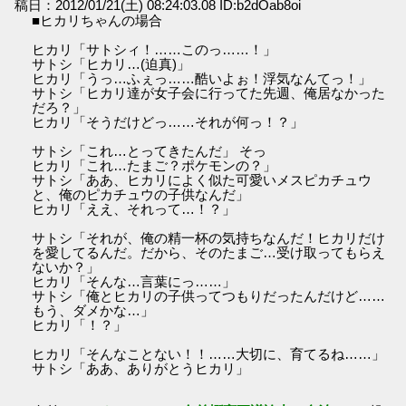
稿日：2012/01/21(土) 08:24:03.08 ID:b2dOab8oi
■ヒカリちゃんの場合
ヒカリ「サトシィ！……このっ……！」
サトシ「ヒカリ…(迫真)」
ヒカリ「うっ…ふぇっ……酷いよぉ！浮気なんてっ！」
サトシ「ヒカリ達が女子会に行ってた先週、俺居なかった
だろ？」
ヒカリ「そうだけどっ……それが何っ！？」
サトシ「これ…とってきたんだ」 そっ
ヒカリ「これ…たまご？ポケモンの？」
サトシ「ああ、ヒカリによく似た可愛いメスピカチュウ
と、俺のピカチュウの子供なんだ」
ヒカリ「ええ、それって…！？」
サトシ「それが、俺の精一杯の気持ちなんだ！ヒカリだけ
を愛してるんだ。だから、そのたまご…受け取ってもらえ
ないか？」
ヒカリ「そんな…言葉にっ……」
サトシ「俺とヒカリの子供ってつもりだったんだけど……
もう、ダメかな…」
ヒカリ「！？」
ヒカリ「そんなことない！！……大切に、育てるね……」
サトシ「ああ、ありがとうヒカリ」