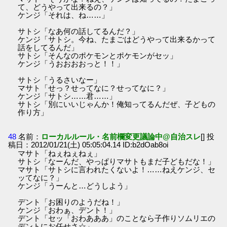
て、どうやって出来るの？」
ケンジ「それは、ね……」
サトシ「なあ何の話してるんだ？」
ケンジ「サトシ。今ね、たまごはどうやって出来るかって
話をしてるんだ」
サトシ「そんなのポケモンとポケモンがセッ」
ケンジ「うおおおおっと！！」
サトシ「うるさいなー」
マサト「せっ？せってなに？せってなに？」
ケンジ「サトシ……君……」
サトシ「別にいいじゃんか！俺知ってるんだぜ、子どもの
作り方」
48
名前：
ローカルルール・名前欄変更議論中@自治スレ
[] 投
稿日：2012/01/21(土) 05:05:04.14 ID:b2dOab8oi
マサト「ねぇねぇねぇ」
サトシ「なーんだ、やっぱりマサトもまだ子どもだな！」
マサト「サトシに言われたくないよ！……ねえケンジ、セ
ッてなに？」
ケンジ「うーんと…どうしよう」
デント「お困りのようだね！」
ケンジ「おわぁ、デント！」
デント「セッ「おわあああ」のことなら子作りソムリエの
デントにお任せさ☆」