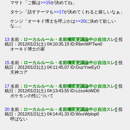
マサト「ご飯は
>>15
が決めてね」
タケシ「話すテーマも
>>17
が決めてくれると嬉しいなぁ」
ケンジ「オーキド博士を呼ぶかは
>>20
に決めて欲しい
な…」
13
名前：
ローカルルール・名前欄変更議論中@自治スレ
[] 投
稿日：2012/01/21(土) 04:10:35.19 ID:RbmWPTwn0
オーキド博士の家
15
名前：
ローカルルール・名前欄変更議論中@自治スレ
[] 投
稿日：2012/01/21(土) 04:11:45.07 ID:GuzYneEyO
天神コア
17
名前：
ローカルルール・名前欄変更議論中@自治スレ
[] 投
稿日：2012/01/21(土) 04:13:43.55 ID:czso4oWD0
ポケモンの性について
20
名前：
ローカルルール・名前欄変更議論中@自治スレ
[] 投
稿日：2012/01/21(土) 04:14:41.33 ID:WxsWpIop0
呼ばない