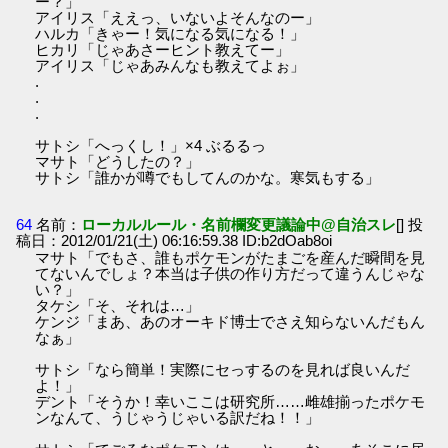
ー？」
アイリス「ええっ、いないよそんなのー」
ハルカ「きゃー！気になる気になる！」
ヒカリ「じゃあさーヒント教えてー」
アイリス「じゃあみんなも教えてよぉ」
.
.
.
サトシ「へっくし！」×4 ぶるるっ
マサト「どうしたの？」
サトシ「誰かが噂でもしてんのかな。寒気もする」
64
名前：
ローカルルール・名前欄変更議論中@自治スレ
[] 投
稿日：2012/01/21(土) 06:16:59.38 ID:b2dOab8oi
マサト「でもさ、誰もポケモンがたまごを産んだ瞬間を見
てないんでしょ？本当は子供の作り方だって違うんじゃな
い？」
タケシ「そ、それは…」
ケンジ「まあ、あのオーキド博士でさえ知らないんだもん
なぁ」
サトシ「なら簡単！実際にセっするのを見れば良いんだ
よ！」
デント「そうか！幸いここは研究所……雌雄揃ったポケモ
ンなんて、うじゃうじゃいる訳だね！！」