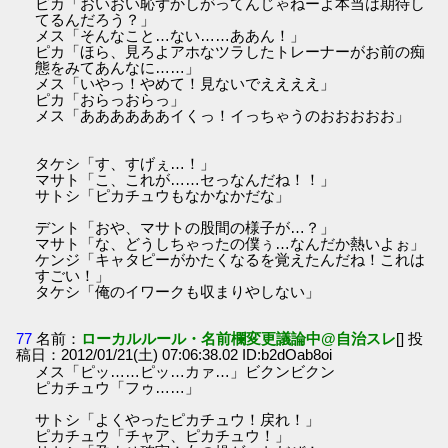
ピカ「おいおい恥ずかしがってんじゃねーよ本当は期待し
てるんだろう？」
メス「そんなこと…ない……ああん！」
ピカ「ほら、見ろよアホなツラしたトレーナーがお前の痴
態をみてあんなに……」
メス「いやっ！やめて！見ないでええええ」
ピカ「おらっおらっ」
メス「ああああああイくっ！イっちゃうのおおおおお」
タケシ「す、すげぇ…！」
マサト「こ、これが……セっなんだね！！」
サトシ「ピカチュウもなかなかだな」
デント「おや、マサトの股間の様子が…？」
マサト「な、どうしちゃったの僕ぅ…なんだか熱いよぉ」
ケンジ「キャタピーがかたくなるを覚えたんだね！これは
すごい！」
タケシ「俺のイワークも収まりやしない」
77
名前：
ローカルルール・名前欄変更議論中@自治スレ
[] 投
稿日：2012/01/21(土) 07:06:38.02 ID:b2dOab8oi
メス「ピッ……ピッ…カァ…」ビクンビクン
ピカチュウ「フゥ……」
サトシ「よくやったピカチュウ！戻れ！」
ピカチュウ「チャア、ピカチュウ！」