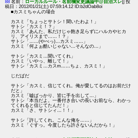
88
名前：
ローカルルール・名前欄変更議論中@自治スレ
[] 投
稿日：2012/01/21(土) 07:59:14.12 ID:b2dOab8oi
■カスミちゃんの場合
カスミ「ちょっとサトシ！聞いたわよ！」
サトシ「カスミ！？」
カスミ「あんた、私だけじゃ飽き足らずにハルカやヒカ
リ、アイリスまで……！？」
サトシ「……(やべっ)…カスミ……」
カスミ「何よぉ酷いじゃない…そんなの…」
サトシ「カスミ…聞いてくれ」
カスミ「いやっ、離して！」
サトシ「カスミ…カスm……ちょ、カスミ！」
じだばだ
サトシ「カスミ、信じてくれ。俺が愛してるのはお前だけ
だと」
カスミ「嘘ばっかり、皆に手を出して…」
サトシ「本当だよ。一番付き合いの長いお前なら、わかっ
てくれると信じてたんだ！」
カスミ「さ、サトシィ…！！」
サトシ「許してくれ。こんな俺を……」
カスミ「ぐすっ。今度したら許さないんだから！」