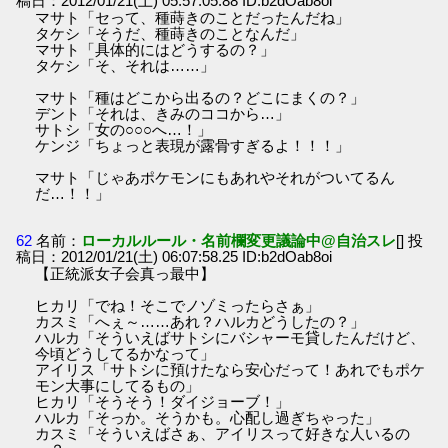
稿日：2012/01/21(土) 05:57:05.88 ID:b2dOab8oi
マサト「セって、種蒔きのことだったんだね」
タケシ「そうだ、種蒔きのことなんだ」
マサト「具体的にはどうするの？」
タケシ「そ、それは……」
マサト「種はどこから出るの？どこにまくの？」
デント「それは、きみのココから…」
サトシ「女の○○○へ…！」
ケンジ「ちょっと表現が露骨すぎるよ！！！」
マサト「じゃあポケモンにもあれやそれがついてるん
だ…！！」
62
名前：
ローカルルール・名前欄変更議論中@自治スレ
[] 投
稿日：2012/01/21(土) 06:07:58.25 ID:b2dOab8oi
【正統派女子会真っ最中】
ヒカリ「でね！そこでノゾミったらさぁ」
カスミ「へぇ～……あれ？ハルカどうしたの？」
ハルカ「そういえばサトシにバシャーモ貸したんだけど、
今頃どうしてるかなって」
アイリス「サトシに預けたなら安心だって！あれでもポケ
モン大事にしてるもの」
ヒカリ「そうそう！ダイジョーブ！」
ハルカ「そっか。そうかも。心配し過ぎちゃった」
カスミ「そういえばさぁ、アイリスって好きな人いるの