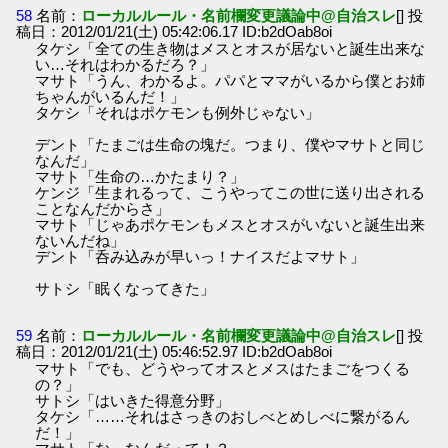
58
名前：
ローカルルール・名前欄変更議論中@自治スレ
[] 投
稿日：2012/01/21(土) 05:42:06.17 ID:b2dOab8oi
タケシ「全ての生き物はメスとオスが居ないと誕生出来な
い…それはわかるだろ？」
マサト「うん、わかるよ。パパとママがいるから僕とお姉
ちゃんがいるんだ！」
タケシ「それはポケモンも例外じゃない」
デント「たまごは生命の塊だ。つまり、僕やマサトと同じ
なんだ」
マサト「生命の…かたまり？」
ケンジ「生まれるって、こうやってこの世に送り出される
ことなんだからさ」
マサト「じゃあポケモンもメスとオスがいないと誕生出来
ないんだね」
デント「呑み込みが早いっ！ナイスだよマサト」
サトシ「眠くなってきた」
59
名前：
ローカルルール・名前欄変更議論中@自治スレ
[] 投
稿日：2012/01/21(土) 05:46:52.97 ID:b2dOab8oi
マサト「でも、どうやってオスとメスはたまごをつくる
の？」
サトシ「はいきた得意分野」
タケシ「……それはさっきのおしべとめしべに繋がるん
だ！」