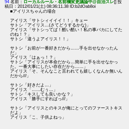
94
名前：
ローカルルール・名前欄変更議論中@自治スレ
[] 投
稿日：2012/01/21(土) 08:36:11.38 ID:b2dOab8oi
■アイリスちゃんの場合
アイリス「サトシィイイイ！！」キェー
サトシ「アイリス…(さてどうするかな)」
アイリス「サトシってば！酷い酷い！私の事バカにしてた
のね！？」
サトシ「違うよアイリス！！」
サトシ「お前が一番好きだから……手を出せなかったん
だ」
アイリス「はぁっ！？」
サトシ「アイリスが本命だから…簡単に手を出せなかっ
た。一番大事にしたい存在だから……」
アイリス「そ、そんなこと言われても嬉しくなんか無いん
だから///」
サトシ「好きだよ…」
アイリス「……むぅ…」
サトシ「キスしても良いかな？」
アイリス「勝手にすればっ///」
サトシ「アイリスとのキスが俺にとってのファーストキス
だよ」
アイリス「こ、子供よねっ」