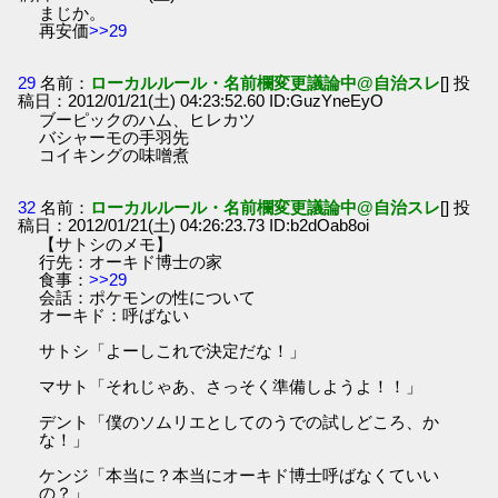
まじか。
再安価
>>29
29
名前：
ローカルルール・名前欄変更議論中@自治スレ
[] 投
稿日：2012/01/21(土) 04:23:52.60 ID:GuzYneEyO
ブーピックのハム、ヒレカツ
バシャーモの手羽先
コイキングの味噌煮
32
名前：
ローカルルール・名前欄変更議論中@自治スレ
[] 投
稿日：2012/01/21(土) 04:26:23.73 ID:b2dOab8oi
【サトシのメモ】
行先：オーキド博士の家
食事：
>>29
会話：ポケモンの性について
オーキド：呼ばない
サトシ「よーしこれで決定だな！」
マサト「それじゃあ、さっそく準備しようよ！！」
デント「僕のソムリエとしてのうでの試しどころ、か
な！」
ケンジ「本当に？本当にオーキド博士呼ばなくていい
の？」