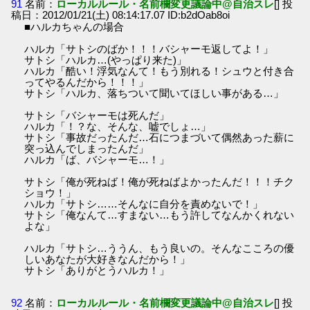
91
名前：
ローカルルール・名前欄変更議論中@自治スレ
[] 投
稿日：2012/01/21(土) 08:14:17.07 ID:b2dOab8oi
■ハルカちゃんの場合
ハルカ「サトシのばか！！！バシャーモ返してよ！」
サトシ「ハルカ…(やっぱり来た)」
ハルカ「酷い！浮気なんて！もう別れる！シュウと付き合
ってやるんだから！！！」
サトシ「ハルカ、落ちついて聞いてほしい事がある…」
サトシ「バシャーモは死んだ」
ハルカ「！？な、そんな、嘘でしょ…」
サトシ「事故だったんだ…石につまづいて偶然あった薪に
突っ込んでしまったんだ」
ハルカ「ば、バシャーモ…！」
サトシ「俺が死ねば！俺が死ねばよかったんだ！！！チク
ショウ！」
ハルカ「サトシ……そんなに自分を責めないで！」
サトシ「俺なんて…すまない…もう許してなんかくれない
よな」
ハルカ「サトシ…ううん、もう良いの。そんなこころの優
しいあなたが大好きなんだから！」
サトシ「ありがとうハルカ！」
92
名前：
ローカルルール・名前欄変更議論中@自治スレ
[] 投