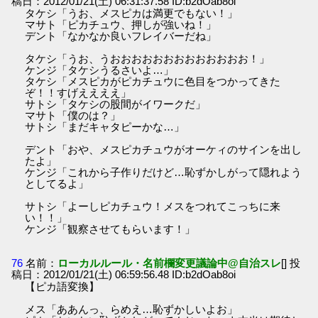
稿日：2012/01/21(土) 06:31:37.58 ID:b2dOab8oi
タケシ「うお、メスピカは満更でもない！」
マサト「ピカチュウ、押しが強いね！」
デント「なかなか良いフレイバーだね」
タケシ「うお、うおおおおおおおおおおおおお！」
ケンジ「タケシうるさいよ…」
タケシ「メスピカがピカチュウに色目をつかってきた
ぞ！！すげええええ」
サトシ「タケシの股間がイワークだ」
マサト「僕のは？」
サトシ「まだキャタピーかな…」
デント「おや、メスピカチュウがオーケィのサインを出し
たよ」
ケンジ「これから子作りだけど…恥ずかしがって隠れよう
としてるよ」
サトシ「よーしピカチュウ！メスをつれてこっちに来
い！！」
ケンジ「観察させてもらいます！」
76
名前：
ローカルルール・名前欄変更議論中@自治スレ
[] 投
稿日：2012/01/21(土) 06:59:56.48 ID:b2dOab8oi
【ピカ語変換】
メス「ああんっ、らめえ…恥ずかしいよお」