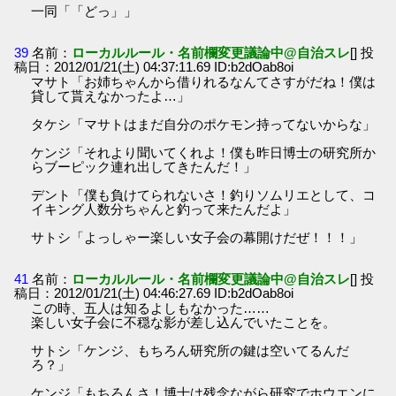
一同「「どっ」」
39
名前：
ローカルルール・名前欄変更議論中@自治スレ
[] 投
稿日：2012/01/21(土) 04:37:11.69 ID:b2dOab8oi
マサト「お姉ちゃんから借りれるなんてさすがだね！僕は
貸して貰えなかったよ…」
タケシ「マサトはまだ自分のポケモン持ってないからな」
ケンジ「それより聞いてくれよ！僕も昨日博士の研究所か
らブーピック連れ出してきたんだ！」
デント「僕も負けてられないさ！釣りソムリエとして、コ
イキング人数分ちゃんと釣って来たんだよ」
サトシ「よっしゃー楽しい女子会の幕開けだぜ！！！」
41
名前：
ローカルルール・名前欄変更議論中@自治スレ
[] 投
稿日：2012/01/21(土) 04:46:27.69 ID:b2dOab8oi
この時、五人は知るよしもなかった……
楽しい女子会に不穏な影が差し込んでいたことを。
サトシ「ケンジ、もちろん研究所の鍵は空いてるんだ
ろ？」
ケンジ「もちろんさ！博士は残念ながら研究でホウエンに