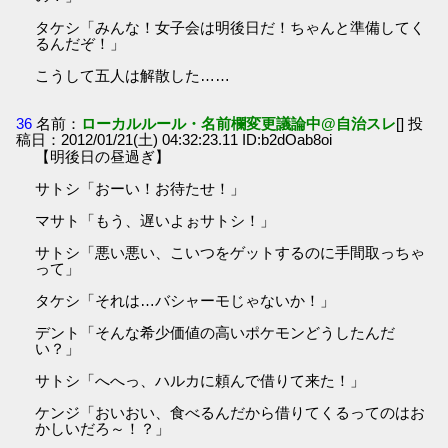
タケシ「みんな！女子会は明後日だ！ちゃんと準備してく
るんだぞ！」
こうして五人は解散した……
36
名前：
ローカルルール・名前欄変更議論中@自治スレ
[] 投
稿日：2012/01/21(土) 04:32:23.11 ID:b2dOab8oi
【明後日の昼過ぎ】
サトシ「おーい！お待たせ！」
マサト「もう、遅いよぉサトシ！」
サトシ「悪い悪い、こいつをゲットするのに手間取っちゃ
って」
タケシ「それは…バシャーモじゃないか！」
デント「そんな希少価値の高いポケモンどうしたんだ
い？」
サトシ「へへっ、ハルカに頼んで借りて来た！」
ケンジ「おいおい、食べるんだから借りてくるってのはお
かしいだろ～！？」