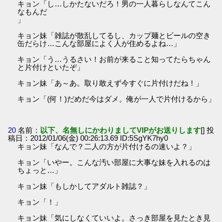
キョン「し…しかたないだろ！男の一人暮らしなんてこん
なもんだ
」
キョン妹「雑誌が散乱してるし、カップ麺とビールの空き
缶だらけ…こんな部屋によく人が住めるよね…」
キョン「う…うるさい！お前が来ること知ってたらちゃん
と片付けといたぞ」
キョン妹「あ～あ。取り敢えず今すぐに片付けだね！」
キョン「(何！)だめだ今はダメ。俺が一人で片付けるから」
20
名前：
以下、名無しにかわりましてVIPがお送りします
[] 投
稿日：2012/01/06(金) 00:26:13.69 ID:5SgYK7hy0
キョン妹「なんで？二人の方が片付けるの速いよ？」
キョン「いやー。こんな汚い部屋に大事な妹を入れるのは
ちょっと…」
キョン妹「もしかしてアダルト雑誌？」
キョン「！」
キョン妹「気にしなくていいよ。さっき部屋を見たとき見