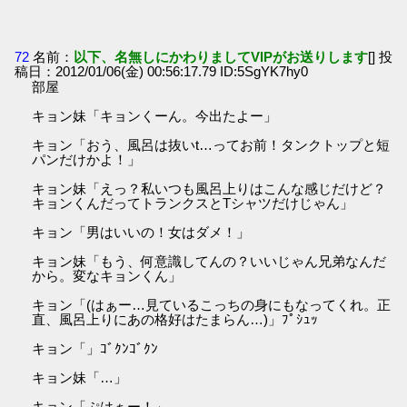
72
名前：
以下、名無しにかわりましてVIPがお送りします
[] 投
稿日：2012/01/06(金) 00:56:17.79 ID:5SgYK7hy0
部屋
キョン妹「キョンくーん。今出たよー」
キョン「おう、風呂は抜いt…ってお前！タンクトップと短
パンだけかよ！」
キョン妹「えっ？私いつも風呂上りはこんな感じだけど？
キョンくんだってトランクスとTシャツだけじゃん」
キョン「男はいいの！女はダメ！」
キョン妹「もう、何意識してんの？いいじゃん兄弟なんだ
から。変なキョンくん」
キョン「(はぁー…見ているこっちの身にもなってくれ。正
直、風呂上りにあの格好はたまらん…)」ﾌﾟｼｭｯ
キョン「」ｺﾞｸﾝｺﾞｸﾝ
キョン妹「…」
キョン「ぷはぁー！」