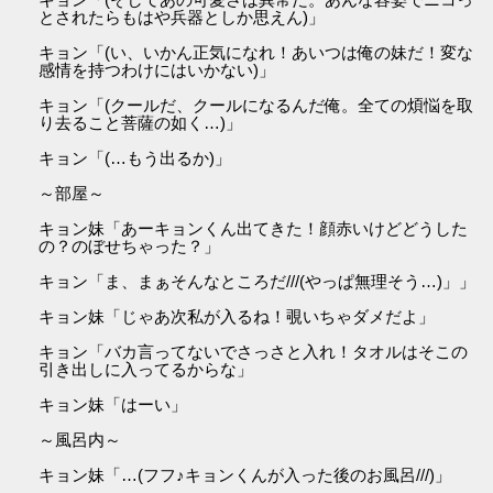
とされたらもはや兵器としか思えん)」
キョン「(い、いかん正気になれ！あいつは俺の妹だ！変な
感情を持つわけにはいかない)」
キョン「(クールだ、クールになるんだ俺。全ての煩悩を取
り去ること菩薩の如く…)」
キョン「(…もう出るか)」
～部屋～
キョン妹「あーキョンくん出てきた！顔赤いけどどうした
の？のぼせちゃった？」
キョン「ま、まぁそんなところだ///(やっぱ無理そう…)」」
キョン妹「じゃあ次私が入るね！覗いちゃダメだよ」
キョン「バカ言ってないでさっさと入れ！タオルはそこの
引き出しに入ってるからな」
キョン妹「はーい」
～風呂内～
キョン妹「…(フフ♪キョンくんが入った後のお風呂///)」