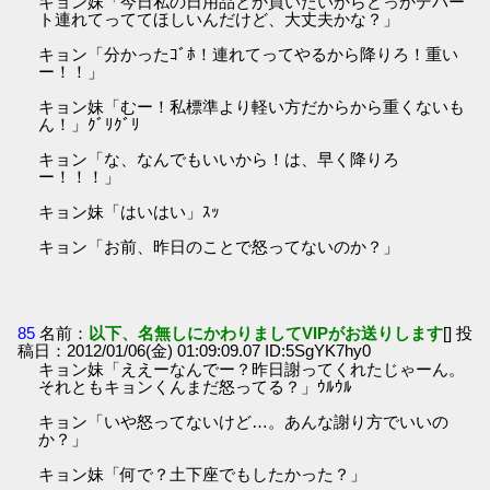
キョン妹「今日私の日用品とか買いたいからどっかデパー
ト連れてっててほしいんだけど、大丈夫かな？」
キョン「分かったｺﾞﾎ！連れてってやるから降りろ！重い
ー！！」
キョン妹「むー！私標準より軽い方だからから重くないも
ん！」ｸﾞﾘｸﾞﾘ
キョン「な、なんでもいいから！は、早く降りろ
ー！！！」
キョン妹「はいはい」ｽｯ
キョン「お前、昨日のことで怒ってないのか？」
85
名前：
以下、名無しにかわりましてVIPがお送りします
[] 投
稿日：2012/01/06(金) 01:09:09.07 ID:5SgYK7hy0
キョン妹「ええーなんでー？昨日謝ってくれたじゃーん。
それともキョンくんまだ怒ってる？」ｳﾙｳﾙ
キョン「いや怒ってないけど…。あんな謝り方でいいの
か？」
キョン妹「何で？土下座でもしたかった？」