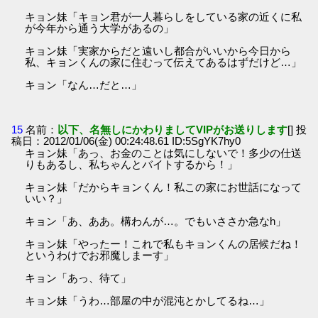
キョン妹「キョン君が一人暮らしをしている家の近くに私
が今年から通う大学があるの」
キョン妹「実家からだと遠いし都合がいいから今日から
私、キョンくんの家に住むって伝えてあるはずだけど…」
キョン「なん…だと…」
15
名前：
以下、名無しにかわりましてVIPがお送りします
[] 投
稿日：2012/01/06(金) 00:24:48.61 ID:5SgYK7hy0
キョン妹「あっ、お金のことは気にしないで！多少の仕送
りもあるし、私ちゃんとバイトするから！」
キョン妹「だからキョンくん！私この家にお世話になって
いい？」
キョン「あ、ああ。構わんが…。でもいささか急なh」
キョン妹「やったー！これで私もキョンくんの居候だね！
というわけでお邪魔しまーす」
キョン「あっ、待て」
キョン妹「うわ…部屋の中が混沌とかしてるね…」