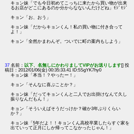
キョン妹「でも今日初めてこっちに来たから買い物が出来
るお店がどこにあるのか分からなないんだけどね」ﾓｼﾞﾓｼﾞ
キョン「お、おう」
キョン妹「だからキョンくん！私の買い物に付き合って
よ！」
キョン「全然かまわんぞ。ついでに町の案内もしよう」
37
名前：
以下、名無しにかわりましてVIPがお送りします
[] 投
稿日：2012/01/06(金) 00:35:33.41 ID:5SgYK7hy0
キョン妹「本当！？やったー！」
キョン「そんなに喜ぶことか？」
キョン妹「だってキョンくんと二人でお出掛けなんて久し
振りなんだもん！」
キョン「そういえばそうだっけか？確か3年ぶりくらい
か？」
キョン妹「5年だよ！！キョンくん高校卒業したらすぐ家を
出ていって正月にしか帰ってこなかったじゃん！」