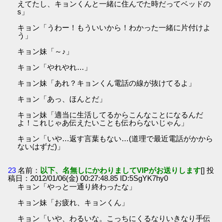
えてたし、キョンくんと一緒に住んでた時だってベッドの
s」
キョン「うわー！もういいから！わかった一緒に片付けよ
う」
キョン妹「～♪」
キョン「やれやれ…」
キョン妹「あれ？キョンくん電話の線が抜けてるよ」
キョン「あっ、ほんとだ」
キョン妹「適当に生活してるからこんなことになるんだ
よ！これじゃあ伝えたいことも伝わらないじゃん」
キョン「いや…返す言葉もない…(道理で最近電話がかから
ないはずだ)」
23
名前：
以下、名無しにかわりましてVIPがお送りします
[] 投
稿日：2012/01/06(金) 00:27:48.85 ID:5SgYK7hy0
キョン「やっと一通り終わったな」
キョン妹「お疲れ、キョンくん」
キョン「いや、わるいな。こっちにくるなりいきなり手伝