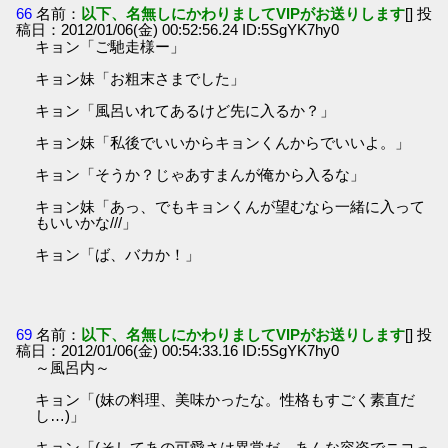
66
名前：
以下、名無しにかわりましてVIPがお送りします
[] 投
稿日：2012/01/06(金) 00:52:56.24 ID:5SgYK7hy0
キョン「ご馳走様ー」
キョン妹「お粗末さまでした」
キョン「風呂いれてあるけど先に入るか？」
キョン妹「私後でいいからキョンくんからでいいよ。」
キョン「そうか？じゃあすまんが俺から入るな」
キョン妹「あっ、でもキョンくんが望むなら一緒に入って
もいいかな///」
キョン「ば、バカか！」
69
名前：
以下、名無しにかわりましてVIPがお送りします
[] 投
稿日：2012/01/06(金) 00:54:33.16 ID:5SgYK7hy0
～風呂内～
キョン「(妹の料理、美味かったな。性格もすごく素直だ
し…)」
キョン「(そしてあの可愛さは異常だ。あんな容姿でニコっ