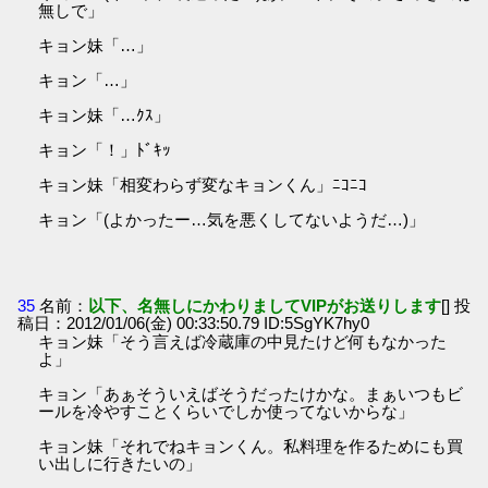
無しで」
キョン妹「…」
キョン「…」
キョン妹「…ｸｽ」
キョン「！」ﾄﾞｷｯ
キョン妹「相変わらず変なキョンくん」ﾆｺﾆｺ
キョン「(よかったー…気を悪くしてないようだ…)」
35
名前：
以下、名無しにかわりましてVIPがお送りします
[] 投
稿日：2012/01/06(金) 00:33:50.79 ID:5SgYK7hy0
キョン妹「そう言えば冷蔵庫の中見たけど何もなかった
よ」
キョン「あぁそういえばそうだったけかな。まぁいつもビ
ールを冷やすことくらいでしか使ってないからな」
キョン妹「それでねキョンくん。私料理を作るためにも買
い出しに行きたいの」