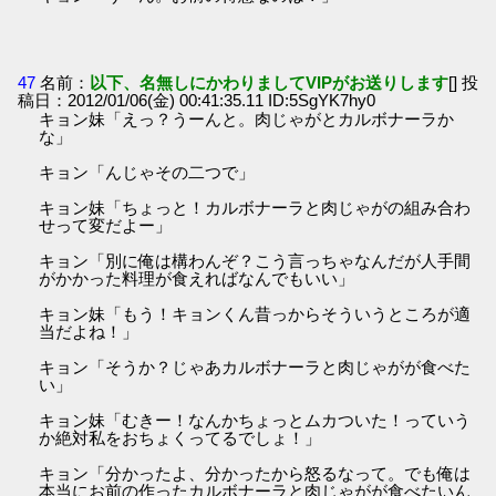
47
名前：
以下、名無しにかわりましてVIPがお送りします
[] 投
稿日：2012/01/06(金) 00:41:35.11 ID:5SgYK7hy0
キョン妹「えっ？うーんと。肉じゃがとカルボナーラか
な」
キョン「んじゃその二つで」
キョン妹「ちょっと！カルボナーラと肉じゃがの組み合わ
せって変だよー」
キョン「別に俺は構わんぞ？こう言っちゃなんだが人手間
がかかった料理が食えればなんでもいい」
キョン妹「もう！キョンくん昔っからそういうところが適
当だよね！」
キョン「そうか？じゃあカルボナーラと肉じゃがが食べた
い」
キョン妹「むきー！なんかちょっとムカついた！っていう
か絶対私をおちょくってるでしょ！」
キョン「分かったよ、分かったから怒るなって。でも俺は
本当にお前の作ったカルボナーラと肉じゃがが食べたいん