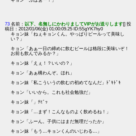
73
名前：
以下、名無しにかわりましてVIPがお送りします
[] 投
稿日：2012/01/06(金) 01:00:09.25 ID:5SgYK7hy0
キョン妹「ねぇキョンくん。やっぱりビールって美味し
い？」
キョン「あぁ一日の締めに飲むビールは格段に美味いぞ！
お前も飲んでみるか？」
キョン妹「えぇ！？いいの？」
キョン「あぁ構わんぞ。ほれ」
キョン妹「私こういうの飲むの初めてなんだ」ﾄﾞｷﾄﾞｷ
キョン「いいから。これも社会勉強だ」
キョン妹「」ﾁﾋﾞｯ
キョン妹「…まず！こんなものよく飲めるね！」
キョン「ふーん。子供にはまだ無理だったか」
キョン妹「もう…キョンくんのいじわる…」