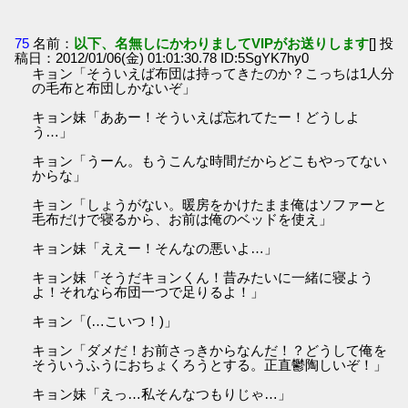
75
名前：
以下、名無しにかわりましてVIPがお送りします
[] 投
稿日：2012/01/06(金) 01:01:30.78 ID:5SgYK7hy0
キョン「そういえば布団は持ってきたのか？こっちは1人分
の毛布と布団しかないぞ」
キョン妹「ああー！そういえば忘れてたー！どうしよ
う…」
キョン「うーん。もうこんな時間だからどこもやってない
からな」
キョン「しょうがない。暖房をかけたまま俺はソファーと
毛布だけで寝るから、お前は俺のベッドを使え」
キョン妹「ええー！そんなの悪いよ…」
キョン妹「そうだキョンくん！昔みたいに一緒に寝よう
よ！それなら布団一つで足りるよ！」
キョン「(…こいつ！)」
キョン「ダメだ！お前さっきからなんだ！？どうして俺を
そういうふうにおちょくろうとする。正直鬱陶しいぞ！」
キョン妹「えっ…私そんなつもりじゃ…」