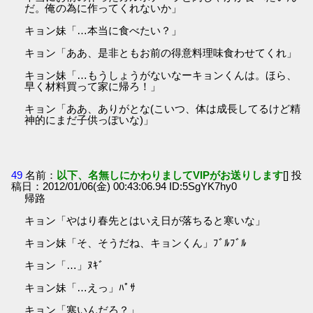
だ。俺の為に作ってくれないか」
キョン妹「…本当に食べたい？」
キョン「ああ、是非ともお前の得意料理味食わせてくれ」
キョン妹「…もうしょうがないなーキョンくんは。ほら、
早く材料買って家に帰ろ！」
キョン「ああ、ありがとな(こいつ、体は成長してるけど精
神的にまだ子供っぽいな)」
49
名前：
以下、名無しにかわりましてVIPがお送りします
[] 投
稿日：2012/01/06(金) 00:43:06.94 ID:5SgYK7hy0
帰路
キョン「やはり春先とはいえ日が落ちると寒いな」
キョン妹「そ、そうだね、キョンくん」ﾌﾞﾙﾌﾞﾙ
キョン「…」ﾇｷﾞ
キョン妹「…えっ」ﾊﾟｻ
キョン「寒いんだろ？」