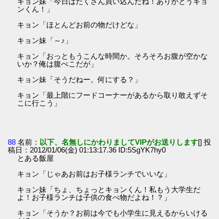
キョン妹「今日はたくさん買い込んだね！ありがとうキョ
ンくん！」
キョン「ほとんどお前の物だけどな」
キョン妹「～♪」
キョン「おっともうこんな時間か。そろそろお腹が空かな
いか？俺は腹ぺこだが」
キョン妹「そうだねー。何にする？」
キョン「最上階にフードコーナーがあるから取り敢えずそ
こに行こう」
88
名前：
以下、名無しにかわりましてVIPがお送りします
[] 投
稿日：2012/01/06(金) 01:13:17.36 ID:5SgYK7hy0
とある飯屋
キョン「じゃあお前はお子様ランチでいいな」
キョン妹「ちょ、ちょっとキョンくん！私もう大学生だ
よ！お子様ランチは子供の食べ物だよね！？」
キョン「そうか？お前は今でも小学生に見えるからいける