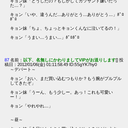
キョン妹「どうしたの？もしかしてカツサンド嫌いだっ
た…？」
キョン「いや、違うんだ…ありがとう…ありがとう…」ﾎﾟﾛ
ﾎﾟﾛ
キョン妹「ちょ、ちょっとキョンくんなに泣いてるの！」
キョン「うまい…うまい…」ﾎﾟﾛﾎﾟﾛ
87
名前：
以下、名無しにかわりましてVIPがお送りします
[] 投
稿日：2012/01/06(金) 01:11:58.49 ID:5SgYK7hy0
～デパート～
キョン「おい、まだ買い込むつもりか？もう腕がプルプル
してきたぞ」
キョン妹「うーん、もう少しー。あっ！これも可愛い
ー！」
キョン「やれやれ…」
～昼～