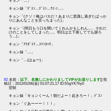
キョン「…」
キョン妹「ｸﾞｽﾝ…ｸﾞｽﾝ…ｳｴ-ﾝ…」
キョン「(クソ！俺はバカだ！あまりに意識し過ぎたばっか
りにあんなことを言っちまった)」
キョン「(明日もう口を聞いてくれんかもしれん…。それだ
けのことをしてしまった…。明日は土下座してでも謝ろ
う…)」
キョン「ｱﾘｶﾞﾄﾅ…ｽﾏﾝｶｯﾀ」
キョン妹「…」
キョン「…(はぁー)」
82
名前：
以下、名無しにかわりましてVIPがお送りします
[] 投
稿日：2012/01/06(金) 01:07:21.17 ID:5SgYK7hy0
翌朝
キョン妹「キョンくーん！朝だよー！起きろー！」ﾄﾞｽﾝ
キョン「ぐあーーー！！！」