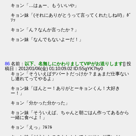
キョン「…はぁー、もういいや」
キョン妹「(それにありがとうって言ってくれたしね///)」ﾎﾞ
ｿｯ
キョン「ん？なんか言ったか？」
キョン妹「なんでもないよーだ！」
86
名前：
以下、名無しにかわりましてVIPがお送りします
[] 投
稿日：2012/01/06(金) 01:10:09.02 ID:5SgYK7hy0
キョン「そういえばデパートだっけか？まぁまだ仕事ない
し連れてってやるよ」
キョン妹「ほんとー！ありがとーキョンくん！大好き
ー！」
キョン「分かった分かった」
キョン妹「そういえば、ちゃんと朝ごはん作ってあるから
一緒に食べよ！」
キョン「えっ」ﾌﾙﾌﾙ