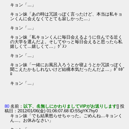
キョン「…」
キョン妹「あの時は冗談っぽく言ったけど、本当は私キョ
ンくんに会えなくてとても寂しかった…」
キョン「…」
キョン妹「私キョンくんに毎日会えるように住んでる近く
の大学を選んだよ。そしてやっと毎日会えると思ったら私
嬉しくて…嬉しくて…」ｸﾞｽﾝ
キョン「…」
キョン妹「一緒にお風呂入ろうとか寝ようとか冗談っぽく
聞こえたかもしれないけど結構本気だったんだよ…」ﾎﾟﾛﾎﾟ
ﾛ
キョン「…」
80
名前：
以下、名無しにかわりましてVIPがお送りします
[] 投
稿日：2012/01/06(金) 01:06:07.68 ID:5SgYK7hy0
キョン妹「でも結果怒らせちゃった。ごめんね…キョンく
ん…。お休みなさい」