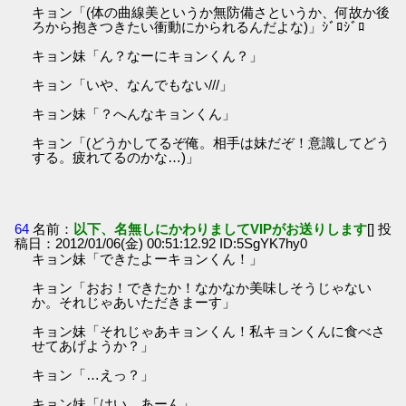
キョン「(体の曲線美というか無防備さというか、何故か後
ろから抱きつきたい衝動にかられるんだよな)」ｼﾞﾛｼﾞﾛ
キョン妹「ん？なーにキョンくん？」
キョン「いや、なんでもない///」
キョン妹「？へんなキョンくん」
キョン「(どうかしてるぞ俺。相手は妹だぞ！意識してどう
する。疲れてるのかな…)」
64
名前：
以下、名無しにかわりましてVIPがお送りします
[] 投
稿日：2012/01/06(金) 00:51:12.92 ID:5SgYK7hy0
キョン妹「できたよーキョンくん！」
キョン「おお！できたか！なかなか美味しそうじゃない
か。それじゃあいただきまーす」
キョン妹「それじゃあキョンくん！私キョンくんに食べさ
せてあげようか？」
キョン「…えっ？」
キョン妹「はい、あーん」