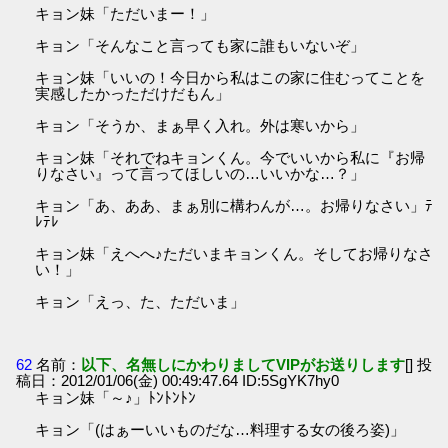
キョン妹「ただいまー！」
キョン「そんなこと言っても家に誰もいないぞ」
キョン妹「いいの！今日から私はこの家に住むってことを
実感したかっただけだもん」
キョン「そうか、まぁ早く入れ。外は寒いから」
キョン妹「それでねキョンくん。今でいいから私に『お帰
りなさい』って言ってほしいの…いいかな…？」
キョン「あ、ああ、まぁ別に構わんが…。お帰りなさい」ﾃ
ﾚﾃﾚ
キョン妹「えへへ♪ただいまキョンくん。そしてお帰りなさ
い！」
キョン「えっ、た、ただいま」
62
名前：
以下、名無しにかわりましてVIPがお送りします
[] 投
稿日：2012/01/06(金) 00:49:47.64 ID:5SgYK7hy0
キョン妹「～♪」ﾄﾝﾄﾝﾄﾝ
キョン「(はぁーいいものだな…料理する女の後ろ姿)」