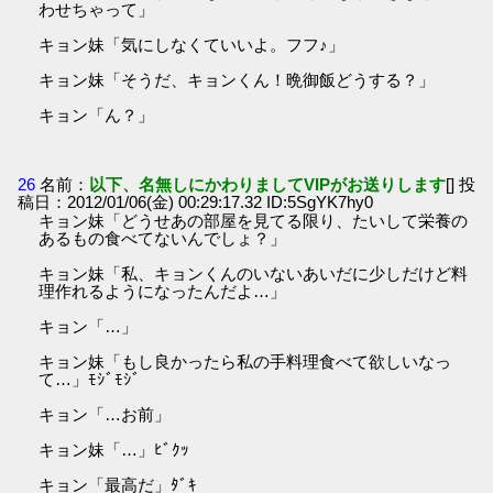
わせちゃって」
キョン妹「気にしなくていいよ。フフ♪」
キョン妹「そうだ、キョンくん！晩御飯どうする？」
キョン「ん？」
26
名前：
以下、名無しにかわりましてVIPがお送りします
[] 投
稿日：2012/01/06(金) 00:29:17.32 ID:5SgYK7hy0
キョン妹「どうせあの部屋を見てる限り、たいして栄養の
あるもの食べてないんでしょ？」
キョン妹「私、キョンくんのいないあいだに少しだけど料
理作れるようになったんだよ…」
キョン「…」
キョン妹「もし良かったら私の手料理食べて欲しいなっ
て…」ﾓｼﾞﾓｼﾞ
キョン「…お前」
キョン妹「…」ﾋﾞｸｯ
キョン「最高だ」ﾀﾞｷ