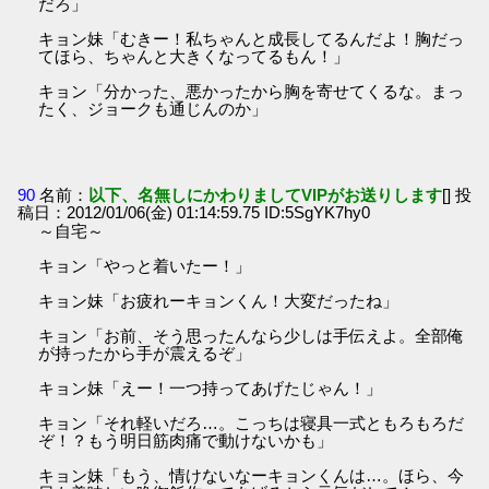
だろ」
キョン妹「むきー！私ちゃんと成長してるんだよ！胸だっ
てほら、ちゃんと大きくなってるもん！」
キョン「分かった、悪かったから胸を寄せてくるな。まっ
たく、ジョークも通じんのか」
90
名前：
以下、名無しにかわりましてVIPがお送りします
[] 投
稿日：2012/01/06(金) 01:14:59.75 ID:5SgYK7hy0
～自宅～
キョン「やっと着いたー！」
キョン妹「お疲れーキョンくん！大変だったね」
キョン「お前、そう思ったんなら少しは手伝えよ。全部俺
が持ったから手が震えるぞ」
キョン妹「えー！一つ持ってあげたじゃん！」
キョン「それ軽いだろ…。こっちは寝具一式ともろもろだ
ぞ！？もう明日筋肉痛で動けないかも」
キョン妹「もう、情けないなーキョンくんは…。ほら、今