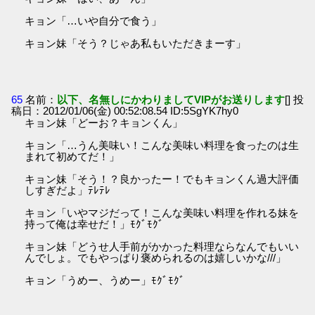
キョン「…いや自分で食う」
キョン妹「そう？じゃあ私もいただきまーす」
65
名前：
以下、名無しにかわりましてVIPがお送りします
[] 投
稿日：2012/01/06(金) 00:52:08.54 ID:5SgYK7hy0
キョン妹「どーお？キョンくん」
キョン「…うん美味い！こんな美味い料理を食ったのは生
まれて初めてだ！」
キョン妹「そう！？良かったー！でもキョンくん過大評価
しすぎだよ」ﾃﾚﾃﾚ
キョン「いやマジだって！こんな美味い料理を作れる妹を
持って俺は幸せだ！」ﾓｸﾞﾓｸﾞ
キョン妹「どうせ人手前がかかった料理ならなんでもいい
んでしょ。でもやっぱり褒められるのは嬉しいかな///」
キョン「うめー、うめー」ﾓｸﾞﾓｸﾞ