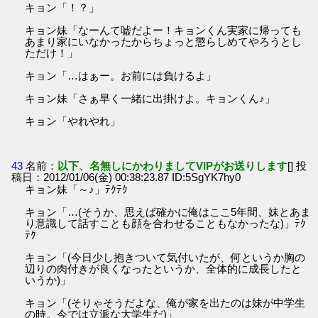
キョン「！？」
キョン妹「なーんて嘘だよー！キョンくん実家に帰っても
あまり家にいなかったからちょっと懲らしめてやろうとし
ただけ！」
キョン「…はぁー。お前には負けるよ」
キョン妹「さぁ早く一緒に出掛けよ。キョンくん♪」
キョン「やれやれ」
43
名前：
以下、名無しにかわりましてVIPがお送りします
[] 投
稿日：2012/01/06(金) 00:38:23.87 ID:5SgYK7hy0
キョン妹「～♪」ﾃｸﾃｸ
キョン「…(そうか、思えば確かに俺はここ5年間、妹とあま
り意識して話すことも顔を合わせることもなかったな)」ﾃｸ
ﾃｸ
キョン「(今日少し抱きついて気付いたが、何というか胸の
辺りの肉付きが良くなったというか、全体的に成長したと
いうか)」
キョン「(そりゃそうだよな、俺が家を出たのは妹が中学生
の時。今では立派な大学生だ)」