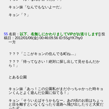
キョン妹「なんでもないよーだ」
キョン「？」
55
名前：
以下、名無しにかわりましてVIPがお送りします
[] 投
稿日：2012/01/06(金) 00:46:09.56 ID:5SgYK7hy0
一方
？？？「ここがキョンの住んでる町ね…」
？？？「待ってなさい！絶対に探し出して見せるんだか
ら！」
とある公園
キョン妹「あっ！この公園私がまだ小っちゃかった時キョ
ンくんとよく遊んだ公園に似てる！」
キョン「そういえばそうかもなー。あの頃のお前はちょっ
と目を離すといなくなったり道路へ飛び出したりと大変だ
ったぞ」