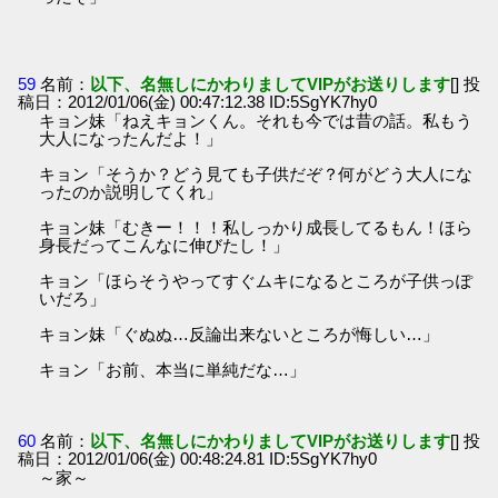
59
名前：
以下、名無しにかわりましてVIPがお送りします
[] 投
稿日：2012/01/06(金) 00:47:12.38 ID:5SgYK7hy0
キョン妹「ねえキョンくん。それも今では昔の話。私もう
大人になったんだよ！」
キョン「そうか？どう見ても子供だぞ？何がどう大人にな
ったのか説明してくれ」
キョン妹「むきー！！！私しっかり成長してるもん！ほら
身長だってこんなに伸びたし！」
キョン「ほらそうやってすぐムキになるところが子供っぽ
いだろ」
キョン妹「ぐぬぬ…反論出来ないところが悔しい…」
キョン「お前、本当に単純だな…」
60
名前：
以下、名無しにかわりましてVIPがお送りします
[] 投
稿日：2012/01/06(金) 00:48:24.81 ID:5SgYK7hy0
～家～