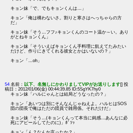
キョン妹「で、でもキョンくんは…」
キョン「俺は構わないさ。割りと寒さはへっちゃらの方
だ」
キョン妹「そう…フフ♪キョンくんのコート温か～い。あり
がとねキョンくん」
キョン妹「そういえばキョンくん手料理に飢えてたみたい
だけど、作りにきてくれる彼女とかはいないの？」
キョン「…oh」
54
名前：
以下、名無しにかわりましてVIPがお送りします
[] 投
稿日：2012/01/06(金) 00:44:39.85 ID:5SgYK7hy0
キョン妹「ハルにゃんとは結局どうなったの？」
キョン「あいつは別にそんなんじゃねえよ。ハルヒはSOS
団の団長で俺はただの団員で雑用係。それだけだ」
キョン妹「そう…(キョンくんって本当に鈍感…あんなに必
死にアピールしてたのに)」ﾎﾞｿｯ
キョン「ん？なんか言ったか？」