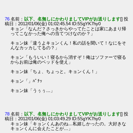
76
名前：
以下、名無しにかわりましてVIPがお送りします
[] 投
稿日：2012/01/06(金) 01:02:45.54 ID:5SgYK7hy0
キョン「なんだ？さっきからやってたことは家にあまり帰
ってこなかった俺への当てつけなのか？」
キョン妹「違うよキョンくん！私の話を聞いて！なにをそ
んなカッカしてるの？」
キョン「もういい！寝るから消すぞ！俺はソファーで寝る
からお前は俺のベッドを使え」
キョン妹「ちょ、ちょっと。キョンくん！」
キョン「」ﾊﾟﾁｯ
キョン妹「うぅぅ…」
78
名前：
以下、名無しにかわりましてVIPがお送りします
[] 投
稿日：2012/01/06(金) 01:03:49.29 ID:5SgYK7hy0
キョン妹「キョンくんあのね…私嬉しかったの。大好きな
キョンくんに会えたことが…」