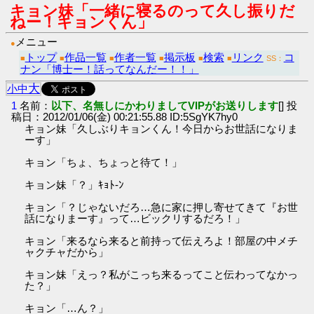
キョン妹「一緒に寝るのって久し振りだ
ねー！キョンくん」
メニュー
●
トップ
作品一覧
作者一覧
掲示板
検索
リンク
コ
■
■
■
■
■
■
SS：
ナン「博士ー！話ってなんだー！！」
大
小
中
1
名前：
以下、名無しにかわりましてVIPがお送りします
[] 投
稿日：2012/01/06(金) 00:21:55.88 ID:5SgYK7hy0
キョン妹「久しぶりキョンくん！今日からお世話になりま
ーす」
キョン「ちょ、ちょっと待て！」
キョン妹「？」ｷｮﾄ-ﾝ
キョン「？じゃないだろ…急に家に押し寄せてきて『お世
話になりまーす』って…ビックリするだろ！」
キョン「来るなら来ると前持って伝えろよ！部屋の中メチ
ャクチャだから」
キョン妹「えっ？私がこっち来るってこと伝わってなかっ
た？」
キョン「…ん？」