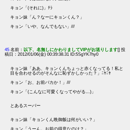
キョン「(それに)」ﾁﾗ
キョン妹「ん？なーにキョンくん？」
キョン「いや、なんでもない」///
45
名前：
以下、名無しにかわりましてVIPがお送りします
[] 投
稿日：2012/01/06(金) 00:39:38.31 ID:5SgYK7hy0
キョン妹「ああ、キョンくんちょっと赤くなってる！私と
目を合わせるのがそんなに恥ずかしかった？」ﾆﾔﾆﾔ
キョン「お、お前バカか！」///
キョン「(こんなに可愛くなってやがる…)」
とあるスーパー
キョン妹「キョンくん晩御飯は何がいい？」
キョン「うーん。お前の得意なのは？」