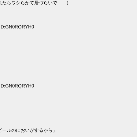
れたらワシらかて居づらいで……）
0 ID:GN0RQRYH0
」
1 ID:GN0RQRYH0
ビールのにおいがするから」