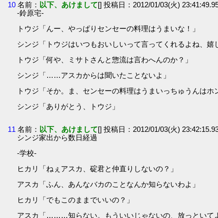
10
名前：
以下、あけまして
[] 投稿日：2012/01/03(火) 23:41:49.
-鈴原宅-
トウジ「んー、やっぱりセンセーの料理はうまいな！」
シンジ「トウジはいつもおいしいって言ってくれるよね、嬉
トウジ「何や、ミサトさんと惣流は言わへんのか？」
シンジ「……アスカからは聞いたことないよ」
トウジ「そか。ま、センセーの料理はうまいっちゅうんはホ
シンジ「ありがとう、トウジ」
11
名前：
以下、あけまして
[] 投稿日：2012/01/03(火) 23:42:15.
シンジ家出から数日経過
-学校-
ヒカリ「ねぇアスカ、碇君と仲直りしないの？」
アスカ「ふん、あんなバカのことなんか知らないわよ」
ヒカリ「でもこのままでいいの？」
アスカ「………知らない。もういいじゃないの、放っといて