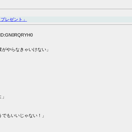
「プレゼント」
8 ID:GN0RQRYH0
僕がやらなきゃいけない」
よ」
うでもいいじゃない！」