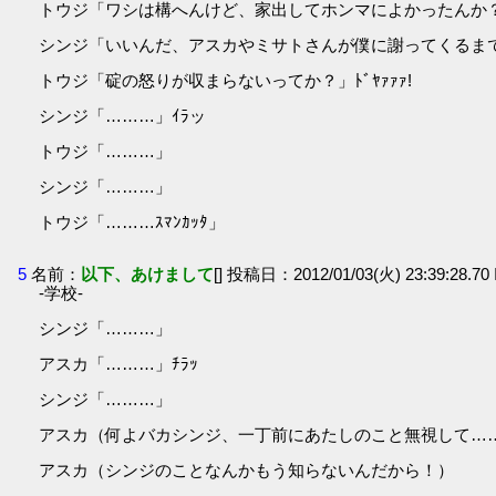
トウジ「ワシは構へんけど、家出してホンマによかったんか
シンジ「いいんだ、アスカやミサトさんが僕に謝ってくるま
トウジ「碇の怒りが収まらないってか？」ﾄﾞﾔｧｧｧ!
シンジ「………」ｲﾗッ
トウジ「………」
シンジ「………」
トウジ「………ｽﾏﾝｶｯﾀ」
5
名前：
以下、あけまして
[] 投稿日：2012/01/03(火) 23:39:28.7
-学校-
シンジ「………」
アスカ「………」ﾁﾗｯ
シンジ「………」
アスカ（何よバカシンジ、一丁前にあたしのこと無視して…
アスカ（シンジのことなんかもう知らないんだから！）