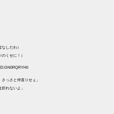
ぱなしだわ）
ジのくせに！）
8 ID:GN0RQRYH0
、さっさと仲直りせぇ」
は折れないよ」