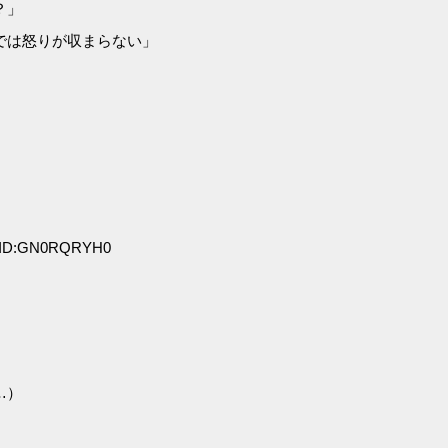
？」
では怒りが収まらない」
0 ID:GN0RQRYH0
…）