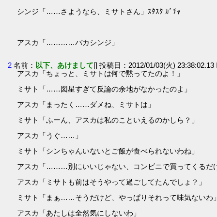
シンジ「……さようなら、ミサトさん」ｽﾀｽﾀ ｶﾞﾁｬ
アスカ「…………バカシンジ」
2
名前：
以下、あけまして
[] 投稿日：2012/01/03(火) 23:38:02.1
アスカ「ちょっと、ミサトは何で黙ってたのよ！」
ミサト「……図星すぎて反論の余地がなかったのよ」
アスカ「まったく……ダメね、ミサトは」
ミサト「ふーん、アスカは私のこといえるのかしら？」
アスカ「うぐ……」
ミサト「シンちゃんいないとご飯が食べられないわね」
アスカ「………別にいいじゃない、コンビニで買ってくるだ
アスカ「ミサトも前はそうやって過ごしてたんでしょ？」
ミサト「まぁ……そうだけど、やっぱりそれって味気ないわ
アスカ「あたしは全然気にしないわ」