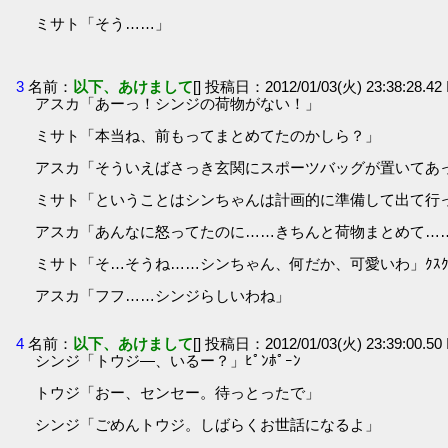
ミサト「そう……」
3
名前：
以下、あけまして
[] 投稿日：2012/01/03(火) 23:38:28.4
アスカ「あーっ！シンジの荷物がない！」
ミサト「本当ね、前もってまとめてたのかしら？」
アスカ「そういえばさっき玄関にスポーツバッグが置いてあ
ミサト「ということはシンちゃんは計画的に準備して出て行
アスカ「あんなに怒ってたのに……きちんと荷物まとめて……」ﾌ
ミサト「そ…そうね……シンちゃん、何だか、可愛いわ」ｸｽｸ
アスカ「フフ……シンジらしいわね」
4
名前：
以下、あけまして
[] 投稿日：2012/01/03(火) 23:39:00.5
シンジ「トウジ―、いるー？」ﾋﾟﾝﾎﾟｰﾝ
トウジ「おー、センセー。待っとったで」
シンジ「ごめんトウジ。しばらくお世話になるよ」