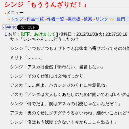
シンジ「もううんざりだ！」
メニュー
●
トップ
作品一覧
作者一覧
掲示板
検索
リンク
長門
■
■
■
■
■
■
SS：
大
小
中
1
名前：
以下、あけまして
[] 投稿日：2012/01/03(火) 23:37:38.1
サト「シンちゃん……どうしたの？」
シンジ「いつもいつもミサトさんは家事当番サボってその分
ミサト「………」
シンジ「アスカは全然手伝わない、当番もない」
シンジ「そのくせ僕には文句ばっかり」
アスカ「……何よ、バカシンジのくせに生意気ね」
アスカ「アンタは大人しくあたしのために働いてればいいの
シンジ「何でだよ、僕はアスカの召使じゃないんだぞ！」
アスカ「男のくせにグチグチうるさいわね、細かいことはど
シンジ「僕はもう我慢できない！今からここを出る！」