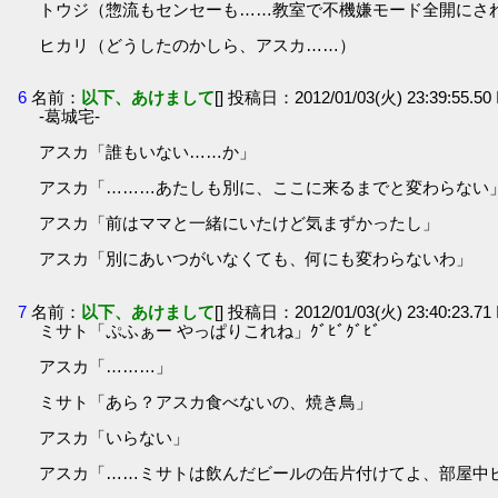
トウジ（惣流もセンセーも……教室で不機嫌モード全開にさ
ヒカリ（どうしたのかしら、アスカ……）
6
名前：
以下、あけまして
[] 投稿日：2012/01/03(火) 23:39:55.5
-葛城宅-
アスカ「誰もいない……か」
アスカ「………あたしも別に、ここに来るまでと変わらない
アスカ「前はママと一緒にいたけど気まずかったし」
アスカ「別にあいつがいなくても、何にも変わらないわ」
7
名前：
以下、あけまして
[] 投稿日：2012/01/03(火) 23:40:23.7
ミサト「ぷふぁー やっぱりこれね」ｸﾞﾋﾞｸﾞﾋﾞ
アスカ「………」
ミサト「あら？アスカ食べないの、焼き鳥」
アスカ「いらない」
アスカ「……ミサトは飲んだビールの缶片付けてよ、部屋中