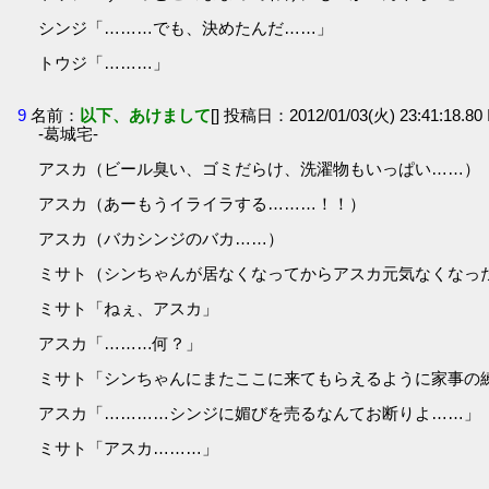
シンジ「………でも、決めたんだ……」
トウジ「………」
9
名前：
以下、あけまして
[] 投稿日：2012/01/03(火) 23:41:18.8
-葛城宅-
アスカ（ビール臭い、ゴミだらけ、洗濯物もいっぱい……）
アスカ（あーもうイライラする………！！）
アスカ（バカシンジのバカ……）
ミサト（シンちゃんが居なくなってからアスカ元気なくなっ
ミサト「ねぇ、アスカ」
アスカ「………何？」
ミサト「シンちゃんにまたここに来てもらえるように家事の
アスカ「…………シンジに媚びを売るなんてお断りよ……」
ミサト「アスカ………」