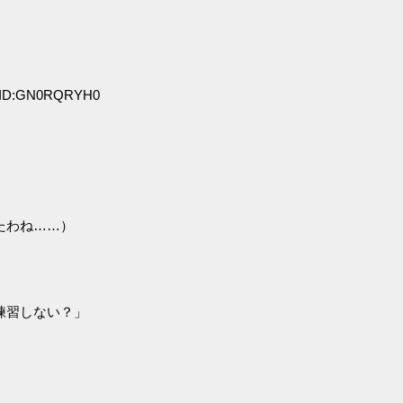
0 ID:GN0RQRYH0
たわね……）
練習しない？」