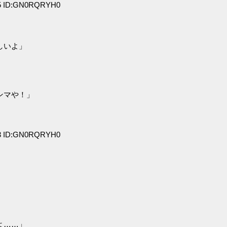
95 ID:GN0RQRYH0
しいよ」
ンマや！」
93 ID:GN0RQRYH0
よ……」