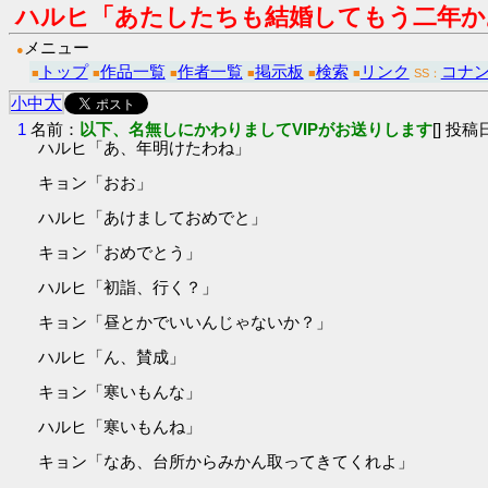
ハルヒ「あたしたちも結婚してもう二年か
メニュー
●
トップ
作品一覧
作者一覧
掲示板
検索
リンク
コナ
■
■
■
■
■
■
SS：
大
小
中
1
名前：
以下、名無しにかわりましてVIPがお送りします
[] 投稿日
ハルヒ「あ、年明けたわね」
キョン「おお」
ハルヒ「あけましておめでと」
キョン「おめでとう」
ハルヒ「初詣、行く？」
キョン「昼とかでいいんじゃないか？」
ハルヒ「ん、賛成」
キョン「寒いもんな」
ハルヒ「寒いもんね」
キョン「なあ、台所からみかん取ってきてくれよ」