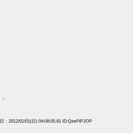
）」
日：2012/01/01(日) 04:08:05.81 ID:QeeFtPJOP