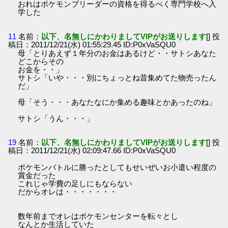
おれはポケモンブリーダーの資格を得るべく専門学校へ入
学した
11
名前：
以下、名無しにかわりましてVIPがお送りします
[] 投
稿日：2011/12/21(水) 01:55:29.45 ID:P0xVaSQU0
母「とりあえず１年分のお金はあるけど・・サトシあなた
どこからその
お金を・・」
サトシ「いや・・・別にちょっとね昔集めてた物売ったん
だ」
母「そう・・・あなたなにか集める趣味とかあったのね」
サトシ「うん・・・」
19
名前：
以下、名無しにかわりましてVIPがお送りします
[] 投
稿日：2011/12/21(水) 02:09:47.66 ID:P0xVaSQU0
ポケモンバトルに勝ったとしてもせいぜいお小遣い程度の
賞金だった
これじゃ学費の足しにもならない
だからオレは・・・・・・・
数年前までオレはポケモンセンターを転々とし
なんとか生活していた