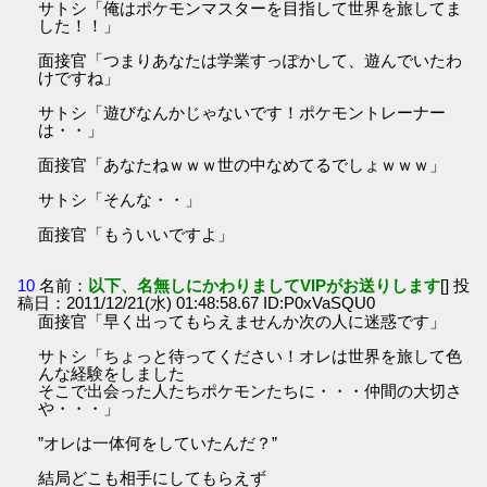
サトシ「俺はポケモンマスターを目指して世界を旅してま
した！！」
面接官「つまりあなたは学業すっぽかして、遊んでいたわ
けですね」
サトシ「遊びなんかじゃないです！ポケモントレーナー
は・・」
面接官「あなたねｗｗｗ世の中なめてるでしょｗｗｗ」
サトシ「そんな・・」
面接官「もういいですよ」
10
名前：
以下、名無しにかわりましてVIPがお送りします
[] 投
稿日：2011/12/21(水) 01:48:58.67 ID:P0xVaSQU0
面接官「早く出ってもらえませんか次の人に迷惑です」
サトシ「ちょっと待ってください！オレは世界を旅して色
んな経験をしました
そこで出会った人たちポケモンたちに・・・仲間の大切さ
や・・・」
”オレは一体何をしていたんだ？”
結局どこも相手にしてもらえず