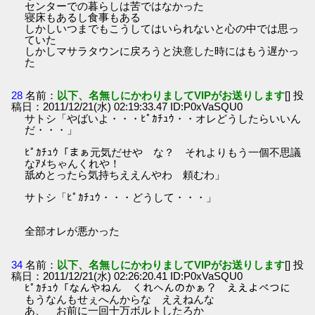
センターでの暮らしは苦ではなかった
寝床もあるし食事もある
しかしいつまでもこうしてはいられないと心の中では思っ
ていた
しかしマサラタウンに戻ろうと決意した時にはもう遅かっ
た
28
名前：
以下、名無しにかわりましてVIPがお送りします
[] 投
稿日：2011/12/21(水) 02:19:33.47 ID:P0xVaSQU0
サトシ「やばいよ・・・ﾋﾟｶﾁｭｳ・・オレどうしたらいいん
だ・・・」
ﾋﾟｶﾁｭｳ「まぁ元気だせや な？ それよりもう一個不思議
なｱﾒちゃんくれや！
舐めとったら気持ちええんやわ 頼むわ」
サトシ「ﾋﾟｶﾁｭｳ・・・どうして・・・」
全部オレが悪かった
34
名前：
以下、名無しにかわりましてVIPがお送りします
[] 投
稿日：2011/12/21(水) 02:26:20.41 ID:P0xVaSQU0
ﾋﾟｶﾁｭｳ「なんやねん くれへんのかぁ？ ええよべつに
もうなんもせぇへんからな ええねんな
あ、 お前に一回十万ボルトしたろか