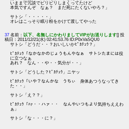
いままで冗談でビリビリしまくってたけど
本気ですんぞ なぁ？ まだ死にたくないやろ？」
サトシ「・・・・・」
オレはこっそり眠り粉をかけて渡してやった
37
名前：
以下、名無しにかわりましてVIPがお送りします
[] 投
稿日：2011/12/21(水) 02:41:53.76 ID:P0xVaSQU0
サトシ「どうだ・・？おいしいかﾋﾟｶﾁｭｳ？」
ﾋﾟｶﾁｭｳ「なかなかのじょうもんやなぁ サトシたまには役
に立つなぁ
あれ？ なん・・や・・気分が・・」
サトシ「どうした？ﾋﾟｶﾁｭｳ」ニヤッ
ﾋﾟｶﾁｭｳ「いや？なんかな うちぃ 身体あつうなってき
た・・」
サトシ「え？？」
ﾋﾟｶﾁｭｳ「ﾊｧ・・ハァ・・ なんやいつもより気持ちええわ
ぁ」
サトシ「な・・・に？」