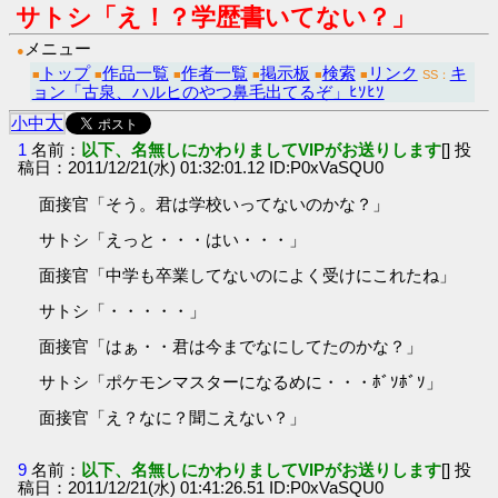
サトシ「え！？学歴書いてない？」
メニュー
●
トップ
作品一覧
作者一覧
掲示板
検索
リンク
キ
■
■
■
■
■
■
SS：
ョン「古泉、ハルヒのやつ鼻毛出てるぞ」ﾋｿﾋｿ
大
小
中
1
名前：
以下、名無しにかわりましてVIPがお送りします
[] 投
稿日：2011/12/21(水) 01:32:01.12 ID:P0xVaSQU0
面接官「そう。君は学校いってないのかな？」
サトシ「えっと・・・はい・・・」
面接官「中学も卒業してないのによく受けにこれたね」
サトシ「・・・・・」
面接官「はぁ・・君は今までなにしてたのかな？」
サトシ「ポケモンマスターになるめに・・・ﾎﾞｿﾎﾞｿ」
面接官「え？なに？聞こえない？」
9
名前：
以下、名無しにかわりましてVIPがお送りします
[] 投
稿日：2011/12/21(水) 01:41:26.51 ID:P0xVaSQU0