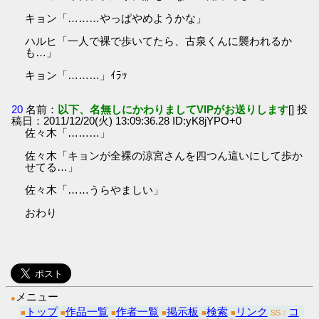
キョン「………やっぱやめようかな」
ハルヒ「一人で裸で歩いてたら、古泉くんに襲われるか
も…」
キョン「………」ｲﾗｯ
20
名前：
以下、名無しにかわりましてVIPがお送りします
[] 投
稿日：2011/12/20(火) 13:09:36.28 ID:yK8jYPO+0
佐々木「………」
佐々木「キョンが全裸の涼宮さんを四つん這いにして歩か
せてる…」
佐々木「……うらやましい」
おわり
メニュー
●
トップ
作品一覧
作者一覧
掲示板
検索
リンク
コ
■
■
■
■
■
■
SS：