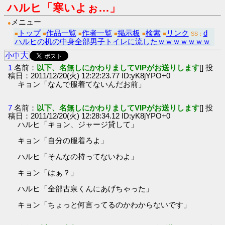
ハルヒ「寒いよぉ…」
メニュー
●
トップ
作品一覧
作者一覧
掲示板
検索
リンク
d
■
■
■
■
■
■
SS：
ハルヒの机の中身全部男子トイレに流したｗｗｗｗｗｗｗ
大
小
中
1
名前：
以下、名無しにかわりましてVIPがお送りします
[] 投
稿日：2011/12/20(火) 12:22:23.77 ID:yK8jYPO+0
キョン「なんで服着てないんだお前」
7
名前：
以下、名無しにかわりましてVIPがお送りします
[] 投
稿日：2011/12/20(火) 12:28:34.12 ID:yK8jYPO+0
ハルヒ「キョン、ジャージ貸して」
キョン「自分の服着ろよ」
ハルヒ「そんなの持ってないわよ」
キョン「はぁ？」
ハルヒ「全部古泉くんにあげちゃった」
キョン「ちょっと何言ってるのかわからないです」