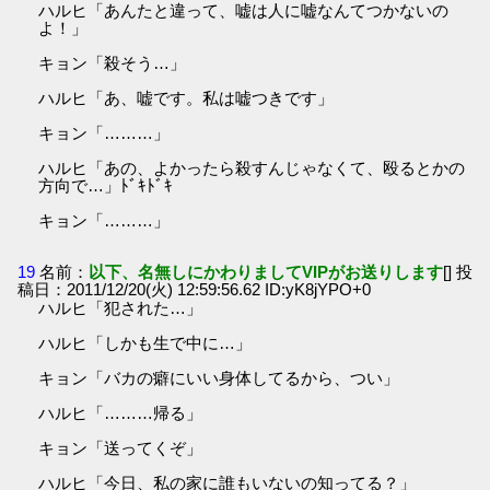
ハルヒ「あんたと違って、嘘は人に嘘なんてつかないの
よ！」
キョン「殺そう…」
ハルヒ「あ、嘘です。私は嘘つきです」
キョン「………」
ハルヒ「あの、よかったら殺すんじゃなくて、殴るとかの
方向で…」ﾄﾞｷﾄﾞｷ
キョン「………」
19
名前：
以下、名無しにかわりましてVIPがお送りします
[] 投
稿日：2011/12/20(火) 12:59:56.62 ID:yK8jYPO+0
ハルヒ「犯された…」
ハルヒ「しかも生で中に…」
キョン「バカの癖にいい身体してるから、つい」
ハルヒ「………帰る」
キョン「送ってくぞ」
ハルヒ「今日、私の家に誰もいないの知ってる？」