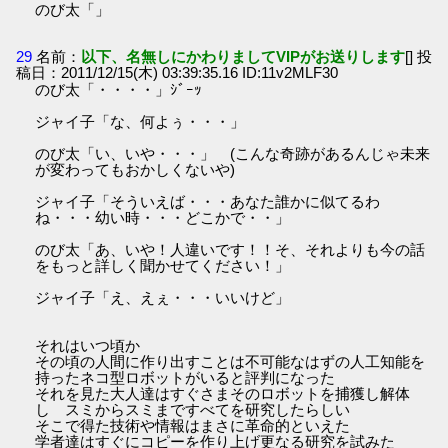
のび太「」
29
名前：
以下、名無しにかわりましてVIPがお送りします
[] 投
稿日：2011/12/15(木) 03:39:35.16 ID:11v2MLF30
のび太「・・・・」ｼﾞｰｯ
ジャイ子「な、何よぅ・・・」
のび太「い、いや・・・」 (こんな奇跡があるんじゃ未来
が変わってもおかしくないや)
ジャイ子「そういえば・・・あなた誰かに似てるわ
ね・・・幼い時・・・どこかで・・」
のび太「あ、いや！人違いです！！そ、それよりも今の話
をもっと詳しく聞かせてください！」
ジャイ子「え、えぇ・・・いいけど」
それはいつ頃か
その頃の人間に作り出すことは不可能なはずの人工知能を
持ったネコ型ロボットがいると評判になった
それを見た大人達はすぐさまそのロボットを捕獲し解体
し スミからスミまですべてを研究したらしい
そこで得た技術や情報はまさに革命的といえた
学者達はすぐにコピーを作り上げ更なる研究を試みた