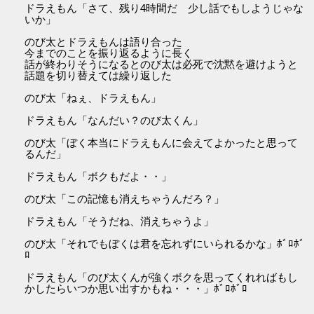
ドラえもん「さて、残り4時間だ 少し話でもしようじゃな
いか」
のび太とドラえもんは語り合った
今までのことを振り返るように長く
話が終わりそうになるとのび太は必死で沈黙を避けようと
話題を切り替えては繰り返した
のび太「ねぇ、ドラえもん」
ドラえもん「なんだい？のび太くん」
のび太「ぼく本当にドラえもんに会えてよかったと思って
るんだ」
ドラえもん「ボクもだよ・・」
のび太「この記憶も消えちゃうんだろ？」
ドラえもん「そうだね、消えちゃうよ」
のび太「それでもぼくは君を忘れずにいられるかな」ﾎﾞﾛﾎﾞ
ﾛ
ドラえもん「のび太くんが強くボクを思ってくれればもし
かしたらいつか思い出すかもね・・・」ﾎﾞﾛﾎﾞﾛ