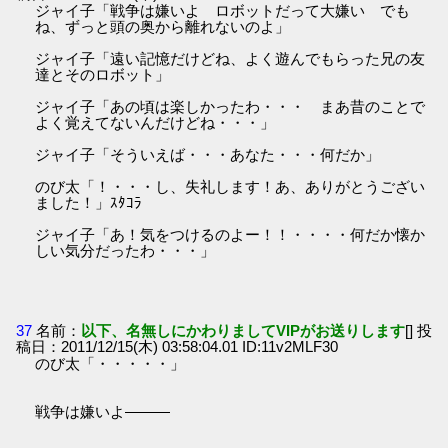
ジャイ子「戦争は嫌いよ ロボットだって大嫌い でも
ね、ずっと頭の奥から離れないのよ」
ジャイ子「遠い記憶だけどね、よく遊んでもらった兄の友
達とそのロボット」
ジャイ子「あの頃は楽しかったわ・・・ まあ昔のことで
よく覚えてないんだけどね・・・」
ジャイ子「そういえば・・・あなた・・・何だか」
のび太「！・・・し、失礼します！あ、ありがとうござい
ました！」ｽﾀｺﾗ
ジャイ子「あ！気をつけるのよー！！・・・・何だか懐か
しい気分だったわ・・・」
37
名前：
以下、名無しにかわりましてVIPがお送りします
[] 投
稿日：2011/12/15(木) 03:58:04.01 ID:11v2MLF30
のび太「・・・・・」
戦争は嫌いよ―――