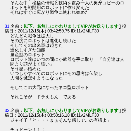
そんな中 極秘の情報と技術を盗み一人の男がコピーのロ
ボットを戦闘用のロボットに作り変えた
それはすぐに広がり戦争に使われ始めた
31
名前：
以下、名無しにかわりましてVIPがお送りします
[] 投
稿日：2011/12/15(木) 03:42:59.75 ID:11v2MLF30
どんどん戦争は拡大し
その度にロボットは進化し続けた
そしてその出来事は起きた
進化しすぎた知能
量産型のロボット
ロボット達はいつの間にか武器を手に取り 「自分達は人
間より頭がよく強い」
そう思い始めた
いつしかすべてのロボットにその思考は伝染し
人間を滅ぼすようになった
そしてこの大元になったネコ型ロボット
それこそが ドラえもん である
33
名前：
以下、名無しにかわりましてVIPがお送りします
[] 投
稿日：2011/12/15(木) 03:50:16.18 ID:11v2MLF30
ジャイ子「と・・・まぁそんな感じでこの有様よ」
チュドーン！！！