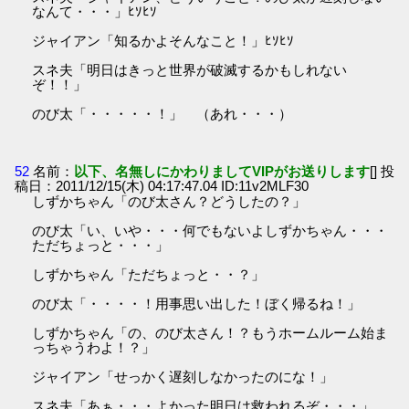
なんて・・・」ﾋｿﾋｿ
ジャイアン「知るかよそんなこと！」ﾋｿﾋｿ
スネ夫「明日はきっと世界が破滅するかもしれない
ぞ！！」
のび太「・・・・・！」 （あれ・・・）
52
名前：
以下、名無しにかわりましてVIPがお送りします
[] 投
稿日：2011/12/15(木) 04:17:47.04 ID:11v2MLF30
しずかちゃん「のび太さん？どうしたの？」
のび太「い、いや・・・何でもないよしずかちゃん・・・
ただちょっと・・・」
しずかちゃん「ただちょっと・・？」
のび太「・・・・！用事思い出した！ぼく帰るね！」
しずかちゃん「の、のび太さん！？もうホームルーム始ま
っちゃうわよ！？」
ジャイアン「せっかく遅刻しなかったのにな！」
スネ夫「あぁ・・・よかった明日は救われるぞ・・・」