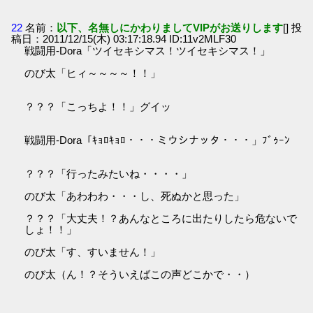
22
名前：
以下、名無しにかわりましてVIPがお送りします
[] 投
稿日：2011/12/15(木) 03:17:18.94 ID:11v2MLF30
戦闘用-Dora「ツイセキシマス！ツイセキシマス！」
のび太「ヒィ～～～～！！」
？？？「こっちよ！！」グイッ
戦闘用-Dora「ｷｮﾛｷｮﾛ・・・ミウシナッタ・・・」ﾌﾞｩｰﾝ
？？？「行ったみたいね・・・・」
のび太「あわわわ・・・し、死ぬかと思った」
？？？「大丈夫！？あんなところに出たりしたら危ないで
しょ！！」
のび太「す、すいません！」
のび太（ん！？そういえばこの声どこかで・・）