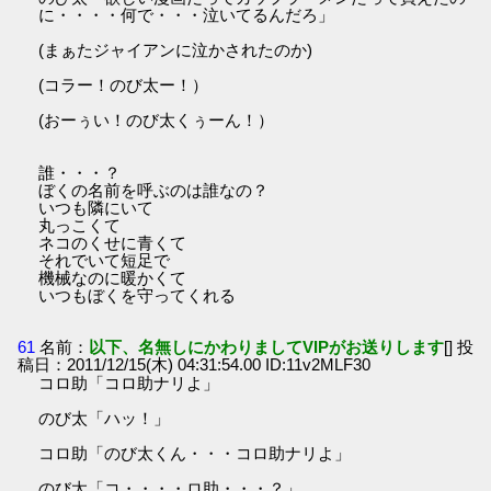
に・・・・何で・・・泣いてるんだろ」
(まぁたジャイアンに泣かされたのか)
(コラー！のび太ー！）
(おーぅい！のび太くぅーん！）
誰・・・？
ぼくの名前を呼ぶのは誰なの？
いつも隣にいて
丸っこくて
ネコのくせに青くて
それでいて短足で
機械なのに暖かくて
いつもぼくを守ってくれる
61
名前：
以下、名無しにかわりましてVIPがお送りします
[] 投
稿日：2011/12/15(木) 04:31:54.00 ID:11v2MLF30
コロ助「コロ助ナリよ」
のび太「ハッ！」
コロ助「のび太くん・・・コロ助ナリよ」
のび太「コ・・・・ロ助・・・？」