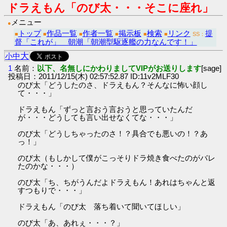
ドラえもん「のび太・・・そこに座れ」
メニュー
●
トップ
作品一覧
作者一覧
掲示板
検索
リンク
提
■
■
■
■
■
■
SS：
督「これが」 朝潮「朝潮型駆逐艦の力なんです！」
大
小
中
1
名前：
以下、名無しにかわりましてVIPがお送りします
[sage]
投稿日：2011/12/15(木) 02:57:52.87 ID:11v2MLF30
のび太「どうしたのさ、ドラえもん？そんなに怖い顔し
て・・・」
ドラえもん「ずっと言おう言おうと思っていたんだ
が・・・どうしても言い出せなくてな・・・」
のび太「どうしちゃったのさ！？具合でも悪いの！？あ
っ！」
のび太（もしかして僕がこっそりドラ焼き食べたのがバレ
たのかな・・・）
のび太「ち、ちがうんだよドラえもん！あれはちゃんと返
すつもりで・・・」
ドラえもん「のび太 落ち着いて聞いてほしい」
のび太「あ、あれぇ・・・？」