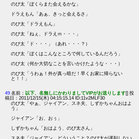
のび太「ぼくらまた会えるかな」
ドラえもん「あぁ、きっと会えるさ」
のび太「ドラえもん」
のび太「ねぇ、ドラえｍ・・・」
のび太「ド・・・」（あれ・・・？）
のび太「ぼくはこんなところで何しているんだろう」
のび太（何か大切なことを言いかけたような・・・）
のび太「うわぁ！外が真っ暗だ！早くお家に帰らない
と！！」
49
名前：
以下、名無しにかわりましてVIPがお送りします
[] 投
稿日：2011/12/15(木) 04:15:15.14 ID:11v2MLF30
のび太「やぁ、ジャイアン、スネ夫、しずかちゃんおはよ
う」
ジャイアン「お、おぅ」
しずかちゃん「おはよう、のび太さん」
スネ夫「ジャイアン、どういうこと？のび太が遅刻しない