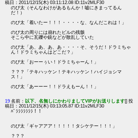
稿日：2011/12/15(木) 03:11:12.08 ID:11v2MLF30
のび太（そんなわけがあるもんか！嘘にきまってるん
だ！）
のび太「着いたー！！！・・・・な、なんだこれは！」
のび太の周りには崩れたビルの残骸
そこら中に瓦礫や銃などが散乱していた
のび太「あ、あ、あ、あ・・・・そ、そうだ！ドラミちゃ
ん！ドラミちゃんはどこだ？」
のび太「おーーぅい！ドラミちゃーん！」
？？？「テキハッケン！テキハッケン！ハイジョシマ
ス！」
のび太「あーーー！！ドラえもーん！！」
19
名前：
以下、名無しにかわりましてVIPがお送りします
[] 投
稿日：2011/12/15(木) 03:13:05.87 ID:11v2MLF30
ﾊﾞﾗﾗﾗﾗﾗﾗﾗ！！
のび太「ギャアアア！！！！！タシケテー！！！」
？？？