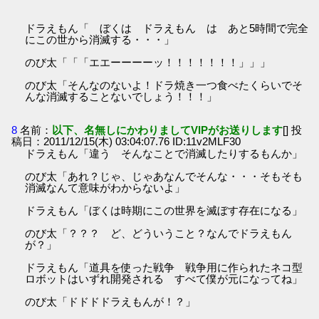
ドラえもん「 ぼくは ドラえもん は あと5時間で完全
にこの世から消滅する・・・」
のび太「「「エエーーーーッ！！！！！！！」」」
のび太「そんなのないよ！ドラ焼き一つ食べたくらいでそ
んな消滅することないでしょう！！！」
8
名前：
以下、名無しにかわりましてVIPがお送りします
[] 投
稿日：2011/12/15(木) 03:04:07.76 ID:11v2MLF30
ドラえもん「違う そんなことで消滅したりするもんか」
のび太「あれ？じゃ、じゃあなんでそんな・・・そもそも
消滅なんて意味がわからないよ」
ドラえもん「ぼくは時期にこの世界を滅ぼす存在になる」
のび太「？？？ ど、どういうこと？なんでドラえもん
が？」
ドラえもん「道具を使った戦争 戦争用に作られたネコ型
ロボットはいずれ開発される すべて僕が元になってね」
のび太「ドドドドラえもんが！？」