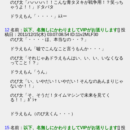
のび太「ハハハハ！！こんな青タヌキが戦争用！？笑っち
ゃうよ！！」ドタバタ
ドラえもん「・・・・」ﾑｽー
12
名前：
以下、名無しにかわりましてVIPがお送りします
[] 投
稿日：2011/12/15(木) 03:07:08.54 ID:11v2MLF30
のび太「・・・・ほ、本当なの・・？」
ドラえもん「嘘でこんなこと言うもんか・・・」
のび太「それじゃあドラえもんはい、い、い、いなくなる
ってこと！？」
ドラえもん「うん」
のび太「い、いやだい！いやだい！そんなのあんまりじゃ
ないか！！」
のび太「そ、そうだ！タイムマシンで未来を見てく
る！！」ｶﾞｼｬ
ドラえもん（のび太くん・・・）
15
名前：
以下、名無しにかわりましてVIPがお送りします
[] 投