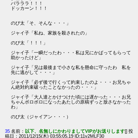
バラララ！！！
ドッカーン！！！
のび太「そ、そんな・・・」
ジャイ子「私ね、家族を殺されたの」
のび太「！！！」
ジャイ子「一瞬だったわ・・・私は兄にかばってもらって
助かったけど」
ジャイ子「兄は最後まで小さな私を懸命に守ったわ 私を
先に逃がして・・・」
ジャイ子「必ず後で行くって約束したのよ・・・お兄ちゃ
ん絶対約束破ったことなかったの・・・」
ジャイ子「大人達とかけつけた頃には遅かった・・・お兄
ちゃんボロボロになったあたしの原稿ずっと放さなかった
わ」
のび太（ジャイアン・・・）
35
名前：
以下、名無しにかわりましてVIPがお送りします
[] 投
稿日：2011/12/15(木) 03:55:05.19 ID:11v2MLF30