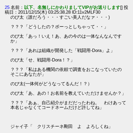
25
名前：
以下、名無しにかわりましてVIPがお送りします
[] 投
稿日：2011/12/15(木) 03:25:38.28 ID:11v2MLF30
のび太（誰だろう・・・すごい美人だなァ・・・)
？？？「どうしたの？ボーっとしちゃって・・」
のび太「あっ！いえ！あ、あの今のは一体なんなんです
か」
？？？「あれは組織が開発した「戦闘用-Dora」よ」
のび太「せ、戦闘用-Dora！？」
？？？「私はある機関の依頼で調査をおこなっていたの
そこにあなたが」
のび太(一体何がどうなってるんだ！？）
のび太「あ、あの！お名前を教えていただけませんか？」
？？？「あぁ、自己紹介がまだだったわね。 わけあって
本名じゃなくてコードネームだけど許してね」
ジャイ子「 クリスチーネ剛田 よ よろしくね」