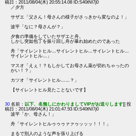
稿日：2011/08/04(木) 20:55:14.08 ID:S40tNI7j0
／夕方
サザエ「父さん！母さんの様子がさっきから変なのよ！」
波平「なに？母さんが？」
夕食の準備をしていたサザエと舟。
しかし突如包丁を振り回し舟が暴れ始めたのであった
舟「サイレントヒル…サイレントヒル…サイレントヒル…
サイレントヒル…」
マスオ「えぇ！？もしかしてお母さん薬が切れちゃったの
かい！？」
カツオ「サイレントヒル……？」
【サイレントヒル見たことないです】
30
名前：
以下、名無しにかわりましてVIPがお送りします
[] 投
稿日：2011/08/04(木) 21:01:47.93 ID:S40tNI7j0
波平「か、母さん！」
舟「サイレントヒルゥゥゥァァゥッッッ！！！」
まるで別人のような声を張り上げる