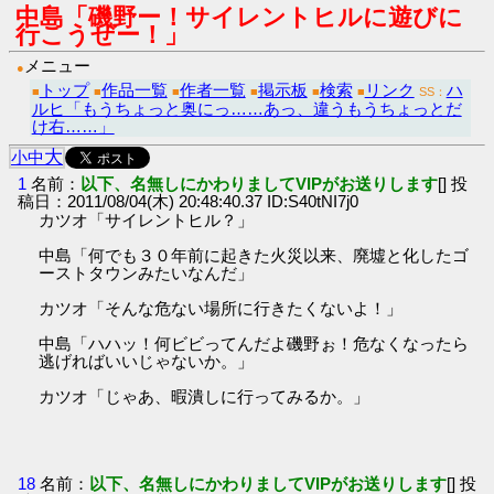
中島「磯野ー！サイレントヒルに遊びに
行こうぜー！」
メニュー
●
トップ
作品一覧
作者一覧
掲示板
検索
リンク
ハ
■
■
■
■
■
■
SS：
ルヒ「もうちょっと奥にっ……あっ、違うもうちょっとだ
け右……」
大
小
中
1
名前：
以下、名無しにかわりましてVIPがお送りします
[] 投
稿日：2011/08/04(木) 20:48:40.37 ID:S40tNI7j0
カツオ「サイレントヒル？」
中島「何でも３０年前に起きた火災以来、廃墟と化したゴ
ーストタウンみたいなんだ」
カツオ「そんな危ない場所に行きたくないよ！」
中島「ハハッ！何ビビってんだよ磯野ぉ！危なくなったら
逃げればいいじゃないか。」
カツオ「じゃあ、暇潰しに行ってみるか。」
18
名前：
以下、名無しにかわりましてVIPがお送りします
[] 投