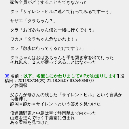
家族全員がどうすることもできなかった
タラ「サイレントヒルに連れて行ってみるですーぅ」
サザエ「タラちゃん？」
タラ「おばあちゃん僕と一緒に行くですう」
ワカメ「タラちゃん危ないわよ！」
タラ「散歩に行ってくるだけですう♪」
タラちゃんはおばあちゃんと手を繋ぎ家を出て行った
それ以来、２人が戻って来ることはなかった
38
名前：
以下、名無しにかわりましてVIPがお送りします
[] 投
稿日：2011/08/04(木) 21:18:36.07 ID:S40tNI7j0
／静岡県
父さんが母さんの残した「サイレントヒル」という言葉か
ら推理し
静岡＝静か＝サイレントという答えを見つけた
僕達磯野家と中島は車で静岡県まで向かった
山道を進んで行く中濃霧に包まれ
ある看板を見つけた