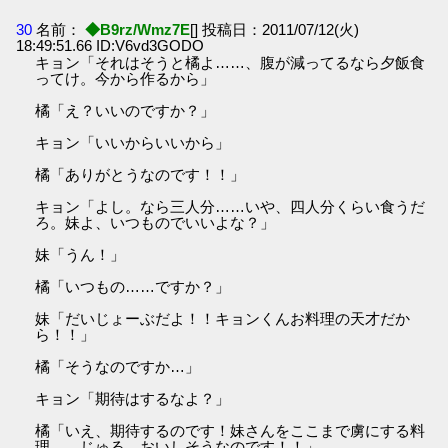
30
名前：
◆B9rz/Wmz7E
[] 投稿日：2011/07/12(火)
18:49:51.66 ID:V6vd3GODO
キョン「それはそうと橘よ……、腹が減ってるなら夕飯食
ってけ。今から作るから」
橘「え？いいのですか？」
キョン「いいからいいから」
橘「ありがとうなのです！！」
キョン「よし。なら三人分……いや、四人分くらい食うだ
ろ。妹よ、いつものでいいよな？」
妹「うん！」
橘「いつもの……ですか？」
妹「だいじょーぶだよ！！キョンくんお料理の天才だか
ら！！」
橘「そうなのですか…」
キョン「期待はするなよ？」
橘「いえ、期待するのです！妹さんをここまで虜にする料
理……じゅる、おいしそうなのです！！」