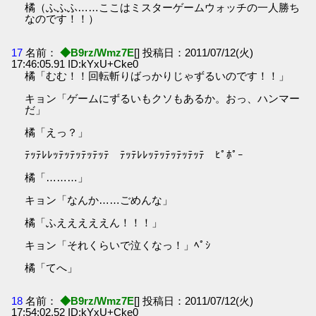
橘（ふふふ……ここはミスターゲームウォッチの一人勝ち
なのです！！）
17
名前：
◆B9rz/Wmz7E
[] 投稿日：2011/07/12(火)
17:46:05.91 ID:kYxU+Cke0
橘「むむ！！回転斬りばっかりじゃずるいのです！！」
キョン「ゲームにずるいもクソもあるか。おっ、ハンマー
だ」
橘「えっ？」
ﾃｯﾃﾚﾚｯﾃｯﾃｯﾃｯﾃｯﾃ ﾃｯﾃﾚﾚｯﾃｯﾃｯﾃｯﾃｯﾃ ﾋﾟﾎﾟｰ
橘「………」
キョン「なんか……ごめんな」
橘「ふえええええん！！！」
キョン「それくらいで泣くなっ！」ﾍﾟｼ
橘「てへ」
18
名前：
◆B9rz/Wmz7E
[] 投稿日：2011/07/12(火)
17:54:02.52 ID:kYxU+Cke0