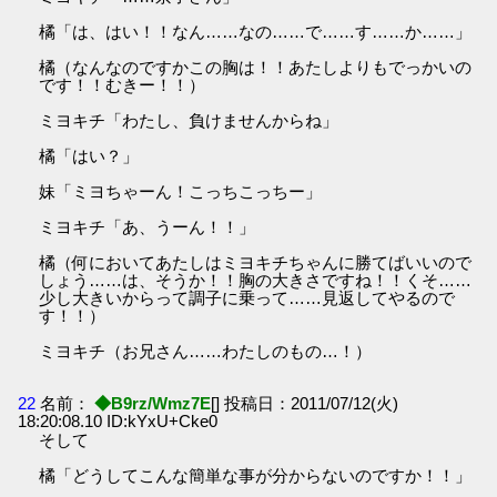
橘「は、はい！！なん……なの……で……す……か……」
橘（なんなのですかこの胸は！！あたしよりもでっかいの
です！！むきー！！）
ミヨキチ「わたし、負けませんからね」
橘「はい？」
妹「ミヨちゃーん！こっちこっちー」
ミヨキチ「あ、うーん！！」
橘（何においてあたしはミヨキチちゃんに勝てばいいので
しょう……は、そうか！！胸の大きさですね！！くそ……
少し大きいからって調子に乗って……見返してやるので
す！！）
ミヨキチ（お兄さん……わたしのもの…！）
22
名前：
◆B9rz/Wmz7E
[] 投稿日：2011/07/12(火)
18:20:08.10 ID:kYxU+Cke0
そして
橘「どうしてこんな簡単な事が分からないのですか！！」