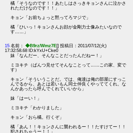
橘「そうなのです！！あたしはさっきキョンさんに泣かさ
れただけなのです！！」
キョン「お前ちょっと黙ってろマジで」
橘「ひいっ！キョンさんお顔が金剛力士像みたいなので
す……」
15
名前：
◆B9rz/Wmz7E
[] 投稿日：2011/07/12(火)
17:32:58.68 ID:kYxU+Cke0
妹「なんだー、そんなことだったんだねー！」
ミヨキチ（ぱんつ見せてそんなことって……この家、変で
す）
キョン「そういうことだ。では、俺達は俺の部屋にすっこ
んでるから、あとは若いもん同士仲良くやっててくれ。な
んかあったら呼んでくれていいから」
妹「はーい！」
ミヨキチ「わかりました」
キョン「おら橘。行くぞ」
橘「あん！！キョンさんに襲われるー！！たすけてー！！
犯されちゃうー！！」