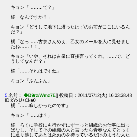
キョン「………で？」
橘「なんですか？」
キョン「どうして地下に潜ったはずのお前がここにいるん
だ？」
橘「なっ……古泉さんめぇ、乙女のメールを人に見せまし
たね……！！」
キョン「いや、それは古泉に直接言ってくれ。……で、ど
うしてなんだ？」
橘「……それはですね」
キョン「ふんふん」
5
名前：
◆B9rz/Wmz7E
[] 投稿日：2011/07/12(火) 16:03:38.48
ID:kYxU+Cke0
橘「……寂しかったのです」
キョン「……は？」
橘「ろくに学校にも行かずにずーっと組織のお仕事に出っ
ぱなし、そしてその組織の人と言ったら青春なんてとっく
に通り越してあとは死ぬのを待っているだけのような人た