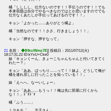
橘「しししし、仕方ないのです！！手伝うのです！！でも
本来宿題は自分でやるべきなのではとか思いますのででも
仕方なくあたしが手伝ってあげるのです！！」
キョン「よかった……ありがとう橘よ」
橘「当然なのです！！ささ、行きましょう！！」
キョン「押すな、押すなって」
21
名前：
◆B9rz/Wmz7E
[] 投稿日：2011/07/12(火)
18:17:31.22 ID:kYxU+Cke0
妹「キョンくーん、きょーこちゃんちゃんと付いてきてく
れたー？」
キョン「ああ、ばっちり……って！！妹よ、どうして俺が
橘を連れ戻しに行ったことを知っている！！」
妹「えへへ、なーいしょー」
キョン「ああ……もうっ！！俺は先に部屋に行くから
な！！」ﾄﾞﾀﾄﾞﾀ
橘「ふう……」
ミヨキチ「……京子さん」