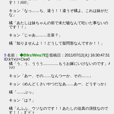
す！！//////」
キョン「なっ……ち、違う！！違うぞ橘よ。これは妹がだ
な」
橘「あたしは妹ちゃんの前で未だ嘘なんて吐いた事ないの
です！！」
キョン「じゃあ………古泉？」
橘「知りませんよ！！どうして疑問形なんですか！！」
9
名前：
◆B9rz/Wmz7E
[] 投稿日：2011/07/12(火) 16:30:47.51
ID:kYxU+Cke0
橘「う、う、ううう…………もうお嫁にいけないのです」ﾒ
ｿﾒｿ
キョン「あー、その……なんつーか、その……」
キョン（めんどくさいやつだなあ……あー、どうすっか）
橘「……ぷっ」
キョン「は？」
橘「んふふ、ウソなのです！！あたしの迫真の演技なので
す！！」ｶﾞﾊﾞｯ