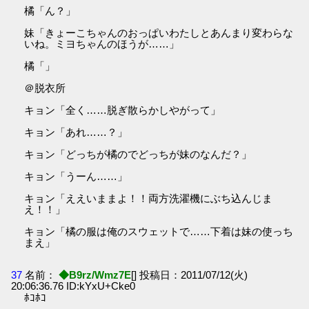
橘「ん？」
妹「きょーこちゃんのおっぱいわたしとあんまり変わらな
いね。ミヨちゃんのほうが……」
橘「」
＠脱衣所
キョン「全く……脱ぎ散らかしやがって」
キョン「あれ……？」
キョン「どっちが橘のでどっちが妹のなんだ？」
キョン「うーん……」
キョン「ええいままよ！！両方洗濯機にぶち込んじま
え！！」
キョン「橘の服は俺のスウェットで……下着は妹の使っち
まえ」
37
名前：
◆B9rz/Wmz7E
[] 投稿日：2011/07/12(火)
20:06:36.76 ID:kYxU+Cke0
ﾎｺﾎｺ