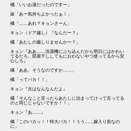
橘「いいお湯だったのですー」
妹「あー気持ちよかったぁ！」
橘「……あれ？キョンさーん」
キョン（ドア越し）『なんだー？』
橘「あたしの服しりませんかー？」
キョン『ああ……洗濯機にぶち込んだから明日にはかわい
てるだろ。部屋干ししてもにおわないやつ使ってるから安
心しろ』
橘「ああ、そうなのですか……」
橘「ってバカ！！」
キョン『次はなんなんだよ』
橘「そんなこと言ったらあたしに泊まってけって言ってる
のと同じじゃないですか！！」
キョン『あ……』
橘「このバカッ！！特大バカ！！うう……嫁入り前なの
に」