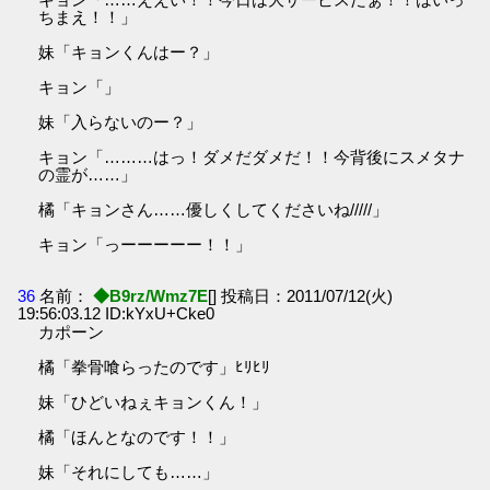
ちまえ！！」
妹「キョンくんはー？」
キョン「」
妹「入らないのー？」
キョン「………はっ！ダメだダメだ！！今背後にスメタナ
の霊が……」
橘「キョンさん……優しくしてくださいね/////」
キョン「っーーーーー！！」
36
名前：
◆B9rz/Wmz7E
[] 投稿日：2011/07/12(火)
19:56:03.12 ID:kYxU+Cke0
カポーン
橘「拳骨喰らったのです」ﾋﾘﾋﾘ
妹「ひどいねぇキョンくん！」
橘「ほんとなのです！！」
妹「それにしても……」