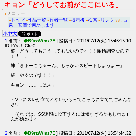
キョン「どうしてお前がここにいる」
メニュー
●
トップ
作品一覧
作者一覧
掲示板
検索
リンク
古
■
■
■
■
■
■
SS：
泉「安価で何かします」
大
小
中
1
名前：
◆B9rz/Wmz7E
[] 投稿日：2011/07/12(火) 15:46:15.10
ID:kYxU+Cke0
橘「どうしてもこうしてもないのです！！敵情調査なので
す！！」
妹「きょーこちゃーん、もっかいスピードしようよー」
橘「やるのです！！」
キョン「………はあ」
・VIPにスレが立てれないからってこっちに立ててごめんな
さい
・それでは、SS速報に投下するには短すぎるかもしれませ
んが始めます
2
名前：
◆B9rz/Wmz7E
[] 投稿日：2011/07/12(火) 15:54:44.32