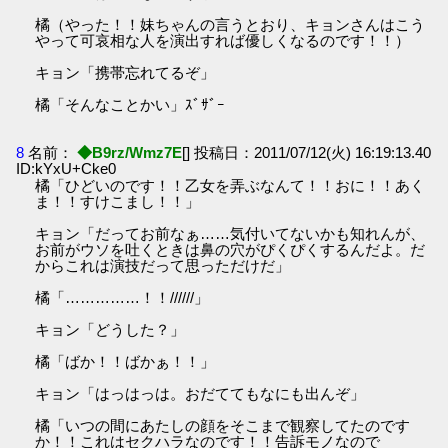
橘（やった！！妹ちゃんの言うとおり、キョンさんはこう
やって可哀相な人を演出すれば優しくなるのです！！）
キョン「携帯忘れてるぞ」
橘「そんなことかい」ｽﾞｻﾞｰ
8
名前：
◆B9rz/Wmz7E
[] 投稿日：2011/07/12(火) 16:19:13.40
ID:kYxU+Cke0
橘「ひどいのです！！乙女を弄ぶなんて！！おに！！あく
ま！！すけこまし！！」
キョン「だってお前なぁ……気付いてないかも知れんが、
お前がウソを吐くときは鼻の穴がぴくぴくするんだよ。だ
からこれは演技だって思っただけだ」
橘「……………！！//////」
キョン「どうした？」
橘「ばか！！ばかぁ！！」
キョン「はっはっは。おだててもなにも出んぞ」
橘「いつの間にあたしの顔をそこまで観察してたのです
か！！これはセクハラなのです！！告訴モノなので