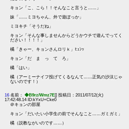
キョン「こ、こら！！そんなこと言うと……」
妹「……ミヨちゃん、外で遊ぼっか」
ミヨキチ「そうだね」
キョン「そんな事しませんからどうかウチで遊んでってく
ださい！！！！」
橘「きゃー、キョンさんロリｋ」ﾋｭﾝｯ
キョン「だ ま っ て ろ」
橘「はい」
橘（アーミーナイフ投げてくるなんて……正気の沙汰じゃ
ないのです！）
16
名前：
◆B9rz/Wmz7E
[] 投稿日：2011/07/12(火)
17:42:48.14 ID:kYxU+Cke0
＠キョンの部屋
キョン「だいたい小学生の前でそんなこと……ガミガミ」
橘（説教ながいのです……）