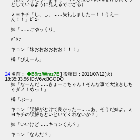
としているように見えるでござる）
ミヨキチ「し、し、……失礼しましたー！！うえー
ん！！」ﾋﾟｭｰ
妹「……ごゆっくり」
ﾊﾟﾀﾝ
キョン「妹おおおおおお！！！」
橘「ぴえーん」
24
名前：
◆B9rz/Wmz7E
[] 投稿日：2011/07/12(火)
18:35:33.96 ID:V6vd3GODO
妹「なーんだ……きょーこちゃん！そんな事で大泣きしち
ゃダメ！めっ！」
橘「ぶー」
キョン「誤解がとけて良かったー……あ、そうだ妹よ。ミ
ヨキチの誤解もといといてくれないか？」
妹「いいけど……キョンくん？」
キョン「なんだ？」