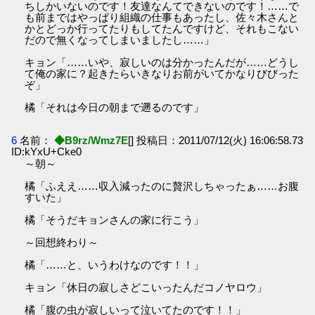
ちしかいないのです！友達なんてできないのです！……で
も前まではやっぱり組織の仕事もあったし、佐々木さんと
かとどっか行ってたりもしてたんですけど、それもこない
だので無くなってしまいましたし……」
キョン「……いや、寂しいのは分かったんだが……どうし
て俺の家に？起きたらいきなりお前がいてかなりびびった
ぞ」
橘「それは今日の朝まで遡るのです」
6
名前：
◆B9rz/Wmz7E
[] 投稿日：2011/07/12(火) 16:06:58.73
ID:kYxU+Cke0
～朝～
橘「ふええ……収入減ったのに贅沢しちゃったぁ……お腹
すいた」
橘「そうだキョンさんの家に行こう」
～回想終わり～
橘「……と、いうわけなのです！！」
キョン「休日の寂しさどこいったんだコノヤロウ」
橘「腹の虫が寂しいって泣いてたのです！！」