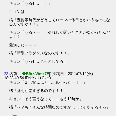
キョン「うるせえ！！」
キョンは
橘「五賢帝時代がどうしてローマの休日とかいうものにな
るんですか！！」
キョン「うるへー！！それしか聞いたことがなかったんだ
よ！！」
勉強した………
橘「新型フラダンスなのです！！」
キョン「うっせえじっとしてろ」
23
名前：
◆B9rz/Wmz7E
[] 投稿日：2011/07/12(火)
18:28:40.54 ID:kYxU+Cke0
キョン「α＝76°……と……終わったー！！」
橘「覚えが悪すぎるのです！！」
キョン「そう言うなって……もう19時か」
橘「へ？もうそんな時間なのですか……じゃあそろそろ」
ぐー