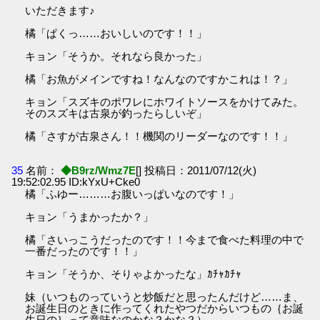
いただきます♪
橘「ぱくっ……おいしいのです！！」
キョン「そうか。それなら良かった」
橘「お魚がメインですね！なんなのですかこれは！？」
キョン「スズキのポワレにホワイトソースをかけてみた。
そのスズキは古泉が釣ったらしいぞ」
橘「さすが古泉さん！！機関のリーダーなのです！！」
35
名前：
◆B9rz/Wmz7E
[] 投稿日：2011/07/12(火)
19:52:02.95 ID:kYxU+Cke0
橘「ふゆー………お腹いっぱいなのです！」
キョン「うまかったか？」
橘「さいっこうだったのです！！今まで食べた料理の中で
一番だったのです！！」
キョン「そうか、そりゃよかったな」ｶﾁｬｶﾁｬ
妹（いつものっていうと炒飯だと思ったんだけど……ま、
お誕生日のときに作ってくれたやつだからいつもの｛お誕
生日の｝って意味なのかな？かな？）