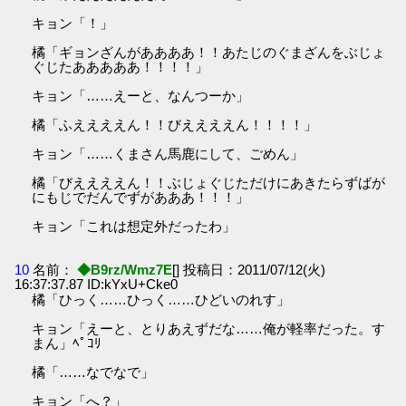
キョン「！」
橘「ギョンざんがああああ！！あたじのぐまざんをぶじょ
ぐじたあああああ！！！！」
キョン「……えーと、なんつーか」
橘「ふええええん！！びええええん！！！！」
キョン「……くまさん馬鹿にして、ごめん」
橘「びええええん！！ぶじょぐじただけにあきたらずばが
にもじでだんでずがあああ！！！」
キョン「これは想定外だったわ」
10
名前：
◆B9rz/Wmz7E
[] 投稿日：2011/07/12(火)
16:37:37.87 ID:kYxU+Cke0
橘「ひっく……ひっく……ひどいのれす」
キョン「えーと、とりあえずだな……俺が軽率だった。す
まん」ﾍﾟｺﾘ
橘「……なでなで」
キョン「へ？」