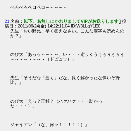
ぺろぺろペロペロ～～～～～」
21
名前：
以下、名無しにかわりましてVIPがお送りします
[] 投
稿日：2011/06/24(金) 14:22:11.04 ID:W3LLqY1E0
先生「おい野比、早く答えなさい。こんな漢字も読めんの
か？」
のび太「あっッ～～～～、い・・・逝ッくううぅぅぅぅぅ
～～～～～～～～（ドピュッ）」
先生「そうだな「逝く」だな。良く解かったな偉いぞ野
比。」
のび太「えっ？正解？（ハァハァ・・・助かっ
た・・・）」
ジャイアン「（な、何ッ！！！！！）」