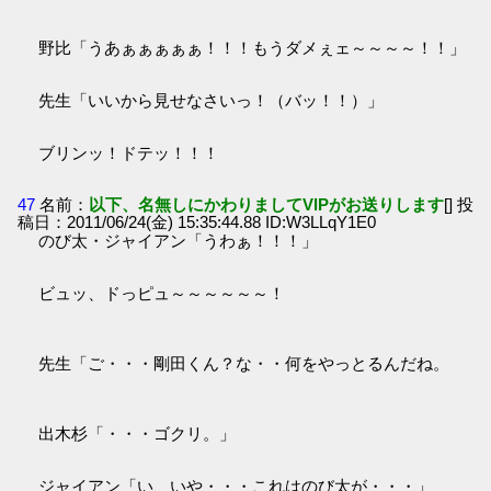
野比「うあぁぁぁぁぁ！！！もうダメぇェ～～～～！！」
先生「いいから見せなさいっ！（バッ！！）」
ブリンッ！ドテッ！！！
47
名前：
以下、名無しにかわりましてVIPがお送りします
[] 投
稿日：2011/06/24(金) 15:35:44.88 ID:W3LLqY1E0
のび太・ジャイアン「うわぁ！！！」
ビュッ、ドっピュ～～～～～～！
先生「ご・・・剛田くん？な・・何をやっとるんだね。
出木杉「・・・ゴクリ。」
ジャイアン「い、いや・・・これはのび太が・・・」