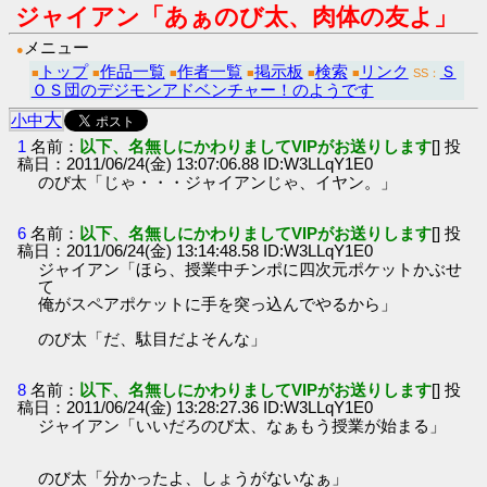
ジャイアン「あぁのび太、肉体の友よ」
メニュー
●
トップ
作品一覧
作者一覧
掲示板
検索
リンク
Ｓ
■
■
■
■
■
■
SS：
ＯＳ団のデジモンアドベンチャー！のようです
大
小
中
1
名前：
以下、名無しにかわりましてVIPがお送りします
[] 投
稿日：2011/06/24(金) 13:07:06.88 ID:W3LLqY1E0
のび太「じゃ・・・ジャイアンじゃ、イヤン。」
6
名前：
以下、名無しにかわりましてVIPがお送りします
[] 投
稿日：2011/06/24(金) 13:14:48.58 ID:W3LLqY1E0
ジャイアン「ほら、授業中チンポに四次元ポケットかぶせ
て
俺がスペアポケットに手を突っ込んでやるから」
のび太「だ、駄目だよそんな」
8
名前：
以下、名無しにかわりましてVIPがお送りします
[] 投
稿日：2011/06/24(金) 13:28:27.36 ID:W3LLqY1E0
ジャイアン「いいだろのび太、なぁもう授業が始まる」
のび太「分かったよ、しょうがないなぁ」