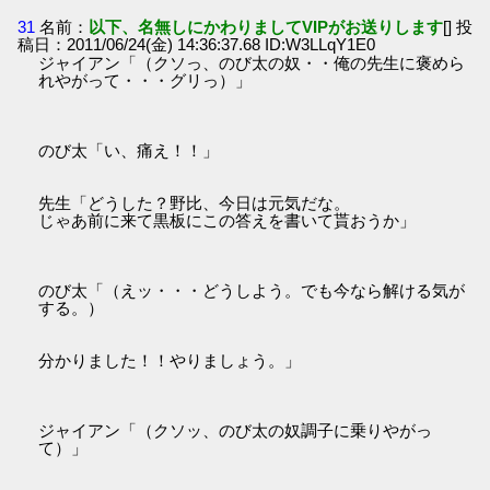
31
名前：
以下、名無しにかわりましてVIPがお送りします
[] 投
稿日：2011/06/24(金) 14:36:37.68 ID:W3LLqY1E0
ジャイアン「（クソっ、のび太の奴・・俺の先生に褒めら
れやがって・・・グリっ）」
のび太「い、痛え！！」
先生「どうした？野比、今日は元気だな。
じゃあ前に来て黒板にこの答えを書いて貰おうか」
のび太「（えッ・・・どうしよう。でも今なら解ける気が
する。）
分かりました！！やりましょう。」
ジャイアン「（クソッ、のび太の奴調子に乗りやがっ
て）」