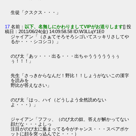
生徒「クスクス・・・」
17
名前：
以下、名無しにかわりましてVIPがお送りします
[] 投
稿日：2011/06/24(金) 14:09:58.58 ID:W3LLqY1E0
ジャイアン「（さぁてそろそろシゴいてスッキリさしてや
るか・・・シコシコ）」
のび太「あッ・・・出る・・・出ちゃうううううぅぅ
ぅ！！！」
先生「さっきからなんだ！野比！！しょうがないこの漢字
を読みを
野比が答えなさい」
のび太「はっ、ハイ（どうしよう全然読めない
よ・・・）」
ジャイアン「フフッ、（のび太の奴、答えが解かってない
顔だな・・・よしっ
注目がのび太に集まってる今がチャンス・・・スペアポケ
ットに顔を突っ込んでと・・・）