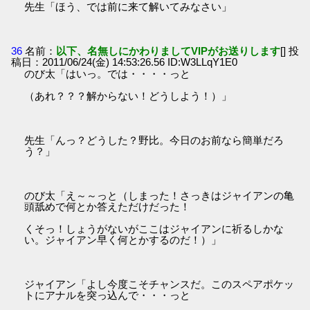
先生「ほう、では前に来て解いてみなさい」
36
名前：
以下、名無しにかわりましてVIPがお送りします
[] 投
稿日：2011/06/24(金) 14:53:26.56 ID:W3LLqY1E0
のび太「はいっ。では・・・・っと
（あれ？？？解からない！どうしよう！）」
先生「んっ？どうした？野比。今日のお前なら簡単だろ
う？」
のび太「え～～っと（しまった！さっきはジャイアンの亀
頭舐めで何とか答えただけだった！
くそっ！しょうがないがここはジャイアンに祈るしかな
い。ジャイアン早く何とかするのだ！）」
ジャイアン「よし今度こそチャンスだ。このスペアポケッ
トにアナルを突っ込んで・・・っと