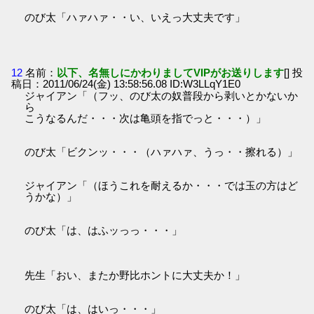
のび太「ハァハァ・・い、いえっ大丈夫です」
12
名前：
以下、名無しにかわりましてVIPがお送りします
[] 投
稿日：2011/06/24(金) 13:58:56.08 ID:W3LLqY1E0
ジャイアン「（フッ、のび太の奴普段から剥いとかないか
ら
こうなるんだ・・・次は亀頭を指でっと・・・）」
のび太「ビクンッ・・・（ハァハァ、うっ・・擦れる）」
ジャイアン「（ほうこれを耐えるか・・・では玉の方はど
うかな）」
のび太「は、はふッっっ・・・」
先生「おい、またか野比ホントに大丈夫か！」
のび太「は、はいっ・・・」