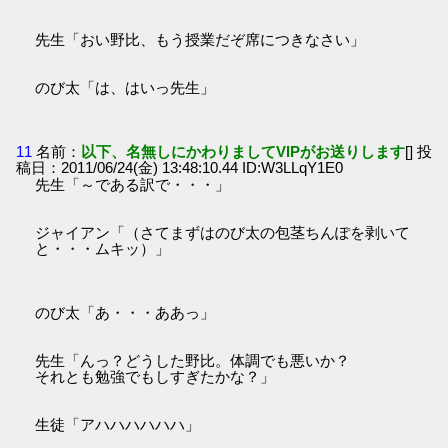
先生「おい野比、もう授業だぞ席につきなさい」
のび太「は、はいっ先生」
11
名前：
以下、名無しにかわりましてVIPがお送りします
[] 投
稿日：2011/06/24(金) 13:48:10.44 ID:W3LLqY1E0
先生「～である訳で・・・」
ジャイアン「（さてまずはのび太の包茎ちんぽを剥いて
と・・・ムキッ）」
のび太「あ・・・ああっ」
先生「んっ？どうした野比。体調でも悪いか？
それとも勉強でもしすぎたかな？」
生徒「アハハハハハハ」