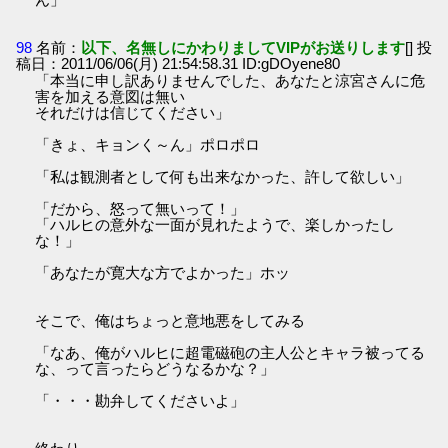
98
名前：
以下、名無しにかわりましてVIPがお送りします
[] 投
稿日：2011/06/06(月) 21:54:58.31 ID:gDOyene80
「本当に申し訳ありませんでした、あなたと涼宮さんに危
害を加える意図は無い
それだけは信じてください」
「きょ、キョンく～ん」ポロポロ
「私は観測者として何も出来なかった、許して欲しい」
「だから、怒って無いって！」
「ハルヒの意外な一面が見れたようで、楽しかったし
な！」
「あなたが寛大な方でよかった」ホッ
そこで、俺はちょっと意地悪をしてみる
「なあ、俺がハルヒに超電磁砲の主人公とキャラ被ってる
な、って言ったらどうなるかな？」
「・・・勘弁してくださいよ」