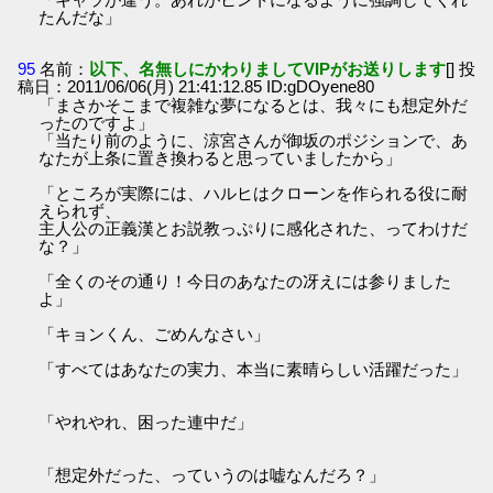
たんだな」
95
名前：
以下、名無しにかわりましてVIPがお送りします
[] 投
稿日：2011/06/06(月) 21:41:12.85 ID:gDOyene80
「まさかそこまで複雑な夢になるとは、我々にも想定外だ
ったのですよ」
「当たり前のように、涼宮さんが御坂のポジションで、あ
なたが上条に置き換わると思っていましたから」
「ところが実際には、ハルヒはクローンを作られる役に耐
えられず、
主人公の正義漢とお説教っぷりに感化された、ってわけだ
な？」
「全くのその通り！今日のあなたの冴えには参りました
よ」
「キョンくん、ごめんなさい」
「すべてはあなたの実力、本当に素晴らしい活躍だった」
「やれやれ、困った連中だ」
「想定外だった、っていうのは嘘なんだろ？」