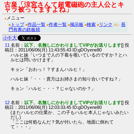
古泉「涼宮さんて超電磁砲の主人公とキ
ャラ被ってますよね」
メニュー
●
トップ
作品一覧
作者一覧
掲示板
検索
リンク
長
■
■
■
■
■
■
SS：
門有希の鉄板焼
大
小
中
11
名前：
以下、名無しにかわりましてVIPがお送りします
[] 投
稿日：2011/06/06(月) 11:43:55.43 ID:gDOyene80
ハルヒ妹「いつまで人の下着を覗いているのですか？とハ
ルヒは問いかけます」
キョン「おわっ！？すまんハルヒ！」
ハルヒ妹「・・・貴方はお姉さまの知り合いですね？」
キョン「ハルヒ・・・？じゃないのか？」
12
名前：
以下、名無しにかわりましてVIPがお送りします
[] 投
稿日：2011/06/06(月) 12:03:33.45 ID:gDOyene80
(またハルヒの仕業か、この子もハルヒ本人じゃないみたい
だし)
「ここは何処なんだ？気が付いたら、地面に倒れて
て・・・」