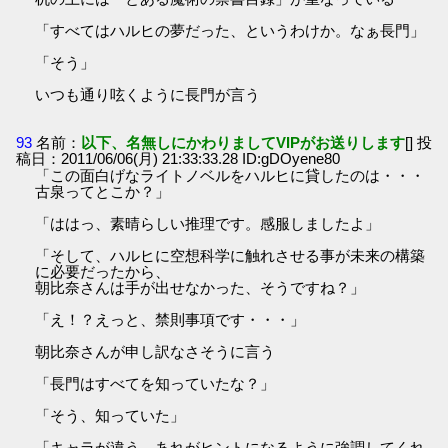
「すべてはハルヒの夢だった、というわけか。なぁ長門」
「そう」
いつも通り呟くように長門が言う
93
名前：
以下、名無しにかわりましてVIPがお送りします
[] 投
稿日：2011/06/06(月) 21:33:33.28 ID:gDOyene80
「この面白げなライトノベルをハルヒに貸したのは・・・
古泉ってとこか？」
「ははっ、素晴らしい推理です。感服しましたよ」
「そして、ハルヒに空想科学に触れさせる事が未来の構築
に必要だったから、
朝比奈さんは手が出せなかった、そうですね？」
「え！？えっと、禁則事項です・・・」
朝比奈さんが申し訳なさそうに言う
「長門はすべてを知っていたな？」
「そう、知っていた」
「キャラが違う。あれがヒントになるように強調してくれ