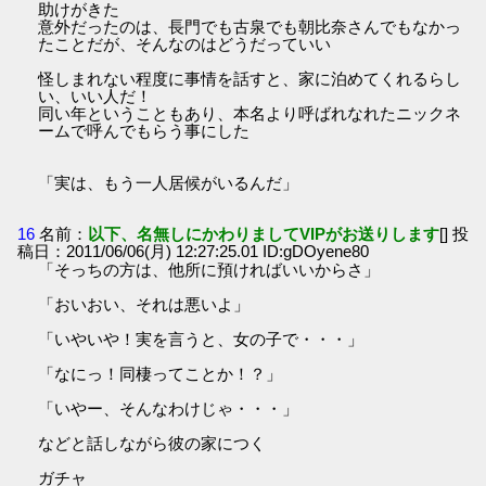
助けがきた
意外だったのは、長門でも古泉でも朝比奈さんでもなかっ
たことだが、そんなのはどうだっていい
怪しまれない程度に事情を話すと、家に泊めてくれるらし
い、いい人だ！
同い年ということもあり、本名より呼ばれなれたニックネ
ームで呼んでもらう事にした
「実は、もう一人居候がいるんだ」
16
名前：
以下、名無しにかわりましてVIPがお送りします
[] 投
稿日：2011/06/06(月) 12:27:25.01 ID:gDOyene80
「そっちの方は、他所に預ければいいからさ」
「おいおい、それは悪いよ」
「いやいや！実を言うと、女の子で・・・」
「なにっ！同棲ってことか！？」
「いやー、そんなわけじゃ・・・」
などと話しながら彼の家につく
ガチャ