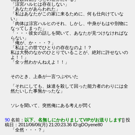
「涼宮ハルヒは存在しない」
「あなたがあらわれた」
「私はあなたがこの家に来るために、何も仕向けていな
い」
「肉体は涼宮ハルヒのそれ、しかし、中身がもはや別物に
なってしまった」
「・・・彼女の話しを聞いて、あなたが見つけなければな
らない」
「俺が、か・・・？」
「私はこの世でひとりの存在なのよ！？
私は大勢のなかのひとりでいることが、絶対に許せないの
よ！！」
「全ッ然わかんねえよ！！」
そのとき、上条が一言つぶやいた
「それにしても、妹達を殺して回った能力者のわりには全
然たいした事無かったな」
ソレを聞いて、突然俺にある考えが閃く
90
名前：
以下、名無しにかわりましてVIPがお送りします
[] 投
稿日：2011/06/06(月) 21:20:23.36 ID:gDOyene80
「全然・・・？」