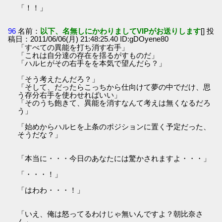
「！！」
96
名前：
以下、名無しにかわりましてVIPがお送りします
[] 投
稿日：2011/06/06(月) 21:48:25.40 ID:gDOyene80
「すべての異能を打ち消す右手」
「これは自分達の存在を揺るがすものだ」
「ハルヒがその右手をを本気で望んだら？」
「そう考えたんだろ？」
「そして、だったらこっちから仕向けて夢の中でだけ、思
う存分右手を使わせればいい」
「そのうち飽きて、異能を消すなんて考えは無くなるだろ
う」
「始めからハルヒを上条のポジションに置く予定だった、
そうだな？」
「本当に・・・今日のあなたには驚かされますよ・・・」
「・・・！」
「はわわ・・・！」
「いえ、俺は怒ってるわけじゃ無いんですよ？朝比奈さ
ん」