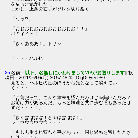
を放った気がした
しかし、上条の右手がソレを切り裂く
「なっ!?」
「おおおおおおおおおおおおお！！」
バキィイッ！
「きゃあああ！」ドサッ
「・・・ハルヒ」
85
名前：
以下、名無しにかわりましてVIPがお送りします
[] 投
稿日：2011/06/06(月) 20:57:48.40 ID:gDOyene80
見ると、ハルヒの足のほうから光となって消えてい
く・・・
「お前だって、こんな結末を望んだわけじゃ無いんだろ？
お前は力があるんだ、もっと妹達と共に歩む道もあったは
ずだ・・・！」
「きゃはははは！きゃはははは！」
シュウウウウウウ・・・
「もしも生まれ変わる事があって、同じ過ちを冒したとき
には・・・」