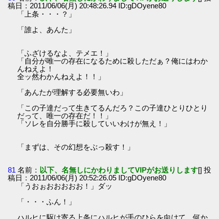
稿日：2011/06/06(月) 20:48:26.94 ID:gDOyene80
「上条・・・？」
「誰よ、あんた」
「ふざけるなよ、テメエ！」
「自分が唯一の存在になるために殺しただぁ？俺にはわか
んねえよ！
全ッ然わかんねえよ！！」
「あんたが理解する必要無いわ」
「この子達だって生きてるんだろ？この子達ひとりひとり
だって、唯一の存在だ！！」
「ソレを自分勝手に殺していいわけが無え！」
「まずは、その幻想をぶっ殺す！」
81
名前：
以下、名無しにかわりましてVIPがお送りします
[] 投
稿日：2011/06/06(月) 20:52:26.05 ID:gDOyene80
「うおぉおおおおお！」ダッ
「・・・ふん！」
ハルヒに駆け寄る上条にハルヒが手のひらを向けて、何か