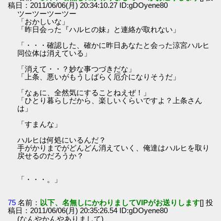
稿日：2011/06/06(月) 20:34:10.27 ID:gDOyene80
ツーツーツーツー
「おかしいな」
「昨日会った『ハルヒの妹』と連絡が取れない」
「・・・確認した、確かに昨日あなたと会った涼宮ハルヒ
同位体は消えている」
「消えて・・？妙な事つづきだな」
「上条、悪いがもうしばらく厄介になりそうだ」
「なぁに、全然気にすることねえぜ！」
「ひとり暮らしだから、楽しいくらいですよ？上条さん
は」
「すまんな」
ハルヒは何処にいるんだ？
手がかりまでがどんどん消えていく、俺達はハルヒを取り
戻せるのだろうか？
「・・・。」
75
名前：
以下、名無しにかわりましてVIPがお送りします
[] 投
稿日：2011/06/06(月) 20:35:26.54 ID:gDOyene80
(なんやかんやありまして)