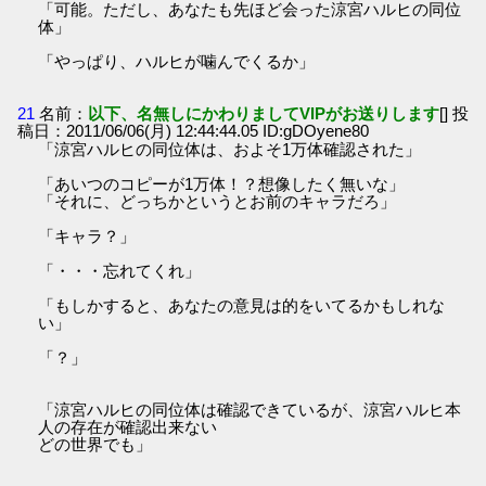
「可能。ただし、あなたも先ほど会った涼宮ハルヒの同位
体」
「やっぱり、ハルヒが噛んでくるか」
21
名前：
以下、名無しにかわりましてVIPがお送りします
[] 投
稿日：2011/06/06(月) 12:44:44.05 ID:gDOyene80
「涼宮ハルヒの同位体は、およそ1万体確認された」
「あいつのコピーが1万体！？想像したく無いな」
「それに、どっちかというとお前のキャラだろ」
「キャラ？」
「・・・忘れてくれ」
「もしかすると、あなたの意見は的をいてるかもしれな
い」
「？」
「涼宮ハルヒの同位体は確認できているが、涼宮ハルヒ本
人の存在が確認出来ない
どの世界でも」