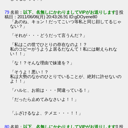
79
名前：
以下、名無しにかわりましてVIPがお送りします
[] 投
稿日：2011/06/06(月) 20:43:26.91 ID:gDOyene80
「あのね、キョン！だってこいつ等私と同じ顔してるじゃ
ない？」
「それが・・・どうだって言うんだ？」
「私はこの世でひとりの存在なのよ！？
私のコピーがうようよ居るだなんて！私には耐えられな
い！！」
「な！？そんな理由で妹達を？」
「そうよ！悪い！？
私は大勢のなかのひとりでいることが、絶対に許せないの
よ！！」
「ハルヒ、お前は・・・間違っている！」
「だったら止めてみなさいよ！！」
「ふざけるなよ、テメエ・・・！！」
80
名前：
以下、名無しにかわりましてVIPがお送りします
[] 投