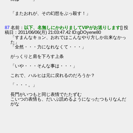
「またおれが、その幻想をぶっ殺す！」
87
名前：
以下、名無しにかわりましてVIPがお送りします
[] 投
稿日：2011/06/06(月) 21:03:47.42 ID:gDOyene80
「すまんなキョン、おれではこんなやり方しか出来なかっ
た」
「全然・・・力になれなくて・・・」
がっくりと肩を下ろす上条
「いや・・・そんな事は・・・」
これで、ハルヒは元に戻れるのだろうか？
「・・・。」
長門がいつもと同じ表情でたたずむ
こいつの表情も、だいぶ読めるようになったつもりなんだ
がな