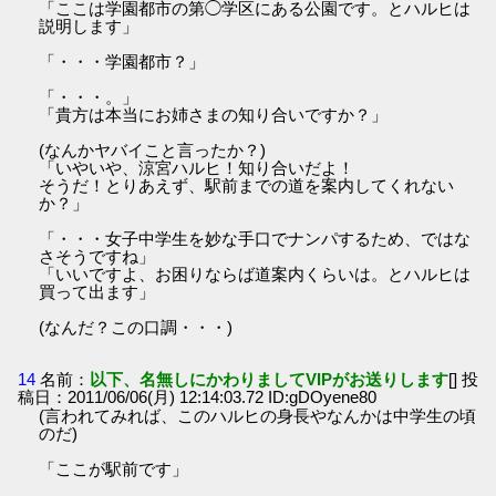
「ここは学園都市の第◯学区にある公園です。とハルヒは
説明します」
「・・・学園都市？」
「・・・。」
「貴方は本当にお姉さまの知り合いですか？」
(なんかヤバイこと言ったか？)
「いやいや、涼宮ハルヒ！知り合いだよ！
そうだ！とりあえず、駅前までの道を案内してくれない
か？」
「・・・女子中学生を妙な手口でナンパするため、ではな
さそうですね」
「いいですよ、お困りならば道案内くらいは。とハルヒは
買って出ます」
(なんだ？この口調・・・)
14
名前：
以下、名無しにかわりましてVIPがお送りします
[] 投
稿日：2011/06/06(月) 12:14:03.72 ID:gDOyene80
(言われてみれば、このハルヒの身長やなんかは中学生の頃
のだ)
「ここが駅前です」