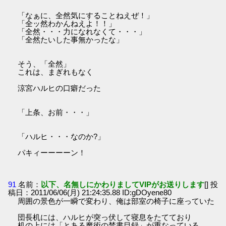
「なぁに、全然気にすることねえぜ！」
「全ッ然わかんねえよ！！」
「全然・・・力になれなくて・・・」
「全然たいした事無かったな」
そう、「全然」
これは、まぎれもなく
涼宮ハルヒの口癖だった
「上条、お前・・・」
「ハルヒ・・・なのか?」
パキィーーーーン！
91
名前：
以下、名無しにかわりましてVIPがお送りします
[] 投
稿日：2011/06/06(月) 21:24:35.88 ID:gDOyene80
周囲の景色が一瞬で変わり、俺は部室の椅子に座っていた
団長机には、ハルヒが突っ伏して寝息をたてており
机の上には「とある魔術の禁書目録」が重なっている