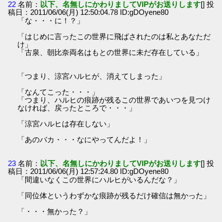
22
名前：
以下、名無しにかわりましてVIPがお送りします
[] 投
稿日：2011/06/06(月) 12:50:04.78 ID:gDOyene80
「な・・・に！？」
「はじめに言ったこの世界に飛ばされたのは私とあなただ
け」
「古泉、朝比奈両名はもとの世界に未だ存在している」
「つまり、涼宮ハルヒが、消えてしまった」
「なんてこった・・・」
「つまり、ハルヒの痕跡が残るこの世界であいつを見つけ
なければ、戻ったところで・・・」
「涼宮ハルヒは存在しない」
「あのバカ・・・なにやってんだよ！」
23
名前：
以下、名無しにかわりましてVIPがお送りします
[] 投
稿日：2011/06/06(月) 12:57:24.80 ID:gDOyene80
「間違いなくこの世界にハルヒがいるんだな？」
「同位体というわずかな痕跡が残るだけ確信は無かった」
「・・・無かった？」