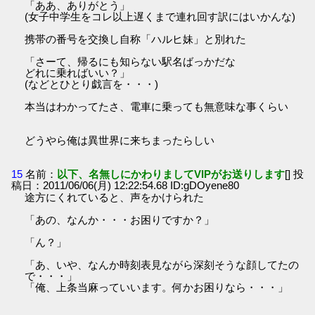
「ああ、ありがとう」
(女子中学生をコレ以上遅くまで連れ回す訳にはいかんな)
携帯の番号を交換し自称「ハルヒ妹」と別れた
「さーて、帰るにも知らない駅名ばっかだな
どれに乗ればいい？」
(などとひとり戯言を・・・)
本当はわかってたさ、電車に乗っても無意味な事くらい
どうやら俺は異世界に来ちまったらしい
15
名前：
以下、名無しにかわりましてVIPがお送りします
[] 投
稿日：2011/06/06(月) 12:22:54.68 ID:gDOyene80
途方にくれていると、声をかけられた
「あの、なんか・・・お困りですか？」
「ん？」
「あ、いや、なんか時刻表見ながら深刻そうな顔してたの
で・・・」
「俺、上条当麻っていいます。何かお困りなら・・・」