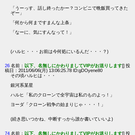
「うーっす、話し終ったかー？コンビニで晩飯買ってきた
ぞー」
「何から何まですまんな上条」
「なーに、気にすんなって！」
(ハルヒ・・・お前は今何処にいるんだ・・・？)
26
名前：
以下、名無しにかわりましてVIPがお送りします
[] 投
稿日：2011/06/06(月) 13:06:25.78 ID:gDOyene80
その頃ハルヒは・・・
銀河系某星
ハルヒ「私のクローンで全宇宙は私のものよっ！」
ヨーダ「クローン戦争の始まりじゃ・・・！」
(続き思いつかね、中断すっから誰か書いていいよ)
74
名前：
以下、名無しにかわりましてVIPがお送りします
[] 投