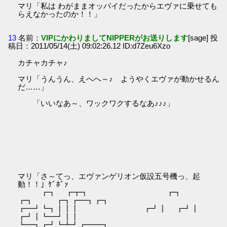
マリ「私は わがままオッパイだったからエヴァに乗せても
らえなかったのか！！」
13
名前：
VIPにかわりましてNIPPERがお送りします
[sage] 投
稿日：2011/05/14(土) 09:02:26.12 ID:d7Zeu6Xzo
カチャカチャ♪
マリ「うんうん、えへへ～♪ ようやくエヴァが動かせるん
だ……」
「いいなあ～、ワックワクするなあ♪♪♪」
マリ「さ～てっ、エヴァンゲリオン仮設五号機っ、起
動！！」ｹﾞﾎﾞｧ
┏┓ ┏┳┓ ┏┓
┏┓ ┏┓┏━┓┏┓
┏━┛┗┓┃┃┃ ┏┛┃ ┏┛┃
┏┛┃┗━┛┃┃
┗━┓┏┛┗┻┛┏━━┓