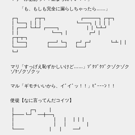
「も、もしも完全に漏らしちゃったら……」
┏┓ ┏┳┓ ┏━━━┓┏┳┓
┃┗━┓┃┃┃ ┗━━┓┃┃┃┃
┃┏━┛┗┻┛┏━━┓ ┃┃┗┻┛
┃┃ ┗━┓┃ ┏┛┃
┏┳┳┓
┃┗━┓ ┏━┛┗┓ ┏┛┏┛ ┗┻┃┃
┗━━┛ ┗━━━┛ ┗━┛
┗┛
マリ「すっげえ恥ずかしいけど……」ｿﾞｸｿﾞｸｿﾞクゾクゾク
ゾｸゾクゾクッ
マル「ギモチいいから、イﾞイﾞッ！！」ﾋﾟｰｰｰﾝ！！
使徒【なに言ってんだコイツ】
┃ ┏┓ ┃
┣━━┗┛ ━╋━┓
┃ ┃ ┃ ┃┃┃
┃ ┃ ┃ ┃
┗━━ ┃ ┃ ━┛