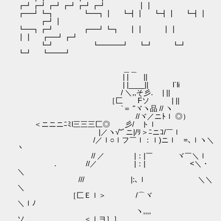
┏┛┏┛┏┛┏┛┏┛┏┛ ┃┃
┏━┛┗┓ ┗━┓┃ ┗┫┃ ┗┫┃ ┗┫┃
┏┛┃
┗━┓┏┛ ┏━┛┗┓ ┃┃ ┃┃
┃┃ ┏━┛┏┛
┗┛ ┗━━━┛ ┗┛ ┗┛
┗┛ ┗━━┛
＿＿
| | ||
| |____|| l`li
/ ＼,,そ彡. | ||
［匚 Fソ | ||
`＝ "ヾヽ品 // ヽ
//ヾ／ニﾄｌ ◎）
＜ニニニﾆﾐl三三三匚◎ ゝ彡/ トｌ
|／ヽ√"ﾞニ|/ﾘ＞ﾆニｺ/￣ｌ
/／ｌ○ｌフ￣ｌ：ｌ)ニｌゞ=､ｌヽ＼
丶
// ／ |：|￣ ヾ￣＼ｌ
. //／ |：| <＼・
＼
/// |:､ｌ ＼＼
＼
［匚Ｅｌ＞ /⌒ヾ
＼ｌﾉ
ヽ,,,,
ソ ＜ｌヨ］］