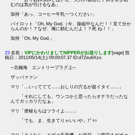
むのは気が引けるなあ」
加持「あっ、コーヒー牛乳一つください」
パイロット「Oh, My God.（今、操縦中なんだ！！見て分か
らんのか！？なぜ、俺に頼むんだよ！？死 ね！！」
加持「Oh, My God.」
23
名前：
VIPにかわりましてNIPPERがお送りします
[sage] 投
稿日：2011/05/14(土) 09:09:07.37 ID:d7Zeu6Xzo
─北極海 エントリープラグ上─
ザッパァァン
マリ「…いっててて……おしりの穴るが超イタイ……」
「それにしても、ウンコかと思ったらオナラだったな
んてガッカリだなぁ」
マリ「便秘もちはツライよ……」
「でも、ま、生きてりゃいいや」ﾌﾟｩｯ
マリ「さよなら、エヴァ五号機。お役目、ご苦労さゲボァ