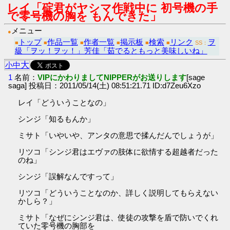
レイ「碇君がヤシマ作戦中に 初号機の手
で零号機の胸を もんできた」
メニュー
●
トップ
作品一覧
作者一覧
掲示板
検索
リンク
ヲ
■
■
■
■
■
■
SS：
級「ヲッ！ヲッ！」芳佳「茹でるともっと美味しいね」
大
小
中
1
名前：
VIPにかわりましてNIPPERがお送りします
[sage
saga] 投稿日：2011/05/14(土) 08:51:21.71 ID:d7Zeu6Xzo
レイ「どういうことなの」
シンジ「知るもんか」
ミサト「いやいや、アンタの意思で揉んだんでしょうが」
リツコ「シンジ君はエヴァの肢体に欲情する超越者だった
のね」
シンジ「誤解なんですって」
リツコ「どういうことなのか、詳しく説明してもらえない
かしら？」
ミサト「なぜにシンジ君は、使徒の攻撃を盾で防いでくれ
ていた零号機の胸部を