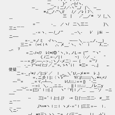
─＿ )‐'' ,-‐|‐/ヽ､
─＿ _,,,‐'''ｌ二ﾉ／-ヽ'",,,/ |＼ ─__
≡∠_ノ‐'"＼// /／ ／ﾚｌﾌ＼
三 | ,‐''__／≡ ソ［_＼
￣
＝￣ -＿ ／ヽ/ 二＼三二 }＼
三ニ￣￣
＿‐＝ヽ、─- /_ノ'" ＿--＼‐ ﾚ' j ﾙi ─
ニ──
＝-＿=ノミ ゝ-/ヽ-､__ ─---- ＼＿＿,,ノ､__｝
三二＝ 〈=<ｌﾍ ,-､ メ__ﾞヽ、ヽ' ｌ ﾒ､二‐
_,､ ｿ
＝二-ﾉ=/ﾌ ﾚﾐ≡/◎ ﾞヽ,ゝ､ノL ‐=｛'"ﾞ '''ヽ"
くﾉ二＝‐／|ｌ ~）〈‐／＿- ゝ ''
─ ‐-＝彡',-─-,‐-＞､;ヽノ‐メ二〉─-｛ ＝''"ﾉ
＿ -_-- ﾌ'"==/ /:::/ ／,,"ﾞ=､ゝﾍ ﾞiｌ ≡三= ‐-､,| ←
使徒
二＝‐_┌'≡ﾉ ／|:::ﾚ' ／ ｌ_,,_ ＼ﾞtﾉ,-‐メ≡＝ ﾚ .｝
＿ ＝､ニ彡ｌ|::〈ヽ'ﾚ'"￣ Yr'.|/:::::::::＼､≡=,<ﾉ
─‐￣= ＿=ヾ,‐-┴-‐‐､ ﾚ!./::::.:＝= |} ﾞ‐二
＿＿ --＝i ＼､＿,ニニ､ ||ｌ::::.:.:＿_ﾉレ二y
＿──￣─＝|三i ﾞｌ:::| .|ゝ ヽ''「Y|ｌ／"＿ __￣ソ ─ニ
──
‐- 三|＝ﾞｌ.|:::| .|ﾌ ‐=［| |'::::::三二‐ ≠__三
ニ￣￣
＿ __ ,i'ﾍ=≡ヽｌ:::ｌ ヽメ-＝''ｌ |三三＝─ ｌ.
＼ニ‐
＿--/__≡ﾍ三＼ヽ＼,ニ=､ノﾉ三二─ |ｌ ‐ﾚﾞi