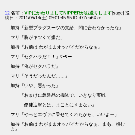
12
名前：
VIPにかわりましてNIPPERがお送りします
[sage] 投
稿日：2011/05/14(土) 09:01:45.95 ID:d7Zeu6Xzo
加持『新型プラグスーツの支給、間に合わなかったな』
マリ「胸がキツくて嫌だ」
加持『お前は わがままオッパイだからなぁ』
マリ「セクハラだ！！」ﾜｰﾜー
加持『俺がセクハラだ』
マリ「そうだったんだ……」
加持『いや、悪かった』
『おまけに急造品の機体で、いきなり実戦
使徒迎撃とは、まことにすまない』
マリ「やっとエヴァに乗せてくれたから、いいよー」
加持『お前は わがままオッパイだからなぁ。まあ、頼む
よ』