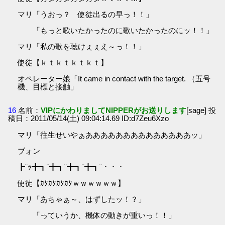
マリ「うおっ？ 使徒出るの早っ！！」
「もっと歌いたかったのに歌いたかったのにッ！！」
マリ「私の歌を聴けぇぇえ～っ！！」
使徒【ｋｔｋｔｋｔｋｔ】
オペレーター娘「It came in contact with the target. （五号
機、目標と接触」
16
名前：
VIPにかわりましてNIPPERがお送りします
[sage] 投
稿日：2011/05/14(土) 09:04:14.69 ID:d7Zeu6Xzo
マリ「往生せいやぁああああああああああああああッ」
ブォン
┣¨ｯ╋┓¨╋┓¨╋┓¨╋┓¨・・・
使徒【ｶﾀｶﾀｶﾀｶﾀｗｗｗｗｗｗ】
マリ「あちゃぁ～、はずしたッ！？」
「っていうか、機体の動きが重いっ！！」