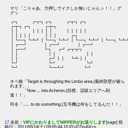
マリ「こりゃあ、力押しでイクしか無いじゃんッ！！」グ
グッ
┏┓ ┏┳┓┏┓ ┏┳┓┏┓
┏┳┓┏┓ ┏┳┓
┃┃ ┃┃┃┃┃ ┃┃┃┃┃
┃┃┃┃┃ ┃┃┃ ┏┓
┃┗━┓┗┻┛┃┗━┓┗┻┛┃┗━┓┗┻┛┃┗━┓┗┻
┃┏━┛ ┃┏━┛ ┃┏━┛
┃┏━┛ ┗┓ ┏┛┏┳┳┓
┃┃ ┃┃ ┃┃
┃┃ ┏┛┃┃ ┗┻┃┃
┗┛ ┗┛ ┗┛
┗┛ ┗━┻┛ ┗┛
オペ娘「Target is throughing the Limbo area.(最終防壁が破ら
れます。」
「Now ... into Acheron.(目標、辺獄エリアへ到
達！！」
司令「...... to do something.(五号機は何をしてるんだ！！」
17
名前：
VIPにかわりましてNIPPERがお送りします
[sage] 投
稿日：2011/05/14(土) 09:05:44.10 ID:d7Zeu6Xzo