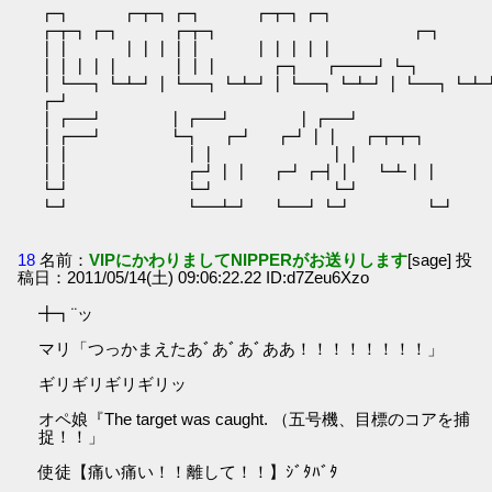
┏┓ ┏┳┓┏┓ ┏┳┓┏┓
┏┳┓┏┓ ┏┳┓ ┏┓
┃┃ ┃┃┃┃┃ ┃┃┃┃┃
┃┃┃┃┃ ┃┃┃ ┏┓ ┏━━┛┗┓
┃┗━┓┗┻┛┃┗━┓┗┻┛┃┗━┓┗┻┛┃┗━┓┗
┏┛
┃┏━┛ ┃┏━┛ ┃┏━┛
┃┏━┛ ┗┓ ┏┛ ┏┛┃┃ ┏┳┳┓
┃┃ ┃┃ ┃┃
┃┃ ┏┛┃┃ ┏┛┏┫┃ ┗┻┃┃
┗┛ ┗┛ ┗┛
┗┛ ┗━┻┛ ┗━┛┗┛ ┗┛
18
名前：
VIPにかわりましてNIPPERがお送りします
[sage] 投
稿日：2011/05/14(土) 09:06:22.22 ID:d7Zeu6Xzo
╋┓¨ッ
マリ「つっかまえたあﾞあﾞあﾞああ！！！！！！！！」
ギリギリギリギリッ
オペ娘『The target was caught. （五号機、目標のコアを捕
捉！！」
使徒【痛い痛い！！離して！！】ｼﾞﾀﾊﾞﾀ