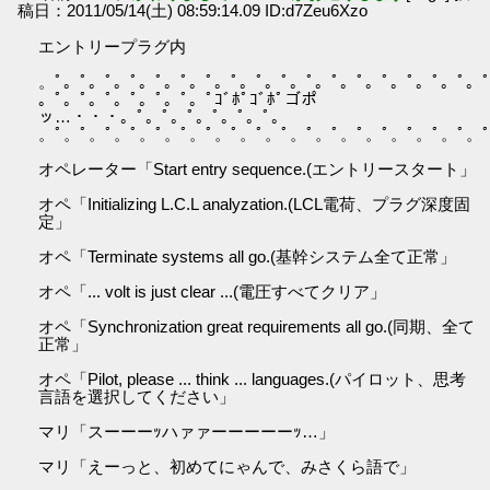
稿日：2011/05/14(土) 08:59:14.09 ID:d7Zeu6Xzo
エントリープラグ内
。ﾟ。ﾟ。ﾟ。ﾟ。ﾟ。ﾟ。ﾟ。ﾟ。ﾟ。ﾟ。ﾟ。ﾟ。ﾟ。ﾟ。ﾟ。ﾟ。ﾟ。
。ﾟ。ﾟ。ﾟ。ﾟ。ﾟ。ﾟ。ﾟｺﾞﾎﾟｺﾞﾎﾟゴポ
ッ…・・・。ﾟ。ﾟ。ﾟ。ﾟ。ﾟ。ﾟ。
。ﾟ。ﾟ。ﾟ。ﾟ。ﾟ。ﾟ。ﾟ。ﾟ。ﾟ。ﾟ。ﾟ。ﾟ。ﾟ。ﾟ。ﾟ。ﾟ。ﾟ。
オペレーター「Start entry sequence.(エントリースタート」
オペ「Initializing L.C.L analyzation.(LCL電荷、プラグ深度固
定」
オペ「Terminate systems all go.(基幹システム全て正常」
オペ「... volt is just clear ...(電圧すべてクリア」
オペ「Synchronization great requirements all go.(同期、全て
正常」
オペ「Pilot, please ... think ... languages.(パイロット、思考
言語を選択してください」
マリ「スーーーｯハァァーーーーーｯ…」
マリ「えーっと、初めてにゃんで、みさくら語で」