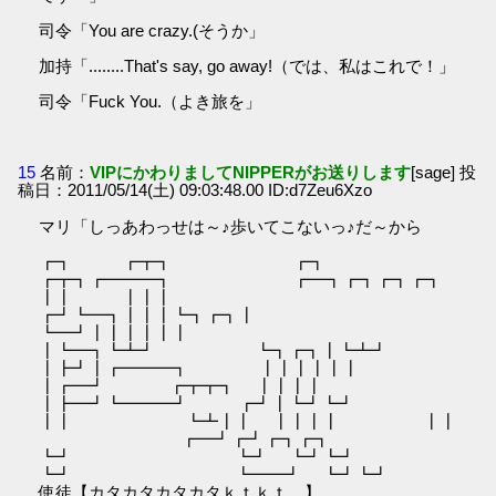
司令「You are crazy.(そうか」
加持「........That's say, go away!（では、私はこれで！」
司令「Fuck You.（よき旅を」
15
名前：
VIPにかわりましてNIPPERがお送りします
[sage] 投
稿日：2011/05/14(土) 09:03:48.00 ID:d7Zeu6Xzo
マリ「しっあわっせは～♪歩いてこないっ♪だ～から
┏┓ ┏┳┓ ┏┓
┏┳┓┏━━━┓ ┏━┓┏┓┏┓┏┓
┃┃ ┃┃┃
┏┛┗━┓┃┃┃┗┓┏┓┃
┗━┛┃┃┃┃┃┃
┃┗━┓┗┻┛ ┗┓┏┓┃┗┻┛
┃┣┛┃┏━━━┓ ┃┃┃┃┃┃
┃┏━┛ ┏┳┳┓ ┃┃┃┃
┃┣━┛┗━━━┛ ┏┛┃┗┛┗┛
┃┃ ┗┻┃┃ ┃┃┃┃ ┃┃
┏━┛┏┛┏┓┏┓
┗┛ ┗┛ ┗┛┗┛
┗┛ ┗━━┛ ┗┛┗┛
使徒【カタカタカタカタｋｔｋｔ…】