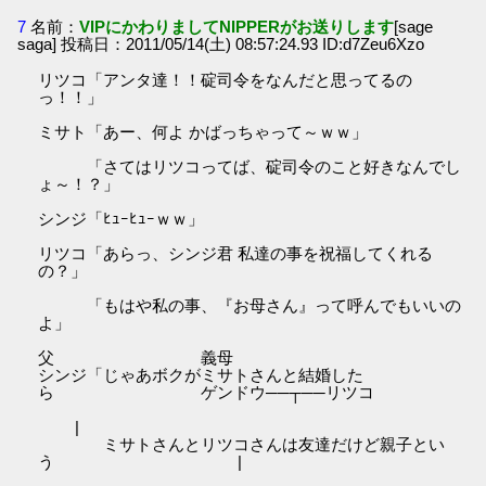
7
名前：
VIPにかわりましてNIPPERがお送りします
[sage
saga] 投稿日：2011/05/14(土) 08:57:24.93 ID:d7Zeu6Xzo
リツコ「アンタ達！！碇司令をなんだと思ってるの
っ！！」
ミサト「あー、何よ かばっちゃって～ｗｗ」
「さてはリツコってば、碇司令のこと好きなんでし
ょ～！？」
シンジ「ﾋｭｰﾋｭｰｗｗ」
リツコ「あらっ、シンジ君 私達の事を祝福してくれる
の？」
「もはや私の事、『お母さん』って呼んでもいいの
よ」
父 義母
シンジ「じゃあボクがミサトさんと結婚した
ら ゲンドウ──┬──リツコ
|
ミサトさんとリツコさんは友達だけど親子とい
う |