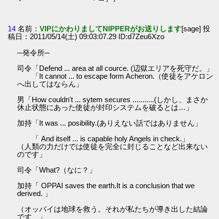
14
名前：
VIPにかわりましてNIPPERがお送りします
[sage] 投
稿日：2011/05/14(土) 09:03:07.29 ID:d7Zeu6Xzo
─発令所─
司令「Defend ... area at all cource. (辺獄エリアを死守だ。」
「It cannot ... to escape form Acheron.（使徒をアケロン
へ出してはならん」
男「How couldn't ... sytem secures ...........(しかし、まさか
休止状態にあった使徒が封印システムを破るとは…」
加持「It was ... posibility.(ありえない話ではありません」
「 And itself ... is capable holy Angels in check.」
（人類の力だけでは使徒を完全に封じることなど出来ない
のです」
司令「What?（なに？」
加持「 OPPAI saves the earth.It is a conclusion that we
derived. 」
（オッパイは地球を救う。それが私たちが導き出した結論
です 」