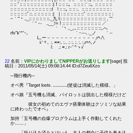
:: :: ﾟ:: :: :: :: :: :: :: :: :: :|！:: :: ::。 :: :: :: :¨ ::。:: :: :: :: ::
:: :: :: :: :: :: :: :: :: :: :: ::l ! :: ::｡ :: :: :．:: :: :: :: :: :: :: :: :
:: :: :: :: ::ﾟ::. :: :: :: :: :: :| | : :: :: :: :: :: ::ﾟ :: :: :: :: :: :: :: :
~｀"'丶.,_:: :: :: :: :: ::._九 l:: :: :: :: :: :: :: :: :: :: :: ::: :: , ''"
｀'' ｰ- .,__ﾌﾊ！:: :: :: :: :: :: :: :: :: :: :: ／
｀゛丶.._,.､:: :: :: :: :: :: ::,.へ
rfv"k'^''ｰ､ ｀ｰ-‐-､._ノ ｀‐-
L,.ー－－－－－－－－－－－,rﾍ∧
ﾚ'ヾ､ :. ≡≡:. :.. .: :. :. :. :,rﾍﾍ,ノ
ﾐ .: ≡.: rｰ'`^ヽ√
22
名前：
VIPにかわりましてNIPPERがお送りします
[sage] 投
稿日：2011/05/14(土) 09:08:14.44 ID:d7Zeu6Xzo
─飛行機内─
オペ男『Target losts. ............(使徒は消滅した模様。」
オペ娘『五号機も消滅、パイロットは脱出した模様だけど
彼女の初めてのエヴァ搭乗体験はクソミソな結果
に終わったでオペ』
加持「五号機の自爆プログラムは上手く作動してくれた
か……」
「折り込み済みとはいえ、大人の都合に子供を巻き込