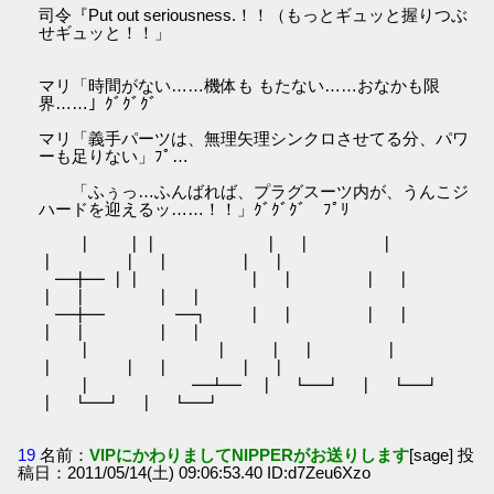
司令『Put out seriousness.！！（もっとギュッと握りつぶ
せギュッと！！」
マリ「時間がない……機体も もたない……おなかも限
界……」ｸﾞｸﾞｸﾞ
マリ「義手パーツは、無理矢理シンクロさせてる分、パワ
ーも足りない」ﾌﾟ…
「ふぅっ…ふんばれば、プラグスーツ内が、うんこジ
ハードを迎えるッ……！！」ｸﾞｸﾞｸﾞ ﾌﾟﾘ
┃ ┃┃ ┃ ┃ ┃
┃ ┃ ┃ ┃ ┃
━╋━ ┃┃ ┃ ┃ ┃ ┃
┃ ┃ ┃ ┃
━╋━ ━┓ ┃ ┃ ┃ ┃
┃ ┃ ┃ ┃
┃ ┃ ┃ ┃ ┃
┃ ┃ ┃ ┃ ┃
┃ ━┻━ ┃ ┗━┛ ┃ ┗━┛
┃ ┗━┛ ┃ ┗━┛
19
名前：
VIPにかわりましてNIPPERがお送りします
[sage] 投
稿日：2011/05/14(土) 09:06:53.40 ID:d7Zeu6Xzo