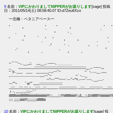
9
名前：
VIPにかわりましてNIPPERがお送りします
[sage] 投稿
日：2011/05/14(土) 08:58:40.07 ID:d7Zeu6Xzo
━北極・ベタニアベース━
ﾟ 。 ゜ ﾟ 。 ゜
゜ ｡ 。 ゜ ゜ 
゜ ｡ 。 ゜
ﾟ 。 ゜ ゜ ｡ 。 ゜
゜ ｡ 。 ゜ ゜ 
。 ゜ ゜ ﾟ ゜ ｡
゜ ｡ 。 ゜ ｡ 。 
~`ﾞﾞ''--､.__,,;; ,,,,__.､--─--､＿＿＿＿
_ ,,,,,,,,,,,,,,,,;;;;;;;;;;;;;;;;;;;;;;;;;;;;;;;;;;;;;;;;;;;;;;;;;;;__.､--─--,,,
~`y､___ ___￣______...,,-‐‐''~ ~` -､....__ ,,,,,
,..............................,,,,-‐‐''~ ~` -､.._
￣ ￣ ￣~^‐-‐''''"~~~`‐-‐''~^ﾍ.-‐‐~`‐‐‐-､__.....-
-‐‐""~￣￣ﾞw"" ,,,,,,:::::::::::::::::::::::
,,;;;;,,,,;;;;,;;;;,;;,,,,;;;;;,,,;;;.,,,,,,,,,,..;;;;;;;;;;;;;;;;;..,,;;;;,,,,,;;;;;::;;;:::,,,,,;;;;,
ｒ-､,.,..,,.,,::;;--ﾞﾞ
illlllllliiiiiillllllllllliiiiiiiiiiliiiiiiiiliiii!!!;;;,,,,,;;;!!!iillllllliiiiii!!;;Δ,,,;;;Δ!iillllll!!!iiiiiiiiiiii!
:::: ;;;;;;iiiiii!!!;;;;;;;;;iillllllliii
10
名前：
VIPにかわりましてNIPPERがお送りします
[sage] 投