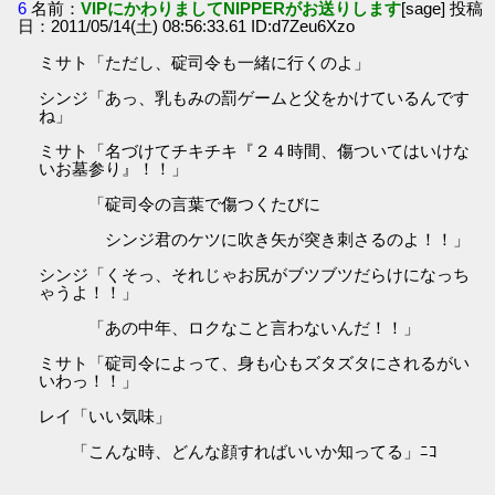
6
名前：
VIPにかわりましてNIPPERがお送りします
[sage] 投稿
日：2011/05/14(土) 08:56:33.61 ID:d7Zeu6Xzo
ミサト「ただし、碇司令も一緒に行くのよ」
シンジ「あっ、乳もみの罰ゲームと父をかけているんです
ね」
ミサト「名づけてチキチキ『２４時間、傷ついてはいけな
いお墓参り』！！」
「碇司令の言葉で傷つくたびに
シンジ君のケツに吹き矢が突き刺さるのよ！！」
シンジ「くそっ、それじゃお尻がブツブツだらけになっち
ゃうよ！！」
「あの中年、ロクなこと言わないんだ！！」
ミサト「碇司令によって、身も心もズタズタにされるがい
いわっ！！」
レイ「いい気味」
「こんな時、どんな顔すればいいか知ってる」ﾆｺ