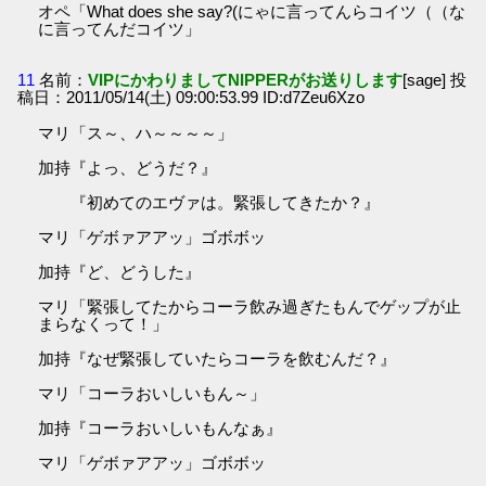
オペ「What does she say?(にゃに言ってんらコイツ（（な
に言ってんだコイツ」
11
名前：
VIPにかわりましてNIPPERがお送りします
[sage] 投
稿日：2011/05/14(土) 09:00:53.99 ID:d7Zeu6Xzo
マリ「ス～、ハ～～～～」
加持『よっ、どうだ？』
『初めてのエヴァは。緊張してきたか？』
マリ「ゲボァアアッ」ゴボボッ
加持『ど、どうした』
マリ「緊張してたからコーラ飲み過ぎたもんでゲップが止
まらなくって！」
加持『なぜ緊張していたらコーラを飲むんだ？』
マリ「コーラおいしいもん～」
加持『コーラおいしいもんなぁ』
マリ「ゲボァアアッ」ゴボボッ