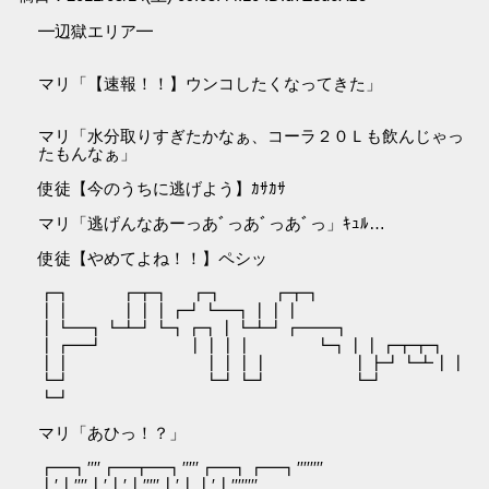
━辺獄エリア━
マリ「【速報！！】ウンコしたくなってきた」
マリ「水分取りすぎたかなぁ、コーラ２０Ｌも飲んじゃっ
たもんなぁ」
使徒【今のうちに逃げよう】ｶｻｶｻ
マリ「逃げんなあーっあﾞっあﾞっあﾞっ」ｷｭﾙ…
使徒【やめてよね！！】ペシッ
┏┓ ┏┳┓ ┏┓ ┏┳┓
┃┃ ┃┃┃┏┛┗━┓┃┃┃
┃┗━┓┗┻┛┗┓┏┓┃┗┻┛┏━━┓
┃┏━┛ ┃┃┃┃ ┗┓┃┃┏┳┳┓
┃┃ ┃┃┃┃ ┃┣┛┗┻┃┃
┗┛ ┗┛┗┛ ┗┛
┗┛
マリ「あひっ！？」
┏━┓′′′′┏━┳━┓′′′′′┏━┓┏━┓′′′′′′′′
┃′┃′′′′┃′┃′┃′′′′′┃′┃┃′┃′′′′′′′′