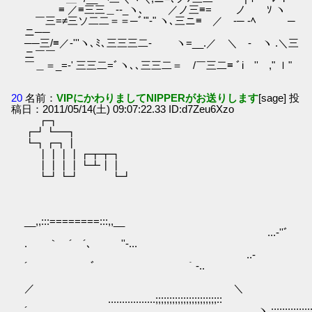
≡ ／≡三三＿‐-_ヽ､ ／ノ三≡= ノ ゝｿ ヽ
￣三=≠三ソ二二＝＝─ﾞ"'‐" ヽ､三ニ≡ ／ -─ ‐ﾍ ─
ニ──
──三/≡／‐'''ヽ､ﾐ､三三三二‐ ヽ=__.／ ＼ - ヽ .＼三
ニ￣￣
￣＿＝_=‐' 三三二=ﾞヽ､､三三二＝ /￣三二≡ ﾞi '' ," ｌ"
20
名前：
VIPにかわりましてNIPPERがお送りします
[sage] 投
稿日：2011/05/14(土) 09:07:22.33 ID:d7Zeu6Xzo
┏┓
┏┛┗━┓
┗┓┏┓┃
┃┃┃┃┏┳┳┓
┃┃┃┃┗┻┃┃
┗┛┗┛ ┗┛
__,,:::========:::,,__
...‐''ﾞ
. ｀ ´ ´､ ゝ ''‐...
..‐
´ ﾞ ｀‐..
／ ＼
.................;;;;;;;;;;;;;;;;;;;;;;::
´ ヽ.:;;;;;;;;;;;;;;;;;;;;;;........