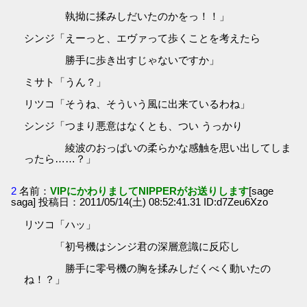
執拗に揉みしだいたのかをっ！！」
シンジ「えーっと、エヴァって歩くことを考えたら
勝手に歩き出すじゃないですか」
ミサト「うん？」
リツコ「そうね、そういう風に出来ているわね」
シンジ「つまり悪意はなくとも、つい うっかり
綾波のおっぱいの柔らかな感触を思い出してしま
ったら……？」
2
名前：
VIPにかわりましてNIPPERがお送りします
[sage
saga] 投稿日：2011/05/14(土) 08:52:41.31 ID:d7Zeu6Xzo
リツコ「ハッ」
「初号機はシンジ君の深層意識に反応し
勝手に零号機の胸を揉みしだくべく動いたの
ね！？」