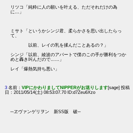
リツコ「純粋に人の願いを叶える、ただそれだけの為
に…」
ミサト「というかシンジ君、柔らかさを思い出したらっ
て、
以前、レイの乳を揉んだことあるの？」
シンジ「以前、綾波のアパートで僕のこの手が勝利をつか
めと轟き叫んだので……」
レイ「爆熱気持ち悪い」
3
名前：
VIPにかわりましてNIPPERがお送りします
[sage] 投稿
日：2011/05/14(土) 08:53:07.70 ID:d7Zeu6Xzo
─ヱヴァンゲリヲン 新SS版 破─