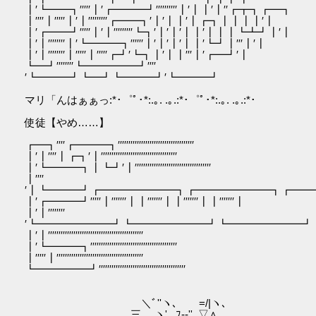
┃′┗━━┓′′′′′┃′┏━━━┛′′′′′′′′′′┃′┃┃′┃′′┏┳┓┏━┓
┃′′′′┃′′′′′┃′┃′′′′′′′′′┏━━┓′┃′┃┃′┃┏┓┃┃┃┃′┃
┃′┏━━┛′′′′′┃′┃′′′′′′′′′┗┓′┃′┃′┃┃′┃┃┃┗┻┛┃′┃
┃′┃′′′′′′′′┃′┗━━━┓′′′′′′┃′┃′┃′┃┃′┗┛┃′′′┃′┃
┃′┃′′′′′′′′┃′′′′′┃′′′′′┏┛′┗┓┃′┃┃′′′┃′┏━┛′┃
┗━┛′′′′′′′′┗━━━━━┛′′′′
′┗━━━┛┗━┛┗━━━┛′┗━━━┛
マリ「んはぁぁっ:*･゜ﾟ･*:.｡. .｡.:*･゜ﾟ･*:.｡. .｡.:*･
使徒【やめ……】
┏━┓′′′′┏━━━┓′′′′′′′′′′′′′′′′′′′′′′′′′′′′′′′′′′′′
┃′┃′′′′┃┏┓′┃′′′′′′′′′′′′′′′′′′′′′′′′′′′′′′′′′′′′
┃′┗━━━┓┃┗┛′┃′′′′′′′′′′′′′′′′′′′′′′′′′′′′′′′′′′′′
┃′′′′
′┃┗━━━┛┏━━━━━━━┓┏━━━━━━━┓┏━━
┃′┏━━━┛′′′′′┃′′′′′′′┃┃′′′′′′′┃┃′′′′′′′┃┃′′′′′′′┃
┃′┃′′′′′′′′
′┗━━━━━━━┛┗━━━━━━━┛┗━━━━━━━┛
┃′┃′′′′′′′′′′′′′′′′′′′′′′′′′′′′′′′′′′′′′′′′′′′′′
┃′┗━━━┓′′′′′′′′′′′′′′′′′′′′′′′′′′′′′′′′′′′′′′′′′
┃′′′′′┃′′′′′′′′′′′′′′′′′′′′′′′′′′′′′′′′′′′′′′′′′
┗━━━━━┛′′′′′′′′′′′′′′′′′′′′′′′′′′′′′′′′′′′′′′′′′
＼ﾞ''ヽ､ =/|ヽ､
三 ヽ'､ ﾌ‐-''､▽∧