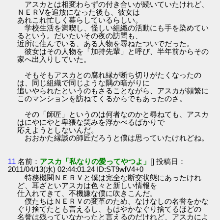
アスカとは相変わらずの付き合いが続いていたけれど、
ＮＥＲVを追放になった後も、彼女は
あれこれ忙しく暮らしているらしい。
学校生活を満喫し、怪しい組織の活動にも手を染めてい
るという。だいたいその夜の訪問も、
近所に住んでいる、ある人物を尋ねたついでだった。
彼女はその人物を「加持先輩」と呼び、半年前からその
家へ出入りしていた。
そもそもアスカとの腐れ縁が断ち切りがたくなったの
は、同じ組織で同じような隅の暗がりに
追いやられたというのもさることながら、アスカが頻繁に
このマンションを訪ねてくるからでもあったのさ。
その「師匠」というのは何者なのかと尋ねても、アスカ
はにやにやと卑猥な笑みを浮かべるばかりで
応えようとしないんだ。
おおかた縁談の師匠だろうと僕は思っていたけれどね。
11
名前：
アスカ「私なりの愛ってやつよ」
[] 投稿日：
2011/04/13(水) 02:44:01.24 ID:ST9wlV4+0
特務機関ＮＥＲＶと僕は完全な断交状態にあったけれ
ど、耳ざといアスカは色々と新しい情報を
仕入れてきて、不機嫌な僕に吹きこんだ。
僕たちはＮＥＲＶの変革のため、なけなしの名誉をかな
ぐり捨てたとも言えるし、もはやかなぐり捨てるほどの
名誉は残っていなかったと言えるのだけれど、アスカによ