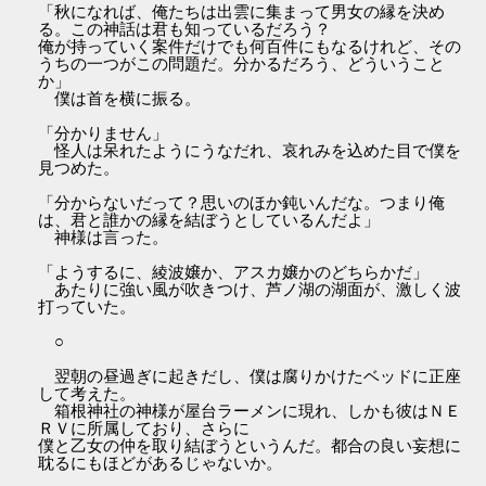
「秋になれば、俺たちは出雲に集まって男女の縁を決め
る。この神話は君も知っているだろう？
俺が持っていく案件だけでも何百件にもなるけれど、その
うちの一つがこの問題だ。分かるだろう、どういうこと
か」
僕は首を横に振る。
「分かりません」
怪人は呆れたようにうなだれ、哀れみを込めた目で僕を
見つめた。
「分からないだって？思いのほか鈍いんだな。つまり俺
は、君と誰かの縁を結ぼうとしているんだよ」
神様は言った。
「ようするに、綾波嬢か、アスカ嬢かのどちらかだ」
あたりに強い風が吹きつけ、芦ノ湖の湖面が、激しく波
打っていた。
○
翌朝の昼過ぎに起きだし、僕は腐りかけたベッドに正座
して考えた。
箱根神社の神様が屋台ラーメンに現れ、しかも彼はＮＥ
ＲＶに所属しており、さらに
僕と乙女の仲を取り結ぼうというんだ。都合の良い妄想に
耽るにもほどがあるじゃないか。