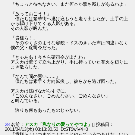
「ちょっと待ちなさい。まだ何本か撃ち残しがあるわよ」
「放っておこう！」
僕たちは繁華街へ逃げ込もうと走り出したが、土手の上
から駆け下りてくる人影がある。
その人影が叫んだ。
「貴様ら！」
そのやくざのような容貌・ドスのきいた声は間違いなく
僕の父・碇司令だった。
「きゃああ！今さら碇司令が出たわ」
アスカは慌てて立ち上がり、手に持っていた花火を辺りに
まき散らした。
「なんて間の悪い……」
僕たちは素早く方向転換し、彼らから逃げ回った。
アスカは逃げながらすでに、
「ごめんなさい、ごめんなさい、ごめんなさい」
と叫んでいる。
誇りも何もあったものじゃない。
28
名前：
アスカ「私なりの愛ってやつよ」
[] 投稿日：
2011/04/13(水) 03:13:30.50 ID:ST9wlV4+0
「貴様ら！いつまでこんなことやっているつもりだ。いい