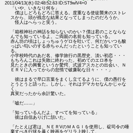
2011/04/13(水) 02:48:52.63 ID:ST9wlV4+0
「いや、いきなり何を」
僕はしどろもどろに答える。度重なる使徒襲来のストレ
スから、頭が残念な結果となってしまったのだろうか。
怪人はへらっと笑う。
「箱根神社の神話を知らないのかい？僕は君のことならな
んでも知っているよ。ご両親の名前も知っている。
赤ん坊の頃はしょっちゅうゲロを吐いて、何だかいつも酸
っぱい匂いのする赤ちゃんだったということも知ってい
る。
小学校時代のあだ名、修学旅行の黒歴史、淡い初恋・・・
もちろんこれは失敗に終わった。初めてのエロ本を
見たときの興奮というか驚愕、式波アスカとの出会い、Ｎ
ＥＲＶに入ってからの怠惰で破廉恥な日々・・・」
彼はまるで早口言葉をまくし立てるように、僕の愚行を
とうとうと語った。しかし、それはデマカセなんかじゃな
く、
真実だったから余計驚いた。
「嘘だ……」
「知っているんだよ。すべてを知っている」
彼は自信ありげに頷いた。
「たとえば君は、ＮＥＲVのＭＡＧＩを使用し、碇司令の唾
棄すべき行状を暴く映画をゲリラ上映して、