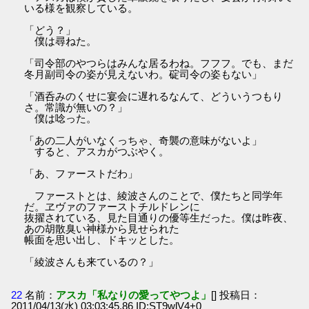
いる様を観察している。
「どう？」
僕は尋ねた。
「司令部のやつらはみんな居るわね。フフフ。でも、まだ
冬月副司令の姿が見えないわ。碇司令の姿もない」
「酒呑みのくせに宴会に遅れるなんて、どういうつもり
さ。常識が無いの？」
僕は唸った。
「あの二人がいなくっちゃ、奇襲の意味がないよ」
すると、アスカがつぶやく。
「あ、ファーストだわ」
ファーストとは、綾波さんのことで、僕たちと同学年
だ。ヱヴァのファーストチルドレンに
抜擢されている、見た目通りの優等生だった。僕は昨夜、
あの胡散臭い神様から見せられた
帳面を思い出し、ドキッとした。
「綾波さんも来ているの？」
22
名前：
アスカ「私なりの愛ってやつよ」
[] 投稿日：
2011/04/13(水) 03:03:45.86 ID:ST9wlV4+0