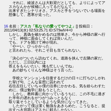
それに、綾波さんは大歓迎だとしても、よりによってア
スカなんかが候補に入ってるだなんて、
出来すぎたシナリオさ。アスカと手をつないでいる場面を
想像して、悪寒が走った。
16
名前：
アスカ「私なりの愛ってやつよ」
[] 投稿日：
2011/04/13(水) 02:53:25.71 ID:ST9wlV4+0
しかし、真偽を確かめるのは簡単さ。今から神様の家へ行
って、神様に面会してくれば良いんだ。
でも、ドアを開けて神が現れ、
「やーい、ひっかかった」
と言われたら、それこそ目も当てられない。
「決心がついたら訪ねてくれ。道路を挟んで左隣の家だ。
ただし、三日以内には
答えをもらいたい。俺も忙しいんでね」
あの妙ちくりんな神様はそう言った。
学校とマンションを往復するだけの日々に打ちひしがれ
た挙げ句、こんな妄想に囚われて
右往左往していちゃ僕の沽券にかかわる。気を紛らわすた
めに、僕は勉学に励もうとした。
しかし、教科書に向かっているうちに、この不毛に過ぎ
た半年の遅れをがつがつみっともなく
取り返そうとしているような気分になってきた。
したがって僕は潔く勉強をあきらめた。こうなると、提
出すべき宿題はアスカに頼るしかない。