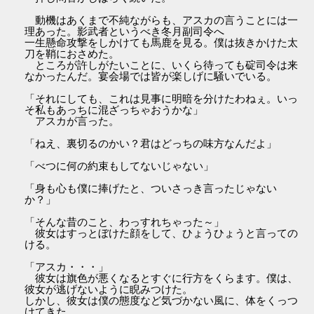
動機はあくまで不純ながらも、アスカの言うことには一
理あった。影武者というべき冬月副司令へ
一生懸命攻撃をしかけても馬鹿を見る。僕は抜きかけた太
刀を鞘におさめた。
ところが許しがたいことに、いくら待っても碇司令は来
なかったんだ。宴会場では皆が楽しげに騒いでいる。
「それにしても、これは見事に明暗を分けたわねぇ。いっ
そ私もあっちに混ざっちゃおうかな」
アスカが言った。
「ねえ、裏切るのかい？君はどっちの味方なんだよ」
「べつに何の約束もしてないじゃない」
「身も心も僕に捧げたと、ついさっき言ったじゃない
か？」
「そんな昔のこと、わっすれちゃった～」
彼女はすっとぼけた顔をして、ひょうひょうと言っての
ける。
「アスカ・・・」
彼女は旗色が悪くなるとすぐに行方をくらます。僕は、
彼女が逃げないように睨みつけた。
しかし、彼女は僕の態度など気づかない風に、体をくっつ
けてきた。