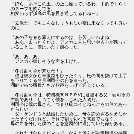
「ほら、あそこの土手の上に座っているわ。手酌でＬＣＬ
のスープを飲んでる。
相変わらず孤高の風を貫き通してるわね～」
「立派だ。でもこんなしょうもない宴に来なくっても良い
のに」
「あの子を巻き添えにするのは、心苦しいわよね」
ああ、まったくだよ。アスカに人を思いやる心が残って
いることに、僕はいたく感心した。
「あ、あ、あ」
アスカが嬉しそうな声を上げた。
「冬月副司令が来たわ！」
僕は彼女から単眼鏡をひったくり、松の間を抜けて土手
を下りてくる冬月副司令の姿を追った。
湖畔で待つ職員たちが歓声を上げて迎えている。
冬月副司令は、特務機関ＮＥＲVに君臨する父・碇司令の
右腕であり、しつこく僕をいじめた人物だ。
副司令は僕の母さん、つまり碇ユイとねんごろの仲であっ
たらしい。
父・ゲンドウと結婚したために、母を諦めざるをえなか
ったそうだけれど、それで割り切れる問題でもなく、
母の血を分けた僕のことを意図的に避けていた節がある。
それだけならまだマシで、なんと僕らが労働環境の待遇