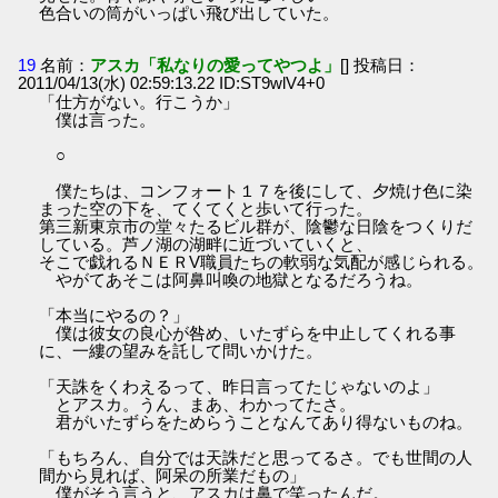
色合いの筒がいっぱい飛び出していた。
19
名前：
アスカ「私なりの愛ってやつよ」
[] 投稿日：
2011/04/13(水) 02:59:13.22 ID:ST9wlV4+0
「仕方がない。行こうか」
僕は言った。
○
僕たちは、コンフォート１７を後にして、夕焼け色に染
まった空の下を、てくてくと歩いて行った。
第三新東京市の堂々たるビル群が、陰鬱な日陰をつくりだ
している。芦ノ湖の湖畔に近づいていくと、
そこで戯れるＮＥＲV職員たちの軟弱な気配が感じられる。
やがてあそこは阿鼻叫喚の地獄となるだろうね。
「本当にやるの？」
僕は彼女の良心が咎め、いたずらを中止してくれる事
に、一縷の望みを託して問いかけた。
「天誅をくわえるって、昨日言ってたじゃないのよ」
とアスカ。うん、まあ、わかってたさ。
君がいたずらをためらうことなんてあり得ないものね。
「もちろん、自分では天誅だと思ってるさ。でも世間の人
間から見れば、阿呆の所業だもの」
僕がそう言うと、アスカは鼻で笑ったんだ。