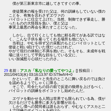
僕が第三新東京市に越してきてすぐの事。
使徒襲来の報を受けた父は、何の訓練もしていない僕の
ことを、有無を言わさずヱヴァの
パイロットに仕立て上げた。当然、制御できず暴走し、勝
ったものの大怪我を負い、僕と父は
事実上最悪の再会を果たすことになった。
しかし、出て行くとしても他に頼る宛てがある訳ではな
く、こんな子供を雇ってくれる場所も他にない。
当初は、やむを得ず父の采配のもとにパイロットとして
使徒と戦い続けていた僕だったけれど、
やがて現行の体制に不満を抱いた。そもそも、未成年を戦
場に送りだして平気な顔をしている父に、
いい加減怒り心頭だったのさ。
29
名前：
アスカ「私なりの愛ってやつよ」
[] 投稿日：
2011/04/13(水) 03:16:13.97 ID:ST9wlV4+0
かといって、易々と先生のところに舞い戻るのでは負け
を認めるようでしゃくに障る。
そこで、司令たちの目の前で反逆の狼煙を上げるべく、
パイロットの訓練をボイコットし始めたんだ。
ヱヴァを動かせる人間は世界でも限られている為、僕が
欠けるだけでも勝率に多大な影響が出る。
しかし僕への賛同者は誰もおらず、やむなくアスカと二
人で訓練のボイコットを続けた。