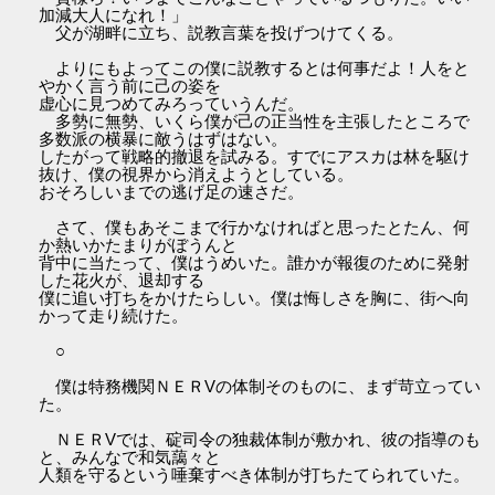
加減大人になれ！」
父が湖畔に立ち、説教言葉を投げつけてくる。
よりにもよってこの僕に説教するとは何事だよ！人をと
やかく言う前に己の姿を
虚心に見つめてみろっていうんだ。
多勢に無勢、いくら僕が己の正当性を主張したところで
多数派の横暴に敵うはずはない。
したがって戦略的撤退を試みる。すでにアスカは林を駆け
抜け、僕の視界から消えようとしている。
おそろしいまでの逃げ足の速さだ。
さて、僕もあそこまで行かなければと思ったとたん、何
か熱いかたまりがぼうんと
背中に当たって、僕はうめいた。誰かが報復のために発射
した花火が、退却する
僕に追い打ちをかけたらしい。僕は悔しさを胸に、街へ向
かって走り続けた。
○
僕は特務機関ＮＥＲVの体制そのものに、まず苛立ってい
た。
ＮＥＲVでは、碇司令の独裁体制が敷かれ、彼の指導のも
と、みんなで和気藹々と
人類を守るという唾棄すべき体制が打ちたてられていた。