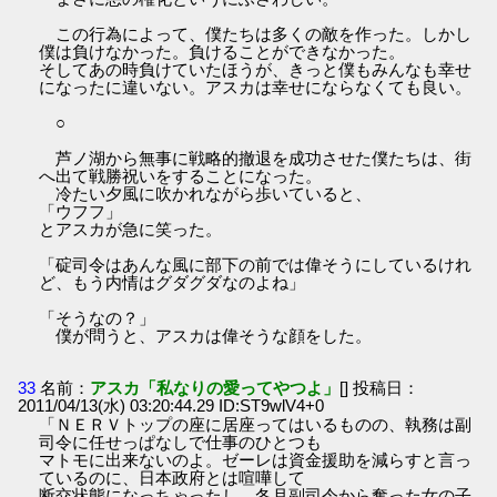
この行為によって、僕たちは多くの敵を作った。しかし
僕は負けなかった。負けることができなかった。
そしてあの時負けていたほうが、きっと僕もみんなも幸せ
になったに違いない。アスカは幸せにならなくても良い。
○
芦ノ湖から無事に戦略的撤退を成功させた僕たちは、街
へ出て戦勝祝いをすることになった。
冷たい夕風に吹かれながら歩いていると、
「ウフフ」
とアスカが急に笑った。
「碇司令はあんな風に部下の前では偉そうにしているけれ
ど、もう内情はグダグダなのよね」
「そうなの？」
僕が問うと、アスカは偉そうな顔をした。
33
名前：
アスカ「私なりの愛ってやつよ」
[] 投稿日：
2011/04/13(水) 03:20:44.29 ID:ST9wlV4+0
「ＮＥＲＶトップの座に居座ってはいるものの、執務は副
司令に任せっぱなしで仕事のひとつも
マトモに出来ないのよ。ゼーレは資金援助を減らすと言っ
ているのに、日本政府とは喧嘩して
断交状態になっちゃったし。冬月副司令から奪った女の子