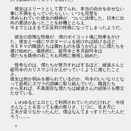
彼女はエリートとして育てられ、本当の自分を出せない
事に不満をもっていたらしい。いつも完璧を
求められていた彼女の精神が、ついに決壊した。日本に出
向の要請があったことを好機ととらえ、
今までとはまるで正反対の性格になってしまったようだ。
彼女の怠惰な性格が、僕のボイコット魂に拍車をかけ
た。彼女と一緒にサボタージュを続ければ続けるほど、
ＮＥＲＶの職員たちは腫れものを扱うかのように僕たちを
避け始めた。最終的に、碇司令と冬月副司令は
僕たちを路傍の石ころも同然に無視し始めた。
怪奇なのは、僕たちが努力すればするほど、綾波さんと
碇司令のカリスマぶりが上がっていくように感じたこと
さ。
彼女は何か弱みを握られているのか、司令のいいなりとな
って必死にヱヴァの訓練に取り組んでいた。職員たち
から見れば、不真面目な僕たちは綾波さんの頑張りを際立
たせている。
いわゆるピエロとして利用されていたのだけれど、今頃
そんなことを言っても後の祭りさ。じつに、生き方に
工夫が足りなかったんだ。僕はなんてまっすぐだったんだ
ろう……。
○