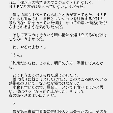
れば、僕たちの捨て身のプロジェクトもむなしく、
ＮＥＲVの内実は変わっていないようだった。
僕は退屈も手伝ってむらむらと腹が立ってきた。ＮＥＲ
Ｖからも追放され、学校とマンションを往復するだけの
禁欲的な生活を送っていた僕は、かつての暗い情熱が呼び
さまされるような気がしたんだ。
そしてアスカはそういう暗い情熱を煽り立てるのだけは
むやみにうまかった。
「ね、やるわよね？ 」
「うん」
「約束だからね。じゃあ、明日の夕方、準備して来るか
ら」
どうもうまくのせられた感じがしたよ。
僕は眠りに就こうとしたけれど、このところ続いている
熱帯夜のせいで、なかなか寝つけなかった。
小腹もすいたので、屋台ラーメンでも食べようかと思
い、僕はベッドから起き上がった。そうして
夜の街へさまよい出たんだ。
○
僕が第三東京市界隈に住む怪人と出会ったのは、その夜