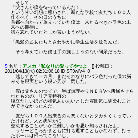
そして、
「父さんが僕を待っているんだ！」
という甘い幻想に惑わされ、新たな学校で友だち１００人
作るべく、その日のうちに
首都へ向かって旅立っていた僕は、来たるべきバラ色の未
来への期待に
我を忘れていたとしか言いようがない。
「黒髪の乙女たちとさわやかに学生生活を送るんだ」
そう考えていた僕は手の施しようのない阿呆だった。
5
名前：
アスカ「私なりの愛ってやつよ」
[] 投稿日：
2011/04/13(水) 02:31:06.18 ID:ST9wlV4+0
越してきて一カ月、まだそれなりにバラ色だった僕の脳
みそを現実という鋭い刃が一閃した。
僕は父さんのつてで、半ば無理やりＮＥＲVへ所属させら
れたものの、リア充特有の
腹立たしいほどの和気あいあいとした雰囲気に馴染むこと
ができなかったんだ。
友だち１００人出来るのも悪くないとタカをくくってい
たけれど、人と爽やかに
交流することがいかに難しいかを思い知らされたよ。
ラリーどころかまともに打ち返すこともかなわず、打っ
たボールは帰ってこないし、