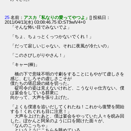
25
名前：
アスカ「私なりの愛ってやつよ」
[] 投稿日：
2011/04/13(水) 03:08:46.75 ID:ST9wlV4+0
「そんな怖い目でみないでよ」
「ちょ、ちょっとくっつかないでくれ！」
「だって寂しいじゃない。それに夜風が冷たいの」
「このさびしがりやさん！」
「キャー(棒)」
橋の下で意味不明の寸劇をすることにもやがて虚しさを
感じ、むしろその虚しさこそが
僕たちの堪忍袋の緒を切った。
碇司令の姿は見えないけれど、こうなりゃ仕方ない。僕
は宴会をしている群衆に
向かって、大声を張り上げた。
「よくも僕達を追いだしてくれたね！これから復讐を開始
する！くれぐれも目に注意！」
大声を上げたあと、僕は宴会をやっていた人々を睨み回
した。ぽかんと阿呆のように口を開けた面々が、
「なんのこっちゃ」
というようにこちらを眺めている。