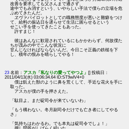
改善を要求しても父さんまで通さず、
途中でもみ消すという、いやらしい手法で僕らの立場を危
ぶめてきたんだ。
ヱヴァパイロットとしての職務態度が悪いと難癖をつけ
て、給料の振込日を遅らせて生活に困らせるという
せこい手を使ってきたこともあった。
許すまじ！
彼はあんなに歓迎されているにもかかわらず、何故僕た
ちが茂みの中でこんな状況に
甘んじなければならないんだ。今日こそ正義の鉄槌を下
し、積年の恨みを晴らしてやる！
23
名前：
アスカ「私なりの愛ってやつよ」
[] 投稿日：
2011/04/13(水) 03:06:34.64 ID:ST9wlV4+0
僕は飢えた獣のように鼻を荒くして、手近な花火を手に
取った。
アスカが僕の手を押さえた。
「駄目よ。まだ碇司令が来ていないわ」
「もう構わない。冬月副司令だけでも亡き者にしてやる
さ」
「気持ちはわかるわ。でも本丸は碇司令でしょ！」
押し問答がしばらく続いた。