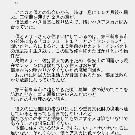
○
アスカと僕との出会いから、時は一息に１０カ月後へ飛
ぶ。三学期を迎えた２月の頭だ。
僕は愛すべき自室に座り込んで、憎むべきアスカと睨み
合っていた。
僕とミサトさんが住まいにしているのは、第三新東京市
の郊外にある「コンフォート１７」というマンションだ。
聞いたところによると、１５年前のセカンド・インパクト
の混乱期も生き残り、この度改修を終えたばかりという物
件だ。
葛城ミサト二佐は要人であるため、保安上の問題から現
在マンションには僕たちしか住人はおらず、
部屋からの明かりが全くないため廃墟同然さ。
おまけに同居人は生活力が皆無であるため、部屋は散ら
かり放題になっているんだ。
第三新東京市に越してきた頃、葛城二佐の勧めでここを
訪れたとき、ゴミ屋敷に迷い込んだのかと
思ったのも無理のない話さ。
彼女の生活無能力者ぶりはもはや重要文化財の境地へ達
していると言っても過言ではないけれど、
僕たちがこの家ごと消失しても気にする人は誰もいないで
あろうことは想像に難くない。
本部に住んでいる父さんですら、いっそせいせいするに
違いない。それくらい、僕とアスカは色々やりすぎた。