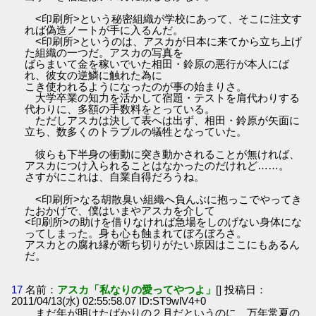
<印刷所>という秘密組織が学校にあって、そこに注文す
れば偽造ノートが手に入るんだ。
<印刷所>というのは、アスカが日本に来てから立ち上げ
た組織の一つだ。アスカの写真を
ばらまいて金を稼いでいた相田・鈴原の悪行が本人にば
れ、彼女の逆鱗に触れた為に
こき使われるようになったのが事の始まりさ。
大学卒業の知力を活かして宿題・テストを肩代わりする
代わりに、多額の手数料をとっている。
ただしアスカは決して表へは出ず、相田・鈴原が矢面に
立ち、数多くのトラブルの犠牲となっていた。
彼らも下半身の衝動に突き動かされることが無ければ、
アスカにつけ入られることはなかったのだけれど……。
さすがにこれは、自業自得だろうね。
<印刷所>なる胡散臭い組織へ負んぶに抱っこでやってき
たおかげで、僕はいまやアスカを介して
<印刷所>の助けを借りなければ急場をしのげない身体にな
ってしまった。身も心も蝕まれてぼろぼろさ。
アスカとの腐れ縁が断ち切りがたい原因はここにもあるん
だ。
17
名前：
アスカ「私なりの愛ってやつよ」
[] 投稿日：
2011/04/13(水) 02:55:58.07 ID:ST9wlV4+0
まだ年が明けたばかりの２月だというのに、万年常夏の