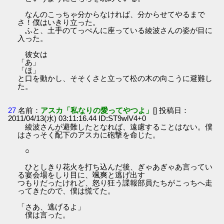
なんのこっちゃ分からなければ、分からせてやるまで
さ！僕はいきり立った。
ふと、土手のてっぺんに座っている綾波さんの姿が目に
入った。
彼女は
「あ」
「ほ」
と口を動かし、そそくさと立って松の木の向こうに避難し
た。
27
名前：
アスカ「私なりの愛ってやつよ」
[] 投稿日：
2011/04/13(水) 03:11:16.44 ID:ST9wlV4+0
綾波さんが避難したとなれば、遠慮することはない。僕
はさっそく配下のアスカに砲撃を命じた。
○
ひとしきり花火を打ち込んだ後、ぎゃあぎゃあ言ってい
る宴会場をしり目に、颯爽と逃げ出す
つもりだったけれど、怒り狂う諜報部員たちがこっちへ走
ってきたので、僕は慌てた。
「さあ、逃げるよ」
僕は言った。