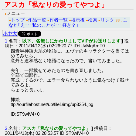
アスカ「私なりの愛ってやつよ」
メニュー
●
トップ
作品一覧
作者一覧
掲示板
検索
リンク
こ
■
■
■
■
■
■
SS：
なた｢え･･･私のことが･･･好き？｣
大
小
中
1
名前：
以下、名無しにかわりましてVIPがお送りします
[] 投
稿日：2011/04/13(水) 02:26:20.77 ID:tUvMqAmT0
四畳半神話大系の物語に、エヴァのキャラクターを当ては
めてみたら、
意外と違和感なく物語になったので、書いてみました。
去年、一部載せてみたものを書き直しました。
全部で四部作。
完成してるので、エラー食らわないように気をつけて載せ
てみるよ。
ちょっと長いよ。
挿絵
ttp://ourfilehost.net/up/file1/img/up3254.jpg
ID:ST9wlV4+0
3
名前：
アスカ「私なりの愛ってやつよ」
[] 投稿日：
2011/04/13(水) 02:28:53.57 ID:ST9wlV4+0