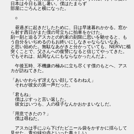
日本は今日も蒸し暑い。僕はたまらず
部屋にごろんと横になった。
○
昼過ぎに起きだしたために、日は早速暮れかかる。窓か
ら射す西日がまた僕の苛立ちに拍車をかけた。
刻一刻と迫るアスカとの約束の刻限に思いを馳せると、も
う自分をいぢめるのもお終いにしなきゃならないなあ、
と思い始めた。無駄なあがきと分かっていても、NERVに楯
突くことで、父さんへの復讐になると信じてやってきた。
でもそれは、結局なんにもならなかったんだよ。
午後五時、不機嫌の極みに立ち尽くす僕のもとへ、アス
カが訪ねてきた。
「あいかわらず冴えない顔してるわねえ」
それが彼女の第一声だった。
「君もね」
僕はぶすっと言い返した。
彼女はいつも、人の様子なんかおかまいなしだ。
「用意できたの？」
僕は尋ねた。
アスカは手にぶら下げたビニール袋をかすかに揺らして
見せた。青や緑や赤といった毒々しい