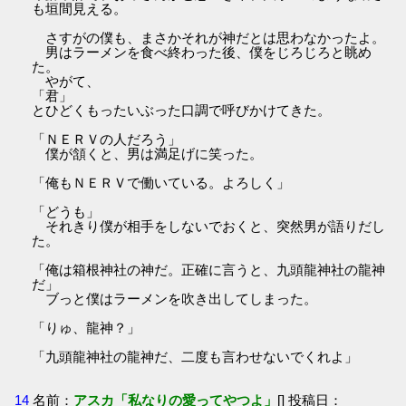
も垣間見える。
さすがの僕も、まさかそれが神だとは思わなかったよ。
男はラーメンを食べ終わった後、僕をじろじろと眺め
た。
やがて、
「君」
とひどくもったいぶった口調で呼びかけてきた。
「ＮＥＲＶの人だろう」
僕が頷くと、男は満足げに笑った。
「俺もＮＥＲＶで働いている。よろしく」
「どうも」
それきり僕が相手をしないでおくと、突然男が語りだし
た。
「俺は箱根神社の神だ。正確に言うと、九頭龍神社の龍神
だ」
ブっと僕はラーメンを吹き出してしまった。
「りゅ、龍神？」
「九頭龍神社の龍神だ、二度も言わせないでくれよ」
14
名前：
アスカ「私なりの愛ってやつよ」
[] 投稿日：