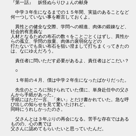
『第一話』 妖怪ぬらりひょんの献身
中学３年生になるまでの１５年間、実益のあることなど
何一つしていない事を断言しておくよ。
異性との健全な交際、学問への精進、肉体の鍛錬など、
社会的有意義な
人材となるための布石の数々をことごとくはずし、異性か
らの孤立、学問の放棄、肉体の衰弱化などの
打たないでも良い布石を狙い澄まして打ちまくってきたの
は、なにゆえだろう。
責任者に問いただす必要があるよ、責任者はどこだい？
○
１年前の４月、僕は中学２年生になったばかりだった。
先生のところに預けられていた僕に、単身赴任中の父さ
んから手紙があった。
手紙にはただ一言、「来い」とだけ書かれていた。急な呼
び出しの知らせを見て驚いたけれど、
同時にうれしかったのさ。
父さんとは３年ぶりの再会になる。苦手な存在ではある
ものの、心の奥では
父さんに認めてもらいたいと思っていたんだ。