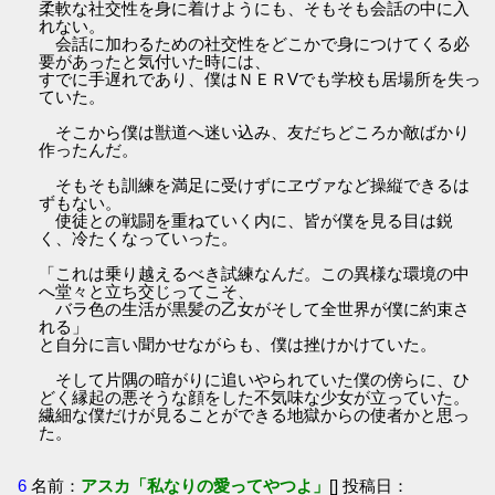
柔軟な社交性を身に着けようにも、そもそも会話の中に入
れない。
会話に加わるための社交性をどこかで身につけてくる必
要があったと気付いた時には、
すでに手遅れであり、僕はＮＥＲVでも学校も居場所を失っ
ていた。
そこから僕は獣道へ迷い込み、友だちどころか敵ばかり
作ったんだ。
そもそも訓練を満足に受けずにヱヴァなど操縦できるは
ずもない。
使徒との戦闘を重ねていく内に、皆が僕を見る目は鋭
く、冷たくなっていった。
「これは乗り越えるべき試練なんだ。この異様な環境の中
へ堂々と立ち交じってこそ、
バラ色の生活が黒髪の乙女がそして全世界が僕に約束さ
れる」
と自分に言い聞かせながらも、僕は挫けかけていた。
そして片隅の暗がりに追いやられていた僕の傍らに、ひ
どく縁起の悪そうな顔をした不気味な少女が立っていた。
繊細な僕だけが見ることができる地獄からの使者かと思っ
た。
6
名前：
アスカ「私なりの愛ってやつよ」
[] 投稿日：