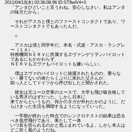
2011/04/13(水) 02:36:08.96 ID:ST9wlV4+0
「アンタひどいこと言うわね。安心しなさい、私はアンタ
の味方だから」
それがアスカと僕とのファーストコンタクトであり、ワ
ーストコンタクトでもあったんだ。
○
アスカは僕と同学年だ。本名・式波・アスカ・ラングレ
ー（１４）。
特務機関ＮＥＲＶに所属するヱヴァンゲリヲンパイロット
であるにもかかわらず、
ＮＥＲＶもヱヴァもパイロットも嫌いらしい。
僕はヱヴァのパイロットに抜擢されたものの、乗らな
い・勝てないの体たらくぶりに呆れた父さんが、
助っ人としてドイツから呼び出したと聞かされた。
彼女は元ユーロ空軍のエースで、大学も飛び級合格して
いる秀才のはずだった。しかし日本に
来てからというもの、何かのタガが外れたかのように、だ
らけきった生活を満喫するようになっていった。
一学期が終わった時点でのシンクロテストの結果は恐る
べき低空飛行であり、果たして一体
いつ首を切られるのかと危ぶまれているよ。しかし本人は
どこ吹く風のようだね。