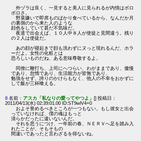
外ヅラは良く、一見すると美人に見られるが内情はボロ
ボロさ。
野菜嫌いで即席ものばかり食べているから、なんだか月
の裏側のから来た人のような
顔色をしていて甚だ不気味だ。
夜道で出会えば、１０人中８人が使徒と見間違う。残り
の２人は使徒だ。
あの顔が寝起きで顔も洗わずにヌっと現れるんだ、ホラ
ーだよ。女性の化粧とは
恐ろしいものだね、ある意味尊敬するよ。
同僚に鞭打ち、上司にへつらい、わがままであり、傲慢
であり、怠惰であり、生活能力が皆無であり、
勉強をせず、誇りのかけらもなく、他人の不幸をおかずに
して飯が三杯喰える。
8
名前：
アスカ「私なりの愛ってやつよ」
[] 投稿日：
2011/04/13(水) 02:39:01.00 ID:ST9wlV4+0
およそ誉めるべきところが一つもない。もし彼女と出会
っていなければ、僕の魂はもっと
清らかだったに違いないんだ。
それを思うにつけ、一年前の春、ＮＥＲＶへ足を踏み入
れたことが、そもそもの
間違いであったと言わざるを得ないね。