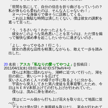
「世間を気にして、自分の信念を折り曲げるっていうの？
私が身も心も委ねたのは、そんな人じゃないわ！」
オーバーな身振りで偉そうに説教してくる。
これ以上無駄な時間は潰したくない。僕は彼女の講釈を
遮って言った。
「う、うるさいな！わかったよもう……」
彼女がこのような気色悪いことを言うのは、ただ僕を煽
って愉快な揉め事を起こしたいからに過ぎないのさ。
「よし、やってやるさ！行こう」
彼女の愚劣な品性を軽蔑しながらも、敢えて一歩を踏み
出した。
20
名前：
アスカ「私なりの愛ってやつよ」
[] 投稿日：
2011/04/13(水) 03:01:40.42 ID:ST9wlV4+0
僕らは木陰に隠れながら、湖畔に近づいて行った。湖を
目の前に、青いシートを広げて
笑いさんざめく人々の様子が手に取るように分かる。
宇宙から突入してきた第八使徒を見事迎撃したため、今
日はＮＥＲV本部上げての打ち上げが行われていた。
僕らは、茂みに身を潜めた。
僕はビニール袋から打ち上げ花火を取り出して地面に並
べた。
アスカは僕が貸した単眼鏡を取りだし、宴会が行われて