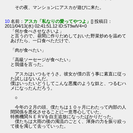
その夜、マンションにアスカが遊びに来た。
10
名前：
アスカ「私なりの愛ってやつよ」
[] 投稿日：
2011/04/13(水) 02:41:51.12 ID:ST9wlV4+0
「何か食べさせなさいよ」
と言うので、昼間に作りだめしておいた野菜炒めを温めて
あげたら、一口食べただけで、
「肉が食べたい」
「高級ソーセージが食べたい」
と我儘を言った。
アスカはいつもそうさ。彼女が僕の言う事に素直に従っ
た試しはないんだ。
僕はいったいどうしてこんな悪魔のような奴と、つるむハ
メになったんだろう。
○
今年の２月の頭、僕たちは１０ヶ月にわたって内部の人
間関係を悪化させることに一意専心していた、
特務機関ＮＥＲVを自主追放になったばかりだった。
僕たちは大雨の後の濁流のごとく、渾身の力を振り絞っ
て後を濁して去っていった。