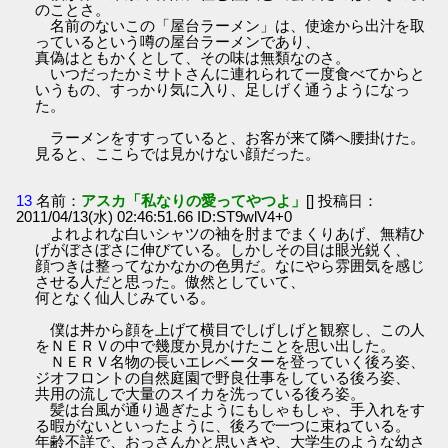
のことさ。
名前のないこの「屋台ラーメン」は、使途から出汁を取
っているという噂の屋台ラーメンであり、
真偽はともかくとして、その味は無類なのさ。
いつだったかミサトさんに連れられて一度食べてからと
いうもの、すっかり気に入り、足しげく通うようになっ
た。
ラーメンをすすっていると、お客が来て隣へ腰掛けた。
見ると、ここらでは見かけない顔だった。
13
名前：
アスカ「私なりの愛ってやつよ」
[] 投稿日：
2011/04/13(水) 02:46:51.66 ID:ST9wlV4+0
よれよれな白いシャツの袖を肘までまくりあげ、無精ひ
げがぼさぼさに伸びている。しかしその目は眼光鋭く、
顔つきは整ってなかなかの色男だ。なにやら雰囲気を感じ
させる人だと思った。傲然としていて、
何となく仙人じみている。
僕は丼から顔を上げて横目でしげしげと観察し、この人
をＮＥＲＶの中で幾度か見かけたことを思い出した。
ＮＥＲＶ名物の長いエレベーターを登っていく後ろ姿、
ジオフロントの自然庭園で野良仕事をしている後ろ姿、
共用の流しで大量のスイカを洗っている後ろ姿。
髪は台風が通り過ぎたようにもしゃもしゃ、手入れをす
る暇がないといったように、後ろで一つに束ねている。
年齢不詳で、おっさんかと思いきや、大学生のような幼さ