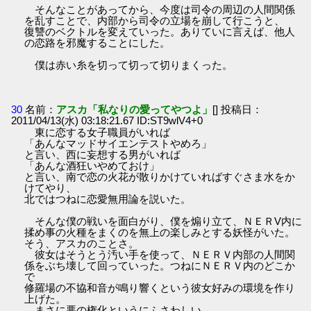
そんなことがあってから、今度は司令の周辺の人間関係
を乱すことで、内部から司令の立場を崩して行こうと、
復讐のベクトルを変えていった。ありていに言えば、他人
の恋路を邪魔することにした。
僕は赤い糸を切って切って切りまくった。
30
名前：
アスカ「私なりの愛ってやつよ」
[] 投稿日：
2011/04/13(水) 03:18:21.67 ID:ST9wlV4+0
東に恋する女子職員がいれば
「あんなマッドサイエンテストやめろ」
と言い、西に妄想する男がいれば
「あんな酒狂いやめておけ」
と言い、南で恋の火花が散りかけていればすぐさま水をか
けてやり、
北ではつねに恋愛無用論を説いた。
そんな僕の戦いを面白がり、僕を煽り立て、ＮＥＲV内に
揉め事の火種をまくのを無上の楽しみとする妖怪がいた。
そう、アスカのことさ。
彼女はそうとう汚い手を使って、ＮＥＲＶ内部の人間関
係をぶち壊して回っていった。つねにＮＥＲＶ内のどこか
で
修羅場の不協和音が鳴り響くという彼女好みの環境を作り
上げた。
まさに悪の権化というにふさわしい。