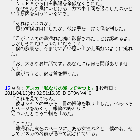
ＮＥＲＶから自主脱退を余儀なくされた。
なぜそんな風にいじける一方の半年間を過ごしたのかと
いう原因を知っているのさ」
「それはアスカが」
思わず僕は口にしたが、彼は手を上げて僕を制した。
「君がアスカの薄汚れた魂に影響されたことは認めるよ。
しかしそれだけじゃないだろう？」
僕の脳裏を、今までの苦い思い出が走馬灯のように流れ
た。
「お、大きなお世話です。あなたには何も関係ありませ
ん！」
僕が言うと、彼は首を振った。
15
名前：
アスカ「私なりの愛ってやつよ」
[] 投稿日：
2011/04/13(水) 02:51:16.35 ID:ST9wlV4+0
「これを見てごらん」
彼はシャツの中から一冊の帳簿を取り出した。ぺらぺら
とページをめくり、帳簿の終わりに
近づいたところで指を止めた。
「ここだ」
薄汚れた灰色のページに、ある女性の名と、僕の名、そ
してアスカの名前が毛筆で記されている。