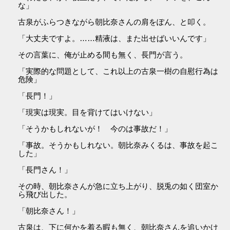
な」
古泉がふらつきながら朝比奈さんの肩をぽん、と叩く。
「大丈夫ですよ。……精液は、また出せばいいんです」
その言葉に、俺が止める間も無く、長門が言う。
「実際的な問題として、これ以上の古泉一樹の自慰行為は
危険」
「長門！」
「現実は現実。目を背けてはいけない」
「そうかもしれないが！ 今のは事故だ！」
「事故。そうかもしれない。朝比奈みくるは、事故を起こ
した」
「長門さん！」
その時、朝比奈さんが急に立ち上がり、脱兎の如く団室か
ら飛び出した。
「朝比奈さん！」
古泉は、下に何かを着る暇も無く、朝比奈さんを追いかけ