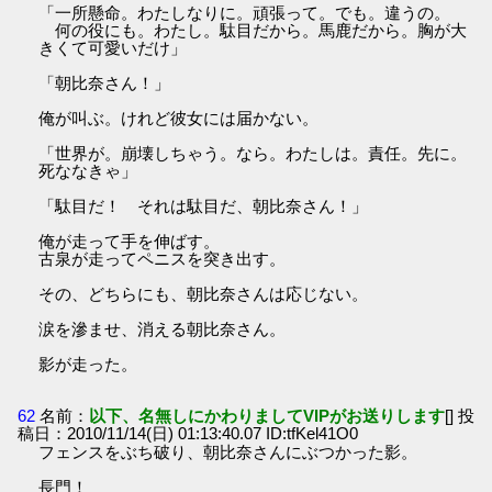
「一所懸命。わたしなりに。頑張って。でも。違うの。
何の役にも。わたし。駄目だから。馬鹿だから。胸が大
きくて可愛いだけ」
「朝比奈さん！」
俺が叫ぶ。けれど彼女には届かない。
「世界が。崩壊しちゃう。なら。わたしは。責任。先に。
死ななきゃ」
「駄目だ！ それは駄目だ、朝比奈さん！」
俺が走って手を伸ばす。
古泉が走ってペニスを突き出す。
その、どちらにも、朝比奈さんは応じない。
涙を滲ませ、消える朝比奈さん。
影が走った。
62
名前：
以下、名無しにかわりましてVIPがお送りします
[] 投
稿日：2010/11/14(日) 01:13:40.07 ID:tfKel41O0
フェンスをぶち破り、朝比奈さんにぶつかった影。
長門！