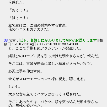
ら感じた。
「おぅっ！」
「はぅっ！」
立て続けに、ニ回の射精をする古泉。
俺のペニスもカチカチだ。
38
名前：
以下、名無しにかわりましてVIPがお送りします
[] 投
稿日：2010/11/14(日) 00:27:28.30 ID:tfKel41O0
と、ここで予期せぬアクシデントが発生した。
縄跳びのロープに足を引っ掛けた朝比奈さんが、転んだ。
そこには、古泉が懸命に出した精液が入ったバケツ。
必死に手を伸ばす俺。
全てがスローモーションの様に視え、聴こえる。
しかし。
大きな音を立ててバケツはひっくり返された。
そこにあったのは、バケツに頭を突っ込んだ朝比奈さん
の、無残な姿だった。