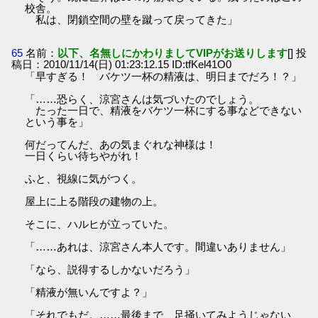
校舎。
私は、閉鎖空間の壁を蹴って戻ってきた」
65
名前：
以下、名無しにかわりましてVIPがお送りします
[] 投
稿日：2010/11/14(日) 01:23:12.15 ID:tfKel41O0
「早すぎる！ バケツ一杯の精液は、明日までだろ！？」
「……恐らく、涼宮さんは気づいたのでしょう。
たった一日で、精液をバケツ一杯にする事などできない
という事を」
何だってんだ、あの気まぐれな神様は！
一日くらい待ちやがれ！
ふと、視線に気がつく。
屋上に上る階段の建物の上。
そこに、ハルヒが立っていた。
「……あれは、涼宮さん本人です。間違いありません」
「なら、説得するしかないだろう」
「精液が無いんですよ？」
「それでもだ。……最後まで、足掻いてみようじゃない