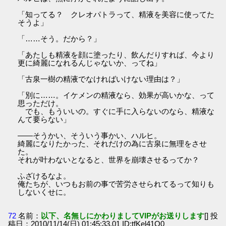
「知ってる？ クレオパトラって、精液を美容に使ってた
そうよ」
「……そう。だから？」
「あたしも精液を顔に塗ったり、飲んだりすれば、今より
更に綺麗になれるんじゃないか、ってね」
「古泉一樹の精液でなければいけない理由は？」
「別に……。イケメンの精液なら、効果が高いかな、って
思っただけ。
でも、もういいの。すぐに手に入らないのなら、精液な
んて要らない」
――そうかい、そういう事かい、ハルヒ。
綺麗になりたかった、それだけの為に古泉に無理をさせ
た。
それが叶わないとなると、世界を崩壊させるってか？
ふざけるなよ。
俺たちが、いつもお前の事で苦労させられてるって知りも
しないくせに。
72
名前：
以下、名無しにかわりましてVIPがお送りします
[] 投
稿日：2010/11/14(日) 01:45:33.01 ID:tfKel41O0