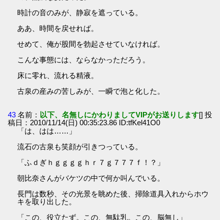
時計の音のみが、静寂を遮っている。
ああ、時間を戻せれば。
せめて、俺が股間を勃起させていなければ。
こんな事態には、ならなかっただろう。
床に零れ、流れる精液。
古泉の産みの苦しみが、一瞬で泡と化した。
43
名前：
以下、名無しにかわりましてVIPがお送りします
[] 投
稿日：2010/11/14(日) 00:35:23.86 ID:tfKel41O0
「は、はは……」
流石の古泉も笑顔が引きつっている。
「ふｄぎｈｇｇｇｇｈｒ７ｇ７７７ｆ！？」
朝比奈さんがバケツの中で何か叫んでいる。
長門は数秒、その光景を眺めた後、掃除道具入れからホウ
キを取り出した。
「この、役立たず。この、無駄乳。この、脳無し」