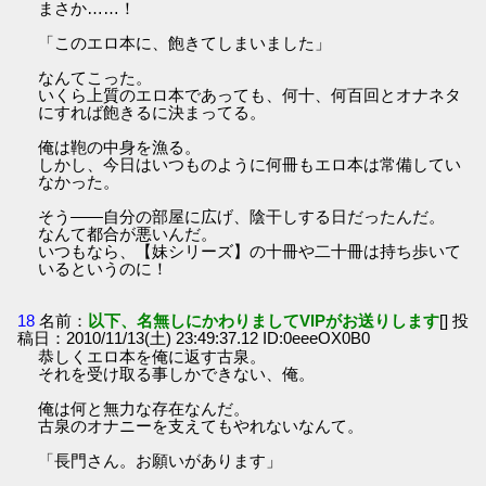
まさか……！
「このエロ本に、飽きてしまいました」
なんてこった。
いくら上質のエロ本であっても、何十、何百回とオナネタ
にすれば飽きるに決まってる。
俺は鞄の中身を漁る。
しかし、今日はいつものように何冊もエロ本は常備してい
なかった。
そう――自分の部屋に広げ、陰干しする日だったんだ。
なんて都合が悪いんだ。
いつもなら、【妹シリーズ】の十冊や二十冊は持ち歩いて
いるというのに！
18
名前：
以下、名無しにかわりましてVIPがお送りします
[] 投
稿日：2010/11/13(土) 23:49:37.12 ID:0eeeOX0B0
恭しくエロ本を俺に返す古泉。
それを受け取る事しかできない、俺。
俺は何と無力な存在なんだ。
古泉のオナニーを支えてもやれないなんて。
「長門さん。お願いがあります」