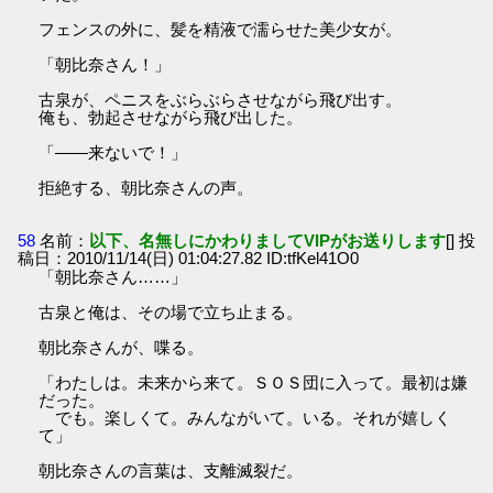
フェンスの外に、髪を精液で濡らせた美少女が。
「朝比奈さん！」
古泉が、ペニスをぶらぶらさせながら飛び出す。
俺も、勃起させながら飛び出した。
「――来ないで！」
拒絶する、朝比奈さんの声。
58
名前：
以下、名無しにかわりましてVIPがお送りします
[] 投
稿日：2010/11/14(日) 01:04:27.82 ID:tfKel41O0
「朝比奈さん……」
古泉と俺は、その場で立ち止まる。
朝比奈さんが、喋る。
「わたしは。未来から来て。ＳＯＳ団に入って。最初は嫌
だった。
でも。楽しくて。みんながいて。いる。それが嬉しく
て」
朝比奈さんの言葉は、支離滅裂だ。