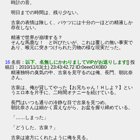
時計の音。
明日までの時間は、残り少ない。
古泉の表情は険しく、バケツには十分の一ほどの精液しか
存在しない。
精液で世界が崩壊する？
そんな馬鹿な！ と叫びたいが、これは覆しの無い事実で
あり、喉元に突きつけられた刃物の様な現実だった。
16
名前：
以下、名無しにかわりましてVIPがお送りします
[] 投
稿日：2010/11/13(土) 23:43:42.72 ID:0eeeOX0B0
精液独特の臭気の中、古泉を見守るのは俺、長門、朝比奈
さん。
古泉は、俺が貸してやった【お兄ちゃん！Ｈしよ？】とい
うエロ本を片手に、二時間オナニーを続けている。
長門はいつも通りの冷静な目で古泉を見つめ。
朝比奈さんは細かく震えながら、お盆を握り締めている。
「……しまった」
「どうした、古泉？」
古泉は途方にくれたように俺を見る。