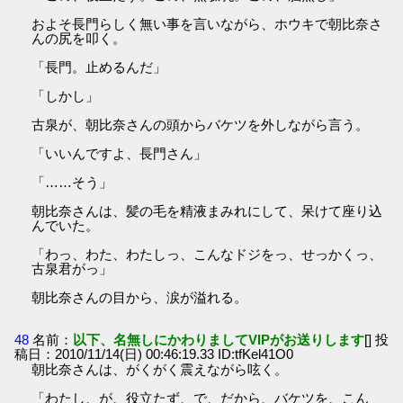
およそ長門らしく無い事を言いながら、ホウキで朝比奈さ
んの尻を叩く。
「長門。止めるんだ」
「しかし」
古泉が、朝比奈さんの頭からバケツを外しながら言う。
「いいんですよ、長門さん」
「……そう」
朝比奈さんは、髪の毛を精液まみれにして、呆けて座り込
んでいた。
「わっ、わた、わたしっ、こんなドジをっ、せっかくっ、
古泉君がっ」
朝比奈さんの目から、涙が溢れる。
48
名前：
以下、名無しにかわりましてVIPがお送りします
[] 投
稿日：2010/11/14(日) 00:46:19.33 ID:tfKel41O0
朝比奈さんは、がくがく震えながら呟く。
「わたし、が、役立たず、で、だから、バケツを、こん