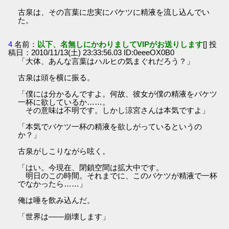
古泉は、その言葉に忠実にバケツに精液を流し込んでい
た。
4
名前：
以下、名無しにかわりましてVIPがお送りします
[] 投
稿日：2010/11/13(土) 23:33:56.03 ID:0eeeOX0B0
「大体、あんな言葉はハルヒの気まぐれだろう？」
古泉は頭を横に振る。
「僕には分かるんですよ。何故、彼女が僕の精液をバケツ
一杯に欲しているか……。
その意味は不明です。しかし涼宮さんは本気ですよ」
「本気でバケツ一杯の精液を欲しがっているというの
か？」
古泉がしこりながら呟く。
「はい。今現在、閉鎖空間は拡大中です。
明日のこの時間。それまでに、このバケツが精液で一杯
でなかったら……」
俺は唾を飲み込んだ。
「世界は――崩壊します」