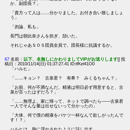
か、副団長？」
「貴方って人は……分かりました。お付き合い致しましょ
う」
「勿論、私も」
長門は朝比奈さんを担ぎ、頷いた。
それじゃあＳＯＳ団員全員で、団長様に抗議するか。
67
名前：
以下、名無しにかわりましてVIPがお送りします
[] 投
稿日：2010/11/14(日) 01:37:27.41 ID:tfKel41O0
「ハルヒ」
「……キョン？ 古泉君？ 有希？ みくるちゃん？」
「お前、何が不満なんだ。精液は明日必ず用意すると、古
泉が言ったはずだろ？」
「……無理よ。家に帰って、ネットで調べたら――古泉君
一人でそんな量は出せないって分かったの」
「大体、何で僕の精液をバケツ一杯なんて欲しがったんで
す！？」
ハルヒは、熱に浮かされたように話し出す。