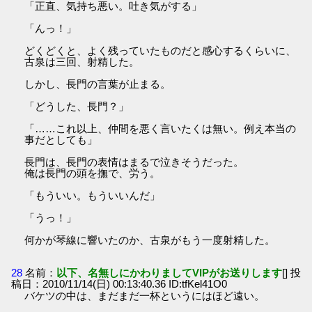
「正直、気持ち悪い。吐き気がする」
「んっ！」
どくどくと、よく残っていたものだと感心するくらいに、
古泉は三回、射精した。
しかし、長門の言葉が止まる。
「どうした、長門？」
「……これ以上、仲間を悪く言いたくは無い。例え本当の
事だとしても」
長門は、長門の表情はまるで泣きそうだった。
俺は長門の頭を撫で、労う。
「もういい。もういいんだ」
「うっ！」
何かが琴線に響いたのか、古泉がもう一度射精した。
28
名前：
以下、名無しにかわりましてVIPがお送りします
[] 投
稿日：2010/11/14(日) 00:13:40.36 ID:tfKel41O0
バケツの中は、まだまだ一杯というにはほど遠い。