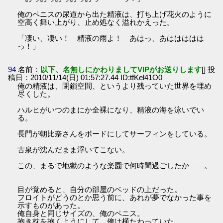
俺のペニスの尿道から出た精液は、打ち上げ花火のように
空高く舞い上がり、止め処なく溢れかえった。
「凄い、凄い！ 精液の雨よ！ あはっ、あははははは
っ！」
94
名前：
以下、名無しにかわりましてVIPがお送りします
[] 投
稿日：2010/11/14(日) 01:57:27.44 ID:tfKel41O0
俺の精液は、閉鎖空間、というより残っていた世界を埋め
尽くした。
ハルヒがいつのまにか全裸になり、精液の海を泳いでい
る。
長門が朝比奈さんをボードにしてサーフィンをしている。
古泉が沈んだまま浮いてこない。
この、まるで地獄のような楽園で何時間過ごしたか――。
目が覚めると、自分の部屋のベッドの上だった。
フロイトがどうのとか思う前に、あれが夢でなかった事を
示すものがあった。
俺自身と同じサイズの、俺のペニス。
抱き枕を抱くようにして、俺は横たわっていた。