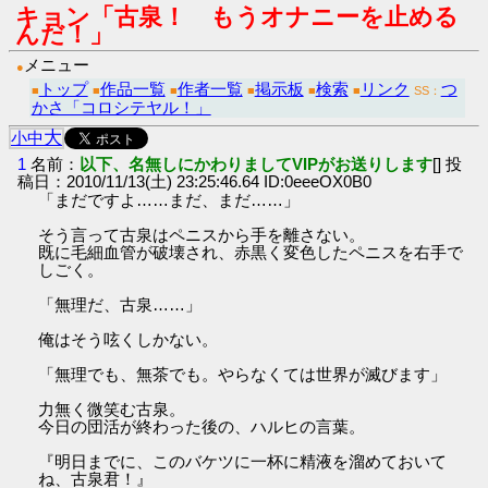
キョン「古泉！ もうオナニーを止める
んだ！」
メニュー
●
トップ
作品一覧
作者一覧
掲示板
検索
リンク
つ
■
■
■
■
■
■
SS：
かさ「コロシテヤル！」
大
小
中
1
名前：
以下、名無しにかわりましてVIPがお送りします
[] 投
稿日：2010/11/13(土) 23:25:46.64 ID:0eeeOX0B0
「まだですよ……まだ、まだ……」
そう言って古泉はペニスから手を離さない。
既に毛細血管が破壊され、赤黒く変色したペニスを右手で
しごく。
「無理だ、古泉……」
俺はそう呟くしかない。
「無理でも、無茶でも。やらなくては世界が滅びます」
力無く微笑む古泉。
今日の団活が終わった後の、ハルヒの言葉。
『明日までに、このバケツに一杯に精液を溜めておいて
ね、古泉君！』