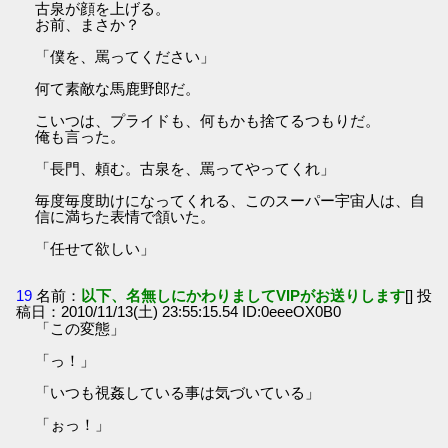
古泉が顔を上げる。
お前、まさか？
「僕を、罵ってください」
何て素敵な馬鹿野郎だ。
こいつは、プライドも、何もかも捨てるつもりだ。
俺も言った。
「長門、頼む。古泉を、罵ってやってくれ」
毎度毎度助けになってくれる、このスーパー宇宙人は、自
信に満ちた表情で頷いた。
「任せて欲しい」
19
名前：
以下、名無しにかわりましてVIPがお送りします
[] 投
稿日：2010/11/13(土) 23:55:15.54 ID:0eeeOX0B0
「この変態」
「っ！」
「いつも視姦している事は気づいている」
「ぉっ！」