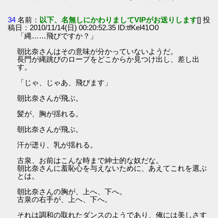
34
名前：
以下、名無しにかわりましてVIPがお送りします
[] 投
稿日：2010/11/14(日) 00:20:52.35 ID:tfKel41O0
「縄……飛びですか？」
朝比奈さんはその意味が分かっていないようだ。
長門が縄跳びのロープをどこからか見つけ出し、差し出
す。
「じゃ、じゃあ、飛びます」
朝比奈さんが飛ぶ。
髪が、胸が揺れる。
朝比奈さんが飛ぶ。
汗が迸り、乳が揺れる。
古泉、お前はこんな時まで紳士的な奴だな。
朝比奈さんに羞恥心を与えないために、あえてこれを選ぶ
とは。
朝比奈さんの胸が、上へ、下へ。
古泉の右手が、上へ、下へ。
それは調和の取れたダンスのようであり、俺には美しさす