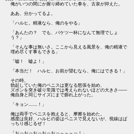
俺がいつの間にか握り締めていた拳を、古泉が抑えた。
ああ、分かってるよ。
「ハルヒ。精液なら、俺のをやる」
「あんたの？ でも、バケツ一杯になんて無理でしょ
う？」
「そんな事は無いさ。ここから見える風景を、俺の精液で
埋め尽くす事もできる」
「嘘！ 嘘よ！」
「本当だ！ ハルヒ、お前が望むなら、俺にはできる！」
その時。
勃起していた俺のペニスは更なる怒張を始め、
ズボンを突き破り常識では考えられないほどの大きさ――
俺自身と同じサイズにまで膨れ上がった。
「キョン……！」
俺は両手でペニスを抱えると、摩擦を始めた。
感度は良好、ハルヒの姿はペニスで見えないが、視線はば
っちり感じるぜ！
「おっおっおっおっおっ～～～っ！」