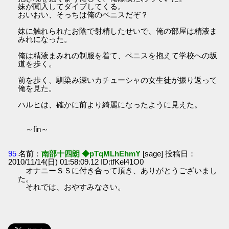
妹が闖入してダイブしてくる。
おいおい、そっちは俺のペニスだぞ？
妹に触れられたお陰で射精したせいで、俺の部屋は精液ま
みれになった。
俺は精液まみれの制服を着て、ペニスを抱えて学校への坂
道を歩く。
前を歩く、馴染み深いカチューシャの女生徒が振り返って
俺を見た。
ハルヒは、確かに前より綺麗になったように見えた。
～fin～
95
名前：
南部十四朗 ◆pTqMLhEhmY
[sage] 投稿日：
2010/11/14(日) 01:58:09.12 ID:tfKel41O0
オナニーＳＳに付き合って頂き、ありがとうございまし
た。
それでは、おやすみなさい。