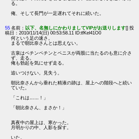
る。
俺、そして長門が一足遅れてそれに続いた。
55
名前：
以下、名無しにかわりましてVIPがお送りします
[] 投
稿日：2010/11/14(日) 00:53:58.11 ID:tfKel41O0
何という足の速さ。
まるで朝比奈さんとは思えない。
古泉はペチンペチンとペニスが両股に当たるのも意に介さ
ず、走る。
俺も勃起を気にせず走る。
追いつけない。見失う。
朝比奈さんから垂れた精液の跡は、屋上への階段へと続い
ていた。
「これは……！」
「朝比奈さん、まさか！」
真夜中の屋上は、寒かった。
月明かりの中、人影を探す。
いた。