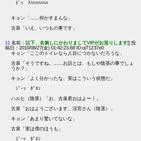
ﾄﾞｯ ｱﾊﾊﾊﾊﾊﾊﾊ
キョン「……何かすまんな」
古泉「いえ、いつもの事です」
11
名前：
以下、名無しにかわりましてVIPがお送りします
[] 投
稿日：2010/08/27(金) 01:42:23.68 ID:ojT1Z37e0
キョン「ここのトイレなら人目につかないだろうな」
古泉「そうですね。……お話とは、もしや陰茎の事でしょ
うか？」
キョン「よく分かったな。実はこういう状態だ」
ｼﾞｰｯ ﾎﾟﾛﾝ
ハルヒ（陰茎）「お、古泉君おはよー！」
古泉「おはようございます。涼宮さん（陰茎）」
キョン「あまり驚いてないな」
古泉「実は僕のほうも」
ｼﾞｰｯ ﾎﾟﾛﾝ