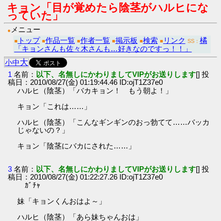
キョン「目が覚めたら陰茎がハルヒにな
っていた」
メニュー
●
トップ
作品一覧
作者一覧
掲示板
検索
リンク
橘
■
■
■
■
■
■
SS：
「キョンさんも佐々木さんも…好きなのですっ！！」
大
小
中
1
名前：
以下、名無しにかわりましてVIPがお送りします
[] 投
稿日：2010/08/27(金) 01:19:44.46 ID:ojT1Z37e0
ハルヒ（陰茎）「バカキョン！ もう朝よ！」
キョン「これは……」
ハルヒ（陰茎）「こんなギンギンのおっ勃てて……バッカ
じゃないの？」
キョン「陰茎にバカにされた……」
3
名前：
以下、名無しにかわりましてVIPがお送りします
[] 投
稿日：2010/08/27(金) 01:22:27.26 ID:ojT1Z37e0
ｶﾞﾁｬ
妹「キョンくんおはよ～」
ハルヒ（陰茎）「あら妹ちゃんおは」