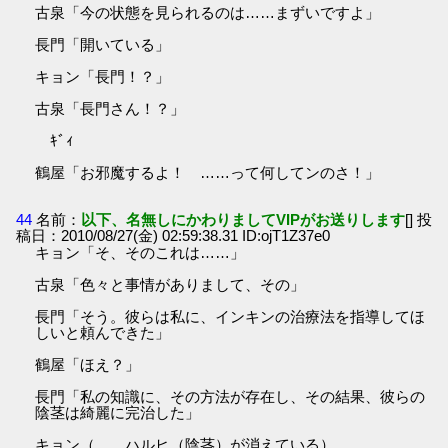
古泉「今の状態を見られるのは……まずいですよ」
長門「開いている」
キョン「長門！？」
古泉「長門さん！？」
ｷﾞｨ
鶴屋「お邪魔するよ！ ……って何してンのさ！」
44
名前：
以下、名無しにかわりましてVIPがお送りします
[] 投
稿日：2010/08/27(金) 02:59:38.31 ID:ojT1Z37e0
キョン「そ、そのこれは……」
古泉「色々と事情がありまして、その」
長門「そう。彼らは私に、インキンの治療法を指導してほ
しいと頼んできた」
鶴屋「ほえ？」
長門「私の知識に、その方法が存在し、その結果、彼らの
陰茎は綺麗に完治した」
キョン（……ハルヒ（陰茎）が消えている）