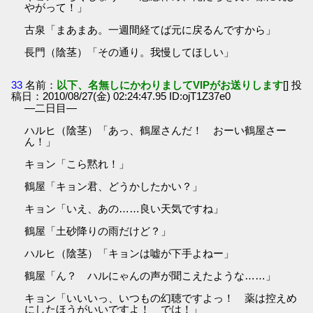
やがって！」
古泉「まあまあ。一週間経てば元に戻るんですから」
長門（陰茎）「その通り。我慢してほしい」
33
名前：
以下、名無しにかわりましてVIPがお送りします
[] 投
稿日：2010/08/27(金) 02:24:47.95 ID:ojT1Z37e0
―二日目―
ハルヒ（陰茎）「あっ、鶴屋さんだ！ おーい鶴屋さー
ん！」
キョン「こら黙れ！」
鶴屋「キョン君、どうかしたかい？」
キョン「いえ、あの……良い天気ですね」
鶴屋「土砂降りの雨だけど？」
ハルヒ（陰茎）「キョンは嘘が下手よねー」
鶴屋「ん？ ハルにゃんの声が聞こえたような……」
キョン「いいいっ、いつもの幻聴ですよっ！ 薬は控えめ
にしたほうがいいですよ！ では！」