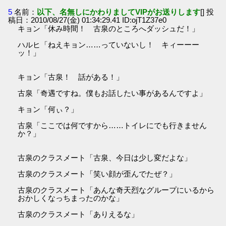
5
名前：
以下、名無しにかわりましてVIPがお送りします
[] 投
稿日：2010/08/27(金) 01:34:29.41 ID:ojT1Z37e0
キョン「休み時間！ 古泉のところへダッシュだ！」
ハルヒ「ねえキョン……っていないし！ キィーーー
ッ！」
キョン「古泉！ 話がある！」
古泉「奇遇ですね。僕もお話したい事があるんですよ」
キョン「何ぃ？」
古泉「ここでは何ですから……トイレにでも行きません
か？」
古泉のクラスメート「古泉、今日は少し変だよな」
古泉のクラスメート「笑い顔が歪んでたぜ？」
古泉のクラスメート「あんな奇天烈なグループにいるから
おかしくなっちまったのかな」
古泉のクラスメート「ありえるな」