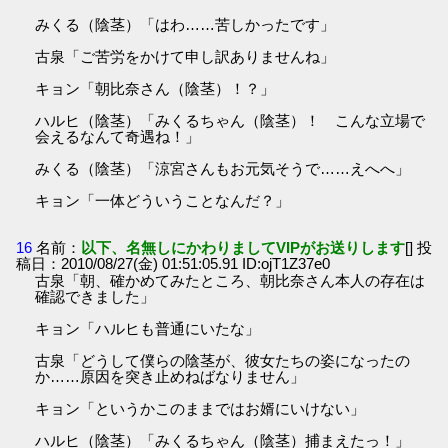
みくる（陰茎）「はわ……苦しかったです」
古泉「ご苦労をかけて申し訳ありませんね」
キョン「朝比奈さん（陰茎）！？」
ハルヒ（陰茎）「みくるちゃん（陰茎）！ こんな立場で
会えるなんて奇遇ね！」
みくる（陰茎）「涼宮さんもお元気そうで……えへへ」
キョン「一体どういうことなんだ？」
16
名前：
以下、名無しにかわりましてVIPがお送りします
[] 投
稿日：2010/08/27(金) 01:51:05.91 ID:ojT1Z37e0
古泉「朝、確かめてみたところ、朝比奈さん本人の存在は
確認できました」
キョン「ハルヒも普通にいたな」
古泉「どうして僕らの陰茎が、彼女たちの姿になったの
か……原因を突き止めねばなりません」
キョン「というかこのままではお婿にいけない」
ハルヒ（陰茎）「みくるちゃん（陰茎）捕まえたっ！」