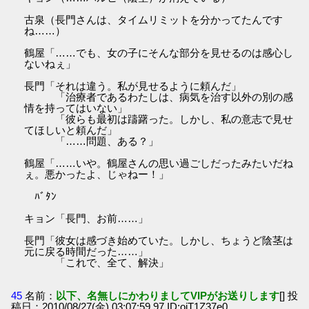
古泉（長門さんは、タイムリミットを分かってたんです
ね……）
鶴屋「……でも、女の子にそんな部分を見せるのは感心し
ないねぇ」
長門「それは違う。私が見せるように頼んだ」
「治療者であるわたしは、病気を治す以外の別の感
情を持ってはいない」
「彼らも最初は躊躇った。しかし、私の意志で見せ
てほしいと頼んだ」
「……問題、ある？」
鶴屋「……いや。鶴屋さんの思い過ごしだったみたいだね
ぇ。悪かったよ、じゃねー！」
ﾊﾞﾀﾝ
キョン「長門、お前……」
長門「彼女は感づき始めていた。しかし、ちょうど陰茎は
元に戻る時間だった……」
「これで、全て、解決」
45
名前：
以下、名無しにかわりましてVIPがお送りします
[] 投
稿日：2010/08/27(金) 03:07:59.97 ID:ojT1Z37e0