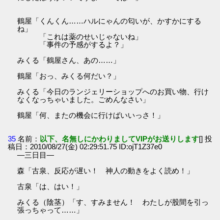
鶴屋「くんくん……ハルにゃんの匂いが、かすかにする
ね」
「これは薬のせいじゃないね」
「事件の予感がするよ？」
みくる「鶴屋さん、あの……」
鶴屋「おっ、みくる何だい？」
みくる「今日のランジェリーショップへのお買い物、行け
なくなっちゃいました。ごめんなさい」
鶴屋「何、またの機会に行けばいいっさ！」
35
名前：
以下、名無しにかわりましてVIPがお送りします
[] 投
稿日：2010/08/27(金) 02:29:51.75 ID:ojT1Z37e0
―三日目―
森「古泉、反応が遅い！ 神人の動きをよく読め！」
古泉「は、はい！」
みくる（陰茎）「す、すみません！ わたしが股間を引っ
張っちゃって……」