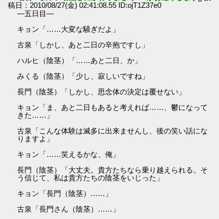
稿日：2010/08/27(金) 02:41:08.55 ID:ojT1Z37e0
―五日目―
キョン「……大変な騒ぎだよ」
古泉「しかし、あと二日の辛抱ですし」
ハルヒ（陰茎）「……あと二日、か」
みくる（陰茎）「少し、寂しいですね」
長門（陰茎）「しかし、思念体の決定は覆せない」
キョン「ま、あと二日もあると考えれば……、鬱になって
きた……」
古泉「こんな体験は滅多に出来ませんし、後の笑い話にな
りますよ」
キョン「……笑えるかな、俺」
長門（陰茎）「大丈夫。貴方たちなら乗り越えられる。そ
う信じて、私は貴方たちの陰茎をいじった」
キョン「長門（陰茎）……」
古泉「長門さん（陰茎）……」