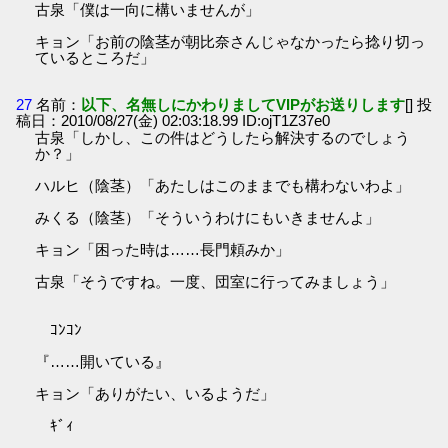
古泉「僕は一向に構いませんが」
キョン「お前の陰茎が朝比奈さんじゃなかったら捻り切っ
ているところだ」
27
名前：
以下、名無しにかわりましてVIPがお送りします
[] 投
稿日：2010/08/27(金) 02:03:18.99 ID:ojT1Z37e0
古泉「しかし、この件はどうしたら解決するのでしょう
か？」
ハルヒ（陰茎）「あたしはこのままでも構わないわよ」
みくる（陰茎）「そういうわけにもいきませんよ」
キョン「困った時は……長門頼みか」
古泉「そうですね。一度、団室に行ってみましょう」
ｺﾝｺﾝ
『……開いている』
キョン「ありがたい、いるようだ」
ｷﾞｨ