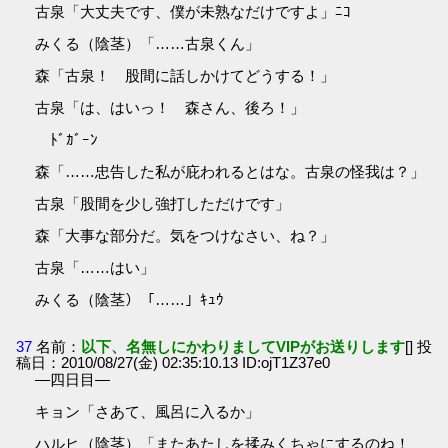
古泉「大丈夫です、僕が未熟なだけですよ」ﾆｺ
みくる（陰茎）「……古泉くん」
森「古泉！ 股間に話しかけてどうする！」
古泉「は、はいっ！ 森さん、後ろ！」
ﾄﾞｶﾞｰﾝ
森「……忠告した私が庇われるとはな。古泉の怪我は？」
古泉「股間を少し強打しただけです」
森「大事な部分だ。気をつけなさい、ね？」
古泉「……はい」
みくる（陰茎）「……」ｷｭｳ
37
名前：
以下、名無しにかわりましてVIPがお送りします
[] 投
稿日：2010/08/27(金) 02:35:10.13 ID:ojT1Z37e0
―四日目―
キョン「さあて、風呂に入るか」
ハルヒ（陰茎）「またあたしを揉みくちゃにするのね！