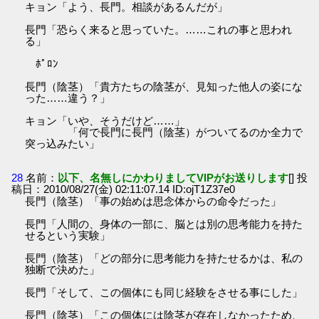
キョン「よう、長門。相談があるんだが」
長門「恐らく来ると思っていた。……これの事と思われ
る」
ﾎﾟﾛﾝ
長門（陰茎）「貴方たちの陰茎が、見知った他人の姿にな
った……違う？」
キョン「いや、そうだけど……」
「何で長門に長門（陰茎）がついてるのか全力で
突っ込みたい」
28
名前：
以下、名無しにかわりましてVIPがお送りします
[] 投
稿日：2010/08/27(金) 02:11:07.14 ID:ojT1Z37e0
長門（陰茎）「事の始めは思念体からの命令だった」
長門「人間の、身体の一部に、脳とは別の思考能力を持た
せるという実験」
長門（陰茎）「どの部分に思考能力を持たせるかは、私の
独断で決めた」
長門「そして、この個体にも同じ経験をさせる事にした」
長門（陰茎）「この個体には陰茎が存在しなかったため、