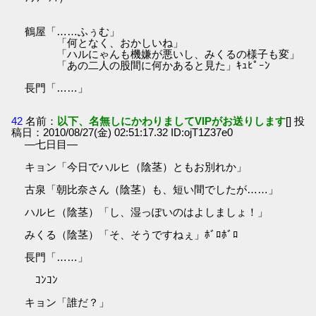
鶴屋「……ふぅむ」
「何となく、おかしいね」
「ハルにゃんも機嫌が悪いし、みくるの様子も変」
「あの二人の股間に何かあると見た」ｷｭﾋﾟｰﾝ
長門「……」
42
名前：
以下、名無しにかわりましてVIPがお送りします
[] 投
稿日：2010/08/27(金) 02:51:17.32 ID:ojT1Z37e0
―七日目―
キョン「今日でハルヒ（陰茎）ともお別れか」
古泉「朝比奈さん（陰茎）も、短い間でしたが……」
ハルヒ（陰茎）「し、湿っぽいのはよしましょ！」
みくる（陰茎）「そ、そうですねぇ」ﾎﾞﾛﾎﾞﾛ
長門「……」
ｺﾝｺﾝ
キョン「誰だ？」