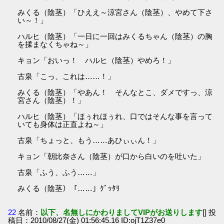
みくる（陰茎）「ひええ～涼宮さん（陰茎）、やめて下さ
い～！」
ハルヒ（陰茎）「一日に一回はみくるちゃん（陰茎）の胸
を揉まなくちゃね～」
キョン「おいっ！ ハルヒ（陰茎）やめろ！」
古泉「こっ、これは……！」
みくる（陰茎）「やあん！ そんなとこ、ダメですっ、涼
宮さん（陰茎）！」
ハルヒ（陰茎）「ほぅれほぅれ、口ではそんな事を言って
いても身体は正直よね～」
古泉「ちょっと、もう……あひぃぃん！」
キョン「朝比奈さん（陰茎）が口から白いのを吐いた」
古泉「ふう、ふう……」
みくる（陰茎）「……」ｸﾞｯﾀﾘ
22
名前：
以下、名無しにかわりましてVIPがお送りします
[] 投
稿日：2010/08/27(金) 01:56:45.16 ID:ojT1Z37e0