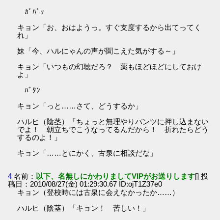
ｶﾞﾊﾞｯ
キョン「お、おはようっ。すぐ支度するから出てってく
れ」
妹「今、ハルにゃんの声が聞こえた気がする～」
キョン「いつもの幻聴だろ？ 薬もほどほどにしておけ
よ」
ﾊﾞﾀﾝ
キョン「っと……さて、どうするか」
ハルヒ（陰茎）「ちょっと無理やりパンツに押し込まない
でよ！ 朝立ちでこうなってるんだから！ 折れたらどう
するのよ！」
キョン「……とにかく、古泉に相談だな」
4
名前：
以下、名無しにかわりましてVIPがお送りします
[] 投
稿日：2010/08/27(金) 01:29:30.67 ID:ojT1Z37e0
キョン（登校時には古泉に会えなかったか……）
ハルヒ（陰茎）「キョン！ 苦しい！」