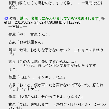
長門（喋らなくて済むのは、すごく楽。……一週間は短す
ぎた）
40
名前：
以下、名無しにかわりましてVIPがお送りします
[] 投
稿日：2010/08/27(金) 02:47:30.88 ID:ojT1Z37e0
―六日目―
鶴屋「や！ 古泉くん！」
古泉「おや鶴屋さん」
鶴屋「最近、おかしな事はないかい？ 主にキョン君絡み
で」
古泉（この人は感が鋭いですからね……）
「どうも、彼はインキンで股間が痒いそうです
よ？」
鶴屋「ほほう……インキン、ねえ」
古泉「おっと、僕が言ったと言わないで下さいね。怒られ
てしまいますから」
鶴屋「お姉さんは、分かってるよ。うんうん」
古泉「では、失礼します」（ﾂﾙﾔｻﾝﾆｱｲｻﾂｼﾀｲﾃﾞｽ～ ｶﾝﾍﾞﾝｼ
ﾃｸﾀﾞｻｲ）