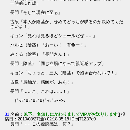
一時的に作成」
長門「そして現在に至る」
古泉「本人か陰茎か、せめてどっちが喋るのか決めてくだ
さいよ！」
キョン「見れば見るほどシュールだぜ……」
ハルヒ（陰茎）「おーい！ 有希ー！」
みくる（陰茎）「長門さん！」
長門（陰茎）「同じ立場になって親近感アップ」
キョン「ちょっと、三人（陰茎）で抱き合わないで！」
古泉「感触が、感触が、ああ！」
長門「……こ、これは……！」
ﾄﾞｯﾋﾟﾙﾋﾟﾙﾋﾟﾙﾄﾞｯﾋﾞｭｰｰﾝｯ
31
名前：
以下、名無しにかわりましてVIPがお送りします
[] 投
稿日：2010/08/27(金) 02:18:05.19 ID:ojT1Z37e0
長門「……この虚脱感は、何？」