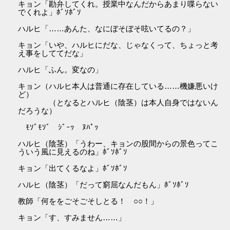
キョン「勘弁してくれ。授業中なんだからあまり喋らない
でくれよ」ﾎﾞｿﾎﾞｿ
ハルヒ「……あんた、なにぼそぼそ呟いてるの？」
キョン「いや、ハルヒにだな、じゃなくって、ちょっと考
え事をしててだな」
ハルヒ「ふん。変なの」
キョン（ハルヒ本人は普通に存在している……機嫌悪いけ
ど）
（となるとハルヒ（陰茎）は本人自身ではないん
だろうな）
ﾓｿﾞﾓｿﾞ ｼﾞｰｯ ﾇﾊﾟｯ
ハルヒ（陰茎）「うわー、キョンの股間からの景色ってこ
ういう風に見えるのね」ﾎﾞｿﾎﾞｿ
キョン「出てくるなよ」ﾎﾞｿﾎﾞｿ
ハルヒ（陰茎）「だって窮屈なんだもん」ﾎﾞｿﾎﾞｿ
教師「何ををごそごそしとる！ ○○！」
キョン「す、すみません……」