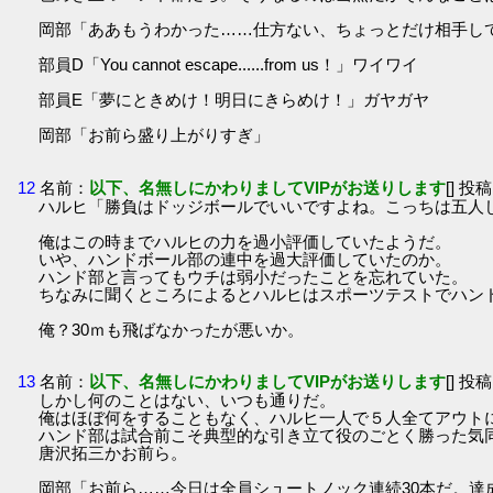
岡部「ああもうわかった……仕方ない、ちょっとだけ相手し
部員D「You cannot escape......from us！」ワイワイ
部員E「夢にときめけ！明日にきらめけ！」ガヤガヤ
岡部「お前ら盛り上がりすぎ」
12
名前：
以下、名無しにかわりましてVIPがお送りします
[] 投稿
ハルヒ「勝負はドッジボールでいいですよね。こっちは五人
俺はこの時までハルヒの力を過小評価していたようだ。
いや、ハンドボール部の連中を過大評価していたのか。
ハンド部と言ってもウチは弱小だったことを忘れていた。
ちなみに聞くところによるとハルヒはスポーツテストでハンド
俺？30ｍも飛ばなかったが悪いか。
13
名前：
以下、名無しにかわりましてVIPがお送りします
[] 投稿
しかし何のことはない、いつも通りだ。
俺はほぼ何をすることもなく、ハルヒ一人で５人全てアウト
ハンド部は試合前こそ典型的な引き立て役のごとく勝った気
唐沢拓三かお前ら。
岡部「お前ら……今日は全員シュートノック連続30本だ。達