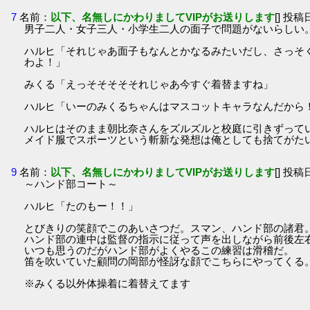
7
名前：
以下、名無しにかわりましてVIPがお送りします
[] 投稿日
男子二人・女子三人・小学生二人の面子で問題がないらしい
ハルヒ「それじゃあ面子もなんとかなるみたいだし、さっそ
わよ！」
みくる「えっそそそそそれじゃあ今すぐ着替ますね」
ハルヒ「いーのみくるちゃんはマスコットキャラなんだから
ハルヒはそのまま朝比奈さんをズルズルと校庭に引きずって
メイド服でスポーツという斬新な発想は俺としても捨てがた
9
名前：
以下、名無しにかわりましてVIPがお送りします
[] 投稿日
～ハンド部コート～
ハルヒ「たのもー！！」
とびきりの笑顔でこのあいさつだ。スマン、ハンド部の諸君
ハンド部の連中は監督の指示に従って声を出しながら前後左
いつも思うのだがハンド部がよくやるこの練習は滑稽だ。
笛を吹いていた顧問の岡部が怪訝な顔でこちらにやってくる
※みくる以外体操着に着替えてます