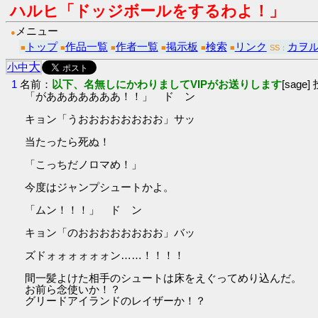
ハルヒ「ドッジボールをするわよ！」
メニュー
●
トップ
作品一覧
作者一覧
掲示板
検索
リンク
カヲ
■
■
■
■
■
■
SS：
大
小
中
1
名前：
以下、名無しにかわりましてVIPがお送りします
[sage]
「があああああああ！！」 ド ン
キョン「うおおおおおおおお」サッ
当たったら死ぬ！
「こっちだノロマめ！」
今度はジャンプシュートかよ。
「ムン！！！」 ド ン
キョン「のおおおおおおおお」バッ
ズドォォォォォォン……！！！！
間一髪よけた相手のシュートは床をえぐってめり込んだ。
お前ら念使いか！？
グリードアイランドのレイザーか！？