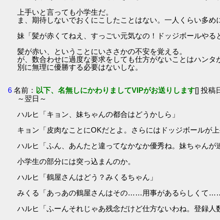
上手いと言っても小学生だ。
ま、期待しないでおくにこしたことはない。一人くらい多め
妹「髪が赤くてねえ、すっごい元気なの！ドッジボールやる
髪が赤い、ということにいささかの不安を覚える。
が、数合わせに過度な要求をしても仕方がないことはハンタ
別に無理に優勝する必要はないしな。
6
名前：
以下、名無しにかわりましてVIPがお送りします
[] 投稿日
～翌日～
ハルヒ「キョン、妹ちゃんの都合はどうかしら」
キョン「皮肉なことにOKだとよ。さらにはドッジボールが
ハルヒ「ふん、あんたと違ってなかなか優秀ね。妹ちゃんが
小学生の部分には突っ込まんのか。
ハルヒ「鶴屋さんはどう？みくるちゃん」
みくる「あっあの鶴屋さんはその……用事があるらしくて…
ハルヒ「ふーんそれじゃあ残念だけど仕方ないわね。登録人