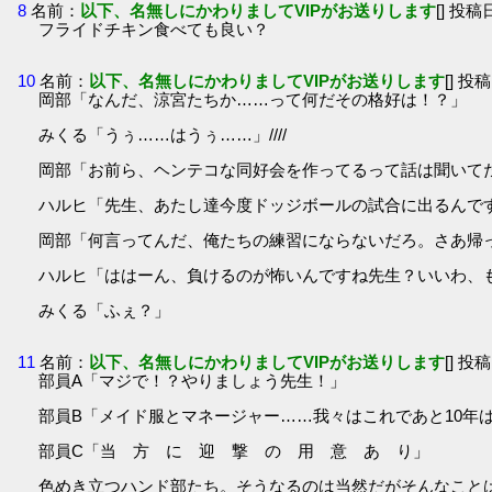
8
名前：
以下、名無しにかわりましてVIPがお送りします
[] 投稿日
フライドチキン食べても良い？
10
名前：
以下、名無しにかわりましてVIPがお送りします
[] 投稿
岡部「なんだ、涼宮たちか……って何だその格好は！？」
みくる「うぅ……はうぅ……」////
岡部「お前ら、ヘンテコな同好会を作ってるって話は聞いて
ハルヒ「先生、あたし達今度ドッジボールの試合に出るんで
岡部「何言ってんだ、俺たちの練習にならないだろ。さあ帰
ハルヒ「ははーん、負けるのが怖いんですね先生？いいわ、
みくる「ふぇ？」
11
名前：
以下、名無しにかわりましてVIPがお送りします
[] 投稿
部員A「マジで！？やりましょう先生！」
部員B「メイド服とマネージャー……我々はこれであと10年
部員C「当 方 に 迎 撃 の 用 意 あ り」
色めき立つハンド部たち。そうなるのは当然だがそんなこと