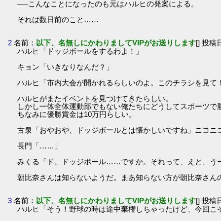
──こんなことになったのも元はハルヒの発案による。
それは数日前のこと……
2
名前：
以下、名無しにかわりましてVIPがお送りします
[] 投稿日
ハルヒ「ドッジボールをするわよ！」
キョン「いきなりなんだ？」
ハルヒ「市内大会が開かれるらしいのよ。このチラシを見て
ハルヒがまたイベントを見つけてきたらしい。
しかし一体全体運動部でもない俺たちにどうしてスポーツで
ちなみに優勝賞金は10万円らしい。
古泉「おやおや、ドッジボールとは懐かしいですね」ニコニ
長門「……」
みくる「ド、ドッジボール……ですか。それって、えと、う
朝比奈さんは知らないようだ。まあ知らない方が朝比奈さん
3
名前：
以下、名無しにかわりましてVIPがお送りします
[] 投稿日
ハルヒ「そう！野球の時は途中棄権しちゃったけど、今回こ