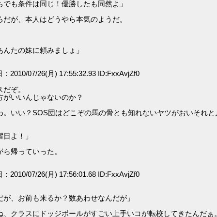
ちでも条件は同じ！優勝したも同然よ」
ろだが、本人はどうやら本気のようだ。
あんたの妹に頼みましょ」
：2010/07/26(月) 17:55:32.93 ID:FxxAvjZf0
スだぞ。
方がいいんじゃないのか？
わ。いい？SOS団はどこぞの馬の骨とも知れないヤツがおいそれ
曜日よ！」
がら帰っていった。
：2010/07/26(月) 17:56:01.68 ID:FxxAvjZf0
だが、お前も来るか？数あわせなんだが」
ね、クラスにドッジボールがすごい上手いコが転校してきたんだぁ