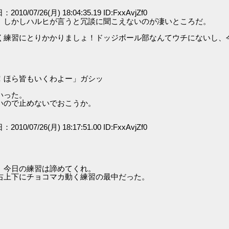
：2010/07/26(月) 18:04:35.19 ID:FxxAvjZf0
。しかしハルヒが言うと冗談に聞こえないのが凄いところだ。
く練習にとりかかりましょ！ドッジボール部なんてウチにないし、
！ほら皆もいくわよー」ガシッ
いった。
いので止めないでおこうか。
：2010/07/26(月) 18:17:51.00 ID:FxxAvjZf0
。今日の練習は諦めてくれ。
右上下にチョコマカ動く練習の最中だった。
。