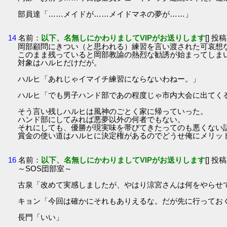
部員達「……メイドが……メイドマネの夢が……」
14
名前：
以下、名無しにかわりましてVIPがお送りします
[] 投稿
岡部顧問にきつい（と思われる）練習を言い渡された可哀想
このまま残っていると岡部教諭の熱烈な勧誘が始まってしま
対象はハルヒだけだが。
ハルヒ「あれじゃイマイチ練習にならないわねー。」
ハルヒ「でも男子ハンド部であの程度じゃ市内大会に出てく
そう言い残しハルヒは風神のごとく家に帰っていった。
ハンド部にしてみれば悪夢以外の何者でもない。
それにしても、優勝が現実味を帯びてきたってのも悪くない
賞金の使い道はハルヒに決定権があるのでどうせ俺にメリッ
16
名前：
以下、名無しにかわりましてVIPがお送りします
[] 投稿
～SOS団部室～
古泉「改めて実感しましたが、やはり涼宮さんは何をやらせ
キョン「今回は確かにそれもありえるな。だが先に行ってお
長門「いい」