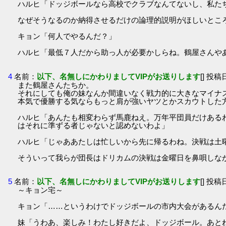
ハルヒ「ドッジボールなら高校でクラブなんてないし、私た
なぜそうなるのか納得させるだけの論理的説明がほしいとこ
キョン「何人でやるんだ？」
ハルヒ「最低７人だから助っ人が必要かしらね。鶴屋さんや
4
名前：
以下、名無しにかわりましてVIPがお送りします
[] 投稿日
また鶴屋さんたちか。
それにしても俺の妹なんか間違いなく戦力的に大きなマイナ
本気で優勝する気ならもっと肩が強いヤツとかスカウトした
ハルヒ「あんたも相変わらず馬鹿ねえ。万年平団員だけある
はそれに準ずる者じゃないと認めないわよ」
ハルヒ「じゃああたしは忙しいから先に帰るわね。決戦は土
そういって我らが団長はドリカムの決戦は金曜日を鼻唄しな
5
名前：
以下、名無しにかわりましてVIPがお送りします
[] 投稿日
～キョン宅～
キョン「……というわけでドッジボールの市内大会があるん
妹「うわあ、楽しみ！わたし好きだよ、ドッジボール。あと