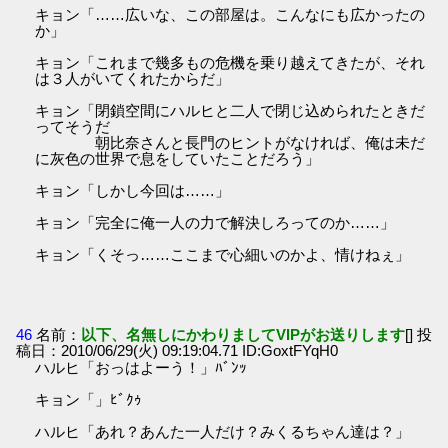
キョン「……広いな、この部屋は。こんなにも広かったの
か」
キョン「これまで幾多もの危機を乗り越えてきたが、それ
は３人がいてくれたからだ」
キョン「閉鎖空間にハルヒと二人で閉じ込められたときだ
ってそうだ
朝比奈さんと長門のヒントがなければ、俺は未だ
に灰色の世界で息をしていたことだろう」
キョン「しかし今回は……」
キョン「完全に俺一人の力で解決しろってのか……」
キョン「くそっ……ここまで心細いのかよ、情けねぇ」
46
名前：
以下、名無しにかわりましてVIPがお送りします
[] 投
稿日：2010/06/29(火) 09:19:04.71 ID:GoxtFYqH0
ハルヒ「おっはよーう！」ﾊﾞﾝｯ
キョン「」ﾋﾞｸｩ
ハルヒ「あれ？あんた一人だけ？みくるちゃん達は？」