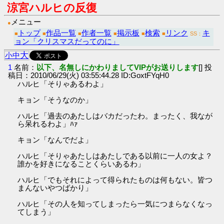
涼宮ハルヒの反復
メニュー
●
トップ
作品一覧
作者一覧
掲示板
検索
リンク
キ
■
■
■
■
■
■
SS：
ョン「クリスマスだってのに」
大
小
中
1
名前：
以下、名無しにかわりましてVIPがお送りします
[] 投
稿日：2010/06/29(火) 03:55:44.28 ID:GoxtFYqH0
ハルヒ「そりゃあるわよ」
キョン「そうなのか」
ハルヒ「過去のあたしはバカだったわ。まったく、我なが
ら呆れるわよ」ﾊｧ
キョン「なんでだよ」
ハルヒ「そりゃあたしはあたしである以前に一人の女よ？
誰かを好きになることくらいあるわ」
ハルヒ「でもそれによって得られたものは何もない。皆つ
まんないやつばかり」
ハルヒ「その人を知ってしまったら一気につまらなくなっ
てしまう」