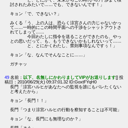
討されたみたいで……でも、できないんです！」
キョン「で、できない？」
みくる「う、上の人は、恐らく涼宮さんの力じゃないかっ
て……一時的にこの時間平面への干渉をシャットアウトさ
れてしまって……
今回わたしに指令を送ることができたのも、やっ
との思いだって、も、もうできないかもしれないって……
と、とにかくわたし、禁則事項なんですぅ！」
キョン「な、なんでそんなことに……」
ガチャッ
49
名前：
以下、名無しにかわりましてVIPがお送りします
[] 投
稿日：2010/06/29(火) 09:37:01.32 ID:GoxtFYqH0
長門「涼宮ハルヒがあなたへの監視を誰にもバレたくない
と考えたから」
キョン「長門！！」
長門「つまり涼宮ハルヒの行動を察知することは不可能」
キョン「な、長門にも無理なのか？」
長門「そう」