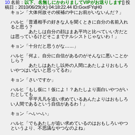
10
名前：
以下、名無しにかわりましてVIPがお送りします
[] 投
稿日：2010/06/29(火) 04:18:22.44 ID:GoxtFYqH0
キョン「大体何故その候補の中にお前がいないんだ？」
ハルヒ「普通相手の好きな人を聞くときに自分の名前入れ
ると思う？
あたしは自分の顔はまあ平均と比べていい方だと
は思っているけどそこまでナルシストじゃないわ！」
キョン「十分だと思うがな……」
ハルヒ「何よ。自分に自信があるのがそんなに悪いことか
しら？
あたしはあたし以外の人間にあたしよりおもしろ
いやつはいないと思ってるわ」
キョン「さいですか」
ハルヒ「もし仮に！仮によ！？あたしより面白いやつがい
たとしても
平平凡凡を追い求めているあんたよりはおもしろ
い人間であるという自信があるわ！」
キョン「へいへい」
ハルヒ「でもあたしが追い求めているのはおもしろいやつ
というより、不思議なやつなのよね」