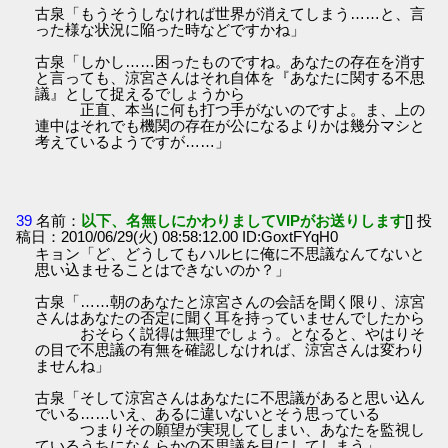
古泉「もうそうしなければ世界が消えてしまう……と、言
った様な状況に陥った時などですかね」
古泉「しかし……困ったものですね。あなたの存在を消す
と言っても、涼宮さんはそれ自体を『あなたに関する不思
議』として捉えるでしょうから
正直、本当に何も打つ手がないのですよ。ま、上の
連中はそれでも機関の存在が公になるよりかは幾分マシと
考えているようですが……」
39
名前：
以下、名無しにかわりましてVIPがお送りします
[] 投
稿日：2010/06/29(火) 08:58:12.00 ID:GoxtFYqH0
キョン「ど、どうしてもハルヒに俺に不思議なんてないと
思い込ませることはできないのか？」
古泉「……朝のあなたと涼宮さんの会話を聞く限り、涼宮
さんはあなたの否定に聞く耳を持っていませんでしたから
おそらく説得は無理でしょう。となると、やはりそ
の目で不思議の有無を確認しなければ、涼宮さんは変わり
ませんね」
古泉「そして涼宮さんはあなたに不思議があると思い込ん
でいる……いえ、あるに違いないとそう思っている
つまりその願望が実現してしまい、あなたを監視し
ているうちになんらかの不思議を目にしてしまう」