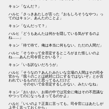
キョン「なんだ？」
ハルヒ「さっきあたしが言った『おもしろそうなやつ』っ
てのはキョン、あんたのことよ」
キョン「なんだって？」
ハルヒ「どうもあんたは何かを隠している気がするのよ
ね……」
キョン「待て待て。俺は本当に何もない。ただの人間だ」
ハルヒ「そうやって全否定するところがまた怪しいのよ
ね……あんた司令官とかいる？」
キョン「いる訳ないだろうが」
ハルヒ「そうなの？あんたみたいな立場の人間はその司令
官から『我々のことは絶対に口にするではないぞ』とか言
われているものだと思ってるんだけど
そのせいで全否定するしかない、みたいなね」
キョン「おいおい、お前の中では完全に俺はその不思議な
やつってのになっちまってるのかよ」
ハルヒ「いいのよ？正直に言っても。司令官にはあたしが
上手く言っておくから」