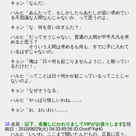
キョン「なんだ」
ハルヒ「あんたって、もしかしたらあたしが追い求めてい
る不思議な人間なんじゃないか、って思うのよ」
キョン「な、何を言い出すんだ？」
ハルヒ「だってそうじゃない。普通の人間が平平凡凡を求
めると思う？
そういう人間は求めるも何も、すでに手に入れて
いるはずじゃないの」
キョン「俺は「日々何も起こりませんように」と願ってい
るだけだ！」
ハルヒ「ってことは日々何かが起こっているってことじゃ
ないのよ」
キョン「なぜそうなる」
ハルヒ「やっぱり怪しいわね……」
キョン「お、おいおい……」
16
名前：
以下、名無しにかわりましてVIPがお送りします
[] 投
稿日：2010/06/29(火) 04:33:49.56 ID:GoxtFYqH0
ハルヒ「いいわ。ここまで聞いたんだもの。正直に言う」