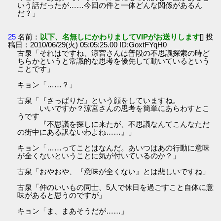
いう話だったが……今回の件と一体どんな関係があるん
だ？」
25
名前：
以下、名無しにかわりましてVIPがお送りします
[] 投
稿日：2010/06/29(火) 05:05:25.00 ID:GoxtFYqH0
古泉「それはですね、涼宮さんは普段の不思議探索の時ど
ちらかというと常識的な思考を優先して動いているという
ことです」
キョン「……？」
古泉「『さっぱりだ』という顔をしていますね。
いいですか？涼宮さんの思考を簡単にあらわすとこ
うです
『不思議を探しに来たが、不思議なんてこんなただ
の街中にある訳ないわよね……』」
キョン「……ってことはなんだ。あいつはあの行動に意味
が全くないということに気が付いているのか？」
古泉「おやおや、『意味が全くない』とは悲しいですね」
古泉「仲のいいもの同士、5人で休日を過ごすこと自体に意
味があると思うのですが」
キョン「ま、まあそうだが……」