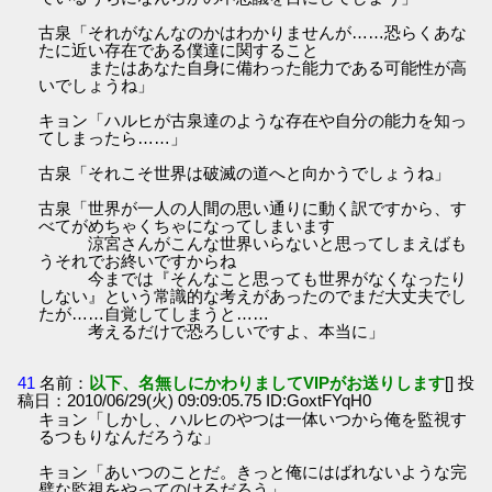
古泉「それがなんなのかはわかりませんが……恐らくあな
たに近い存在である僕達に関すること
またはあなた自身に備わった能力である可能性が高
いでしょうね」
キョン「ハルヒが古泉達のような存在や自分の能力を知っ
てしまったら……」
古泉「それこそ世界は破滅の道へと向かうでしょうね」
古泉「世界が一人の人間の思い通りに動く訳ですから、す
べてがめちゃくちゃになってしまいます
涼宮さんがこんな世界いらないと思ってしまえばも
うそれでお終いですからね
今までは『そんなこと思っても世界がなくなったり
しない』という常識的な考えがあったのでまだ大丈夫でし
たが……自覚してしまうと……
考えるだけで恐ろしいですよ、本当に」
41
名前：
以下、名無しにかわりましてVIPがお送りします
[] 投
稿日：2010/06/29(火) 09:09:05.75 ID:GoxtFYqH0
キョン「しかし、ハルヒのやつは一体いつから俺を監視す
るつもりなんだろうな」
キョン「あいつのことだ。きっと俺にはばれないような完
璧な監視をやってのけるだろう」