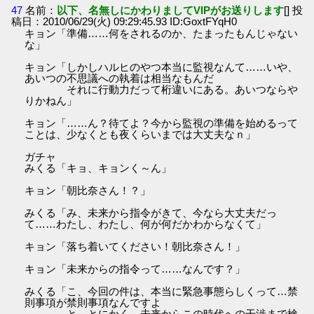
47
名前：
以下、名無しにかわりましてVIPがお送りします
[] 投
稿日：2010/06/29(火) 09:29:45.93 ID:GoxtFYqH0
キョン「準備……何をされるのか、たまったもんじゃない
な」
キョン「しかしハルヒのやつ本当に監視なんて……いや、
あいつの不思議への執着は相当なもんだ
それに行動力だって桁違いにある。あいつならや
りかねん」
キョン「……ん？待てよ？今から監視の準備を始めるって
ことは、少なくとも夜くらいまでは大丈夫なｎ」
ガチャ
みくる「キョ、キョンく～ん」
キョン「朝比奈さん！？」
みくる「み、未来から指令がきて、今なら大丈夫だっ
て……わたし、わたし、何が何だかわからなくて」
キョン「落ち着いてください！朝比奈さん！」
キョン「未来からの指令って……なんです？」
みくる「こ、今回の件は、本当に緊急事態らしくって…禁
則事項が禁則事項なんですよ
と、とにかく、未来からこの時代への干渉まで検