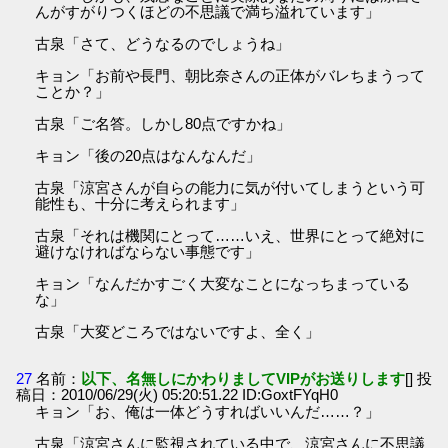
んがすがりつくほどの不思議で満ち溢れています」
古泉「さて、どうなるのでしょうね」
キョン「お前や長門、朝比奈さんの正体がバレちまうって
ことか？」
古泉「ご名答。しかし80点ですかね」
キョン「後の20点はなんなんだ」
古泉「涼宮さんが自らの能力に気が付いてしまうという可
能性も、十分に考えられます」
古泉「それは機関にとって……いえ、世界にとって絶対に
避けなければならない事態です」
キョン「なんだかすごく大変なことになっちまっている
な」
古泉「大変どころではないですよ、全く」
27
名前：
以下、名無しにかわりましてVIPがお送りします
[] 投
稿日：2010/06/29(火) 05:20:51.22 ID:GoxtFYqH0
キョン「お、俺は一体どうすればいいんだ……？」
古泉「涼宮さんに監視されている中で、涼宮さんに不思議