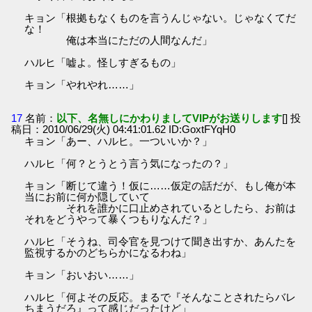
キョン「根拠もなくものを言うんじゃない。じゃなくてだ
な！
俺は本当にただの人間なんだ」
ハルヒ「嘘よ。怪しすぎるもの」
キョン「やれやれ……」
17
名前：
以下、名無しにかわりましてVIPがお送りします
[] 投
稿日：2010/06/29(火) 04:41:01.62 ID:GoxtFYqH0
キョン「あー、ハルヒ。一ついいか？」
ハルヒ「何？とうとう言う気になったの？」
キョン「断じて違う！仮に……仮定の話だが、もし俺が本
当にお前に何か隠していて
それを誰かに口止めされているとしたら、お前は
それをどうやって暴くつもりなんだ？」
ハルヒ「そうね、司令官を見つけて聞き出すか、あんたを
監視するかのどちらかになるわね」
キョン「おいおい……」
ハルヒ「何よその反応。まるで『そんなことされたらバレ
ちまうだろ』って感じだったけど」