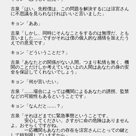
古泉「はい。先程僕は、この問題を解決するには涼宮さん
に不思議を見られなければいいと言いました」
キョン「ああ」
古泉「しかし、同時にそんなことをするのは無理だ、とも
言いました……ですがそれは僕の個人的な感情を加えたう
えでの意見です」
キョン「どういうことだ？」
古泉「あなたとの関係がない人間。つまり私情も無く、機
関のことだけしか考えていない上の人間はあなたの身の安
全を保証してくれないでしょう」
キョン「何が言いたい」
古泉「……場合によっては機関によるあなたの誘拐、監禁
などの可能性もあるということです」
キョン「なんだと……？」
古泉「それほどまでに緊急事態ということです。
安心してください。さすがに命の危険はありません
よ。おそらくですがね。
一応機関もあなたの存在を涼宮さんにとっての鍵と
して特別視していますから」