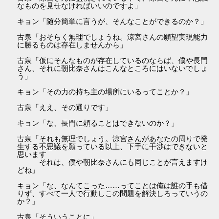
なものを見せなければいいのですよ」
キョン「随分簡単に言うが、そんなことができるのか？」
古泉「おそらく無理でしょうね。涼宮さんの願望実現能力
に勝るものは存在しませんから」
古泉「仮にそんなものが存在しているのならば、僕や長門
さん、それに朝比奈さんはこんなところにはいないでしょ
う」
キョン「その力の持ち主の場所にいるってことか？」
古泉「ええ、その通りです」
キョン「な、長門に頼ることはできないのか？」
古泉「それも無理でしょう。涼宮さんがあなたの周りで発
生する不思議を願っている以上、下手に干渉はできないと
思います
それは、僕や朝比奈さんにも同じことが言えますけ
どね」
キョン「な、なんてこった……ってことは俺は誰の手も借
りず、すべて一人で行動しこの問題を解決しろっていうの
か？」
古泉「そういうことに」