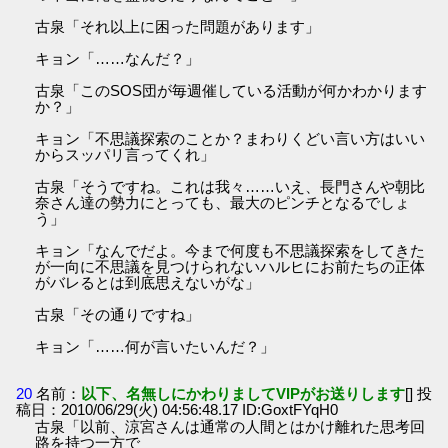
古泉「それ以上に困った問題があります」
キョン「……なんだ？」
古泉「このSOS団が毎週催している活動が何かわかります
か？」
キョン「不思議探索のことか？まわりくどい言い方はいい
からスッパリ言ってくれ」
古泉「そうですね。これは我々……いえ、長門さんや朝比
奈さん達の勢力にとっても、最大のピンチとなるでしょ
う」
キョン「なんでだよ。今まで何度も不思議探索をしてきた
が一向に不思議を見つけられないハルヒにお前たちの正体
がバレるとは到底思えないがな」
古泉「その通りですね」
キョン「……何が言いたいんだ？」
20
名前：
以下、名無しにかわりましてVIPがお送りします
[] 投
稿日：2010/06/29(火) 04:56:48.17 ID:GoxtFYqH0
古泉「以前、涼宮さんは通常の人間とはかけ離れた思考回
路を持つ一方で