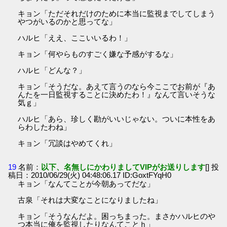
キョン「ただそれだけのために本当に監視までしてしまう
やつがいるのかと思ってな」
ハルヒ「ええ、ここいいるわ！」
キョン「何やらものすごく嫌な予感がするな」
ハルヒ「どんな？」
キョン「そうだな。あえて言うのなら今ここでお前が『あ
んたを一日監視することに決めたわ！』なんて言いそうな
気ｇ」
ハルヒ「あら、珍しく勘がいいじゃない。ついに本性をあ
らわしたわね」
キョン「冗談はやめてくれ」
19
名前：
以下、名無しにかわりましてVIPがお送りします
[] 投
稿日：2010/06/29(火) 04:48:06.17 ID:GoxtFYqH0
キョン「なんてことが今朝あってだな」
古泉「それは大変なことになりましたね」
キョン「そうなんだよ。困っちまった。まさかハルヒのや
つ本当に俺を監視したりなんてことｈ」