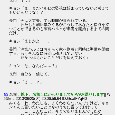
キョン「ま、まだハルヒの監視は始まっていないと考えて
もいいんだよな！？」
長門「今は大丈夫。でも時間が限られている。
わたしと朝比奈みくるがこうしてあなたと接点を持
つことができるのも涼宮ハルヒが準備を開始するまでの間
だけ」
キョン「まじかよ……」
長門「涼宮ハルヒはおそらく家へ到着と同時に準備を開始
する。もうそんなに時間は残されていない
だから伝えたいことだけを伝えておく」
キョン「な、なんだ……？」
長門「自分を、信じて」
キョン「え……？」
83
名前：
以下、名無しにかわりましてVIPがお送りします
[] 投
稿日：2010/06/29(火) 20:06:56.64 ID:GoxtFYqH0
みくる「わ、わたしも、よくわからないんですけど、キョ
ンくんに言いたいことは今のうちに言っておけって……
こ、こんなこと、今までありませんでしたか