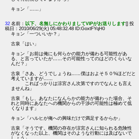
キョン「……」
32
名前：
以下、名無しにかわりましてVIPがお送りします
[] 投
稿日：2010/06/29(火) 05:48:32.48 ID:GoxtFYqH0
キョン「一ついいか？」
古泉「はい」
キョン「お前は俺にも何らかの能力が備わる可能性があ
る、と言っていたが……その可能性ってのはどのくらいな
んだ？」
古泉「さあ、どうでしょうね……僕はおよそ５０%ほどだと
考えていますが……
こればっかりは涼宮さん次第ですのでなんとも言え
ませんね」
古泉「もし、あなたになんらかの能力が備わった場合、そ
れと同時にあなたへの機関からの干渉の可能性は極めて低
くなります」
キョン「ハルヒが俺への興味だけで満足するからか」
古泉「そうです。機関の存在が涼宮さんに知られる危険性
がなくなった以上、機関はそのような行動には及ばないで
しょう」