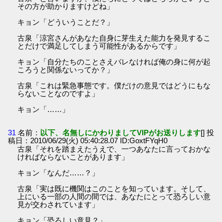
その方が助かりますけどね」
キョン「どういうことだ？」
古泉「涼宮さんがあなた自身に芽生えた能力を発見するこ
とだけで満足してしまう可能性があるからです」
キョン「自分たちのことさえバレなければ俺の身に何が起
ころうと関係ないってか？」
古泉「これは緊急事態です。僕だけの意見ではどうにもな
らないことなのですよ」
キョン「……」
31
名前：
以下、名無しにかわりましてVIPがお送りします
[] 投
稿日：2010/06/29(火) 05:40:28.07 ID:GoxtFYqH0
古泉「それを踏まえたうえで、一つあなたに言っておかな
ければならないことがあります」
キョン「なんだ……？」
古泉「実は既に機関はこのことを知っています。そして、
上にいる一部の人間の間では、あなたにとって恐ろしい意
見が交わされています」
キョン「恐ろしい意見？」