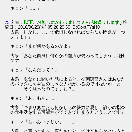
キョン「……」
29
名前：
以下、名無しにかわりましてVIPがお送りします
[] 投
稿日：2010/06/29(火) 05:28:20.59 ID:GoxtFYqH0
古泉「しかし、ここで危惧しなければならない問題が一つ
あります」
キョン「まだ何かあるのかよ」
古泉「あなた自身に何らかの能力が備わってしまう可能性
です」
キョン「なんだって？」
古泉「あなたに聞いた話によると、今朝涼宮さんはあなた
のバックに司令官のような人物がいるのではないか、と
そう疑ったのですよね？」
キョン「あ、ああ……」
古泉「つまりあなたも何かしらの勢力に属し、誰かの指令
の元生活をする可能性がでてきてしまうということです」
キョン「おいおいまじかよ……」
古泉「と言いますか、僕たちにとってはどちらかというと