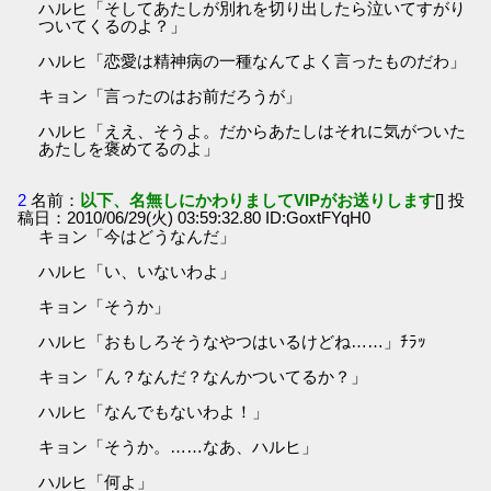
ハルヒ「そしてあたしが別れを切り出したら泣いてすがり
ついてくるのよ？」
ハルヒ「恋愛は精神病の一種なんてよく言ったものだわ」
キョン「言ったのはお前だろうが」
ハルヒ「ええ、そうよ。だからあたしはそれに気がついた
あたしを褒めてるのよ」
2
名前：
以下、名無しにかわりましてVIPがお送りします
[] 投
稿日：2010/06/29(火) 03:59:32.80 ID:GoxtFYqH0
キョン「今はどうなんだ」
ハルヒ「い、いないわよ」
キョン「そうか」
ハルヒ「おもしろそうなやつはいるけどね……」ﾁﾗｯ
キョン「ん？なんだ？なんかついてるか？」
ハルヒ「なんでもないわよ！」
キョン「そうか。……なあ、ハルヒ」
ハルヒ「何よ」