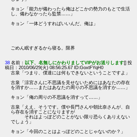
キョン「能力が備わったら俺はどこかの勢力のもとで生活
し、備わなかったら監禁……」
キョン「一体どうすればいいんだ、俺は」
ごめん眠すぎるから寝る。限界
38
名前：
以下、名無しにかわりましてVIPがお送りします
[] 投
稿日：2010/06/29(火) 08:56:25.67 ID:GoxtFYqH0
古泉「つまり、僕達には何もできないということですよ」
古泉「涼宮さんに不思議を見せないためにはあなたの存在
を消すか……またはあなたの周りの不思議を消すか……」
キョン「俺の周りの不思議を消すって……」
古泉「ええ、そうです。僕や長門さんや朝比奈さんが、自
ら存在を消すことになりますが
それはよっぽどのことがない限り恐らくありえない
でしょう」
キョン「今回のことはよっぽどのことじゃないのか？」