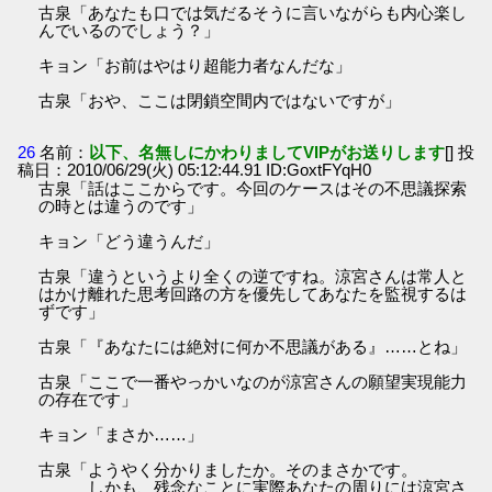
古泉「あなたも口では気だるそうに言いながらも内心楽し
んでいるのでしょう？」
キョン「お前はやはり超能力者なんだな」
古泉「おや、ここは閉鎖空間内ではないですが」
26
名前：
以下、名無しにかわりましてVIPがお送りします
[] 投
稿日：2010/06/29(火) 05:12:44.91 ID:GoxtFYqH0
古泉「話はここからです。今回のケースはその不思議探索
の時とは違うのです」
キョン「どう違うんだ」
古泉「違うというより全くの逆ですね。涼宮さんは常人と
はかけ離れた思考回路の方を優先してあなたを監視するは
ずです」
古泉「『あなたには絶対に何か不思議がある』……とね」
古泉「ここで一番やっかいなのが涼宮さんの願望実現能力
の存在です」
キョン「まさか……」
古泉「ようやく分かりましたか。そのまさかです。
しかも、残念なことに実際あなたの周りには涼宮さ