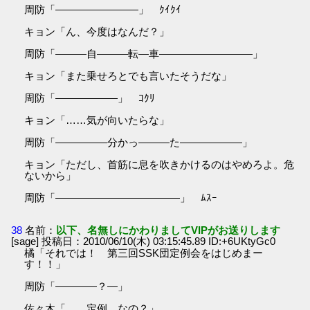
周防「――――――――」 ｸｲｸｲ
キョン「ん、今度はなんだ？」
周防「―――自―――転―車―――――――――」
キョン「また乗せろとでも言いたそうだな」
周防「――――――」 ｺｸﾘ
キョン「……気が向いたらな」
周防「―――――分かっ―――た――――――」
キョン「ただし、首筋に息を吹きかけるのはやめろよ。危
ないから」
周防「――――――――――――」 ﾑｽｰ
38
名前：
以下、名無しにかわりましてVIPがお送りします
[sage] 投稿日：2010/06/10(木) 03:15:45.89 ID:+6UKtyGc0
橘「それでは！ 第三回SSK団定例会をはじめまー
す！！」
周防「――――？―」
佐々木「……定例、なの？」