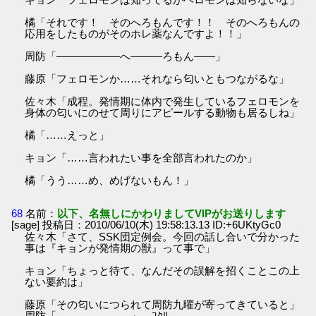
橘「それです！ そのへろもんです！！ そのへろもんの
応用をしたものがそのホレ薬なんですよ！！」
周防「――――――へ―――ろもん――」
藤原「フェロモンか……それなら匂いともつながるな」
佐々木「成程。発情期に体内で発生しているフェロモンを
身体の匂いにのせて周りにアピールする動物も居るしね」
橘「……えっと」
キョン「……言われたい事を全部言われたのか」
橘「うう……め、めげないもん！」
68
名前：
以下、名無しにかわりましてVIPがお送りします
[sage] 投稿日：2010/06/10(木) 19:58:13.13 ID:+6UKtyGc0
佐々木「さて、SSK団定例会。今回の話し合いで分かった
事は『キョンが発情期の獣』って事で」
キョン「ちょっと待て、なんだその誤解を招くことこの上
ない要約は」
藤原「その匂いにつられて周防九曜が寄ってきていると」
周防「―――――――」 ｺｸﾘ