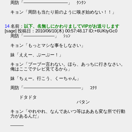
周防「――――――――――」 ｸﾝｸﾝ
キョン「周防も当たり前のように嗅ぎ始めない！！」
14
名前：
以下、名無しにかわりましてVIPがお送りします
[sage] 投稿日：2010/06/10(木) 00:57:48.17 ID:+6UKtyGc0
周防「―――――――」 ｼｭﾝ
キョン「もっとマシな事をしなさい」
妹「ええー、ぶーぶー！」
キョン「ブーブー言わない。ほら、あっちに行きなさい。
俺はここでテレビ見てるから」
妹「ちぇー。行こう、くーちゃん」
周防「―――――――――――――」 ｺｸﾘ
ドタドタ
バタン
キョン「やれやれ、なんであいつ等はああも変な所で行動
力があるんだ」
―――