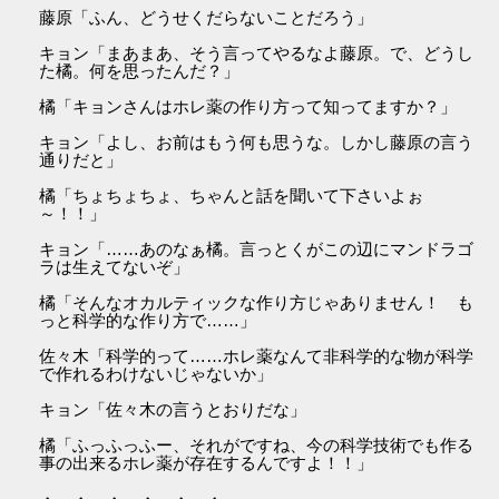
藤原「ふん、どうせくだらないことだろう」
キョン「まあまあ、そう言ってやるなよ藤原。で、どうし
た橘。何を思ったんだ？」
橘「キョンさんはホレ薬の作り方って知ってますか？」
キョン「よし、お前はもう何も思うな。しかし藤原の言う
通りだと」
橘「ちょちょちょ、ちゃんと話を聞いて下さいよぉ
～！！」
キョン「……あのなぁ橘。言っとくがこの辺にマンドラゴ
ラは生えてないぞ」
橘「そんなオカルティックな作り方じゃありません！ も
っと科学的な作り方で……」
佐々木「科学的って……ホレ薬なんて非科学的な物が科学
で作れるわけないじゃないか」
キョン「佐々木の言うとおりだな」
橘「ふっふっふー、それがですね、今の科学技術でも作る
事の出来るホレ薬が存在するんですよ！！」
・ ・ ・ ・ ・ ・