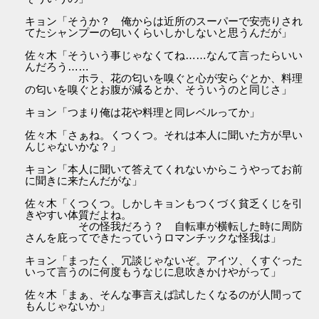
キョン「そうか？ 俺からは近所のスーパーで安売りされ
てたシャンプーの匂いくらいしかしないと思うんだが」
佐々木「そういう事じゃなくてね……なんて言ったらいい
んだろう……
ホラ、花の匂いを嗅ぐと心が安らぐとか、料理
の匂いを嗅ぐとお腹が減るとか、そういうのと同じさ」
キョン「つまり俺は花や料理と同レベルってか」
佐々木「さぁね。くつくつ。それは本人に聞いた方が早い
んじゃないかな？」
キョン「本人に聞いて答えてくれないからこうやってお前
に聞きに来たんだがな」
佐々木「くつくつ。しかしキョンもつくづく貧乏くじを引
きやすい体質だよね。
その怪我だろう？ 自転車が横転した時に周防
さんを庇ってできたっていうロマンチックな怪我は」
キョン「まったく、冗談じゃないぞ。アイツ、くすぐった
いって言うのに何度もうなじに息吹きかけやがって」
佐々木「まぁ、そんな事言えば試したくなるのが人間って
もんじゃないか」