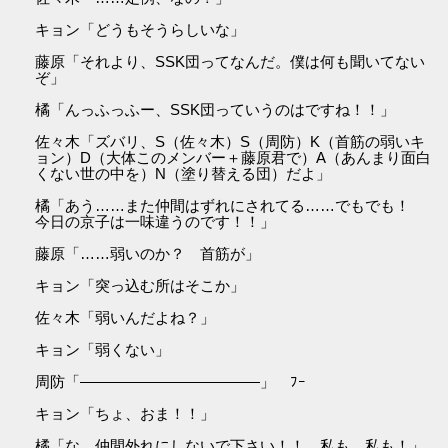
キョン「どうもそうらしいな」
藤原「それより、SSK団ってなんだ。僕は何も聞いてない
ぞ」
橘「んっふっふー、SSK団っていうのはですね！！」
佐々木「ズバリ、S（佐々木）S（周防）K（首筋の弱いキ
ョン）D（大体このメンバー＋藤原君で）A（あんまり面白
くない世の中を）N（塗り替える団）だよ」
橘「あう……また仲間はずれにされてる……でもでも！
今日の京子は一味違うのです！！」
藤原「……弱いのか？ 首筋が」
キョン「突っ込む所はそこか」
佐々木「弱いんだよね？」
キョン「弱くない」
周防「――――――――――――」 ﾌｰ
キョン「ちょ、おま！！」
橘「な、仲間外れにしないで下さい！！ 私も、私も！」