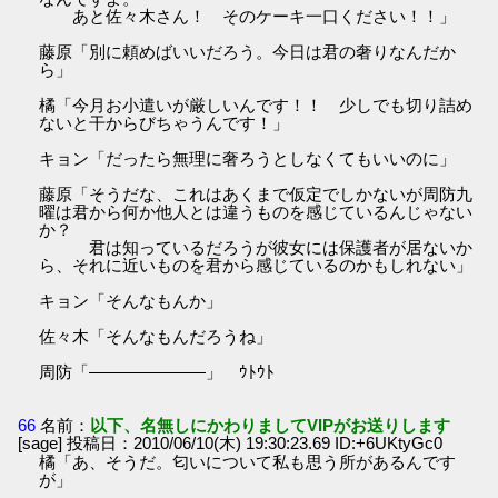
あと佐々木さん！ そのケーキ一口ください！！」
藤原「別に頼めばいいだろう。今日は君の奢りなんだか
ら」
橘「今月お小遣いが厳しいんです！！ 少しでも切り詰め
ないと干からびちゃうんです！」
キョン「だったら無理に奢ろうとしなくてもいいのに」
藤原「そうだな、これはあくまで仮定でしかないが周防九
曜は君から何か他人とは違うものを感じているんじゃない
か？
君は知っているだろうが彼女には保護者が居ないか
ら、それに近いものを君から感じているのかもしれない」
キョン「そんなもんか」
佐々木「そんなもんだろうね」
周防「―――――――」 ｳﾄｳﾄ
66
名前：
以下、名無しにかわりましてVIPがお送りします
[sage] 投稿日：2010/06/10(木) 19:30:23.69 ID:+6UKtyGc0
橘「あ、そうだ。匂いについて私も思う所があるんです
が」