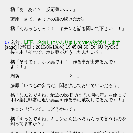
橘「あ、あれ？ 反応薄い……」
藤原「さて、さっきの話の続きだが」
橘「んんっもうっ！！ キチンと話を聞いて下さい！！」
67
名前：
以下、名無しにかわりましてVIPがお送りします
[sage] 投稿日：2010/06/10(木) 19:45:04.56 ID:+6UKtyGc0
佐々木「それで、ホレ薬がどうしたんだい？」
橘「そうです、ホレ薬です！ 作る事が出来るんです
よ！！」
周防「――――――――――？―」
藤原「いつもの妄言だ。聞き流しておいていいだろう」
橘「なんとですね、最近の技術では『人間の汗』を使って
ホレ薬に非常に近い薬品を作る事に成功してるんです！」
キョン「汗って……どうやって」
橘「えっとですね、キョンさんはへろもんって言うものを
知ってますか？」
キョン「フェロモンは知ってるがヘロモンは知らないな」