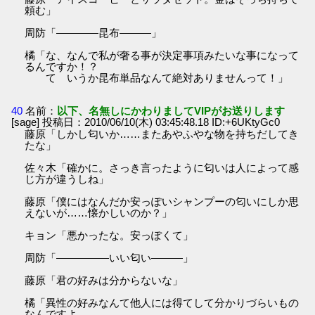
頼む」
周防「――――昆布―――」
橘「な、なんで私が奢る事が決定事項みたいな事になって
るんですか！？
て いうか昆布単品なんて絶対ありませんって！」
40
名前：
以下、名無しにかわりましてVIPがお送りします
[sage] 投稿日：2010/06/10(木) 03:45:48.18 ID:+6UKtyGc0
藤原「しかし匂いか……またあやふやな物を持ちだしてき
たな」
佐々木「確かに。さっき言ったように匂いは人によって感
じ方が違うしね」
藤原「僕にはなんだか安っぽいシャンプーの匂いにしか思
えないが……懐かしいのか？」
キョン「悪かったな。安っぽくて」
周防「―――――いい匂い―――」
藤原「君の好みは分からないな」
橘「異性の好みなんて他人には得てして分かりづらいもの
なんですよ。