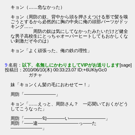
キョン（……危なかった）
キョン（周防の奴、背中から頭を押さえつける形で髪を嗅
ごうとするから必然的に胸の中央に俺の頭部パーツがドッ
キング……
周防の奴は気にしてなかったみたいだけど健全
な男子高校生にとっちゃオーバーヒートしてもおかしくな
い刺激だぞ今のは）
キョン「よく頑張った、俺の鉄の理性」
9
名前：
以下、名無しにかわりましてVIPがお送りします
[sage]
投稿日：2010/06/10(木) 00:33:23.07 ID:+6UKtyGc0
ガチャ
妹「キョンくん髪の毛におわせてー！」
周防「―――――――」
キョン「……えっと、周防さん？ 一応聞いておくがどう
してこうなった」
周防「――――匂――――い――――――――」
周防「――違―――――――――っ――た
―――――――」