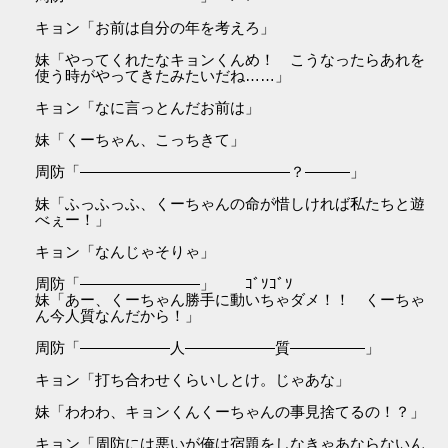
キョン「お前は自分の年を考えろ」
妹「やってくれたなキョンくんめ！ こうなったらあれを
使う時がやってきたみたいだね……」
キョン「なに言っとんだお前は」
妹「くーちゃん、こっちきて」
周防「――――――――――――――？―――」
妹「ふっふっふ、くーちゃんの命が惜しければ私たちと遊
べぇー！」
キョン「なんじゃそりゃ」
周防「――――――――」 ｺﾞｿｺﾞｿ
妹「あー、くーちゃん勝手に動いちゃダメ！！ くーちゃ
ん今人質なんだから！」
周防「――――――人――――――質―――――」
キョン「打ち合わせくらいしとけ。じゃあな」
妹「わわわ、キョンくんくーちゃんの事見捨てるの！？」
キョン「周防には悪いが俺は宿題をしなきゃあならないん