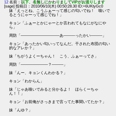
12
名前：
以下、名無しにかわりましてVIPがお送りします
[sage] 投稿日：2010/06/10(木) 00:50:28.30 ID:+6UKtyGc0
妹「えっとね、こうふぁーって感じの匂いでね！ 嗅いで
るとうにゃーって感じでね！」
キョン「ふぁーとかにゃーとか言われてもなにがなにや
ら」
周防「――――――――――あ―――ったかい―――」
キョン「あったかい匂いってなんだ。干された布団の匂い
的なアレか？」
妹「ちがうよくーちゃん！ こう、ふぁーってさ」
周防「―――――――？―――」
妹「んー、キョンくんわかる？」
キョン「わからん」
妹「じゃあ嗅いでみると分かるよ！ ほらくーちゃ
ん！！」
キョン「お前俺がさっきまで言ってた事聞いてたか？」
妹「んゆ？」