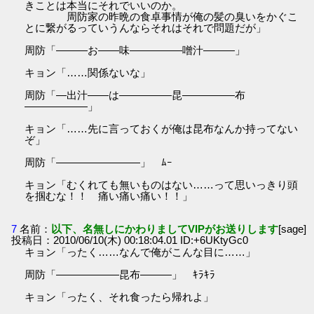
きことは本当にそれでいいのか。
周防家の昨晩の食卓事情が俺の髪の臭いをかぐこ
とに繋がるっていうんならそれはそれで問題だが」
周防「―――お――味―――――噌汁―――」
キョン「……関係ないな」
周防「―出汁――は―――――昆―――――布
――――――」
キョン「……先に言っておくが俺は昆布なんか持ってない
ぞ」
周防「――――――――」 ﾑｰ
キョン「むくれても無いものはない……って思いっきり頭
を掴むな！！ 痛い痛い痛い！！」
7
名前：
以下、名無しにかわりましてVIPがお送りします
[sage]
投稿日：2010/06/10(木) 00:18:04.01 ID:+6UKtyGc0
キョン「ったく……なんで俺がこんな目に……」
周防「――――――昆布―――」 ｷﾗｷﾗ
キョン「ったく、それ食ったら帰れよ」