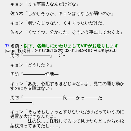
キョン「まぁ宇宙人なんだけどな」
佐々木「しかしそうか、キョンはうなじが弱いのか」
キョン「弱いんじゃない。くすぐったいだけだ」
佐々木「くつくつ。分かった、そういう事にしておくよ」
37
名前：
以下、名無しにかわりましてVIPがお送りします
[sage] 投稿日：2010/06/10(木) 03:01:59.98 ID:+6UKtyGc0
周防「――――――」 ｼﾞｰ
キョン「どうした？」
周防「―――――怪我―」
キョン「ああ、心配するほどじゃないよ。見ての通り動か
すのにも支障はない」
周防「―――――――――良――かっ―――た
―――――」
キョン「そもそもちょっとすりむいただけだっていうのに
処置が大げさなんだよ。
妹の奴……怪我してるって見せたらどっからか松
葉杖持ってきてたし……」