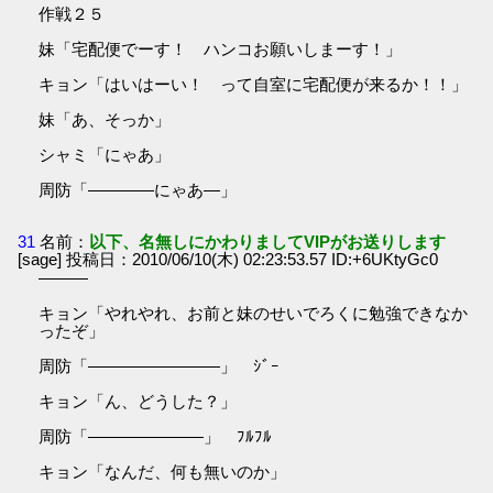
作戦２５
妹「宅配便でーす！ ハンコお願いしまーす！」
キョン「はいはーい！ って自室に宅配便が来るか！！」
妹「あ、そっか」
シャミ「にゃあ」
周防「――――にゃあ―」
31
名前：
以下、名無しにかわりましてVIPがお送りします
[sage] 投稿日：2010/06/10(木) 02:23:53.57 ID:+6UKtyGc0
―――
キョン「やれやれ、お前と妹のせいでろくに勉強できなか
ったぞ」
周防「――――――――」 ｼﾞｰ
キョン「ん、どうした？」
周防「―――――――」 ﾌﾙﾌﾙ
キョン「なんだ、何も無いのか」