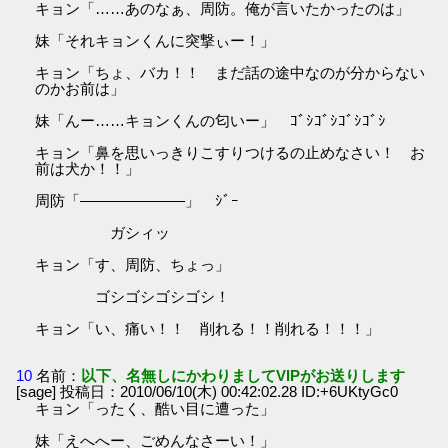
キョン「……あのなぁ、周防。俺が言いたかったのは」
妹「それキョンくんに突撃ぃー！」
キョン「ちょ、バカ！！ まだ話の途中なのが分からない
のかお前は」
妹「んー……キョンくんの匂いー」 ｺﾞｼｺﾞｼｺﾞｼｺﾞｼ
キョン「鼻を思いっきりこすりつけるの止めなさい！ お
前は犬か！！」
周防「―――――――」 ｼﾞｰ
ガシィッ
キョン「す、周防、ちょっ」
ゴシゴシゴシゴシ！
キョン「い、痛い！！ 削れる！！削れる！！！」
10
名前：
以下、名無しにかわりましてVIPがお送りします
[sage] 投稿日：2010/06/10(木) 00:42:02.28 ID:+6UKtyGc0
キョン「ったく、酷い目に遭った」
妹「えへへー、ごめんなさーい！」