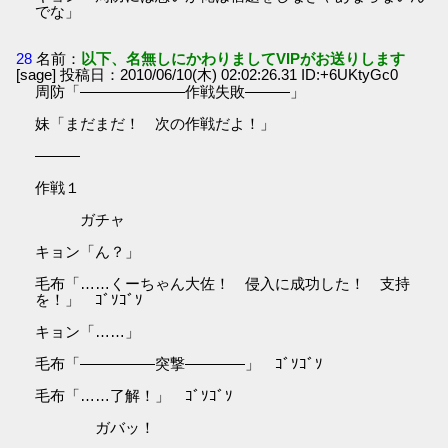
でな」
28
名前：
以下、名無しにかわりましてVIPがお送りします
[sage] 投稿日：2010/06/10(木) 02:02:26.31 ID:+6UKtyGc0
周防「―――――――作戦失敗―――」
妹「まだまだ！ 次の作戦だよ！」
―――
作戦１
ガチャ
キョン「ん？」
毛布「……くーちゃん大佐！ 侵入に成功した！ 支持
を！」 ｺﾞｿｺﾞｿ
キョン「……」
毛布「―――――突撃――――」 ｺﾞｿｺﾞｿ
毛布「……了解！」 ｺﾞｿｺﾞｿ
ガバッ！