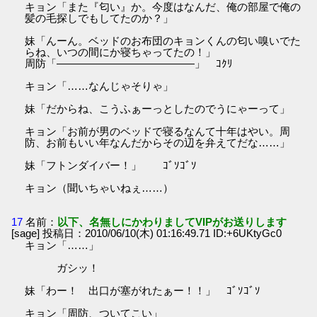
キョン「また『匂い』か。今度はなんだ、俺の部屋で俺の
髪の毛探しでもしてたのか？」
妹「んーん。ベッドのお布団のキョンくんの匂い嗅いでた
らね、いつの間にか寝ちゃってたの！」
周防「―――――――――――――」 ｺｸﾘ
キョン「……なんじゃそりゃ」
妹「だからね、こうふぁーっとしたのでうにゃーって」
キョン「お前が男のベッドで寝るなんて十年はやい。周
防、お前もいい年なんだからその辺を弁えてだな……」
妹「フトンダイバー！」 ｺﾞｿｺﾞｿ
キョン（聞いちゃいねぇ……）
17
名前：
以下、名無しにかわりましてVIPがお送りします
[sage] 投稿日：2010/06/10(木) 01:16:49.71 ID:+6UKtyGc0
キョン「……」
ガシッ！
妹「わー！ 出口が塞がれたぁー！！」 ｺﾞｿｺﾞｿ
キョン「周防、ついてこい」