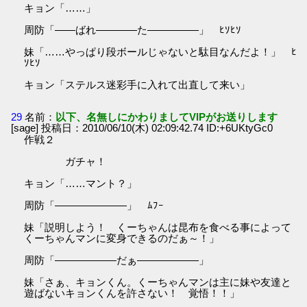
キョン「……」
周防「――ばれ――――た―――――」 ﾋｿﾋｿ
妹「……やっぱり段ボールじゃないと駄目なんだよ！」 ﾋ
ｿﾋｿ
キョン「ステルス迷彩手に入れて出直して来い」
29
名前：
以下、名無しにかわりましてVIPがお送りします
[sage] 投稿日：2010/06/10(木) 02:09:42.74 ID:+6UKtyGc0
作戦２
ガチャ！
キョン「……マント？」
周防「―――――――」 ﾑﾌｰ
妹「説明しよう！ くーちゃんは昆布を食べる事によって
くーちゃんマンに変身できるのだぁ～！」
周防「――――――だぁ――――――」
妹「さぁ、キョンくん。くーちゃんマンは主に妹や友達と
遊ばないキョンくんを許さない！ 覚悟！！」