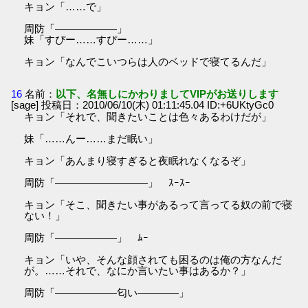
キョン「……で」
周防「――――――」
妹「すぴー……すぴー……」
キョン「なんでこいつらは人のベッドで寝てるんだ」
16
名前：
以下、名無しにかわりましてVIPがお送りします
[sage] 投稿日：2010/06/10(木) 01:11:45.04 ID:+6UKtyGc0
キョン「それで、聞きたいことは色々あるわけだが」
妹「……んー……まだ眠い」
キョン「あんまり寝すぎると夜眠れなくなるぞ」
周防「―――――――――」 ｽｰｽｰ
キョン「そこ、聞きたい事があるって言ってる奴の前で寝
ない！」
周防「――――――」 ﾑｰ
キョン「いや、そんな顔されても困るのは俺の方なんだ
が。……それで、なにか言いたい事はあるか？」
周防「――――――匂い――――」