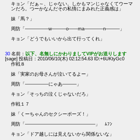
キョン「だぁ～、じゃない。しかもマンじゃなくてウーマ
ンだろ。つーかなんだその私情にまみれた正義感は」
妹「馬？」
周防「―――――w―――o――ma――――n―――」
キョン「どうでもいいから出て行ってくれ」
30
名前：
以下、名無しにかわりましてVIPがお送りします
[sage] 投稿日：2010/06/10(木) 02:12:54.63 ID:+6UKtyGc0
作戦８
妹「実家のお母さんが泣いてるよー」
周防「―――――にゃあ―――」
キョン「そっちの泣くじゃないだろ」
作戦１７
妹「くーちゃんのセクシーポーズ！」
周防「―――――――――――――――」 ﾑﾌﾝ
キョン「ドア越しには見えないから関係ないな」