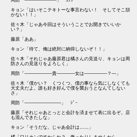
キョン「はいそこテキトーな事言わない！ そしてそこ頷
かない！！」
佐々木「じゃあ今回はそういうことでお開きでいいか
い？」
藤原「ああ」
キョン「待て、俺は絶対に納得しないぞ！！」
佐々木「それじゃあ藤原君は橘さんの見送り、キョンは周
防さんの見送りをよろしく」
周防「――――――貴――――女は―――――？―」
佐々木「僕かい？ くつくつ、僕の事なら気にしなくても
大丈夫だよ。誰も好き好んで僕を襲おうとなんてしない
さ」
周防「――――――――」 ｼﾞｰ
藤原「それじゃあとっとと会計を済ませて表に出るぞ。店
も混んできたしな」
キョン「そうだな。じゃあ会計は……」
橘「ワリカンですからね？ 奢ったりしませんから