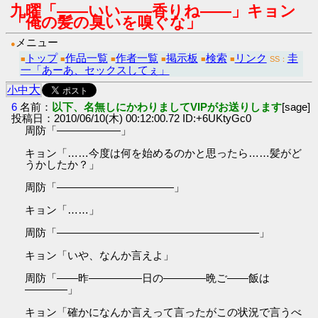
九曜「――いい――香りね――」キョン
「俺の髪の臭いを嗅ぐな」
メニュー
●
トップ
作品一覧
作者一覧
掲示板
検索
リンク
圭
■
■
■
■
■
■
SS：
一「あーあ、セックスしてぇ」
大
小
中
6
名前：
以下、名無しにかわりましてVIPがお送りします
[sage]
投稿日：2010/06/10(木) 00:12:00.72 ID:+6UKtyGc0
周防「――――――」
キョン「……今度は何を始めるのかと思ったら……髪がど
うかしたか？」
周防「―――――――――――」
キョン「……」
周防「―――――――――――――――――――」
キョン「いや、なんか言えよ」
周防「――昨―――――日の――――晩ご――飯は
――――」
キョン「確かになんか言えって言ったがこの状況で言うべ