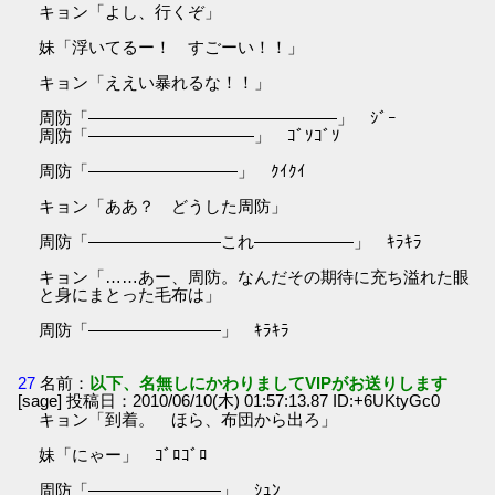
キョン「よし、行くぞ」
妹「浮いてるー！ すごーい！！」
キョン「ええい暴れるな！！」
周防「―――――――――――――――」 ｼﾞｰ
周防「――――――――――」 ｺﾞｿｺﾞｿ
周防「―――――――――」 ｸｲｸｲ
キョン「ああ？ どうした周防」
周防「――――――――これ――――――」 ｷﾗｷﾗ
キョン「……あー、周防。なんだその期待に充ち溢れた眼
と身にまとった毛布は」
周防「――――――――」 ｷﾗｷﾗ
27
名前：
以下、名無しにかわりましてVIPがお送りします
[sage] 投稿日：2010/06/10(木) 01:57:13.87 ID:+6UKtyGc0
キョン「到着。 ほら、布団から出ろ」
妹「にゃー」 ｺﾞﾛｺﾞﾛ
周防「――――――――」 ｼｭﾝ