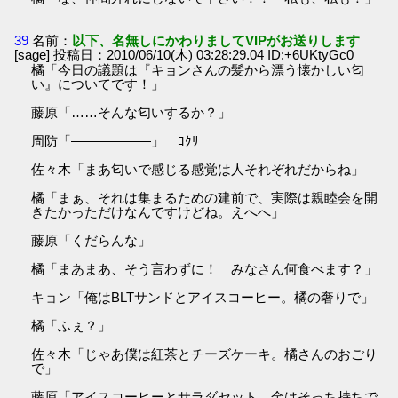
39
名前：
以下、名無しにかわりましてVIPがお送りします
[sage] 投稿日：2010/06/10(木) 03:28:29.04 ID:+6UKtyGc0
橘「今日の議題は『キョンさんの髪から漂う懐かしい匂
い』についてです！」
藤原「……そんな匂いするか？」
周防「――――――」 ｺｸﾘ
佐々木「まあ匂いで感じる感覚は人それぞれだからね」
橘「まぁ、それは集まるための建前で、実際は親睦会を開
きたかっただけなんですけどね。えへへ」
藤原「くだらんな」
橘「まあまあ、そう言わずに！ みなさん何食べます？」
キョン「俺はBLTサンドとアイスコーヒー。橘の奢りで」
橘「ふぇ？」
佐々木「じゃあ僕は紅茶とチーズケーキ。橘さんのおごり
で」
藤原「アイスコーヒーとサラダセット。金はそっち持ちで