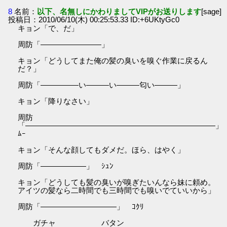
8
名前：
以下、名無しにかわりましてVIPがお送りします
[sage]
投稿日：2010/06/10(木) 00:25:53.33 ID:+6UKtyGc0
キョン「で、だ」
周防「――――――――」
キョン「どうしてまた俺の髪の臭いを嗅ぐ作業に戻るん
だ？」
周防「―――――い―――い―――匂い―――」
キョン「降りなさい」
周防
「―――――――――――――――――――――――――
ﾑｰ
キョン「そんな顔してもダメだ。ほら、はやく」
周防「――――――」 ｼｭﾝ
キョン「どうしても髪の臭いが嗅ぎたいんなら妹に頼め。
アイツの髪なら二時間でも三時間でも嗅いでていいから」
周防「――――――――――」 ｺｸﾘ
ガチャ バタン