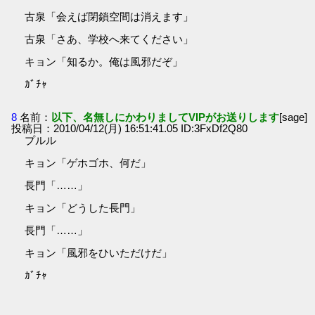
古泉「会えば閉鎖空間は消えます」
古泉「さあ、学校へ来てください」
キョン「知るか。俺は風邪だぞ」
ｶﾞﾁｬ
8
名前：
以下、名無しにかわりましてVIPがお送りします
[sage]
投稿日：2010/04/12(月) 16:51:41.05 ID:3FxDf2Q80
プルル
キョン「ゲホゴホ、何だ」
長門「……」
キョン「どうした長門」
長門「……」
キョン「風邪をひいただけだ」
ｶﾞﾁｬ