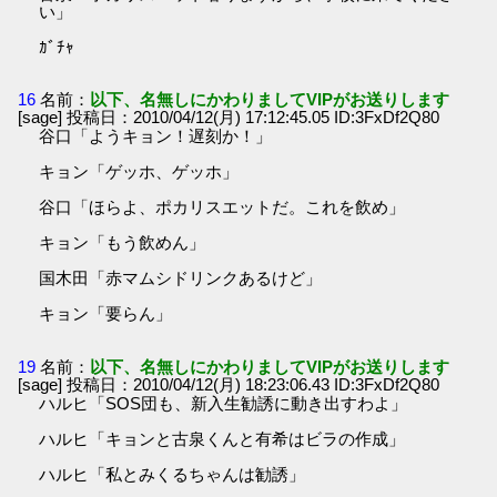
い」
ｶﾞﾁｬ
16
名前：
以下、名無しにかわりましてVIPがお送りします
[sage] 投稿日：2010/04/12(月) 17:12:45.05 ID:3FxDf2Q80
谷口「ようキョン！遅刻か！」
キョン「ゲッホ、ゲッホ」
谷口「ほらよ、ポカリスエットだ。これを飲め」
キョン「もう飲めん」
国木田「赤マムシドリンクあるけど」
キョン「要らん」
19
名前：
以下、名無しにかわりましてVIPがお送りします
[sage] 投稿日：2010/04/12(月) 18:23:06.43 ID:3FxDf2Q80
ハルヒ「SOS団も、新入生勧誘に動き出すわよ」
ハルヒ「キョンと古泉くんと有希はビラの作成」
ハルヒ「私とみくるちゃんは勧誘」