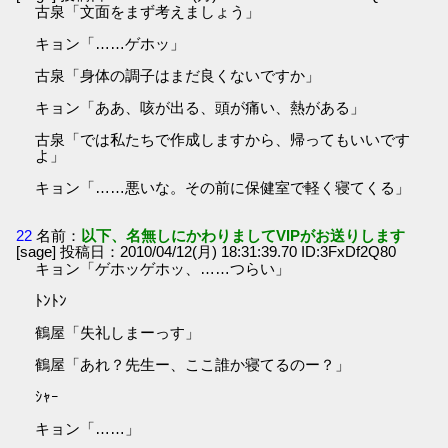
古泉「文面をまず考えましょう」
キョン「……ゲホッ」
古泉「身体の調子はまだ良くないですか」
キョン「ああ、咳が出る、頭が痛い、熱がある」
古泉「では私たちで作成しますから、帰ってもいいです
よ」
キョン「……悪いな。その前に保健室で軽く寝てくる」
22
名前：
以下、名無しにかわりましてVIPがお送りします
[sage] 投稿日：2010/04/12(月) 18:31:39.70 ID:3FxDf2Q80
キョン「ゲホッゲホッ、……つらい」
ﾄﾝﾄﾝ
鶴屋「失礼しまーっす」
鶴屋「あれ？先生ー、ここ誰か寝てるのー？」
ｼｬｰ
キョン「……」