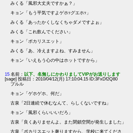
みくる「風邪大丈夫ですかぁ？」
キョン「もう平気ですよゲホｯグエホｯ」
みくる「あったかくしなくちゃダメですよぉ」
みくる「これ飲んでください」
キョン「ポカリスエット」
みくる「あ、冷えますよね、すみません」
キョン「いえもう心の中はホットですから」
15
名前：
以下、名無しにかわりましてVIPがお送りします
[sage] 投稿日：2010/04/12(月) 17:10:04.15 ID:3FxDf2Q80
プルル
キョン「ゲホゲホ、何だ」
古泉「2日連続で休むなんて、らしくないですね」
キョン「風邪くらいいいだろ」
古泉「良くありませんよ。また閉鎖空間が発生しました」
古泉「ポカリスエット奢りますから、学校に来てくださ