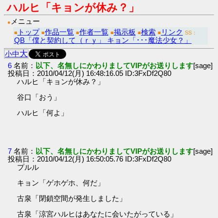
ハルヒ「キョンが休み？」
メニュー
●
トップ
作品一覧
作者一覧
掲示板
検索
リンク
■
■
■
■
■
■
SS：
QB「僕と契約して（ｒｙ」 キョン「･･･魔法少女？」
大
小
中
6
名前：
以下、名無しにかわりましてVIPがお送りします
[sage]
投稿日：2010/04/12(月) 16:48:16.05 ID:3FxDf2Q80
ハルヒ「キョンが休み？」
谷口「おう」
ハルヒ「何よ」
7
名前：
以下、名無しにかわりましてVIPがお送りします
[sage]
投稿日：2010/04/12(月) 16:50:05.76 ID:3FxDf2Q80
プルル
キョン「ゲホゲホ、何だ」
古泉「閉鎖空間が発生しました」
古泉「涼宮ハルヒはあなたに会いたがっている」