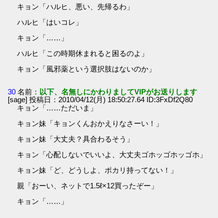
キョン「ハルヒ、悪い、先帰るわ」
ハルヒ「はいコレ」
キョン「……」
ハルヒ「この時期休まれると困るのよ」
キョン「風邪薬という選択肢はないのか」
30
名前：
以下、名無しにかわりましてVIPがお送りします
[sage] 投稿日：2010/04/12(月) 18:50:27.64 ID:3FxDf2Q80
キョン「……ただいま」
キョン妹「キョンくんおかえりなさーい！」
キョン妹「大丈夫？具合わるそう」
キョン「心配しないでいいよ、大丈夫ゴホッゴホッゴホ」
キョン妹「ど、どうしよ、ポカリ持ってない！」
親「おーい、ネットで1.5ℓ×12買ったぞー」
キョン「……」