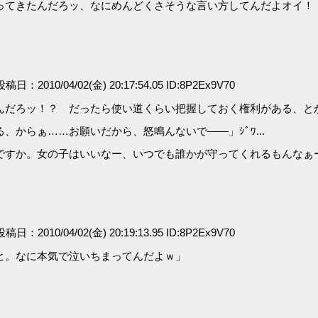
ってきたんだろッ、なにめんどくさそうな言い方してんだよオイ！
 投稿日：2010/04/02(金) 20:17:54.05 ID:8P2Ex9V70
んだろッ！？ だったら使い道くらい把握しておく権利がある、と
からぁ……お願いだから、怒鳴んないで――」ｼﾞﾜ...
ですか。女の子はいいなー、いつでも誰かが守ってくれるもんなぁ
 投稿日：2010/04/02(金) 20:19:13.95 ID:8P2Ex9V70
ヒ。なに本気で泣いちまってんだよｗ」