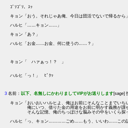
ｺﾞｿｺﾞｿ、ｽｯ
キョン「おう。それじゃあ俺、今日は団活でないで帰るから
ハルヒ「……キョン……」
キョン「あ？」
ハルヒ「お金……お金、何に使うの……？」
キョン「 ハァぁっ！？ 」
ハルヒ「っ！」 ﾋﾞｸｯ
3
名前：
以下、名無しにかわりましてVIPがお送りします
[sage]
キョン「おいおいハルヒよ、俺はお前にそんなことまでいち
俺にいつ、借りた金の用途をお前に明かす義務が課せ
そんな記憶、俺のちっぽけな脳みその中をいくら探って
ハルヒ「っ、キョン…………ごめ……もう、いいわ……この