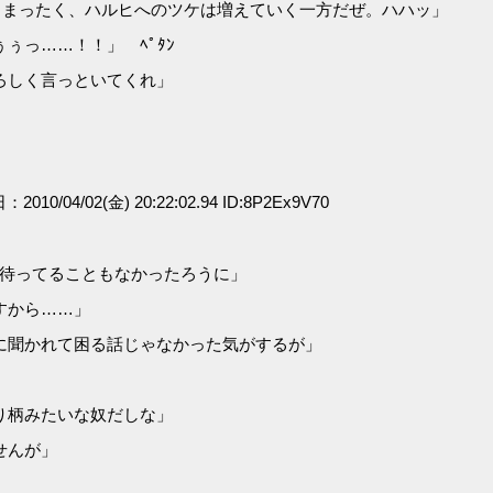
。まったく、ハルヒへのツケは増えていく一方だぜ。ハハッ」
ぅっ……！！」 ﾍﾟﾀﾝ
ろしく言っといてくれ」
：2010/04/02(金) 20:22:02.94 ID:8P2Ex9V70
で待ってることもなかったろうに」
すから……」
に聞かれて困る話じゃなかった気がするが」
り柄みたいな奴だしな」
せんが」