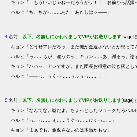
キョン「 もういいじゃねーだろうがッ！！ お前から話振
ハルヒ「ち、ちがっ……あた、あたしはッ――」
4
名前：
以下、名無しにかわりましてVIPがお送りします
[sage]
キョン「どうせアレだろッ、また俺が金返さないとか思って
ハルヒ「っ……ちが、違うのッ、キョン……あ、謝るっ。謝る、
キョン「ハハッ、アレですか。また団長お得意の泣き落とし
ハルヒ「――っ、ぅくっ……ぅふぅっ……！」
5
名前：
以下、名無しにかわりましてVIPがお送りします
[sage]
キョン「なんてな。嘘だよ。ちょっとしたジョークだろハル
ハルヒ「っ、っ……ぇ……うぐっ……ひくっ……」
キョン「まぁでも、金返さないのは本当かもな」