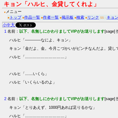
キョン「ハルヒ、金貸してくれよ」
メニュー
●
トップ
作品一覧
作者一覧
掲示板
検索
リンク
キョン
■
■
■
■
■
■
SS：
大
小
中
1
名前：
以下、名無しにかわりましてVIPがお送りします
[sage]
ハルヒ「――――なによ、キョン」
キョン「金だよ、金。今月こづかいがピンチなんだよ。貸し
ハルヒ「…………………………」
ハルヒ「……いくら」
ハルヒ「いくらいるのよ」
2
名前：
以下、名無しにかわりましてVIPがお送りします
[sage]
キョン「とりあえず、1000円あれば足りるかな」
ハルヒ「…………………………」