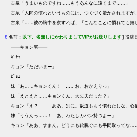
古泉「うまいものですね……もうあんなに遠くまで……」
古泉「人間の慣れというものには、つくづく驚かされますが
古泉「……彼の胸中を察すれば、『こんなことに慣れても嬉
8
名前：
以下、名無しにかわりましてVIPがお送りします
[] 投稿日
――キョン宅――
ｶﾞﾁｬ
キョン「ただいまー」
ﾋﾟｮｺ
妹「あ……キョンくん！ ……お、おかえりっ」
妹「えとえと……キョンくん、大丈夫だった？」
キョン「え？ ……ああ、別に。坂道ももう慣れたしな。心
妹「ううんっ……！ あ、わたしカバン持つよー」
キョン「ああ、すまん。どうにも靴脱ぐにも手間取ってな…