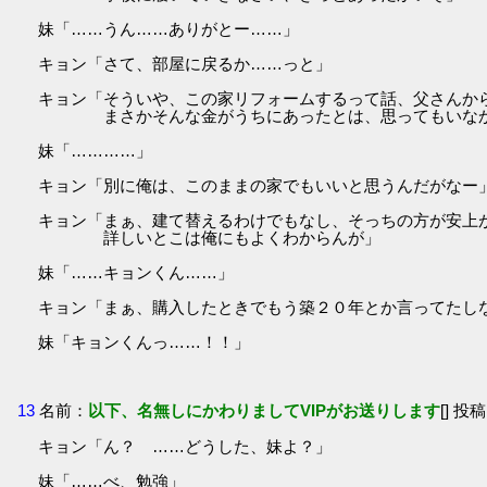
妹「……うん……ありがとー……」
キョン「さて、部屋に戻るか……っと」
キョン「そういや、この家リフォームするって話、父さんか
まさかそんな金がうちにあったとは、思ってもいなか
妹「…………」
キョン「別に俺は、このままの家でもいいと思うんだがなー
キョン「まぁ、建て替えるわけでもなし、そっちの方が安上
詳しいとこは俺にもよくわからんが」
妹「……キョンくん……」
キョン「まぁ、購入したときでもう築２０年とか言ってたし
妹「キョンくんっ……！！」
13
名前：
以下、名無しにかわりましてVIPがお送りします
[] 投稿
キョン「ん？ ……どうした、妹よ？」
妹「……べ、勉強」