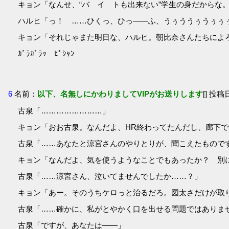
キョン「なんせ、“バ イ トも出来ない”学生の身だからな
ハルヒ「っ！ ……ひくっ、ひっ――ふ、うぅううぅうぅぅぅ
キョン「それじゃまた明日な、ハルヒ。朝比奈さんたちによ
ｶﾞﾗｶﾞﾗｯ ﾋﾟｼｬﾝ
6
名前：
以下、名無しにかわりましてVIPがお送りします
[] 投稿日
古泉「……………………」
キョン「おお古泉。なんだよ、HR終わってたんだし、廊下
古泉「……あなたと涼宮さんのやりとりが、聞こえたもので
キョン「なんだよ、気を使うようなことでもあったか？ 別
古泉「……涼宮さん、泣いてませんでしたか……？」
キョン「あー。そのうちケロっと治るだろ。図太さだけが取
古泉「……確かに、私がとやかく口を出せる問題ではありま
古泉「ですが、あなたは――」