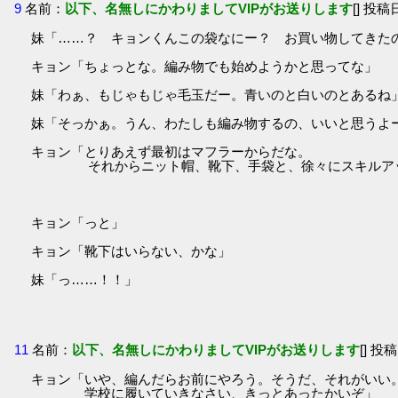
9
名前：
以下、名無しにかわりましてVIPがお送りします
[] 投稿日
妹「……？ キョンくんこの袋なにー？ お買い物してきたの？
キョン「ちょっとな。編み物でも始めようかと思ってな」
妹「わぁ、もじゃもじゃ毛玉だー。青いのと白いのとあるね
妹「そっかぁ。うん、わたしも編み物するの、いいと思うよ
キョン「とりあえず最初はマフラーからだな。
それからニット帽、靴下、手袋と、徐々にスキルアッ
キョン「っと」
キョン「靴下はいらない、かな」
妹「っ……！！」
11
名前：
以下、名無しにかわりましてVIPがお送りします
[] 投稿
キョン「いや、編んだらお前にやろう。そうだ、それがいい
学校に履いていきなさい、きっとあったかいぞ」