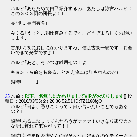
ハルヒ｢あらためて自己紹介するわ、あたしは涼宮ハルヒ！
このＳＯＳ団の団長よ！｣
長門｢…長門有希｣
みくる｢えっと…朝比奈みくるです、どうぞよろしくお願い
します｣
古泉｢お初にお目にかかりますね、僕は古泉一樹です…お会
いできて光栄ですよ｣
ハルヒ｢あと、そいつは雑用その１よ｣
キョン（名前を名乗ることさえ俺には許されんのか）
銀時｢………｣
25
名前：
以下、名無しにかわりましてVIPがお送りします
[] 投
稿日：2010/03/05(金) 20:36:52.51 ID:TZ1180fgO
ハルヒ｢何よ、黙りこくって…何か言いたいことでもある
の？｣
銀時｢あるに決まってんだろうがァァァ！いきなり訳ワカメ
な所に連れて来やがって！｣
銀時｢新任教師を虐めんのがそんなに好きなのかテメーらァ