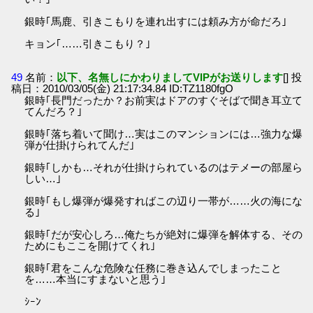
銀時｢馬鹿、引きこもりを連れ出すには頼み方が命だろ｣
キョン｢……引きこもり？｣
49
名前：
以下、名無しにかわりましてVIPがお送りします
[] 投
稿日：2010/03/05(金) 21:17:34.84 ID:TZ1180fgO
銀時｢長門だったか？お前実はドアのすぐそばで聞き耳立て
てんだろ？｣
銀時｢落ち着いて聞け…実はこのマンションには…強力な爆
弾が仕掛けられてんだ｣
銀時｢しかも…それが仕掛けられているのはテメーの部屋ら
しい…｣
銀時｢もし爆弾が爆発すればこの辺り一帯が……火の海にな
る｣
銀時｢だが安心しろ…俺たちが絶対に爆弾を解体する、その
ためにもここを開けてくれ｣
銀時｢君をこんな危険な任務に巻き込んでしまったこと
を……本当にすまないと思う｣
ｼｰﾝ