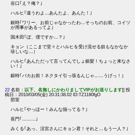
谷口｢え？俺？｣
ハルヒ｢違うわよ…あんたよ、あんた！｣
銀時｢ワリー、お前じゃなかったわ…そっちのお前、コイツ
が用事があるってよ｣
国木田｢ぼ、僕ですか…？｣
キョン（ここまで堂々とハルヒを受け流せる奴もなかなか
珍しいな…）
ハルヒ｢あんただって言ってんでしょ銀髪！ちょっと来なさ
い！｣
銀時｢バカお前！ネクタイ引っ張るんじゃ……うげっ！｣
22
名前：
以下、名無しにかわりましてVIPがお送りします
[] 投
稿日：2010/03/05(金) 20:31:38.02 ID:TZ1180fgO
部室
ハルヒ｢やっほー！みんな揃ってる？｣
長門｢………｣
みくる｢あっ、涼宮さんにキョン君！それと…もう一人？｣