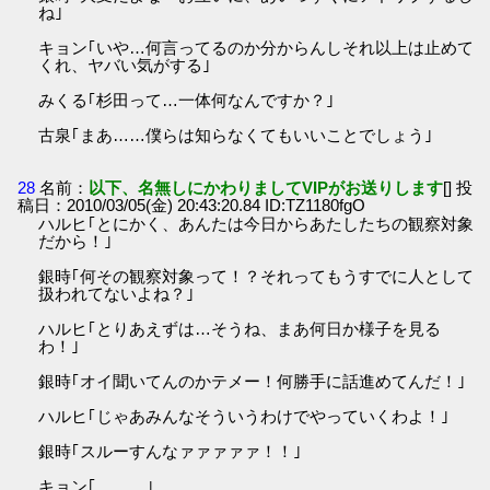
ね｣
キョン｢いや…何言ってるのか分からんしそれ以上は止めて
くれ、ヤバい気がする｣
みくる｢杉田って…一体何なんですか？｣
古泉｢まあ……僕らは知らなくてもいいことでしょう｣
28
名前：
以下、名無しにかわりましてVIPがお送りします
[] 投
稿日：2010/03/05(金) 20:43:20.84 ID:TZ1180fgO
ハルヒ｢とにかく、あんたは今日からあたしたちの観察対象
だから！｣
銀時｢何その観察対象って！？それってもうすでに人として
扱われてないよね？｣
ハルヒ｢とりあえずは…そうね、まあ何日か様子を見る
わ！｣
銀時｢オイ聞いてんのかテメー！何勝手に話進めてんだ！｣
ハルヒ｢じゃあみんなそういうわけでやっていくわよ！｣
銀時｢スルーすんなァァァァァ！！｣
キョン｢………｣