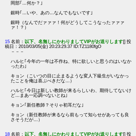
岡部｢…何か？｣
銀時｢…いや、あの…なんでもないです｣
銀時（なんでだァァァ！何がどうしてこうなったァァァ
ァ！？）
15
名前：
以下、名無しにかわりましてVIPがお送りします
[] 投
稿日：2010/03/05(金) 20:23:29.37 ID:TZ1180fgO
－－－
ハルヒ｢今年の一年は不作ね、特に欲しいと思うのはいなか
ったわ｣
キョン（こいつの目に止まるような変人下級生がいなかっ
たことを俺は喜ぶべきだな…）
ハルヒ｢今日は新しい教師が来るらしいわ、期待してないけ
ど…まあ一応調べないとね｣
キョン｢新任教師？そりゃ初耳だな｣
キョン（新任教師が来るなら前もって知らせがあっても良
さそうだが…）
18
名前：
以下、名無しにかわりましてVIPがお送りします
[] 投