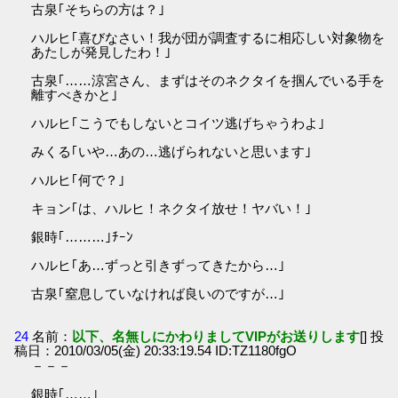
古泉｢そちらの方は？｣
ハルヒ｢喜びなさい！我が団が調査するに相応しい対象物を
あたしが発見したわ！｣
古泉｢……涼宮さん、まずはそのネクタイを掴んでいる手を
離すべきかと｣
ハルヒ｢こうでもしないとコイツ逃げちゃうわよ｣
みくる｢いや…あの…逃げられないと思います｣
ハルヒ｢何で？｣
キョン｢は、ハルヒ！ネクタイ放せ！ヤバい！｣
銀時｢………｣ﾁｰﾝ
ハルヒ｢あ…ずっと引きずってきたから…｣
古泉｢窒息していなければ良いのですが…｣
24
名前：
以下、名無しにかわりましてVIPがお送りします
[] 投
稿日：2010/03/05(金) 20:33:19.54 ID:TZ1180fgO
－－－
銀時｢……｣