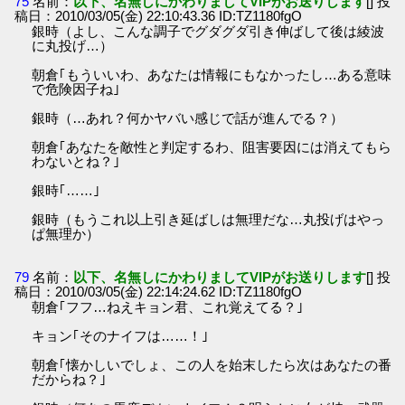
75
名前：
以下、名無しにかわりましてVIPがお送りします
[] 投
稿日：2010/03/05(金) 22:10:43.36 ID:TZ1180fgO
銀時（よし、こんな調子でグダグダ引き伸ばして後は綾波
に丸投げ…）
朝倉｢もういいわ、あなたは情報にもなかったし…ある意味
で危険因子ね｣
銀時（…あれ？何かヤバい感じで話が進んでる？）
朝倉｢あなたを敵性と判定するわ、阻害要因には消えてもら
わないとね？｣
銀時｢……｣
銀時（もうこれ以上引き延ばしは無理だな…丸投げはやっ
ぱ無理か）
79
名前：
以下、名無しにかわりましてVIPがお送りします
[] 投
稿日：2010/03/05(金) 22:14:24.62 ID:TZ1180fgO
朝倉｢フフ…ねえキョン君、これ覚えてる？｣
キョン｢そのナイフは……！｣
朝倉｢懐かしいでしょ、この人を始末したら次はあなたの番
だからね？｣