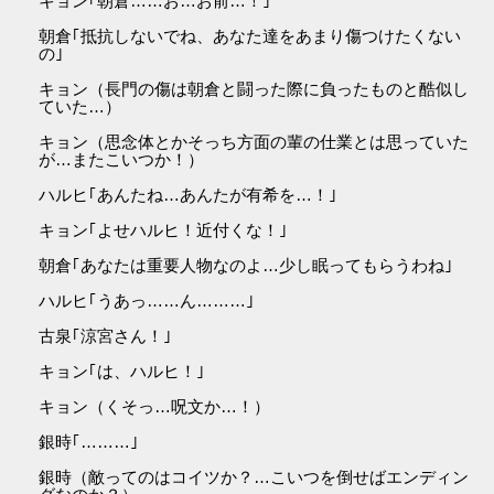
キョン｢朝倉……お…お前…！｣
朝倉｢抵抗しないでね、あなた達をあまり傷つけたくない
の｣
キョン（長門の傷は朝倉と闘った際に負ったものと酷似し
ていた…）
キョン（思念体とかそっち方面の輩の仕業とは思っていた
が…またこいつか！）
ハルヒ｢あんたね…あんたが有希を…！｣
キョン｢よせハルヒ！近付くな！｣
朝倉｢あなたは重要人物なのよ…少し眠ってもらうわね｣
ハルヒ｢うあっ……ん………｣
古泉｢涼宮さん！｣
キョン｢は、ハルヒ！｣
キョン（くそっ…呪文か…！）
銀時｢………｣
銀時（敵ってのはコイツか？…こいつを倒せばエンディン