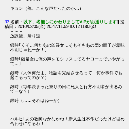
キョン（俺、こんな声だったのか…）
33
名前：
以下、名無しにかわりましてVIPがお送りします
[] 投
稿日：2010/03/05(金) 20:47:11.59 ID:TZ1180fgO
－－－
放課後、帰り道
銀時｢くそ…何だあの凶暴女…そもそもあの団の面子が意味
不明じゃねーか！｣
銀時｢凶暴女に俺の声をモシャスしてるヤローまでいやがっ
て…｣
銀時（大体何だよ、物語を完結させろって…何か事件でも
起こるってのか？）
銀時（毎年決まった祭りの日に死人と行方不明者が出るみ
てーな？）
銀時（……それはねーか）
－－－
ハルヒ｢あの教師なかなかね！新入生は不作だったけど埋め
合わせになるわ！｣