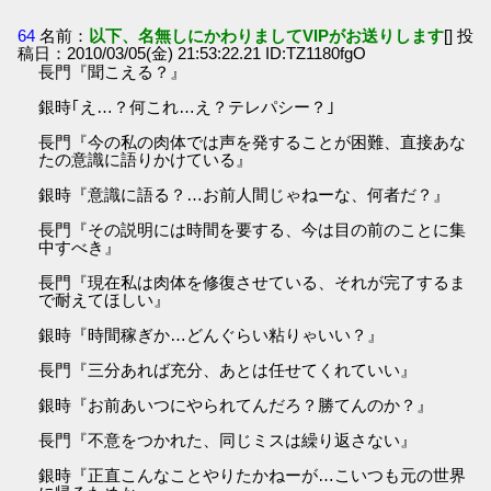
64
名前：
以下、名無しにかわりましてVIPがお送りします
[] 投
稿日：2010/03/05(金) 21:53:22.21 ID:TZ1180fgO
長門『聞こえる？』
銀時｢え…？何これ…え？テレパシー？｣
長門『今の私の肉体では声を発することが困難、直接あな
たの意識に語りかけている』
銀時『意識に語る？…お前人間じゃねーな、何者だ？』
長門『その説明には時間を要する、今は目の前のことに集
中すべき』
長門『現在私は肉体を修復させている、それが完了するま
で耐えてほしい』
銀時『時間稼ぎか…どんぐらい粘りゃいい？』
長門『三分あれば充分、あとは任せてくれていい』
銀時『お前あいつにやられてんだろ？勝てんのか？』
長門『不意をつかれた、同じミスは繰り返さない』
銀時『正直こんなことやりたかねーが…こいつも元の世界