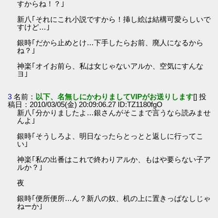
すからね！？｣
新八｢それにこれ小説ですから！挿し絵は結構可愛らしいで
すけど…｣
銀時｢だから止めとけ…下手したらお前、廃人になるから
ね？｣
神楽｢オイお前ら、私は女じゃないアルか、空気にすんな
ヨ｣
3
名前：
以下、名無しにかわりましてVIPがお送りします
[] 投
稿日：2010/03/05(金) 20:09:06.27 ID:TZ1180fgO
新八｢分かりましたよ…銀さんがそこまで言うなら読みませ
んよ｣
銀時｢そうしろよ、明日なったらとっとと返しに行ってこ
い｣
神楽｢私の出番はこれで終わりアルか、もはや要らない子ア
ルか？｣
夜
銀時｢便所便所…ん？新八の奴、机の上に置きっぱなしじゃ
ねーか｣