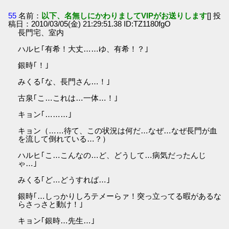
55
名前：
以下、名無しにかわりましてVIPがお送りします
[] 投
稿日：2010/03/05(金) 21:29:51.38 ID:TZ1180fgO
長門宅、室内
ハルヒ｢有希！大丈……ゆ、有希！？｣
銀時｢！｣
みくる｢な、長門さん…！｣
古泉｢こ…これは…一体…！｣
キョン｢………｣
キョン（……待て、この状況は何だ…なぜ…なぜ長門が血
を流して倒れている…？）
ハルヒ｢こ…こんなの…ど、どうして…病気だったんじ
ゃ…｣
みくる｢ど…どうすれば…｣
銀時｢…しっかりしろテメーらァ！突っ立ってる暇があるな
らさっさと動け！｣
キョン｢銀時…先生…｣