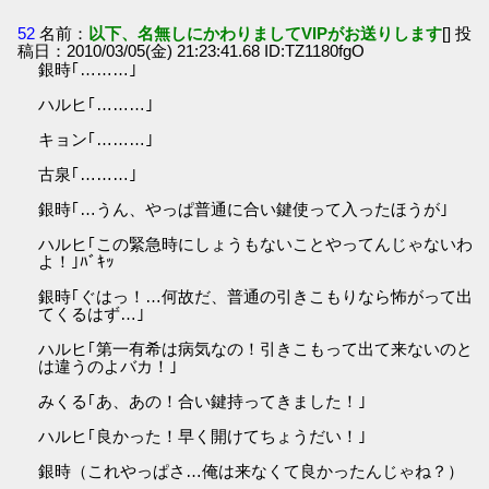
52
名前：
以下、名無しにかわりましてVIPがお送りします
[] 投
稿日：2010/03/05(金) 21:23:41.68 ID:TZ1180fgO
銀時｢………｣
ハルヒ｢………｣
キョン｢………｣
古泉｢………｣
銀時｢…うん、やっぱ普通に合い鍵使って入ったほうが｣
ハルヒ｢この緊急時にしょうもないことやってんじゃないわ
よ！｣ﾊﾞｷｯ
銀時｢ぐはっ！…何故だ、普通の引きこもりなら怖がって出
てくるはず…｣
ハルヒ｢第一有希は病気なの！引きこもって出て来ないのと
は違うのよバカ！｣
みくる｢あ、あの！合い鍵持ってきました！｣
ハルヒ｢良かった！早く開けてちょうだい！｣
銀時（これやっぱさ…俺は来なくて良かったんじゃね？）