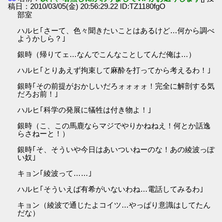
稿日：2010/03/05(金) 20:56:29.22 ID:TZ1180fgO
部室
ハルヒ｢さーて、色々聞きたいことはあるけど…何から調べ
ようかしら？｣
銀時（帰りてェ…なんでこんなことしてんだ俺は…）
ハルヒ｢とりあえず拘束して麻酔を打ってから考えるわ！｣
銀時｢その前提がおかしいだろォォォォ！完全に解剖する気
だろお前！｣
ハルヒ｢科学の発展に犠牲は付き物よ！｣
銀時（こ、この馬鹿ならマジでやりかねねえ！何とか話逸
らさねーと！）
銀時｢そ、そういや今日はあいついねーのな！あの綾波っぽ
い奴｣
キョン｢綾波って……｣
ハルヒ｢そういえば有希がいないわね…電話してみるわ｣
キョン（綾波で通じたよコイツ…やっぱり意識はしてたん
だな）