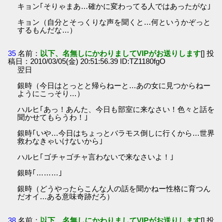
キョン｢そりゃまあ…確かに変わってる人ではあったがな｣
キョン（自分とそっくりな声を聞くと…何というかぞっと
するもんだな…）
35
名前：
以下、名無しにかわりましてVIPがお送りします
[] 投
稿日：2010/03/05(金) 20:51:56.39 ID:TZ1180fgO
翌日
銀時（今日はとっとと帰らねーと…あの女に見つからねー
ようにこっそり…）
ハルヒ｢あっ！あんた、今日も部室に来なさい！色々と話を
聞かせてもらうわ！｣
銀時｢いや…今日はちょっとバラモス倒しに行くから…世界
救わなきゃいけないから｣
ハルヒ｢ゴチャゴチャ言わないで来なさいよ！｣
銀時｢………｣
銀時（どうやったらこんな人の話を聞かねー性格に育つん
だオイ…ある意味奇跡だろ）
38
名前：
以下、名無しにかわりましてVIPがお送りします
[] 投