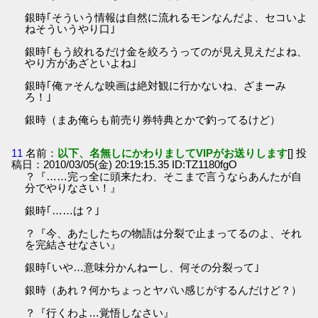
銀時｢そういう情報は自然に流れるモンなんだよ、セコいよ
ねそういうやり口｣
銀時｢もう絞れるだけ金を絞ろうってのが見え見えだよね、
やり方があざといよね｣
銀時｢俺ァそんな映画は絶対観に行かないね、ざまーみ
ろ！｣
銀時（まあ俺らも前売り券特典とかで釣ってるけど）
11
名前：
以下、名無しにかわりましてVIPがお送りします
[] 投
稿日：2010/03/05(金) 20:19:15.35 ID:TZ1180fgO
？『……完っ全に頭来たわ、そこまで言うならあんたが自
分でやりなさい！』
銀時｢……は？｣
？『今、あたしたちの物語は分裂で止まってるのよ、それ
を完結させなさい』
銀時｢いや…意味分かんねーし、何その分裂って｣
銀時（あれ？何かちょっとヤバい感じがするんだけど？）
？『行くわよ…覚悟しなさい』