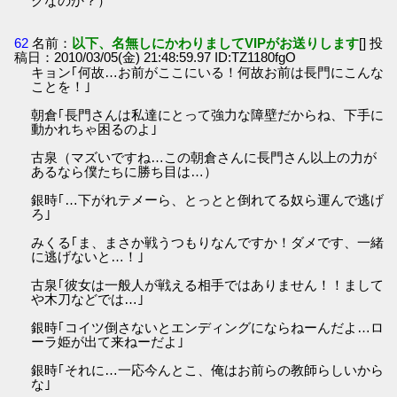
グなのか？）
62
名前：
以下、名無しにかわりましてVIPがお送りします
[] 投
稿日：2010/03/05(金) 21:48:59.97 ID:TZ1180fgO
キョン｢何故…お前がここにいる！何故お前は長門にこんな
ことを！｣
朝倉｢長門さんは私達にとって強力な障壁だからね、下手に
動かれちゃ困るのよ｣
古泉（マズいですね…この朝倉さんに長門さん以上の力が
あるなら僕たちに勝ち目は…）
銀時｢…下がれテメーら、とっとと倒れてる奴ら運んで逃げ
ろ｣
みくる｢ま、まさか戦うつもりなんですか！ダメです、一緒
に逃げないと…！｣
古泉｢彼女は一般人が戦える相手ではありません！！まして
や木刀などでは…｣
銀時｢コイツ倒さないとエンディングにならねーんだよ…ロ
ーラ姫が出て来ねーだよ｣
銀時｢それに…一応今んとこ、俺はお前らの教師らしいから
な｣