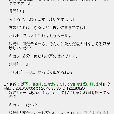
ァァァァ！｣
長門｢！｣
みくる｢ひ…ひぇ…す、凄いです……｣
古泉｢これは…なるほど…確かに驚きですね｣
ハルヒ｢でしょ！これはもう大発見よ！｣
銀時｢…何だテメーら、そんなに死んだ魚の目をしてる奴が
珍しいのか？｣
キョン｢多分…俺たちの声のせいですよ｣
銀時｢……｣
ハルヒ｢うーん、やっぱり似てるわね！｣
27
名前：
以下、名無しにかわりましてVIPがお送りします
[] 投
稿日：2010/03/05(金) 20:40:38.36 ID:TZ1180fgO
銀時｢あー…あれか？もしかしてお宅も家に杉田を飼ってん
の？｣
キョン｢…はい？｣
銀時｢大変だよなーお互いに、あいつすぐにアドリブするし