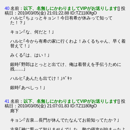
40
名前：
以下、名無しにかわりましてVIPがお送りします
[] 投
稿日：2010/03/05(金) 21:01:22.88 ID:TZ1180fgO
ハルヒ｢ちょっとキョン！今日有希が休みって知って
た！？｣
キョン｢な、何だと！｣
ハルヒ｢今から有希の家に行くわよ！みくるちゃん、早く着
替えて！｣
みくる｢は、はい！｣
銀時｢野郎はとっとと出てけ、俺は着替えを手伝うために
残……｣
ハルヒ｢あんたも出てけ！｣ﾊﾞｷｯ
銀時｢あべしっ！｣
41
名前：
以下、名無しにかわりましてVIPがお送りします
[] 投
稿日：2010/03/05(金) 21:07:01.83 ID:TZ1180fgO
廊下
キョン｢古泉…長門が休んでたなんてお前知ってたか？｣
古泉｢神に誓って知りませんでした…敵の侵攻が始まったよ