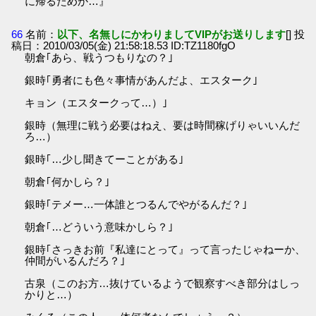
に帰るためか…』
66
名前：
以下、名無しにかわりましてVIPがお送りします
[] 投
稿日：2010/03/05(金) 21:58:18.53 ID:TZ1180fgO
朝倉｢あら、戦うつもりなの？｣
銀時｢勇者にも色々事情があんだよ、エスターク｣
キョン（エスタークって…）｣
銀時（無理に戦う必要はねえ、要は時間稼げりゃいいんだ
ろ…）
銀時｢…少し聞きてーことがある｣
朝倉｢何かしら？｣
銀時｢テメー…一体誰とつるんでやがるんだ？｣
朝倉｢…どういう意味かしら？｣
銀時｢さっきお前『私達にとって』って言ったじゃねーか、
仲間がいるんだろ？｣
古泉（このお方…抜けているようで観察すべき部分はしっ
かりと…）