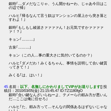
銀時｢…ダメだなこりゃ、うん開かねーわ、じゃあ今日はこ
の辺で帰｣
ハルヒ｢帰るなんて言う奴はマンションの屋上から突き落と
すわよ！｣
銀時｢もしもし綾波さァァァァん！お元気ですかァァァァ
ァ！？｣
キョン｢………｣
古泉｢………｣
キョン（この人…事の重大さに気付いてるのか？）
ハルヒ｢ダメだわ！みくるちゃん、事情を説明して合い鍵貰
ってきて！｣
みくる｢は、はい！｣
45
名前：
以下、名無しにかわりましてVIPがお送りします
[] 投
稿日：2010/03/05(金) 21:15:45.47 ID:TZ1180fgO
銀時｢合い鍵なんざいらねーよ、テメーらの頼み方が悪いん
だ…ここは俺に任せろ｣
ハルヒ｢た、頼み方って…そんなの関係あるはずないじゃな
い！｣