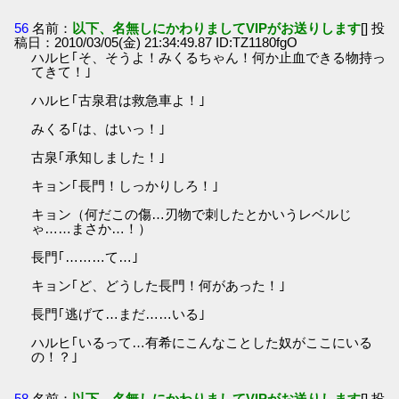
56
名前：
以下、名無しにかわりましてVIPがお送りします
[] 投
稿日：2010/03/05(金) 21:34:49.87 ID:TZ1180fgO
ハルヒ｢そ、そうよ！みくるちゃん！何か止血できる物持っ
てきて！｣
ハルヒ｢古泉君は救急車よ！｣
みくる｢は、はいっ！｣
古泉｢承知しました！｣
キョン｢長門！しっかりしろ！｣
キョン（何だこの傷…刃物で刺したとかいうレベルじ
ゃ……まさか…！）
長門｢………て…｣
キョン｢ど、どうした長門！何があった！｣
長門｢逃げて…まだ……いる｣
ハルヒ｢いるって…有希にこんなことした奴がここにいる
の！？｣
58
名前：
以下、名無しにかわりましてVIPがお送りします
[] 投