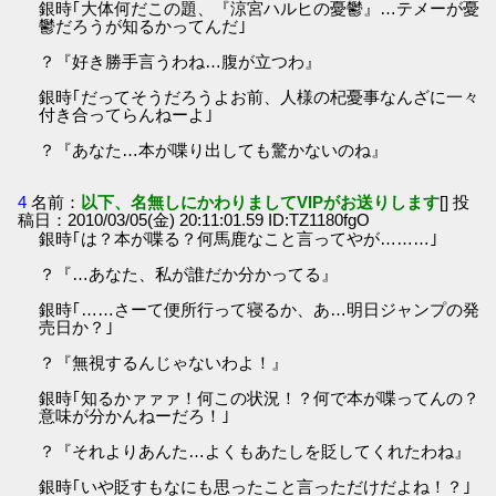
銀時｢大体何だこの題、『涼宮ハルヒの憂鬱』…テメーが憂
鬱だろうが知るかってんだ｣
？『好き勝手言うわね…腹が立つわ』
銀時｢だってそうだろうよお前、人様の杞憂事なんざに一々
付き合ってらんねーよ｣
？『あなた…本が喋り出しても驚かないのね』
4
名前：
以下、名無しにかわりましてVIPがお送りします
[] 投
稿日：2010/03/05(金) 20:11:01.59 ID:TZ1180fgO
銀時｢は？本が喋る？何馬鹿なこと言ってやが………｣
？『…あなた、私が誰だか分かってる』
銀時｢……さーて便所行って寝るか、あ…明日ジャンプの発
売日か？｣
？『無視するんじゃないわよ！』
銀時｢知るかァァァ！何この状況！？何で本が喋ってんの？
意味が分かんねーだろ！｣
？『それよりあんた…よくもあたしを貶してくれたわね』
銀時｢いや貶すもなにも思ったこと言っただけだよね！？｣