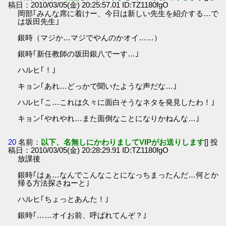
稿日：2010/03/05(金) 20:25:57.01 ID:TZ1180fgO
岡部｢みんな席に着けー、今日は新しい先生を紹介する…で
は坂田先生｣
銀時（マジか…マジでやんのかオイ……）
銀時｢新任教師の坂田銀八でーす…｣
ハルヒ｢！｣
キョン｢あれ…どっかで聞いたような声だな…｣
ハルヒ｢こ…これは久々に面白そうなネタを発見したわ！｣
キョン｢やれやれ…また面倒なことになりかねんな…｣
20
名前：
以下、名無しにかわりましてVIPがお送りします
[] 投
稿日：2010/03/05(金) 20:28:29.91 ID:TZ1180fgO
放課後
銀時｢はぁ…なんでこんなことになっちまったんだ…何とか
帰る方法探さねーと｣
ハルヒ｢ちょっとあんた！｣
銀時｢……オイお前、呼ばれてんぞ？｣