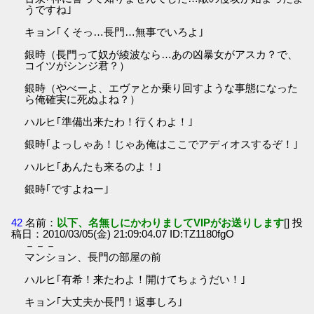
うですね｣
キョン｢くそっ…長門…無事でいろよ｣
銀時（長門って奴が綾波なら…あの凶暴女がアスカ？で、
コイツがシンジ君？）
銀時（やべーよ、エヴァとか乗り回すような事態になった
ら俺確実に死ぬよね？）
ハルヒ｢準備出来たわ！行くわよ！｣
銀時｢よっしゃあ！じゃあ俺はここでアディオスするぞ！｣
ハルヒ｢あんたも来るのよ！｣
銀時｢ですよねー｣
42
名前：
以下、名無しにかわりましてVIPがお送りします
[] 投
稿日：2010/03/05(金) 21:09:04.07 ID:TZ1180fgO
－－－
マンション、長門の部屋の前
ハルヒ｢有希！来たわよ！開けてちょうだい！｣
キョン｢大丈夫か長門！返事しろ｣