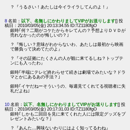
？『うるさい！あたしは今イライラしてんのよ！』
8
名前：
以下、名無しにかわりましてVIPがお送りします
[] 投
稿日：2010/03/05(金) 20:13:34.55 ID:TZ1180fgO
銀時｢何？二期がコケたからキレてんの？予想よりＤＶＤが
売れなかったのが悔しいの？｣
？『悔しい？意味がわからないわ、あたしは最初から映画
で勝負って決めてたのよ』
？『その証拠にたくさんの人が観に来てるしね？トップテ
ンにも入ったわ』
銀時｢半端にテレビ終わらせて続きは劇場でみたいな？ドラ
マとかにあるあの手法？｣
銀時｢イヤだねーそういうの、毎週見てくれてる視聴者に失
礼だよね｣
10
名前：
以下、名無しにかわりましてVIPがお送りします
[] 投
稿日：2010/03/05(金) 20:17:31.03 ID:TZ1180fgO
銀時｢しかも二回目を見に来てくれた人には限定グッズをプ
レゼントみたいな？｣
？『あんた…興味ないわりにはよく知ってるわね』