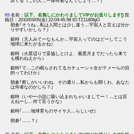
みくる（この人…一体何者なんでしょう…？）
69
名前：
以下、名無しにかわりましてVIPがお送りします
[] 投
稿日：2010/03/05(金) 22:04:45.98 ID:TZ1180fgO
朝倉｢そうね…私は人間とは少し違う…宇宙人と言えば分か
りやすいかしら？｣
銀時（天人みてーなもんか…宇宙人ってのはどーしてこう
地球に来たがるかね）
銀時（火星辺りで妥協しとけよ、最悪月までだったら来て
も構わねえから）
銀時｢で…この眠らされてるカチューシャ女がテメーらの目
的ってわけか｣
朝倉｢察しがいいわね、その通り…私からも聞くわ、あなた
は何者なのかしら？｣
銀時（いやー小説に吸い込まれちゃいましてー！…とは言
えねーし…何て言うかな）
銀時｢……地球育ちのサイヤ人…らしいぜ｣
朝倉｢……？｣