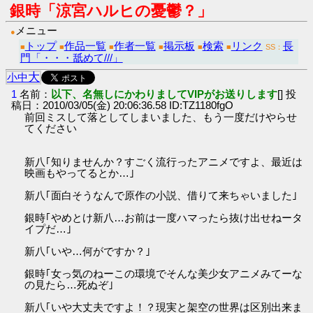
銀時「涼宮ハルヒの憂鬱？」
メニュー
●
トップ
作品一覧
作者一覧
掲示板
検索
リンク
長
■
■
■
■
■
■
SS：
門「・・・舐めて///」
大
小
中
1
名前：
以下、名無しにかわりましてVIPがお送りします
[] 投
稿日：2010/03/05(金) 20:06:36.58 ID:TZ1180fgO
前回ミスして落としてしまいました、もう一度だけやらせ
てください
新八｢知りませんか？すごく流行ったアニメですよ、最近は
映画もやってるとか…｣
新八｢面白そうなんで原作の小説、借りて来ちゃいました｣
銀時｢やめとけ新八…お前は一度ハマったら抜け出せねータ
イプだ…｣
新八｢いや…何がですか？｣
銀時｢女っ気のねーこの環境でそんな美少女アニメみてーな
の見たら…死ぬぞ｣
新八｢いや大丈夫ですよ！？現実と架空の世界は区別出来ま