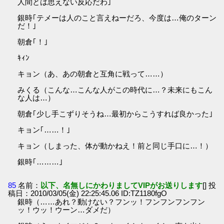
人間とは思えない反応だわ｣
銀時｢テメーは人のこと言えねーだろ、今度は…俺のターン
だ！｣
朝倉｢！｣
ｷｨﾝ
キョン（あ、あの朝倉と互角に戦って……）
みくる（こんな…こんな人がこの時代に…？未来にもこん
な人は…）
朝倉｢少し手こずりそうね…最初からこうすれば良かった｣
キョン｢……！｣
キョン（しまった、体が動かねえ！前と同じ手口に…！）
銀時｢………｣
85
名前：
以下、名無しにかわりましてVIPがお送りします
[] 投
稿日：2010/03/05(金) 22:25:45.06 ID:TZ1180fgO
銀時（……あれ？動けない？フンッ！フンフンフンフン
ッ！ウッ！ウーン…ダメだ）