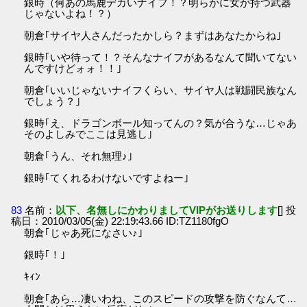
銀時（何あの馬鹿デカいナイフ！？明らかに女が持つ武器
じゃないよね！？）
朝倉｢サイヤ人さんだったかしら？まずはあなたからね｣
銀時｢いや待って！？そんなナイフがあるなんて聞いてない
んですけどォォ！！｣
朝倉｢いいじゃないナイフくらい、サイヤ人は戦闘民族なん
でしょう？｣
銀時｢え、ドラゴンボール知ってんの？気が合うな…じゃあ
そのよしみでここは見逃し｣
朝倉｢うん、それ無理♪｣
銀時｢てくれるわけないですよねー｣
83
名前：
以下、名無しにかわりましてVIPがお送りします
[] 投
稿日：2010/03/05(金) 22:19:43.66 ID:TZ1180fgO
朝倉｢じゃあ死になさい♪｣
銀時｢！｣
ｷｨﾝ
朝倉｢あら…凄いわね、このスピードの攻撃を防ぐなんて…