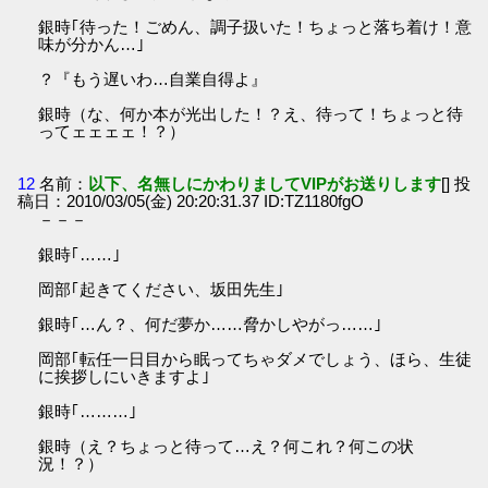
銀時｢待った！ごめん、調子扱いた！ちょっと落ち着け！意
味が分かん…｣
？『もう遅いわ…自業自得よ』
銀時（な、何か本が光出した！？え、待って！ちょっと待
ってェェェェ！？）
12
名前：
以下、名無しにかわりましてVIPがお送りします
[] 投
稿日：2010/03/05(金) 20:20:31.37 ID:TZ1180fgO
－－－
銀時｢……｣
岡部｢起きてください、坂田先生｣
銀時｢…ん？、何だ夢か……脅かしやがっ……｣
岡部｢転任一日目から眠ってちゃダメでしょう、ほら、生徒
に挨拶しにいきますよ｣
銀時｢………｣
銀時（え？ちょっと待って…え？何これ？何この状
況！？）