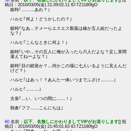
稿日：2010/03/05(金) 21:39:02.11 ID:TZ1180fgO
銀時｢………あれ？｣
ハルヒ｢何よ！どうかしたの？｣
銀時｢なあ…テメーらエスエス製薬は確か五人組だったよ
な？｣
ハルヒ｢こんなときに何よ！｣
銀時｢いや…その五人に俺が入ったら六人だよな？足し算間
違えてねーよな？｣
銀時｢目の錯覚か？…何かこの場に七人いるように見えんだ
けど？｣
ハルヒ｢はあっ！？あんた一体いつまでふざけ………｣
ハルヒ｢………｣
古泉｢…い、いつの間に……！｣
朝倉｢フフ……こんにちは｣
60
名前：
以下、名無しにかわりましてVIPがお送りします
[] 投
稿日：2010/03/05(金) 21:45:01.63 ID:TZ1180fgO