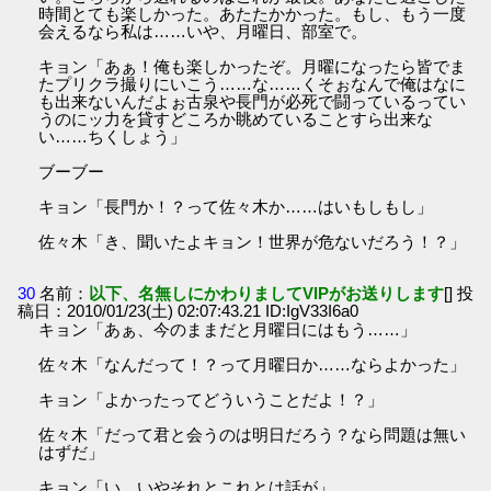
時間とても楽しかった。あたたかかった。もし、もう一度
会えるなら私は……いや、月曜日、部室で。
キョン「あぁ！俺も楽しかったぞ。月曜になったら皆でま
たプリクラ撮りにいこう……な……くそぉなんで俺はなに
も出来ないんだよぉ古泉や長門が必死で闘っているってい
うのにッ力を貸すどころか眺めていることすら出来な
い……ちくしょう」
ブーブー
キョン「長門か！？って佐々木か……はいもしもし」
佐々木「き、聞いたよキョン！世界が危ないだろう！？」
30
名前：
以下、名無しにかわりましてVIPがお送りします
[] 投
稿日：2010/01/23(土) 02:07:43.21 ID:IgV33I6a0
キョン「あぁ、今のままだと月曜日にはもう……」
佐々木「なんだって！？って月曜日か……ならよかった」
キョン「よかったってどういうことだよ！？」
佐々木「だって君と会うのは明日だろう？なら問題は無い
はずだ」
キョン「い、いやそれとこれとは話が」