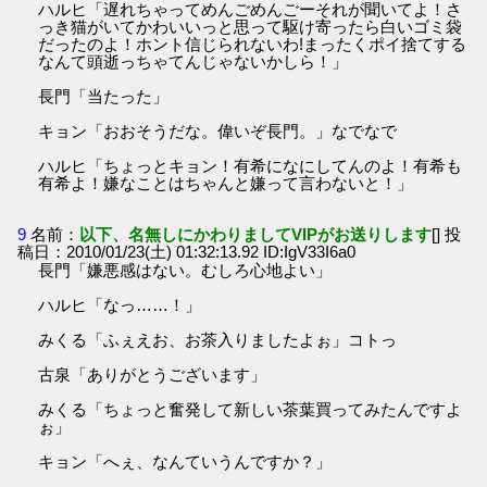
ハルヒ「遅れちゃってめんごめんごーそれが聞いてよ！さ
っき猫がいてかわいいっと思って駆け寄ったら白いゴミ袋
だったのよ！ホント信じられないわ!まったくポイ捨てする
なんて頭逝っちゃてんじゃないかしら！」
長門「当たった」
キョン「おおそうだな。偉いぞ長門。」なでなで
ハルヒ「ちょっとキョン！有希になにしてんのよ！有希も
有希よ！嫌なことはちゃんと嫌って言わないと！」
9
名前：
以下、名無しにかわりましてVIPがお送りします
[] 投
稿日：2010/01/23(土) 01:32:13.92 ID:IgV33I6a0
長門「嫌悪感はない。むしろ心地よい」
ハルヒ「なっ……！」
みくる「ふぇえお、お茶入りましたよぉ」コトっ
古泉「ありがとうございます」
みくる「ちょっと奮発して新しい茶葉買ってみたんですよ
ぉ」
キョン「へぇ、なんていうんですか？」