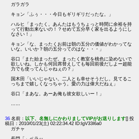
ガラガラ
キョン「ふぅ・・・今日もギリギリだったな。」
ハルヒ「まったく。あんたはもうちょっと時間に余裕を持
って行動出来ないの！？せめて五分早く家を出るようにし
なさい！」
キョン「な、まったくお前は朝の五分の価値がわかってな
いな。いいか？朝の五分ってのはな・・・」
谷口「また始まったぜ。まったく教室を桃色に染めないで
欲しいね。しかも何回席替えしても毎回前後だしよー超能
力でも使ってんじゃねぇの？」
国木田「いいじゃない。二人とも幸せそうだし。見てるこ
っちまで嬉しくなっちゃう。愛の力は偉大だねぇ」
谷口「まあな。あーあ俺も彼女欲しいー！」
……
36
名前：
以下、名無しにかわりましてVIPがお送りします
[] 投
稿日：2010/01/23(土) 02:22:34.42 ID:IgV33I6a0
ガチャ
長門「」ペラッ