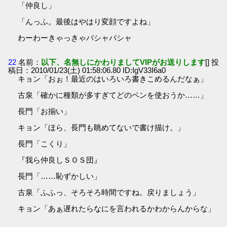
「仲良し」
「んっふ。最後はやはり変顔ですよね」
わーわーきゃっきゃパシャパシャ
22
名前：
以下、名無しにかわりましてVIPがお送りします
[] 投
稿日：2010/01/23(土) 01:58:06.80 ID:IgV33I6a0
キョン「おぉ！最近のはいろいろ書きこめるんだなぁ」
古泉「確かに種類が多すぎてどのペンを使おうか……」
長門「お揃い」
キョン「ほら、長門も眺めてないで書け描け。」
長門「こくり」
『我ら仲良しＳＯＳ団』
長門「……恥ずかしい」
古泉「ふふっ、そろそろ時間ですね。戻りましょう」
キョン「あぁ遅れたらなにを言われるかわからんからな」