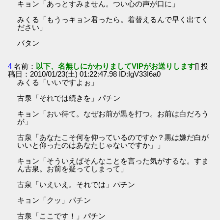
キョン「あっとすみません。つい心の声が口に」
みくる「もうっキョン君ったら。着替えるんで早く出てく
ださい」
バタン
4
名前：
以下、名無しにかわりましてVIPがお送りします
[] 投
稿日：2010/01/23(土) 01:22:47.98 ID:IgV33I6a0
みくる「いいですよぉ」
古泉「それでは続きを」パチン
キョン「おい待て。なぜお前が黒を打つ。お前は白だろう
が」
古泉「あなたこそ何を仰っているのですか？黒は嫌だ白が
いいと仰ったのはあなたじゃないですか」」
キョン「そういえばそんなことを言った気がするな。すま
ん古泉。お前を疑ってしまって」
古泉「いえいえ。それでは」パチン
キョン「クッ」パチン
古泉「ここです！」パチン