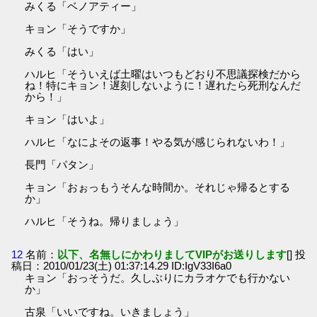
みくる「ベノアティー」
キョン「そうですか」
みくる「はい」
ハルヒ「そういえば土曜はいつもどおり不思議探検だから
ね！特にキョン！遅刻しないように！遅れたら死刑なんだ
から！」
キョン「はいよ」
ハルヒ「なによその返事！やる気が感じられないわ！」
長門「パタン」
キョン「おぉっもうそんな時間か。それじゃ帰るとする
か」
ハルヒ「そうね。帰りましょう」
12
名前：
以下、名無しにかわりましてVIPがお送りします
[] 投
稿日：2010/01/23(土) 01:37:14.29 ID:IgV33I6a0
キョン「おっそうだ。久しぶりにカラオケでも行かない
か」
古泉「いいですね。いきましょう」