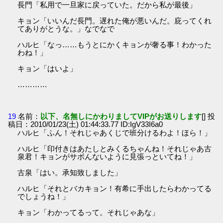
長門「私用で一旦家に戻っていた。だから私が最後」
キョン「いいんだ長門。遅れた俺が悪いんだ。庇ってくれ
てありがとうな。」なでなで
ハルヒ「なっ……もうとにかくキョンが奢る事！わかった
わね！」
キョン「はいよ」
…………
19
名前：
以下、名無しにかわりましてVIPがお送りします
[] 投
稿日：2010/01/23(土) 01:44:33.77 ID:IgV33I6a0
ハルヒ「ふん！それじゃあくじで班分けるわよ！ほら！」
ハルヒ「印付きはあたしとみくるちゃんね！それじゃあ古
泉君！キョンがサボんないように見張っといてね！」
古泉「はい。承知致しました」
ハルヒ「それとバカキョン！有希に手出したらわかってる
でしょうね！」
キョン「わかってるって。それじゃあな」