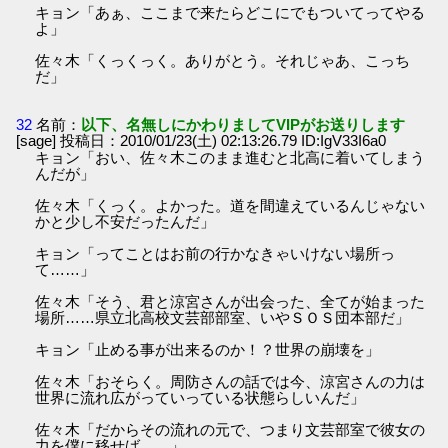
キョン「あぁ、ここまで来たらどこにでもついてってやる
よ」
佐々木「くっくっく。ありがとう。それじゃあ、こっち
だ」
32
名前：
以下、名無しにかわりましてVIPがお送りします
[sage] 投稿日：2010/01/23(土) 02:13:26.79 ID:IgV33I6a0
キョン「おい、佐々木このまま進むと北高に着いてしまう
んだが」
佐々木「くっく。よかった。道を間違えているんじゃない
かと少し不安だったんだ」
キョン「ってことはお前の行かなきゃいけない場所っ
て……」
佐々木「そう、君と涼宮さんが出会った、全てが始まった
場所……県立北高校文芸部部室、いやＳＯＳ団本部だ」
キョン「止める事が出来るのか！？世界の崩壊を」
佐々木「おそらく。周防さんの話では今、涼宮さんの力は
世界に流れ広がっていっている状態らしいんだ」
佐々木「だからその流れの元で、つまり文芸部室で彼女の
力を僕に移せば……」