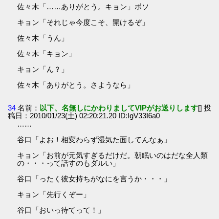
佐々木「……ありがとう。キョン」ボソ
キョン「それじゃ今度こそ、開けるぞ」
佐々木「うん」
佐々木「キョン」
キョン「ん？」
佐々木「ありがとう。さようなら」
34
名前：
以下、名無しにかわりましてVIPがお送りします
[] 投
稿日：2010/01/23(土) 02:20:21.20 ID:IgV33I6a0
……
谷口「よお！相変わらず湿気た面してんなぁ」
キョン「お前が元気すぎるだけだ。朝眠いのはだな全人類
の・・・って話すのもダルい」
谷口「ったく彼女持ちがなにを言うか・・・」
キョン「先行くぞー」
谷口「おいっ待てって！」