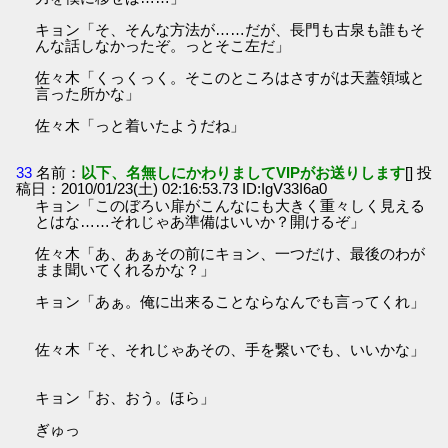
キョン「そ、そんな方法が……だが、長門も古泉も誰もそ
んな話しなかったぞ。っとそこ左だ」
佐々木「くっくっく。そこのところはさすがは天蓋領域と
言った所かな」
佐々木「っと着いたようだね」
33
名前：
以下、名無しにかわりましてVIPがお送りします
[] 投
稿日：2010/01/23(土) 02:16:53.73 ID:IgV33I6a0
キョン「このぼろい扉がこんなにも大きく重々しく見える
とはな……それじゃあ準備はいいか？開けるぞ」
佐々木「あ、あぁその前にキョン、一つだけ、最後のわが
まま聞いてくれるかな？」
キョン「あぁ。俺に出来ることならなんでも言ってくれ」
佐々木「そ、それじゃあその、手を繋いでも、いいかな」
キョン「お、おう。ほら」
ぎゅっ