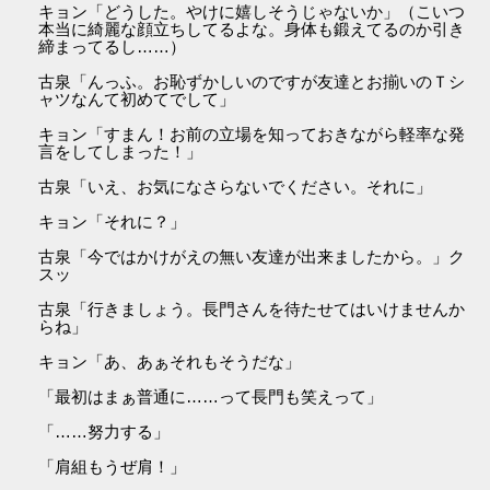
キョン「どうした。やけに嬉しそうじゃないか」（こいつ
本当に綺麗な顔立ちしてるよな。身体も鍛えてるのか引き
締まってるし……）
古泉「んっふ。お恥ずかしいのですが友達とお揃いのＴシ
ャツなんて初めてでして」
キョン「すまん！お前の立場を知っておきながら軽率な発
言をしてしまった！」
古泉「いえ、お気になさらないでください。それに」
キョン「それに？」
古泉「今ではかけがえの無い友達が出来ましたから。」ク
スッ
古泉「行きましょう。長門さんを待たせてはいけませんか
らね」
キョン「あ、あぁそれもそうだな」
「最初はまぁ普通に……って長門も笑えって」
「……努力する」
「肩組もうぜ肩！」