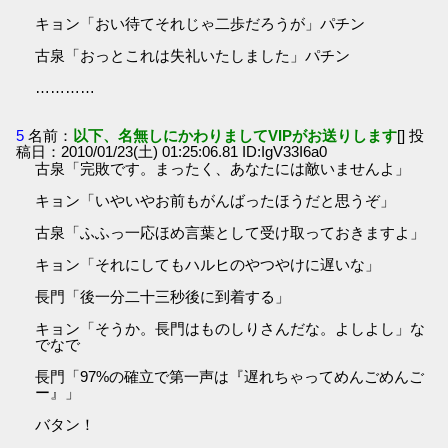
キョン「おい待てそれじゃ二歩だろうが」パチン
古泉「おっとこれは失礼いたしました」パチン
…………
5
名前：
以下、名無しにかわりましてVIPがお送りします
[] 投
稿日：2010/01/23(土) 01:25:06.81 ID:IgV33I6a0
古泉「完敗です。まったく、あなたには敵いませんよ」
キョン「いやいやお前もがんばったほうだと思うぞ」
古泉「ふふっ一応ほめ言葉として受け取っておきますよ」
キョン「それにしてもハルヒのやつやけに遅いな」
長門「後一分二十三秒後に到着する」
キョン「そうか。長門はものしりさんだな。よしよし」な
でなで
長門「97%の確立で第一声は『遅れちゃってめんごめんご
ー』」
バタン！