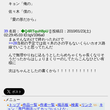
キョン「俺の」
佐々木「僕の」
『愛の形だから』
39
名前：
◆Q4RTquH8pU
[] 投稿日：2010/01/23(土)
02:29:45.03 ID:IgV33I6a0
まぁそんなわけで終わったわけで
>>28
当初の予定では佐々木のさの字もないくらいカオス路
線でいこうと思ってたんだ
んで無理やりねじ込もうとしたらめちゃくちゃ長くなりそ
うだったからはしょりまくりーのしてたらこんなひどい有
様に
次はちゃんとしたの書くから！！！！！！！！！！！
メニュー
●
トップ
作品一覧
作者一覧
掲示板
検索
リンク
キ
■
■
■
■
■
■
SS：
ョン「専門用語ってカッコいいよな」