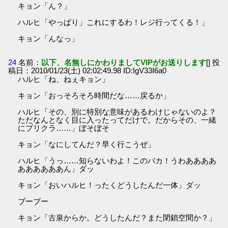
キョン「ん？」
ハルヒ「やっぱり」これにするわ！レジ行ってくる！」
キョン「んなっ」
24
名前：
以下、名無しにかわりましてVIPがお送りします
[] 投
稿日：2010/01/23(土) 02:02:49.98 ID:IgV33I6a0
ハルヒ「ね、ねぇキョン」
キョン「おっそろそろ時間だな……戻るか」
ハルヒ「その、別に特別な意味があるわけじゃないのよ？
ただなんとなく目に入ったってだけで。だからその、一緒
にプリクラ……」ぼそぼそ
キョン「なにしてんだ？早く行こうぜ」
ハルヒ「うっ……知らないわよ！このバカ！うわああああ
ああああああん」ダッ
キョン「おいハルヒ！ったくどうしたんだ一体」ダッ
ブーブー
キョン「古泉からか。どうしたんだ？また閉鎖空間か？」