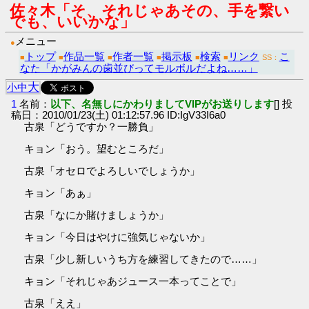
佐々木「そ、それじゃあその、手を繋い
でも、いいかな」
メニュー
●
トップ
作品一覧
作者一覧
掲示板
検索
リンク
こ
■
■
■
■
■
■
SS：
なた「かがみんの歯並びってモルボルだよね……」
大
小
中
1
名前：
以下、名無しにかわりましてVIPがお送りします
[] 投
稿日：2010/01/23(土) 01:12:57.96 ID:IgV33I6a0
古泉「どうですか？一勝負」
キョン「おう。望むところだ」
古泉「オセロでよろしいでしょうか」
キョン「あぁ」
古泉「なにか賭けましょうか」
キョン「今日はやけに強気じゃないか」
古泉「少し新しいうち方を練習してきたので……」
キョン「それじゃあジュース一本ってことで」
古泉「ええ」