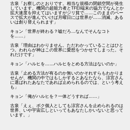
古泉「お察しのとおりです。相当な規模の閉鎖空間が発生
しています。機関の超能力者とTFEI端末の協力でなんとか
拡大速度を抑えてはいますがジリ貧で……このままのペー
スで拡大が進んでいけば月曜日には世界が……消滅、ある
いは創り替えられます」
キョン「世界が終わる？嘘だろ…なんでそんなコト
を……」
古泉「理由はわかりません。ただわかっていることはひと
つ。われらが神はこの世界に愛想をつかせてしまった。そ
れだけです」
キョン「ハルヒを……ハルヒをとめる方法はないのか」
古泉「止める方法が有るのか無いのかそれすらもわかりま
せんが、機関の中ではもしかするとあなたなら、涼宮さん
に選ばれたあなたであれば止められるのでは、という考え
も」
キョン「俺がハルヒを？一体どうすれば……」
古泉「えぇ、ボク個人としても涼宮さんを止められるのは
世界、いや宇宙広しといってもあなたしかいないと思って
います。」