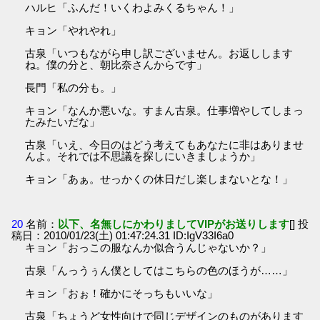
ハルヒ「ふんだ！いくわよみくるちゃん！」
キョン「やれやれ」
古泉「いつもながら申し訳ございません。お返しします
ね。僕の分と、朝比奈さんからです」
長門「私の分も。」
キョン「なんか悪いな。すまん古泉。仕事増やしてしまっ
たみたいだな」
古泉「いえ、今日のはどう考えてもあなたに非はありませ
んよ。それでは不思議を探しにいきましょうか」
キョン「あぁ。せっかくの休日だし楽しまないとな！」
20
名前：
以下、名無しにかわりましてVIPがお送りします
[] 投
稿日：2010/01/23(土) 01:47:24.31 ID:IgV33I6a0
キョン「おっこの服なんか似合うんじゃないか？」
古泉「んっうぅん僕としてはこちらの色のほうが……」
キョン「おぉ！確かにそっちもいいな」
古泉「ちょうど女性向けで同じデザインのものがあります