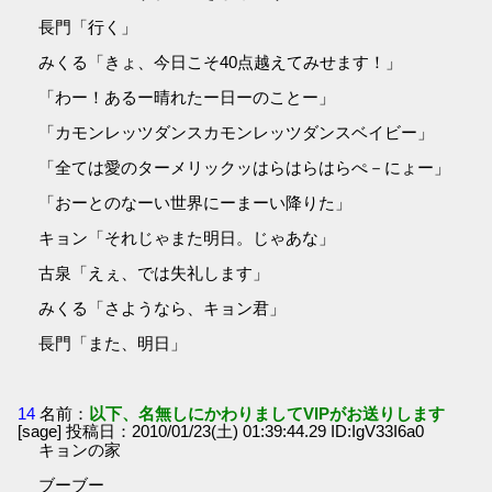
長門「行く」
みくる「きょ、今日こそ40点越えてみせます！」
「わー！あるー晴れたー日ーのことー」
「カモンレッツダンスカモンレッツダンスベイビー」
「全ては愛のターメリックッはらはらはらぺ－にょー」
「おーとのなーい世界にーまーい降りた」
キョン「それじゃまた明日。じゃあな」
古泉「えぇ、では失礼します」
みくる「さようなら、キョン君」
長門「また、明日」
14
名前：
以下、名無しにかわりましてVIPがお送りします
[sage] 投稿日：2010/01/23(土) 01:39:44.29 ID:IgV33I6a0
キョンの家
ブーブー