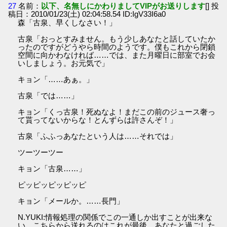
27
名前：
以下、名無しにかわりましてVIPがお送りします
[] 投
稿日：2010/01/23(土) 02:04:58.54 ID:IgV33I6a0
森「古泉、早くしなさい！」
古泉「おっとすみません。もう少しあなたと話していたか
ったのですがどうやら時間のようです。僕もこれから閉鎖
空間に向かわなければ……では、また月曜日に部室でお会
いしましょう。お元気で」
キョン「……あぁ。」
古泉「では……」
キョン「くっ古泉！死ぬなよ！まだこの前のジュース奢っ
て貰ってないからな！とんずらは許さんぞ！」
古泉「ふふっあなたという人は……それでは」
ツーツーツー
キョン「古泉……」
ピッピッピッピッピ
キョン「メールか。……長門」
N.YUKI:情報処理の関係でこの一通しか出すことが出来な
い。こちらから送れるのはこれが最後。あなたと過ごした