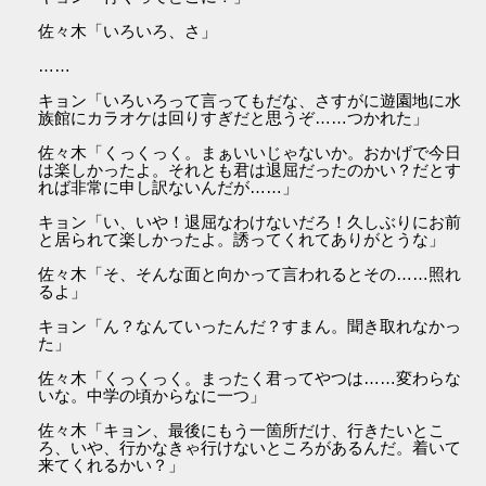
佐々木「いろいろ、さ」
……
キョン「いろいろって言ってもだな、さすがに遊園地に水
族館にカラオケは回りすぎだと思うぞ……つかれた」
佐々木「くっくっく。まぁいいじゃないか。おかげで今日
は楽しかったよ。それとも君は退屈だったのかい？だとす
れば非常に申し訳ないんだが……」
キョン「い、いや！退屈なわけないだろ！久しぶりにお前
と居られて楽しかったよ。誘ってくれてありがとうな」
佐々木「そ、そんな面と向かって言われるとその……照れ
るよ」
キョン「ん？なんていったんだ？すまん。聞き取れなかっ
た」
佐々木「くっくっく。まったく君ってやつは……変わらな
いな。中学の頃からなに一つ」
佐々木「キョン、最後にもう一箇所だけ、行きたいとこ
ろ、いや、行かなきゃ行けないところがあるんだ。着いて
来てくれるかい？」