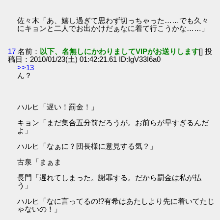
佐々木「あ、嬉し過ぎて思わず切っちゃった……でも久々
にキョンと二人でお出かけだぁなに着て行こうかな……」
17
名前：
以下、名無しにかわりましてVIPがお送りします
[] 投
稿日：2010/01/23(土) 01:42:21.61 ID:IgV33I6a0
>>13
ん？
ハルヒ「遅い！罰金！」
キョン「まだ集合五分前だろうが。お前らが早すぎるんだ
よ」
ハルヒ「なぁに？団長様に意見する気？」
古泉「まぁま
長門「遅れてしまった。謝罪する。だから罰金は私が払
う」
ハルヒ「なに言ってるの!?有希はあたしより先に着いてたじ
ゃないの！」