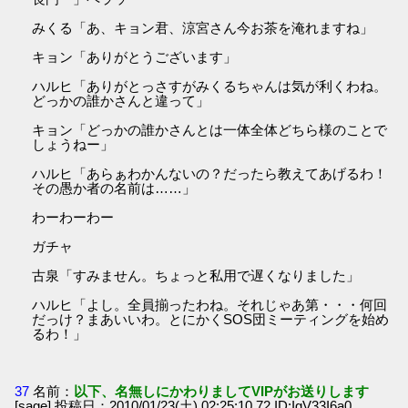
みくる「あ、キョン君、涼宮さん今お茶を淹れますね」
キョン「ありがとうございます」
ハルヒ「ありがとっさすがみくるちゃんは気が利くわね。
どっかの誰かさんと違って」
キョン「どっかの誰かさんとは一体全体どちら様のことで
しょうねー」
ハルヒ「あらぁわかんないの？だったら教えてあげるわ！
その愚か者の名前は……」
わーわーわー
ガチャ
古泉「すみません。ちょっと私用で遅くなりました」
ハルヒ「よし。全員揃ったわね。それじゃあ第・・・何回
だっけ？まあいいわ。とにかくSOS団ミーティングを始め
るわ！」
37
名前：
以下、名無しにかわりましてVIPがお送りします
[sage] 投稿日：2010/01/23(土) 02:25:10.72 ID:IgV33I6a0