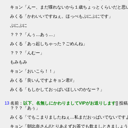
キョン「んー、まだ喋れないから１歳ちょっとくらいだと思
みくる「かわいいですねぇ。ほっぺもぷにぷにです」
ぷにぷに
？？？「んぅ…あぅ…」
みくる「あっ起しちゃった？ごめんね」
？？？「んむー」
もみもみ
キョン「おいこら！！」
みくる「良いんですよキョン君//」
みくる「もしかしておっぱいほしいのかなー？」
13
名前：
以下、名無しにかわりましてVIPがお送りします
[] 投稿
？？？「あぅ」
みくる「でもこまりましたねぇ…私まだおっぱいでないです
キョン「朝比奈さん//とりあえずお茶でも飲ましときましょ