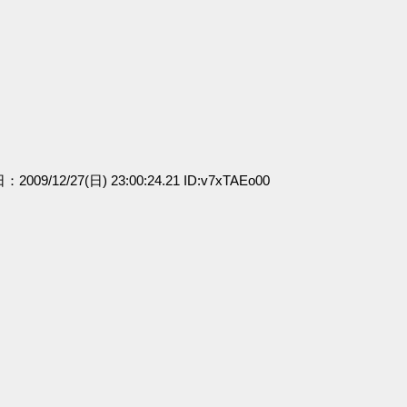
：2009/12/27(日) 23:00:24.21 ID:v7xTAEo00