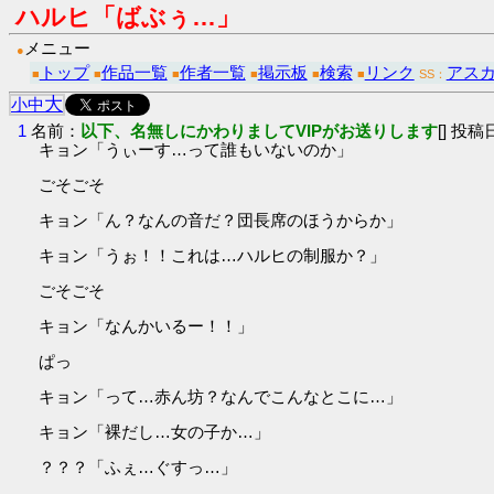
ハルヒ「ばぶぅ…」
メニュー
●
トップ
作品一覧
作者一覧
掲示板
検索
リンク
アス
■
■
■
■
■
■
SS：
大
小
中
1
名前：
以下、名無しにかわりましてVIPがお送りします
[] 投稿日
キョン「うぃーす…って誰もいないのか」
ごそごそ
キョン「ん？なんの音だ？団長席のほうからか」
キョン「うぉ！！これは…ハルヒの制服か？」
ごそごそ
キョン「なんかいるー！！」
ぱっ
キョン「って…赤ん坊？なんでこんなとこに…」
キョン「裸だし…女の子か…」
？？？「ふぇ…ぐすっ…」