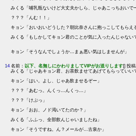
みくる「哺乳瓶ないけど大丈夫かしら、じゃあこっちおいで
？？？「んむ！！」
キョン「おいおいどうした？朝比奈さんに抱っこしてもらえ
みくる「もしかしてキョン君のことが気に入ったんじゃない
キョン「そうなんでしょうか…まぁ悪い気はしませんが」
14
名前：
以下、名無しにかわりましてVIPがお送りします
[] 投稿
みくる「じゃあキョン君、お茶飲ませてあげてもらっていい
キョン「はい。よし、じゃあ飲ませるぞー」
？？？「あむっ。んくっ…んくっ…」
？？？「けぷっ」
キョン「おお、ノド渇いてたのか？」
みくる「ふふっ、全部飲んじゃいましたね」
キョン「そうですね。ん？メールが…古泉か」