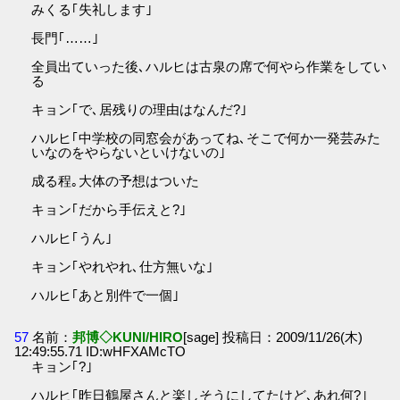
みくる｢失礼します｣
長門｢……｣
全員出ていった後､ハルヒは古泉の席で何やら作業をしてい
る
キョン｢で､居残りの理由はなんだ?｣
ハルヒ｢中学校の同窓会があってね､そこで何か一発芸みた
いなのをやらないといけないの｣
成る程｡大体の予想はついた
キョン｢だから手伝えと?｣
ハルヒ｢うん｣
キョン｢やれやれ､仕方無いな｣
ハルヒ｢あと別件で一個｣
57
名前：
邦博◇KUNI/HIRO
[sage] 投稿日：2009/11/26(木)
12:49:55.71 ID:wHFXAMcTO
キョン｢?｣
ハルヒ｢昨日鶴屋さんと楽しそうにしてたけど､あれ何?｣