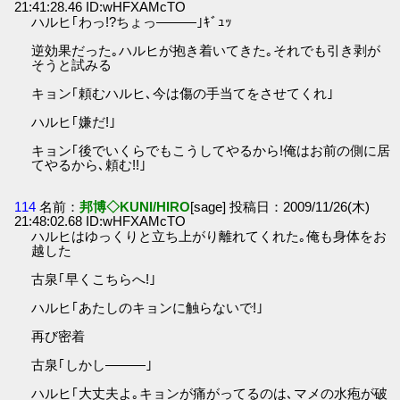
21:41:28.46 ID:wHFXAMcTO
ハルヒ｢わっ!?ちょっ―――｣ｷﾞｭｯ
逆効果だった｡ハルヒが抱き着いてきた｡それでも引き剥が
そうと試みる
キョン｢頼むハルヒ､今は傷の手当てをさせてくれ｣
ハルヒ｢嫌だ!｣
キョン｢後でいくらでもこうしてやるから!俺はお前の側に居
てやるから､頼む!!｣
114
名前：
邦博◇KUNI/HIRO
[sage] 投稿日：2009/11/26(木)
21:48:02.68 ID:wHFXAMcTO
ハルヒはゆっくりと立ち上がり離れてくれた｡俺も身体をお
越した
古泉｢早くこちらへ!｣
ハルヒ｢あたしのキョンに触らないで!｣
再び密着
古泉｢しかし―――｣
ハルヒ｢大丈夫よ｡キョンが痛がってるのは､マメの水疱が破