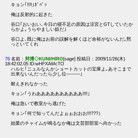
キョン｢!!!!｣ｶﾞﾊﾞｯ
俺は反射的に起きた
谷口｢おいおい､今日の寝不足の原因は涼宮とGTしていたか
らかよ｡うらやましい奴だ｣
谷口よ､既に俺はお前の誤解を解くほど余裕がないんだ｡黙
っといてくれ
76
名前：
邦博◇KUNI/HIRO
[sage] 投稿日：2009/11/26(木)
18:42:02.05 ID:wHFXAMcTO
ハルヒ｢ニュルなんかショートカットの宝庫よ｡あそこまで
出来ないんだったら少し位―――｣
耐えきれなかった
キョン｢うわああああああああああ!!!!｣
俺は急いで教室から逃げた
キョン｢何で知ってんだよぉぉおおお!!!???｣
始業のチャイムが鳴るなか俺は文芸部部室へ向かった