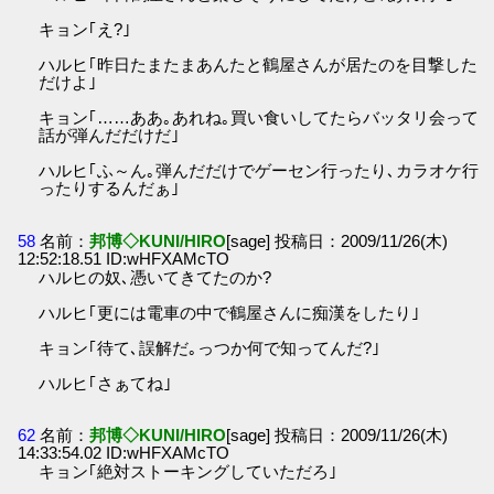
キョン｢え?｣
ハルヒ｢昨日たまたまあんたと鶴屋さんが居たのを目撃した
だけよ｣
キョン｢……ああ｡あれね｡買い食いしてたらバッタリ会って
話が弾んだだけだ｣
ハルヒ｢ふ～ん｡弾んだだけでゲーセン行ったり､カラオケ行
ったりするんだぁ｣
58
名前：
邦博◇KUNI/HIRO
[sage] 投稿日：2009/11/26(木)
12:52:18.51 ID:wHFXAMcTO
ハルヒの奴､憑いてきてたのか?
ハルヒ｢更には電車の中で鶴屋さんに痴漢をしたり｣
キョン｢待て､誤解だ｡っつか何で知ってんだ?｣
ハルヒ｢さぁてね｣
62
名前：
邦博◇KUNI/HIRO
[sage] 投稿日：2009/11/26(木)
14:33:54.02 ID:wHFXAMcTO
キョン｢絶対ストーキングしていただろ｣