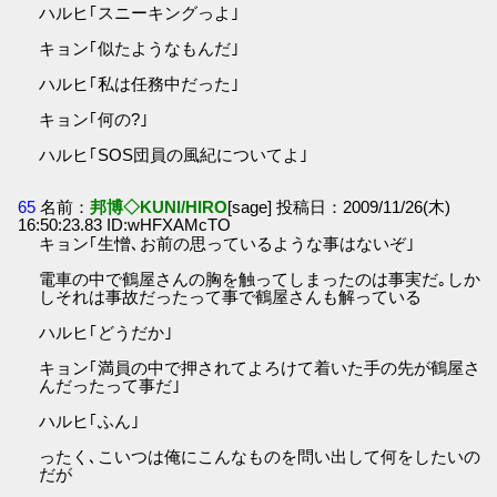
ハルヒ｢スニーキングっよ｣
キョン｢似たようなもんだ｣
ハルヒ｢私は任務中だった｣
キョン｢何の?｣
ハルヒ｢SOS団員の風紀についてよ｣
65
名前：
邦博◇KUNI/HIRO
[sage] 投稿日：2009/11/26(木)
16:50:23.83 ID:wHFXAMcTO
キョン｢生憎､お前の思っているような事はないぞ｣
電車の中で鶴屋さんの胸を触ってしまったのは事実だ｡しか
しそれは事故だったって事で鶴屋さんも解っている
ハルヒ｢どうだか｣
キョン｢満員の中で押されてよろけて着いた手の先が鶴屋さ
んだったって事だ｣
ハルヒ｢ふん｣
ったく､こいつは俺にこんなものを問い出して何をしたいの
だが