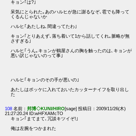
キョン｢は?｣
呆気にとられた｡あのハルヒが急に謝るなぞ､雹でも降って
くるんじゃないか
ハルヒ｢あたしね､間違ってたわ｣
キョン｢とりあえず､落ち着いて1から話してくれ｡脈略が無
さすぎる｣
ハルヒ｢うん｡キョンが鶴屋さんの胸を触ったのは､キョンが
悪い訳じゃないのって事｣
ハルヒ｢キョンのその手が悪いの｣
あたしはポッケに入れておいたカッターナイフを取り出し
た
108
名前：
邦博◇KUNI/HIRO
[sage] 投稿日：2009/11/26(木)
21:27:20.24 ID:wHFXAMcTO
キョン｢まてまて､冗談キツイぞ!｣
俺は左腕をつかまれた