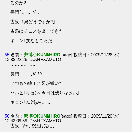
るのか?
長門｢……｣ﾍﾟﾗ
古泉｢1局どうですか?｣
古泉はチェスを出してきた
キョン｢挑むところだ｣
55
名前：
邦博◇KUNI/HIRO
[sage] 投稿日：2009/11/26(木)
12:38:22.26 ID:wHFXAMcTO
………………
長門｢……｣ﾊﾟﾀﾝ
いつもの終了合図が響いた
ハルヒ｢キョン､今日は残りなさい｣
キョン｢ん?ああ……｣
56
名前：
邦博◇KUNI/HIRO
[sage] 投稿日：2009/11/26(木)
12:43:09.59 ID:wHFXAMcTO
古泉｢それではお先に｣