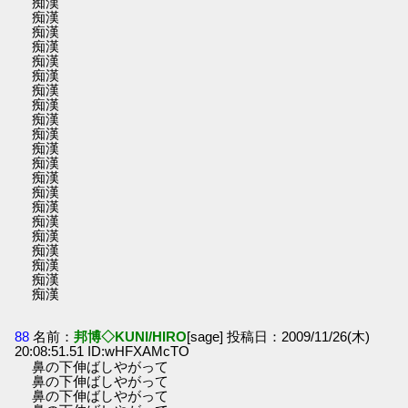
痴漢
痴漢
痴漢
痴漢
痴漢
痴漢
痴漢
痴漢
痴漢
痴漢
痴漢
痴漢
痴漢
痴漢
痴漢
痴漢
痴漢
痴漢
痴漢
痴漢
痴漢
88
名前：
邦博◇KUNI/HIRO
[sage] 投稿日：2009/11/26(木)
20:08:51.51 ID:wHFXAMcTO
鼻の下伸ばしやがって
鼻の下伸ばしやがって
鼻の下伸ばしやがって