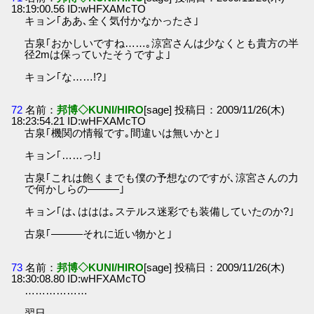
18:19:00.56 ID:wHFXAMcTO
キョン｢ああ､全く気付かなかったさ｣
古泉｢おかしいですね……｡涼宮さんは少なくとも貴方の半
径2mは保っていたそうですよ｣
キョン｢な……!?｣
72
名前：
邦博◇KUNI/HIRO
[sage] 投稿日：2009/11/26(木)
18:23:54.21 ID:wHFXAMcTO
古泉｢機関の情報です｡間違いは無いかと｣
キョン｢……っ!｣
古泉｢これは飽くまでも僕の予想なのですが､涼宮さんの力
で何かしらの―――｣
キョン｢は､ははは｡ステルス迷彩でも装備していたのか?｣
古泉｢―――それに近い物かと｣
73
名前：
邦博◇KUNI/HIRO
[sage] 投稿日：2009/11/26(木)
18:30:08.80 ID:wHFXAMcTO
………………
翌日