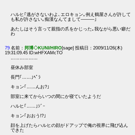
ハルヒ｢逃がさないわよ､エロキョン｡例え鶴屋さんが許して
も私が許さない｡痴漢なんてまして―――｣
あたしはそう言って親指の爪をかじった｡我ながら悪い癖だ
わ
79
名前：
邦博◇KUNI/HIRO
[sage] 投稿日：2009/11/26(木)
19:31:09.45 ID:wHFXAMcTO
………………
昼休み部室
長門｢……｣ﾍﾟﾗ
キョン｢……んお?｣
部室に来てからいつの間にか寝ていたようだ
ハルヒ｢……｣ｼﾞｰ
キョン｢おおう!?｣
顔を上げたらハルヒの顔がドアップで俺の視界に飛び込ん
できた