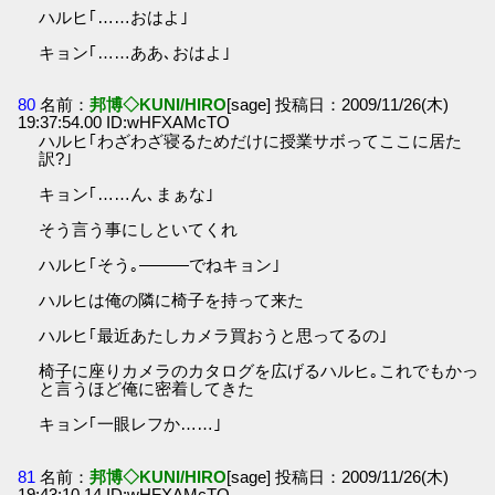
ハルヒ｢……おはよ｣
キョン｢……ああ､おはよ｣
80
名前：
邦博◇KUNI/HIRO
[sage] 投稿日：2009/11/26(木)
19:37:54.00 ID:wHFXAMcTO
ハルヒ｢わざわざ寝るためだけに授業サボってここに居た
訳?｣
キョン｢……ん､まぁな｣
そう言う事にしといてくれ
ハルヒ｢そう｡―――でねキョン｣
ハルヒは俺の隣に椅子を持って来た
ハルヒ｢最近あたしカメラ買おうと思ってるの｣
椅子に座りカメラのカタログを広げるハルヒ｡これでもかっ
と言うほど俺に密着してきた
キョン｢一眼レフか……｣
81
名前：
邦博◇KUNI/HIRO
[sage] 投稿日：2009/11/26(木)
19:43:10.14 ID:wHFXAMcTO