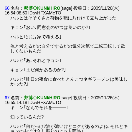
66
名前：
邦博◇KUNI/HIRO
[sage] 投稿日：2009/11/26(木)
16:54:08.60 ID:wHFXAMcTO
ハルヒはそそくさと荷物を鞄に片付けて立ち上がった
キョン｢おい､同窓会のやつは良いのか?｣
ハルヒ｢別に｡家で考える｣
俺と考えるだの自分でするだの気分次第で二転三転して欲
しくないもんだ
ハルヒ｢あ､それとキョン｣
キョン｢まだ何かあるのか?｣
ハルヒ｢昨日の夜食に食べたとんこつネギラーメンは美味し
かった?｣
67
名前：
邦博◇KUNI/HIRO
[sage] 投稿日：2009/11/26(木)
16:59:14.18 ID:wHFXAMcTO
キョン｢なんでそれを―――｣
知っているんだ?
ハルヒ｢何だっけ?油が濃いけどコクがあるのよね｡それとキ
ョンの中では久し振りのヒット商品｣