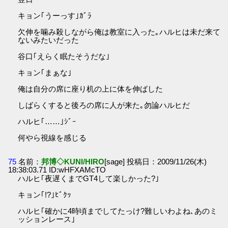
キョン｢うーっす｣ｶﾞﾗ
欠伸を噛み殺しながら俺は教室に入った｡ハルヒは未だ来て
ないみたいだった
谷口｢えらく眠たそうだな｣
キョン｢まぁな｣
俺は自分の席に座り机の上に体を伸ばした
しばらくすると後ろの席に人が来た｡勿論ハルヒだ
ハルヒ｢……｣ｼﾞｰ
何やら視線を感じる
75
名前：
邦博◇KUNI/HIRO
[sage] 投稿日：2009/11/26(木)
18:38:03.71 ID:wHFXAMcTO
ハルヒ｢夜遅くまでGT4して楽しかった?｣
キョン｢!?｣ﾋﾞｸｯ
ハルヒ｢確かに4時頃までしてたっけ?難しいわよね､あのミ
ッションレース｣