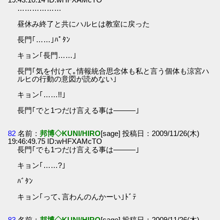
………………
昼休み終了と共にハルヒは教室に戻った
長門｢……｣ﾊﾟﾀﾝ
キョン｢長門……｣
長門｢気を付けて｡情報統合思念体も私と言う個体も涼宮ハ
ルヒの行動の意図が読めない｣
キョン｢……!!｣
長門｢でと1つだけ言える事は―――｣
82
名前：
邦博◇KUNI/HIRO
[sage] 投稿日：2009/11/26(木)
19:46:49.75 ID:wHFXAMcTO
長門｢でも1つだけ言える事は―――｣
キョン｢……?｣
ﾊﾞﾀﾝ
キョン｢って､言わんのんかーい｣ﾄﾞﾃ
83
名前：
邦博◇KUNI/HIRO
[sage] 投稿日：2009/11/26(木)