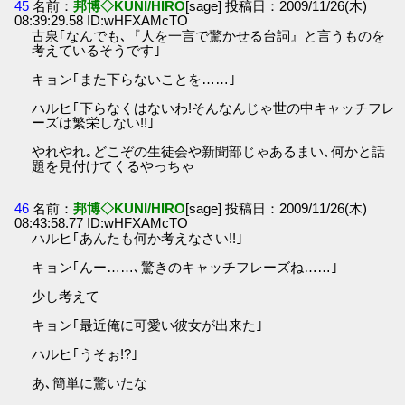
45
名前：
邦博◇KUNI/HIRO
[sage] 投稿日：2009/11/26(木)
08:39:29.58 ID:wHFXAMcTO
古泉｢なんでも､『人を一言で驚かせる台詞』と言うものを
考えているそうです｣
キョン｢また下らないことを……｣
ハルヒ｢下らなくはないわ!そんなんじゃ世の中キャッチフレ
ーズは繁栄しない!!｣
やれやれ｡どこぞの生徒会や新聞部じゃあるまい､何かと話
題を見付けてくるやっちゃ
46
名前：
邦博◇KUNI/HIRO
[sage] 投稿日：2009/11/26(木)
08:43:58.77 ID:wHFXAMcTO
ハルヒ｢あんたも何か考えなさい!!｣
キョン｢んー……､驚きのキャッチフレーズね……｣
少し考えて
キョン｢最近俺に可愛い彼女が出来た｣
ハルヒ｢うそぉ!?｣
あ､簡単に驚いたな