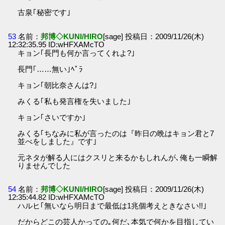
古泉｢秘密です｣
53
名前：
邦博◇KUNI/HIRO
[sage] 投稿日：2009/11/26(木)
12:32:35.95 ID:wHFXAMcTO
キョン｢長門も何か言ってくれよ?｣
長門｢……無い｣ﾍﾟﾗ
キョン｢朝比奈さんは?｣
みくる｢私も発言権を失いました｣
キョン｢さいですか｣
みくる｢ちなみに私が言ったのは『昨日の晩はキョン君と7
並べをしました』です｣
元ネタが解る人にはクスリと来るかもしれんが､俺も一瞬解
りませんでした
54
名前：
邦博◇KUNI/HIRO
[sage] 投稿日：2009/11/26(木)
12:35:44.82 ID:wHFXAMcTO
ハルヒ｢無いなら明日まで最低は1兆個考えときなさい!!｣
だからどこの芸人かっての｡何だ､本気で何かを目指してい