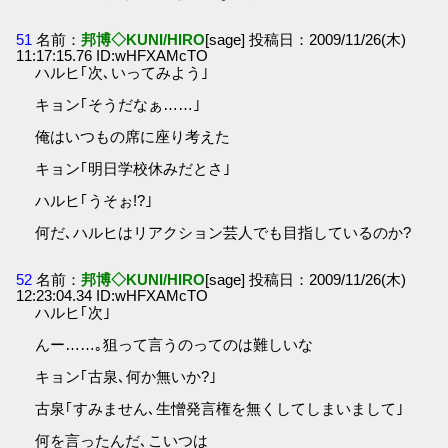
51
名前：
邦博◇KUNI/HIRO
[sage] 投稿日：2009/11/26(木)
11:17:15.76 ID:wHFXAMcTO
ハルヒ｢次､いってみよう｣
キョン｢そうだなぁ……｣
俺はいつもの席に座り考えた
キョン｢明日学校休みだとさ｣
ハルヒ｢うそぉ!?｣
何だ､ハルヒはリアクション芸人でも目指しているのか?
52
名前：
邦博◇KUNI/HIRO
[sage] 投稿日：2009/11/26(木)
12:23:04.34 ID:wHFXAMcTO
ハルヒ｢次｣
んー……｡狙って言うのってのは難しいな
キョン｢古泉､何か無いか?｣
古泉｢すみません､生憎発言権を無くしてしまいまして｣
何を言ったんだ､こいつは