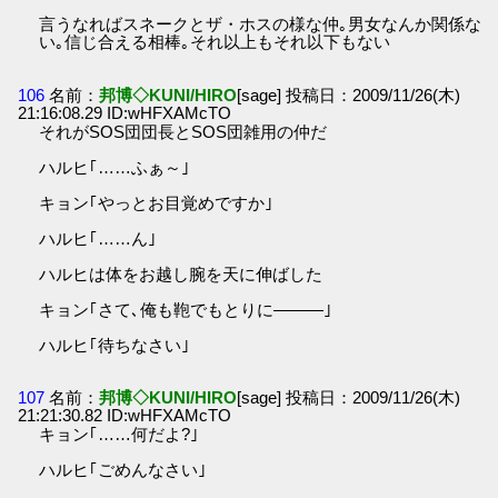
言うなればスネークとザ・ホスの様な仲｡男女なんか関係な
い｡信じ合える相棒｡それ以上もそれ以下もない
106
名前：
邦博◇KUNI/HIRO
[sage] 投稿日：2009/11/26(木)
21:16:08.29 ID:wHFXAMcTO
それがSOS団団長とSOS団雑用の仲だ
ハルヒ｢……ふぁ～｣
キョン｢やっとお目覚めですか｣
ハルヒ｢……ん｣
ハルヒは体をお越し腕を天に伸ばした
キョン｢さて､俺も鞄でもとりに―――｣
ハルヒ｢待ちなさい｣
107
名前：
邦博◇KUNI/HIRO
[sage] 投稿日：2009/11/26(木)
21:21:30.82 ID:wHFXAMcTO
キョン｢……何だよ?｣
ハルヒ｢ごめんなさい｣