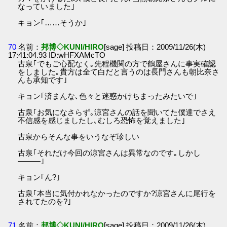
なっていました｣
キョン｢……そうか｣
70
名前：
邦博◇KUNI/HIRO
[sage] 投稿日：2009/11/26(木)
17:41:04.93 ID:wHFXAMcTO
古泉｢でもご心配なく｡先程機関の方で鶴屋さんに事実確認
をしました｡貴方は全て白だと言うのは長門さんも朝比奈さ
んも承知です｣
キョン｢済まんな､色々と迷惑かけちまったみたいで｣
古泉｢お気になさらず｡涼宮さんの話を聞いてた僕達でさえ
不信感を感じましたし､むしろ恐怖を覚えました｣
古泉からそんな事をいうなぞ珍しい
古泉｢それだけ今回の涼宮さんは異常なのです｡しかし
―――｣
キョン｢ん?｣
古泉｢本当に気付かれなかったのですか?涼宮さんに尾行を
されてたのを?｣
71
名前：
邦博◇KUNI/HIRO
[sage] 投稿日：2009/11/26(木)