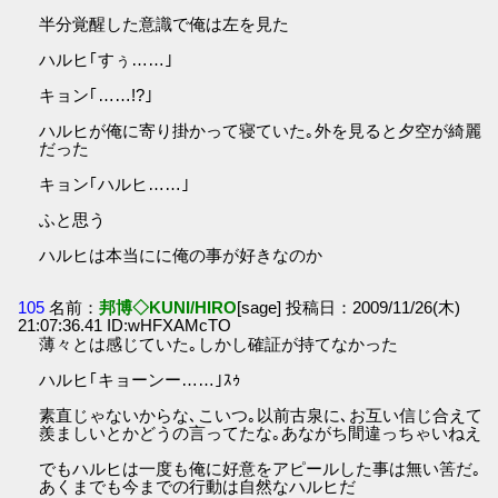
半分覚醒した意識で俺は左を見た
ハルヒ｢すぅ……｣
キョン｢……!?｣
ハルヒが俺に寄り掛かって寝ていた｡外を見ると夕空が綺麗
だった
キョン｢ハルヒ……｣
ふと思う
ハルヒは本当にに俺の事が好きなのか
105
名前：
邦博◇KUNI/HIRO
[sage] 投稿日：2009/11/26(木)
21:07:36.41 ID:wHFXAMcTO
薄々とは感じていた｡しかし確証が持てなかった
ハルヒ｢キョーンー……｣ｽｩ
素直じゃないからな､こいつ｡以前古泉に､お互い信じ合えて
羨ましいとかどうの言ってたな｡あながち間違っちゃいねえ
でもハルヒは一度も俺に好意をアピールした事は無い筈だ｡
あくまでも今までの行動は自然なハルヒだ