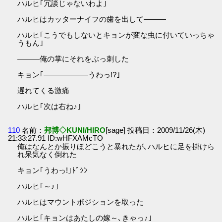
ハルヒ｢冗談じゃないわよ｣
ハルヒはカッターナイフの歯を出して―――
ハルヒ｢こうでもしないとキョンが変な虫に付いていっちゃ
うもん｣
―――俺の掌にそれをぶっ刺した
キョン｢――――――うわっ!?｣
遅れてくる激痛
ハルヒ｢次は右ね♪｣
110
名前：
邦博◇KUNI/HIRO
[sage] 投稿日：2009/11/26(木)
21:33:27.91 ID:wHFXAMcTO
俺はなんとか振りほどこうと暴れたが､ハルヒに足を掛けら
れ呆気なく倒れた
キョン｢うわっ!｣ﾄﾞｼﾝ
ハルヒ｢～♪｣
ハルヒはマウントポジションを取った
ハルヒ｢キョンはあたしの嫁～､きゃっ♪｣