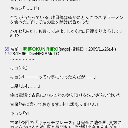
キョン｢……!?｣
全てが当たっている｡昨日俺は確かにとんこつネギラーメン
を食べた｡そして油の量を除けば旨かった
ハルヒ｢あたしも買ってみよ｡じゃあね｡戸締まりよろしく｣
ﾊﾞﾀﾝ
69
名前：
邦博◇KUNI/HIRO
[sage] 投稿日：2009/11/26(木)
17:28:19.66 ID:wHFXAMcTO
………………
キョン宅
キョン｢―――ってな事になったんだが……｣
古泉｢ふむ……｣
俺は電話で古泉にハルヒとのやり取りを洗いざらい吐いた
古泉｢先に言っておきます｡申し訳ありません｣
キョン｢?｣
古泉｢今回の『キャッチフレーズ』は完全に嘘企画､貴方に
カマをかけるため､僕と長門さん､当然朝比奈さんもグルに