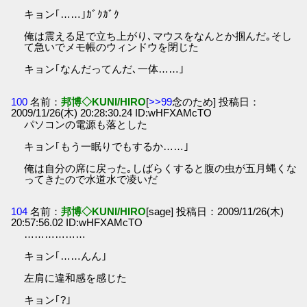
キョン｢……｣ｶﾞｸｶﾞｸ
俺は震える足で立ち上がり､マウスをなんとか掴んだ｡そし
て急いでメモ帳のウィンドウを閉じた
キョン｢なんだってんだ､一体……｣
100
名前：
邦博◇KUNI/HIRO
[
>>99
念のため] 投稿日：
2009/11/26(木) 20:28:30.24 ID:wHFXAMcTO
パソコンの電源も落とした
キョン｢もう一眠りでもするか……｣
俺は自分の席に戻った｡しばらくすると腹の虫が五月蝿くな
ってきたので水道水で凌いだ
104
名前：
邦博◇KUNI/HIRO
[sage] 投稿日：2009/11/26(木)
20:57:56.02 ID:wHFXAMcTO
………………
キョン｢……んん｣
左肩に違和感を感じた
キョン｢?｣