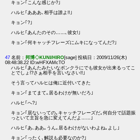
キョン｢こんな感じか?｣
ハルヒ｢あああ､相手は誰よ!!｣
キョン｢?｣
ハルヒ｢あんたのその……､彼女!｣
キョン｢何キャッチフレーズにムキになってんだ?｣
47
名前：
邦博◇KUNI/HIRO
[sage] 投稿日：2009/11/26(木)
08:48:38.22 ID:wHFXAMcTO
ハルヒ｢あんたみたいなボンクラにでも彼女が出来るってこ
とでしょ!?さぁ相手を言いなさい!!｣
そう言ってハルヒは俺に近付いてきた
キョン｢まてまて｡居るわけが無いだろ｣
ハルヒ｢へ?｣
キョン｢居ないっての｡キャッチフレーズだ｡何自分で話題振
っといて主旨を急に変えてんだよ……｣
ハルヒ｢あ､ああ｡うん｡居るわけがないわよね｡よし｣
キョン｢ったく､解説も必要なのか?｣