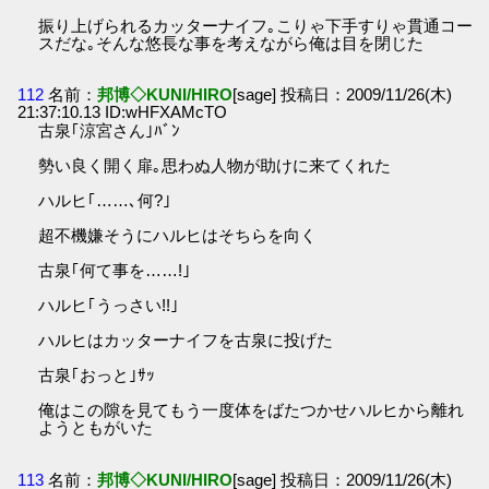
振り上げられるカッターナイフ｡こりゃ下手すりゃ貫通コー
スだな｡そんな悠長な事を考えながら俺は目を閉じた
112
名前：
邦博◇KUNI/HIRO
[sage] 投稿日：2009/11/26(木)
21:37:10.13 ID:wHFXAMcTO
古泉｢涼宮さん｣ﾊﾞﾝ
勢い良く開く扉｡思わぬ人物が助けに来てくれた
ハルヒ｢……､何?｣
超不機嫌そうにハルヒはそちらを向く
古泉｢何て事を……!｣
ハルヒ｢うっさい!!｣
ハルヒはカッターナイフを古泉に投げた
古泉｢おっと｣ｻｯ
俺はこの隙を見てもう一度体をばたつかせハルヒから離れ
ようともがいた
113
名前：
邦博◇KUNI/HIRO
[sage] 投稿日：2009/11/26(木)