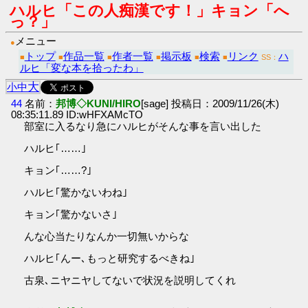
ハルヒ「この人痴漢です！」キョン「へ
っ？」
メニュー
●
トップ
作品一覧
作者一覧
掲示板
検索
リンク
ハ
■
■
■
■
■
■
SS：
ルヒ「変な本を拾ったわ」
大
小
中
44
名前：
邦博◇KUNI/HIRO
[sage] 投稿日：2009/11/26(木)
08:35:11.89 ID:wHFXAMcTO
部室に入るなり急にハルヒがそんな事を言い出した
ハルヒ｢……｣
キョン｢……?｣
ハルヒ｢驚かないわね｣
キョン｢驚かないさ｣
んな心当たりなんか一切無いからな
ハルヒ｢んー､もっと研究するべきね｣
古泉､ニヤニヤしてないで状況を説明してくれ