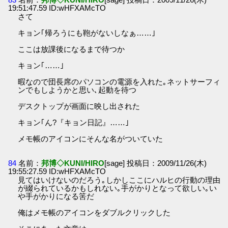
19:51:47.59 ID:wHFXAMcTO
さて
キョン｢帰ろうにも鞄がないしなぁ……｣
ここは放課後になるまで待つか
キョン｢……｣
暇なので団長席のパソコンの電源を入れた｡ネットサーフィ
ンでもしようかと思い､起動を待つ
デスクトップが画面に映し出された
キョン｢ん?『キョン日記』……｣
メモ帳のアイコンにそんな名がついていた
84
名前：
邦博◇KUNI/HIRO
[sage] 投稿日：2009/11/26(木)
19:55:27.59 ID:wHFXAMcTO
見てはいけないのだろう｡しかしここにハルヒの行動の理由
が綴られているかもしれない｡手がかりとなって欲しい｡い
や手がかりになる筈だ
俺はメモ帳のアイコンをダブルクリックした