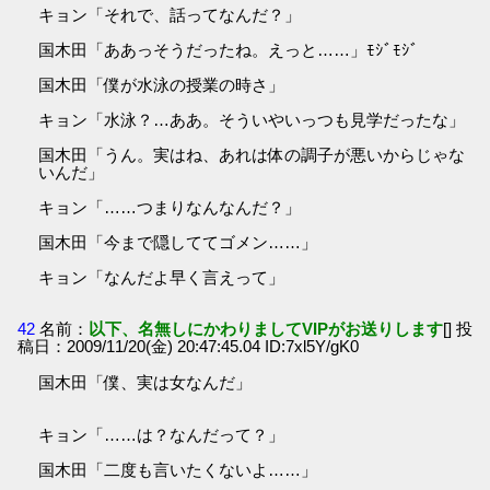
キョン「それで、話ってなんだ？」
国木田「ああっそうだったね。えっと……」ﾓｼﾞﾓｼﾞ
国木田「僕が水泳の授業の時さ」
キョン「水泳？…ああ。そういやいっつも見学だったな」
国木田「うん。実はね、あれは体の調子が悪いからじゃな
いんだ」
キョン「……つまりなんなんだ？」
国木田「今まで隠しててゴメン……」
キョン「なんだよ早く言えって」
42
名前：
以下、名無しにかわりましてVIPがお送りします
[] 投
稿日：2009/11/20(金) 20:47:45.04 ID:7xl5Y/gK0
国木田「僕、実は女なんだ」
キョン「……は？なんだって？」
国木田「二度も言いたくないよ……」