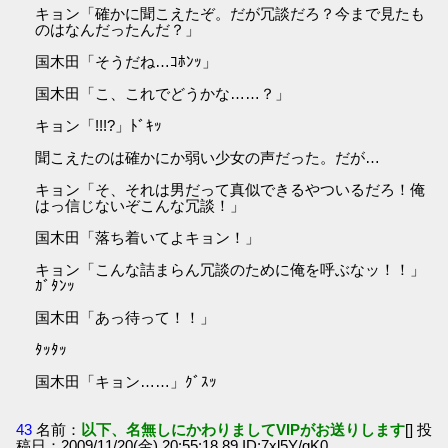
キョン「確かに聞こえたぞ。だが冗談だろ？今まで見たも
のはなんだったんだ？」
国木田「そうだね…ｺﾎﾝｯ」
国木田「こ、これでどうかな……？」
キョン「!!!?」ﾄﾞｷｯ
聞こえたのは確かにか弱い少女の声だった。だが…
キョン「そ、それは男だって真似できるやついるだろ！俺
はっ信じないぞこんな冗談！」
国木田「落ち着いてよキョン！」
キョン「こんな詰まらん冗談のために俺を呼ぶなッ！！」
ｶﾞﾀﾝｯ
国木田「あっ待って！！」
ﾀｯﾀｯ
国木田「キョン……」ｸﾞｽｯ
43
名前：
以下、名無しにかわりましてVIPがお送りします
[] 投
稿日：2009/11/20(金) 20:55:18.89 ID:7xl5Y/gK0