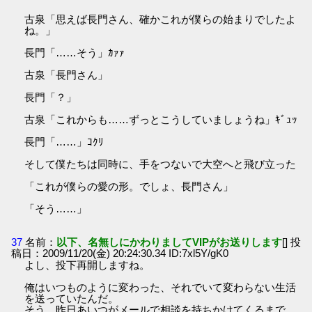
古泉「思えば長門さん、確かこれが僕らの始まりでしたよ
ね。」
長門「……そう」ｶｧｧ
古泉「長門さん」
長門「？」
古泉「これからも……ずっとこうしていましょうね」ｷﾞｭｯ
長門「……」ｺｸﾘ
そして僕たちは同時に、手をつないで大空へと飛び立った
「これが僕らの愛の形。でしょ、長門さん」
「そう……」
37
名前：
以下、名無しにかわりましてVIPがお送りします
[] 投
稿日：2009/11/20(金) 20:24:30.34 ID:7xl5Y/gK0
よし、投下再開しますね。
俺はいつものように変わった、それでいて変わらない生活
を送っていたんだ。
そう、昨日あいつがメールで相談を持ちかけてくるまで