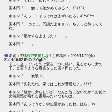
国木田「……触って確かめてみる？」ﾄﾞｷﾄﾞｷ
キョン「んっ！！そっそれはまずいだろ」ｶﾞﾀｶﾞﾀｯ
国木田「…ははっ、冗談だよキョン。ちょっと待ってて
ね」
キョン「驚かすなよまったく……」
国木田「……」
46
名前：
774秒で支度しな！
[] 投稿日：2009/11/20(金)
21:14:16.82 ID:7xl5Y/gK0
そこに立っているのは髪を二つに結い、見るからに女の
子、と言うような容姿をした国木田だった。
キョン「……女装？」
国木田「失礼だね、家ではこれが普通だよ」ﾋﾗﾋﾗ
キョン「確かに女らしいが…なんか他にないのか？お前の
女装疑惑が晴れる書類みたいなものは」
国木田「あっそうか、学生証があったね。ほら」ｽｯ
キョン「……あらら」