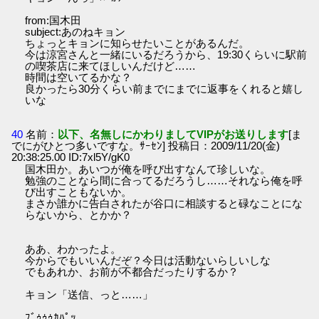
from:国木田
subject:あのねキョン
ちょっとキョンに知らせたいことがあるんだ。
今は涼宮さんと一緒にいるだろうから、19:30くらいに駅前
の喫茶店に来てほしいんだけど……
時間は空いてるかな？
良かったら30分くらい前までにまでに返事をくれると嬉し
いな
40
名前：
以下、名無しにかわりましてVIPがお送りします
[ま
でにがひとつ多いですな。ｻｰｾﾝ] 投稿日：2009/11/20(金)
20:38:25.00 ID:7xl5Y/gK0
国木田か。あいつが俺を呼び出すなんて珍しいな。
勉強のことなら間に合ってるだろうし……それなら俺を呼
び出すこともないか。
まさか誰かに告白されたが谷口に相談すると碌なことにな
らないから、とかか？
ああ、わかったよ。
今からでもいいんだぞ？今日は活動ないらしいしな
でもあれか、お前が不都合だったりするか？
キョン「送信、っと……」
ﾌﾞｩｩｩｶﾊﾟｯ