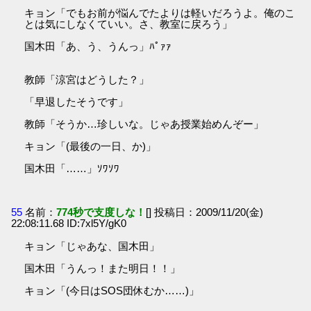
キョン「でもお前が悩んでたよりは軽いだろうよ。俺のこ
とは気にしなくていい。さ、教室に戻ろう」
国木田「あ、う、うんっ」ﾊﾟｧｧ
教師「涼宮はどうした？」
「早退したそうです」
教師「そうか…珍しいな。じゃあ授業始めんぞー」
キョン「(最後の一日、か)」
国木田「……」ｿﾜｿﾜ
55
名前：
774秒で支度しな！
[] 投稿日：2009/11/20(金)
22:08:11.68 ID:7xl5Y/gK0
キョン「じゃあな、国木田」
国木田「うんっ！また明日！！」
キョン「(今日はSOS団休むか……)」