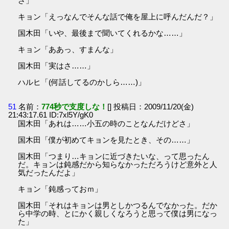
さ」
キョン「えっなんでそんな話で俺を屋上に呼んだんだ？」
国木田「いや、最後まで聞いてくれるかな……」
キョン「ああっ、すまんな」
国木田「実はさ……」
ハルヒ「(何話してるのかしら……)」
51
名前：
774秒で支度しな！
[] 投稿日：2009/11/20(金)
21:43:17.61 ID:7xl5Y/gK0
国木田「あれは……小五の時のことなんだけどさ」
国木田「僕が初めてキョンを見たとき、その……」
国木田「つまり…キョンに近づきたいな、って思ったん
だ。キョンは鈍感だから知らなかっただろうけど意外と人
気だったんだよ」
キョン「鈍感っておｍ」
国木田「それはキョンは男としかつるんでなかった。だか
ら中学の時、とにかく親しくなろうと思って僕は男になっ
た」