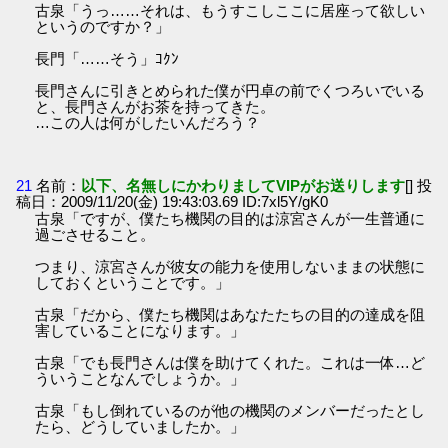
古泉「うっ……それは、もうすこしここに居座って欲しい
というのですか？」
長門「……そう」ｺｸﾝ
長門さんに引きとめられた僕が円卓の前でくつろいでいる
と、長門さんがお茶を持ってきた。
…この人は何がしたいんだろう？
21
名前：
以下、名無しにかわりましてVIPがお送りします
[] 投
稿日：2009/11/20(金) 19:43:03.69 ID:7xl5Y/gK0
古泉「ですが、僕たち機関の目的は涼宮さんが一生普通に
過ごさせること。
つまり、涼宮さんが彼女の能力を使用しないままの状態に
しておくということです。」
古泉「だから、僕たち機関はあなたたちの目的の達成を阻
害していることになります。」
古泉「でも長門さんは僕を助けてくれた。これは一体…ど
ういうことなんでしょうか。」
古泉「もし倒れているのが他の機関のメンバーだったとし
たら、どうしていましたか。」