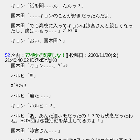
キョン「話を聞……ん、んんっ？」
国木田「……キョンのことが好きだったんだよ」
国木田「でも高校に入ってキョンは涼宮さんと親しくなっ
たし、僕は…ぁっ……」ﾌﾟﾙﾌﾟﾙ
キョン「おい、国木田？」
52
名前：
774秒で支度しな！
[] 投稿日：2009/11/20(金)
21:49:40.02 ID:7xl5Y/gK0
国木田「キョン……」ｷﾞｭｯ
ハルヒ「!!!」
ｶﾞﾀﾝｯ!!
ハルヒ「痛た……」
キョン「ハルヒ！？」
ハルヒ「あ、あんた達ホモだったの！？でも残念だったわ
ね。SOS団は恋愛活動を禁止してるのよ！」
国木田「涼宮さん……」