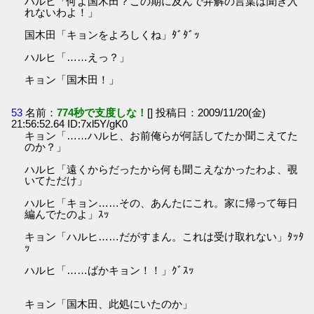
ハルヒ「何よ国木田？この期に及んで弁解の言葉は聞き入
れないわよ！」
国木田「キョンをよろしくね」ﾀﾞﾀﾞｯ
ハルヒ「……えっ？」
キョン「国木田！」
53
名前：
774秒で支度しな！
[] 投稿日：2009/11/20(金)
21:56:52.64 ID:7xl5Y/gK0
キョン「……ハルヒ、お前俺らが何話してたか聞こえてた
のか？」
ハルヒ「遠くからだったから何も聞こえなかったわよ、覗
いてただけ」
ハルヒ「キョン……その、あんたにこれ。家に帰って毎日
編んでたのよ」ｽｯ
キョン「ハルヒ……だがすまん。これは受け取れない」ﾀｯﾀ
ｯ
ハルヒ「……ばかキョン！！」ｸﾞｽｯ
キョン「国木田、此処にいたのか」