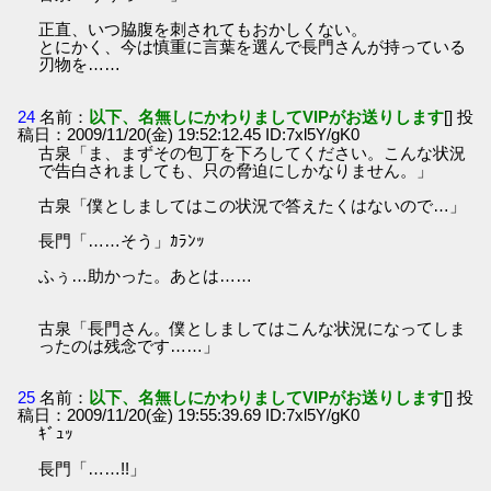
正直、いつ脇腹を刺されてもおかしくない。
とにかく、今は慎重に言葉を選んで長門さんが持っている
刃物を……
24
名前：
以下、名無しにかわりましてVIPがお送りします
[] 投
稿日：2009/11/20(金) 19:52:12.45 ID:7xl5Y/gK0
古泉「ま、まずその包丁を下ろしてください。こんな状況
で告白されましても、只の脅迫にしかなりません。」
古泉「僕としましてはこの状況で答えたくはないので…」
長門「……そう」ｶﾗﾝｯ
ふぅ…助かった。あとは……
古泉「長門さん。僕としましてはこんな状況になってしま
ったのは残念です……」
25
名前：
以下、名無しにかわりましてVIPがお送りします
[] 投
稿日：2009/11/20(金) 19:55:39.69 ID:7xl5Y/gK0
ｷﾞｭｯ
長門「……!!」