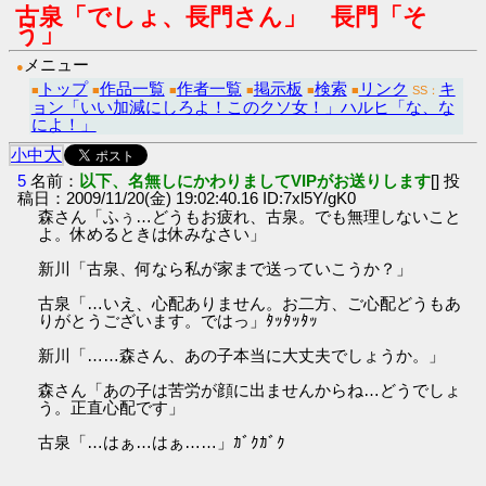
古泉「でしょ、長門さん」 長門「そ
う」
メニュー
●
トップ
作品一覧
作者一覧
掲示板
検索
リンク
キ
■
■
■
■
■
■
SS：
ョン「いい加減にしろよ！このクソ女！」ハルヒ「な、な
によ！」
大
小
中
5
名前：
以下、名無しにかわりましてVIPがお送りします
[] 投
稿日：2009/11/20(金) 19:02:40.16 ID:7xl5Y/gK0
森さん「ふぅ…どうもお疲れ、古泉。でも無理しないこと
よ。休めるときは休みなさい」
新川「古泉、何なら私が家まで送っていこうか？」
古泉「…いえ、心配ありません。お二方、ご心配どうもあ
りがとうございます。ではっ」ﾀｯﾀｯﾀｯ
新川「……森さん、あの子本当に大丈夫でしょうか。」
森さん「あの子は苦労が顔に出ませんからね…どうでしょ
う。正直心配です」
古泉「…はぁ…はぁ……」ｶﾞｸｶﾞｸ