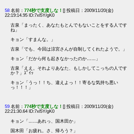
58
名前：
774秒で支度しな！
[] 投稿日：2009/11/20(金)
22:19:14.95 ID:7xl5Y/gK0
古泉「まったく、あなたもとんでもないことをする人です
ね」
キョン「すまんな。」
古泉「でも、今回は涼宮さんが自制してくれたようで。」
キョン「だから何も起きなかったのか……」
古泉「ええ。それよりあなた、もしかしてこっちの人です
か？」ｽﾞｲｯ
キョン「うっ！！ち、違えよっ！！寄るな気持ち悪い
っ！！！」
59
名前：
774秒で支度しな！
[] 投稿日：2009/11/20(金)
22:21:30.64 ID:7xl5Y/gK0
キョン「……あれっ、国木田か」
国木田「お疲れ。さ、帰ろう？」