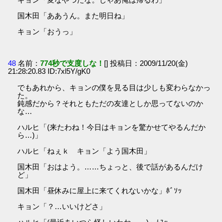
国木田「ああうん。また明日ね」
キョン「おうっ」
48
名前：
774秒で支度しな！
[] 投稿日：2009/11/20(金)
21:28:20.83 ID:7xl5Y/gK0
でもあれから、キョンの僕を見る目は少しも変わらなかっ
た。
鈍感だから？それともただの友達としか思ってないのか
な…
ハルヒ「(来たわね！今日はキョンを驚かせてやるんだか
ら…)」
ハルヒ「ねぇｋ キョン「よう国木田」
国木田「おはよう。……ちょっと、後で話があるんだけ
ど」
国木田「昼休みに屋上に来てくれないかな」ﾎﾞｿｯ
キョン「？…いいけどさ」