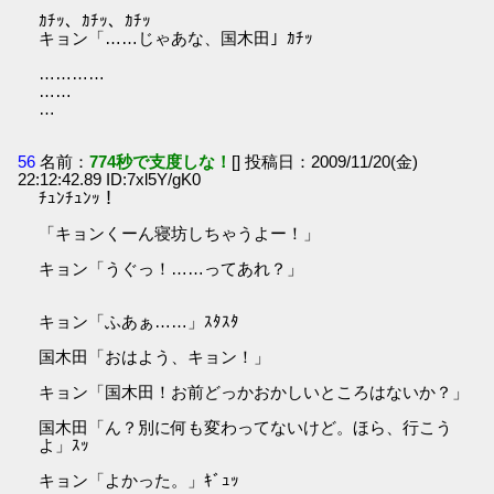
ｶﾁｯ、ｶﾁｯ、ｶﾁｯ
キョン「……じゃあな、国木田」ｶﾁｯ
…………
……
…
56
名前：
774秒で支度しな！
[] 投稿日：2009/11/20(金)
22:12:42.89 ID:7xl5Y/gK0
ﾁｭﾝﾁｭﾝｯ！
「キョンくーん寝坊しちゃうよー！」
キョン「うぐっ！……ってあれ？」
キョン「ふあぁ……」ｽﾀｽﾀ
国木田「おはよう、キョン！」
キョン「国木田！お前どっかおかしいところはないか？」
国木田「ん？別に何も変わってないけど。ほら、行こう
よ」ｽｯ
キョン「よかった。」ｷﾞｭｯ