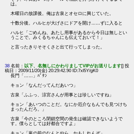
は。
木曜日の放課後。俺は古泉とオセロに興じていた。
十数分後。ハルヒが大げさにドアを開け……ずに入ると
ハルヒ「ごめんね、あたし用事があるから今日は無しとい
うことで。みくるちゃんにも伝えておいて！」
と言ったきりそそくさと出て行ってしまった。
38
名前：
以下、名無しにかわりましてVIPがお送りします
[] 投
稿日：2009/11/20(金) 20:29:42.90 ID:7xl5Y/gK0
長門「……」ﾊﾟﾀﾝ
キョン「なんだってんだあいつ」
古泉「ふふっ、涼宮さんが用事とは珍しいですね」
キョン「あいつのことだ。なにか厄介なもんでも見つけち
まったんだろ。」
古泉「今のところ閉鎖空間の発生は確認できないようで
す。僕らとしては好都合ですよ」
キョン「嵐の前のなんとやら、かもしれんぞ」