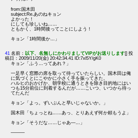
from:国木田
subject:Re.あのねキョン
よかった！
にしても珍しいね……
ともかく、1時間後ってことにしよう！
キョン「1時間後か…」
41
名前：
以下、名無しにかわりましてVIPがお送りします
[] 投
稿日：2009/11/20(金) 20:42:34.41 ID:7xl5Y/gK0
キョン「ふう…ってあれ？」
一足早く窓際の席を取って待っていたらしい。国木田は俺
に気づくとにこやかに小さく手を振ってきた。
ハルヒのおかげか、朝学校に通うときを除き目的地にはい
つも15分前位に到着するんだが……こいつ、いつから待っ
てたんだ
キョン「よっ。ずいぶんと早いじゃないか。」
国木田「ちょっとね……あっ、とりあえず何か頼もうよ」
キョン「そうだな……じゃあ―…」
―――