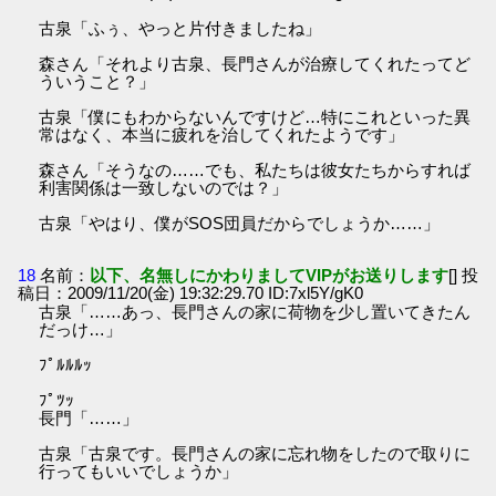
古泉「ふぅ、やっと片付きましたね」
森さん「それより古泉、長門さんが治療してくれたってど
ういうこと？」
古泉「僕にもわからないんですけど…特にこれといった異
常はなく、本当に疲れを治してくれたようです」
森さん「そうなの……でも、私たちは彼女たちからすれば
利害関係は一致しないのでは？」
古泉「やはり、僕がSOS団員だからでしょうか……」
18
名前：
以下、名無しにかわりましてVIPがお送りします
[] 投
稿日：2009/11/20(金) 19:32:29.70 ID:7xl5Y/gK0
古泉「……あっ、長門さんの家に荷物を少し置いてきたん
だっけ…」
ﾌﾟﾙﾙﾙｯ
ﾌﾟﾂｯ
長門「……」
古泉「古泉です。長門さんの家に忘れ物をしたので取りに
行ってもいいでしょうか」