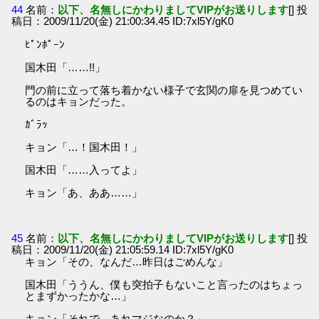
44
名前：
以下、名無しにかわりましてVIPがお送りします
[] 投
稿日：2009/11/20(金) 21:00:34.45 ID:7xl5Y/gK0
ﾋﾟﾝﾎﾟｰﾝ
国木田「……!!」
門の前に立って落ち着かない様子で玄関の扉を見つめてい
るのはキョンだった。
ｶﾞﾗｯ
キョン「…！国木田！」
国木田「……入ってよ」
キョン「あ、ああ……」
45
名前：
以下、名無しにかわりましてVIPがお送りします
[] 投
稿日：2009/11/20(金) 21:05:59.14 ID:7xl5Y/gK0
キョン「その、なんだ…昨日はごめんな」
国木田「ううん、僕も突拍子もないこと言ったのはちょっ
とまずかったかな…」
キョン「それで、あれマジなのか？」