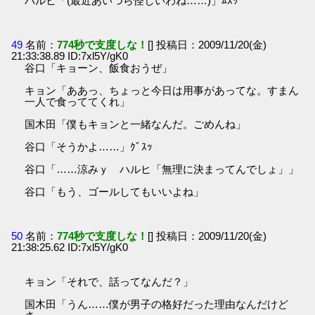
ハルヒ「(最近あいつら怪しいわね……)」ﾑｽｯ
49
名前：
774秒で支度しな！
[] 投稿日：2009/11/20(金)
21:33:38.89 ID:7xl5Y/gK0
谷口「キョーン、飯食おうぜ」
キョン「ああっ、ちょっと今日は用事があってな。すまん
一人で食っててくれ」
国木田「僕もキョンと一緒なんだ。ごめんね」
谷口「そうかよ……」ｸﾞｽｯ
谷口「……涼みｙ ハルヒ「無理に決まってんでしょ」」
谷口「もう、ゴールしてもいいよね」
50
名前：
774秒で支度しな！
[] 投稿日：2009/11/20(金)
21:38:25.62 ID:7xl5Y/gK0
キョン「それで、話ってなんだ？」
国木田「うん……僕が男子の格好だった理由なんだけど