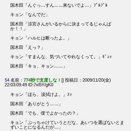
国木田「んぐっ…すん……来ないでよ…」ﾌﾟﾙﾌﾟﾙ
キョン「なんでだ」
国木田「涼宮さんがいるからに決まってるじゃんば
か！！」
キョン「ハルヒは断ったよ。」
国木田「えっ？」
キョン「すまんな、気づいてやれなくって。」ｷﾞｭｯ
国木田「キョ、キョン……」
54
名前：
774秒で支度しな！
[] 投稿日：2009/11/20(金)
22:03:09.49 ID:7xl5Y/gK0
キョン「ほら、涙拭けよ。」ｽｯ
国木田「ありがとう……」
国木田「でも、僕でよかったの？」
キョン「ぶっちゃけていうとだな、あいつを選ばないとま
ずいことになるんだが…」