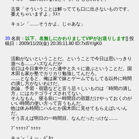
古泉「そういうことは解ってても口に出さないものです。
萎えちゃいますよ」ｸｽｯ
キョン「……そうかよ。じゃあな」
39
名前：
以下、名無しにかわりましてVIPがお送りします
[] 投
稿日：2009/11/20(金) 20:35:11.80 ID:7xl5Y/gK0
活動がないということだ。ということで今日は思いっきり
遊べる……ハズなんだが
谷口は今日東中だった連中と久々に遊ぶということだ。国
木田も家か塾でカリカリ勉強してんだろ。
……となると、俺は家で妹とゲームでもしてる以外に時間
の潰し方がないわけだ。
勿論、予習・宿題などと言う忌々しいものは「時間の潰し
方」にはカテゴライズされてない。
そんなもん、寝る前に一時間目の宿題だけやっておくのが
いい時間の使い方って言うもんだ。
他は休み時間にハルヒか国木田に見せてもらえばいいん
だ。
そう言えば明日の一時間目、なんだったっけな……
ﾌﾞｩｩｩｯﾌﾞｩｩｩｯ
キョン「んっ」ﾊﾟｶｯ