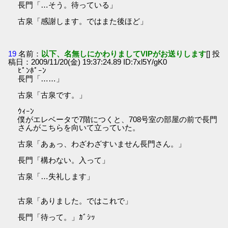
長門「…そう。待っている」
古泉「感謝します。ではまた後ほど」
19
名前：
以下、名無しにかわりましてVIPがお送りします
[] 投
稿日：2009/11/20(金) 19:37:24.89 ID:7xl5Y/gK0
ﾋﾟﾝﾎﾟｰﾝ
長門「……」
古泉「古泉です。」
ｳｨｰﾝ
僕がエレベータで7階につくと、708号室の部屋の前で長門
さんがこちらを向いて立っていた。
古泉「あぁっ、わざわざすいません長門さん。」
長門「構わない。入って」
古泉「…失礼します」
古泉「ありました。ではこれで」
長門「待って。」ｶﾞｼｯ