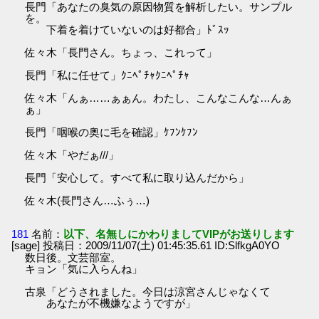
長門「あなたの臭気の原因物質を解析したい。サンプル
を。
下着を着けていないのは好都合」ﾄﾞｽｯ
佐々木「長門さん。ちょっ、これって」
長門「私に任せて」ｸﾆﾍﾟﾁｬｸﾆﾍﾟﾁｬ
佐々木「んぁ……ぁぁん。わたし、こんなこんな…んぁ
ぁ」
長門「咽喉の奥に毛を確認」ｹﾌﾝｹﾌﾝ
佐々木「やだぁ///」
長門「安心して。すべて私に取り込んだから」
佐々木(長門さん…ふぅ…)
181
名前：
以下、名無しにかわりましてVIPがお送りします
[sage] 投稿日：2009/11/07(土) 01:45:35.61 ID:SlfkgA0YO
数日後。文芸部室。
キョン「気に入らんね」
古泉「どうされました。今日は涼宮さんじゃなくて
あなたが不機嫌なようですが」