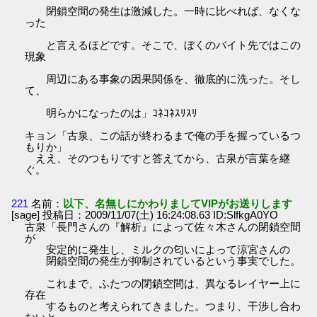
閉鎖空間の発生は激減した。一時に比べれば、なくな
った
と言えるほどです。そこで、ぼくのバイト先ではこの
現象
周辺にある事象の因果関係を、徹底的に洗った。そし
て、
明らかになったのは」ｺﾈｺﾈｽﾘｽﾘ
キョン「古泉、この話が終わるまで俺の手を握っているつ
もりか」
ええ、そのつもりですと答えてから、古泉が言葉を継
ぐ。
221
名前：
以下、名無しにかわりましてVIPがお送りします
[sage] 投稿日：2009/11/07(土) 16:24:08.63 ID:SlfkgA0YO
古泉「長門さんの『解析』によって佐々木さんの閉鎖空間
が
安定的に発生し、ミルクの匂いによって涼宮さんの
閉鎖空間の発生が抑制されているという事実でした。
これまで、ふたつの閉鎖空間は、異なるレイヤー上に
存在
するものと考えられてきました。つまり、干渉し合わ