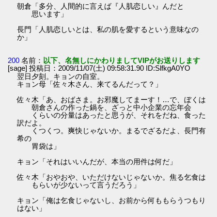
朝倉「多分、人間的に言えば『人肌恋しい』んだと
思います」
長門「人肌恋しいとは、私の肌を愛するという意味なの
か」
200
名前：
以下、名無しにかわりましてVIPがお送りします
[sage] 投稿日：2009/11/07(土) 09:58:31.90 ID:SlfkgA0YO
翌日夕刻。キョンの自室。
キョン母「佐々木さん、来てるんだって？」
佐々木「あ、おばさま。お邪魔してまーす！…で、ぼくは
朝倉さんの作った鍋を、ざっと中小企業の忘年会
くらいの分量はあったと思うが、それをだね、食った
訳だよ。
くつくつ。爽快じゃないか。まるでざるだよ、長門有
希の
胃袋は」
キョン「それはいいんだが、本当の用件は何だ」
佐々木「おやおや、いただけないじゃないか。焦る乞食は
もらいが少ないって言うだろう」
キョン「俺は乞食じゃないし、お前から何ももらうつもり
はない」