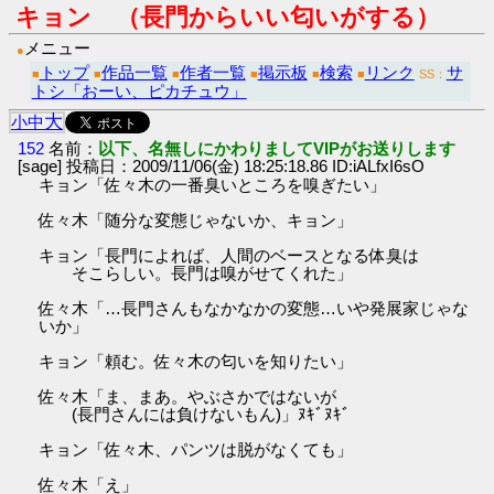
キョン （長門からいい匂いがする）
メニュー
●
トップ
作品一覧
作者一覧
掲示板
検索
リンク
サ
■
■
■
■
■
■
SS：
トシ「おーい、ピカチュウ」
大
小
中
152
名前：
以下、名無しにかわりましてVIPがお送りします
[sage] 投稿日：2009/11/06(金) 18:25:18.86 ID:iALfxI6sO
キョン「佐々木の一番臭いところを嗅ぎたい」
佐々木「随分な変態じゃないか、キョン」
キョン「長門によれば、人間のベースとなる体臭は
そこらしい。長門は嗅がせてくれた」
佐々木「…長門さんもなかなかの変態…いや発展家じゃな
いか」
キョン「頼む。佐々木の匂いを知りたい」
佐々木「ま、まあ。やぶさかではないが
(長門さんには負けないもん)」ﾇｷﾞﾇｷﾞ
キョン「佐々木、パンツは脱がなくても」
佐々木「え」