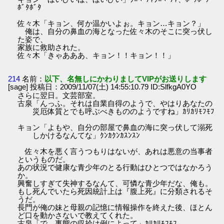
ﾎﾞﾀﾎﾞﾀ
佐々木「キョン、何か温かいよぉ。キョン…キョン？」
俺は、自分の鼻血の海となった佐々木のそこに突っ伏し
た姿で、
家族に救助された。
佐々木「きゃあああ、キョン！！キョン！！」
214
名前：
以下、名無しにかわりましてVIPがお送りします
[sage] 投稿日：2009/11/07(土) 14:55:10.79 ID:SlfkgA0YO
さらに翌日。文芸部室。
古泉「んっふ。それは自業自得のようで、やはりあなたの
災厄体質とでも呼ぶべきもののようですね」ｶﾘｶﾘﾓﾌﾓﾌ
キョン「よもや、自分の部屋で鼻血の海に突っ伏して溺死
しかけるなんてな」ｸﾝｶｸﾝｶｽﾝｽﾝ
佐々木を悪く言うつもりはないが、あれは悪意の当事者
というものだ。
あの状況で健康な青少年のとる行動はひとつではなかろう
か。
興奮しすぎて失神するなんて、可憐な青少年だな、俺も。
もし死んでいたら死因統計上は『腹上死』に分類されるそ
うだ。
長門が俺の妹と母親の記憶に情報操作を終えた後、ほとん
ど口を動かさないで教えてくれた。
古泉「で、事態の収拾は例によって」ｶﾘｶﾘﾓﾌﾓﾌ