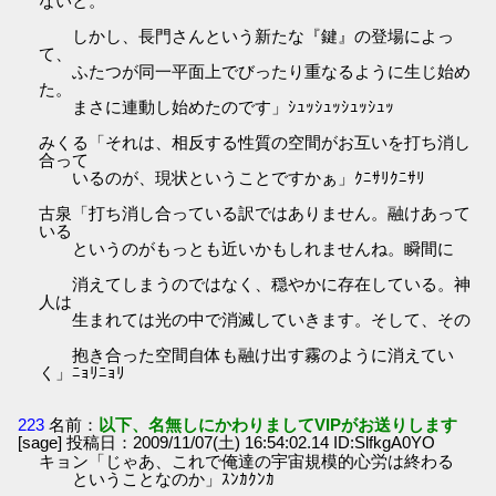
ないと。
しかし、長門さんという新たな『鍵』の登場によっ
て、
ふたつが同一平面上でびったり重なるように生じ始め
た。
まさに連動し始めたのです」ｼｭｯｼｭｯｼｭｯｼｭｯ
みくる「それは、相反する性質の空間がお互いを打ち消し
合って
いるのが、現状ということですかぁ」ｸﾆｻﾘｸﾆｻﾘ
古泉「打ち消し合っている訳ではありません。融けあって
いる
というのがもっとも近いかもしれませんね。瞬間に
消えてしまうのではなく、穏やかに存在している。神
人は
生まれては光の中で消滅していきます。そして、その
抱き合った空間自体も融け出す霧のように消えてい
く」ﾆｮﾘﾆｮﾘ
223
名前：
以下、名無しにかわりましてVIPがお送りします
[sage] 投稿日：2009/11/07(土) 16:54:02.14 ID:SlfkgA0YO
キョン「じゃあ、これで俺達の宇宙規模的心労は終わる
ということなのか」ｽﾝｶｸﾝｶ