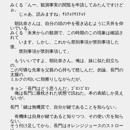
みくる「んー。観測事実の閲覧を申請してみたんですけど
ぉ。
じゃあ、読みますね」ｻｽﾁｮﾘｻｽﾁｮﾘ
朝比奈さんは、自分の頭の中を覗き込むように天井を仰
いでいる。
みくる「未来からの観測で、この時期のこの現象は確認さ
れて
います。しかし、これから禁則事項が禁則事項した
後、
禁則事項が禁則事項して」
もういいですよ、朝比奈さん。俺は、妹に似た顔立ち
の、
この可憐な先輩を父親の心持ちで慈しんだ。勿論、長門の
太腿の、
ミルクの匂いに頬擦りしながらだが。
キョン「長門はどう思うんだ」ｺﾞﾛﾝｺﾞﾛﾝ
俺は長門に膝枕された状態で訊ねた。本の表紙しか見え
ないが。
長門「鍵は無機質で、自分が鍵であることを知らない」
有機体は自身が鍵であると知りつつ、その使い方を知ら
ない。
そう付け足してから、長門はオレンジジュースのストロー