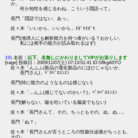
か。
何か知性を感じるわね、こういう隠語って」
長門「隠語ではない。あっ」
佐々木「いいから、いいから」ﾇｶﾞｾﾇｶﾞｾ
長門(地球人にも解析能力を持つ者がいる？おかしい、
私には相手の能力が読み取れるはず)
191
名前：
以下、名無しにかわりましてVIPがお送りします
[sage] 投稿日：2009/11/07(土) 07:13:51.41 ID:SlfkgA0YO
佐々木「んふふ(新品の電化製品のにほひじゃないか、
長門さん)」ﾍﾟﾛﾍﾟﾛｽﾝｽﾝ
長門(特に能力のようなものは感じない)
佐々木「…んふ(感じてないのかい？)」ﾍﾟﾛﾍﾟﾛｽﾝｽﾝ
長門(解らない。嘘を吐いている脳波でもない)
佐々木「長門さんて、その。ちっともその。ぬ、ぬ…」
長門「ぬ？」
佐々木「長門さんが言うところの性腺分泌液がちっとも、
その」