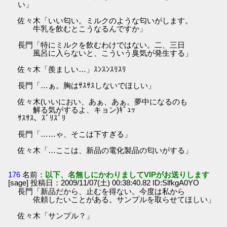
い」
佐々木「いい匂い。ミルクのような匂いがします。
牛乳を飲むとこうなるんですか」
長門「特にミルクを飲むわけではない。二、三日
風呂に入らないと、こういう臭気が発生する」
佐々木「羨ましい…」ｽﾝｽﾝｽﾘｽﾘ
長門「…ぁ。胸はｻｽｻｽしないでほしい」
佐々木(いいにおい、あぁ、あぁ。夢中になるのも
解る気がするよ、キョン)ｷﾞｭｯ
ｻｽｻｽ、ｽﾞﾘｽﾞﾘ
長門「……ゃ、そこは下すぎる」
佐々木「…ここは、新品の電化製品の匂いがする」
176
名前：
以下、名無しにかわりましてVIPがお送りします
[sage] 投稿日：2009/11/07(土) 00:38:40.82 ID:SlfkgA0YO
長門「新品だから、止むを得ない。今度は私から
依頼したいことがある。サンプルを取らせてほしい」
佐々木「サンプル？」