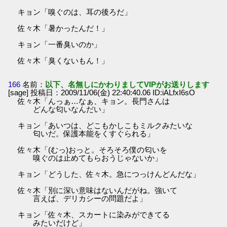
キョン「嗅ぐのは、耳の後ろだ」
佐々木「暑かったんだ！」
キョン「一番臭いのか」
佐々木「臭くないもん！」
166
名前：
以下、名無しにかわりましてVIPがお送りします
[sage] 投稿日：2009/11/06(金) 22:40:40.06 ID:iALfxI6sO
佐々木「んっぁ…なぁ、キョン。長門さんは
どんな匂いなんだい」
キョン「あいつは、どこもかしこもミルクみたいな
匂いだ。保護本能をくすぐられる」
佐々木「(むっ)おっと。そろそろ僕の匂いを
嗅ぐのは止めてもらおうじゃないか」
キョン「どうした、佐々木。急につっけんどんだな」
佐々木「別に深い意味はないんだがね。強いて
言えば、デリカシーの問題だよ」
キョン「佐々木、スカートに染みができてる
みたいだけど」