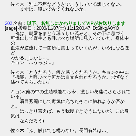
佐々木「別に不埒などうきでこうしている訳じゃない。
まずは、嗅いでみてくれないか」
202
名前：
以下、名無しにかわりましてVIPがお送りします
[sage] 投稿日：2009/11/07(土) 11:15:00.47 ID:SlfkgA0YO
俺は、朝露をまとう瑞々しい茂みと、その下に息づく
可憐にして野生とも呼ぶべき場所に見入っていた。身体中
の
血液が逆流して一箇所に集まっていくのが、いやになるほ
ど
わかる。しかし…。
キョン「…うっぷ…」
佐々木「どうだろう、何か感じるだろうか。キョンの中に
『機能』と呼ぶべき何かは自覚されただろうか。忌憚なく
述べてもらいたい」
キョン(俺の中の生殖機能なら今、激しい葛藤にさらされて
いる。
眉目秀麗にして毒気に充ちたそこに触れようか否か
と。
はっきり言えば、もう我慢できそうにないが、この臭
気は
なんだろう)
佐々木「ふ、触れても構わない。長門有希は…」