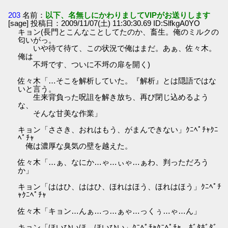
203
名前：
以下、名無しにかわりましてVIPがお送りします
[sage] 投稿日：2009/11/07(土) 11:30:30.69 ID:SlfkgA0YO
キョン(長門とこんなことしてたのか、畜生。俺のミルクの
匂いがっ。
いや待て待て、この状況で俺はまだ。あぁ、佐々木。
俺は
不埒です、ついに不埒の扉を開く)
佐々木「…そこを解析していた。『解析』とは隠語ではな
いと言う。
生来背負った呪詛を解き放ち、再び閉じ込めるよう
な、
そんな甘美な作業」
キョン「ささき、おれはもう、がまんできない」ｸﾆﾍﾟﾁｬｸﾆ
ﾍﾟﾁｬ
俺は濃厚な臭気の壁を越えた。
佐々木「…ぁ、なにか…ゃ…ぃゃ…ぁわ、判っただろう
か」
キョン「ははひ、ははひ、ほれはほう、ほれはほう」ｸﾆﾍﾟﾁ
ｬｸﾆﾍﾟﾁｬ
佐々木「キョン…んぁ…っ…ぁゃ…っくぅ…ゃ…ん」
キョン「ほいひいほ、ほいひい」ｸﾆﾍﾟﾁｬｸﾆﾍﾟﾁｬ、ﾎﾞﾀﾎﾞﾀﾞ