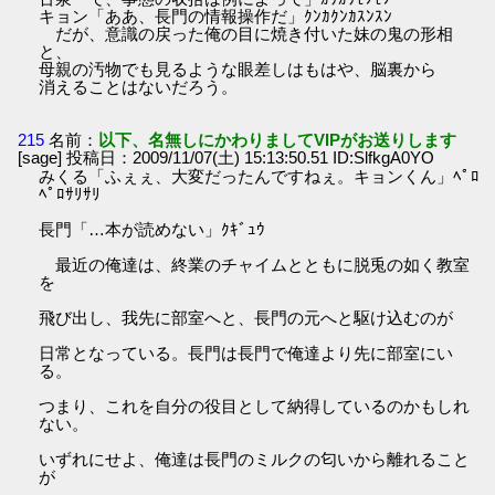
キョン「ああ、長門の情報操作だ」ｸﾝｶｸﾝｶｽﾝｽﾝ
だが、意識の戻った俺の目に焼き付いた妹の鬼の形相
と、
母親の汚物でも見るような眼差しはもはや、脳裏から
消えることはないだろう。
215
名前：
以下、名無しにかわりましてVIPがお送りします
[sage] 投稿日：2009/11/07(土) 15:13:50.51 ID:SlfkgA0YO
みくる「ふぇぇ、大変だったんですねぇ。キョンくん」ﾍﾟﾛ
ﾍﾟﾛｻﾘｻﾘ
長門「…本が読めない」ｸｷﾞｭｳ
最近の俺達は、終業のチャイムとともに脱兎の如く教室
を
飛び出し、我先に部室へと、長門の元へと駆け込むのが
日常となっている。長門は長門で俺達より先に部室にい
る。
つまり、これを自分の役目として納得しているのかもしれ
ない。
いずれにせよ、俺達は長門のミルクの匂いから離れること
が