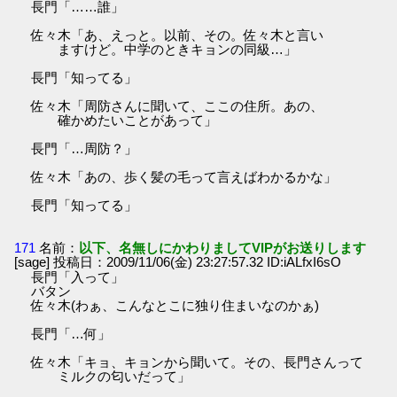
長門「……誰」
佐々木「あ、えっと。以前、その。佐々木と言い
ますけど。中学のときキョンの同級…」
長門「知ってる」
佐々木「周防さんに聞いて、ここの住所。あの、
確かめたいことがあって」
長門「…周防？」
佐々木「あの、歩く髪の毛って言えばわかるかな」
長門「知ってる」
171
名前：
以下、名無しにかわりましてVIPがお送りします
[sage] 投稿日：2009/11/06(金) 23:27:57.32 ID:iALfxI6sO
長門「入って」
バタン
佐々木(わぁ、こんなとこに独り住まいなのかぁ)
長門「…何」
佐々木「キョ、キョンから聞いて。その、長門さんって
ミルクの匂いだって」