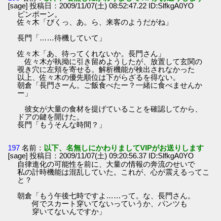
[sage] 投稿日：2009/11/07(土) 08:52:47.22 ID:SlfkgA0YO
ピンポーン。
佐々木「びくっ、あ。ら、来客のようだがね」
長門「……待機していて」
佐々木「あ、待ってくれないか。長門さん」
佐々木が執拗に引き留めようしたが、放置して玄関の
覗き穴に左頬を寄せる。解析機能が検出されなかった
以上、佐々木の優先順位は下がらざるを得ない。
朝倉「長門さーん。ご飯食べたー？一緒に食べませんか
ー」
彼女が大量の食材を提げていることを確認してから、
ドアの鍵を開けた。
長門「もうそんな時間？」
197
名前：
以下、名無しにかわりましてVIPがお送りします
[sage] 投稿日：2009/11/07(土) 09:20:56.37 ID:SlfkgA0YO
自律進化の可能性を前に、大量の情報の奔流のせいで
私の計時機能は混乱していた。これが、心が震えるってこ
と？
朝倉「もう午後七時ですよ……って。な、長門さん。
何でスカート穿いてないっていうか、パンツも
穿いてないんですか」