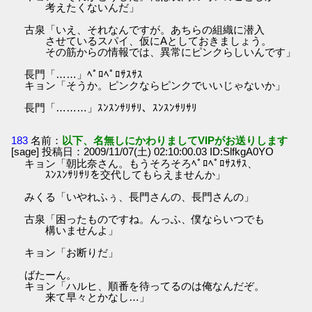
考えたくないんだ」
古泉「いえ、それなんですが。あちらの組織に潜入
させているスパイ、仮にAとしておきましょう。
その筋からの情報では、異常にピンクらしいんです」
長門「……」ﾍﾟﾛﾍﾟﾛｻｽｻｽ
キョン「そうか。ピンクならピンクでいいじゃないか」
長門「………」ｽﾝｽﾝｻﾘｻﾘ、ｽﾝｽﾝｻﾘｻﾘ
183
名前：
以下、名無しにかわりましてVIPがお送りします
[sage] 投稿日：2009/11/07(土) 02:10:00.03 ID:SlfkgA0YO
キョン「朝比奈さん。もうそろそろﾍﾟﾛﾍﾟﾛｻｽｻｽ、
ｽﾝｽﾝｻﾘｻﾘを交代してもらえませんか」
みくる「いやれふぅ、長門さんの、長門さんの」
古泉「困ったものですね。んっふ、僕ならいつでも
構いませんよ」
キョン「お断りだ」
ばたーん。
キョン「ハルヒ、順番を待ってるのは俺なんだぞ。
来て早々とかなし…」