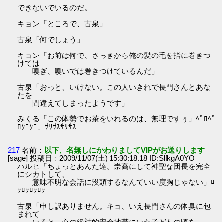
できないでいるのだ。
キョン「ところで、古泉」
古泉「何でしょう」
キョン「お前は何で、さっきから俺の髪の毛を指に巻きつ
けては
嗅ぎ、嗅いでは巻きつけているんだ」
古泉「おっと、いけない。この人いきれで長門さんとあな
たを
間違えてしまったようです」
みくる「この体勢でお茶をいれるのは、無理ですぅ」ﾍﾟﾛﾍﾟ
ﾛｸﾆｸﾆ、ｻﾘｻｽｻﾘｻｽ
217
名前：
以下、名無しにかわりましてVIPがお送りします
[sage] 投稿日：2009/11/07(土) 15:30:18.18 ID:SlfkgA0YO
ハルヒ「ちょっとあんた達。崇高にして神聖な団長を完全
にシカトして、
意味不明な会話に没頭するなんていい度胸じゃない」ﾛ
ｯﾛｯﾛｯﾛｯ
古泉「申し訳ありません。キョ、いえ長門さんの体臭に包
まれて
いると、心の絶対的安全地帯にいた子どもの頃を