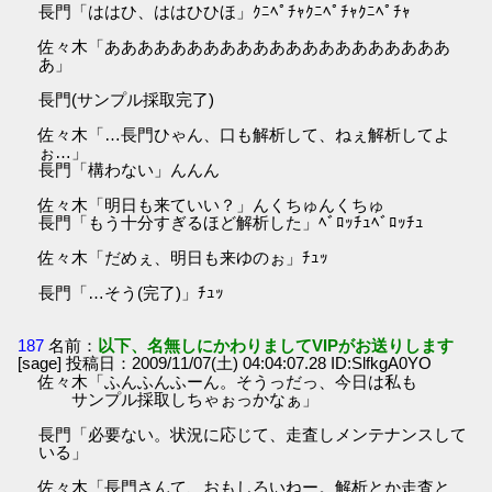
長門「ははひ、ははひひほ」ｸﾆﾍﾟﾁｬｸﾆﾍﾟﾁｬｸﾆﾍﾟﾁｬ
佐々木「あああああああああああああああああああああ
あ」
長門(サンプル採取完了)
佐々木「…長門ひゃん、口も解析して、ねぇ解析してよ
ぉ…」
長門「構わない」んんん
佐々木「明日も来ていい？」んくちゅんくちゅ
長門「もう十分すぎるほど解析した」ﾍﾞﾛｯﾁｭﾍﾞﾛｯﾁｭ
佐々木「だめぇ、明日も来ゆのぉ」ﾁｭｯ
長門「…そう(完了)」ﾁｭｯ
187
名前：
以下、名無しにかわりましてVIPがお送りします
[sage] 投稿日：2009/11/07(土) 04:04:07.28 ID:SlfkgA0YO
佐々木「ふんふんふーん。そうっだっ、今日は私も
サンプル採取しちゃぉっかなぁ」
長門「必要ない。状況に応じて、走査しメンテナンスして
いる」
佐々木「長門さんて、おもしろいねー。解析とか走査と