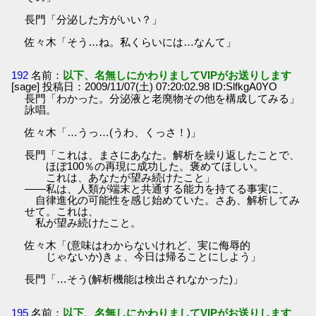
長門「分泌した方がいい？」
佐々木「そう…ね。私くらいには…なんて」
192
名前：
以下、名無しにかわりましてVIPがお送りします
[sage] 投稿日：2009/11/07(土) 07:20:02.98 ID:SlfkgA0YO
長門「わかった。分泌液と老廃物その他を構成してみる」
詠唱。
佐々木「…うっ…(うわ、くっさ！)」
長門「これは、まさにあなた。解析を繰り返したことで、
ほぼ100％の再現に成功した。褒めてほしい。
これは、あなたが望み続けたこと」
――私は、人類が端末と共通する能力を持てる事実に、
自律進化の可能性を感じ始めていた。さあ、解析してみ
せて。これは、
私が望み続けたこと。
佐々木「(意味はわからないけれど、実に侮辱的
じゃないか)きょ、今日は帰ることにしよう」
長門「…そう(解析機能は検出されなかった)」
195
名前：
以下、名無しにかわりましてVIPがお送りします