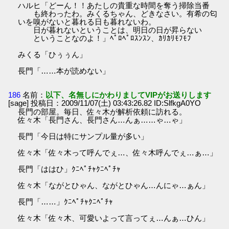
ハルヒ「どーん！！あたしの貴重な時間を奪う掃除当番
も終わったわ。みくるちゃん、どきなさい。有希の匂
いを嗅がないと暮れる日も暮れないわ。
日が暮れないということは、明日の日が昇らない
ということなのよ！」ﾍﾟﾛﾍﾟﾛｽﾝｽﾝ、ｶﾘｶﾘﾓﾌﾓﾌ
みくる「ひぅぅん」
長門「……本が読めない」
186
名前：
以下、名無しにかわりましてVIPがお送りします
[sage] 投稿日：2009/11/07(土) 03:43:26.82 ID:SlfkgA0YO
長門の部屋。毎日、佐々木が解析依頼に訪れる。
佐々木「長門さん、長門さん…んぁ……ゃ…ゃ」
長門「今日は特にサンプル量が多い」
佐々木「佐々木って呼んでぇ…、佐々木呼んでぇ…ぁ…」
長門「ははひ」ｸﾆﾍﾟﾁｬｸﾆﾍﾟﾁｬ
佐々木「ながとひゃん、ながとひゃん…んにゃ…ぁん」
長門「……」ｸﾆﾍﾟﾁｬｸﾆﾍﾟﾁｬ
佐々木「佐々木、可愛いよって言ってぇ…んぁ…ひん」