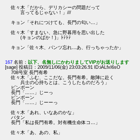
佐々木「だから、デリカシーの問題だって
言ってるじゃない！」///
キョン「それにつけても、長門の匂い…」
佐々木「すまない、急に野暮用を思い出した
(キョンのばか！)」ﾄﾃﾄﾃ
キョン「佐々木、パンツ忘れ…あ、行っちゃったか」
167
名前：
以下、名無しにかわりましてVIPがお送りします
[sage] 投稿日：2009/11/06(金) 23:03:26.91 ID:iALfxI6sO
708号室 長門有希
佐々木「ふむ、ここだな。長門有希。敵陣に赴く
兵士の心持ちとは、こうしたものだろう」
ピンポーン
長門「……」じーっ
ピンポーン
長門「……」じーーっ
佐々木「あれ、いなあのかな」
バタン
長門「私は長門有希。対有機生命体コ…」
佐々木「あ、あの、私」