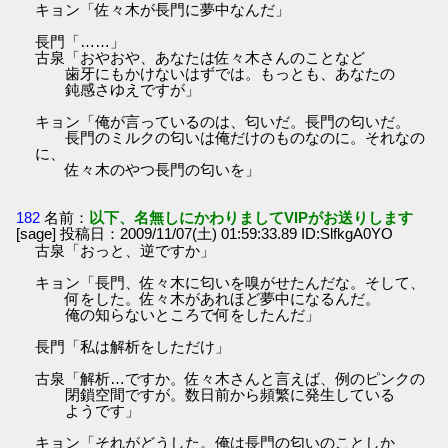
キョン「佐々木が長門に夢中なんだ」
長門「……」
古泉「おやおや、あなたは佐々木さんのことなど
歯牙にもかけないはずでは。もっとも、あなたの
鈍感さゆえですが」
キョン「俺が言っているのは、匂いだ。長門の匂いだ。
長門のミルクの匂いは俺だけのものなのに。それなの
に、
佐々木のやつ長門の匂いを」
182
名前：
以下、名無しにかわりましてVIPがお送りします
[sage] 投稿日：2009/11/07(土) 01:59:33.89 ID:SlfkgA0YO
古泉「おっと、逆ですか」
キョン「長門、佐々木に匂いを嗅がせたんだな。そして、
何をした。佐々木があれほど夢中になるんだ。
俺の知らないところで何をしたんだ」
長門「私は解析をしただけ」
古泉「解析…ですか。佐々木さんと言えば、例のピンクの
閉鎖空間ですが。数日前から頻繁に発生している
ようです」
キョン「それがどうした。俺は長門の匂いのことしか