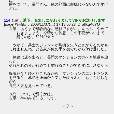
に
唇をつけた。長門さん、俺の顔面は書机じゃないんですけ
どね。
224
名前：
以下、名無しにかわりましてVIPがお送りします
[sage] 投稿日：2009/11/07(土) 17:19:50.23 ID:SlfkgA0YO
古泉「あくまで経験的な…感触ですが…。んっふ、やめて
おきましょう。今確かな休息。この平穏がいつまで
続くのか」ｶﾞｸｶﾞｸｶﾞｸ
やがて、兵士のジレンマが均衡を失うときがくるのかも
しれませんね、と古泉が俺の手を撫でながら付け足した。
俺達は店を出ると、長門のマンションの方へと坂道を辿
った。
それぞれの分かれ道でも離れることができずに。さながら
塊魂だなとひとりごちながら、マンションのエントランス
を見ると、暮色を正面から受けた佐々木が、もじもじしな
がら
長門の方を見つめている。
長門「いつまで続くかは」
古泉「神のみぞ知る、です」
＜了＞