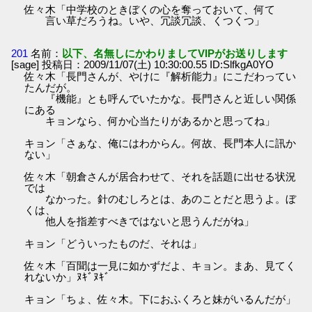
佐々木「中学校のときぼくの心を奪っておいて、何て
言い草だろうね。いや、冗談冗談、くつくつ」
201
名前：
以下、名無しにかわりましてVIPがお送りします
[sage] 投稿日：2009/11/07(土) 10:30:00.55 ID:SlfkgA0YO
佐々木「長門さんが、やけに『解析能力』にこだわってい
たんだが。
『機能』とも呼んでいたかな。長門さんと近しい関係
にある
キョンなら、何か心当たりがあるかと思ってね」
キョン「さぁな、俺にはわからん。何故、長門本人に訊か
ない」
佐々木「朝倉さんが居合わせて、それを話題に出せる状況
では
なかった。針のむしろとは、あのことだと思うよ。ぼ
くは、
他人を指差すべきではないと思うんだがね」
キョン「どういったものだ、それは」
佐々木「百聞は一見に如かずだよ、キョン。まあ、見てく
れないか」ﾇｷﾞﾇｷﾞ
キョン「ちょ、佐々木。下におふくろと妹がいるんだが」