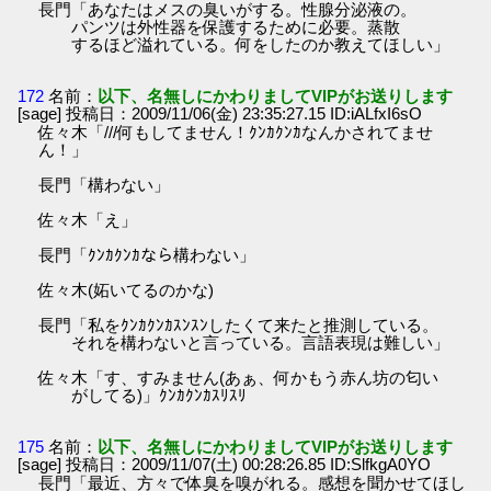
長門「あなたはメスの臭いがする。性腺分泌液の。
パンツは外性器を保護するために必要。蒸散
するほど溢れている。何をしたのか教えてほしい」
172
名前：
以下、名無しにかわりましてVIPがお送りします
[sage] 投稿日：2009/11/06(金) 23:35:27.15 ID:iALfxI6sO
佐々木「///何もしてません！ｸﾝｶｸﾝｶなんかされてませ
ん！」
長門「構わない」
佐々木「え」
長門「ｸﾝｶｸﾝｶなら構わない」
佐々木(妬いてるのかな)
長門「私をｸﾝｶｸﾝｶｽﾝｽﾝしたくて来たと推測している。
それを構わないと言っている。言語表現は難しい」
佐々木「す、すみません(あぁ、何かもう赤ん坊の匂い
がしてる)」ｸﾝｶｸﾝｶｽﾘｽﾘ
175
名前：
以下、名無しにかわりましてVIPがお送りします
[sage] 投稿日：2009/11/07(土) 00:28:26.85 ID:SlfkgA0YO
長門「最近、方々で体臭を嗅がれる。感想を聞かせてほし