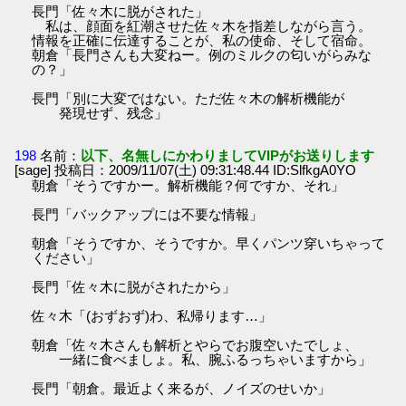
長門「佐々木に脱がされた」
私は、顔面を紅潮させた佐々木を指差しながら言う。
情報を正確に伝達することが、私の使命、そして宿命。
朝倉「長門さんも大変ねー。例のミルクの匂いがらみな
の？」
長門「別に大変ではない。ただ佐々木の解析機能が
発現せず、残念」
198
名前：
以下、名無しにかわりましてVIPがお送りします
[sage] 投稿日：2009/11/07(土) 09:31:48.44 ID:SlfkgA0YO
朝倉「そうですかー。解析機能？何ですか、それ」
長門「バックアップには不要な情報」
朝倉「そうですか、そうですか。早くパンツ穿いちゃって
ください」
長門「佐々木に脱がされたから」
佐々木「(おずおず)わ、私帰ります…」
朝倉「佐々木さんも解析とやらでお腹空いたでしょ、
一緒に食べましょ。私、腕ふるっちゃいますから」
長門「朝倉。最近よく来るが、ノイズのせいか」