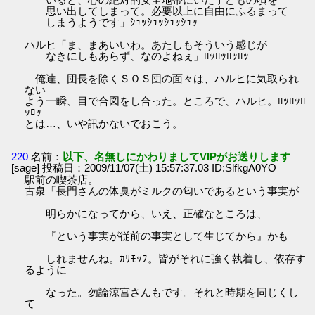
思い出してしまって。必要以上に自由にふるまって
しまうようです」ｼｭｯｼｭｯｼｭｯｼｭｯ
ハルヒ「ま、まあいいわ。あたしもそういう感じが
なきにしもあらず、なのよねぇ」ﾛｯﾛｯﾛｯﾛｯ
俺達、団長を除くＳＯＳ団の面々は、ハルヒに気取られ
ない
よう一瞬、目で合図をし合った。ところで、ハルヒ。ﾛｯﾛｯﾛ
ｯﾛｯ
とは…、いや訊かないでおこう。
220
名前：
以下、名無しにかわりましてVIPがお送りします
[sage] 投稿日：2009/11/07(土) 15:57:37.03 ID:SlfkgA0YO
駅前の喫茶店。
古泉「長門さんの体臭がミルクの匂いであるという事実が
明らかになってから、いえ、正確なところは、
『という事実が従前の事実として生じてから』かも
しれませんね。ｶﾘﾓｯﾌ。皆がそれに強く執着し、依存す
るように
なった。勿論涼宮さんもです。それと時期を同じくし
て