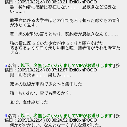
稿日：2009/10/22(木) 00:36:28.21 ID:fiOxnPOOO
黒「契約者に感情は存在しない……、息抜きなど必要な
い……」
助手席に座る大学生ほどの年であろう整った顔立ちの青年
が冷たく返す。
黄「黒の野郎の言うとおり、契約者が息抜きなんて……」
猫の横に座っていた少女がゆっくりと頭をあげた。
透き通るような白く美しい肌と瞳、無表情がそれを際立た
せる。
5
名前：
以下、名無しにかわりましてVIPがお送りします
[] 投
稿日：2009/10/22(木) 00:37:12.87 ID:fiOxnPOOO
銀「明石焼き……、楽しみ……」
驚きの視線が車内で少女へと集中した
猫「おいおい、雪でも降るか？」
夏で、夏休みだった
6
名前：
以下、名無しにかわりましてVIPがお送りします
[] 投
稿日：2009/10/22(木) 00:38:24.52 ID:fiOxnPOOO
何かがおかしい、なんとなーくそんな気がした。