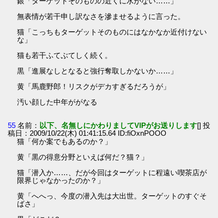
銀「ターゲットそのものの近くに水がない……」
無表情が若干申し訳なさを滲ませるように言った。
猫「こっちもターゲットそのものにはなかなか近付けない
な」
猫も若干ふてぶてしく続く。
黒「進展なしとなると強行奪取しかないか……」
黄「馬鹿野郎！リスクがデカすぎるだろうが」
汚い顔した中年ががなる
55
名前：
以下、名無しにかわりましてVIPがお送りします
[] 投
稿日：2009/10/22(木) 01:41:15.64 ID:fiOxnPOOO
猫「何か案でもあるのか？」
黄「黒の得意分野といえば何だ？猫？」
猫「潜入か……、だが今回はターゲットに程遠い喫茶店が
限界じゃなかったのか？」
黄「へへっ、今度の潜入先は大出世。ターゲットのすぐそ
ばさ」