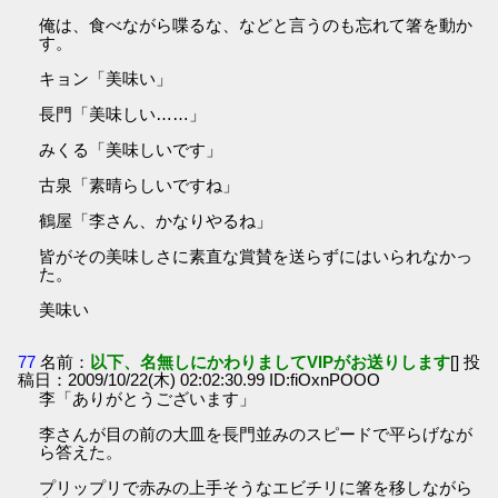
俺は、食べながら喋るな、などと言うのも忘れて箸を動か
す。
キョン「美味い」
長門「美味しい……」
みくる「美味しいです」
古泉「素晴らしいですね」
鶴屋「李さん、かなりやるね」
皆がその美味しさに素直な賞賛を送らずにはいられなかっ
た。
美味い
77
名前：
以下、名無しにかわりましてVIPがお送りします
[] 投
稿日：2009/10/22(木) 02:02:30.99 ID:fiOxnPOOO
李「ありがとうございます」
李さんが目の前の大皿を長門並みのスピードで平らげなが
ら答えた。
プリップリで赤みの上手そうなエビチリに箸を移しながら