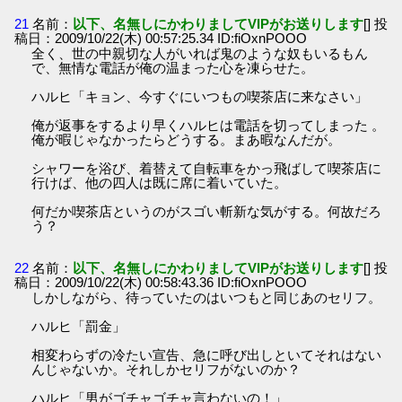
21
名前：
以下、名無しにかわりましてVIPがお送りします
[] 投
稿日：2009/10/22(木) 00:57:25.34 ID:fiOxnPOOO
全く、世の中親切な人がいれば鬼のような奴もいるもん
で、無情な電話が俺の温まった心を凍らせた。
ハルヒ「キョン、今すぐにいつもの喫茶店に来なさい」
俺が返事をするより早くハルヒは電話を切ってしまった 。
俺が暇じゃなかったらどうする。まあ暇なんだが。
シャワーを浴び、着替えて自転車をかっ飛ばして喫茶店に
行けば、他の四人は既に席に着いていた。
何だか喫茶店というのがスゴい斬新な気がする。何故だろ
う？
22
名前：
以下、名無しにかわりましてVIPがお送りします
[] 投
稿日：2009/10/22(木) 00:58:43.36 ID:fiOxnPOOO
しかしながら、待っていたのはいつもと同じあのセリフ。
ハルヒ「罰金」
相変わらずの冷たい宣告、急に呼び出しといてそれはない
んじゃないか。それしかセリフがないのか？
ハルヒ「男がゴチャゴチャ言わないの！」