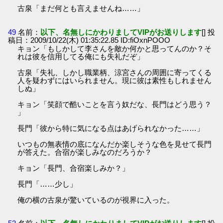
古泉「まだ何とも言えませんね……」
49
名前：
以下、名無しにかわりましてVIPがお送りします
[] 投
稿日：2009/10/22(木) 01:35:22.85 ID:fiOxnPOOO
キョン「もしかして李さんを敵か何かと思ってんのか？そ
れは彼を信用してる俺にも失礼だぞ」
古泉「失礼、しかし職業柄、涼宮さんの周囲に寄ってくる
人を疑わずにはいられません。現に彼は素性もしれません
しぬ」
キョン「笑顔で酷いことを言う奴だな、長門はどう思う？
」
長門「彼から特に気になる点はあげられなかった……」
いつもの無表情の底になんだか楽しそうな色を見せて長門
が答えた。合宿が楽しみなのだろうか？
キョン「長門、合宿楽しみか？」
長門「……少し」
俺の横の古泉が驚いているのが視界に入った。