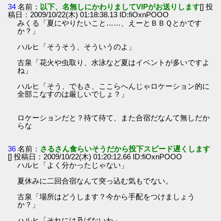
34
名前：
以下、名無しにかわりましてVIPがお送りします
[] 投
稿日：2009/10/22(木) 01:18:38.13 ID:fiOxnPOOO
みくる「夏にやりたいこと……、えーとＢＢＱとかです
か？」
ハルヒ「そうそう、そういうのよ」
古泉「花火や虫取り、水泳など夏はイベントが多いですよ
ね」
ハルヒ「そう、でもさ、ここらへんじゃロケーション的に
全部こなすのは厳しいでしょ？」
ロケーションだと？待て待て、また合宿だなんて無しだか
らな
36
名前：
さるさん食らいそうだから投下スピード遅くします
[] 投稿日：2009/10/22(木) 01:20:12.66 ID:fiOxnPOOO
ハルヒ「よく分かったじゃない」
夏休みに二回合宿なんて突っ込む気もでない。
古泉「場所はどうします？今から手配をつけましょう
か？」
ハルヒ「それには及ばないわ」