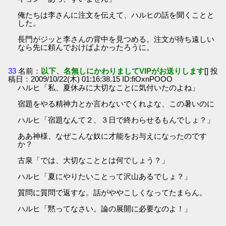
俺たちは李さんに注文を伝えて、ハルヒの話を聞くことと
した。
長門がジッと李さんの背中を見つめる。注文が待ち遠しい
なら先に頼んでおけばよかったろうに。
33
名前：
以下、名無しにかわりましてVIPがお送りします
[] 投
稿日：2009/10/22(木) 01:16:38.15 ID:fiOxnPOOO
ハルヒ「私、夏休みに大切なことに気付いたのよね」
宿題をやる精神力とか言わないでくれよな、この暑いのに
ハルヒ「宿題なんて２、３日で終わらせるもんでしょ？」
ああ神様、なぜこんな奴に才能をお与えになったのです
か？
古泉「では、大切なこととは何でしょう？」
ハルヒ「夏にやりたいことって沢山あるでしょ？」
質問に質問で返すな。話がややこしくなってたまらん。
ハルヒ「黙ってなさい。論の展開に必要なのよ！」