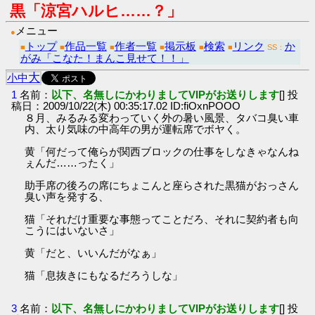
黒「涼宮ハルヒ……？」
メニュー
●
トップ
作品一覧
作者一覧
掲示板
検索
リンク
か
■
■
■
■
■
■
SS：
がみ「こなた！まんこ見せて！！」
大
小
中
1
名前：
以下、名無しにかわりましてVIPがお送りします
[] 投
稿日：2009/10/22(木) 00:35:17.02 ID:fiOxnPOOO
８月、みるみる変わっていく外の暑い風景、タバコ臭い車
内、太り気味の中高年の男が運転席でボヤく。
黄「何だって俺らが関西ブロックの仕事をしなきゃなんね
ぇんだ……ったく」
助手席の後ろの席にちょこんと座らされた黒猫がおっさん
臭い声を発する、
猫「それだけ重要な事態ってことだろ、それに契約者も向
こうにはいないさ」
黄「だと、いいんだがなぁ」
猫「息抜きにもなるだろうしな」
3
名前：
以下、名無しにかわりましてVIPがお送りします
[] 投