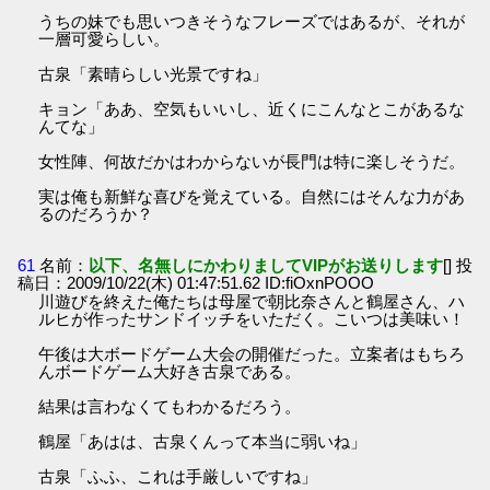
うちの妹でも思いつきそうなフレーズではあるが、それが
一層可愛らしい。
古泉「素晴らしい光景ですね」
キョン「ああ、空気もいいし、近くにこんなとこがあるな
んてな」
女性陣、何故だかはわからないが長門は特に楽しそうだ。
実は俺も新鮮な喜びを覚えている。自然にはそんな力があ
るのだろうか？
61
名前：
以下、名無しにかわりましてVIPがお送りします
[] 投
稿日：2009/10/22(木) 01:47:51.62 ID:fiOxnPOOO
川遊びを終えた俺たちは母屋で朝比奈さんと鶴屋さん、ハ
ルヒが作ったサンドイッチをいただく。こいつは美味い！
午後は大ボードゲーム大会の開催だった。立案者はもちろ
んボードゲーム大好き古泉である。
結果は言わなくてもわかるだろう。
鶴屋「あはは、古泉くんって本当に弱いね」
古泉「ふふ、これは手厳しいですね」