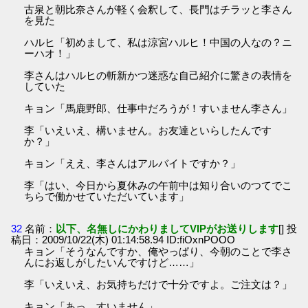
古泉と朝比奈さんが軽く会釈して、長門はチラッと李さん
を見た
ハルヒ「初めまして、私は涼宮ハルヒ！中国の人なの？ニ
ーハオ！」
李さんはハルヒの斬新かつ迷惑な自己紹介に驚きの表情を
していた
キョン「馬鹿野郎、仕事中だろうが！すいません李さん」
李「いえいえ、構いません。お友達といらしたんです
か？」
キョン「ええ、李さんはアルバイトですか？」
李「はい、今日から夏休みの午前中は知り合いのつてでこ
ちらで働かせていただいています」
32
名前：
以下、名無しにかわりましてVIPがお送りします
[] 投
稿日：2009/10/22(木) 01:14:58.94 ID:fiOxnPOOO
キョン「そうなんですか、俺やっぱり、今朝のことで李さ
んにお返しがしたいんですけど……」
李「いえいえ、お気持ちだけで十分ですよ。ご注文は？」
キョン「あっ、すいません」