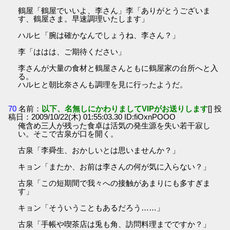
鶴屋「鶴屋でいいよ、李さん」李「ありがとうございま
す、鶴屋さま。早速調理いたします」
ハルヒ「腕は確かなんでしょうね、李さん？」
李「ははは、ご期待ください」
李さんが大量の食材と鶴屋さんともに鶴屋家の台所へと入
る。
ハルヒと朝比奈さんも調理を見に行ったようだ。
70
名前：
以下、名無しにかわりましてVIPがお送りします
[] 投
稿日：2009/10/22(木) 01:55:03.30 ID:fiOxnPOOO
俺含め三人が残った食卓は活気の発生源を失い若干寂し
い。そこで古泉が口を開く。
古泉「李舜生、おかしいとは思いませんか？」
キョン「またか、お前は李さんの何が気に入らない？」
古泉「この短期間で我々への接触があまりにも多すぎま
す」
キョン「そういうこともあるだろう……」
古泉「手帳や喫茶店は兎も角、訪問料理までですか？」