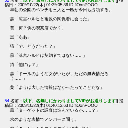
52
名前：
以下、名無しにかわりましてVIPがお送りします
[] 投
稿日：2009/10/22(木) 01:39:05.86 ID:fiOxnPOOO
早朝の公園のベンチを三人と一匹が今日も占領する。
黒「涼宮ハルヒと複数の関係者に会った」
黄「何？例の喫茶店でか？」
黒「ああ」
猫「で、どうだった？」
黒「涼宮ハルヒは契約者ではない……」
猫「他には？」
黒「ドールのような女がいたが、ただの無表情だろ
う……」
黄「ようは大した情報はなかったってことだな」
54
名前：
以下、名無しにかわりましてVIPがお送りします
[] 投
稿日：2009/10/22(木) 01:40:13.63 ID:fiOxnPOOO
黒「ターゲットの調査は進んでいるか……？」
氷のような表情でメンバーに問う。