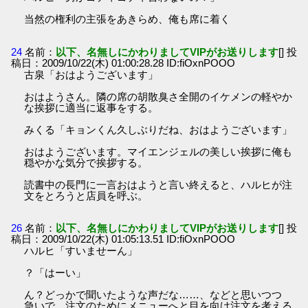
当然の権利の主張をあきらめ、俺も席に着く
24
名前：
以下、名無しにかわりましてVIPがお送りします
[] 投
稿日：2009/10/22(木) 01:00:28.28 ID:fiOxnPOOO
古泉「おはようございます」
おはようさん。隣の席の胡散臭さ全開のイケメンの軽やか
な挨拶に適当に返事をする。
みくる「キョンくん久しぶりだね、おはようございます」
おはようございます。マイエンジェルの美しい挨拶に俺も
穏やかな気分で挨拶する。
読書中の長門に一言おはようと言い終えると、ハルヒが注
文をとろうと店員を呼ぶ。
26
名前：
以下、名無しにかわりましてVIPがお送りします
[] 投
稿日：2009/10/22(木) 01:05:13.51 ID:fiOxnPOOO
ハルヒ「すいませーん」
？「はーい」
ん？どっかで聞いたような声だな……、などと思いつつ
急いで、注文のためにメニューへと目を向け注文を考える