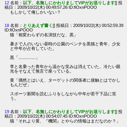
12
名前：
以下、名無しにかわりましてVIPがお送りします
[] 投
稿日：2009/10/22(木) 00:49:57.26 ID:fiOxnPOOO
もしかして俺しかいない？
18
名前：
とりあえず書く
[] 投稿日：2009/10/22(木) 00:52:59.39
ID:fiOxnPOOO
猫「相変わらずの名演技だな、黒」
暑さで人のいない昼時の公園のベンチを黒猫と青年、少女
と中年が占有していた。
黒「…………」
李と名乗った青年から温かな笑みは消えていた。冷たい眼
光をそなえて無言で座っている。
黄「偶然とはいえ、ターゲットの関係者に接触とはでかし
もんだぜ」
スポーツ新聞を読むふりをしながら中年が若干下品に笑
う。
19
名前：
以下、名無しにかわりましてVIPがお送りします
[] 投
稿日：2009/10/22(木) 00:54:07.45 ID:fiOxnPOOO
猫「それより黄、『機関』とやらの情報はまだなのか？」