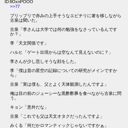
ID:fiOxnPOOO
>>77
プリップリで赤みの上手そうなエビチリに箸を移しながら
古泉は聞いた。
古泉「李さんは大学では何の勉強をなさっているんです
か？」
李「天文関係です」
ハルヒ「ゲート出現からは空なんて見えないのに？」
李さんが少し悲しそうな顔をした。
李「僕は昔の星空の記録についての研究がメインですか
ら」
古泉「実は僕も、父とよく天体観測したんですよ」
俺は目の前のジューシーな黒酢酢豚を食べながら古泉に問
う。
キョン「意外だな」
古泉「これでも父は天文オタクだったんですよ」
みくる「何だかロマンティックじゃないですかぁ」