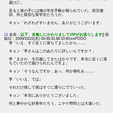
届けに」
見ると彼の手には俺の学生手帳が握られていた。前言撤
回、何と親切な留学生だろうか。
キョン「わざわざすいません、ありがとうございます」
11
名前：
以下、名無しにかわりましてVIPがお送りします
[] 投
稿日：2009/10/22(木) 00:48:32.88 ID:fiOxnPOOO
李「いえ、すぐ近くに落ちてましたから……」
キョン「李さんはこのあたりに詳しいんですか？」
李「まさか、今日越してきたばかりです。本当に近くに落
ちていたので届けられたんですよ」
キョン「そうなんですか、あっ、何か御礼を……」
李「いいえ、では」
それだけ残して彼はすぐに通りにでていった。
キョン「本当にありがとうございました」
何と爽やかな好青年だろう。ニヤケ野郎とは大違いだ。