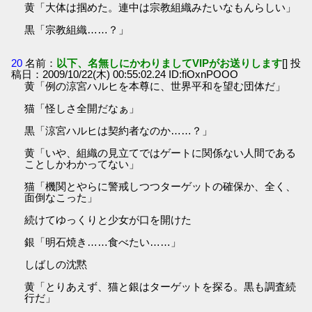
黄「大体は掴めた。連中は宗教組織みたいなもんらしい」
黒「宗教組織……？」
20
名前：
以下、名無しにかわりましてVIPがお送りします
[] 投
稿日：2009/10/22(木) 00:55:02.24 ID:fiOxnPOOO
黄「例の涼宮ハルヒを本尊に、世界平和を望む団体だ」
猫「怪しさ全開だなぁ」
黒「涼宮ハルヒは契約者なのか……？」
黄「いや、組織の見立てではゲートに関係ない人間である
ことしかわかってない」
猫「機関とやらに警戒しつつターゲットの確保か、全く、
面倒なこった」
続けてゆっくりと少女が口を開けた
銀「明石焼き……食べたい……」
しばしの沈黙
黄「とりあえず、猫と銀はターゲットを探る。黒も調査続
行だ」