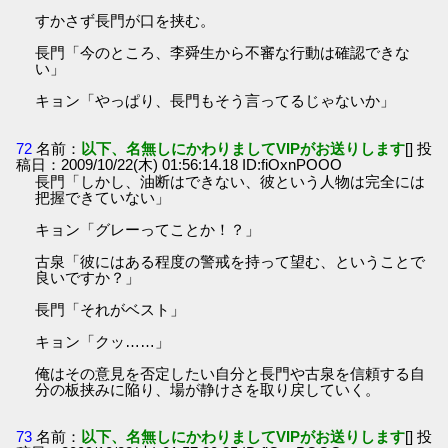
すかさず長門が口を挟む。
長門「今のところ、李舜生から不審な行動は確認できな
い」
キョン「やっぱり、長門もそう言ってるじゃないか」
72
名前：
以下、名無しにかわりましてVIPがお送りします
[] 投
稿日：2009/10/22(木) 01:56:14.18 ID:fiOxnPOOO
長門「しかし、油断はできない、彼という人物は完全には
把握できていない」
キョン「グレーってことか！？」
古泉「彼にはある程度の警戒を持って望む、ということで
良いですか？」
長門「それがベスト」
キョン「クッ……」
俺はその意見を否定したい自分と長門や古泉を信頼する自
分の板挟みに陥り、場が静けさを取り戻していく。
73
名前：
以下、名無しにかわりましてVIPがお送りします
[] 投