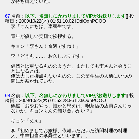
が待ち構えていた。
67
名前：
以下、名無しにかわりましてVIPがお送りします
[] 投
稿日：2009/10/22(木) 01:51:10.02 ID:fiOxnPOOO
李「こんにちは、李舜生です」
青年が優しい笑顔で挨拶する。
キョン「李さん！奇遇ですね！」
李「どうも……、お久しぶりです」
偶然とは重なるもののようだ。またしても李さんと会うこ
とになるとは。
俺は大した接点もないものの、この留学生の人柄にいつの
間にか惹かれていた。
69
名前：
以下、名無しにかわりましてVIPがお送りします
[] 投
稿日：2009/10/22(木) 01:53:28.86 ID:fiOxnPOOO
鶴屋「おやおやっ、誰かと思えば。喫茶店の店員さんじゃ
ないか。キョンくんの知り合いかい？」
キョン「ええ」
李「初めましてお嬢様、依頼いただいた訪問料理の料理
人、中華担当の李舜生といいます。」