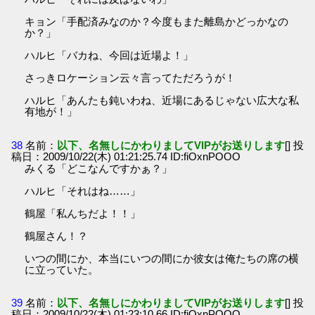
キョン「手配済みなのか？今度もまた離島かどっかなの
か？」
ハルヒ「バカね、今回は近場よ！」
さっきロケーション云々言ってただろうが！
ハルヒ「あんたも鈍いわね、近場にあるじゃない広大な私
有地が！」
38
名前：
以下、名無しにかわりましてVIPがお送りします
[] 投
稿日：2009/10/22(木) 01:21:25.74 ID:fiOxnPOOO
みくる「どこなんですかぁ？」
ハルヒ「それはね……」
鶴屋「私んちだよ！！」
鶴屋さん！？
いつの間にか、本当にいつの間にか彼女は俺たちの席の横
に立っていた。
39
名前：
以下、名無しにかわりましてVIPがお送りします
[] 投
稿日：2009/10/22(木) 01:23:10.66 ID:fiOxnPOOO