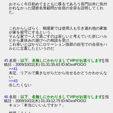
おそらく今日初めてまともに喋るであろう長門以外に気付
かれなかった隠密名誉顧問が合宿の全容を説明してくれ
た。
これからしばらく、鶴屋家では使用人も引き連れ他の家族
が家を留守にするという。
そんな家で一人で過ごすのは寂しいと考えていた折にハル
ヒから夏休みの遊びへの相談を受け、
これ幸いとばかりにロケーション抜群の自宅での合宿をハ
ルヒに立案したというのだ
45
名前：
以下、名無しにかわりましてVIPがお送りします
[] 投
稿日：2009/10/22(木) 01:31:35.63 ID:fiOxnPOOO
>>41
未定、リアルで書きながらだから出せるかどうかわかんな
い
>>43
出したくない
46
名前：
以下、名無しにかわりましてVIPがお送りします
[] 投
稿日：2009/10/22(木) 01:33:12.79 ID:fiOxnPOOO
キョン「本当にいいんですか？」