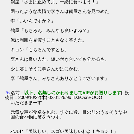
鶴屋「さまは止めてよ、一緒に食べよう！」
困ったような表情で李さんは鶴屋さんを見つめた
李「いいんですか？」
鶴屋「もちろん、みんなも良いよね？」
俺は周囲を見渡すこともなく答えた。
キョン「もちろんですとも」
李さんは良い人だ。短い付き合いでも分かるさ。
少し嬉しそうに李さんがはにかむ。
李「鶴屋さん、みなさんありがとうございます」
76
名前：
以下、名無しにかわりましてVIPがお送りします
[] 投
稿日：2009/10/22(木) 02:01:26.99 ID:fiOxnPOOO
いただきまーす
元気な声が食卓を包む。すぐに皆、目の前のうまそうな中
国の食べ物に箸をうつす。
ハルヒ「美味しい、スゴい美味しいわよ！キョン！」