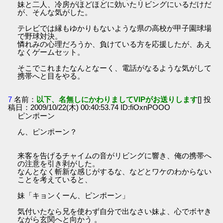
妹と二人、冷房がほどほどに効いたリビングにいるだけだ
が、そんな気がした。
テレビでは縁もゆかりもないような県の高校が甲子園球場
で野球対決。
憐れみの心理だろうか、負けている方を応援したが、あえ
なくゲームセット。
そこでこれまたなんとなーく、電話がなるような気がして
携帯へと目をやる。
7
名前：
以下、名無しにかわりましてVIPがお送りします
[] 投
稿日：2009/10/22(木) 00:40:53.74 ID:fiOxnPOOO
ピンポーン
ん、ピンポーン？
来客を告げるチャイムの音がリビングに響き、俺の携帯へ
の注意を引き剥がした。
なんとなく斬新な感じがするな、などとワケのわからない
ことを考えていると、
妹「キョンくーん、ピンポーン」
気付いたなら兄を使わず自分で出なさい妹よ、心でボヤき
ながら玄関へと向かう 。