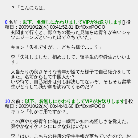
？「こんにちは」
8
名前：
以下、名無しにかわりましてVIPがお送りします
[] 投
稿日：2009/10/22(木) 00:41:52.81 ID:fiOxnPOOO
玄関まで行くと、顔立ちの整った見知らぬ青年が白いシャ
ツにジーンズといった出で立ちでいた。
キョン「失礼ですが、、どちら様で……？」
李「失礼しました。初めまして、留学生の李舜生といいま
す」
人当たりの良さそうな青年が慌てた様子で自己紹介をして
きた。名前からして中国人か？
いや待て、自己紹介は何も解決してないぞ、そもそも留学
生がどうして我が家を訪ねてくるのだ？
10
名前：
以下、名無しにかわりましてVIPがお送りします
[] 投
稿日：2009/10/22(木) 00:44:49.60 ID:fiOxnPOOO
キョン「何かご用ですか？」
この爽やか好青年に俺は一瞬言い知れぬ怪しさを覚えた。
爽やかなイケメンにロクな奴はいない
李「はい、こちらの住所の学生手帳が落ちていたので、お