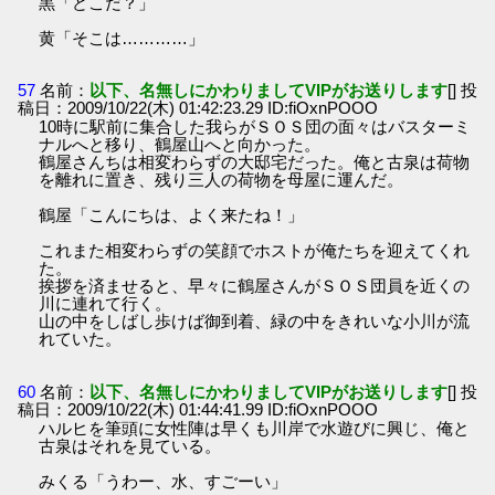
黒「どこだ？」
黄「そこは…………」
57
名前：
以下、名無しにかわりましてVIPがお送りします
[] 投
稿日：2009/10/22(木) 01:42:23.29 ID:fiOxnPOOO
10時に駅前に集合した我らがＳＯＳ団の面々はバスターミ
ナルへと移り、鶴屋山へと向かった。
鶴屋さんちは相変わらずの大邸宅だった。俺と古泉は荷物
を離れに置き、残り三人の荷物を母屋に運んだ。
鶴屋「こんにちは、よく来たね！」
これまた相変わらずの笑顔でホストが俺たちを迎えてくれ
た。
挨拶を済ませると、早々に鶴屋さんがＳＯＳ団員を近くの
川に連れて行く。
山の中をしばし歩けば御到着、緑の中をきれいな小川が流
れていた。
60
名前：
以下、名無しにかわりましてVIPがお送りします
[] 投
稿日：2009/10/22(木) 01:44:41.99 ID:fiOxnPOOO
ハルヒを筆頭に女性陣は早くも川岸で水遊びに興じ、俺と
古泉はそれを見ている。
みくる「うわー、水、すごーい」