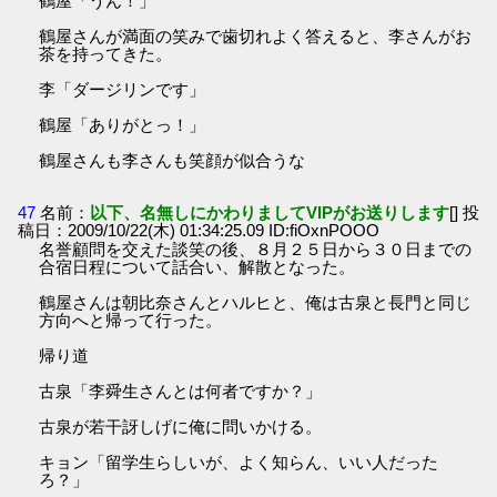
鶴屋「うん！」
鶴屋さんが満面の笑みで歯切れよく答えると、李さんがお
茶を持ってきた。
李「ダージリンです」
鶴屋「ありがとっ！」
鶴屋さんも李さんも笑顔が似合うな
47
名前：
以下、名無しにかわりましてVIPがお送りします
[] 投
稿日：2009/10/22(木) 01:34:25.09 ID:fiOxnPOOO
名誉顧問を交えた談笑の後、８月２５日から３０日までの
合宿日程について話合い、解散となった。
鶴屋さんは朝比奈さんとハルヒと、俺は古泉と長門と同じ
方向へと帰って行った。
帰り道
古泉「李舜生さんとは何者ですか？」
古泉が若干訝しげに俺に問いかける。
キョン「留学生らしいが、よく知らん、いい人だった
ろ？」