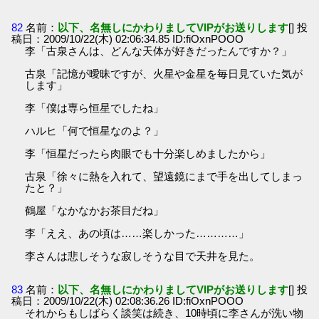
82
名前：
以下、名無しにかわりましてVIPがお送りします
[] 投
稿日：2009/10/22(木) 02:06:34.85 ID:fiOxnPOOO
李「古泉さんは、どんな天体が好きだったんですか？」
古泉「記憶が曖昧ですが、火星や金星を毎日見ていた気が
します」
李「僕は専ら恒星でしたね」
ハルヒ「何で恒星なのよ？」
李「恒星だったら肉眼でも十分楽しめましたから」
古泉「徐々に熱を入れて、望遠鏡にまで手を出してしまっ
たと？」
鶴屋「なかなかお茶目だね」
李「ええ、あの頃は……楽しかった…………」
李さんは悲しそうな寂しそうな目で天井を見た。
83
名前：
以下、名無しにかわりましてVIPがお送りします
[] 投
稿日：2009/10/22(木) 02:08:36.26 ID:fiOxnPOOO
それからもしばらく談笑は続き、10時頃に李さんが洗い物