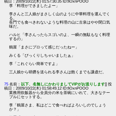
稿日：2009/10/22(木) 01:57:30.35 ID:fiOxnPOOO
李「料理ができましたよー」
李さんと三人娘がまさしく山のように中華料理を運んでく
る。
長門でも食べきれないような料理の山に古泉はやや閉口気
味だ。
ハルヒ「李さんったらスゴいのよ、一瞬の無駄もなく料理
するの」
鶴屋「まさにプロって感じだったねー」
みくる「びっくりしちゃいましたぁ」
李「これぐらい簡単ですよ」
三人娘から研鑽を送られる李さんは飽くまでも謙虚だ。
75
名前：
以下、名無しにかわりましてVIPがお送りします
[] 投
稿日：2009/10/22(木) 01:58:49.12 ID:fiOxnPOOO
業務用炊飯器から全員分の米を茶碗にいれて、大きなテー
ブルにセットする。
李「鶴屋さま、私はどこで食べればよろいしのでしょう
か？」