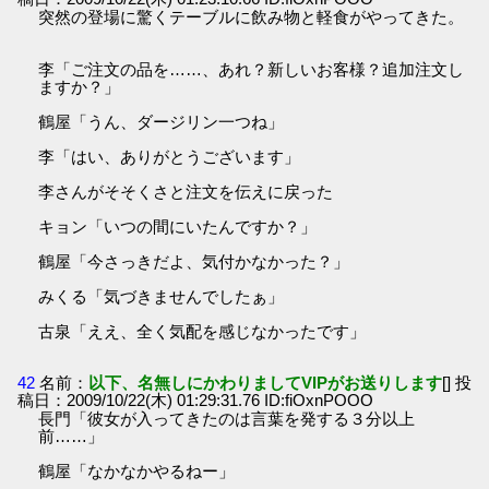
突然の登場に驚くテーブルに飲み物と軽食がやってきた。
李「ご注文の品を……、あれ？新しいお客様？追加注文し
ますか？」
鶴屋「うん、ダージリン一つね」
李「はい、ありがとうございます」
李さんがそそくさと注文を伝えに戻った
キョン「いつの間にいたんですか？」
鶴屋「今さっきだよ、気付かなかった？」
みくる「気づきませんでしたぁ」
古泉「ええ、全く気配を感じなかったです」
42
名前：
以下、名無しにかわりましてVIPがお送りします
[] 投
稿日：2009/10/22(木) 01:29:31.76 ID:fiOxnPOOO
長門「彼女が入ってきたのは言葉を発する３分以上
前……」
鶴屋「なかなかやるねー」