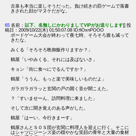
古泉も本当に楽しそうだった。負け続きの罰ゲームで落書
きされた顔がマヌケだがな。
65
名前：
以下、名無しにかわりましてVIPがお送りします
[] 投
稿日：2009/10/22(木) 01:50:07.08 ID:fiOxnPOOO
ボードゲーム大会が終わって夜七時、そろそろ腹も減って
きたな。
みくる「そろそろ晩御飯作りますか？」
鶴屋「いやみくる、それには及ばないさ」
キョン「街に食べにでるんですか？」
鶴屋「ううん、もっと楽で美味しいものだよ」
ガラガラガラッと玄関の戸の開く音が聞こえた。
？「すいませーん、訪問料理に来ました」
そして次に聞き覚えのある声がした。
鶴屋「はーい、今行きまーす」
鶴屋さんとＳＯＳ団が玄関に料理人を迎えに行く。そこに
はシャツにジーンズ姿の穏やかな笑顔の青年と大量の食材