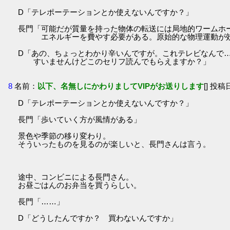
D「テレポーテーションとか使えないんですか？」
長門「可能だが質量を持った物体の転送には局地的ワームホ
エネルギーを費やす必要がある。原始的な物理運動が効
D「あの、ちょっとわかり辛いんですが。これテレビなんで
すいませんけどこのセリフ読んでもらえますか？」
8
名前：
以下、名無しにかわりましてVIPがお送りします
[] 投稿日
D「テレポーテーションとか使えないんですか？」
長門「歩いていく方が風情がある」
景色や季節の移り変わり。
そういったものを見るのが楽しいと、長門さんは言う。
途中、コンビニによる長門さん。
お昼ごはんのお弁当を買うらしい。
長門「……」
D「どうしたんですか？ 買わないんですか」