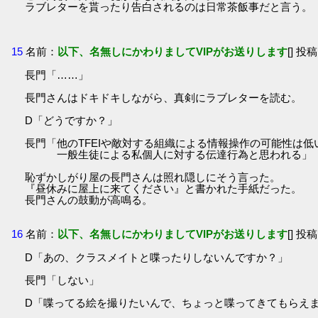
ラブレターを貰ったり告白されるのは日常茶飯事だと言う。
15
名前：
以下、名無しにかわりましてVIPがお送りします
[] 投稿
長門「……」
長門さんはドキドキしながら、真剣にラブレターを読む。
D「どうですか？」
長門「他のTFEIや敵対する組織による情報操作の可能性は低
一般生徒による私個人に対する伝達行為と思われる」
恥ずかしがり屋の長門さんは照れ隠しにそう言った。
『昼休みに屋上に来てください』と書かれた手紙だった。
長門さんの鼓動が高鳴る。
16
名前：
以下、名無しにかわりましてVIPがお送りします
[] 投稿
D「あの、クラスメイトと喋ったりしないんですか？」
長門「しない」
D「喋ってる絵を撮りたいんで、ちょっと喋ってきてもらえ