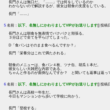
長門さんは無口だ。「……」では何をしているのか
わからないので解説するが、彼女は朝食の支度をしている。
長門「……」
5
名前：
以下、名無しにかわりましてVIPがお送りします
[] 投稿日
長門さんは朝食を無表情でパクパクと頬張る。
３分ほどで全てを平らげてしまった。
D「食パンはそのまま食べるんですか？」
長門「栄養分はこれで満たされる」
朝食のメニューは、食パン４枚、ツナ缶、胡瓜１本だ。
彼女らしい大雑把な内容である。
ちゃんと作るのが面倒なんですか？ と聞いても返事は返っ
6
名前：
以下、名無しにかわりましてVIPがお送りします
[] 投稿日
長門さんは高校一年生だ。
今日もマンションから歩いて学校に向かう。
長門「登校する」