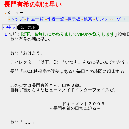
長門有希の朝は早い
メニュー
●
トップ
作品一覧
作者一覧
掲示板
検索
リンク
ゾロ
■
■
■
■
■
■
SS：
大
小
中
1
名前：
以下、名無しにかわりましてVIPがお送りします
[] 投稿日
長門有希の朝は早い。
長門「おはよう」
ディレクター（以下、D）「いつもこんなに早いんですか？
長門「±0.08秒程度の誤差はあるが毎日この時間に起床する」
この少女は長門有希さん、自称３歳。
自称宇宙からきたヒューマノイドインターフェイスだ。
ドキュメント２００９
～長門有希の日常に迫る～
長門「……」