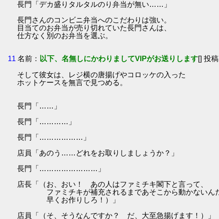
長門「デカ盛りタルタルのり弁当が無い……」
長門さんのコンビニ弁当へのこだわりは強い。
目当てのお弁当が売り切れていた長門さんは、
仕方なく別のお弁当を選ぶ。
11
名前：
以下、名無しにかわりましてVIPがお送りします
[] 投稿
そして彼女は、レジ横の唐揚げやコロッケの入った
ホットケースを無言で見つめる。
長門「……」
長門「…………」
長門「………………」
店員「あのう……どれをお取りしましょうか？」
長門「……………………」
店長「（お、おい！ あの人はファミチキ閣下と言って、
ファミチキが補充されるまであそこから動かないん
早くお作りしろ！）」
店員「（そ、そうなんですか？ だ、大至急揚げます！）」