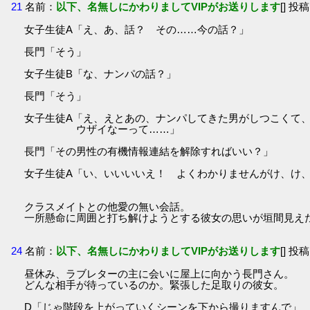
21
名前：
以下、名無しにかわりましてVIPがお送りします
[] 投稿
女子生徒A「え、あ、話？ その……今の話？」
長門「そう」
女子生徒B「な、ナンパの話？」
長門「そう」
女子生徒A「え、えとあの、ナンパしてきた男がしつこくて
ウザイなーって……」
長門「その男性の有機情報連結を解除すればいい？」
女子生徒A「い、いいいいえ！ よくわかりませんがけ、け
クラスメイトとの他愛の無い会話。
一所懸命に周囲と打ち解けようとする彼女の思いが垣間見え
24
名前：
以下、名無しにかわりましてVIPがお送りします
[] 投稿
昼休み、ラブレターの主に会いに屋上に向かう長門さん。
どんな相手が待っているのか。緊張した足取りの彼女。
D「じゃ階段を上がっていくシーンを下から撮りますんで」