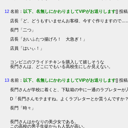
12
名前：
以下、名無しにかわりましてVIPがお送りします
[] 投稿
店長「ど、どうもすいませんお客様、今すぐ作りますので…
長門「二つ」
店長「おいふたつ揚げろ！ 大急ぎ！」
店員「はいぃ！」
コンビニのフライドチキンを購入して嬉しそうな
長門さんは、どこにでもいる高校生にしか見えない。
13
名前：
以下、名無しにかわりましてVIPがお送りします
[] 投稿
長門さんが学校に着くと、下駄箱の中に一通のラブレターが
D「長門さんモテますね。よくラブレターとか貰うんですか
長門「時々」
長門さんはかなりの美少女である。
この高校の男子生徒からも人気が高い。