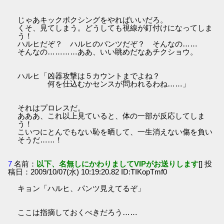
じゃあキックボクシングをやればいいだろ。
くそ、見てしまう。どうしても視線が釘付けになってしま
う！
ハルヒだぞ？ ハルヒのパンツだぞ？ そんなの……
そんなの…………ああ、いい眺めだなあチクショウ。
ハルヒ「凶器攻撃は５カウントまでよね？
何を仕込むかセンスが問われるわね……」
それはプロレスだ。
あああ、これ以上見ていると、体の一部が反応してしま
う！
こいつにとんでもない恥を晒して、一生消えない傷を負い
そうだ……！
7
名前：
以下、名無しにかわりましてVIPがお送りします
[] 投
稿日：2009/10/07(水) 10:19:20.82 ID:TIKopTmf0
キョン「ハルヒ、パンツ見えてるぞ」
ここは指摘しておくべきだろう……