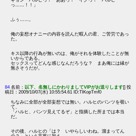
っ……！！」
ふぅ……。
俺の妄想オナニーの内容を読んだ暇人の君、ご苦労であっ
た。
キス以降の行為が無いのは、俺がそれを体験したことが無
いからである。
セックスってどんな感じなんだろうな？ まあ俺には縁が
無さそうだが。
84
名前：
以下、名無しにかわりましてVIPがお送りします
[] 投
稿日：2009/10/07(水) 10:55:54.61 ID:TIKopTmf0
ちなみに全部が全部妄想では無い。ハルヒのパンツを覗い
て、
「ハルヒ、パンツ見えてるぞ」と指摘した所までは本当
だ。
その後、ハルヒの「は？ いやらしいわね。溜まってん
の？」という言葉に加え、