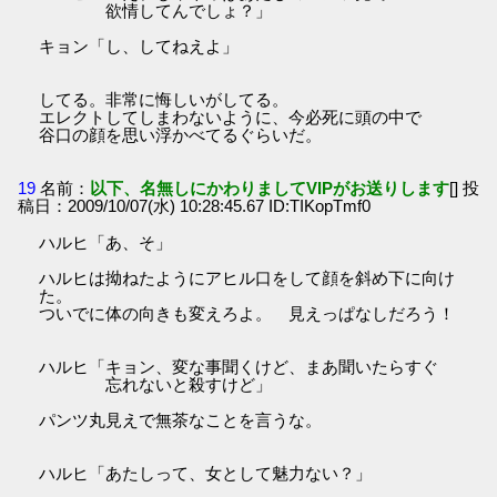
欲情してんでしょ？」
キョン「し、してねえよ」
してる。非常に悔しいがしてる。
エレクトしてしまわないように、今必死に頭の中で
谷口の顔を思い浮かべてるぐらいだ。
19
名前：
以下、名無しにかわりましてVIPがお送りします
[] 投
稿日：2009/10/07(水) 10:28:45.67 ID:TIKopTmf0
ハルヒ「あ、そ」
ハルヒは拗ねたようにアヒル口をして顔を斜め下に向け
た。
ついでに体の向きも変えろよ。 見えっぱなしだろう！
ハルヒ「キョン、変な事聞くけど、まあ聞いたらすぐ
忘れないと殺すけど」
パンツ丸見えで無茶なことを言うな。
ハルヒ「あたしって、女として魅力ない？」