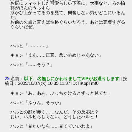
お尻にフィットした可愛らしい下着に、大事なところの輪
郭がほんのうっすら
浮かび上がってるのを見て、興奮しない男がどこにいるん
だ。
お前の欠点と言えば性格ぐらいだろう。あとは完璧すぎる
ぐらいだぜ。
ハルヒ「…………」
キョン「まあ……正直、悪い眺めじゃあない」
ハルヒ「……そう？」
29
名前：
以下、名無しにかわりましてVIPがお送りします
[] 投
稿日：2009/10/07(水) 10:35:11.97 ID:TIKopTmf0
キョン「あ、ああ。ぶっちゃけるとずっと見てた」
ハルヒ「ふうん。そっか」
ハルヒの顔が赤く……なんだ、その反応は？
おい、ハルヒらしくない。どうしたハルヒ！
ハルヒ「見たいなら……見てていいわよ」