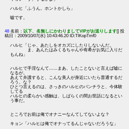
ハルヒ「ふうん。ホントかしら」
嘘です。
48
名前：
以下、名無しにかわりましてVIPがお送りします
[] 投
稿日：2009/10/07(水) 10:43:46.20 ID:TIKopTmf0
ハルヒ「じゃ、あたしをオカズにしたりしないんだ。
ま、あんたはみくるちゃんや有希がお気に入りだ
もんね」
ハルヒで手淫なんて……まあ、したことないと言えば嘘に
なるが。
あえて弁護すると、こんな美人が身近にいたら普通するだ
ろう。な？
ひとつ言えるのは、さっきのハルヒのパンチラと、今体験
してる
ハルヒの柔らかい感触は、しばらくの間お世話になるとい
う事だ。
ところでお前は俺でオナニーなんてしてないよな？
キョン「ハルヒは俺でオナってるんじゃないだろうな」