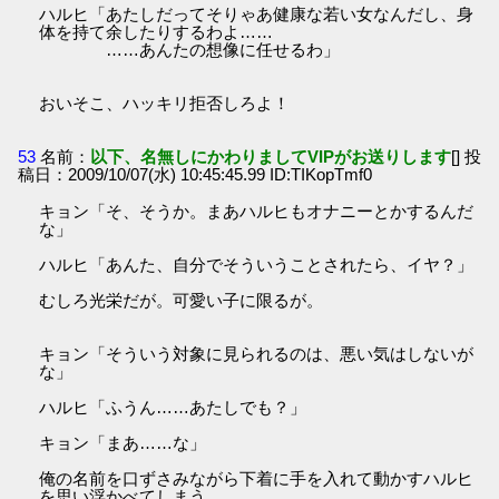
ハルヒ「あたしだってそりゃあ健康な若い女なんだし、身
体を持て余したりするわよ……
……あんたの想像に任せるわ」
おいそこ、ハッキリ拒否しろよ！
53
名前：
以下、名無しにかわりましてVIPがお送りします
[] 投
稿日：2009/10/07(水) 10:45:45.99 ID:TIKopTmf0
キョン「そ、そうか。まあハルヒもオナニーとかするんだ
な」
ハルヒ「あんた、自分でそういうことされたら、イヤ？」
むしろ光栄だが。可愛い子に限るが。
キョン「そういう対象に見られるのは、悪い気はしないが
な」
ハルヒ「ふうん……あたしでも？」
キョン「まあ……な」
俺の名前を口ずさみながら下着に手を入れて動かすハルヒ
を思い浮かべてしまう。