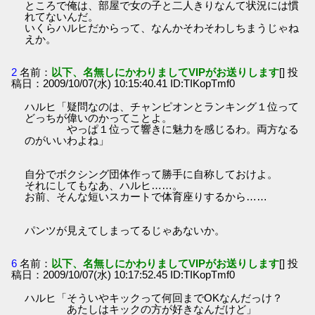
ところで俺は、部屋で女の子と二人きりなんて状況には慣
れてないんだ。
いくらハルヒだからって、なんかそわそわしちまうじゃね
えか。
2
名前：
以下、名無しにかわりましてVIPがお送りします
[] 投
稿日：2009/10/07(水) 10:15:40.41 ID:TIKopTmf0
ハルヒ「疑問なのは、チャンピオンとランキング１位って
どっちが偉いのかってことよ。
やっぱ１位って響きに魅力を感じるわ。両方なる
のがいいわよね」
自分でボクシング団体作って勝手に自称しておけよ。
それにしてもなあ、ハルヒ……。
お前、そんな短いスカートで体育座りするから……
パンツが見えてしまってるじゃあないか。
6
名前：
以下、名無しにかわりましてVIPがお送りします
[] 投
稿日：2009/10/07(水) 10:17:52.45 ID:TIKopTmf0
ハルヒ「そういやキックって何回までOKなんだっけ？
あたしはキックの方が好きなんだけど」