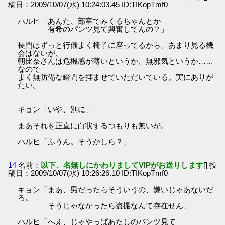
稿日：2009/10/07(水) 10:24:03.45 ID:TIKopTmf0
ハルヒ「あんた、部室でみくるちゃんとか
有希のパンツ見て興奮してんの？」
長門はずっと行儀よく椅子に座ってるから、あまり見る機
会はないが、
朝比奈さんは危機感が薄いというか、無邪気というか……
なので
よく無防備な瞬間を拝ませていただいている。実にありが
たい。
キョン「いや、別に」
まあそれを正直に白状するつもりも無いが。
ハルヒ「ふうん。そうかしら？」
14
名前：
以下、名無しにかわりましてVIPがお送りします
[] 投
稿日：2009/10/07(水) 10:26:26.10 ID:TIKopTmf0
キョン「まあ、男だったらそういうの、嫌いじゃあないだ
ろ。
そうじゃなかったら盗撮なんて存在せん」
ハルヒ「へえ、じゃやっぱあたしのパンツ見て