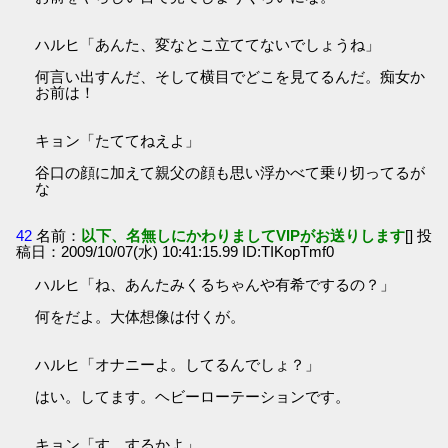
ハルヒ「あんた、変なとこ立ててないでしょうね」
何言い出すんだ、そして横目でどこを見てるんだ。痴女か
お前は！
キョン「たててねえよ」
谷口の顔に加えて親父の顔も思い浮かべて乗り切ってるが
な
42
名前：
以下、名無しにかわりましてVIPがお送りします
[] 投
稿日：2009/10/07(水) 10:41:15.99 ID:TIKopTmf0
ハルヒ「ね、あんたみくるちゃんや有希でするの？」
何をだよ。大体想像は付くが。
ハルヒ「オナニーよ。してるんでしょ？」
はい。してます。ヘビーローテーションです。
キョン「す、するかよ」