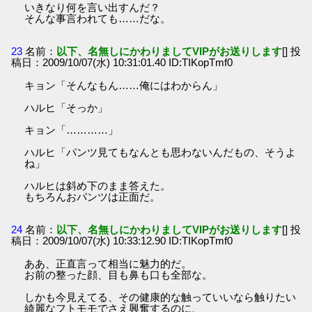
いきなり何を言い出すんだ？
そんな事言われても……だな。
23
名前：
以下、名無しにかわりましてVIPがお送りします
[] 投
稿日：2009/10/07(水) 10:31:01.40 ID:TIKopTmf0
キョン「そんなもん……俺にはわからん」
ハルヒ「そっか」
キョン「…………」
ハルヒ「パンツ見てもなんとも思わないんだもの、そうよ
ね」
ハルヒは斜め下のまま答えた。
もちろんおパンツは正面だ。
24
名前：
以下、名無しにかわりましてVIPがお送りします
[] 投
稿日：2009/10/07(水) 10:33:12.90 ID:TIKopTmf0
ああ、正直言って相当に魅力的だ。
お前の整った顔、目も鼻も口も全部な。
しかも今見えてる、その健康的な触っていいなら触りたい
綺麗なフトモモでさえ興奮するのに、