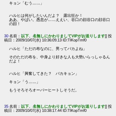
キョン「むう……」
ハルヒは何がしたいんだよ？ 露出狂か！
ああ、やばい。愚息が……ええい、谷口の顔谷口の顔谷口
の顔！
30
名前：
以下、名無しにかわりましてVIPがお送りします
[] 投
稿日：2009/10/07(水) 10:36:09.13 ID:TIKopTmf0
ハルヒ「ただの布なのに、男ってバカよね」
そのただの布を、中身より好きな人も大勢いらっしゃるん
だよ！
ハルヒ「興奮してきた？ バカキョン」
キョン「う……」
もうそろそろオーバーヒートしそうだ。
35
名前：
以下、名無しにかわりましてVIPがお送りします
[] 投
稿日：2009/10/07(水) 10:38:17.44 ID:TIKopTmf0