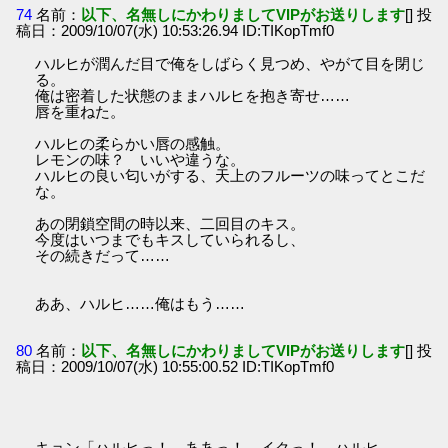
74
名前：
以下、名無しにかわりましてVIPがお送りします
[] 投
稿日：2009/10/07(水) 10:53:26.94 ID:TIKopTmf0
ハルヒが潤んだ目で俺をしばらく見つめ、やがて目を閉じ
る。
俺は密着した状態のままハルヒを抱き寄せ……
唇を重ねた。
ハルヒの柔らかい唇の感触。
レモンの味？ いいや違うな。
ハルヒの良い匂いがする、天上のフルーツの味ってとこだ
な。
あの閉鎖空間の時以来、二回目のキス。
今度はいつまでもキスしていられるし、
その続きだって……
ああ、ハルヒ……俺はもう……
80
名前：
以下、名無しにかわりましてVIPがお送りします
[] 投
稿日：2009/10/07(水) 10:55:00.52 ID:TIKopTmf0
キョン「ハルヒっ！ ああっ！ イクっ！ ハルヒ