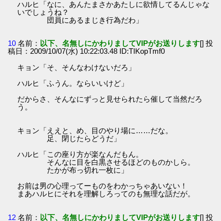
ハルヒ「なに、あんたまさかあたしに欲情してるんじゃな
いでしょうね？
団員にあるまじき行為だわ」
10
名前：
以下、名無しにかわりましてVIPがお送りします
[] 投
稿日：2009/10/07(水) 10:22:03.48 ID:TIKopTmf0
キョン「そ、そんなわけないだろ」
ハルヒ「ふうん。ならいいけど」
だからさ、そんなにずっと見せられたら催して当然だろ
う。
キョン「ええと、め、目のやり場に……だな。
足、閉じたらどうだ」
ハルヒ「この座り方が楽なんだもん。
そんなに目を白黒させるほどのものかしら。
たかが布っ切れ一枚に」
お前は男の心理ってーものをわかっちゃあいない！
まあハルヒにそれを理解しろってのも無理な話だが。
12
名前：
以下、名無しにかわりましてVIPがお送りします
[] 投