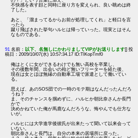
不快感を表す顔と同時に座り方を変えられ、良い眺めは終
了した。
あと、「溜まってるからお前が処理してくれ」と軽口を言
ったら
蹴り飛ばされた挙句ハルヒは帰っていった。現実とはそん
なものである。
91
名前：
以下、名無しにかわりましてVIPがお送りします
[] 投
稿日：2009/10/07(水) 10:57:34.17 ID:TIKopTmf0
俺はとくに女ができるわけでも無い高校を卒業し、
その後数年間、出会いの殆ど無いフリーターを経た後、
現在は女とほぼ無縁の自動車工場で派遣として働いてい
る。
思えば、あのSOS団での一時のモテ期はなんだったんだろ
うね？
ま、そのチャンスを掴めずに、ハルヒか朝比奈さんか長門
かで
決めかねていた俺が馬鹿なんだろうな。悔やんでも仕方な
いが。
ハルヒには大学進学後彼氏が出来たって聞いて以来会って
いない。
朝比奈さんと長門は、自分の本来の居場所に戻った。