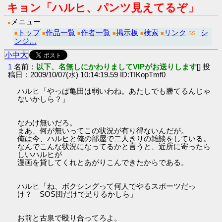
キョン「ハルヒ、パンツ見えてるぞ」
メニュー
●
トップ
作品一覧
作者一覧
掲示板
検索
リンク
シ
■
■
■
■
■
■
SS：
ンジ…
大
小
中
1
名前：
以下、名無しにかわりましてVIPがお送りします
[] 投
稿日：2009/10/07(水) 10:14:19.59 ID:TIKopTmf0
ハルヒ「やっぱ亀田は弱いわね。あたしでも勝てるんじゃ
ないかしら？」
なわけ無いだろ。
まあ、何が無いってこの状況が有り得ないんだが。
俺は今、ハルヒと俺の部屋で二人きりの雑談をしている。
なんでこんな状況になってるかと言うと、近所に寄ったら
しいハルヒが
漫画を貸してくれとあがりこんできたからである。
ハルヒ「ね、ボクシングって何人でやるスポーツだっ
け？ SOS団だけで足りるかしら」
お前と古泉で殴り合ってろよ。