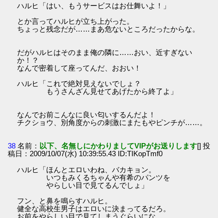
ハルヒ「はい、もうサービスはお仕舞いよ！」
とか言ってハルヒが立ち上がった。
ちょっと残念だが……まあ危ないところだったからな。
だがハルヒはそのまま俺の隣に……おい、近すぎない
か！？
なんで密着して座ってんだ、おおい！
ハルヒ「これで絶対見えないでしょ？
もうさんざん見せてあげたから終了よ」
なんでお前こんなに良い匂いするんだよ！
チクショウ、別角度からの刺激にまたもやピンチが……。
38
名前：
以下、名無しにかわりましてVIPがお送りします
[] 投
稿日：2009/10/07(水) 10:39:55.43 ID:TIKopTmf0
ハルヒ「ほんとエロいわね、バカキョン。
いつもみくるちゃんや有希のパンツを
やらしい目で見てるんでしょ」
フン、と鼻を鳴らすハルヒ。
健全な高校生男子はエロいに決まってるだろ。
お前をやらしい目で見てしまうぐらいにな。