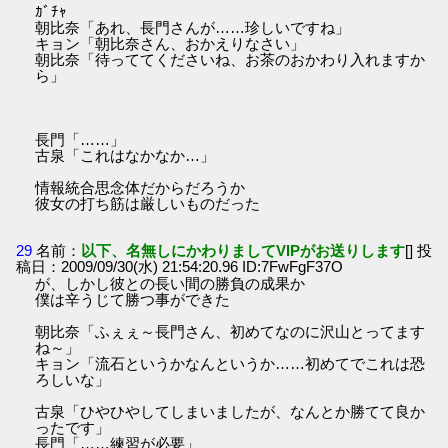
ｶﾞﾁｬ
朝比奈「あれ、長門さんが……珍しいですね」
キョン「朝比奈さん、おかえりなさい」
朝比奈「待っててくださいね、お茶のおかわり入れますか
ら」
長門「……」
古泉「これはなかなか…」
情報統合思念体だからだろうか
彼女の打ち筋は厳しいものだった
29
名前：
以下、名無しにかわりましてVIPがお送りします
[] 投
稿日：2009/09/30(水) 21:54:20.96 ID:7FwFgF37O
が、しかし彼との長い間の勝負の成果か
僕は辛うじて勝つ事ができた
朝比奈「ふぇぇ～長門さん、初めてなのに沢山とってます
ね～」
キョン「流石というかなんというか……初めてでこれは恐
ろしいな」
古泉「ひやひやしてしまいましたが、なんとか勝てて良か
ったです」
長門「……練習が必要」