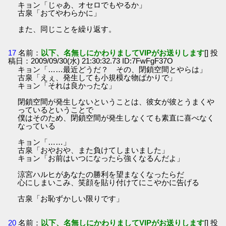
キョン「じゃあ、オセロでもやるか」
古泉「おてやわらかに」
また、同じことを繰り返す。
17
名前：
以下、名無しにかわりましてVIPがお送りします
[] 投
稿日：2009/09/30(水) 21:30:32.73 ID:7FwFgF37O
キョン「……最近どうだ？ その、閉鎖空間とやらは」
古泉「えぇ、発生しても小規模な物ばかりで」
キョン「それは良かったな」
閉鎖空間が発生しないということは、彼女が彼とうまくや
っているということで
僕はそのため、閉鎖空間が発生しなくても素直に喜べなく
なっている
キョン「……」
古泉「おやおや、また負けてしまいました」
キョン「お前はいつになったら強くなるんだよ」
涼宮ハルヒがあなたの勝利を望まなくなったらだ
心にしまいこみ、笑顔を貼り付けてにこやかに告げる
古泉「お恥ずかしい限りです」
20
名前：
以下、名無しにかわりましてVIPがお送りします
[] 投