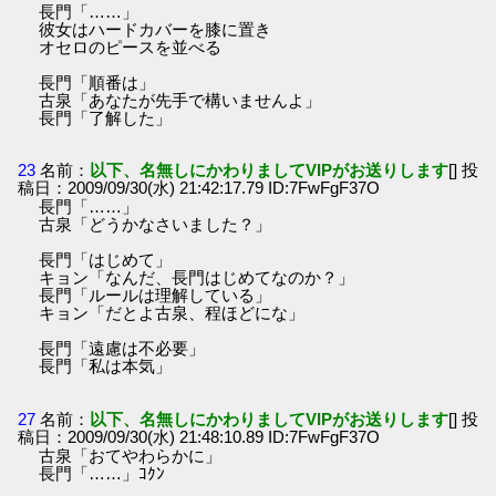
長門「……」
彼女はハードカバーを膝に置き
オセロのピースを並べる
長門「順番は」
古泉「あなたが先手で構いませんよ」
長門「了解した」
23
名前：
以下、名無しにかわりましてVIPがお送りします
[] 投
稿日：2009/09/30(水) 21:42:17.79 ID:7FwFgF37O
長門「……」
古泉「どうかなさいました？」
長門「はじめて」
キョン「なんだ、長門はじめてなのか？」
長門「ルールは理解している」
キョン「だとよ古泉、程ほどにな」
長門「遠慮は不必要」
長門「私は本気」
27
名前：
以下、名無しにかわりましてVIPがお送りします
[] 投
稿日：2009/09/30(水) 21:48:10.89 ID:7FwFgF37O
古泉「おてやわらかに」
長門「……」ｺｸﾝ