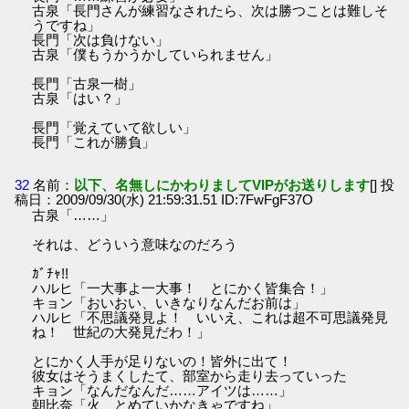
古泉「長門さんが練習なされたら、次は勝つことは難しそ
うですね」
長門「次は負けない」
古泉「僕もうかうかしていられません」
長門「古泉一樹」
古泉「はい？」
長門「覚えていて欲しい」
長門「これが勝負」
32
名前：
以下、名無しにかわりましてVIPがお送りします
[] 投
稿日：2009/09/30(水) 21:59:31.51 ID:7FwFgF37O
古泉「……」
それは、どういう意味なのだろう
ｶﾞﾁｬ!!
ハルヒ「一大事よ一大事！ とにかく皆集合！」
キョン「おいおい、いきなりなんだお前は」
ハルヒ「不思議発見よ！ いいえ、これは超不可思議発見
ね！ 世紀の大発見だわ！」
とにかく人手が足りないの！皆外に出て！
彼女はそうまくしたて、部室から走り去っていった
キョン「なんだなんだ……アイツは……」
朝比奈「火、とめていかなきゃですね」