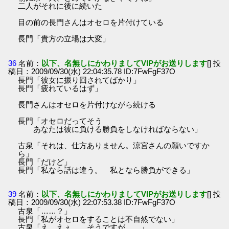
二人がそれに後に続いた
目の前の長門さんはオセロを片付けている
長門「貴方の立場は大変」
36
名前：
以下、名無しにかわりましてVIPがお送りします
[] 投
稿日：2009/09/30(水) 22:04:35.78 ID:7FwFgF37O
長門「彼女に振り回されてばかり」
長門「疲れているはず」
長門さんはオセロを片付けながら続ける
長門「オセロだってそう
あなたは彼に負ける勝負をしなければならない」
古泉「それは、仕方ありません。涼宮さんの願いですか
ら」
長門「だけど」
長門「私なら話は違う。 私となら勝負ができる」
39
名前：
以下、名無しにかわりましてVIPがお送りします
[] 投
稿日：2009/09/30(水) 22:07:53.38 ID:7FwFgF37O
古泉「……？」
長門「私がオセロをすることは不自然でない」
古泉「え、えぇ。 そうですが……」