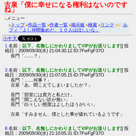
古泉「僕に幸せになる権利はないのです
ね」
メニュー
●
トップ
作品一覧
作者一覧
掲示板
検索
リンク
ル
■
■
■
■
■
■
SS：
フィ「よし仲間集めだ。１０人はほしいな」
大
小
中
1
名前：
以下、名無しにかわりましてVIPがお送りします
[] 投
稿日：2009/09/30(水) 21:04:30.12 ID:7FwFgF37O
長門「……？」
3
名前：
以下、名無しにかわりましてVIPがお送りします
[] 投
稿日：2009/09/30(水) 21:07:05.15 ID:7FwFgF37O
長門「……何事？」
古泉「あ、聞こえてしまいましたか？」
長門「部室には貴方と私だけ」
長門「聞こえない訳が無い」
長門「白々しい態度はよしたほうがいい」
古泉「すみません、僕とした事が疲れているようです」
8
名前：
以下、名無しにかわりましてVIPがお送りします
[] 投
稿日：2009/09/30(水) 21:10:05.31 ID:7FwFgF37O