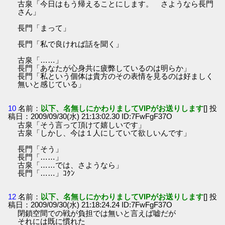
古泉「今日はもう帰えることにします。 さようなら長門
さん」
長門「まって」
長門「私で良ければ話を聞く」
古泉「……」
長門「あなたが心身共に疲弊しているのは明らか」
長門「私という個体は貴方のその表情を見るのは好ましく
無いと感じている」
10
名前：
以下、名無しにかわりましてVIPがお送りします
[] 投
稿日：2009/09/30(水) 21:13:02.30 ID:7FwFgF37O
古泉「そう言って頂けて嬉しいです」
古泉「しかし、今は１人にしていて欲しいんです」
長門「そう」
長門「……」
古泉「……では、さようなら」
長門「……」ｺｸﾝ
12
名前：
以下、名無しにかわりましてVIPがお送りします
[] 投
稿日：2009/09/30(水) 21:18:24.24 ID:7FwFgF37O
閉鎖空間での戦が負担では無いと言えば嘘だが
それには既に慣れた