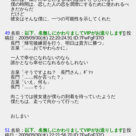
僕の時間は、恋した人の恋を潤滑にするために使われるべ
きだからだ
だけど
彼女はそんな僕に、一つの可能性を示してくれた
49
名前：
以下、名無しにかわりましてVIPがお送りします
[] 投
稿日：2009/09/30(水) 22:20:24.91 ID:7FwFgF37O
長門「帰宅後練習を行う、明日は貴方に勝つ」
古泉「……おてやわらかに」
一人で幸せになれないのなら
誰かとなら幸せになれるかもしれない
古泉「そうですよね？ 長門さん」ﾎﾞｿｯ
長門「……何か言った？」
古泉「いえ、何も」
長門「……そう」
向こうでは彼女達が僕らの到着を待っていたようだ
僕たちは、走って向かって行った
おしまい
51
名前：
以下、名無しにかわりましてVIPがお送りします
[] 投
稿日：2009/09/30(水) 22:21:56.70 ID:7FwFgF37O