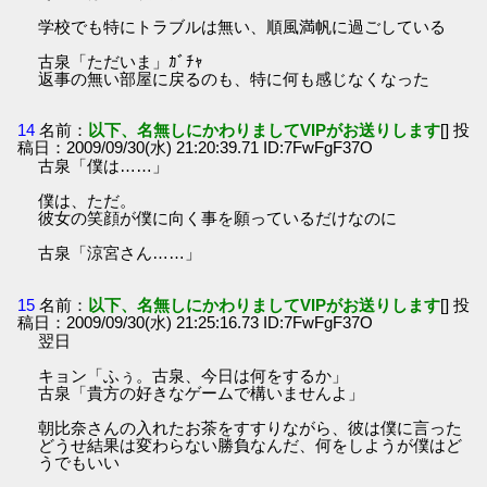
学校でも特にトラブルは無い、順風満帆に過ごしている
古泉「ただいま」ｶﾞﾁｬ
返事の無い部屋に戻るのも、特に何も感じなくなった
14
名前：
以下、名無しにかわりましてVIPがお送りします
[] 投
稿日：2009/09/30(水) 21:20:39.71 ID:7FwFgF37O
古泉「僕は……」
僕は、ただ。
彼女の笑顔が僕に向く事を願っているだけなのに
古泉「涼宮さん……」
15
名前：
以下、名無しにかわりましてVIPがお送りします
[] 投
稿日：2009/09/30(水) 21:25:16.73 ID:7FwFgF37O
翌日
キョン「ふぅ。古泉、今日は何をするか」
古泉「貴方の好きなゲームで構いませんよ」
朝比奈さんの入れたお茶をすすりながら、彼は僕に言った
どうせ結果は変わらない勝負なんだ、何をしようが僕はど
うでもいい