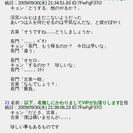
稿日：2009/09/30(水) 21:34:51.83 ID:7FwFgF37O
キョン「どうする、他のやるか？」
涼宮ハルヒはまだこないようだった
あいつは人を待たせるのは平気なんだな、と彼がぼやく
古泉「そうですね……どうしましょうか」
長門「……」ﾊﾟﾀﾝ
キョン「長門、もう帰るのか？ 今日は早いな」
長門「違う」
長門「オセロ」
キョン「するのか？ 珍しいな」
長門「……」ｺｸﾝ
長門「古泉一樹」
古泉「なんでしょう？」
長門「勝負」
21
名前：
以下、名無しにかわりましてVIPがお送りします
[] 投
稿日：2009/09/30(水) 21:38:06.23 ID:7FwFgF37O
キョン「だとさ、古泉」
古泉「僕は構いませんが……」
珍しい事もあるものです