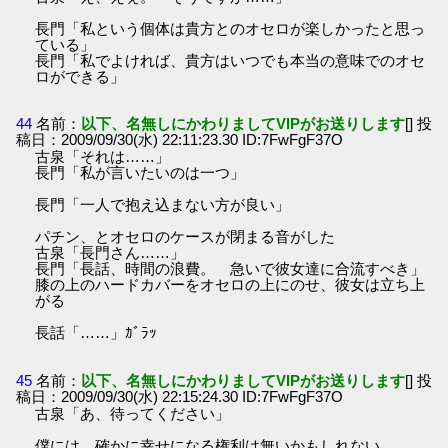
長門「私という個体は貴方とのオセロが楽しかったと思っ
ている」
長門「私でよければ、貴方はいつでも本当の意味でのオセ
ロができる」
44
名前：
以下、名無しにかわりましてVIPがお送りします
[] 投
稿日：2009/09/30(水) 22:11:23.30 ID:7FwFgF37O
古泉「それは……」
長門「私が言いたいのは一つ」
長門「一人で抱え込まない方が良い」
パチン、とオセロのケースが閉まる音がした
古泉「長門さん……」
長門「長話、時間の浪費。 急いで彼女達に合流すべき」
膝の上のハードカバーをオセロの上にのせ、彼女は立ち上
がる
長話「……」ｶﾞﾗｯ
45
名前：
以下、名無しにかわりましてVIPがお送りします
[] 投
稿日：2009/09/30(水) 22:15:24.30 ID:7FwFgF37O
古泉「あ、待ってください」
僕には、確かに幸せになる権利は無いかもしれない