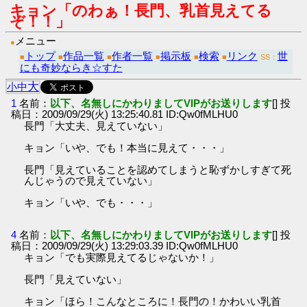
キョン「のわぁ！長門、乳首見えてる
ぞ！！」
メニュー
●
トップ
作品一覧
作者一覧
掲示板
検索
リンク
世
■
■
■
■
■
■
SS：
にも奇妙ならき☆すた
大
小
中
1
名前：
以下、名無しにかわりましてVIPがお送りします
[] 投
稿日：2009/09/29(火) 13:25:40.81 ID:Qw0fMLHU0
長門「大丈夫、見えていない」
キョン「いや、でも！本当に見えて・・・」
長門「見えていることを認めてしまうと恥ずかしすぎて死
んじゃうので見えていない」
キョン「いや、でも・・・」
4
名前：
以下、名無しにかわりましてVIPがお送りします
[] 投
稿日：2009/09/29(火) 13:29:03.39 ID:Qw0fMLHU0
キョン「でも実際見えてるじゃないか！」
長門「見えていない」
キョン「ほら！こんなところに！長門の！かわいい乳首