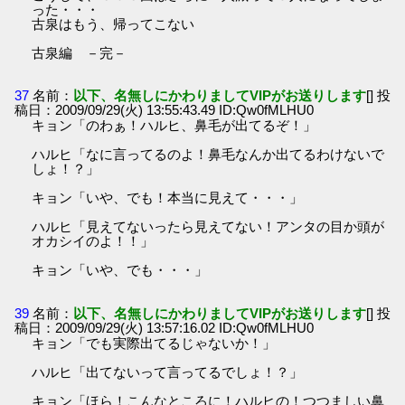
った・・・
古泉はもう、帰ってこない
古泉編 －完－
37
名前：
以下、名無しにかわりましてVIPがお送りします
[] 投
稿日：2009/09/29(火) 13:55:43.49 ID:Qw0fMLHU0
キョン「のわぁ！ハルヒ、鼻毛が出てるぞ！」
ハルヒ「なに言ってるのよ！鼻毛なんか出てるわけないで
しょ！？」
キョン「いや、でも！本当に見えて・・・」
ハルヒ「見えてないったら見えてない！アンタの目か頭が
オカシイのよ！！」
キョン「いや、でも・・・」
39
名前：
以下、名無しにかわりましてVIPがお送りします
[] 投
稿日：2009/09/29(火) 13:57:16.02 ID:Qw0fMLHU0
キョン「でも実際出てるじゃないか！」
ハルヒ「出てないって言ってるでしょ！？」
キョン「ほら！こんなところに！ハルヒの！つつましい鼻