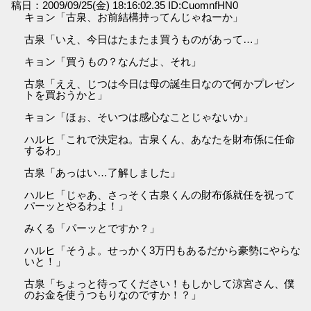
稿日：2009/09/25(金) 18:16:02.35 ID:CuomnfHN0
キョン「古泉、お前結構持ってんじゃねーか」
古泉「いえ、今日はたまたま買うものがあって…」
キョン「買うもの？なんだよ、それ」
古泉「ええ、じつは今日は母の誕生日なので何かプレゼン
トを買おうかと」
キョン「ほぉ、そいつは感心なことじゃないか」
ハルヒ「これで決定ね。古泉くん、あなたを財布係に任命
するわ」
古泉「あっはい…了解しました」
ハルヒ「じゃあ、さっそく古泉くんの財布係就任を祝って
パーッとやるわよ！」
みくる「パーッとですか？」
ハルヒ「そうよ。せっかく3万円もあるだから豪勢にやらな
いと！」
古泉「ちょっと待ってください！もしかして涼宮さん、僕
のお金を使うつもりなのですか！？」