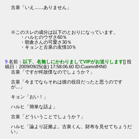
古泉「いえ……ありません」
※このスレの成分は以下のとおりになっています。
・ハルヒのウザさ60％
・朝倉さんの可愛さ30％
・キョンと古泉の友情10％
9
名前：
以下、名無しにかわりましてVIPがお送りします
[] 投
稿日：2009/09/25(金) 17:58:06.60 ID:CuomnfHN0
古泉「ですが何故僕なのでしょうか？」
古泉「今までならそれは彼の役目だったと思うのです
が…」
キョン「おい！」
ハルヒ「簡単な話よ」
古泉「どういうことでしょうか？」
ハルヒ「論より証拠よ。古泉くん、財布を見せてちょうだ
い」