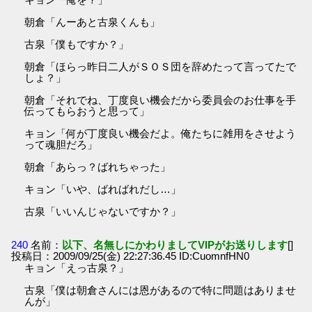
朝倉「んーあと古泉くんも」
古泉「僕もですか？」
朝倉「ほらっ昨日二人がＳＯＳ団を辞めたって言ってたで
しょ？」
朝倉「それでね、丁度良い機会だから委員会のお仕事を手
伝ってもらおうと思って」
キョン「何が丁度良い機会だよ。俺たちに雑用をさせよう
って魂胆だろ」
朝倉「あらっ？ばれちゃった」
キョン「いや、ばればれだし…」
古泉「いいんじゃないですか？」
240
名前：
以下、名無しにかわりましてVIPがお送りします
[]
投稿日：2009/09/25(金) 22:27:36.45 ID:CuomnfHN0
キョン「えっ古泉？」
古泉「僕は朝倉さんには恩があるので特に問題はありませ
んが」