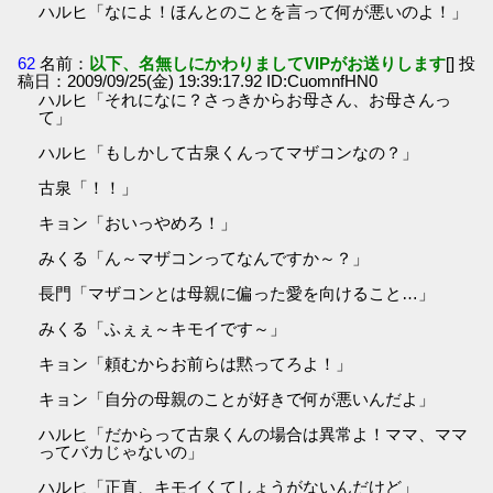
ハルヒ「なによ！ほんとのことを言って何が悪いのよ！」
62
名前：
以下、名無しにかわりましてVIPがお送りします
[] 投
稿日：2009/09/25(金) 19:39:17.92 ID:CuomnfHN0
ハルヒ「それになに？さっきからお母さん、お母さんっ
て」
ハルヒ「もしかして古泉くんってマザコンなの？」
古泉「！！」
キョン「おいっやめろ！」
みくる「ん～マザコンってなんですか～？」
長門「マザコンとは母親に偏った愛を向けること…」
みくる「ふぇぇ～キモイです～」
キョン「頼むからお前らは黙ってろよ！」
キョン「自分の母親のことが好きで何が悪いんだよ」
ハルヒ「だからって古泉くんの場合は異常よ！ママ、ママ
ってバカじゃないの」
ハルヒ「正直、キモイくてしょうがないんだけど」