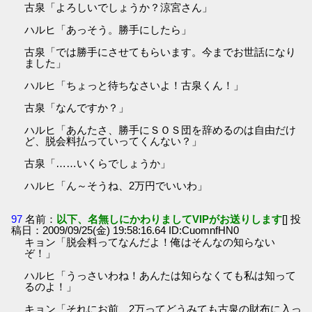
古泉「よろしいでしょうか？涼宮さん」
ハルヒ「あっそう。勝手にしたら」
古泉「では勝手にさせてもらいます。今までお世話になり
ました」
ハルヒ「ちょっと待ちなさいよ！古泉くん！」
古泉「なんですか？」
ハルヒ「あんたさ、勝手にＳＯＳ団を辞めるのは自由だけ
ど、脱会料払っていってくんない？」
古泉「……いくらでしょうか」
ハルヒ「ん～そうね、2万円でいいわ」
97
名前：
以下、名無しにかわりましてVIPがお送りします
[] 投
稿日：2009/09/25(金) 19:58:16.64 ID:CuomnfHN0
キョン「脱会料ってなんだよ！俺はそんなの知らない
ぞ！」
ハルヒ「うっさいわね！あんたは知らなくても私は知って
るのよ！」
キョン「それにお前、2万ってどうみても古泉の財布に入っ