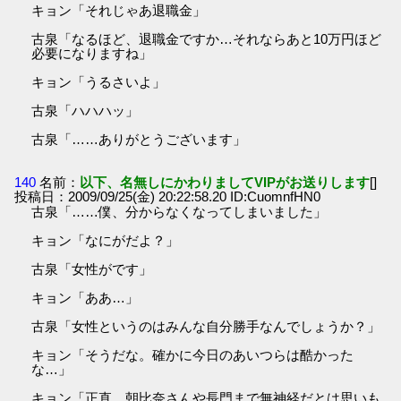
キョン「それじゃあ退職金」
古泉「なるほど、退職金ですか…それならあと10万円ほど
必要になりますね」
キョン「うるさいよ」
古泉「ハハハッ」
古泉「……ありがとうございます」
140
名前：
以下、名無しにかわりましてVIPがお送りします
[]
投稿日：2009/09/25(金) 20:22:58.20 ID:CuomnfHN0
古泉「……僕、分からなくなってしまいました」
キョン「なにがだよ？」
古泉「女性がです」
キョン「ああ…」
古泉「女性というのはみんな自分勝手なんでしょうか？」
キョン「そうだな。確かに今日のあいつらは酷かった
な…」
キョン「正直、朝比奈さんや長門まで無神経だとは思いも