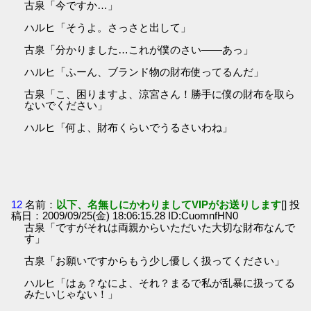
古泉「今ですか…」
ハルヒ「そうよ。さっさと出して」
古泉「分かりました…これが僕のさい――あっ」
ハルヒ「ふーん、ブランド物の財布使ってるんだ」
古泉「こ、困りますよ、涼宮さん！勝手に僕の財布を取ら
ないでください」
ハルヒ「何よ、財布くらいでうるさいわね」
12
名前：
以下、名無しにかわりましてVIPがお送りします
[] 投
稿日：2009/09/25(金) 18:06:15.28 ID:CuomnfHN0
古泉「ですがそれは両親からいただいた大切な財布なんで
す」
古泉「お願いですからもう少し優しく扱ってください」
ハルヒ「はぁ？なによ、それ？まるで私が乱暴に扱ってる
みたいじゃない！」