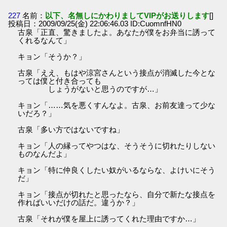
227
名前：
以下、名無しにかわりましてVIPがお送りします
[]
投稿日：2009/09/25(金) 22:06:46.03 ID:CuomnfHN0
古泉「正直、驚きましたよ。あなたが僕をお弁当に誘って
くれるなんて」
キョン「そうか？」
古泉「ええ、もはや涼宮さんという接点が消滅した今とな
っては僕と付き合っても
しょうがないと思うのですが…」
キョン「……気を悪くすんなよ。古泉、お前友達って少な
いだろ？」
古泉「多い方ではないですね」
キョン「人の縁ってやつはな、そうそうに切れたりしない
ものなんだよ」
キョン「特に仲良くしたい奴がいるならな、よけいにそう
だ」
キョン「接点が切れたと思ったなら、自分で新たな接点を
作ればいいだけの話だ。違うか？」
古泉「それが僕を屋上に誘ってくれた理由ですか…」