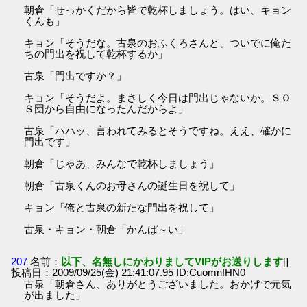
朝倉「せっかくだから皆で乾杯しましょう。はい、キョン
くんも」
キョン「そうだな。古泉のおふくろさんと、ついでに俺た
ちの門出を祝して乾杯するか」
古泉「門出ですか？」
キョン「そうだよ。まさしく今日は門出じゃないか。ＳＯ
Ｓ団から自由になったんだからよ」
古泉「ハハッ、言われてみるとそうですね。ええ、確かに
門出です」
朝倉「じゃあ、みんなで乾杯しましょう」
朝倉「古泉くんのお母さんの誕生日を祝して」
キョン「俺と古泉の新たな門出を祝して」
古泉・キョン・朝倉「かんぱ～い」
207
名前：
以下、名無しにかわりましてVIPがお送りします
[]
投稿日：2009/09/25(金) 21:41:07.95 ID:CuomnfHN0
古泉「朝倉さん、ありがとうございました。おかげで元気
が出ました」