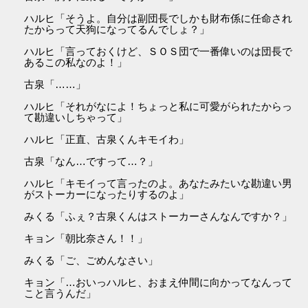
ハルヒ「そうよ。自分は副団長でしかも財布係に任命され
たからって天狗になってるんでしょ？」
ハルヒ「言っておくけど、ＳＯＳ団で一番偉いのは団長で
あるこの私なのよ！」
古泉「……」
ハルヒ「それがなによ！ちょっと私に可愛がられたからっ
て勘違いしちゃって」
ハルヒ「正直、古泉くんキモイわ」
古泉「なん…ですって…？」
ハルヒ「キモイって言ったのよ。あなたみたいな勘違い男
がストーカーになったりするのよ」
みくる「ふぇ？古泉くんはストーカーさんなんですか？」
キョン「朝比奈さん！！」
みくる「ご、ごめんなさい」
キョン「…おいっハルヒ、おまえ仲間に向かってなんって
こと言うんだ」