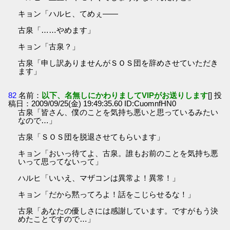
キョン「ハルヒ、てめぇ――
古泉「……やめます」
キョン「古泉？」
古泉「申し訳ありませんがＳＯＳ団を辞めさせていただき
ます」
82
名前：
以下、名無しにかわりましてVIPがお送りします
[] 投
稿日：2009/09/25(金) 19:49:35.60 ID:CuomnfHN0
古泉「皆さん、僕のことを気持ち悪いと思っているみたい
なので…」
古泉「ＳＯＳ団を脱退させてもらいます」
キョン「おいっ待てよ、古泉。誰もお前のことを気持ち悪
いって思ってないって」
ハルヒ「いいえ、マザコンは異常よ！異常！」
キョン「だから黙ってろよ！話をこじらせるな！」
古泉「あなたの優しさには感謝しています。ですがもう決
めたことですので…」