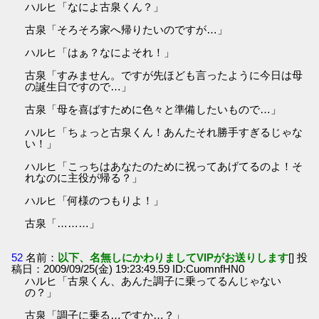
ハルヒ「なによ古泉くん？」
古泉「そろそろ家へ帰りたいのですが…」
ハルヒ「はぁ？なによそれ！」
古泉「すみません。ですが先ほども言ったように今日は母
の誕生日ですので…」
古泉「母を喜ばすために色々と準備したいもので…」
ハルヒ「ちょっと古泉くん！あんたそれ勝手すぎるじゃな
い！」
ハルヒ「こっちはあなたのために祝ってあげてるのよ！そ
れなのに主役が帰る？」
ハルヒ「何様のつもりよ！」
古泉「………」
52
名前：
以下、名無しにかわりましてVIPがお送りします
[] 投
稿日：2009/09/25(金) 19:23:49.59 ID:CuomnfHN0
ハルヒ「古泉くん、あんた調子に乗ってるんじゃない
の？」
古泉「調子に乗る…ですか…？」