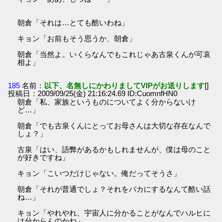
朝倉「それは…とても酷いわね」
キョン「お前もそう思うか、朝倉」
朝倉「当然よ。いくらなんでもこれじゃあ古泉くんが可哀
相よ」
185
名前：
以下、名無しにかわりましてVIPがお送りします
[]
投稿日：2009/09/25(金) 21:16:24.69 ID:CuomnfHN0
朝倉「私、家族というものについてよく分からないけ
ど…」
朝倉「でも古泉くんにとってお母さんは大切な存在なんで
しょ？」
古泉「はい、語弊があるかもしれませんが、僕は母のこと
が好きですね」
キョン「こいつだけじゃない。俺だってそうさ」
朝倉「それが普通でしょ？それをバカにするなんて酷い話
ね…」
キョン「やれやれ、宇宙人に分かることがなんでハルヒに
は分からんのかね」