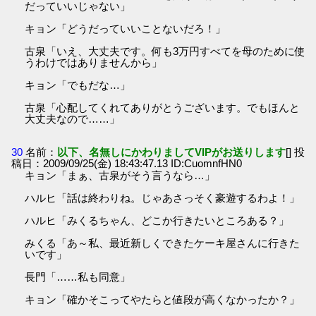
だっていいじゃない」
キョン「どうだっていいことないだろ！」
古泉「いえ、大丈夫です。何も3万円すべてを母のために使
うわけではありませんから」
キョン「でもだな…」
古泉「心配してくれてありがとうございます。でもほんと
大丈夫なので……」
30
名前：
以下、名無しにかわりましてVIPがお送りします
[] 投
稿日：2009/09/25(金) 18:43:47.13 ID:CuomnfHN0
キョン「まぁ、古泉がそう言うなら…」
ハルヒ「話は終わりね。じゃあさっそく豪遊するわよ！」
ハルヒ「みくるちゃん、どこか行きたいところある？」
みくる「あ～私、最近新しくできたケーキ屋さんに行きた
いです」
長門「……私も同意」
キョン「確かそこってやたらと値段が高くなかったか？」