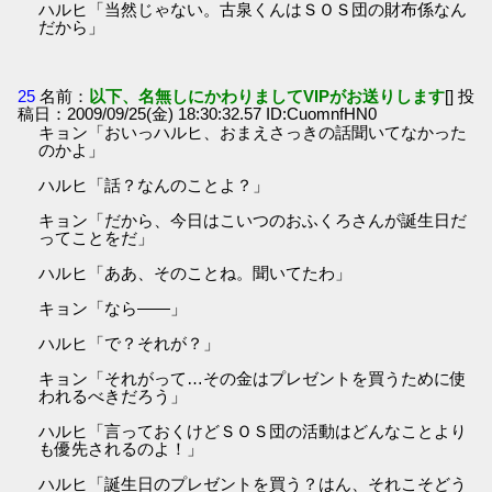
ハルヒ「当然じゃない。古泉くんはＳＯＳ団の財布係なん
だから」
25
名前：
以下、名無しにかわりましてVIPがお送りします
[] 投
稿日：2009/09/25(金) 18:30:32.57 ID:CuomnfHN0
キョン「おいっハルヒ、おまえさっきの話聞いてなかった
のかよ」
ハルヒ「話？なんのことよ？」
キョン「だから、今日はこいつのおふくろさんが誕生日だ
ってことをだ」
ハルヒ「ああ、そのことね。聞いてたわ」
キョン「なら――」
ハルヒ「で？それが？」
キョン「それがって…その金はプレゼントを買うために使
われるべきだろう」
ハルヒ「言っておくけどＳＯＳ団の活動はどんなことより
も優先されるのよ！」
ハルヒ「誕生日のプレゼントを買う？はん、それこそどう