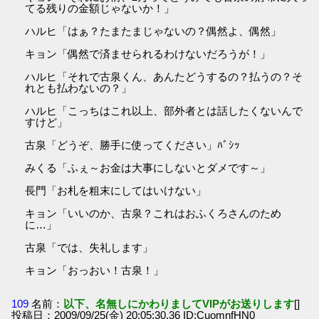
てる残りの金額じゃないか！」
ハルヒ「はぁ？たまたまじゃないの？偶然よ、偶然」
キョン「偶然で済ませられるわけないだろうが！」
ハルヒ「それで古泉くん、あんたどうするの？払うの？そ
れとも払わないの？」
ハルヒ「こっちはこれ以上、部外者とは話したくないんで
すけど」
古泉「どうぞ、勝手に使ってください」ﾊﾞｼｯ
みくる「ふぇ～お金は大事にしないとダメです～」
長門「お札を粗末にしてはいけない」
キョン「いいのか、古泉？これはおふくろさんのため
に…」
古泉「では、失礼します」
キョン「おっおい！古泉！」
109
名前：
以下、名無しにかわりましてVIPがお送りします
[]
投稿日：2009/09/25(金) 20:05:30.36 ID:CuomnfHN0