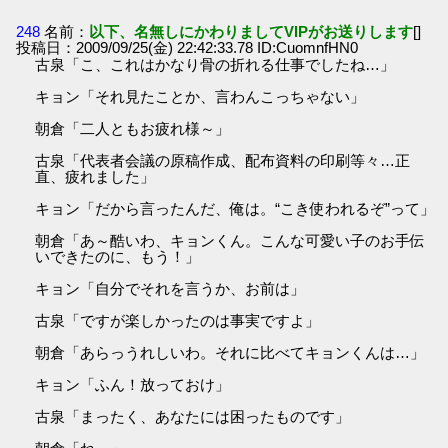
248
名前：
以下、名無しにかわりましてVIPがお送りします
[]
投稿日：2009/09/25(金) 22:42:33.78 ID:CuomnfHN0
古泉「こ、これはかなり骨の折れる仕事でしたね…」
キョン「それ見たことか、言わんこっちゃない」
朝倉「二人ともお疲れ様～」
古泉「代表者会議の原稿作成、配布資料の印刷等々…正
直、疲れました」
キョン「だから言ったんだ、俺は。“こき使われるぞ”って」
朝倉「あ～酷いわ、キョンくん。こんな可愛い子のお手伝
いできたのに、もう！」
キョン「自分でそれを言うか、お前は」
古泉「ですが楽しかったのは事実ですよ」
朝倉「あらっうれしいわ。それに比べてキョンくんは…」
キョン「ふん！放っておけ」
古泉「まったく、あなたには困ったものです」