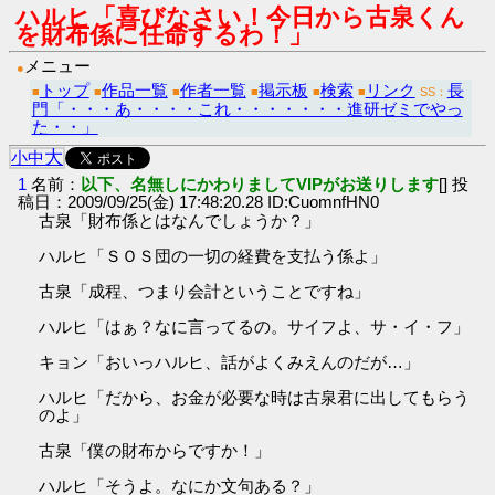
ハルヒ「喜びなさい！今日から古泉くん
を財布係に任命するわ！」
メニュー
●
トップ
作品一覧
作者一覧
掲示板
検索
リンク
長
■
■
■
■
■
■
SS：
門「・・・あ・・・・これ・・・・・・・進研ゼミでやっ
た・・」
大
小
中
1
名前：
以下、名無しにかわりましてVIPがお送りします
[] 投
稿日：2009/09/25(金) 17:48:20.28 ID:CuomnfHN0
古泉「財布係とはなんでしょうか？」
ハルヒ「ＳＯＳ団の一切の経費を支払う係よ」
古泉「成程、つまり会計ということですね」
ハルヒ「はぁ？なに言ってるの。サイフよ、サ・イ・フ」
キョン「おいっハルヒ、話がよくみえんのだが…」
ハルヒ「だから、お金が必要な時は古泉君に出してもらう
のよ」
古泉「僕の財布からですか！」
ハルヒ「そうよ。なにか文句ある？」