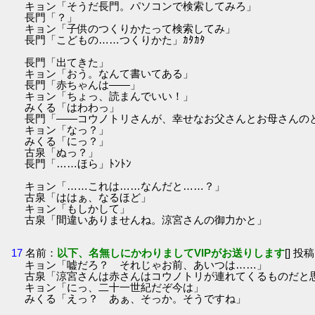
キョン「そうだ長門。パソコンで検索してみろ」
長門「？」
キョン「子供のつくりかたって検索してみ」
長門「こどもの……つくりかた」ｶﾀｶﾀ
長門「出てきた」
キョン「おう。なんて書いてある」
長門「赤ちゃんは――」
キョン「ちょっ、読まんでいい！」
みくる「はわわっ」
長門「――コウノトリさんが、幸せなお父さんとお母さんの
キョン「なっ？」
みくる「にっ？」
古泉「ぬっ？」
長門「……ほら」ﾄﾝﾄﾝ
キョン「……これは……なんだと……？」
古泉「ははぁ、なるほど」
キョン「もしかして」
古泉「間違いありませんね。涼宮さんの御力かと」
17
名前：
以下、名無しにかわりましてVIPがお送りします
[] 投稿
キョン「嘘だろ？ それじゃお前、あいつは……」
古泉「涼宮さんは赤さんはコウノトリが連れてくるものだと
キョン「にっ、二十一世紀だぞ今は」
みくる「えっ？ あぁ、そっか。そうですね」