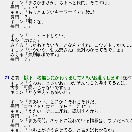
キョン「まさかまさか。ちょっと長門、そこのけ」
長門「…」ｽｯ
キョン「もっとエグいキーワードで」ｶﾀｶﾀ
長門「？」
キョン「覗くな」
長門「…」
キョン「……ヒットしない」
古泉「ははぁ」
みくる「じゃあそういうことなんですね。コウノトリかぁ…
キョン「いやいや、朝比奈さんは絶対わかってるでしょ」
みくる「禁則事項です♪」
長門「？」
21
名前：
以下、名無しにかわりましてVIPがお送りします
[] 投稿
キョン「うわぁ、まさかあいつがそんなこと考えてるとは」
古泉「可愛いじゃないですか」
キョン「どう考えても怖いわ」
キョン「まあいい。とにかくそれはそれだ」
長門「コウノトリはどこから？」ｸﾞｨｸﾞｨ
キョン「ええい、そこに座れ。説明するから」
長門「…」ｽｯ
キョン「まあ長門。ネットに流れている情報は、ウソだって
長門「…」
キョン「ハルヒがそうさせてる、と言えばわかるか」