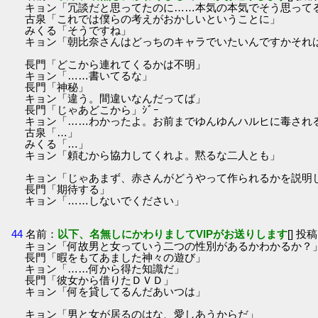
キョン「冗談だと思ってたのに……本気の本気でそう思って
古泉「これでは僕らの考えがおかしいということに」
みくる「そうですね」
キョン「朝比奈さんはどっちのキャラでいたいんですかそれ
長門「どこから連れてくるかは不明」
キョン「……書いてるな」
長門「神秘」
キョン「違う。間違いなんだってば」
長門「じゃあどこから」ｼﾞｰ
キョン「……わかったよ。お前までゆんゆんハルヒに毒され
古泉「…」
みくる「…」
キョン「頼むから協力してくれよ。黙るな二人とも」
キョン「じゃあまず、赤さんがどうやって作られるかを説明
長門「期待する」
キョン「……しないでください」
44
名前：
以下、名無しにかわりましてVIPがお送りします
[] 投稿
キョン「何故男と女っていう二つの性別があるかわかるか？
長門「暇をもてあました神々の遊び」
キョン「……何から得た知識だ」
長門「彼女から借りたＤＶＤ」
キョン「何を貸してるんだあいつは」
キョン「男と女が居るのはな、愛しあうからだ」