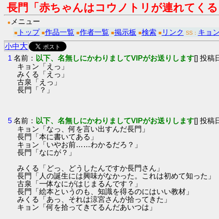
長門「赤ちゃんはコウノトリが連れてくる
メニュー
●
トップ
作品一覧
作者一覧
掲示板
検索
リンク
キョ
■
■
■
■
■
■
SS：
大
小
中
1
名前：
以下、名無しにかわりましてVIPがお送りします
[] 投稿日
キョン「えっ」
みくる「えっ」
古泉「えっ」
長門「？」
5
名前：
以下、名無しにかわりましてVIPがお送りします
[] 投稿日
キョン「なっ、何を言い出すんだ長門」
長門「本に書いてある」
キョン「いやお前……わかるだろ？」
長門「なにが？」
みくる「どっ、どうしたんですか長門さん」
長門「人の誕生には興味がなかった。これは初めて知った」
古泉「一体なにがはじまるんです？」
長門「絵本というのも、知識を得るのにはいい教材」
みくる「あっ、それは涼宮さんが拾ってきた」
キョン「何を拾ってきてるんだあいつは」