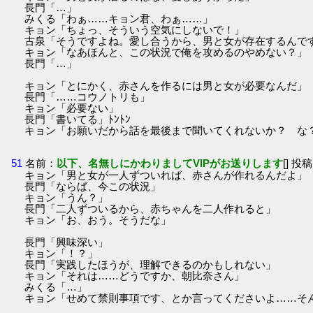
長門「…」
みくる「わぁ……キョン君、わぁ……」
キョン「ちょっ、そういう空気にしないで！」
古泉「そうですよね。愛し合うから、男と女が存在するんで
キョン「なあほんと、この状況で俺を攻めるのやめない？」
長門「…」
キョン「とにかく、赤さんを作るには男と女が必要なんだ」
長門「……コウノトリも」
キョン「必要ない」
長門「書いてる」ﾄﾝﾄﾝ
キョン「お願いだから話を最後まで聞いてくれないか？ な
51
名前：
以下、名無しにかわりましてVIPがお送りします
[] 投稿
キョン「男と女が一人ずついれば、赤さんが作れるんだよ」
長門「ならば、今この状況」
キョン「うん？」
長門「二人ずついるから、赤ちゃんを二人作れると」
キョン「お、おう。そうだな」
長門「興味深い」
キョン「！？」
長門「実践したほうが、理解できるのかもしれない」
キョン「それは……どうですか、朝比奈さん」
みくる「…」
キョン「せめて禁則事項です、とか言ってくださいよ……そ