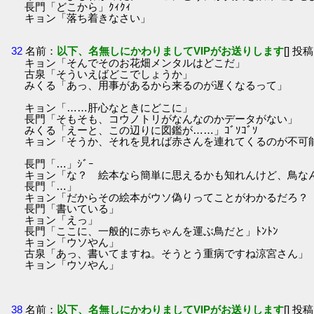
長門「どこから」ｸｨｸｨ
キョン「落ち着きなさい」
32
名前：
以下、名無しにかわりましてVIPがお送りします
[] 投稿
キョン「そんでそのお花畑メンタルはどこだ」
古泉「そういえばどこでしょうか」
みくる「あっ、用事があるから来るのが遅くなるって」
キョン「……肝心なときにどこに」
長門「そもそも、コウノトリがなんなのかデータがない」
みくる「えーと、この辺りに図鑑が……」ｺﾞｿｺﾞｿ
キョン「そうか、それを見れば赤さんを連れてくるのが不可
長門「…」ｼﾞｰ
キョン「な？ 絵本なら簡単に思えるかも知れんけど、鳥な
長門「…」
キョン「だからその絵本がウソ偽りってことがわかるだろ？
長門「書いている」
キョン「えっ」
長門「ここに、一般的に赤ちゃんを運ぶ鳥だと」ﾄﾝﾄﾝ
キョン「ウソやん」
古泉「あっ、書いてますね。そうとう重病ですね涼宮さん」
キョン「ウソやん」
38
名前：
以下、名無しにかわりましてVIPがお送りします
[] 投稿