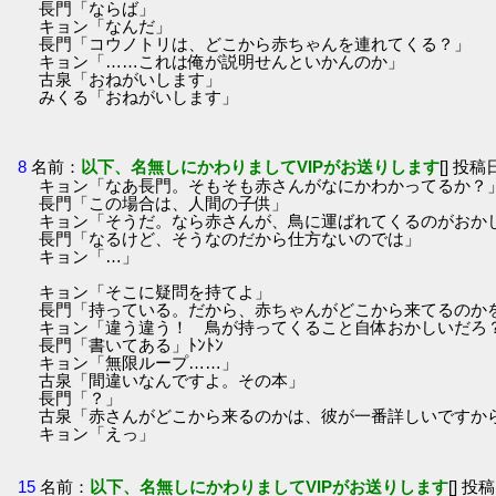
長門「ならば」
キョン「なんだ」
長門「コウノトリは、どこから赤ちゃんを連れてくる？」
キョン「……これは俺が説明せんといかんのか」
古泉「おねがいします」
みくる「おねがいします」
8
名前：
以下、名無しにかわりましてVIPがお送りします
[] 投稿日
キョン「なあ長門。そもそも赤さんがなにかわかってるか？
長門「この場合は、人間の子供」
キョン「そうだ。なら赤さんが、鳥に運ばれてくるのがおか
長門「なるけど、そうなのだから仕方ないのでは」
キョン「…」
キョン「そこに疑問を持てよ」
長門「持っている。だから、赤ちゃんがどこから来てるのか
キョン「違う違う！ 鳥が持ってくること自体おかしいだろ
長門「書いてある」ﾄﾝﾄﾝ
キョン「無限ループ……」
古泉「間違いなんですよ。その本」
長門「？」
古泉「赤さんがどこから来るのかは、彼が一番詳しいですか
キョン「えっ」
15
名前：
以下、名無しにかわりましてVIPがお送りします
[] 投稿