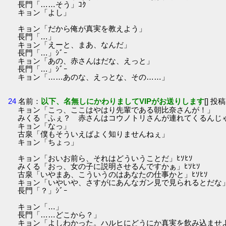
長門「……そう」ｺｸ
キョン「よし」
キョン「だから俺が真実を教えよう」
長門「…」
キョン「えーと、まあ、なんだ」
長門「…」ｼﾞｰ
キョン「あの、赤さんはだな、えっと」
長門「…」ｼﾞｰ
キョン「……あのな、えっとな、その……」
24
名前：
以下、名無しにかわりましてVIPがお送りします
[] 投稿
キョン「こっ、ここはやはり先輩である朝比奈さんが！」
みくる「ふぇ？ 赤さんはコウノトリさんが連れてくるんじ
キョン「なっ」
古泉「僕もそういえばよく知りませんねぇ」
キョン「ちょっ」
キョン「おいお前ら、それはどういうことだ」ﾋｿﾋｿ
みくる「おっ、女の子に説明させるんですかぁ」ﾋｿﾋｿ
古泉「いやまあ、こういうのはあなたの仕事かと」ﾋｿﾋｿ
キョン「いやいや、さすがにあんなガン見で見られるとだな
長門「？」ｼﾞｰ
キョン「…」
長門「……どこから？」
キョン「よしわかった。ハルヒにどうにか真実を飲み込ませ