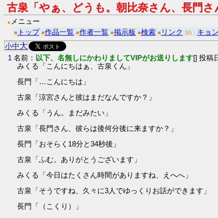
古泉「やぁ、どうも。朝比奈さん、長門さ
メニュー
●
トップ
作品一覧
作者一覧
掲示板
検索
リンク
キョ
■
■
■
■
■
■
SS：
大
小
中
1
名前：
以下、名無しにかわりましてVIPがお送りします
[] 投稿日
みくる「こんにちはぁ、古泉くん」
長門「…こんにちは」
古泉「涼宮さんと彼はまだなんですか？」
みくる「うん。まだみたい」
古泉「長門さん、彼らは後何分後に来ますか？」
長門「おそらく18分と34秒後」
古泉「ふむ。ありがとうございます」
みくる「今日はたくさん時間がありますね、えへへ」
古泉「そうですね、久々に3人でゆっくりお話ができます」
長門「（こくり）」