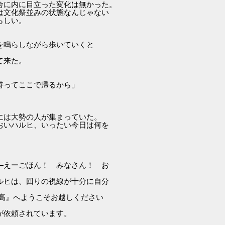
舎に内に目立った変化は無かった。
は文化祭並みの状態なんじゃない
らしい。
を鳴らしながら歩いていくと
て来た。
持ってここで帰るから」
には大勢の人が集まっていた。
おいハルヒ、いったい今日は何を
。
―えーごほん！ みなさん！ お
ルヒは、回りの視線が十分に自分
北高』へようこそお越しください
が依頼されています。