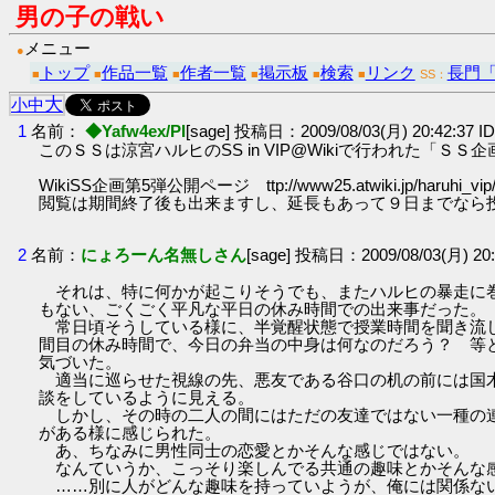
男の子の戦い
メニュー
●
トップ
作品一覧
作者一覧
掲示板
検索
リンク
長門
■
■
■
■
■
■
SS：
大
小
中
1
名前：
◆Yafw4ex/PI
[sage] 投稿日：2009/08/03(月) 20:42:37 I
このＳＳは涼宮ハルヒのSS in VIP@Wikiで行われた「
WikiSS企画第5弾公開ページ ttp://www25.atwiki.jp/haruhi_vip/p
閲覧は期間終了後も出来ますし、延長もあって９日までなら
2
名前：
にょろーん名無しさん
[sage] 投稿日：2009/08/03(月) 20:
それは、特に何かが起こりそうでも、またハルヒの暴走に
もない、ごくごく平凡な平日の休み時間での出来事だった。
常日頃そうしている様に、半覚醒状態で授業時間を聞き流
間目の休み時間で、今日の弁当の中身は何なのだろう？ 等
気づいた。
適当に巡らせた視線の先、悪友である谷口の机の前には国
談をしているように見える。
しかし、その時の二人の間にはただの友達ではない一種の
がある様に感じられた。
あ、ちなみに男性同士の恋愛とかそんな感じではない。
なんていうか、こっそり楽しんでる共通の趣味とかそんな
……別に人がどんな趣味を持っていようが、俺には関係な