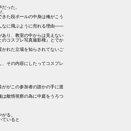
声だった。
が。
できた段ボールの中身は俺がこう
んなに飛ぶように売れる理由――
があり、教室の中からは見えない
とのコスプレ写真撮影権』とでか
置かれた立場を知らされてないご
し、その内容にしたってコスプレ
装ががこの参加者の誰かの手に渡
俺は敵情視察の為に中庭をうろつ
やがる。
いていると