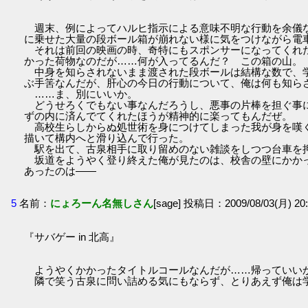
週末、例によってハルヒ指示による意味不明な行動を余儀
に乗せた大量の段ボール箱が崩れない様に気をつけながら電
それは前回の映画の時、奇特にもスポンサーになってくれ
かった荷物なのだが……何が入ってるんだ？ この箱の山。
中身を知らされないまま渡された段ボールは結構な数で、
ぶ手筈なんだが、肝心の今日の行動について、俺は何も知ら
……ま、別にいいか。
どうせろくでもない事なんだろうし、悪事の片棒を担ぐ事
ずの内に済んでてくれたほうが精神的に楽ってもんだぜ。
高校生らしからぬ処世術を身につけてしまった我が身を嘆
描いて構内へと滑り込んで行った。
駅を出て、古泉相手に取り留めのない雑談をしつつ台車を
坂道をようやく登り終えた俺が見たのは、校舎の壁にかか
あったのは――
5
名前：
にょろーん名無しさん
[sage] 投稿日：2009/08/03(月) 20:
『サバゲー in 北高』
ようやくかかったタイトルコールなんだが……帰っていい
隣で笑う古泉に問い詰める気にもならず、とりあえず俺は