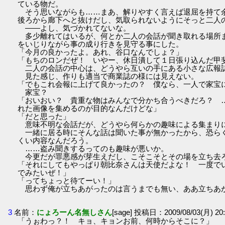
ている物だ。
そう思いながらも……まあ、解りやすく言えば退屈を持て
後ろから廊下へと抜けだし、気取られないようにそっと二人
――よし、気づかれてないな。
多少離れてはいるが、何とか二人の会話が聞き取れる場所
をいじりながら事の成り行きを見守る事にした。
「今月の良かったよ。あれ、谷口なんでしょ？」
「もちのロンだぜ！ いやー、休日潰して１日張り込んだ甲
二人の会話の中心は、どうやら互いの手にある小さな広報
見た感じ、作りも適当で商業誌の様には見えない。
「でもこれ会報に上げて良かったの？ 僕なら、一人で家宝
家宝？
「おいおい？ 貴重な物はみんなで分かち合うべきだろ？ 
れた画像を集めるのが目的なんだけどな」
「だと思った」
意味不明な会話だが、どうやら何らかの趣味による集まり
一緒に居る時にそんな話は聞いた事が無かったから、恐ら
くい内容なんだろう。
……盗み聞きするってのも趣味が悪いか。
今更だが罪悪感が芽生えだし、こそこそとその場を立ち去
「それにしてもやっぱり朝比奈さんは天使だよな！ 一度で
でみたいぜ！」
「ってちょっと待てーい！」
思わず俺が立ちあがったのは言うまでも無い、ああ立ちあ
3
名前：
にょろーん名無しさん
[sage] 投稿日：2009/08/03(月) 20:
「うぉわっ？！ キョ、キョンお前、何時からそこに？」