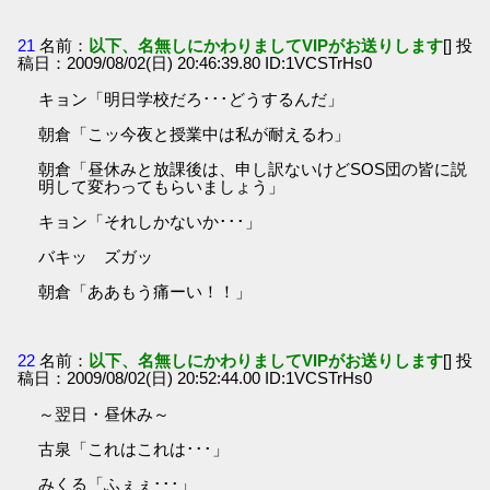
21
名前：
以下、名無しにかわりましてVIPがお送りします
[] 投
稿日：2009/08/02(日) 20:46:39.80 ID:1VCSTrHs0
キョン「明日学校だろ･･･どうするんだ」
朝倉「こッ今夜と授業中は私が耐えるわ」
朝倉「昼休みと放課後は、申し訳ないけどSOS団の皆に説
明して変わってもらいましょう」
キョン「それしかないか･･･」
バキッ ズガッ
朝倉「ああもう痛ーい！！」
22
名前：
以下、名無しにかわりましてVIPがお送りします
[] 投
稿日：2009/08/02(日) 20:52:44.00 ID:1VCSTrHs0
～翌日・昼休み～
古泉「これはこれは･･･」
みくる「ふぇぇ･･･」