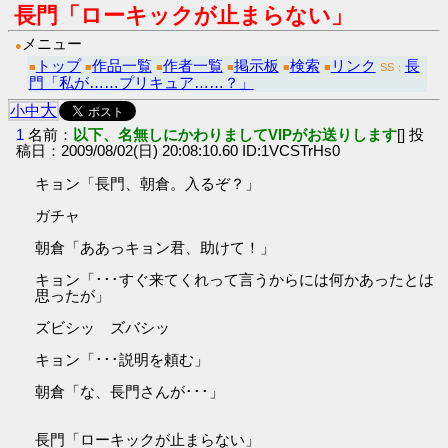
長門「ローキックが止まらない」
メニュー
●
トップ
作品一覧
作者一覧
掲示板
検索
リンク
長
■
■
■
■
■
■
SS：
門「私が……プリキュア……？」
大
小
中
1
名前：
以下、名無しにかわりましてVIPがお送りします
[] 投
稿日：2009/08/02(日) 20:08:10.60 ID:1VCSTrHs0
キョン「長門、朝倉。入るぞ？」
ガチャ
朝倉「ああっキョン君、助けて！」
キョン「･･･すぐ来てくれって言うからには何かあったとは
思ったが」
ズビシッ ズバシッ
キョン「･･･説明を頼む」
朝倉「な、長門さんが･･･」
長門「ローキックが止まらない」