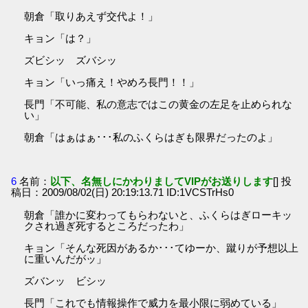
朝倉「取りあえず交代よ！」
キョン「は？」
ズビシッ ズバシッ
キョン「いっ痛え！やめろ長門！！」
長門「不可能、私の意志ではこの黄金の左足を止められな
い」
朝倉「はぁはぁ･･･私のふくらはぎも限界だったのよ」
6
名前：
以下、名無しにかわりましてVIPがお送りします
[] 投
稿日：2009/08/02(日) 20:19:13.71 ID:1VCSTrHs0
朝倉「誰かに変わってもらわないと、ふくらはぎローキッ
クされ過ぎ死するところだったわ」
キョン「そんな死因があるか･･･てゆーか、蹴りが予想以上
に重いんだがッ」
ズバンッ ビシッ
長門「これでも情報操作で威力を最小限に弱めている」