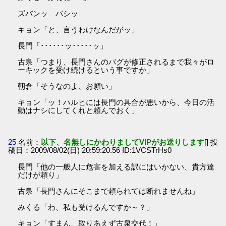
ズバンッ バシッ
キョン「と、言うわけなんだがッ」
長門「･･････ッ･････ッ」
古泉「つまり、長門さんのバグが修正されるまで我々がロ
ーキックを受け続けるという事ですか」
朝倉「そうなのよ、お願い」
キョン「ッ！ハルヒには長門の具合が悪いから、今日の活
動はナシにしてくれと頼んでおく」
25
名前：
以下、名無しにかわりましてVIPがお送りします
[] 投
稿日：2009/08/02(日) 20:59:20.56 ID:1VCSTrHs0
長門「他の一般人に危害を加える訳にはいかない、貴方達
だけが頼り」
古泉「長門さんにそこまで頼られては断れませんね」
みくる「わ、私も受けるんですか～？」
キョン「すまん、取りあえず古泉交代！」