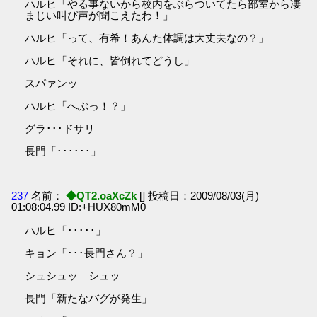
ハルヒ「やる事ないから校内をぶらついてたら部室から凄
まじい叫び声が聞こえたわ！」
ハルヒ「って、有希！あんた体調は大丈夫なの？」
ハルヒ「それに、皆倒れてどうし」
スパァンッ
ハルヒ「へぶっ！？」
グラ･･･ドサリ
長門「･･････」
237
名前：
◆QT2.oaXcZk
[] 投稿日：2009/08/03(月)
01:08:04.99 ID:+HUX80mM0
ハルヒ「･････」
キョン「･･･長門さん？」
シュシュッ シュッ
長門「新たなバグが発生」