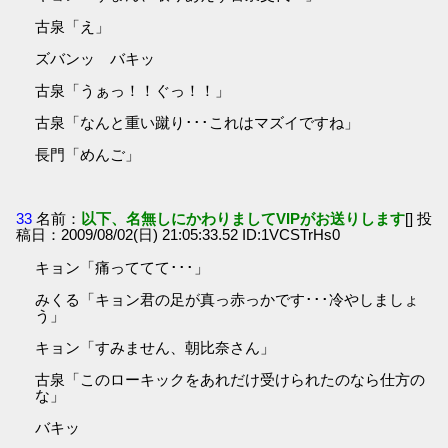
古泉「え」
ズバンッ バキッ
古泉「うぁっ！！ぐっ！！」
古泉「なんと重い蹴り･･･これはマズイですね」
長門「めんご」
33
名前：
以下、名無しにかわりましてVIPがお送りします
[] 投
稿日：2009/08/02(日) 21:05:33.52 ID:1VCSTrHs0
キョン「痛っててて･･･」
みくる「キョン君の足が真っ赤っかです･･･冷やしましょ
う」
キョン「すみません、朝比奈さん」
古泉「このローキックをあれだけ受けられたのなら仕方の
な」
バキッ