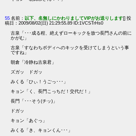
55
名前：
以下、名無しにかわりましてVIPがお送りします
[] 投
稿日：2009/08/02(日) 21:29:55.89 ID:1VCSTrHs0
古泉「･･･成る程、絶えずローキックを放つ長門さんの前に
かがむ」
古泉「すなわちボディへのキックを受けてしまうという事
ですね」
朝倉「冷静ね古泉君」
ズガッ ドガッ
みくる「ひぃ！うごっ･･･」
キョン「く、長門こっちだ！交代だ！」
長門「･･･そう(チッ)」
ドガッ
キョン「あぐっ」
みくる「き、キョンくん･･･」