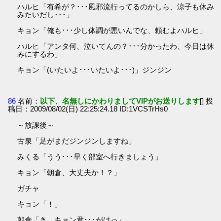
ハルヒ「有希が？･･･風邪流行ってるのかしら、涼子も休み
みたいだし･･･」
キョン「俺も･･･少し体調が悪いんでな、頼むよハルヒ」
ハルヒ「アンタ何、泣いてんの？･･･分かったわ、今日は休
みにするわ」
キョン「(いたいよ･･･いたいよ･･･)」ジンジン
86
名前：
以下、名無しにかわりましてVIPがお送りします
[] 投
稿日：2009/08/02(日) 22:25:24.18 ID:1VCSTrHs0
～放課後～
古泉「足がまだジンジンしますね」
みくる「うう･･･早く部室へ行きましょう」
キョン「朝倉、大丈夫か！？」
ガチャ
キョン「！」
朝倉「き、キョン君･･･がはっ」