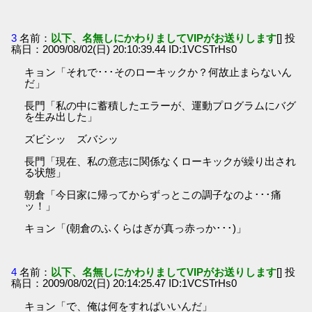
3
名前：
以下、名無しにかわりましてVIPがお送りします
[] 投
稿日：2009/08/02(日) 20:10:39.44 ID:1VCSTrHs0
キョン「それで･･･そのローキックか？何故止まらないん
だ」
長門「私の中に蓄積したエラーが、運動プログラムにバグ
を生み出した」
ズビシッ ズバシッ
長門「現在、私の意志に関係なくローキックが繰り出され
る状態」
朝倉「今日家に帰ってからずっとこの調子なのよ･･･痛
ッ！」
キョン「(朝倉のふくらはぎが真っ赤っか･･･)」
4
名前：
以下、名無しにかわりましてVIPがお送りします
[] 投
稿日：2009/08/02(日) 20:14:25.47 ID:1VCSTrHs0
キョン「で、俺は何をすればいいんだ」