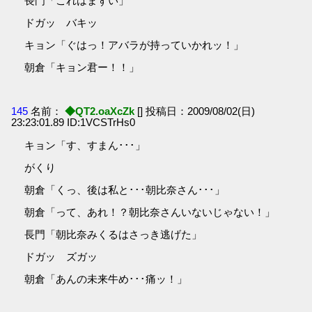
長門「これはまずい」
ドガッ バキッ
キョン「ぐはっ！アバラが持っていかれッ！」
朝倉「キョン君ー！！」
145
名前：
◆QT2.oaXcZk
[] 投稿日：2009/08/02(日)
23:23:01.89 ID:1VCSTrHs0
キョン「す、すまん･･･」
がくり
朝倉「くっ、後は私と･･･朝比奈さん･･･」
朝倉「って、あれ！？朝比奈さんいないじゃない！」
長門「朝比奈みくるはさっき逃げた」
ドガッ ズガッ
朝倉「あんの未来牛め･･･痛ッ！」