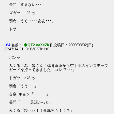
長門「すまない･･･」
ズガッ ゴキッ
朝倉「うぐっ･･･ああ･･･」
ドサ
164
名前：
◆QT2.oaXcZk
[] 投稿日：2009/08/02(日)
23:47:14.31 ID:1VCSTrHs0
バンッ
みくる「み、皆さん！体育倉庫から空手部のインステップ
ガードを持ってきました、コレで･･･」
ドガッ バキッ
朝倉「うう･･･」
古泉･キョン「･･････」
長門「･･･一足遅かった」
みくる「ひぃぃ！！死屍累々！！？」