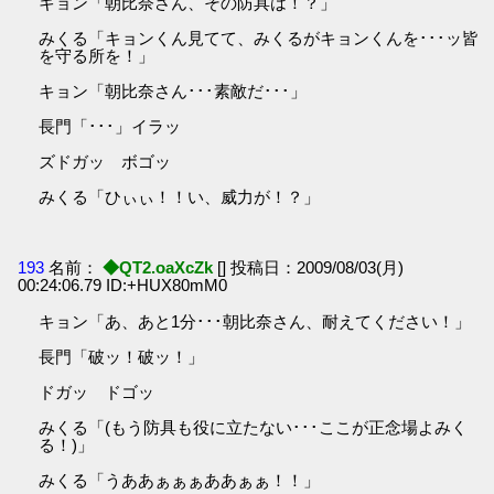
キョン「朝比奈さん、その防具は！？」
みくる「キョンくん見てて、みくるがキョンくんを･･･ッ皆
を守る所を！」
キョン「朝比奈さん･･･素敵だ･･･」
長門「･･･」イラッ
ズドガッ ボゴッ
みくる「ひぃぃ！！い、威力が！？」
193
名前：
◆QT2.oaXcZk
[] 投稿日：2009/08/03(月)
00:24:06.79 ID:+HUX80mM0
キョン「あ、あと1分･･･朝比奈さん、耐えてください！」
長門「破ッ！破ッ！」
ドガッ ドゴッ
みくる「(もう防具も役に立たない･･･ここが正念場よみく
る！)」
みくる「うああぁぁぁああぁぁ！！」