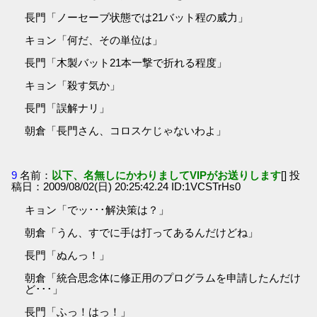
長門「ノーセーブ状態では21バット程の威力」
キョン「何だ、その単位は」
長門「木製バット21本一撃で折れる程度」
キョン「殺す気か」
長門「誤解ナリ」
朝倉「長門さん、コロスケじゃないわよ」
9
名前：
以下、名無しにかわりましてVIPがお送りします
[] 投
稿日：2009/08/02(日) 20:25:42.24 ID:1VCSTrHs0
キョン「でッ･･･解決策は？」
朝倉「うん、すでに手は打ってあるんだけどね」
長門「ぬんっ！」
朝倉「統合思念体に修正用のプログラムを申請したんだけ
ど･･･」
長門「ふっ！はっ！」