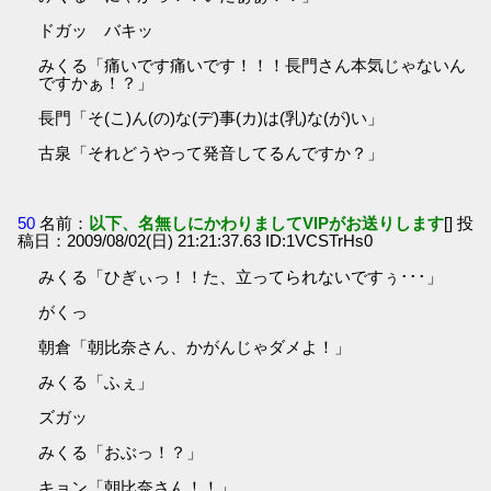
ドガッ バキッ
みくる「痛いです痛いです！！！長門さん本気じゃないん
ですかぁ！？」
長門「そ(こ)ん(の)な(デ)事(カ)は(乳)な(が)い」
古泉「それどうやって発音してるんですか？」
50
名前：
以下、名無しにかわりましてVIPがお送りします
[] 投
稿日：2009/08/02(日) 21:21:37.63 ID:1VCSTrHs0
みくる「ひぎぃっ！！た、立ってられないですぅ･･･」
がくっ
朝倉「朝比奈さん、かがんじゃダメよ！」
みくる「ふぇ」
ズガッ
みくる「おぶっ！？」
キョン「朝比奈さん！！」