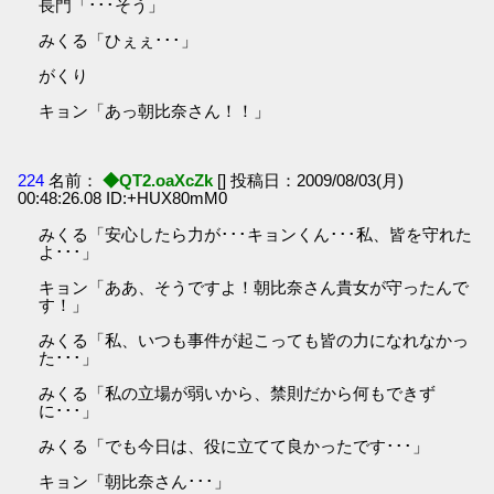
長門「･･･そう」
みくる「ひぇぇ･･･」
がくり
キョン「あっ朝比奈さん！！」
224
名前：
◆QT2.oaXcZk
[] 投稿日：2009/08/03(月)
00:48:26.08 ID:+HUX80mM0
みくる「安心したら力が･･･キョンくん･･･私、皆を守れた
よ･･･」
キョン「ああ、そうですよ！朝比奈さん貴女が守ったんで
す！」
みくる「私、いつも事件が起こっても皆の力になれなかっ
た･･･」
みくる「私の立場が弱いから、禁則だから何もできず
に･･･」
みくる「でも今日は、役に立てて良かったです･･･」
キョン「朝比奈さん･･･」