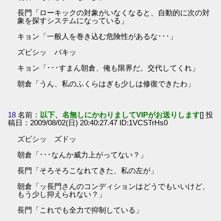
長門「ローキックの対象がいなくなると、自動的に次の対
象を探すシステムになっている」
キョン「一般人を巻き込む危険性があるな･･･」
ズビシッ バキッ
キョン「･･･すまん朝倉、俺も限界だ。交代してくれ」
朝倉「うん、私のふくらはぎも少しは修復できたわ」
18
名前：
以下、名無しにかわりましてVIPがお送りします
[] 投
稿日：2009/08/02(日) 20:40:27.47 ID:1VCSTrHs0
ズビシッ ズドッ
朝倉「･･･なんか威力上がってない？」
長門「そろそろこなれてきた、私の左が」
朝倉「ッ長門さんのコンディションはどうでもいいけど、
もう少し抑えられない？」
長門「これでも全力で抑制している」