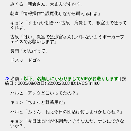
みくる「朝倉さん、大丈夫ですか？」
朝倉「情報操作で誤魔化しながら耐えるわよ」
キョン「すまない朝倉･･･古泉、肩貸して。教室まで送って
くれよ」
古泉「はい、教室では涼宮さんにバレないようポーカーフ
ェイスでお願いします」
長門「がんばって」
ドスッ ドゴッ
78
名前：
以下、名無しにかわりましてVIPがお送りします
[] 投
稿日：2009/08/02(日) 22:09:23.68 ID:1VCSTrHs0
ハルヒ「アンタどこいってたの？」
キョン「ちょっと野暮用だ」
ハルヒ「ふぅん、ねぇ今日の団活は何しようかしらね？」
キョン「今日は長門が体調悪いそうなんだ、ナシにできな
いか？」