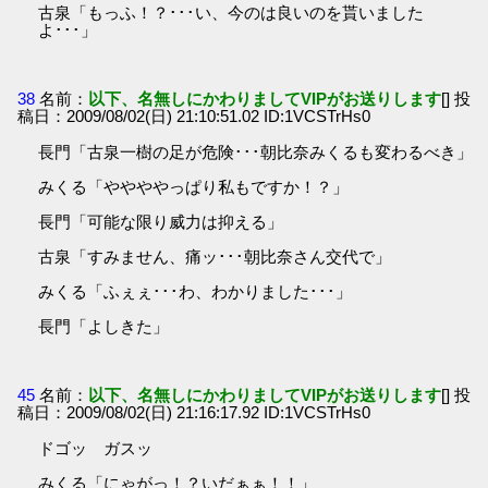
古泉「もっふ！？･･･い、今のは良いのを貰いました
よ･･･」
38
名前：
以下、名無しにかわりましてVIPがお送りします
[] 投
稿日：2009/08/02(日) 21:10:51.02 ID:1VCSTrHs0
長門「古泉一樹の足が危険･･･朝比奈みくるも変わるべき」
みくる「ややややっぱり私もですか！？」
長門「可能な限り威力は抑える」
古泉「すみません、痛ッ･･･朝比奈さん交代で」
みくる「ふぇぇ･･･わ、わかりました･･･」
長門「よしきた」
45
名前：
以下、名無しにかわりましてVIPがお送りします
[] 投
稿日：2009/08/02(日) 21:16:17.92 ID:1VCSTrHs0
ドゴッ ガスッ
みくる「にゃがっ！？いだぁぁ！！」