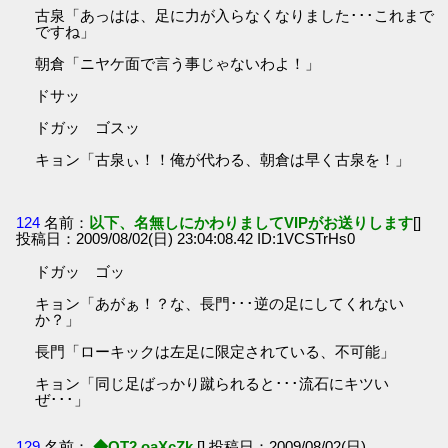
古泉「あっはは、足に力が入らなくなりました･･･これまで
ですね」
朝倉「ニヤケ面で言う事じゃないわよ！」
ドサッ
ドガッ ゴスッ
キョン「古泉ぃ！！俺が代わる、朝倉は早く古泉を！」
124
名前：
以下、名無しにかわりましてVIPがお送りします
[]
投稿日：2009/08/02(日) 23:04:08.42 ID:1VCSTrHs0
ドガッ ゴッ
キョン「あがぁ！？な、長門･･･逆の足にしてくれない
か？」
長門「ローキックは左足に限定されている、不可能」
キョン「同じ足ばっかり蹴られると･･･流石にキツい
ぜ･･･」
129
名前：
◆QT2.oaXcZk
[] 投稿日：2009/08/02(日)