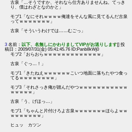
古泉「…そうですか、それなら仕方ありませんね。てっき
り、僕はわざとなのかと」
モブ1「なにそれｗｗｗｗ俺達をそんな風に見てるんだ古泉
ってｗｗｗｗｗｗｗ」
古泉「そういうわけでは……むごっ」
3
名前：
以下、名無しにかわりましてVIPがお送りします
[] 投
稿日：2009/07/31(金) 05:41:45.76 ID:Panb8kWj0
モブ2「おらおらｗｗｗｗｗｗｗｗｗｗｗｗｗ」
古泉「ぐっ…！」
モブ1「きたねえｗｗｗｗｗｗこいつ地面に落ちたやつ食っ
てるｗｗｗｗｗｗｗｗ」
モブ3「それさっき俺が踏んだやつｗｗｗｗｗｗｗｗｗｗｗ
ｗｗｗｗｗ」
古泉「う、げほっ…」
モブ1「ちゃんと片付けろよ古泉ｗｗｗｗｗｗｗほらよｗｗ
ｗｗｗｗｗｗｗ」
ヒュッ カツン