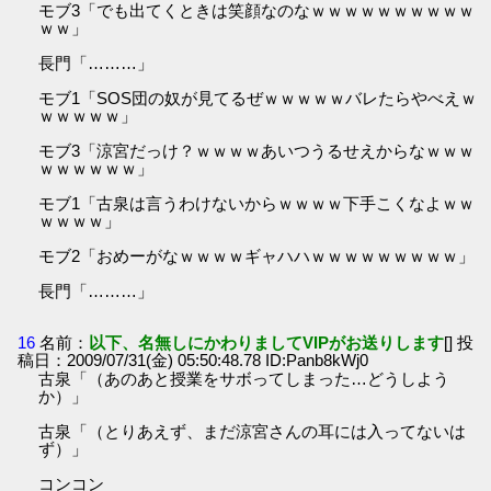
モブ3「でも出てくときは笑顔なのなｗｗｗｗｗｗｗｗｗｗ
ｗｗ」
長門「………」
モブ1「SOS団の奴が見てるぜｗｗｗｗｗバレたらやべえｗ
ｗｗｗｗｗ」
モブ3「涼宮だっけ？ｗｗｗｗあいつうるせえからなｗｗｗ
ｗｗｗｗｗｗ」
モブ1「古泉は言うわけないからｗｗｗｗ下手こくなよｗｗ
ｗｗｗｗ」
モブ2「おめーがなｗｗｗｗギャハハｗｗｗｗｗｗｗｗｗ」
長門「………」
16
名前：
以下、名無しにかわりましてVIPがお送りします
[] 投
稿日：2009/07/31(金) 05:50:48.78 ID:Panb8kWj0
古泉「（あのあと授業をサボってしまった…どうしよう
か）」
古泉「（とりあえず、まだ涼宮さんの耳には入ってないは
ず）」
コンコン