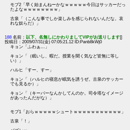
モブ2「早く始まんねーかなｗｗｗｗｗ今日はサッカーだっ
たよなｗｗｗｗｗｗｗｗ」
古泉「（こんな事でしか楽しみを感じられないんだな。哀
れな奴らだ）」
188
名前：
以下、名無しにかわりましてVIPがお送りします
[]
投稿日：2009/07/31(金) 07:05:21.12 ID:Panb8kWj0
キョン「ふわぁ…」
キョン「（眠いし、暇だ。授業を聞く気など皆無に等し
い）」
ハルヒ「すー、すー」
キョン「（ハルヒの寝息が眠気を誘うぜ。古泉のサッカー
でも見るか）」
キョン「（キーパーなんかしてんのか。司令塔なイメージ
があったんだがな）」
モブ1「おらｗｗｗｗｗシュートｗｗｗｗｗｗｗｗｗｗｗ」
古泉「！」