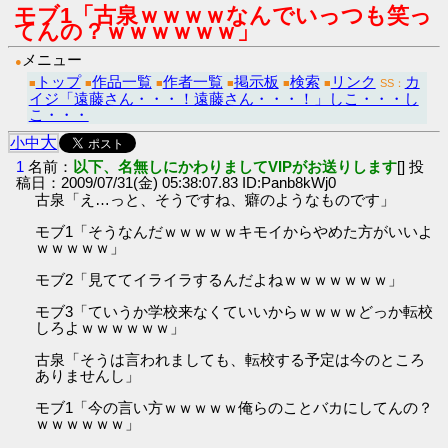
モブ1「古泉ｗｗｗｗなんでいっつも笑っ
てんの？ｗｗｗｗｗｗ」
メニュー
●
トップ
作品一覧
作者一覧
掲示板
検索
リンク
カ
■
■
■
■
■
■
SS：
イジ「遠藤さん・・・！遠藤さん・・・！」しこ・・・し
こ・・・
大
小
中
1
名前：
以下、名無しにかわりましてVIPがお送りします
[] 投
稿日：2009/07/31(金) 05:38:07.83 ID:Panb8kWj0
古泉「え…っと、そうですね、癖のようなものです」
モブ1「そうなんだｗｗｗｗｗキモイからやめた方がいいよ
ｗｗｗｗｗ」
モブ2「見ててイライラするんだよねｗｗｗｗｗｗｗ」
モブ3「ていうか学校来なくていいからｗｗｗｗどっか転校
しろよｗｗｗｗｗｗ」
古泉「そうは言われましても、転校する予定は今のところ
ありませんし」
モブ1「今の言い方ｗｗｗｗｗ俺らのことバカにしてんの？
ｗｗｗｗｗｗ」