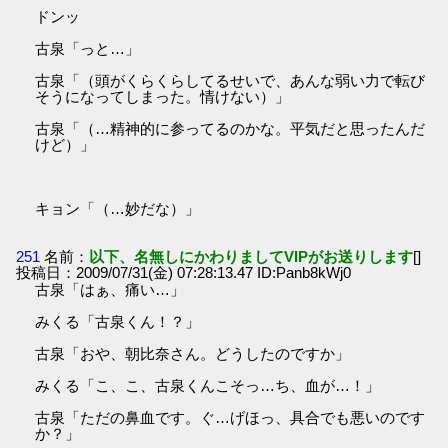
ドンッ
古泉「っと…」
古泉「（頭がくらくらしてるせいで、あんな弱い力で転び
そうになってしまった。情けない）」
古泉「（…精神的に参ってるのかな。平気だと思ったんだ
けど）」
キョン「（…妙だな）」
251
名前：
以下、名無しにかわりましてVIPがお送りします
[]
投稿日：2009/07/31(金) 07:28:13.47 ID:Panb8kWj0
古泉「はぁ、痛い…」
みくる「古泉くん！？」
古泉「おや、朝比奈さん。どうしたのですか」
みくる「こ、こ、古泉くんこそっ…ち、血が…！」
古泉「ただの鼻血です。ぐ…げほっ、具合でも悪いのです
か？」