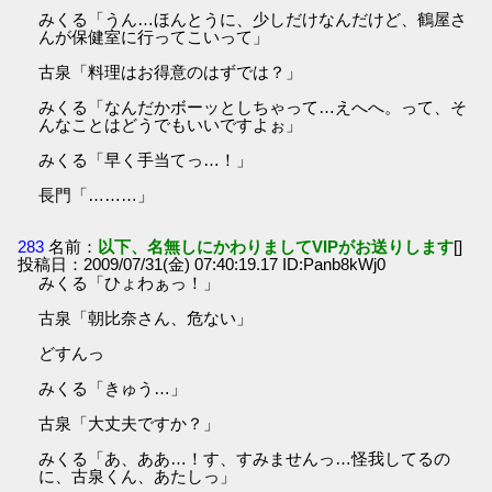
みくる「うん…ほんとうに、少しだけなんだけど、鶴屋さ
んが保健室に行ってこいって」
古泉「料理はお得意のはずでは？」
みくる「なんだかボーッとしちゃって…えへへ。って、そ
んなことはどうでもいいですよぉ」
みくる「早く手当てっ…！」
長門「………」
283
名前：
以下、名無しにかわりましてVIPがお送りします
[]
投稿日：2009/07/31(金) 07:40:19.17 ID:Panb8kWj0
みくる「ひょわぁっ！」
古泉「朝比奈さん、危ない」
どすんっ
みくる「きゅう…」
古泉「大丈夫ですか？」
みくる「あ、ああ…！す、すみませんっ…怪我してるの
に、古泉くん、あたしっ」