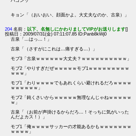
バゴンッ
キョン「（おいおい、顔面かよ。大丈夫なのか、古泉）」
204
名前：
以下、名無しにかわりましてVIPがお送りします
[]
投稿日：2009/07/31(金) 07:11:07.85 ID:Panb8kWj0
古泉「…はっ…！」
古泉「（さすがにこれは…痛すぎる…）」
モブ3「古泉ｗｗｗｗｗｗ大丈夫？ｗｗｗｗｗｗｗｗｗｗ」
モブ2「やりすぎだぜｗｗｗｗｗモブ1ｗｗｗｗｗｗｗｗｗ
ｗｗｗ」
モブ1「わりｗｗｗｗでもあれくらい避けれるだろｗｗｗｗ
ｗｗｗｗｗｗ」
モブ2「鈍くさいからｗｗｗｗｗ無理なんじゃねｗｗｗｗｗ
ｗ」
古泉「（お前が声掛けるからだろ…！そっちに気がいった
んだよカス！）」
モブ1「俺ｗｗｗｗサッカーの才能あるかもｗｗｗｗｗｗｗ
ｗｗｗｗ」