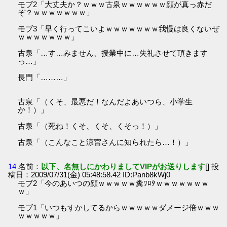
モブ2「大丈夫か？ｗｗｗ古泉ｗｗｗｗｗｗ顔が真っ赤だ
ぞ？ｗｗｗｗｗｗｗ」
モブ3「早く行ってこいよｗｗｗｗｗｗｗ我慢は良くないぜ
ｗｗｗｗｗｗｗ」
古泉「…す…みません、授業中に…失礼させて頂きます
っ…」
長門「………」
古泉「（くそ、最悪だ！なんだよあいつら、小学生
か！）」
古泉「（死ね！くそ、くそ、くそっ！）」
古泉「（こんなこと涼宮さんに知られたら…！）」
14
名前：
以下、名無しにかわりましてVIPがお送りします
[] 投
稿日：2009/07/31(金) 05:48:58.42 ID:Panb8kWj0
モブ2「今のあいつの顔ｗｗｗｗｗ糞ﾜﾛﾀｗｗｗｗｗｗｗ
ｗ」
モブ1「いつもすかしてるからｗｗｗｗｗダメージ倍ｗｗｗ
ｗｗｗｗｗ」