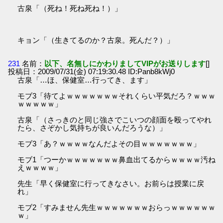
古泉「（死ね！死ね死ね！）」
キョン「（生きてるのか？古泉。死んだ？）」
231
名前：
以下、名無しにかわりましてVIPがお送りします
[]
投稿日：2009/07/31(金) 07:19:30.48 ID:Panb8kWj0
古泉「…ほ、保健室…行ってき、ます」
モブ3「待てよｗｗｗｗｗｗｗそれくらい平気だろ？ｗｗｗ
ｗｗｗｗｗ」
古泉「（さっきのと同じ強さでこいつの顔面を殴ってやれ
たら、さぞかし気持ちが良いんだろうな）」
モブ3「あ？ｗｗｗｗなんだよその目ｗｗｗｗｗｗｗ」
モブ1「つーかｗｗｗｗｗｗｗ鼻血出てるからｗｗｗｗ汚ね
えｗｗｗｗ」
先生「早く保健室に行ってきなさい。お前らは授業に戻
れ」
モブ2「すみません先生ｗｗｗｗｗｗｗおらっｗｗｗｗｗｗ
ｗ」