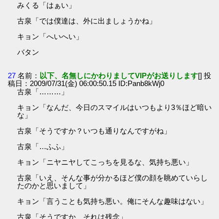
みくる「はぁい」
古泉「では僕達は、外に出ましょうかね」
キョン「へいへい」
バタン
27
名前：
以下、名無しにかわりましてVIPがお送りします
[] 投
稿日：2009/07/31(金) 06:00:50.15 ID:Panb8kWj0
古泉「………」
キョン「なんだ、今日のスマイルはいつもより3％ほど暗い
な」
古泉「そうですか？いつも通りなんですがね」
古泉「…ふふ」
キョン「ニヤニヤしてこっちを見るな、気持ち悪い」
古泉「いえ、そんな事が分かるほど僕の顔を眺めていらし
たのかと思いまして」
キョン「言うことも気持ち悪い。俺にそんな趣味はない」
古泉「そうですか、それは残念」