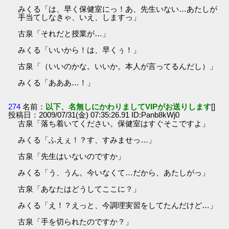
みくる「は、早く保健室にっ！あ、先生いない…あたしが
手当てしなきゃ、いえ、しますっ」
古泉「それだと授業が…」
みくる「いいから！は、早くぅ！」
古泉「（いいのかな。いいか。本人が言ってるんだし）」
みくる「あああ…！」
274
名前：
以下、名無しにかわりましてVIPがお送りします
[]
投稿日：2009/07/31(金) 07:35:26.91 ID:Panb8kWj0
古泉「落ち着いてください。保健室はすぐそこですよ」
みくる「ふえぇ！？す、すみませっ…」
古泉「先生はいないのですか」
みくる「う、うん。今いなくて…だから、あたしがっ」
古泉「あなたはどうしてここに？」
みくる「え！？えっと、今調理実習をしてたんだけど…」
古泉「手を切られたのですか？」