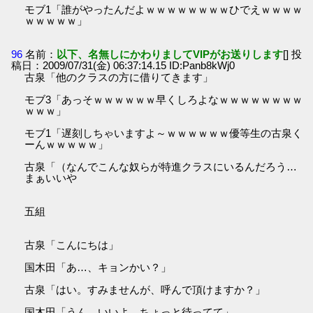
モブ1「誰がやったんだよｗｗｗｗｗｗｗｗひでえｗｗｗｗ
ｗｗｗｗｗ」
96
名前：
以下、名無しにかわりましてVIPがお送りします
[] 投
稿日：2009/07/31(金) 06:37:14.15 ID:Panb8kWj0
古泉「他のクラスの方に借りてきます」
モブ3「あっそｗｗｗｗｗｗ早くしろよなｗｗｗｗｗｗｗｗ
ｗｗｗ」
モブ1「遅刻しちゃいますよ～ｗｗｗｗｗｗ優等生の古泉く
ーんｗｗｗｗｗ」
古泉「（なんでこんな奴らが特進クラスにいるんだろう…
まぁいいや
五組
古泉「こんにちは」
国木田「あ…、キョンかい？」
古泉「はい。すみませんが、呼んで頂けますか？」
国木田「うん、いいよ。ちょっと待ってて」