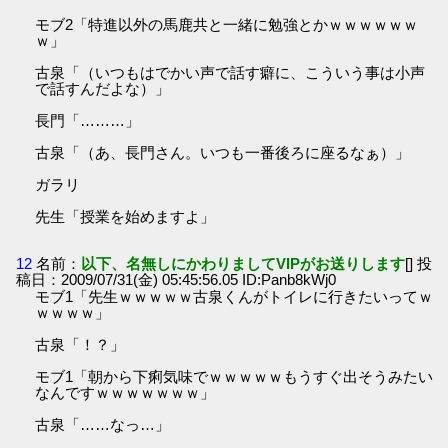
モブ2「特進以外の馬鹿共と一緒に勉強とかｗｗｗｗｗｗ
ｗ」
古泉「（いつもはでかい声で話す癖に、こういう事は小声
で話すんだよな）」
長門「………」
古泉「（あ、長門さん。いつも一番後ろに座るなぁ）」
ガラリ
先生「授業を始めますよ」
12
名前：
以下、名無しにかわりましてVIPがお送りします
[] 投
稿日：2009/07/31(金) 05:45:56.05 ID:Panb8kWj0
モブ1「先生ｗｗｗｗｗ古泉くんがトイレに行きたいってｗ
ｗｗｗｗ」
古泉「！？」
モブ1「朝から下痢気味でｗｗｗｗｗもうすぐ出そうみたい
なんですｗｗｗｗｗｗｗ」
古泉「……なっ…」