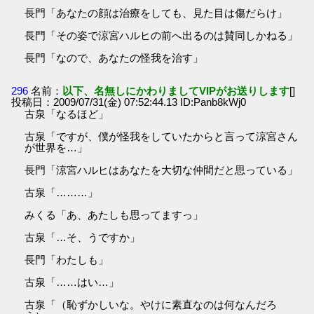
長門「あなたの顔は治療をしても、見た目は傷だらけ」
長門「その姿で涼宮ハルヒの前へ出るのは賛同しかねる」
長門「なので、あなたの怪我を治す」
296
名前：
以下、名無しにかわりましてVIPがお送りします
[]
投稿日：2009/07/31(金) 07:52:44.13 ID:Panb8kWj0
古泉「なるほど」
古泉「ですが、僕が怪我をしていたからと言って涼宮さん
が世界を…」
長門「涼宮ハルヒはあなたを大切な仲間だと思っている」
古泉「………」
みくる「あ、あたしも思ってますっ」
古泉「…そ、うですか」
長門「わたしも」
古泉「……はい…」
古泉「（恥ずかしいな。やけに素直なのは何なんだろ