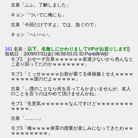
古泉「ふふ、了解しました」
キョン「ついでに俺にも」
古泉「今回だけですよ。では、急ぐので」
キョン「へいへい」
161
名前：
以下、名無しにかわりましてVIPがお送りします
[]
投稿日：2009/07/31(金) 06:58:03.01 ID:Panb8kWj0
モブ2「おせーぞ古泉ｗｗｗｗｗｗ友達少ないから色んなと
こ走り回ってたのかｗｗｗｗｗｗｗ」
モブ1「くっせｗｗｗｗお前が着てる体操服くせえｗｗｗｗ
ｗｗｗｗｗ誰のだよｗｗｗｗｗ」
古泉「…僕のことなら何を言ってもかまいませんが、友人
のことを言うのはやめて頂けませんかね」
モブ1「生意気ｗｗｗｗｗｗなんですけどｗｗｗｗｗｗｗｗ
ｗｗｗｗ」
古泉「………」
モブ3「俺ｗｗｗｗ体育の授業が楽しみになってきたわｗｗ
ｗｗｗｗｗｗｗｗ」