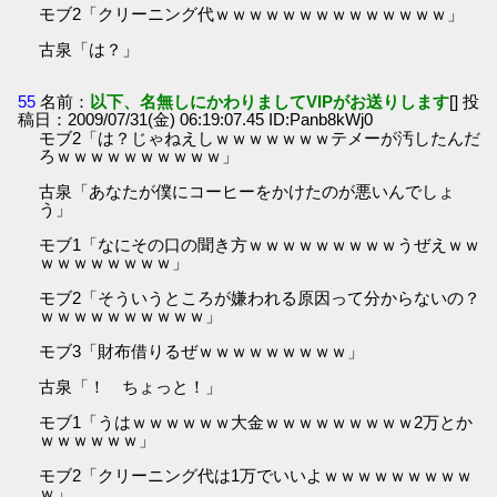
モブ2「クリーニング代ｗｗｗｗｗｗｗｗｗｗｗｗｗｗ」
古泉「は？」
55
名前：
以下、名無しにかわりましてVIPがお送りします
[] 投
稿日：2009/07/31(金) 06:19:07.45 ID:Panb8kWj0
モブ2「は？じゃねえしｗｗｗｗｗｗｗテメーが汚したんだ
ろｗｗｗｗｗｗｗｗｗｗ」
古泉「あなたが僕にコーヒーをかけたのが悪いんでしょ
う」
モブ1「なにその口の聞き方ｗｗｗｗｗｗｗｗｗうぜえｗｗ
ｗｗｗｗｗｗｗｗ」
モブ2「そういうところが嫌われる原因って分からないの？
ｗｗｗｗｗｗｗｗｗｗ」
モブ3「財布借りるぜｗｗｗｗｗｗｗｗｗ」
古泉「！ ちょっと！」
モブ1「うはｗｗｗｗｗｗ大金ｗｗｗｗｗｗｗｗｗ2万とか
ｗｗｗｗｗｗ」
モブ2「クリーニング代は1万でいいよｗｗｗｗｗｗｗｗｗ
ｗ」