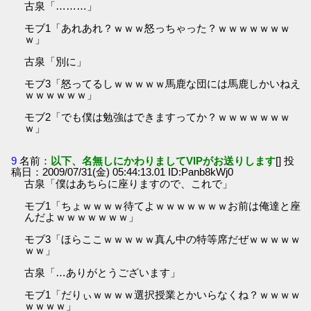
古泉「………」
モブ1「あれあれ？ｗｗｗ怒っちゃった？ｗｗｗｗｗｗｗ
ｗ」
古泉「別に」
モブ3「怒ってるしｗｗｗｗｗ馬鹿な団には馬鹿しかいねえ
ｗｗｗｗｗｗ」
モブ2「でも僕は勉強はできますってか？ｗｗｗｗｗｗｗ
ｗ」
9
名前：
以下、名無しにかわりましてVIPがお送りします
[] 投
稿日：2009/07/31(金) 05:44:13.01 ID:Panb8kWj0
古泉「僕はあちらに座りますので、これで」
モブ1「ちょｗｗｗｗ待てよｗｗｗｗｗｗｗお前は俺達と座
んだよｗｗｗｗｗｗｗ」
モブ3「ほらここｗｗｗｗｗ真ん中の特等席だぜｗｗｗｗｗ
ｗｗ」
古泉「…ありがとうございます」
モブ1「だりぃｗｗｗｗ選択授業とかいらなくね？ｗｗｗｗ
ｗｗｗｗ」