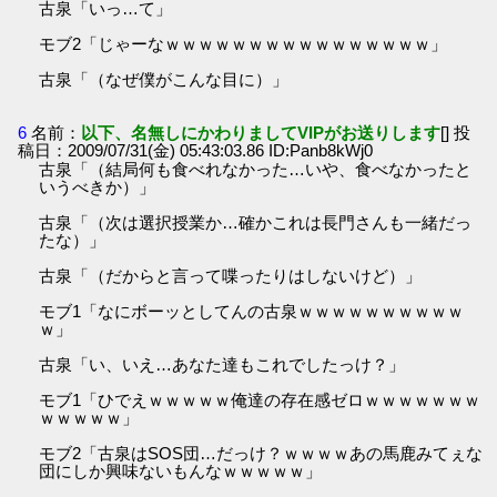
古泉「いっ…て」
モブ2「じゃーなｗｗｗｗｗｗｗｗｗｗｗｗｗｗｗｗ」
古泉「（なぜ僕がこんな目に）」
6
名前：
以下、名無しにかわりましてVIPがお送りします
[] 投
稿日：2009/07/31(金) 05:43:03.86 ID:Panb8kWj0
古泉「（結局何も食べれなかった…いや、食べなかったと
いうべきか）」
古泉「（次は選択授業か…確かこれは長門さんも一緒だっ
たな）」
古泉「（だからと言って喋ったりはしないけど）」
モブ1「なにボーッとしてんの古泉ｗｗｗｗｗｗｗｗｗｗ
ｗ」
古泉「い、いえ…あなた達もこれでしたっけ？」
モブ1「ひでえｗｗｗｗｗ俺達の存在感ゼロｗｗｗｗｗｗｗ
ｗｗｗｗｗ」
モブ2「古泉はSOS団…だっけ？ｗｗｗｗあの馬鹿みてぇな
団にしか興味ないもんなｗｗｗｗｗ」