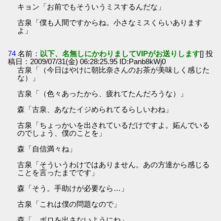
キョン「お前でもそういうミスするんだな」
古泉「僕も人間ですからね。小さなミスくらいあります
よ」
74
名前：
以下、名無しにかわりましてVIPがお送りします
[] 投
稿日：2009/07/31(金) 06:28:25.95 ID:Panb8kWj0
古泉「（今日はやけに朝比奈さんのお茶が美味しく感じた
な）」
古泉「（色々あったから、疲れてたんだろうな）」
森「古泉、あなたイジめられてるらしいわね」
古泉「ちょっかいを出されているだけですよ。妬んでいる
のでしょう、僕のことを」
森「自信満々ね」
古泉「そういうわけではありません。あの方達から感じる
ことを言ったまでです」
森「そう。手助けが必要なら…」
古泉「これは僕の問題なので」
森「…ボロを出さないようにね」