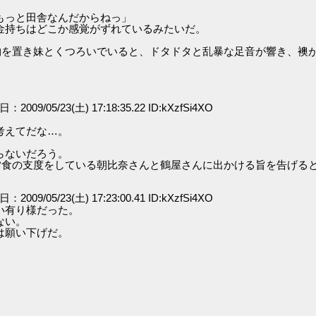
もっと田舎なんだからねっ」
金持ちはどこか感覚がずれているみたいだ。
物を置き妹とくつろいでいると、ドタドタと乱暴な足音が響き、襖
日：2009/05/23(土) 17:18:35.22 ID:kXzfSi4XO
考えてだな…。
らないだろう。
夕食の支度をしている朝比奈さんと鶴屋さんに出かける旨を告げる
日：2009/05/23(土) 17:23:00.41 ID:kXzfSi4XO
い有り様だった。
ない。
は願い下げだ。