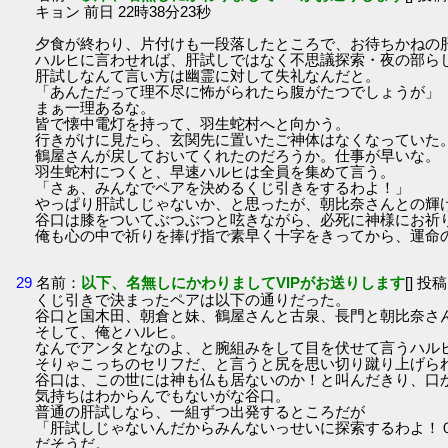
キョン 前日 22時38分23秒
夕食が終わり、片付けも一段落したところで、お待ちかねの
ハルヒに言わせれば、肝試しではなく不思議探索・夜の部ら
肝試しなんて言い方は幽霊に対して失礼なんだと。
「あんただって理不尽に怖がられたら腹がたつでしょうが」
まぁ一理あるな。
皆で懐中電灯を持って、羽生蛇村へと向かう。
行きがけに見たら、玄関先に置いたご神体はなくなっていた
鶴屋さんが戻しておいてくれたのだろうか。仕事が早いな。
羽生蛇村につくと、早速ハルヒは全員を集めて言う。
「さぁ、みんなでペアを決めるくじ引きをするわよ！」
やっぱり肝試しじゃないか、と思ったが、朝比奈さんとの輝
谷口は膝をついてぶつぶつと呟きながら、必死に神様にお祈
俺も心の中で祈りを捧げ指で素早く十字をきってから、運命
29
名前：
以下、名無しにかわりましてVIPがお送りします
[] 投稿
くじ引きで決まったペアは以下の通りだった。
谷口と国木田、朝倉と妹、鶴屋さんと古泉、長門と朝比奈さ
そして、俺とハルヒ。
なんでアンタとなのよ、と腕組みをして目を伏せて言うハル
そりゃこっちのセリフだ、と言うと尻を思い切り蹴り上げら
谷口は、この世には神も仏も居ないのか！と叫んだきり、口
気持ちはわからんでもないがな谷口。
普通の肝試しなら、一組ずつ出発するところだが
「肝試しじゃないんだからみんないっせいに探索するわよ！
だそうだ。