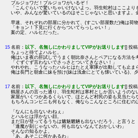
ブルジョワだ！ブルジョワがいるぞ！
「こんぐらいで驚いちゃいけないよっ。羽生蛇村はここより
いや、みんなが驚いているのはそこじゃないと思いますよ。
早速、それぞれの部屋に分かれて、(すごい部屋数だ)俺は荷
「キョン！下見に行くからついてらっしゃい！」
案の定、ハルヒだった。
15
名前：
以下、名無しにかわりましてVIPがお送りします
[] 投稿
ちょっと待てよハルヒ。
俺はいま夜の肝試しでうまく朝比奈さんとペアになる方法を
「ぐずぐず言わないでさっさとついてきなさい！」
やれやれ、こうなったハルヒはたとえ軍隊が出動しても止ま
俺は長門と朝倉に妹を預け(妹は浅倉にとても懐いている)、
17
名前：
以下、名無しにかわりましてVIPがお送りします
[] 投稿
鶴屋さんの言った通り、羽生蛇村は寒村としか言いようのな
家屋がいくつかあるくらいで、ほとんど村民の姿も見当たら
もちろんコンビニも何もなく、俺ならこんなところに住むの
「なんにも出ないわねぇ」
とハルヒは浮かない顔。
まだ日が登ってるうちは魑魅魍魎も出ないだろう、と言うと
「逢魔が刻じゃないの。何も出ないなんておかしいわ」
そんなの知るかよ。
「あ、あそこに何かあるわ」