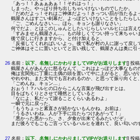
「あっ！！あぁぁあぁ！！それはっ！」
しまった。やっぱり持ち出しちゃいけないものでしたか。
「だめだよっ！それはご神体だよっ！きっつい罰が当たるよ
鶴屋さんはすごい剣幕だ。よっぽどいけないことをしたらし
「ご、ごめんなさい…。ほら、キョンも謝りなさい」
何でだよ、とはこのしゅんとしたいじらしいハルヒには言え
「すみません鶴屋さん…。もの珍しくてつい持って来ちゃい
後で戻しに行きますから、と付け加えると、
「反省してくれればいいよっ。後で私が村の人に謝って戻し
ご神体はそこに置いといてと言い残して、鶴屋さんは奥に引
26
名前：
以下、名無しにかわりましてVIPがお送りします
[] 投稿
鶴屋さんがあんなに怒るなんて、これはよっぽど大事なもの
俺は玄関先に丁重に土偶の頭を置いて中に上がると、思いが
やれやれ、また文句でも言われるのか、と思って振り向くと
「ごめんね、キョン…」
おぉう！？ハルヒの口からこんな言葉が飛び出すとは。
目をぱちくりとさせて唖然としていると
「なによ、私だって謝ることくらいあるわよ」
一瞬で元に戻った。
「もうちょっと素直さが続かないもんかね、お前は」
「うるさいわね、人が下手に出たらつけあがって！」
「悪かった悪かった。さ、夕食が出来てるみたいだぞ」
まだ後ろでもごもご言っているハルヒを連れて、良い匂いの
27
名前：
以下、名無しにかわりましてVIPがお送りします
[] 投稿