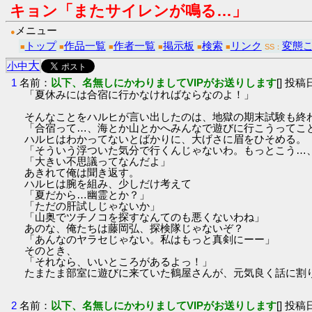
キョン「またサイレンが鳴る…」
メニュー
●
トップ
作品一覧
作者一覧
掲示板
検索
リンク
変態
■
■
■
■
■
■
SS：
大
小
中
1
名前：
以下、名無しにかわりましてVIPがお送りします
[] 投稿日
「夏休みには合宿に行かなければならなのよ！」
そんなことをハルヒが言い出したのは、地獄の期末試験も終
「合宿って…、海とか山とかへみんなで遊びに行こうってこ
ハルヒはわかってないとばかりに、大げさに眉をひそめる。
「そういう浮ついた気分で行くんじゃないわ。もっとこう…
「大きい不思議ってなんだよ」
あきれて俺は聞き返す。
ハルヒは腕を組み、少しだけ考えて
「夏だから…幽霊とか？」
「ただの肝試しじゃないか」
「山奥でツチノコを探すなんてのも悪くないわね」
あのな、俺たちは藤岡弘、探検隊じゃないぞ？
「あんなのヤラセじゃない。私はもっと真剣にーー」
そのとき、
「それなら、いいところがあるよっ！」
たまたま部室に遊びに来ていた鶴屋さんが、元気良く話に割
2
名前：
以下、名無しにかわりましてVIPがお送りします
[] 投稿日