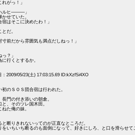
これがっ！」
ハルヒ―――」
輝かせていた。
合宿はそこに決めたわ！」
ことだ。
村寸前だから雰囲気も満点だしねっ！」
ねっ？」
為に行くとするか。
：2009/05/23(土) 17:03:15.69 ID:kXzfSi4XO
い初のＳＯＳ団合宿は行われた。
、長門の付き添いの朝倉。
口と、そのツレ国木田。
こねた俺の妹。
ると断りきれないってのが正直なところだ。
りをいちいち断るのも面倒になって、好きにしろ、と口を滑らせて