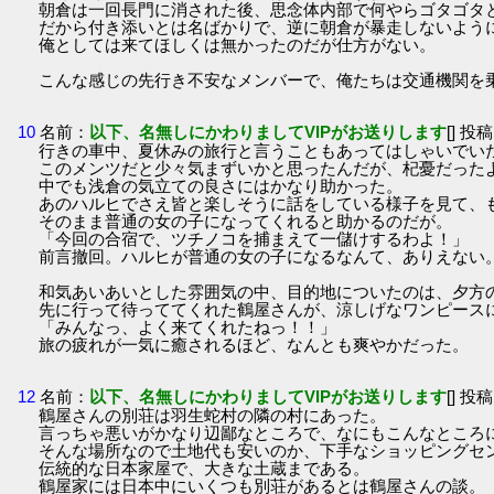
朝倉は一回長門に消された後、思念体内部で何やらゴタゴタ
だから付き添いとは名ばかりで、逆に朝倉が暴走しないよう
俺としては来てほしくは無かったのだが仕方がない。
こんな感じの先行き不安なメンバーで、俺たちは交通機関を
10
名前：
以下、名無しにかわりましてVIPがお送りします
[] 投稿
行きの車中、夏休みの旅行と言うこともあってはしゃいでい
このメンツだと少々気まずいかと思ったんだが、杞憂だった
中でも浅倉の気立ての良さにはかなり助かった。
あのハルヒでさえ皆と楽しそうに話をしている様子を見て、
そのまま普通の女の子になってくれると助かるのだが。
「今回の合宿で、ツチノコを捕まえて一儲けするわよ！」
前言撤回。ハルヒが普通の女の子になるなんて、ありえない
和気あいあいとした雰囲気の中、目的地についたのは、夕方
先に行って待っててくれた鶴屋さんが、涼しげなワンピース
「みんなっ、よく来てくれたねっ！！」
旅の疲れが一気に癒されるほど、なんとも爽やかだった。
12
名前：
以下、名無しにかわりましてVIPがお送りします
[] 投稿
鶴屋さんの別荘は羽生蛇村の隣の村にあった。
言っちゃ悪いがかなり辺鄙なところで、なにもこんなところ
そんな場所なので土地代も安いのか、下手なショッピングセ
伝統的な日本家屋で、大きな土蔵まである。
鶴屋家には日本中にいくつも別荘があるとは鶴屋さんの談。