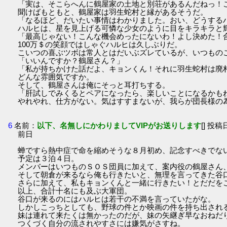
「実は、そこらへんに鶴屋家の土地と別荘があるんだねっ！
聞けばもともと、鶴屋家は羽生蛇村と縁があるそうだ。
「なるほど、だいたい事情はわかりました。おい、どうする
ハルヒは、星を見上げる可憐な少女のように目をキラキラと
「最高じゃない！こんな機会めったにないわ！よし決めた！
100万＄の笑顔ではしゃぐハルヒは久しぶりだ。
こいつの喜ぶツボは常人とはだいぶズレているが、いつもの
「いいんですか？鶴屋さん？」
「私が持ちかけた話だよ、キョンくん！それに羽生蛇村は廃
どんな雰囲気ですか。
そして、鶴屋さんは俺にそっと耳打ちする。
「肝試しでみくるとペアになったら、楽しいことになるかも
やれやれ、仕方がない。気はすすまないが、我らが団長様の
6
名前：
以下、名無しにかわりましてVIPがお送りします
[] 投稿日
前日
蝉ですら熱中症で命を縮めそうな８月初め、記念すべきでな
予定は３泊４日。
メンバーはいつものＳＯＳ団員に加えて、案内役の鶴屋さん
そして朝倉が来るなら俺も行きたいと、無理を言ってきた谷
さらに加えて、私もキョンくんと一緒に行きたい！とだだを
以上、合計十名にも及ぶ大軍団。
谷口が来るのにはハルヒは若干の不満を言っていたがな。
しかしこっちとしても、野球の件とか映画の件を持ち出され
妹は連れて来たくは無かったのだが、妹の矢継ぎ早なおねだ
つくづく自分の流されやすさには嫌気がさすね。