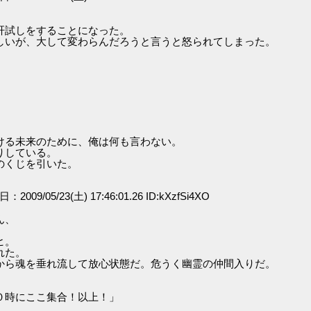
肝試しをすることになった。
しいが、大して変わらんだろうと言うと怒られてしまった。
。
ける未来のために、俺は何も言わない。
りしている。
のくじを引いた。
日：2009/05/23(土) 17:46:01.26 ID:kXzfSi4XO
ん、
ヒ。
れた。
から魂を垂れ流して放心状態だ。危うく幽霊の仲間入りだ。
０時にここ集合！以上！」