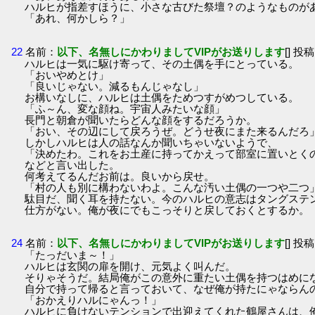
ハルヒが指差すほうに、小さな古びた祭壇？のようなものが
「あれ、何かしら？」
22
名前：
以下、名無しにかわりましてVIPがお送りします
[] 投稿
ハルヒは一気に駆け寄って、その土偶を手にとっている。
「おいやめとけ」
「良いじゃない。減るもんじゃなし」
お構いなしに、ハルヒは土偶をためつすがめつしている。
「ふ～ん、変な顔ね。宇宙人みたいな顔」
長門と朝倉が聞いたらどんな顔をするだろうか。
「おい、その辺にして戻ろうぜ。どうせ夜にまた来るんだろ
しかしハルヒは人の話なんか聞いちゃいないようで、
「決めたわ。これをお土産に持ってかえって部室に置いとく
などと言い出した。
何考えてるんだお前は。良いから戻せ。
「村の人も別に構わないわよ。こんな汚い土偶の一つや二つ
駄目だ、聞く耳を持たない。今のハルヒの意志はタングステ
仕方がない。俺が夜にでもこっそりと戻しておくとするか。
24
名前：
以下、名無しにかわりましてVIPがお送りします
[] 投稿
「たっだいま～！」
ハルヒは玄関の扉を開け、元気よく叫んだ。
そりゃそうだ。結局俺がこの意外に重たい土偶を持つはめに
自分で持って帰ると言っておいて、なぜ俺が持たにゃならん
「おかえりハルにゃんっ！」
ハルヒに負けないテンションで出迎えてくれた鶴屋さんは、