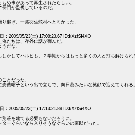
ともめ事があって再生されたらしい。
に長門が監視しているのだ。
乗り継ぎ、一路羽生蛇村へと向かった。
日：2009/05/23(土) 17:08:23.67 ID:kXzfSi4XO
た俺たちは、存外に話が弾んだ。
ようだな。
もしかしてハルヒも、２学期からはもっと多くの人と打ち解けられ
。
のことだった。
に麦藁帽子という出で立ちで、向日葵みたいな笑顔で迎えてくれる
日：2009/05/23(土) 17:13:21.88 ID:kXzfSi4XO
に別荘を建てる必要もないだろうに。
ンターぐらいなら入りそうなぐらいの豪邸だった。