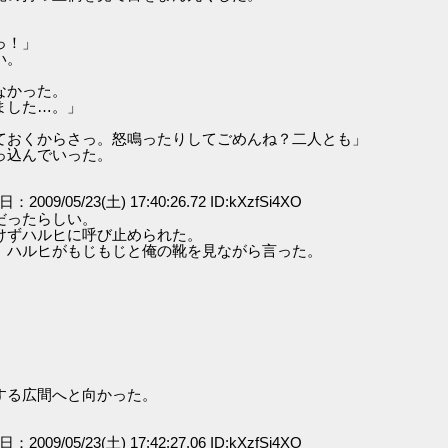
っ！」
い。
なかった。
ました…。」
ておくからさっ。怒鳴ったりしてごめんね？二人とも」
っ込んでいった。
日：2009/05/23(土) 17:40:26.72 ID:kXzfSi4XO
だったらしい。
けずハルヒに呼び止められた。
、ハルヒがもじもじと俺の靴を見ながら言った。
する広間へと向かった。
日：2009/05/23(土) 17:42:27.06 ID:kXzfSi4XO