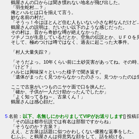
鶴屋さんの口からは聞き慣れない地名が飛び出した。
「羽生蛇村…？」
俺とハルヒは口を揃えて言う。
妙な名前の村だ。
「そうっ！今はほとんど住む人もいない小さな村なんだけど
鶴屋さんの説明は、だいたい以下のような感じだった。
その村は、昔から奇妙な噂が絶えなかった。
ツチノコが生息しているだとか、空魚の伝説とか、ＵＦＯを
そして、極めつけは噂ではなく、過去に起こった大事件。
「村人大量失踪？」
「そうだよっ。10年くらい前に土砂災害があってね。その時
「けど？」
ハルヒは興味深々といった様子で聞き返す。
「遺体がまったく見つからなかったのさっ。見つかったのは
ここで古泉がいつものニヤケ面で口を挟んだ。
「確か、子供が一人だけ助かったんでしたか」
「よく知ってるね～、古泉くん！」
鶴屋さんは感心顔だ。
5
名前：
以下、名無しにかわりましてVIPがお送りします
[] 投稿日
「その話は都市伝説では有名は部類ですからね」
「そうなのか？古泉？」
ええ、と古泉は話題に似つかわしくない優雅な返事をした。
むふふ、と鶴屋さんは得意気な顔をして、話を続ける。