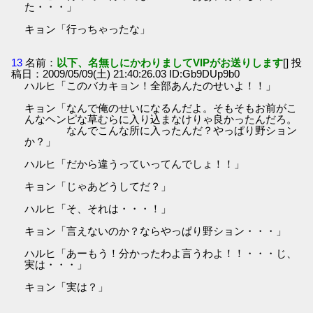
た・・・」
キョン「行っちゃったな」
13
名前：
以下、名無しにかわりましてVIPがお送りします
[] 投
稿日：2009/05/09(土) 21:40:26.03 ID:Gb9DUp9b0
ハルヒ「このバカキョン！全部あんたのせいよ！！」
キョン「なんで俺のせいになるんだよ。そもそもお前がこ
んなヘンピな草むらに入り込まなけりゃ良かったんだろ。
なんでこんな所に入ったんだ？やっぱり野ション
か？」
ハルヒ「だから違うっていってんでしょ！！」
キョン「じゃあどうしてだ？」
ハルヒ「そ、それは・・・！」
キョン「言えないのか？ならやっぱり野ション・・・」
ハルヒ「あーもう！分かったわよ言うわよ！！・・・じ、
実は・・・」
キョン「実は？」