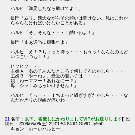
ハルヒ「満足したなら助けてよ！」
長門「ムリ。残念ながらその願いは聞けない。私はこれか
らやらなければいけないことがある」
ハルヒ「そ、そんな・・・！酷いわよ！」
長門「まぁ適当に頑張れよ」
ハルヒ「え！？ちょっと待っ・・・もうっ！なんなのよど
いつこいつも！！」
ヒソヒソ・・・
主婦Ａ「あの子あんなところで何してるのかしら・・・」
主婦Ｂ「やーねぇ、最近の若い子は・・・」
娘「ねーママー！あれなにー？」
母「シッ！みちゃいけません！」
ハルヒ「くっ・・・！ちょっと騒ぎすぎたかしら・・・な
んだか周りの視線が痛いわ・・・」
21
名前：
以下、名無しにかわりましてVIPがお送りします
[] 投
稿日：2009/05/09(土) 22:01:54.84 ID:Gb9DUp9b0
キョン「おーいハルヒー」