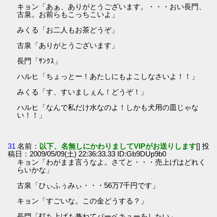
キョン「あぁ、ありがとうございます。・・・おい長門、
古泉。お前らもこっちこいよ」
みくる「お二人もお茶どうぞ」
古泉「ありがとうございます」
長門「ｻﾝｸｽ」
ハルヒ「ちょっとー！あたしにもよこしなさいよ！！」
みくる「す、すいましぇん！どうぞ！」
ハルヒ「なんで私だけ水なのよ！しかも犬用の皿じゃな
い！！」
31
名前：
以下、名無しにかわりましてVIPがお送りします
[] 投
稿日：2009/05/09(土) 22:36:33.33 ID:Gb9DUp9b0
キョン「わがまま言うなよ。さてと・・・売上げはどれく
らいかな」
古泉「ひぃふぅみぃ・・・56万7千円です」
キョン「すごいな。この金どうする？」
長門「打ち上げも兼ねてバーベキューをしたい」