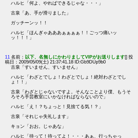
ハルヒ「何よ、やればできるじゃな・・・」
古泉「あ、手が滑りました」
ガッチーンッ！！
ハルヒ「ほんぎゃあああぁぁぁぁ！！ごっつ痛いッ
ッ！！！」
11
名前：
以下、名無しにかわりましてVIPがお送りします
[] 投
稿日：2009/05/09(土) 21:37:41.18 ID:Gb9DUp9b0
古泉「すいません、すいません」
ハルヒ「わざとでしょ！わざとでしょ！絶対わざとでし
ょ！！」
古泉「わざとじゃないですよ。そんなことより僕、もうそ
ろそろ手芸教室にいかなければならないので」
ハルヒ「え！？ちょっと！見捨てる気！？」
古泉「それじゃ失礼します」
キョン「おお。じゃあな」
ハルヒ「待って！待ってよ！・・・あぁ、行っちゃっ