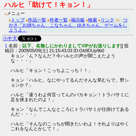
ハルヒ「助けて！キョン！」
メニュー
●
トップ
作品一覧
作者一覧
掲示板
検索
リンク
つ
■
■
■
■
■
■
SS：
かさ「お姉ちゃん、こなちゃん、ゆきちゃん、ゲームをし
ようよ」
大
小
中
1
名前：
以下、名無しにかわりましてVIPがお送りします
[] 投
稿日：2009/05/09(土) 21:15:43.03 ID:Gb9DUp9b0
キョン「ん？なんだ？今ハルヒの声が聞こえたよう
な・・・」
ハルヒ「キョン！こっちよこっち！！」
キョン「ハルヒ。なにやってるんだそんな草むらで。野シ
ョンか？」
ハルヒ「違うわよ何言ってんのバカキョン！トラバサミに
足を挟まれたのよ！」
キョン「なんでこんなところにトラバサミが仕掛けてある
んだ・・・」
ハルヒ「そんなのこっちが聞きたいわよ！それよりはやく
これをなんとかして！」