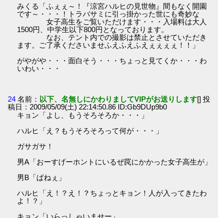
みくる「ふぇぇ～！『涼宮ハルヒの見世物』間もなく開園
です～・・・！トラバサミに引っ掛かった世にも奇妙な
女子高生をご覧いただけます・・・入場料は大人
1500円、中学生以下800円となっております。
なお、テント内での撮影は禁止とさせていただき
ます。ご了承くださいませふえふえふえぇぇぇぇ！！」
がやがや・・・面白そう・・・ちょっと見てくか・・・わ
いわい・・・
24
名前：
以下、名無しにかわりましてVIPがお送りします
[] 投
稿日：2009/05/09(土) 22:14:50.86 ID:Gb9DUp9b0
キョン「よし、もうそろそろか・・・」
ハルヒ「え？もうそろそろって何が・・・」
ガサガサ！
男A「おーすげーホントにいるぜ罠にかかった女子高生が」
男B「ぱねぇ」
ハルヒ「え！？え！？ちょっとキョン！人が入ってきたわ
よ！？」
キョン「いらっしゃいませー」