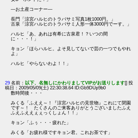
―お土産コーナー―
長門「涼宮ハルヒのトラバサミ写真1枚1000円。」
古泉「涼宮ハルヒのトラバサミ人形一体3000円でーす。」
ハルヒ「あ、あれは有希に古泉君！？いつの間
に・・・！」
キョン「ほらハルヒ。よそ見してないで芸の一つでもやれ
よ」
ハルヒ「やらないわよ！！」
29
名前：
以下、名無しにかわりましてVIPがお送りします
[] 投
稿日：2009/05/09(土) 22:30:38.64 ID:Gb9DUp9b0
数時間後・・・
みくる「ふええ～！『涼宮ハルヒの見世物』これにて閉園
です～！ たくさんのご来客ありがとうございましたふえ
ふえふええぇぇっくしょん！！」
キョン「ふぅ・・・疲れた」
みくる「お疲れ様ですキョン君。これお茶です」