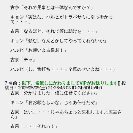
古泉「それで用事とは一体なんですか？」
キョン「実はな、ハルヒがトラバサミに引っ掛かっ
て・・・」
古泉「なるほど、それで僕に助けを・・・」
キョン「頼む、なんとかしてやってくれないか」
ハルヒ「お願いよ古泉君！」
古泉「チッ」
ハルヒ（し、舌打ち・・・！？気のせいよね・・・）
7
名前：
以下、名無しにかわりましてVIPがお送りします
[] 投
稿日：2009/05/09(土) 21:26:43.03 ID:Gb9DUp9b0
古泉「分かりました。僕に任せてください」
キョン「おお頼もしいな。じゃあ任せたぞ」
古泉「はい。・・・じゃあちょっと失礼しますよ涼宮さ
ん」
古泉「・・・それっ！」