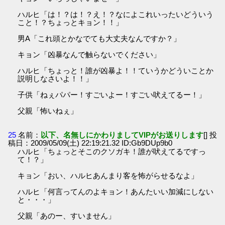
ハルヒ「は！？は！？え！？なによこれいったいどういう
こと！？ちょっとキョン！！」
男A「これ頭とかなでても大丈夫なんですか？」
キョン「凶暴なんで触らないでください」
ハルヒ「ちょっと！誰が凶暴よ！！ていうかどういことか
説明しなさいよ！！」
子供「ねぇパパー！すごいよー！すごい吠えてるー！」
父親「怖いねぇ」
25
名前：
以下、名無しにかわりましてVIPがお送りします
[] 投
稿日：2009/05/09(土) 22:19:21.32 ID:Gb9DUp9b0
ハルヒ「ちょっとそこのクソガキ！誰が吠えてるですっ
て！？」
キョン「おい、ハルヒあんまり客を怖がらせるなよ」
ハルヒ「何言ってんのよキョン！あんたいい加減にしない
と・・・」
父親「あのー、すいません」