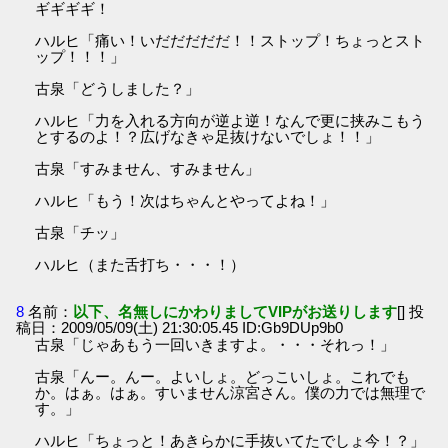
ギギギギ！
ハルヒ「痛い！いだだだだだ！！ストップ！ちょっとスト
ップ！！！」
古泉「どうしました？」
ハルヒ「力を入れる方向が逆よ逆！なんで更に挟みこもう
とするのよ！？広げなきゃ足抜けないでしょ！！」
古泉「すみません、すみません」
ハルヒ「もう！次はちゃんとやってよね！」
古泉「チッ」
ハルヒ（また舌打ち・・・！）
8
名前：
以下、名無しにかわりましてVIPがお送りします
[] 投
稿日：2009/05/09(土) 21:30:05.45 ID:Gb9DUp9b0
古泉「じゃあもう一回いきますよ。・・・それっ！」
古泉「んー。んー。よいしょ。どっこいしょ。これでも
か。はぁ。はぁ。すいません涼宮さん。僕の力では無理で
す。」
ハルヒ「ちょっと！あきらかに手抜いてたでしょ今！？」