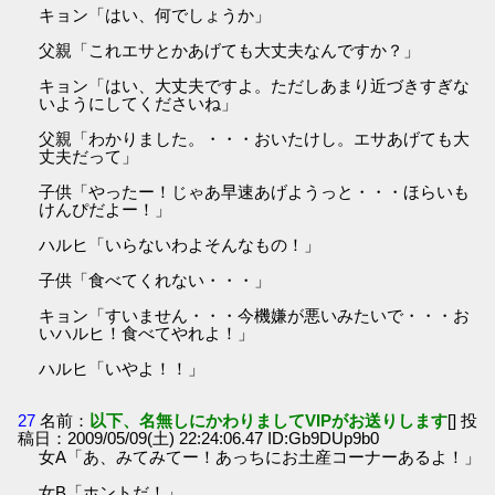
キョン「はい、何でしょうか」
父親「これエサとかあげても大丈夫なんですか？」
キョン「はい、大丈夫ですよ。ただしあまり近づきすぎな
いようにしてくださいね」
父親「わかりました。・・・おいたけし。エサあげても大
丈夫だって」
子供「やったー！じゃあ早速あげようっと・・・ほらいも
けんぴだよー！」
ハルヒ「いらないわよそんなもの！」
子供「食べてくれない・・・」
キョン「すいません・・・今機嫌が悪いみたいで・・・お
いハルヒ！食べてやれよ！」
ハルヒ「いやよ！！」
27
名前：
以下、名無しにかわりましてVIPがお送りします
[] 投
稿日：2009/05/09(土) 22:24:06.47 ID:Gb9DUp9b0
女A「あ、みてみてー！あっちにお土産コーナーあるよ！」
女B「ホントだ！」