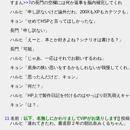
すまん
>>7
の長門の空欄には何か返事を脳内補完してくれ
ハルヒ「申し訳ないけど論外だわ。200XもXPもカテツクも
キョン「せめてHSPと言ってほしかったな」
長門「申し訳ない」
ハルヒ「えーと、本とか好きよね？シナリオは書ける？」
長門「可能」
ハルヒ「じゃあ、一応はそれでお願いするわね」
キョン「肩身の狭い思いをするかもしれないが我慢してくれ
ハルヒ「思ったんだけど、キョン」
キョン「何だ？」
ハルヒ「HP上で製作日記を付けるのはやっぱり巨乳萌えキ
キョン「は？」
11
名前：
以下、名無しにかわりましてVIPがお送りします
[] 投稿
ハルヒ「連れてきたわ。書道部２年の朝比奈みくるちゃん」