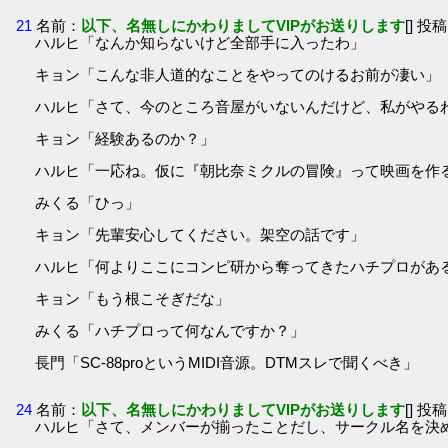
21
名前：
以下、名無しにかわりましてVIPがお送りします
[] 投稿
ハルヒ「なんか知らないけど全部手に入ったわ」
キョン「こんな非人道的なことをやってのけるお前が凄い」
ハルヒ「さて、今のところ音屋がいないんだけど、私がやる
キョン「経験あるのか？」
ハルヒ「一応ね。仮に『朝比奈ミクルの冒険』って映画を作
みくる「ひっ」
キョン「先輩安心してください。架空の話です」
ハルヒ「何よりここにコンピ研から奪ってきたハチプロがあ
キョン「もう根こそぎだな」
みくる「ハチプロって何なんですか？」
長門「SC-88proというMIDI音源。DTMスレで聞くべき」
24
名前：
以下、名無しにかわりましてVIPがお送りします
[] 投稿
ハルヒ「さて、メンバーが揃ったことだし、サークル名を決