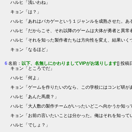
ハルヒ「浅いわね」
キョン「は？」
ハルヒ「あれはバカゲーという１ジャンルを成熟させた。あ
ハルヒ「だからこそ、それ以降のゲームは大体が勇者と異常
ハルヒ「それを知った製作者たちは方向性を変え、結果いく
キョン「なるほど」
6
名前：
以下、名無しにかわりましてVIPがお送りします
[] 投稿日
キョン「ところでだ」
ハルヒ「何よ」
キョン「ゲームを作りたいのなら、この学校にはコンピ研が
ハルヒ「あんた馬鹿？」
ハルヒ「大人数の製作チームがいったいどこへ向かうか知っ
キョン「お前の言いたいことは分かった。俺はそれを知って
ハルヒ「でしょ？」