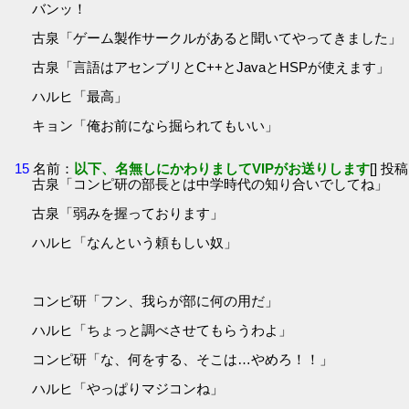
バンッ！
古泉「ゲーム製作サークルがあると聞いてやってきました」
古泉「言語はアセンブリとC++とJavaとHSPが使えます」
ハルヒ「最高」
キョン「俺お前になら掘られてもいい」
15
名前：
以下、名無しにかわりましてVIPがお送りします
[] 投稿
古泉「コンピ研の部長とは中学時代の知り合いでしてね」
古泉「弱みを握っております」
ハルヒ「なんという頼もしい奴」
コンピ研「フン、我らが部に何の用だ」
ハルヒ「ちょっと調べさせてもらうわよ」
コンピ研「な、何をする、そこは…やめろ！！」
ハルヒ「やっぱりマジコンね」