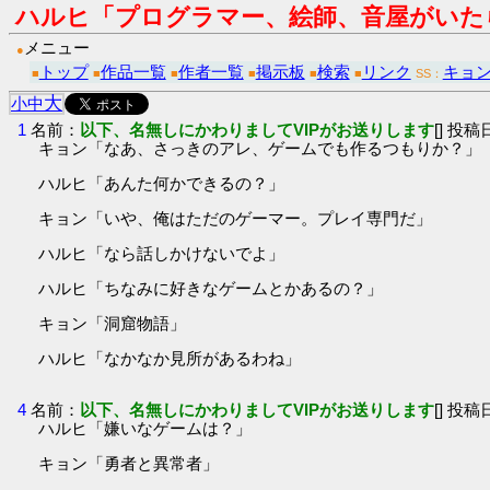
ハルヒ「プログラマー、絵師、音屋がいた
メニュー
●
トップ
作品一覧
作者一覧
掲示板
検索
リンク
キョ
■
■
■
■
■
■
SS：
大
小
中
1
名前：
以下、名無しにかわりましてVIPがお送りします
[] 投稿日
キョン「なあ、さっきのアレ、ゲームでも作るつもりか？」
ハルヒ「あんた何かできるの？」
キョン「いや、俺はただのゲーマー。プレイ専門だ」
ハルヒ「なら話しかけないでよ」
ハルヒ「ちなみに好きなゲームとかあるの？」
キョン「洞窟物語」
ハルヒ「なかなか見所があるわね」
4
名前：
以下、名無しにかわりましてVIPがお送りします
[] 投稿日
ハルヒ「嫌いなゲームは？」
キョン「勇者と異常者」