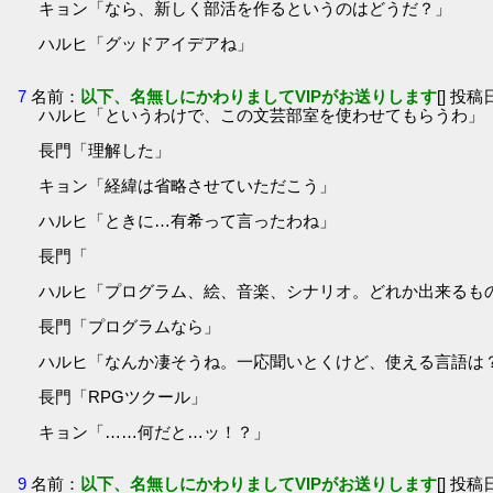
キョン「なら、新しく部活を作るというのはどうだ？」
ハルヒ「グッドアイデアね」
7
名前：
以下、名無しにかわりましてVIPがお送りします
[] 投稿日
ハルヒ「というわけで、この文芸部室を使わせてもらうわ」
長門「理解した」
キョン「経緯は省略させていただこう」
ハルヒ「ときに…有希って言ったわね」
長門「
ハルヒ「プログラム、絵、音楽、シナリオ。どれか出来るも
長門「プログラムなら」
ハルヒ「なんか凄そうね。一応聞いとくけど、使える言語は
長門「RPGツクール」
キョン「……何だと…ッ！？」
9
名前：
以下、名無しにかわりましてVIPがお送りします
[] 投稿日