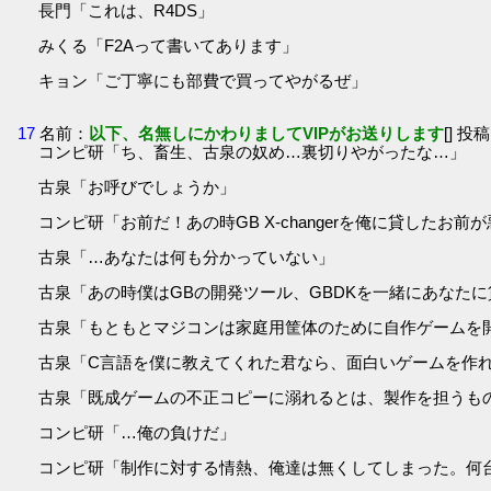
長門「これは、R4DS」
みくる「F2Aって書いてあります」
キョン「ご丁寧にも部費で買ってやがるぜ」
17
名前：
以下、名無しにかわりましてVIPがお送りします
[] 投稿
コンピ研「ち、畜生、古泉の奴め…裏切りやがったな…」
古泉「お呼びでしょうか」
コンピ研「お前だ！あの時GB X-changerを俺に貸したお前
古泉「…あなたは何も分かっていない」
古泉「あの時僕はGBの開発ツール、GBDKを一緒にあなた
古泉「もともとマジコンは家庭用筐体のために自作ゲームを
古泉「C言語を僕に教えてくれた君なら、面白いゲームを作
古泉「既成ゲームの不正コピーに溺れるとは、製作を担うも
コンピ研「…俺の負けだ」
コンピ研「制作に対する情熱、俺達は無くしてしまった。何