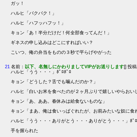
ガッ！
ハルヒ「バクバク！」
ハルヒ「ハフッハフッ！」
キョン「あ！半分だけだ！何全部食ってんだ！」
ギネスの申し込みはどこにすればいい？
こいつ、俺の弁当をものの３秒で平らげやがった
21
名前：
以下、名無しにかわりましてVIPがお送りします
[] 投稿
ハルヒ「うう・・・」ﾎﾟﾛﾎﾟﾛ
キョン「どうした？舌でも噛んだのか？」
ハルヒ「白いお米を食べたのが２ヶ月ぶりで嬉しいやらおいしい
キョン「あ、ああ。春休みは給食ないものな」
キョン「まあ、俺は食いっぱぐれたが、お前みたいな奴に食
ハルヒ「うう・・・ありがとう・・・ありがとう・・・」ﾎﾟﾛﾎ
手を握られた