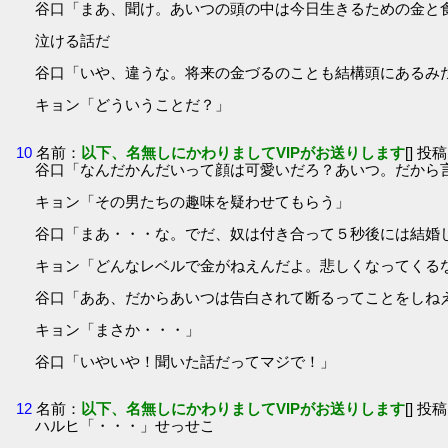
谷口「まあ、聞け。あいつの頭の中は今日生きるための金と
泣ける話だ
谷口「いや、違うな。将来の金づるのことも結構頭にあるみ
キョン「どういうことだ？」
10
名前：
以下、名無しにかわりましてVIPがお送りします
[] 投稿
谷口「なんだかんだいって顔は可愛いだろ？あいつ。だから
キョン「その男たちの趣味を疑わせてもらう」
谷口「まあ・・・な。でだ、奴は付き合って５秒後には結婚
キョン「どんなレベルで金がねえんだよ。悲しくなってくる
谷口「ああ、だからあいつは告白されて断るってことをしね
キョン「まさか・・・」
谷口「いやいや！聞いた話だってマジで！」
12
名前：
以下、名無しにかわりましてVIPがお送りします
[] 投稿
ハルヒ「・・・」せっせこ