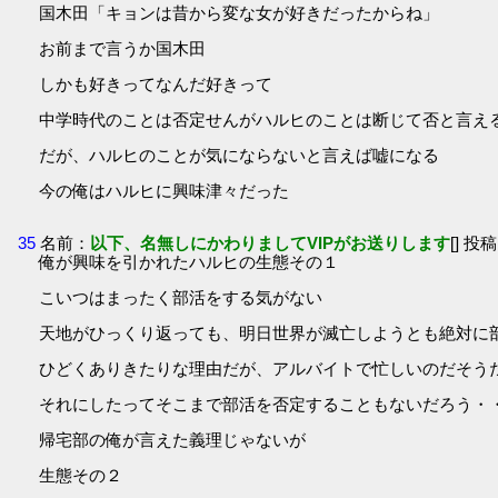
国木田「キョンは昔から変な女が好きだったからね」
お前まで言うか国木田
しかも好きってなんだ好きって
中学時代のことは否定せんがハルヒのことは断じて否と言え
だが、ハルヒのことが気にならないと言えば嘘になる
今の俺はハルヒに興味津々だった
35
名前：
以下、名無しにかわりましてVIPがお送りします
[] 投稿
俺が興味を引かれたハルヒの生態その１
こいつはまったく部活をする気がない
天地がひっくり返っても、明日世界が滅亡しようとも絶対に
ひどくありきたりな理由だが、アルバイトで忙しいのだそう
それにしたってそこまで部活を否定することもないだろう・
帰宅部の俺が言えた義理じゃないが
生態その２