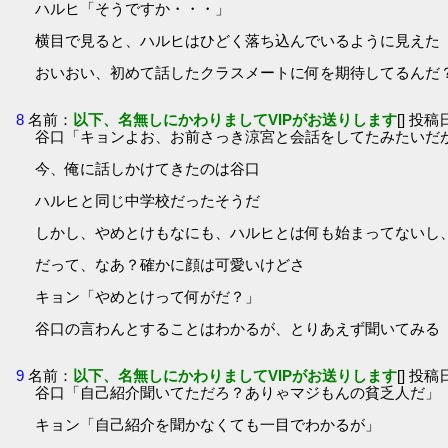
ハルヒ「そうですか・・・」
横目で見ると、ハルヒはひどく落ち込んでいるように見えた
おいおい、初めて話したクラスメートに何を期待してるんだ
8
名前：
以下、名無しにかわりましてVIPがお送りします
[] 投稿日
谷口「キョンよお、お前さっき涼宮と会話をしてたみたいだ
今、俺に話しかけてきたのは谷口
ハルヒと同じ中学校だったそうだ
しかし、やめとけもなにも、ハルヒとは何も始まってないし
だって、なあ？確かに顔は可愛いけどさ
キョン「やめとけって何がだ？」
谷口の言わんとすることはわかるが、とりあえず聞いてみる
9
名前：
以下、名無しにかわりましてVIPがお送りします
[] 投稿日
谷口「自己紹介聞いてただろ？ありゃマジもんの貧乏人だ」
キョン「自己紹介を聞かなくても一目でわかるが」