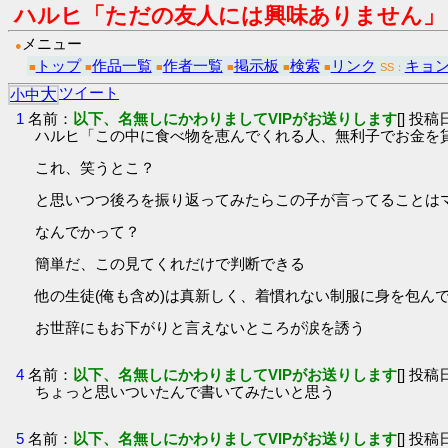
ハルヒ「ただの友人には興味ありません」
メニュー
●
トップ
作品一覧
作者一覧
掲示板
検索
リンク
キョ
■
■
■
■
■
■
SS：
ツイート
大
小
中
1
名前：
以下、名無しにかわりましてVIPがお送りします
[] 投稿日
ハルヒ「この中に食べ物を恵んでくれる人、無利子でお金を
これ、笑うとこ？
と思いつつ後ろを振り返ってみたらこの子が言ってることは
なんでかって？
簡単だ、この見てくれだけで判断できる
他の生徒(俺も含め)は真新しく、着慣れない制服に身を包
お世辞にもお下がりと言えないところが涙を誘う
4
名前：
以下、名無しにかわりましてVIPがお送りします
[] 投稿日
ちょっと思いついたんで書いてみたいと思う
5
名前：
以下、名無しにかわりましてVIPがお送りします
[] 投稿日