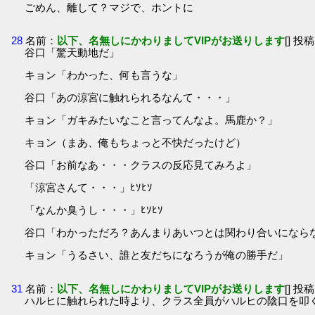
ごめん、離して？マジで、ホントに
28
名前：
以下、名無しにかわりましてVIPがお送りします
[] 投稿
谷口「驚天動地だ」
キョン「わかった、何も言うな」
谷口「あの涼宮に触れられるなんて・・・」
キョン「ガキみたいなこと言ってんなよ。馬鹿か？」
キョン（まあ、俺もちょっと不快だったけど）
谷口「お前なあ・・・クラスの反応見てみろよ」
「涼宮さんて・・・」ﾋｿﾋｿ
「なんか臭うし・・・」ﾋｿﾋｿ
谷口「わかっただろ？あんまりあいつとは関わり合いになら
キョン「うるさい、誰と友だちになろうが俺の勝手だ」
31
名前：
以下、名無しにかわりましてVIPがお送りします
[] 投稿
ハルヒに触れられた時より、クラス全員がハルヒの陰口を叩