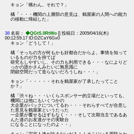
キョン「構わん。それで？」
橘「・・・機関の上層部の意見は、鶴屋家の人間への能力
の移動に帰結した」
38
名前：
◆QGtS.0RtWo
[] 投稿日：2009/04/16(木)
00:12:59.17 ID:DZCaY6Gx0
キョン「どうして！」
橘「そっちの方が何もかも好都合だからよ。事情を知って
いるものが力を持てば
研究もしやすいし、その力も利用できる・・・なによりど
っかの誰かさんみたいに無意識に
閉鎖空間だって造らないだろうしね・・・」
キョン「・・・・・それを鶴屋家が了承したってこと
か？」
橘「渋々ね・・・いくらスポンサー的立場だといっても、
機関には他にもいくつかの
大企業がバックについてるわ・・・それらすべてが合意し
た意見を鶴屋家というたった
一企業が覆せるはずもなく・・・そして次期当主であるあ
んた達のお友達がその実験台
になることになったのよ・・」
キョン「宇宙人達が許さないだろ！！そこにいる周防とか