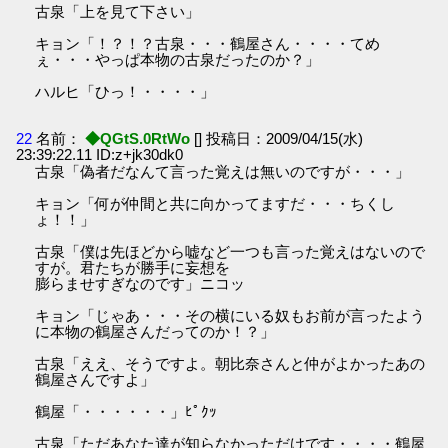
古泉「上を見て下さい」
キョン「！？！？古泉・・・鶴屋さん・・・・てめ
ぇ・・・やっぱ本物の古泉だったのか？」
ハルヒ「ひっ！・・・・」
22
名前：
◆QGtS.0RtWo
[] 投稿日：2009/04/15(水)
23:39:22.11 ID:z+jk30dk0
古泉「偽者だなんて言った覚えは無いのですが・・・」
キョン「何が仲間と共に向かってますだ・・・ちくし
ょ！！」
古泉「僕は先ほどから嘘など一つも言った覚えはないので
すが。君たちが勝手に妄想を
膨らませすぎなのです」ニコッ
キョン「じゃあ・・・その横にいる奴もお前が言ったよう
に本物の鶴屋さんだってのか！？」
古泉「ええ、そうですよ。朝比奈さんと仲がよかったあの
鶴屋さんですよ」
鶴屋「・・・・・・」ﾋﾟｸｯ
古泉「ただあなた達が知らなかっただけです・・・・鶴屋