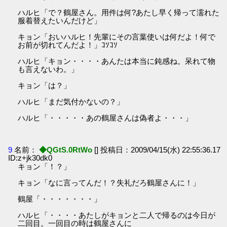
ハルヒ「で？鶴屋さん。用件は何?あたし早く帰って濡れた
服着替えたいんだけど」
キョン「おいハルヒ！先輩にその言葉使いは何だよ！何で
お前が切れてんだよ！」ｺｿｺｿ
ハルヒ「キョン・・・・あんたは本当に鈍感ね。呆れて物
も言えないわ。」
キョン「は？」
ハルヒ「まだ気付かないの？」
ハルヒ「・・・・・あの鶴屋さんは偽者よ・・・」
9
名前：
◆QGtS.0RtWo
[] 投稿日：2009/04/15(水) 22:55:36.17
ID:z+jk30dk0
キョン「！？」
キョン「なに言ってんだ！？失礼だろ鶴屋さんに！」
鶴屋「・・・・・・・」
ハルヒ「・・・・あたしがキョンと二人で帰るのは今日が
二回目。一回目の時は鶴屋さんに