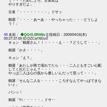
て・・・だめにょろ。古泉君は
やりすぎだよ」
古泉「・・・・・・・・」ドサッ
鶴屋「・・・・あーあ・・やっちゃった・・・どうしよ
う！」
48
名前：
◆QGtS.0RtWo
[] 投稿日：2009/04/16(木)
00:27:37.00 ID:DZCaY6Gx0
キョン「鶴屋さん！！・・・・え・・？どうして・・・」
鶴屋「かさ・・・・」
キョン「え？」
鶴屋「あたしが雨で濡れてたら・・・二人ともすごい心配
してくれたじゃん？・・・
やっぱ二人は心の底から優しいんだって思って・・・」
鶴屋「そんな二人を・・・・・ころすなんてやっぱできな
いｙ」
パンッ！
鶴屋「ｳｯ・・・・・」ドサ･･