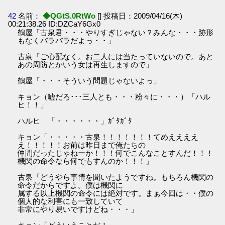
42
名前：
◆QGtS.0RtWo
[] 投稿日：2009/04/16(木)
00:21:38.26 ID:DZCaY6Gx0
鶴屋「古泉君・・・やりすぎじゃない？みんな・・・跡形
もなくバラバラだよっ・・」
古泉「ご心配なく。お二人には当たっていないので。あと
あの周防とかいう女は再生しますので」
鶴屋「・・・そういう問題じゃないよっ」
キョン（嘘だろ･･･三人とも・・・粉々に・・・）「ハル
ヒ！！」
ハルヒ 「・・・・・・」ｶﾞﾀｶﾞﾀ
キョン「・・・・・古泉！！！！！！！てめええええ
え！！！！！お前は昨日まで俺たちの
仲間だったじゃねーか！！！何でこんなことすんだ！！！
機関の命令なら何でもすんのか！！！」
古泉「どうやら事情を聞いたようですね。もちろん機関の
命令だからですよ。僕は機関に
属する以上機関の命令には絶対です。まぁ今回は・・僕の
個人的な利害にも一致していて
非常にやり易いですけどね・・・」