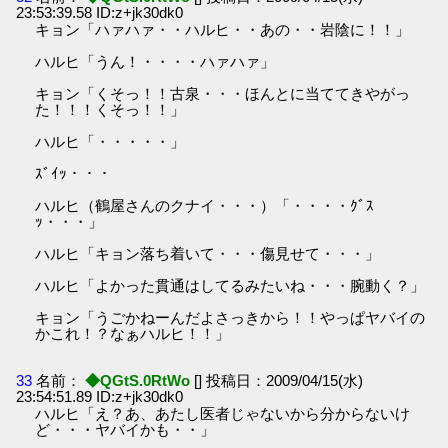
23:53:39.58 ID:z+jk30dk0
キョン「ハァハァ・・ハルヒ・・あの・・岩陰に！！」
ハルヒ「うん！・・・・ハァハァ」
キョン「くそっ！！古泉・・・ほんとに当ててきやがっ
た！！！くそっ！！」
ハルヒ「・・・・・」
ｽﾞｲｯ・・・
ハルヒ（鶴屋さんのクナイ・・・）「・・・・ｸﾞｽ
ｯ・・・」
ハルヒ「キョン落ち着いて・・・傷見せて・・・」
ハルヒ「よかった貫通はしてるみたいね・・・腕動く？」
キョン「うごかねーんだよさっきから！！やっぱヤバイの
かこれ！？なぁハルヒ！！」
33
名前：
◆QGtS.0RtWo
[] 投稿日：2009/04/15(水)
23:54:51.89 ID:z+jk30dk0
ハルヒ「え？あ、あたし医者じゃないから分からないけ
ど・・・ヤバイかも・・」