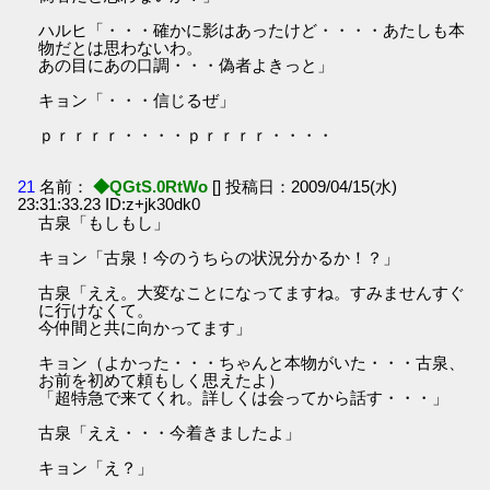
ハルヒ「・・・確かに影はあったけど・・・・あたしも本
物だとは思わないわ。
あの目にあの口調・・・偽者よきっと」
キョン「・・・信じるぜ」
ｐｒｒｒｒ・・・・ｐｒｒｒｒ・・・・
21
名前：
◆QGtS.0RtWo
[] 投稿日：2009/04/15(水)
23:31:33.23 ID:z+jk30dk0
古泉「もしもし」
キョン「古泉！今のうちらの状況分かるか！？」
古泉「ええ。大変なことになってますね。すみませんすぐ
に行けなくて。
今仲間と共に向かってます」
キョン（よかった・・・ちゃんと本物がいた・・・古泉、
お前を初めて頼もしく思えたよ）
「超特急で来てくれ。詳しくは会ってから話す・・・」
古泉「ええ・・・今着きましたよ」
キョン「え？」