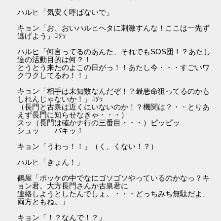
ハルヒ「気安く呼ばないで」
キョン「お、おいハルヒヘタに刺激すんな！ここは一先ず
逃げよう」ｺｿｯ
ハルヒ「何言ってるのあんた、それでもSOS団！？あたし
達の活動目的は何？！
とうとう来たのよこの日がっ！！あたし今・・・すごいワ
クワクしてるわ！！」
キョン「相手は未知数なんだぞ！？最悪命狙ってるのかも
しれんじゃないか！」ｺｿｯ
（長門と古泉は近くにいないのか！？機関は？・・とりあ
えず長門に知らせなきゃ・・・）
スッ（長門は確かナ行の三番目・・・）ピッピッ
シュッ バキッ！
キョン「うわっ！！」（く、くない！？）
ハルヒ「きょん！」
鶴屋「ポッケの中でなにゴソゴソやっているのかなっ？キ
ョン君。大方長門さんか古泉君に
連絡しようとしたんでしょ。・・・どっちみち無駄だよ、
両方ともね。」
キョン「！？なんで！？」