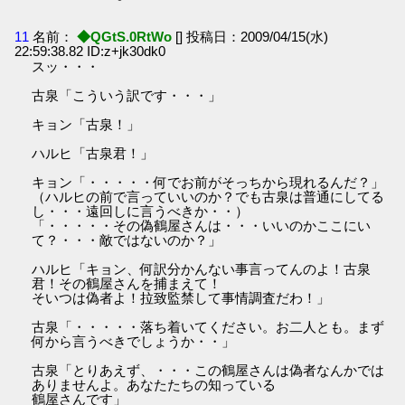
11
名前：
◆QGtS.0RtWo
[] 投稿日：2009/04/15(水)
22:59:38.82 ID:z+jk30dk0
スッ・・・
古泉「こういう訳です・・・」
キョン「古泉！」
ハルヒ「古泉君！」
キョン「・・・・・何でお前がそっちから現れるんだ？」
（ハルヒの前で言っていいのか？でも古泉は普通にしてる
し・・・遠回しに言うべきか・・）
「・・・・・その偽鶴屋さんは・・・いいのかここにい
て？・・・敵ではないのか？」
ハルヒ「キョン、何訳分かんない事言ってんのよ！古泉
君！その鶴屋さんを捕まえて！
そいつは偽者よ！拉致監禁して事情調査だわ！」
古泉「・・・・・落ち着いてください。お二人とも。まず
何から言うべきでしょうか・・」
古泉「とりあえず、・・・この鶴屋さんは偽者なんかでは
ありませんよ。あなたたちの知っている
鶴屋さんです」