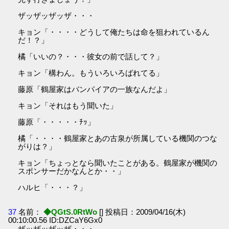
ザッザッザッザ・・・
キョン「・・・・どうして俺たちは命を狙われているん
だ！？」
橘「いいの？・・・彼女の前で話して？」
キョン「構わん。もういろいろばれてる」
藤原「鶴屋家はバンパイアの一族なんだよ」
キョン「それはもう聞いた」
藤原「・・・・・ﾁｯ」
橘「・・・・鶴屋家とあの古泉が所属している機関のつな
がりは？」
キョン「ちょっとなら聞いたことがある。鶴屋家が機関の
スポンサーだかなんとか・・」
ハルヒ「・・・？」
37
名前：
◆QGtS.0RtWo
[] 投稿日：2009/04/16(木)
00:10:00.56 ID:DZCaY6Gx0
ザッザッザッザ・・・