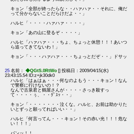
キョン「全部が終ったらな・・ハァハァ・・それに、俺だ
って分からないことだらけだよ・・」
ハルヒ「・・・・ハァハァ・・・・」
キョン「あの山に登るぞ・・・・」
ハルヒ「ハァハァ・・・ちょ、ちょっと休憩！！！あいつ
ら追ってきてないわ！」
キョン「・・・ハァハァ・・・ちょっとだぞ・・」ドサッ
25
名前：
◆QGtS.0RtWo
[] 投稿日：2009/04/15(水)
23:43:15.54 ID:z+jk30dk0
ハルヒ「はぁはぁ・・・何なのよもう・・・キョン！なん
で警察に行けないの！？
なんで古泉君と鶴屋さんが・・・・さっき殺すっ
て・・・・ぅ、・・ｸﾞｽｯ・・」
キョン「・・・・・・・泣くな。ハルヒ、お前は助かりた
いとずっと願ってればいい・・」
ハルヒ「何言ってん・・・キョン！その赤い光！！！危な
い！！！」
パンッ！！