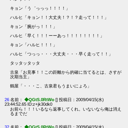
キョン「う゛っっっ！！！！」
ハルヒ「キョン！！大丈夫！？！？走って！！！」
キョン「腕がっ！！！」
ハルヒ「早く！！！ーーあっ！！！！！！！！」
キョン「ハルヒ！！！」
ハルヒ「つっっ・・・大丈夫・・・早く走って！！」
タッタッタッタ
古泉「お見事！！この距離から的確に当てるとは、さすが
次期当主」
鶴屋「・・・こ、古泉君もうまいにょろ」
26
名前：
◆QGtS.0RtWo
[] 投稿日：2009/04/15(水)
23:44:52.65 ID:z+jk30dk0
お前ら！！！いるなら返事してくれ。いないなら俺は消え
るまでだ
32
名前：
◆QGtS.0RtWo
[] 投稿日：2009/04/15(水)