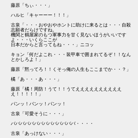
藤原「ちぃ・・・」
ハルヒ「キャーーー！！！」
古泉「・・・おやおやホントに助けに来るとは・・・自殺
志願者だらけですね。
機関と鶴屋家のもつ軍事力を甘く見ないほうがいいです
よ・・・いくらここが
日本だからと言ってもね・・・」ニコッ
キョン「何だよこれ・・・装甲車で囲まれてるぞ！！なん
とかしろよ！」
藤原「黙ってろ！！くそっ俺の人生もここまでか・・？」
橘「あ・・・あ・・・」
藤原「橘！周防！うて！！うてええええええええええ
え！！！！！」
パンッ！パンッ！パンッ！
古泉「可愛そうに・・・」
ババババババババババババババ・・・・
古泉「あっけない・・・」