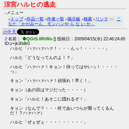
涼宮ハルヒの逃走
メニュー
●
トップ
作品一覧
作者一覧
掲示板
検索
リンク
こ
■
■
■
■
■
■
SS：
なた「かがみーん、モンハンや ら な い か」
大
小
中
2
名前：
◆QGtS.0RtWo
[] 投稿日：2009/04/15(水) 22:46:24.65
ID:z+jk30dk0
ハルヒ「ハァハァハァ！・・・んっ！・・・・・」
ハルヒ「どうなってんのよ！？」
ハルヒ「ハァハァ！キョン！待ってはやいっ！・・・・
っ」
キョン「ハァハァハァ！頑張れ！早く！」
キョン（あの目はマジだった・・・・）
キョン「ハルヒ！あそこに隠れるぞ！」
キョン（なんで？・・・何であいつらが襲ってくるん
だ！？ハァハァ）
ハルヒ「ぜぇぜぇ・・・・・・・・・」