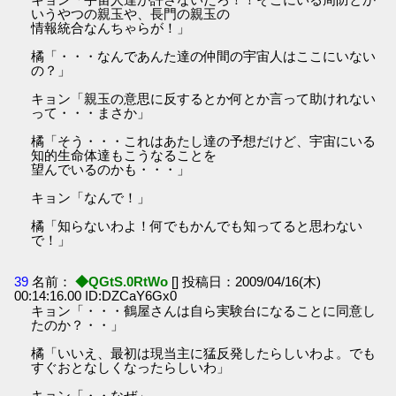
いうやつの親玉や、長門の親玉の
情報統合なんちゃらが！」
橘「・・・なんであんた達の仲間の宇宙人はここにいない
の？」
キョン「親玉の意思に反するとか何とか言って助けれない
って・・・まさか」
橘「そう・・・これはあたし達の予想だけど、宇宙にいる
知的生命体達もこうなることを
望んでいるのかも・・・」
キョン「なんで！」
橘「知らないわよ！何でもかんでも知ってると思わない
で！」
39
名前：
◆QGtS.0RtWo
[] 投稿日：2009/04/16(木)
00:14:16.00 ID:DZCaY6Gx0
キョン「・・・鶴屋さんは自ら実験台になることに同意し
たのか？・・」
橘「いいえ、最初は現当主に猛反発したらしいわよ。でも
すぐおとなしくなったらしいわ」
キョン「・・なぜ」