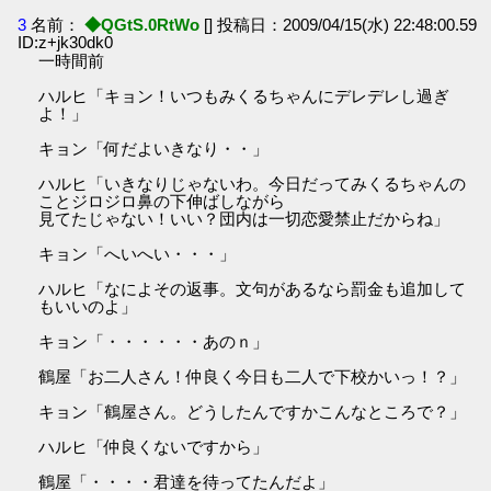
3
名前：
◆QGtS.0RtWo
[] 投稿日：2009/04/15(水) 22:48:00.59
ID:z+jk30dk0
一時間前
ハルヒ「キョン！いつもみくるちゃんにデレデレし過ぎ
よ！」
キョン「何だよいきなり・・」
ハルヒ「いきなりじゃないわ。今日だってみくるちゃんの
ことジロジロ鼻の下伸ばしながら
見てたじゃない！いい？団内は一切恋愛禁止だからね」
キョン「へいへい・・・」
ハルヒ「なによその返事。文句があるなら罰金も追加して
もいいのよ」
キョン「・・・・・・あのｎ」
鶴屋「お二人さん！仲良く今日も二人で下校かいっ！？」
キョン「鶴屋さん。どうしたんですかこんなところで？」
ハルヒ「仲良くないですから」
鶴屋「・・・・君達を待ってたんだよ」