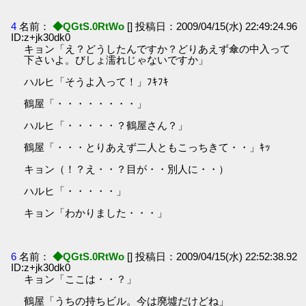
4
名前：
◆QGtS.0RtWo
[] 投稿日：2009/04/15(水) 22:49:24.96
ID:z+jk30dk0
キョン「え？どうしたんですか？どりあえず傘の中入って
下さいよ。びしょ濡れじゃないですか」
ハルヒ「そうよ入って！」ﾌｷﾌｷ
鶴屋「・・・・・・・・」
ハルヒ「・・・・・？鶴屋さん？」
鶴屋「・・・とりあえず二人ともこっちきて・・」ｷｯ
キョン（！？え・・？目が・・別人に・・）
ハルヒ「・・・・・」
キョン「わかりました・・・」
6
名前：
◆QGtS.0RtWo
[] 投稿日：2009/04/15(水) 22:52:38.92
ID:z+jk30dk0
キョン「ここは・・？」
鶴屋「うちの持ちビル。今は廃墟だけどね」