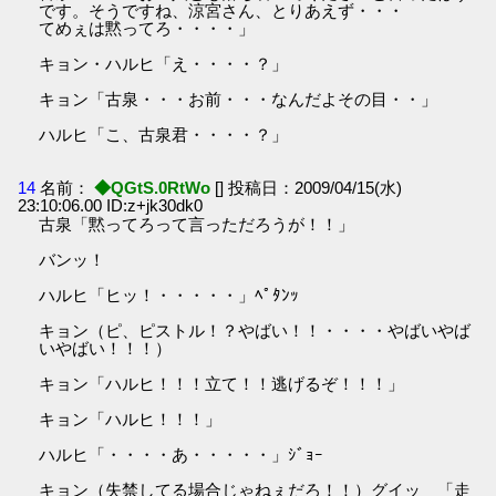
です。そうですね、涼宮さん、とりあえず・・・
てめぇは黙ってろ・・・・」
キョン・ハルヒ「え・・・・？」
キョン「古泉・・・お前・・・なんだよその目・・」
ハルヒ「こ、古泉君・・・・？」
14
名前：
◆QGtS.0RtWo
[] 投稿日：2009/04/15(水)
23:10:06.00 ID:z+jk30dk0
古泉「黙ってろって言っただろうが！！」
バンッ！
ハルヒ「ヒッ！・・・・・」ﾍﾟﾀﾝｯ
キョン（ピ、ピストル！？やばい！！・・・・やばいやば
いやばい！！！）
キョン「ハルヒ！！！立て！！逃げるぞ！！！」
キョン「ハルヒ！！！」
ハルヒ「・・・・あ・・・・・」ｼﾞｮｰ
キョン（失禁してる場合じゃねぇだろ！！）グイッ 「走