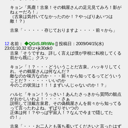
キョン「馬鹿！古泉！その鶴屋さんの足元見てみろ！影が
ねぇーだろ！」
（古泉は気付いてなかったのか！？やっぱりあいつは
敵！？）
古泉「・・・・・存じておりますよ・・・・前々から」
12
名前：
◆QGtS.0RtWo
[] 投稿日：2009/04/15(水)
23:01:10.32 ID:z+jk30dk0
古泉「そうですね、詳しく言えば僕が学校に転校してくる
前から既に」クスッ
キョン「！？・・・どういうことだ古泉。ハッキリしてく
れ。その鶴屋さんは何なんだ？
敵なのか味方なのか・・・前々から知ってるってどういう
ことだ？・・・・・いいのか
今のこの状況は！！！まずいんじゃないのか！？」
ハルヒ「キョン！うっさい！あんたさっきから質問の観点
がおかしいわよ！・・・・さぁ
説明して頂戴古泉君。その偽鶴屋さんを前々から知ってる
って言ったわよね。ずばりそいつの
正体は何！？やっぱ宇宙人！？なんで今まで隠してた
の！」
古泉「・・・お二人とも落ち着いてくださいと言ったはず