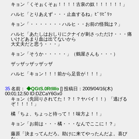
キョン「くそぉくそぉ！！！！古泉の奴！！！！！！」
ハルヒ「とりあえず・・・止血するね」ﾋﾞﾘﾋﾞﾘｯ
キョン「・・・・・・・ハルヒ・・お前の怪我は？」
ハルヒ「あたしはおしりにクナイが刺さっただけ・・・痛
いけどあまり血は出てないから
大丈夫だと思う・・・」
キョン「そうか・・・・・」（鶴屋さんも・・・）
ザッザッザッザッザ
ハルヒ「キョン！！！前から足音が！！！」
35
名前：
◆QGtS.0RtWo
[] 投稿日：2009/04/16(木)
00:01:12.50 ID:DZCaY6Gx0
キョン（先回りされてた！？！？ヤバイ！！）「逃げる
ぞ！！！！」
橘「ちょ、ちょっと待って！！味方よ！！」
キョン「お前は・・・橘・・・なんでここに！？」
藤原「決まってんだろ。助けに来てやったんだよ。喜び
な」