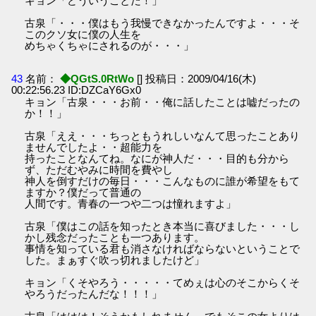
キョン「どういうことだ！」
古泉「・・・僕はもう我慢できなかったんですよ・・・そ
このクソ女に僕の人生を
めちゃくちゃにされるのが・・・」
43
名前：
◆QGtS.0RtWo
[] 投稿日：2009/04/16(木)
00:22:56.23 ID:DZCaY6Gx0
キョン「古泉・・・お前・・俺に話したことは嘘だったの
か！！」
古泉「ええ・・・ちっともうれしいなんて思ったことあり
ませんでしたよ・・超能力を
持ったことなんてね。なにが神人だ・・・目的も分から
ず、ただむやみに時間を費やし
神人を倒すだけの毎日・・・こんなものに誰が希望をもて
ますか？僕だって普通の
人間です。青春の一つや二つは憧れますよ」
古泉「僕はこの話を知ったとき本当に喜びました・・・し
かし残念だったことも一つあります。
事情を知っている君も消さなければならないということで
した。まぁすぐ吹っ切れましたけど」
キョン「くそやろう・・・・・てめぇは心のそこからくそ
やろうだったんだな！！！」