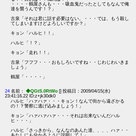
・・・・鶴屋さんも・・・吸血鬼だったとしてもなんで俺
達を襲うんです！？」
古泉「それは君に話す必要はない。・・・では、もう殺し
てしまいますけどよろしいですか？」
キョン「ハルヒ！！」
ハルヒ「！？」
キョン「走れ！！」
古泉「フフフ・・・おもしろいですね・・じわじわいきま
しょう」
鶴屋「・・・・」
24
名前：
◆QGtS.0RtWo
[] 投稿日：2009/04/15(水)
23:41:16.22 ID:z+jk30dk0
ハルヒ「ハァハァ・・・キョン！なんで街から遠ざかる
の！？警察に逃げ込みましょう！」
キョン「ハァハァハァ・・・それは出来ないんだハル
ヒ・・・」
ハルヒ「さっきから、なんなのあんた達、、、、ハァ・・
あたしにも分かるように説明して！」