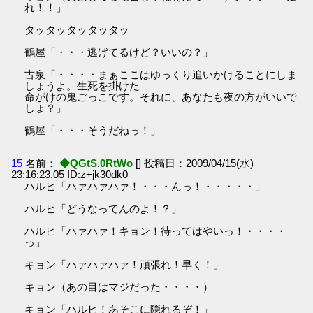
れ！！」
タッタッタッタッタッ
鶴屋「・・・逃げてるけど？いいの？」
古泉「・・・・まぁここはゆっくり追いかけることにしま
しょうよ。生死を掛けた
命がけの鬼ごっこです。それに、あなたも夜の方がいいで
しょ？」
鶴屋「・・・そうだねっ！」
15
名前：
◆QGtS.0RtWo
[] 投稿日：2009/04/15(水)
23:16:23.05 ID:z+jk30dk0
ハルヒ「ハァハァハァ！・・・んっ！・・・・・」
ハルヒ「どうなってんのよ！？」
ハルヒ「ハァハァ！キョン！待ってはやいっ！・・・・
っ」
キョン「ハァハァハァ！頑張れ！早く！」
キョン（あの目はマジだった・・・・）
キョン「ハルヒ！あそこに隠れるぞ！」