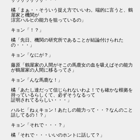
橘「まぁ・・そういう捉え方でいいわ。端的に言うと、鶴
屋家と機関が
涼宮ハルヒの能力を狙っているの」
キョン「！？」
橘「先日、機関の研究所であることが結論付けられた
の・・・」
キョン「なにが？」
藤原「鶴屋家の人間がそこの馬鹿女の血を吸えばその能力
が鶴屋家の人間に移るってさ」
キョン「んな馬鹿な！」
橘「あたし達だって信じられないわよ！でも確かな根拠を
持っているらしくて、必ずそうなるって
証明されてるらしい・・・」
ハルヒ「ねぇキョン！あたしの能力って・・？なんのこと
話してるの！？」
キョン「それで・・・？」
橘「それで・・・いいのホントに話して？」