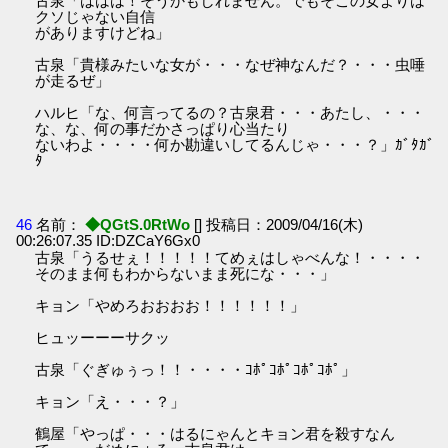
古泉「ははは！そうかもしれません。でもそこの女よりは
クソじゃない自信
がありますけどね」
古泉「貴様みたいな女が・・・なぜ神なんだ？・・・虫唾
が走るぜ」
ハルヒ「な、何言ってるの？古泉君・・・あたし、・・・
な、な、何の事だかさっぱり心当たり
ないわよ・・・・何か勘違いしてるんじゃ・・・？」ｶﾞﾀｶﾞ
ﾀ
46
名前：
◆QGtS.0RtWo
[] 投稿日：2009/04/16(木)
00:26:07.35 ID:DZCaY6Gx0
古泉「うるせぇ！！！！！てめぇはしゃべんな！・・・・
そのまま何もわからないまま死にな・・・」
キョン「やめろおおおお！！！！！！」
ヒュッーーーサクッ
古泉「ぐぎゅぅっ！！・・・・ｺﾎﾟｺﾎﾟｺﾎﾟｺﾎﾟ」
キョン「え・・・？」
鶴屋「やっぱ・・・はるにゃんとキョン君を殺すなん