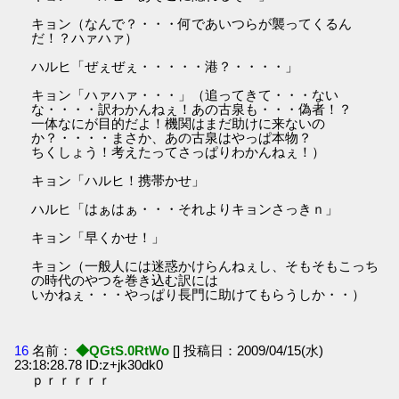
キョン（なんで？・・・何であいつらが襲ってくるん
だ！？ハァハァ）
ハルヒ「ぜぇぜぇ・・・・・港？・・・・」
キョン「ハァハァ・・・」（追ってきて・・・ない
な・・・・訳わかんねぇ！あの古泉も・・・偽者！？
一体なにが目的だよ！機関はまだ助けに来ないの
か？・・・・まさか、あの古泉はやっぱ本物？
ちくしょう！考えたってさっぱりわかんねぇ！）
キョン「ハルヒ！携帯かせ」
ハルヒ「はぁはぁ・・・それよりキョンさっきｎ」
キョン「早くかせ！」
キョン（一般人には迷惑かけらんねぇし、そもそもこっち
の時代のやつを巻き込む訳には
いかねぇ・・・やっぱり長門に助けてもらうしか・・）
16
名前：
◆QGtS.0RtWo
[] 投稿日：2009/04/15(水)
23:18:28.78 ID:z+jk30dk0
ｐｒｒｒｒｒ