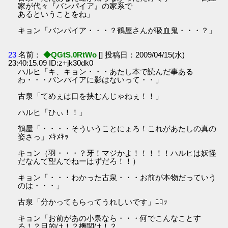
家が代々『バンパイア』の家系で
あるということをね」
キョン「バンパイア・・・？鶴屋さんが吸血鬼・・・？」
23
名前：
◆QGtS.0RtWo
[] 投稿日：2009/04/15(水)
23:40:15.09 ID:z+jk30dk0
ハルヒ「キ、キョン・・・あたし本で読んだ事ある
わ・・・バンパイアに影はないって・・」
古泉「てめぇは口を挟むんじゃねぇ！！」
ハルヒ「ひぃ！！」
鶴屋「・・・・そういうことにょろ！これがあたしの真の
姿さっ」ﾒｷﾒｷｯ
キョン（羽・・・？牙！マジかよ！！！！！ハルヒは妖怪
だなんて望んでねーはずだろ！！）
キョン「・・・わかった古泉・・・お前が本物だっていう
のは・・・」
古泉「分かってもらってうれしいです」ﾆｺｯ
キョン「お前があの小泉なら・・・何でこんなことす
る！？目的は！？機関は！？