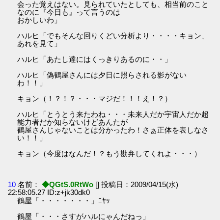
会った覚えはない。見られていたとしても、相当前のこと
なのに『今日も』って言うのは
おかしいわ」
ハルヒ「でもそんな回りくどい分析より・・・・キョン、
あれを見て」
ハルヒ「あたし達にはくっきりあるのに・・」
ハルヒ「偽鶴屋さんには夕日に照らされる影がない
わ！！」
キョン（！？！？・・・マジだ！！！え！？）
ハルヒ「とうとう来たわね・・・未来人だか宇宙人だか超
能力者だか知らないけどあんたが
鶴屋さんじゃないことは分かったわ！さぁ正体を表しなさ
い！！」
キョン（今度はなんだ！？もう勘弁してくれよ・・・）
10
名前：
◆QGtS.0RtWo
[] 投稿日：2009/04/15(水)
22:58:05.27 ID:z+jk30dk0
鶴屋「・・・・・・・」ﾆﾔｯ
鶴屋「・・・さすがハルにゃんだねっ」