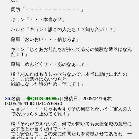
周防「－－－－－－－－－－－－」
キョン「・・・本当か？」
ハルヒ「キョン！誰この人たち！？知り合い！？」
藤原「おいおい・・・信じろよ」
キョン「じゃあお前たちが持ってるその物騒な武器はなん
だ！！」
藤原「めんどくせ・・あのなぁこｒ」
橘「あんたはもうしゃべらないで。本当に助けに来たの
よ。この武器はあいつらと
戦闘になった時のため。信じて！」
36
名前：
◆QGtS.0RtWo
[] 投稿日：2009/04/16(木)
00:05:49.41 ID:DZCaY6Gx0
キョン「・・・じゃあ今すぐその周防とかいう宇宙人の力
であいつらを止めてくれ！」
橘「それができないの。何でか聞いても天蓋領域の意思に
反するとか言うだけで・・。
でも安心して。この先に仲間たちを待機させてあるわ。一
先ず行きましょう！」