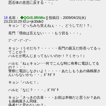
思念体の意思に反する・・」
18
名前：
◆QGtS.0RtWo
[] 投稿日：2009/04/15(水)
23:23:10.29 ID:z+jk30dk0
キョン「どっちみち笑えねぇ・・。どうしてだ！？」
長門「理由は言えない・・・もう切る・・・」
ﾌﾟｰﾌﾟｰﾌﾟｰﾌﾟｰ
キョン（うそだろ？・・・・・長門の親玉だ拒否ってるっ
てことか？
ハルヒが死んじまってもいいのか！？くそっ！）
ハルヒ「ねぇキョン･･･何でこんな時に有希に電話してる
の？・・・
警察に電話しなさいよ！・・・・あたしもうあの偽鶴屋さ
んいらないから・・」ｶﾞﾀｶﾞﾀ
キョン「ハルヒ！」
ハルヒ「なに？・・・」ｶﾞﾀｶﾞﾀ
キョン「さっきの古泉・・・お前は本物だと思うか？あれ
も偽鶴屋さん同様、
偽者だと思わないか？」