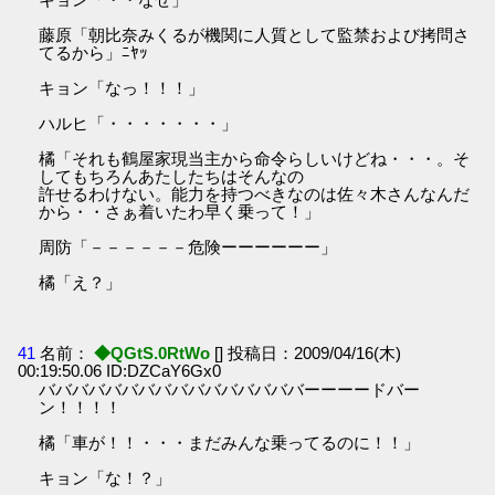
藤原「朝比奈みくるが機関に人質として監禁および拷問さ
てるから」ﾆﾔｯ
キョン「なっ！！！」
ハルヒ「・・・・・・・」
橘「それも鶴屋家現当主から命令らしいけどね・・・。そ
してもちろんあたしたちはそんなの
許せるわけない。能力を持つべきなのは佐々木さんなんだ
から・・さぁ着いたわ早く乗って！」
周防「－－－－－－危険ーーーーーー」
橘「え？」
41
名前：
◆QGtS.0RtWo
[] 投稿日：2009/04/16(木)
00:19:50.06 ID:DZCaY6Gx0
ババババババババババババババババーーーードバー
ン！！！！
橘「車が！！・・・まだみんな乗ってるのに！！」
キョン「な！？」