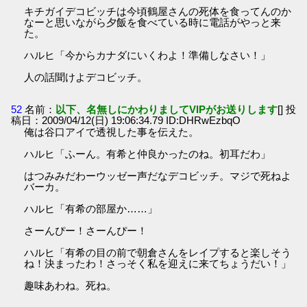
キチガイデコビッチは今頃鶴屋さんの死体を食ってんのか
なーと思いながら夕飯を食べている時に電話がやっと来
た。
ハルヒ「今からカナダにいくわよ！準備しなさい！」
人の話聞けよデコビッチ。
52
名前：
以下、名無しにかわりましてVIPがお送りします
[] 投
稿日：2009/04/12(日) 19:06:34.79 ID:DHRwEzbqO
俺は谷口アイで透視した事を伝えた。
ハルヒ「ふーん。有希と仲良かったのね。初耳だわ」
はつみみだわーウッゼー声だなデコビッチ。マジで死ねよ
バーカ。
ハルヒ「有希の部屋か……」
さーんぴー！さーんぴー！
ハルヒ「有希の目の前で朝倉さんをレイプすると楽しそう
ね！決まったわ！さっそく私を迎えに来てちょうだい！」
趣味あわね。死ね。