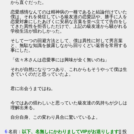
から直ぐだった。
恋愛感情なんてのは精神病の一種であると結論付けていた
僕は、それを発症している級友達の恋愛話や、勝手に人を
恋愛対象にしたあげくに安易な言葉を並べ立てて告白をし
てきた異性を拒否しただけで、上記の級友達から騒がれる
学校生活が煩わしかった。
そして一つの回避方法として、僕は異性に対して男言葉
と、無駄な知識を披露しながら回りくどい返答を常用する
事にした。
「佐々木さんは恋愛事には興味が全く無いのね」
それが自然になりつつあり、これからもそうやって僕は生
きていくのだと思っていたよ。
君に出会うまではね。
今ではあの煩わしいと思っていた級友達の気持ちが少しは
理解出来る。
自分自身、この変わり具合に驚いているよ。
6
名前：
以下、名無しにかわりましてVIPがお送りします
[] 投