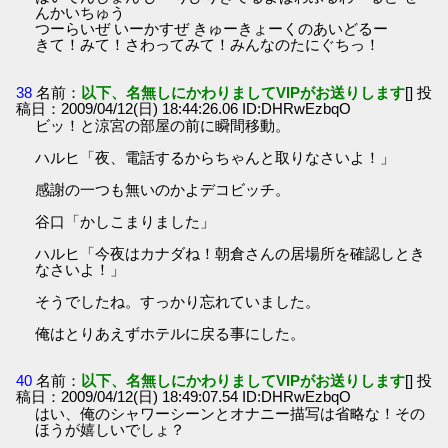
んかいちゅう
つーらいぜ いーかすぜ きゅーきょーくのあいどるー
きて！みて！さわってみて！みんなのたにぐちっ！
38
名前：
以下、名無しにかわりましてVIPがお送りします
[] 投
稿日：2009/04/12(日) 18:44:26.06 ID:DHRwEzbqO
ビッ！と涼宮の部屋の前に瞬間移動。
ハルヒ「夜、電話するからちゃんと取りなさいよ！」
感謝の一つも無いのかよデコビッチ。
谷口「かしこまりました」
ハルヒ「今夜はカナダね！朝倉さんの居場所を確認しとき
なさいよ！」
そうでしたね。すっかり忘れていました。
俺はとりあえずホテルに戻る事にした。
40
名前：
以下、名無しにかわりましてVIPがお送りします
[] 投
稿日：2009/04/12(日) 18:49:07.54 ID:DHRwEzbqO
はい、俺のシャワーシーンとオナニー描写は省略な！その
ほうが嬉しいでしょ？