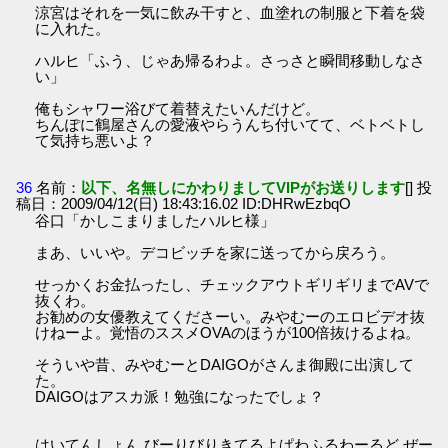
涼宮はそれを一気に飲み干すと、血塗れの制服と下着を袋
に入れた。
ハルヒ「ふう、じゃあ帰るわよ。さっさと瞬間移動しなさ
い」
俺もシャワー浴びて着替えたいんだけど。
ちんぽに鶴屋さんの愛液やらうんち付いてて、ベトベトし
て気持ち悪いよ？
36
名前：
以下、名無しにかわりましてVIPがお送りします
[] 投
稿日：2009/04/12(日) 18:43:16.02 ID:DHRwEzbqO
谷口「かしこまりましたハルヒ様」
まあ、いいや。デコビッチを家に送ってから戻ろう。
せっかくお金払ったし、チェックアウトギリギリまでAVで
抜くわ。
お勧めの女優教えてくださーい。みやむーのエロビデオ抜
けねーよ。覚悟のススメOVAのほうが100倍抜けるよね。
そういや昔、みやむーとDAIGOがさんま御殿に出演して
た。
DAIGOはアスカ派！勉強になったでしょ？
はいてんしょん びーりびりきてるよぱわふるわーるど ぜー