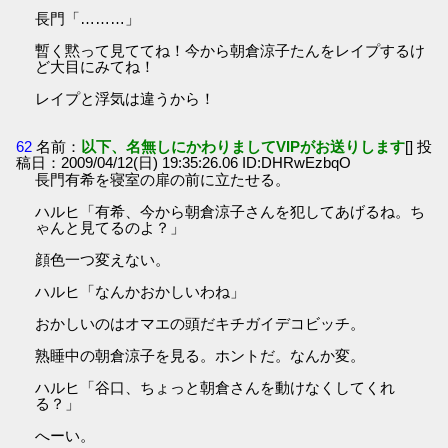
長門「………」
暫く黙って見ててね！今から朝倉涼子たんをレイプするけ
ど大目にみてね！
レイプと浮気は違うから！
62
名前：
以下、名無しにかわりましてVIPがお送りします
[] 投
稿日：2009/04/12(日) 19:35:26.06 ID:DHRwEzbqO
長門有希を寝室の扉の前に立たせる。
ハルヒ「有希、今から朝倉涼子さんを犯してあげるね。ち
ゃんと見てるのよ？」
顔色一つ変えない。
ハルヒ「なんかおかしいわね」
おかしいのはオマエの頭だキチガイデコビッチ。
熟睡中の朝倉涼子を見る。ホントだ。なんか変。
ハルヒ「谷口、ちょっと朝倉さんを動けなくしてくれ
る？」
へーい。