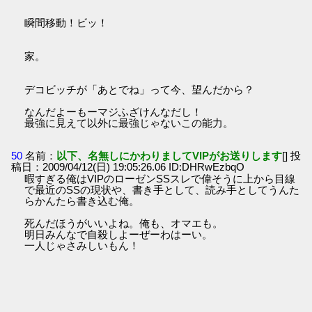
瞬間移動！ビッ！
家。
デコビッチが「あとでね」って今、望んだから？
なんだよーもーマジふざけんなだし！
最強に見えて以外に最強じゃないこの能力。
50
名前：
以下、名無しにかわりましてVIPがお送りします
[] 投
稿日：2009/04/12(日) 19:05:26.06 ID:DHRwEzbqO
暇すぎる俺はVIPのローゼンSSスレで偉そうに上から目線
で最近のSSの現状や、書き手として、読み手としてうんた
らかんたら書き込む俺。
死んだほうがいいよね。俺も、オマエも。
明日みんなで自殺しよーぜーわはーい。
一人じゃさみしいもん！