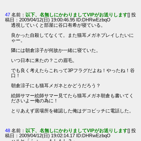
47
名前：
以下、名無しにかわりましてVIPがお送りします
[] 投
稿日：2009/04/12(日) 19:00:46.95 ID:DHRwEzbqO
透視していくと部屋に谷口有希が寝ている。
良かった自殺してなくて。また猫耳メガネプレイしたいに
ゃー。
隣には朝倉涼子が何故か一緒に寝ていた。
いつ日本に来たの？この眉毛。
でも良く考えたらこれって3Pフラグだよね！やったね！谷
口！
朝倉涼子にも猫耳メガネとかどうだろう？
絵師サマー絵師サマー見てたら猫耳メガネ朝倉も書いてく
ださいよー俺の為に！
とりあえず居場所を確認した俺はデコビッチに電話した。
48
名前：
以下、名無しにかわりましてVIPがお送りします
[] 投
稿日：2009/04/12(日) 19:02:14.17 ID:DHRwEzbqO
ハルヒ「ふぇ……もしもし？」