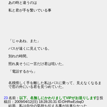
あの時と違うのは
私と君が手を繋いでいる事
「じゃあね、また」
バスが遠くに見えている。
別れの時間。
照れ臭そうに一言だけ君は呟いた。
「電話するから」
名残惜しく手を離した私はバスに乗って、見えなくなるま
で窓の外にいる君を見つめていた。
23
名前：
以下、名無しにかわりましてVIPがお送りします
[] 投
稿日：2009/04/12(日) 18:28:20.31 ID:DHRwEzbqO
結局、私は自分の気持ち伝える事が出来なかった