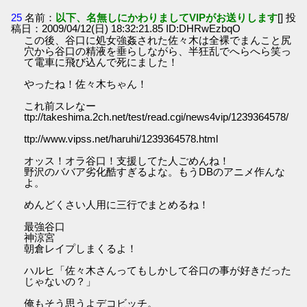
25
名前：
以下、名無しにかわりましてVIPがお送りします
[] 投
稿日：2009/04/12(日) 18:32:21.85 ID:DHRwEzbqO
この後、谷口に処女強姦された佐々木は全裸でまんこと尻
穴から谷口の精液を垂らしながら、半狂乱でへらへら笑っ
て電車に飛び込んで死にました！
やったね！佐々木ちゃん！
これ前スレなー
ttp://takeshima.2ch.net/test/read.cgi/news4vip/1239364578/
ttp://www.vipss.net/haruhi/1239364578.html
オッス！オラ谷口！支援してた人ごめんね！
野沢のババア劣化酷すぎるよな。もうDBのアニメ作んな
よ。
めんどくさい人用に三行でまとめるね！
最強谷口
神涼宮
朝倉レイプしまくるよ！
ハルヒ「佐々木さんってもしかして谷口の事が好きだった
じゃないの？」
俺もそう思うよデコビッチ。