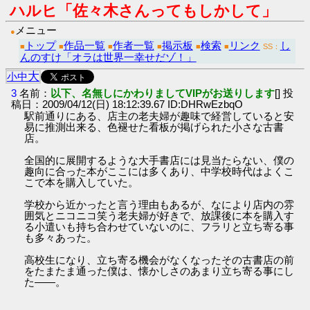
ハルヒ「佐々木さんってもしかして」
メニュー
●
トップ
作品一覧
作者一覧
掲示板
検索
リンク
し
■
■
■
■
■
■
SS：
んのすけ「オラは世界一幸せだゾ！」
大
小
中
3
名前：
以下、名無しにかわりましてVIPがお送りします
[] 投
稿日：2009/04/12(日) 18:12:39.67 ID:DHRwEzbqO
駅前通りにある、店主の老夫婦が趣味で経営していると安
易に推測出来る、色褪せた看板が掲げられた小さな古書
店。
全国的に展開するような大手書店には見当たらない、僕の
趣向に合った本がここには多くあり、中学校時代はよくこ
こで本を購入していた。
学校から近かったと言う理由もあるが、なにより店内の雰
囲気とニコニコ笑う老夫婦が好きで、放課後に本を購入す
る小遣いも持ち合わせていないのに、フラリと立ち寄る事
も多々あった。
高校生になり、立ち寄る機会がなくなったその古書店の前
をたまたま通った僕は、懐かしさのあまり立ち寄る事にし
た――。