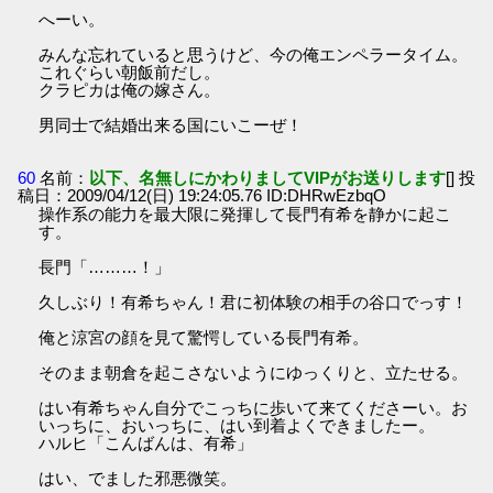
へーい。
みんな忘れていると思うけど、今の俺エンペラータイム。
これぐらい朝飯前だし。
クラピカは俺の嫁さん。
男同士で結婚出来る国にいこーぜ！
60
名前：
以下、名無しにかわりましてVIPがお送りします
[] 投
稿日：2009/04/12(日) 19:24:05.76 ID:DHRwEzbqO
操作系の能力を最大限に発揮して長門有希を静かに起こ
す。
長門「………！」
久しぶり！有希ちゃん！君に初体験の相手の谷口でっす！
俺と涼宮の顔を見て驚愕している長門有希。
そのまま朝倉を起こさないようにゆっくりと、立たせる。
はい有希ちゃん自分でこっちに歩いて来てくださーい。お
いっちに、おいっちに、はい到着よくできましたー。
ハルヒ「こんばんは、有希」
はい、でました邪悪微笑。