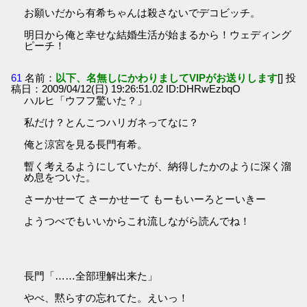
お願いだから有希ちゃんは殺さないでデコビッチ。
明日から俺と幸せな結婚生活が始まるから！ウェディング
ピーチ！
61
名前：
以下、名無しにかわりましてVIPがお送りします
[] 投
稿日：2009/04/12(日) 19:26:51.02 ID:DHRwEzbqO
ハルヒ「ウフフ驚いた？」
私だけ？とんこつハリガネってなに？
俺と涼宮を見る長門有希。
暫く考えるようにしていたが、納得したかのように深く溜
め息をついた。
さーかせーて さーかせーて もーもいーろとーいきー
ようつべでもいいからこれ流しながら読んでね！
長門「……全部理解出来た」
やべ、黙らすの忘れてた。えいっ！