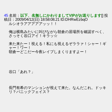
45
名前：
以下、名無しにかわりましてVIPがお送りします
[] 投
稿日：2009/04/12(日) 18:58:08.21 ID:DHRwEzbqO
ルシオラアアアアアッッ！！
俺は横島みたいに叫びながら朝倉の居場所を確認すべく、
さっそく谷口アイ！キラッ☆
来た来たー！視える！私にも視えるぞララァ！シャー！ギ
ャー！ワー！
朝倉ーどこだー今夜レイプしまくりますよー！
谷口「あれ？」
長門有希のマンションが視えて来た。なんだこれ。ドッキ
リ？パニックフェイス？