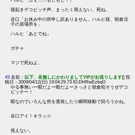
寝起きデコビッチ声。まったく萌えない。死ね。
谷口「お休み中の所申し訳ありません。ハルヒ様、朝倉涼
子の居場所を」
ハルヒ「あとでね」
ガチャ
マジで死ねよ。
49
名前：
以下、名無しにかわりましてVIPがお送りします
[] 投
稿日：2009/04/12(日) 19:04:29.73 ID:DHRwEzbqO
やる事無いー暇だよー暇だよーさっさと朝倉犯そうぜデコ
ビッチー！
暇なのでいろんな所を透視したり瞬間移動で回ろうかね。
谷口アイ！キラッ☆
視えない。