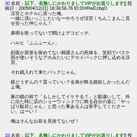
30
名前：
以下、名無しにかわりましてVIPがお送りします
[] 投
稿日：2009/04/12(日) 18:36:56.76 ID:DHRwEzbqO
涼宮とホテルに戻った俺。
一緒に洗いっこしたいなーやろうぜ涼宮！ちんこまんこ見
せ合った仲じゃん！
鼻唄を歌ってないで聞けよデコビッチ。
ハルヒ「ふふふーん♪」
顔面が原形を留めてない鶴屋さんの死体を、笑顔でバスケ
部が使いそうなアホみたいにデカイバックに押し込める涼
宮。
それ鏡入れて来たバックじゃん。
鏡どうすんの？貰っていい？全身が映る鏡欲しかったんだ
よ俺。
家の鏡の前で「もしかしてイケテる？」と勘違いして、外
に出た時に店のショーウィンドウに映る自分の姿に「やっ
ぱり駄目じゃん」と思った事ある人は挙手してくださー
い。はーい！
俺はそんなお前を見捨てないぜ！
33
名前：
以下、名無しにかわりましてVIPがお送りします
[] 投