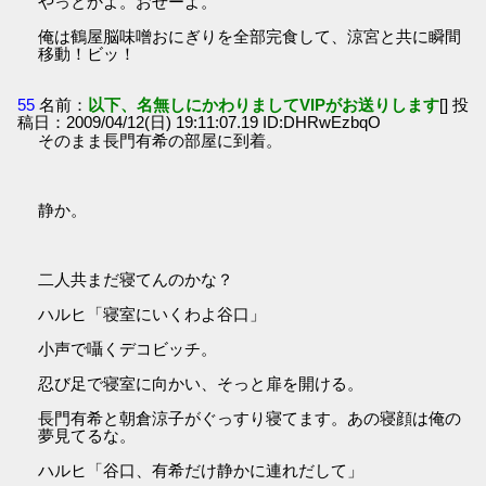
やっとかよ。おせーよ。
俺は鶴屋脳味噌おにぎりを全部完食して、涼宮と共に瞬間
移動！ビッ！
55
名前：
以下、名無しにかわりましてVIPがお送りします
[] 投
稿日：2009/04/12(日) 19:11:07.19 ID:DHRwEzbqO
そのまま長門有希の部屋に到着。
静か。
二人共まだ寝てんのかな？
ハルヒ「寝室にいくわよ谷口」
小声で囁くデコビッチ。
忍び足で寝室に向かい、そっと扉を開ける。
長門有希と朝倉涼子がぐっすり寝てます。あの寝顔は俺の
夢見てるな。
ハルヒ「谷口、有希だけ静かに連れだして」