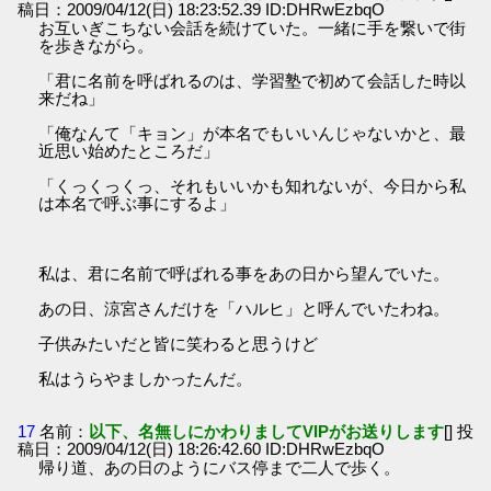
稿日：2009/04/12(日) 18:23:52.39 ID:DHRwEzbqO
お互いぎこちない会話を続けていた。一緒に手を繋いで街
を歩きながら。
「君に名前を呼ばれるのは、学習塾で初めて会話した時以
来だね」
「俺なんて「キョン」が本名でもいいんじゃないかと、最
近思い始めたところだ」
「くっくっくっ、それもいいかも知れないが、今日から私
は本名で呼ぶ事にするよ」
私は、君に名前で呼ばれる事をあの日から望んでいた。
あの日、涼宮さんだけを「ハルヒ」と呼んでいたわね。
子供みたいだと皆に笑わると思うけど
私はうらやましかったんだ。
17
名前：
以下、名無しにかわりましてVIPがお送りします
[] 投
稿日：2009/04/12(日) 18:26:42.60 ID:DHRwEzbqO
帰り道、あの日のようにバス停まで二人で歩く。