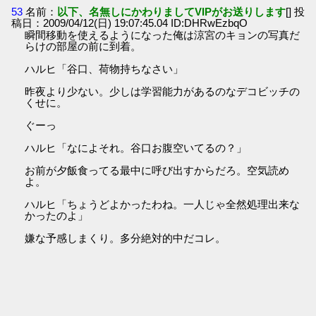
53
名前：
以下、名無しにかわりましてVIPがお送りします
[] 投
稿日：2009/04/12(日) 19:07:45.04 ID:DHRwEzbqO
瞬間移動を使えるようになった俺は涼宮のキョンの写真だ
らけの部屋の前に到着。
ハルヒ「谷口、荷物持ちなさい」
昨夜より少ない。少しは学習能力があるのなデコビッチの
くせに。
ぐーっ
ハルヒ「なによそれ。谷口お腹空いてるの？」
お前が夕飯食ってる最中に呼び出すからだろ。空気読め
よ。
ハルヒ「ちょうどよかったわね。一人じゃ全然処理出来な
かったのよ」
嫌な予感しまくり。多分絶対的中だコレ。