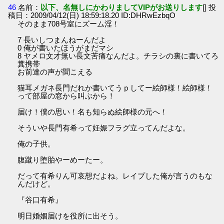
46
名前：
以下、名無しにかわりましてVIPがお送りします
[] 投
稿日：2009/04/12(日) 18:59:18.20 ID:DHRwEzbqO
そのまま708号室にズーム淫！
7 長いしつまんねーんだよ
0 俺が書いたほうがまだマシ
8 ヤメロ文才無い長文苦痛なんだよ。チラシの裏に書いてろ
糞携帯
お前達の声が聞こえる
猫耳メガネ長門だれか書いてうｐしてー絵師様！絵師様！
って部屋の窓から叫ぶから！
届け！僕の思い！名も知らぬ絵師様の元へ！
そういや長門有希って妊娠フラグ立ってんだよな。
俺の子供。
腹蹴り堕胎やーめーたー。
だって有希りん可哀想だよね。レイプした俺が言うのもな
んだけど。
『谷口有希』
明日婚姻届けを役所に出そう。