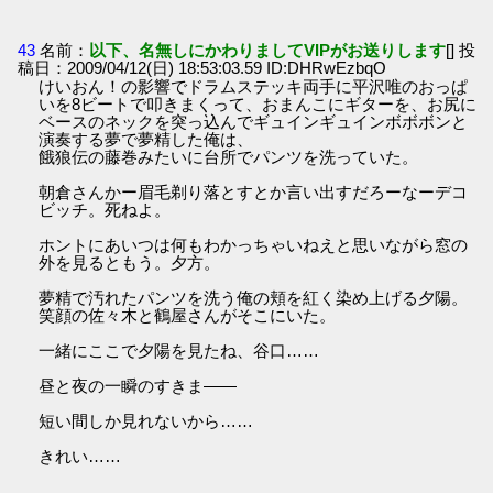
43
名前：
以下、名無しにかわりましてVIPがお送りします
[] 投
稿日：2009/04/12(日) 18:53:03.59 ID:DHRwEzbqO
けいおん！の影響でドラムステッキ両手に平沢唯のおっぱ
いを8ビートで叩きまくって、おまんこにギターを、お尻に
ベースのネックを突っ込んでギュインギュインボボボンと
演奏する夢で夢精した俺は、
餓狼伝の藤巻みたいに台所でパンツを洗っていた。
朝倉さんかー眉毛剃り落とすとか言い出すだろーなーデコ
ビッチ。死ねよ。
ホントにあいつは何もわかっちゃいねえと思いながら窓の
外を見るともう。夕方。
夢精で汚れたパンツを洗う俺の頬を紅く染め上げる夕陽。
笑顔の佐々木と鶴屋さんがそこにいた。
一緒にここで夕陽を見たね、谷口……
昼と夜の一瞬のすきま――
短い間しか見れないから……
きれい……