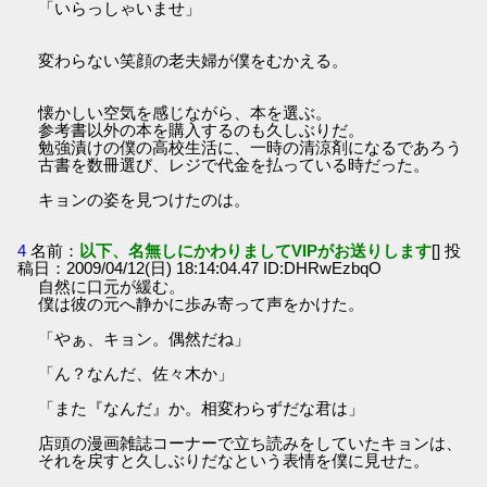
「いらっしゃいませ」
変わらない笑顔の老夫婦が僕をむかえる。
懐かしい空気を感じながら、本を選ぶ。
参考書以外の本を購入するのも久しぶりだ。
勉強漬けの僕の高校生活に、一時の清涼剤になるであろう
古書を数冊選び、レジで代金を払っている時だった。
キョンの姿を見つけたのは。
4
名前：
以下、名無しにかわりましてVIPがお送りします
[] 投
稿日：2009/04/12(日) 18:14:04.47 ID:DHRwEzbqO
自然に口元が緩む。
僕は彼の元へ静かに歩み寄って声をかけた。
「やぁ、キョン。偶然だね」
「ん？なんだ、佐々木か」
「また『なんだ』か。相変わらずだな君は」
店頭の漫画雑誌コーナーで立ち読みをしていたキョンは、
それを戻すと久しぶりだなという表情を僕に見せた。