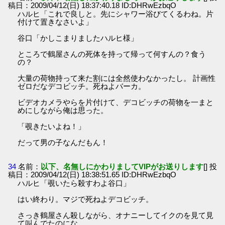
稿日：2009/04/12(日) 18:37:40.18 ID:DHRwEzbqO
ハルヒ「これで良しと。先にシャワー浴びてくるわね。片
付けて置きなさいよ」
谷口「かしこまりましたハルヒ様」
ところで鶴屋さんの死体を持って帰って何すんの？食う
の？
大量の荷物持って来た割には全然使わなかったし。 計画性
ゼロだなデコビッチ。死ねよバーカ。
ビデオカメラやらを片付けて、デコビッチの荷物を一まと
めにしながら俺は思った。
「覗きたいよね！」
だって男の子なんだもん！
34
名前：
以下、名無しにかわりましてVIPがお送りします
[] 投
稿日：2009/04/12(日) 18:38:51.65 ID:DHRwEzbqO
ハルヒ「覗いたら殺すわよ谷口」
はい終わり。マジで死ねよデコビッチ。
さっき鶴屋さん殺しながら、オナニーしてイクのを見て見
て叫んでたのにな。