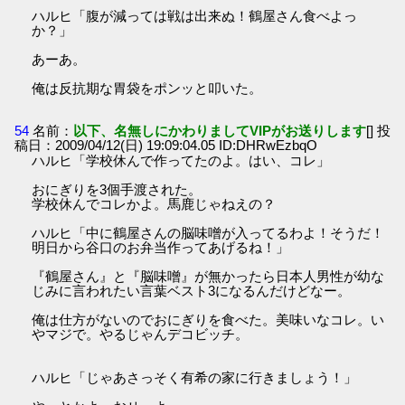
ハルヒ「腹が減っては戦は出来ぬ！鶴屋さん食べよっ
か？」
あーあ。
俺は反抗期な胃袋をポンッと叩いた。
54
名前：
以下、名無しにかわりましてVIPがお送りします
[] 投
稿日：2009/04/12(日) 19:09:04.05 ID:DHRwEzbqO
ハルヒ「学校休んで作ってたのよ。はい、コレ」
おにぎりを3個手渡された。
学校休んでコレかよ。馬鹿じゃねえの？
ハルヒ「中に鶴屋さんの脳味噌が入ってるわよ！そうだ！
明日から谷口のお弁当作ってあげるね！」
『鶴屋さん』と『脳味噌』が無かったら日本人男性が幼な
じみに言われたい言葉ベスト3になるんだけどなー。
俺は仕方がないのでおにぎりを食べた。美味いなコレ。い
やマジで。やるじゃんデコビッチ。
ハルヒ「じゃあさっそく有希の家に行きましょう！」