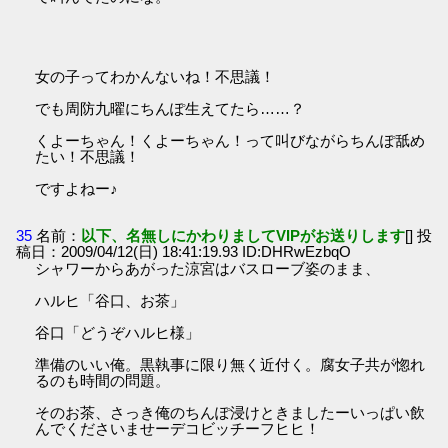
女の子ってわかんないね！不思議！
でも周防九曜にちんぽ生えてたら……？
くよーちゃん！くよーちゃん！って叫びながらちんぽ舐め
たい！不思議！
ですよねー♪
35
名前：
以下、名無しにかわりましてVIPがお送りします
[] 投
稿日：2009/04/12(日) 18:41:19.93 ID:DHRwEzbqO
シャワーからあがった涼宮はバスローブ姿のまま、
ハルヒ「谷口、お茶」
谷口「どうぞハルヒ様」
準備のいい俺。黒執事に限り無く近付く。腐女子共が惚れ
るのも時間の問題。
そのお茶、さっき俺のちんぽ浸けときましたーいっぱい飲
んでくださいませーデコビッチーフヒヒ！