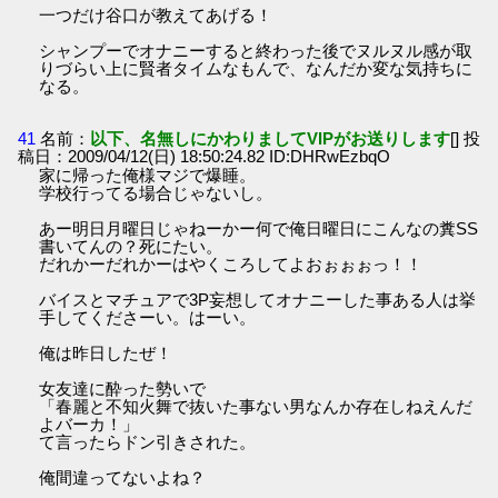
一つだけ谷口が教えてあげる！
シャンプーでオナニーすると終わった後でヌルヌル感が取
りづらい上に賢者タイムなもんで、なんだか変な気持ちに
なる。
41
名前：
以下、名無しにかわりましてVIPがお送りします
[] 投
稿日：2009/04/12(日) 18:50:24.82 ID:DHRwEzbqO
家に帰った俺様マジで爆睡。
学校行ってる場合じゃないし。
あー明日月曜日じゃねーかー何で俺日曜日にこんなの糞SS
書いてんの？死にたい。
だれかーだれかーはやくころしてよおぉぉぉっ！！
バイスとマチュアで3P妄想してオナニーした事ある人は挙
手してくださーい。はーい。
俺は昨日したぜ！
女友達に酔った勢いで
「春麗と不知火舞で抜いた事ない男なんか存在しねえんだ
よバーカ！」
て言ったらドン引きされた。
俺間違ってないよね？