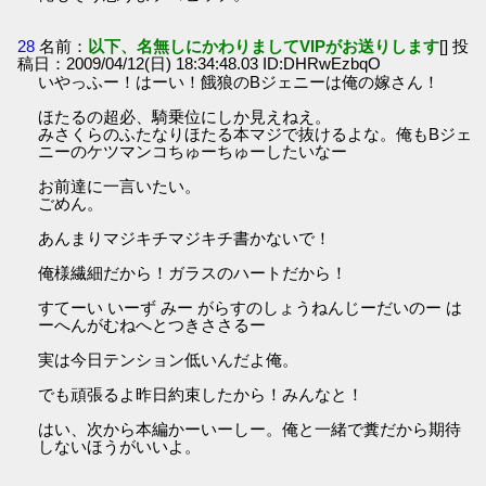
28
名前：
以下、名無しにかわりましてVIPがお送りします
[] 投
稿日：2009/04/12(日) 18:34:48.03 ID:DHRwEzbqO
いやっふー！はーい！餓狼のBジェニーは俺の嫁さん！
ほたるの超必、騎乗位にしか見えねえ。
みさくらのふたなりほたる本マジで抜けるよな。俺もBジェ
ニーのケツマンコちゅーちゅーしたいなー
お前達に一言いたい。
ごめん。
あんまりマジキチマジキチ書かないで！
俺様繊細だから！ガラスのハートだから！
すてーい いーず みー がらすのしょうねんじーだいのー は
ーへんがむねへとつきささるー
実は今日テンション低いんだよ俺。
でも頑張るよ昨日約束したから！みんなと！
はい、次から本編かーいーしー。俺と一緒で糞だから期待
しないほうがいいよ。