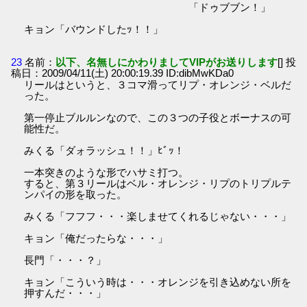
「ドゥブブン！」
キョン「バウンドしたｯ！！」
23
名前：
以下、名無しにかわりましてVIPがお送りします
[] 投
稿日：2009/04/11(土) 20:00:19.39 ID:dibMwKDa0
リールはというと、３コマ滑ってリプ・オレンジ・ベルだ
った。
第一停止ブルルンなので、この３つの子役とボーナスの可
能性だ。
みくる「ダォラッシュ！！」ﾋﾞｯ！
一本突きのような形でハサミ打つ。
すると、第３リールはベル・オレンジ・リプのトリプルテ
ンパイの形を取った。
みくる「フフフ・・・楽しませてくれるじゃない・・・」
キョン「俺だったらな・・・」
長門「・・・？」
キョン「こういう時は・・・オレンジを引き込めない所を
押すんだ・・・」