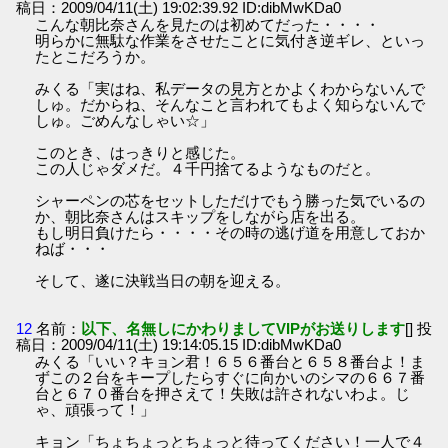
稿日：2009/04/11(土) 19:02:39.92 ID:dibMwKDa0
こんな朝比奈さんを見たのは初めてだった・・・・
明らかに無駄な作業をさせたことに気付き逆ギレ、といっ
たとこだろうか。
みくる「実はね、私データの見方とかよくわからないんで
しゅ。だからね、そんなこと言われてもよく知らないんで
しゅ。ごめんなしゃい☆」
このとき、はっきりと感じた。
この人じゃダメだ。４千円捨てるようなものだと。
シャーペンの芯をセットしただけでもう勝った気でいるの
か、朝比奈さんはスキップをしながら店を出る。
もし明日負けたら・・・・その時の逃げ道を用意しておか
ねば・・・
そして、遂に決戦当日の朝を迎える。
12
名前：
以下、名無しにかわりましてVIPがお送りします
[] 投
稿日：2009/04/11(土) 19:14:05.15 ID:dibMwKDa0
みくる「いい？キョン君！６５６番台と６５８番台よ！ま
ずこの２台をキープしたらすぐに向かいのシマの６６７番
台と６７０番台を押さえて！失敗は許されないわよ。じ
ゃ、頑張って！」
キョン「ちょちょっとちょっと待ってください！一人で４