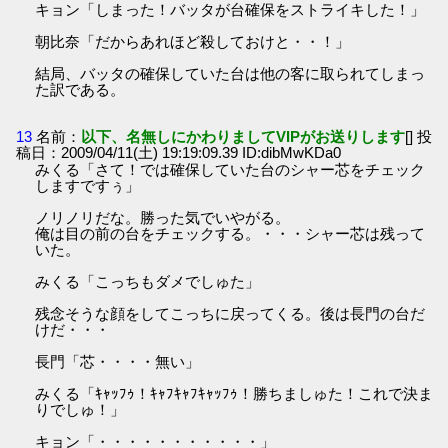
キョン「しまった！バッタが台確保をストライキした！」
朝比奈「だからあれほど殺しておけと・・！」
結局、バッタの確保していた台は他の客に取られてしまっ
た訳である。
13
名前：
以下、名無しにかわりましてVIPがお送りします
[] 投
稿日：2009/04/11(土) 19:19:09.39 ID:dibMwKDa0
みくる「さて！では確保していた台のシャー芯をチェック
しますですぅ」
ノリノリだな。勝った気でいやがる。
俺は目の前の台をチェックする。・・・シャー芯は残って
いた。
みくる「こっちもダメでしゅた」
残念そうな顔をしてこっちに戻ってくる。後は長門の台だ
けだ・・・
長門「芯・・・・無い」
みくる「ｷｬｯﾌｩ！ｷｬﾌｷｬﾌｷｬｯﾌｩ！勝ちましゅた！これで決ま
りでしゅ！」
キョン「・・・・・・・・・・・」