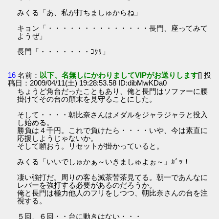
みくる「あ、私が打ちましゅからね」
キョン「・・・・・・・・・・・・・・長門、座ってみて
ようぜ」
長門「・・・・・・・ｺｸﾘ」
16
名前：
以下、名無しにかわりましてVIPがお送りします
[] 投
稿日：2009/04/11(土) 19:28:53.58 ID:dibMwKDa0
ちょうど角台だったこともあり、俺と長門はソファーに腰
掛けてその台の顛末を見守ることにした。
そして・・・・朝比奈さんはメダルをジャラジャラと投入
し始める。
勝負は４千円。これで負けたら・・・・いや、今は素直に
応援しようじゃないか。
そして願おう。リセットが掛かっていると。
みくる「いいでしゅかぁ～いきましゅよぉ～」ｶﾞｯ！
凄い強打だ。周りの客も滅茶苦茶見てる。朝一であんなに
レバーを強打する必要があるのだろうか。
俺と長門は極力他人のフリをしつつ、朝比奈さんの台を注
視する。
５回、６回・・台に動きはない・・・