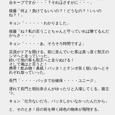
台キープですか・・・？それはさすがに・・・」
後藤「何よ！負けてもいいの？！どうなの？！いいの
ね？！」
キョン「・・・・・わかりました」
後藤「ね？私の言うことちゃんと守っていれば勝てるんだ
からさ・・・」
キョン「・・・・あ、そろそろ時間ですよ」
店員がドアを開ける。前に並んでいた客は真っ直ぐ獣王の
シマへと走っていった。
続いて他の客も獣王へと走りぬける！
そして俺はと言うと！
携帯！飲み物！鼻紙！バッタ！とテンポ良く狙い台へとそ
れぞれ放っていった。
長門「・・・・バッタで台確保・・・・ユニーク」
遅れて長門と朝比奈さんがゆったりと入場してくる。腹立
つ。
キョン「仕方ないだろ。バッタしかいなかったんだから」
と、そのとき！目の前を輝く緑色の物体が飛翔する。