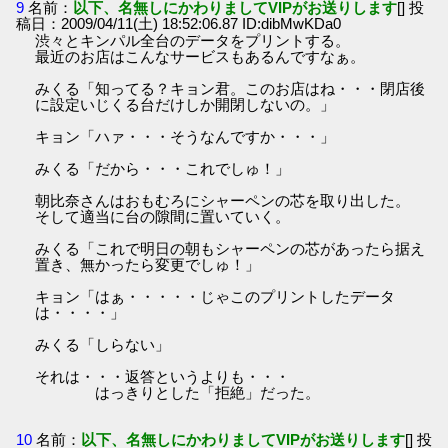
9
名前：
以下、名無しにかわりましてVIPがお送りします
[] 投
稿日：2009/04/11(土) 18:52:06.87 ID:dibMwKDa0
渋々とキンパル全台のデータをプリントする。
最近のお店はこんなサービスもあるんですなぁ。
みくる「知ってる？キョン君。このお店はね・・・閉店後
に設定いじくる台だけしか開閉しないの。」
キョン「ハァ・・・そうなんですか・・・」
みくる「だから・・・これでしゅ！」
朝比奈さんはおもむろにシャーペンの芯を取り出した。
そして適当に台の隙間に置いていく。
みくる「これで明日の朝もシャーペンの芯があったら据え
置き、無かったら変更でしゅ！」
キョン「はぁ・・・・・じゃこのプリントしたデータ
は・・・・」
みくる「しらない」
それは・・・返答というよりも・・・
はっきりとした「拒絶」だった。
10
名前：
以下、名無しにかわりましてVIPがお送りします
[] 投