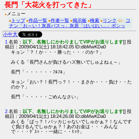
長門「大花火を打ってきた」
メニュー
●
トップ
作品一覧
作者一覧
掲示板
検索
リンク
コ
■
■
■
■
■
■
SS：
ナン「お～い！灰原パスっ」灰原「はいはい…」ポンッ
大
小
中
1
名前：
以下、名無しにかわりましてVIPがお送りします
[] 投
稿日：2009/04/11(土) 18:18:42.05 ID:dibMwKDa0
キョン「？！か・・・勝った・・・のか？」
みくる「長門さんが負けるハズ無いでしゅよねぇ～」
長門「・・・・・・ﾌﾙﾌﾙ」
キョン「おい？！長門っ？！・・まさか・・・負け・・た
のか？」
長門「・・・・・ごめんなさい」
2
名前：
以下、名無しにかわりましてVIPがお送りします
[] 投
稿日：2009/04/11(土) 18:24:26.08 ID:dibMwKDa0
みくる「ばっ？！バッカじゃないでしゅかぁ？！なんです
ぐ負けるんでしゅかぁ？！あのお金は・・・みんな
で・・・ｸﾞｽｯ・・一緒に・・ﾋｯｸ」