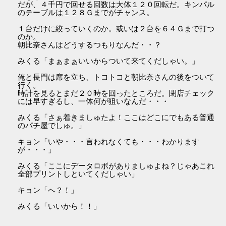
だが、４千円で回せる回数は大体１２０回転だ。キンパル
のテーブルは１２８Ｇまでがチャンス。
１台だけに絞っていくのか。或いは２台を６４Ｇまで打つ
のか。
朝比奈さんはどうするつもりなんだ・・？
みくる「まぁまぁいいからついて来てくだしゃい。」
俺と長門は席を立ち、トコトコと朝比奈さんの後をついて
行く。
時計を見るとまだ２０時を回ったところだ。閉店チェック
には早すぎるし、一体何が狙いなんだ・・・
みくる「さぁ着きましゅたよ！ここはどこにでもある普通
のパチ屋でしゅ。」
キョン「いや・・・言われなくても・・・わかります
が・・・」
みくる「ここにデータロボがありましゅよね？じゃあこれ
全部プリントしといてくだしゃい」
キョン「へ？！」
みくる「いいから！！」