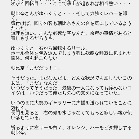
次が４回転目・・・ここで演出が起きれば相当熱い・・・
朝比奈さんがゆっくりと・・・そして力強くレバーを叩
く。
気付けば、回りの客も朝比奈さんの台を気にしているよう
だった。
無理も無い。こんな必死な客なんだ。余程の事情があると
察しもするだろうさ。
ゆっくりと、右から回転するリール。
ホール全体を包み込んでしまう程に残酷な静寂に包まれた
筐体。何も起こらない。
朝比奈「まだだっ！！」
そうだった。まだなんだよ。どんな状況でも屈しないこの
女は、「まだ」なんだ。
いつだってそうだった。最後の一人になっても諦めないコ
イツは、いつだって俺たちの心の支えになっていた。
いつのまに大勢のギャラリーに声援を送られていることに
気付く。
長門を見ると、右の頬を水じゃなくてもっと寂しい粒が伝
い落ちている。
祈るように左リール白７、オレンジ、バーをビタ押しする
朝比奈。