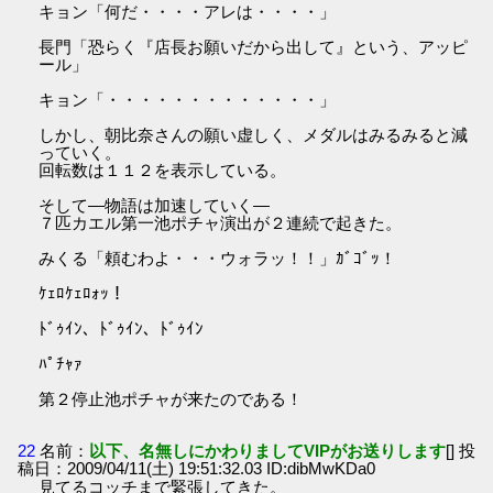
キョン「何だ・・・・アレは・・・・」
長門「恐らく『店長お願いだから出して』という、アッピ
ール」
キョン「・・・・・・・・・・・・・」
しかし、朝比奈さんの願い虚しく、メダルはみるみると減
っていく。
回転数は１１２を表示している。
そして―物語は加速していく―
７匹カエル第一池ポチャ演出が２連続で起きた。
みくる「頼むわよ・・・ウォラッ！！」ｶﾞｺﾞｯ！
ｹｪﾛｹｪﾛｫｯ！
ﾄﾞｩｲﾝ、ﾄﾞｩｲﾝ、ﾄﾞｩｲﾝ
ﾊﾟﾁｬｧ
第２停止池ポチャが来たのである！
22
名前：
以下、名無しにかわりましてVIPがお送りします
[] 投
稿日：2009/04/11(土) 19:51:32.03 ID:dibMwKDa0
見てるコッチまで緊張してきた。