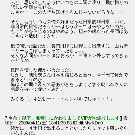
ふと、思い出したようにいつもの口調に戻り、飛び切りの
悲しい笑顔を見せる。
まさか・・この人持ち逃げするんじゃないだろうな・・・
そう。もういつもの俺の好きだった日常的非日常―いや、
非日常的日常だろうか―はもう戻っては来やしないのだ。
もう誰かを信じるのはやめよう。頼みの綱だった長門はあ
っさりと散財してきた。
後で聞いた話だが、長門は碌に目押しも出来ずに、山もチ
ェリーもこぼしまくっていたらしい。
そんな人間がバービタはおろか、三連ドン外しすらできる
かどうか。
長門を信じた俺がバカだった。
しかし、朝比奈さんは私を信じろと言う。４千円で何がで
きるというのか。
俺はこの期に及んで悪あがきをしようとする朝比奈さんに
悪意を持って聞いてみた。
みくる「まずは朝一・・・キンパルでしゅ・・！」
7
名前：
以下、名無しにかわりましてVIPがお送りします
[] 投
稿日：2009/04/11(土) 18:41:30.88 ID:dibMwKDa0
確かに、４千円で出来ることといったらリセット狙いぐら
いなもんだ。