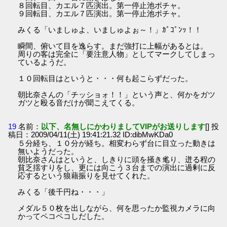
８回転目、カエル７匹演出。第一停止池ポチャ。
９回転目、カエル７匹演出。第一停止池ポチャ。
みくる「いましゅよ、いましゅよぉ～！」ｶﾞｺﾞﾝｯ！！
瞬間、俯いて目を逸らす。まだ強打に上幅があるとは。
周りの客は完全に「要注意人物」としてマークしてしまっ
ているようだ。
１０回転目はというと・・・何も起こらずだった。
朝比奈さんの「チッショォ！！」という声と、何かをガツ
ガツと殴る音だけが聞こえてくる。
19
名前：
以下、名無しにかわりましてVIPがお送りします
[] 投
稿日：2009/04/11(土) 19:41:21.32 ID:dibMwKDa0
５分経ち、１０分が経ち。相変わらず台に目立った動きは
無いようだった。
朝比奈さんはというと、しきりに頭を掻き毟り、迸る程の
貧乏揺すりをし、更には向こう３台までの演出に過剰に反
応するという狼藉振りを見せてくれた。
みくる「後千円ね・・・」
メダル５０枚を出しながら、何を思ったか監視カメラに向
かってペコペコしだした。