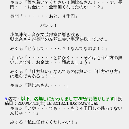
キョン「落ち着いてください！朝比奈さん！・・・で、長
門・・・お金は・・全部無くなったのか・・？」
長門「・・・・・・あと、４千円」
パンッ！
小気味良い音が文芸部室に響き渡る。
朝比奈さんが長門の左頬に赤い手形を残していた。
みくる「どうして・・・っ？！なんでなのよ！！」
キョン「・・・・・・とにかく・・・それはもう仕方の無
いことです。お金は・・・諦めましょう」
みくる「『仕方無い』なんてものは無い！『仕方やり方』
は幾らでもあるっ！！」
キョン「朝比奈さん・・・・」
5
名前：
以下、名無しにかわりましてVIPがお送りします
[] 投
稿日：2009/04/11(土) 18:32:13.51 ID:dibMwKDa0
キョン「いや・・・でも・・・もう４千円しか残ってない
んじゃ・・・」
みくる「私に任せてくだしゃい！」